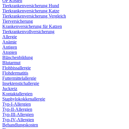
OP Kosten
Tierkrankenversicherung Hund
Tierkrankenversicherung Katze
Tierkrankenversicherung Vergleich
Tierversicherung
Krankenversicherung für Katzen
Tierkrankenvollversicherung
Allergie
Anämie
Antigen
Atopien
Bläschenbildung
Blutarmut
Flohbissallergie
Flohdermatitis
Futtermittelallergie
Insektenstichallergie
Juckreiz
Kontaktallergien
Staphylokokkenallergie
Typ-I-Allergien
Typ-II-Allergien
Typ-III-Allergien
Typ-IV-Allergien
Behandlungskosten