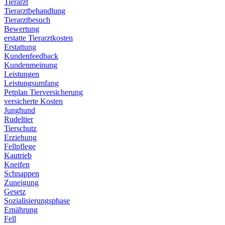
Tierarzt
Tierarztbehandlung
Tierarztbesuch
Bewertung
erstatte Tierarztkosten
Erstattung
Kundenfeedback
Kundenmeinung
Leistungen
Leistungsumfang
Petplan Tierversicherung
versicherte Kosten
Junghund
Rudeltier
Tierschutz
Erziehung
Fellpflege
Kautrieb
Kneifen
Schnappen
Zuneigung
Gesetz
Sozialisierungsphase
Ernährung
Fell