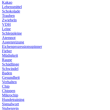
Kakao
Lebensmittel
Schokolade
Trauben
Zwiebeln
VDH
Leine
Schleppleine
Atemnot
Augenreizung
Eichenprozessionsspinner
Fieber
Müdigkeit
Raupe
Schädlinge
Schwindel
Baden
Gesundheit
Verhalten
Chip
Chippen
Mikrochip
Hundetraining
Signalwort
Stubenrein