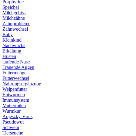
Porphyrine
Speichel
Milchgebiss
Milchzähne
Zahnprobleme
Zahnwechsel
Baby
Kleinkind
Nachwuchs
Erkältung
Husten
laufende Nase
Tränende Augen
Futtermenge
Futterwechsel
Nahrungsergänzung
Welpenfutter
Entwurmen
Immunsystem
Muttermilch
Wurmkur
Aujeszky-Virus
Pseudowut
Schwein
Tierseuche