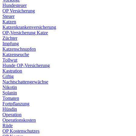
Hundesteuer
OP Versicherung
Steuer
Katzen
Katzenkrankenversicherung
OP-Versicherung Katze
Züchter
Impfung
Katzenschnupfen
Katzenseuche
Tollwut
Hunde OP-Versicherung
Kastration
Giftig
Nachtschattengewächse
Nikotin
Solanin
Tomaten
Fortpflanzung
Hündin
Operation
Operationskosten
Rüde
OP Kostenschutzes