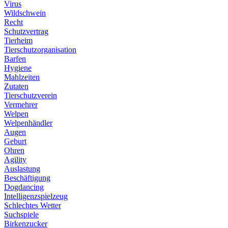
Virus
Wildschwein
Recht
Schutzvertrag
Tierheim
Tierschutzorganisation
Barfen
Hygiene
Mahlzeiten
Zutaten
Tierschutzverein
Vermehrer
Welpen
Welpenhändler
Augen
Geburt
Ohren
Agility
Auslastung
Beschäftigung
Dogdancing
Intelligenzspielzeug
Schlechtes Wetter
Suchspiele
Birkenzucker