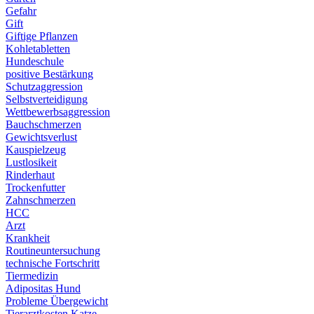
Gefahr
Gift
Giftige Pflanzen
Kohletabletten
Hundeschule
positive Bestärkung
Schutzaggression
Selbstverteidigung
Wettbewerbsaggression
Bauchschmerzen
Gewichtsverlust
Kauspielzeug
Lustlosikeit
Rinderhaut
Trockenfutter
Zahnschmerzen
HCC
Arzt
Krankheit
Routineuntersuchung
technische Fortschritt
Tiermedizin
Adipositas Hund
Probleme Übergewicht
Tierarztkosten Katze