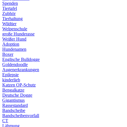
Spenden
Tiertafel
Zubhör
Tierhaltung
Wildtier
Welpenschule
große Hunderasse
Weißer Hund
Adoption
Hundenamen
Boxer
Englische Bulldogge
Goldendoodle
Augenerkrankungen
Epilepsie
kinderlieb
Katzen OP-Schutz
Bengalkatze
Deutsche Dogge
Gigantismus
Rassestandard
Bandscheibe
Bandscheibenvorfall
CT
Lähmung