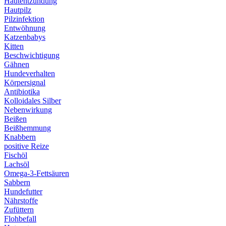
Hautentzündung
Hautpilz
Pilzinfektion
Entwöhnung
Katzenbabys
Kitten
Beschwichtigung
Gähnen
Hundeverhalten
Körpersignal
Antibiotika
Kolloidales Silber
Nebenwirkung
Beißen
Beißhemmung
Knabbern
positive Reize
Fischöl
Lachsöl
Omega-3-Fettsäuren
Sabbern
Hundefutter
Nährstoffe
Zufüttern
Flohbefall