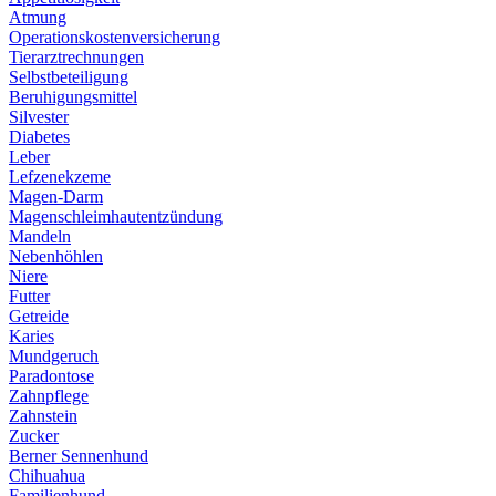
Atmung
Operationskostenversicherung
Tierarztrechnungen
Selbstbeteiligung
Beruhigungsmittel
Silvester
Diabetes
Leber
Lefzenekzeme
Magen-Darm
Magenschleimhautentzündung
Mandeln
Nebenhöhlen
Niere
Futter
Getreide
Karies
Mundgeruch
Paradontose
Zahnpflege
Zahnstein
Zucker
Berner Sennenhund
Chihuahua
Familienhund