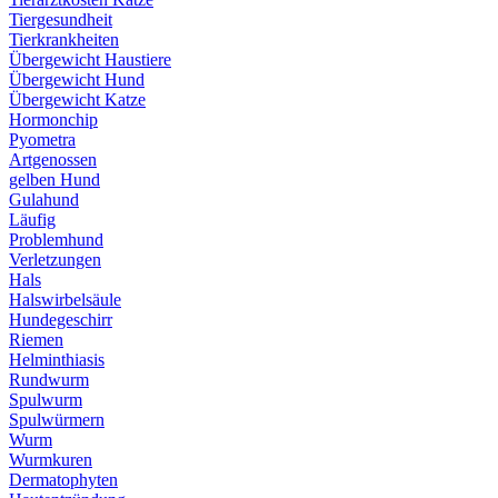
Tiergesundheit
Tierkrankheiten
Übergewicht Haustiere
Übergewicht Hund
Übergewicht Katze
Hormonchip
Pyometra
Artgenossen
gelben Hund
Gulahund
Läufig
Problemhund
Verletzungen
Hals
Halswirbelsäule
Hundegeschirr
Riemen
Helminthiasis
Rundwurm
Spulwurm
Spulwürmern
Wurm
Wurmkuren
Dermatophyten