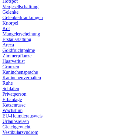
Hotspot
Vergesellschaftung
Gelenke
Gelenkerkrankungen
Knorpel
Kot
Mangelerscheinung
Erstausstattung
Areca
Goldfruchtpalme
Zimmerpflanze
Haarverlust
Grunzen
Kaninchensprache
Kaninchenverhalten
Ruhe
Schlafen
Privatperson
Erbanlage
Katzenrasse
Wachstum
EU-Heimtierausweis
Urlaubsreisen
Gleichgewicht
Vestibularsyndrom