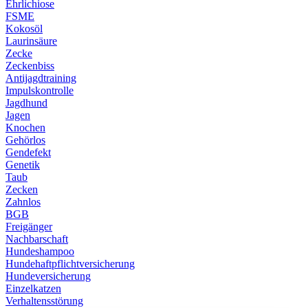
Ehrlichiose
FSME
Kokosöl
Laurinsäure
Zecke
Zeckenbiss
Antijagdtraining
Impulskontrolle
Jagdhund
Jagen
Knochen
Gehörlos
Gendefekt
Genetik
Taub
Zecken
Zahnlos
BGB
Freigänger
Nachbarschaft
Hundeshampoo
Hundehaftpflichtversicherung
Hundeversicherung
Einzelkatzen
Verhaltensstörung