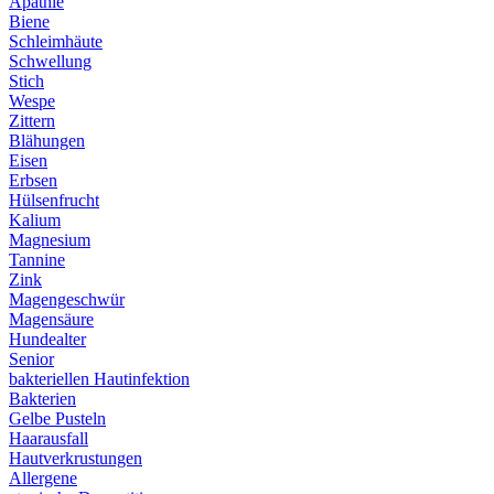
Apathie
Biene
Schleimhäute
Schwellung
Stich
Wespe
Zittern
Blähungen
Eisen
Erbsen
Hülsenfrucht
Kalium
Magnesium
Tannine
Zink
Magengeschwür
Magensäure
Hundealter
Senior
bakteriellen Hautinfektion
Bakterien
Gelbe Pusteln
Haarausfall
Hautverkrustungen
Allergene