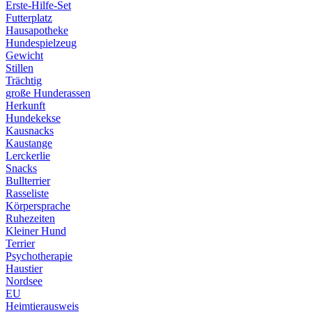
Erste-Hilfe-Set
Futterplatz
Hausapotheke
Hundespielzeug
Gewicht
Stillen
Trächtig
große Hunderassen
Herkunft
Hundekekse
Kausnacks
Kaustange
Lerckerlie
Snacks
Bullterrier
Rasseliste
Körpersprache
Ruhezeiten
Kleiner Hund
Terrier
Psychotherapie
Haustier
Nordsee
EU
Heimtierausweis