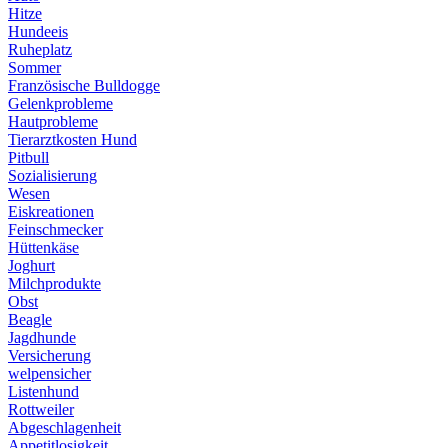
Hitze
Hundeeis
Ruheplatz
Sommer
Französische Bulldogge
Gelenkprobleme
Hautprobleme
Tierarztkosten Hund
Pitbull
Sozialisierung
Wesen
Eiskreationen
Feinschmecker
Hüttenkäse
Joghurt
Milchprodukte
Obst
Beagle
Jagdhunde
Versicherung
welpensicher
Listenhund
Rottweiler
Abgeschlagenheit
Appetitlosigkeit