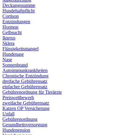
Deckungssumme
Hundehaftpflicht
Cortison
Entzündungen
Hormon
Gelbsucht
Ikterus
Sklera
Flüssigkeitsmangel
Hundenase
Nase
Sonnenbrand
Autoimmunkrankheiten
Chronische Entzündung
dreifache Gebührensatz
einfacher Gebührensatz
Gebührenordnung für Tierärzte
Preiswettbewerb
zweifache Gebührensatz
Katzen OP Versicherung
Unfall
Gebührenordnung
Gesundheitsversorgung
Hundepension