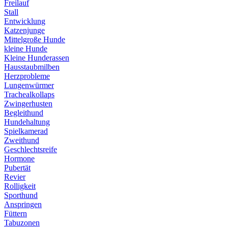
Freilauf
Stall
Entwicklung
Katzenjunge
Mittelgroße Hunde
kleine Hunde
Kleine Hunderassen
Hausstaubmilben
Herzprobleme
Lungenwürmer
Trachealkollaps
Zwingerhusten
Begleithund
Hundehaltung
Spielkamerad
Zweithund
Geschlechtsreife
Hormone
Pubertät
Revier
Rolligkeit
Sporthund
Anspringen
Füttern
Tabuzonen