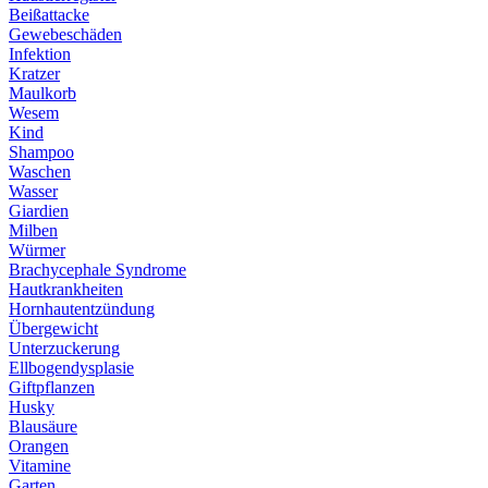
Beißattacke
Gewebeschäden
Infektion
Kratzer
Maulkorb
Wesem
Kind
Shampoo
Waschen
Wasser
Giardien
Milben
Würmer
Brachycephale Syndrome
Hautkrankheiten
Hornhautentzündung
Übergewicht
Unterzuckerung
Ellbogendysplasie
Giftpflanzen
Husky
Blausäure
Orangen
Vitamine
Garten