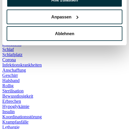
Hauskatze
Kater
Katzenspielzeug
Anpassen
Kälte
Leckerlies
Leinenführigkeit
Ablehnen
Leinenpflicht
Schmerzen
Hundebett
Schlaf
Schlafplatz
Corona
Infektionskrankheiten
Anschaffung
Geschirr
Halsband
Rollig
Sterilisation
Bewusstlosigkeit
Erbrechen
Hypoglykämie
Insulin
Koordinationsstörung
Krampfanfälle
Lethargie