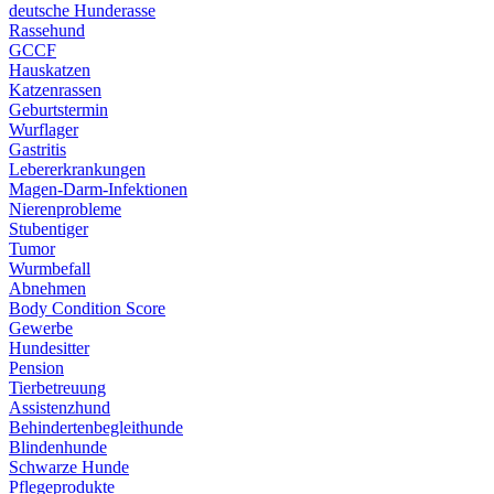
deutsche Hunderasse
Rassehund
GCCF
Hauskatzen
Katzenrassen
Geburtstermin
Wurflager
Gastritis
Lebererkrankungen
Magen-Darm-Infektionen
Nierenprobleme
Stubentiger
Tumor
Wurmbefall
Abnehmen
Body Condition Score
Gewerbe
Hundesitter
Pension
Tierbetreuung
Assistenzhund
Behindertenbegleithunde
Blindenhunde
Schwarze Hunde
Pflegeprodukte