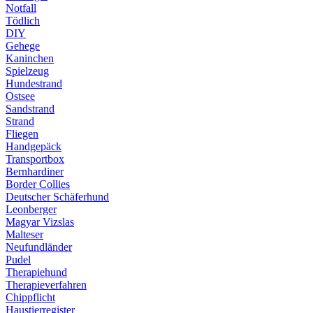
Notfall
Tödlich
DIY
Gehege
Kaninchen
Spielzeug
Hundestrand
Ostsee
Sandstrand
Strand
Fliegen
Handgepäck
Transportbox
Bernhardiner
Border Collies
Deutscher Schäferhund
Leonberger
Magyar Vizslas
Malteser
Neufundländer
Pudel
Therapiehund
Therapieverfahren
Chippflicht
Haustierregister