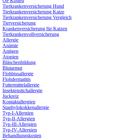
OP Kosten
Tierkrankenversicherung Hund
Tierkrankenversicherung Katze
Tierkrankenversicherung Vergleich
Tierversicherung
Krankenversicherung für Katzen
Tierkrankenvollversicherung
Allergie
Anämie
Antigen
Atopien
Bläschenbildung
Blutarmut
Flohbissallergie
Flohdermatitis
Futtermittelallergie
Insektenstichallergie
Juckreiz
Kontaktallergien
Staphylokokkenallergie
Typ-I-Allergien
Typ-II-Allergien
Typ-III-Allergien
Typ-IV-Allergien
Behandlungskosten