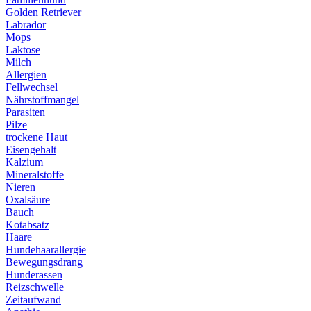
Golden Retriever
Labrador
Mops
Laktose
Milch
Allergien
Fellwechsel
Nährstoffmangel
Parasiten
Pilze
trockene Haut
Eisengehalt
Kalzium
Mineralstoffe
Nieren
Oxalsäure
Bauch
Kotabsatz
Haare
Hundehaarallergie
Bewegungsdrang
Hunderassen
Reizschwelle
Zeitaufwand