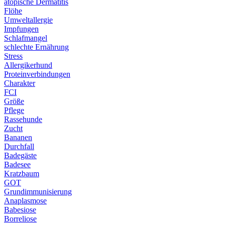
atopische Dermatitis
Flöhe
Umweltallergie
Impfungen
Schlafmangel
schlechte Ernährung
Stress
Allergikerhund
Proteinverbindungen
Charakter
FCI
Größe
Pflege
Rassehunde
Zucht
Bananen
Durchfall
Badegäste
Badesee
Kratzbaum
GOT
Grundimmunisierung
Anaplasmose
Babesiose
Borreliose