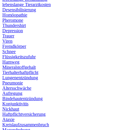
lebenslange Tierarztkosten
Desensibilisierung
Homöopathie
Pheromone
Thundershirt
Depression
Trauer
Viren
Fremdkörper
Schnee
Flüssigkeitszufuhr
Harnweg
Mineralstoffgehalt
Tierhalterhaftpflicht
Lungenentzündung
Pneumonie
Altersschwäche
Aufregung
Bindehautentzündung
Konjunktivitis
Nickhaut
Haftpflichtversicherung
Ataxie
Kreislaufzusammenbruch
Magendrehung