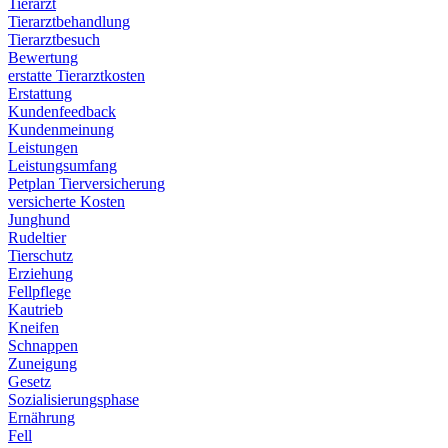
Tierarzt
Tierarztbehandlung
Tierarztbesuch
Bewertung
erstatte Tierarztkosten
Erstattung
Kundenfeedback
Kundenmeinung
Leistungen
Leistungsumfang
Petplan Tierversicherung
versicherte Kosten
Junghund
Rudeltier
Tierschutz
Erziehung
Fellpflege
Kautrieb
Kneifen
Schnappen
Zuneigung
Gesetz
Sozialisierungsphase
Ernährung
Fell