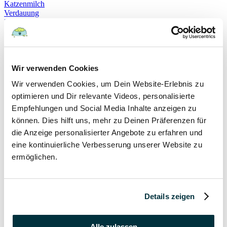
Katzenmilch
Verdauung
Beruhigung
Katzenverhalten
Schnurren
Selbstheilung
Gehorsam
Hundeerziehung
Wir verwenden Cookies
Hundeführerschein
Wir verwenden Cookies, um Dein Website-Erlebnis zu
Prüfung
Sachkundenachweis
optimieren und Dir relevante Videos, personalisierte
Sozialverträglichkeit
Empfehlungen und Social Media Inhalte anzeigen zu
Bloodhound
können. Dies hilft uns, mehr zu Deinen Präferenzen für
Hundesport
Mantrailing
die Anzeige personalisierter Angebote zu erfahren und
Rettungshund
eine kontinuierliche Verbesserung unserer Website zu
Schäferhund
ermöglichen.
Schweißhund
exzessives Lecken
Niesen
Hepatitis
Impfen
Details zeigen
Leptospirose
Parvovirose
Staupe
Alle zulassen