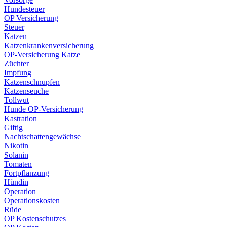
Hundesteuer
OP Versicherung
Steuer
Katzen
Katzenkrankenversicherung
OP-Versicherung Katze
Züchter
Impfung
Katzenschnupfen
Katzenseuche
Tollwut
Hunde OP-Versicherung
Kastration
Giftig
Nachtschattengewächse
Nikotin
Solanin
Tomaten
Fortpflanzung
Hündin
Operation
Operationskosten
Rüde
OP Kostenschutzes