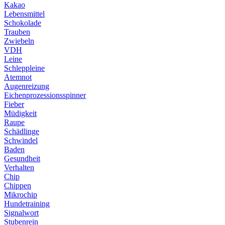
Kakao
Lebensmittel
Schokolade
Trauben
Zwiebeln
VDH
Leine
Schleppleine
Atemnot
Augenreizung
Eichenprozessionsspinner
Fieber
Müdigkeit
Raupe
Schädlinge
Schwindel
Baden
Gesundheit
Verhalten
Chip
Chippen
Mikrochip
Hundetraining
Signalwort
Stubenrein