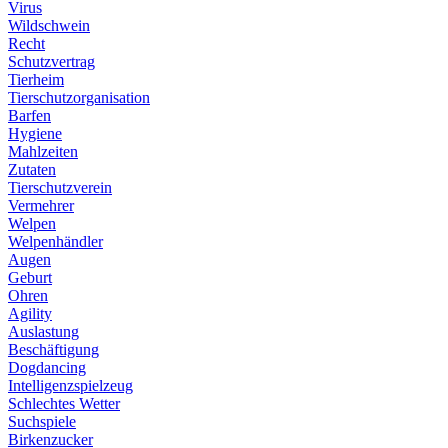
Virus
Wildschwein
Recht
Schutzvertrag
Tierheim
Tierschutzorganisation
Barfen
Hygiene
Mahlzeiten
Zutaten
Tierschutzverein
Vermehrer
Welpen
Welpenhändler
Augen
Geburt
Ohren
Agility
Auslastung
Beschäftigung
Dogdancing
Intelligenzspielzeug
Schlechtes Wetter
Suchspiele
Birkenzucker