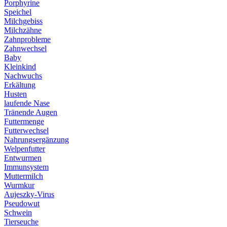
Porphyrine
Speichel
Milchgebiss
Milchzähne
Zahnprobleme
Zahnwechsel
Baby
Kleinkind
Nachwuchs
Erkältung
Husten
laufende Nase
Tränende Augen
Futtermenge
Futterwechsel
Nahrungsergänzung
Welpenfutter
Entwurmen
Immunsystem
Muttermilch
Wurmkur
Aujeszky-Virus
Pseudowut
Schwein
Tierseuche