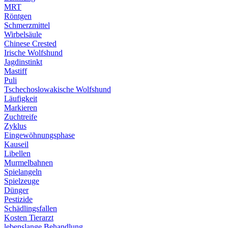
MRT
Röntgen
Schmerzmittel
Wirbelsäule
Chinese Crested
Irische Wolfshund
Jagdinstinkt
Mastiff
Puli
Tschechoslowakische Wolfshund
Läufigkeit
Markieren
Zuchtreife
Zyklus
Eingewöhnungsphase
Kauseil
Libellen
Murmelbahnen
Spielangeln
Spielzeuge
Dünger
Pestizide
Schädlingsfallen
Kosten Tierarzt
lebenslange Behandlung