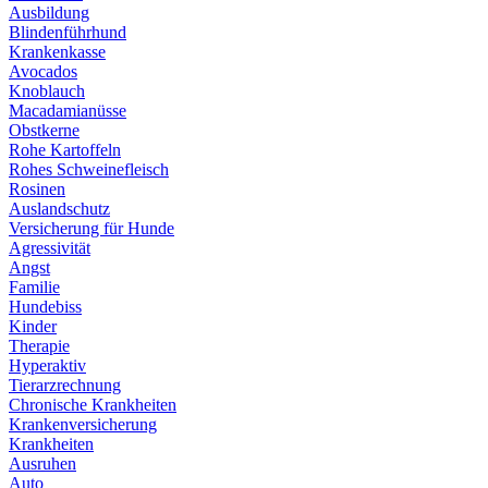
Ausbildung
Blindenführhund
Krankenkasse
Avocados
Knoblauch
Macadamianüsse
Obstkerne
Rohe Kartoffeln
Rohes Schweinefleisch
Rosinen
Auslandschutz
Versicherung für Hunde
Agressivität
Angst
Familie
Hundebiss
Kinder
Therapie
Hyperaktiv
Tierarzrechnung
Chronische Krankheiten
Krankenversicherung
Krankheiten
Ausruhen
Auto