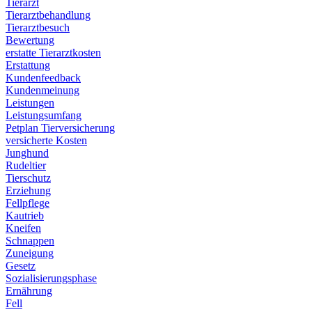
Tierarzt
Tierarztbehandlung
Tierarztbesuch
Bewertung
erstatte Tierarztkosten
Erstattung
Kundenfeedback
Kundenmeinung
Leistungen
Leistungsumfang
Petplan Tierversicherung
versicherte Kosten
Junghund
Rudeltier
Tierschutz
Erziehung
Fellpflege
Kautrieb
Kneifen
Schnappen
Zuneigung
Gesetz
Sozialisierungsphase
Ernährung
Fell