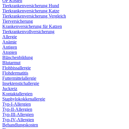
OP Kosten
Tierkrankenversicherung Hund
Tierkrankenversicherung Katze
Tierkrankenversicherung Vergleich
Tierversicherung
Krankenversicherung für Katzen
Tierkrankenvollversicherung
Allergie
Anämie
Antigen
Atopien
Bläschenbildung
Blutarmut
Flohbissallergie
Flohdermatitis
Futtermittelallergie
Insektenstichallergie
Juckreiz
Kontaktallergien
Staphylokokkenallergie
Typ-I-Allergien
Typ-II-Allergien
Typ-III-Allergien
Typ-IV-Allergien
Behandlungskosten