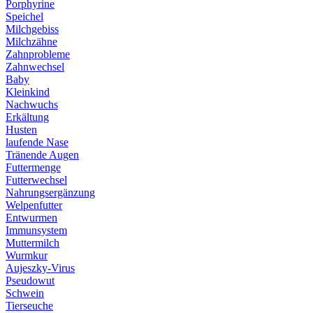
Porphyrine
Speichel
Milchgebiss
Milchzähne
Zahnprobleme
Zahnwechsel
Baby
Kleinkind
Nachwuchs
Erkältung
Husten
laufende Nase
Tränende Augen
Futtermenge
Futterwechsel
Nahrungsergänzung
Welpenfutter
Entwurmen
Immunsystem
Muttermilch
Wurmkur
Aujeszky-Virus
Pseudowut
Schwein
Tierseuche