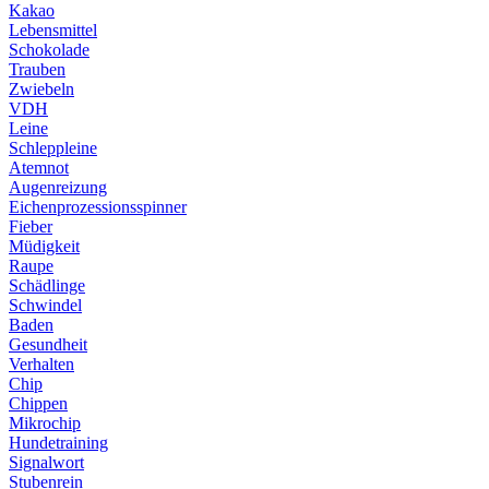
Kakao
Lebensmittel
Schokolade
Trauben
Zwiebeln
VDH
Leine
Schleppleine
Atemnot
Augenreizung
Eichenprozessionsspinner
Fieber
Müdigkeit
Raupe
Schädlinge
Schwindel
Baden
Gesundheit
Verhalten
Chip
Chippen
Mikrochip
Hundetraining
Signalwort
Stubenrein