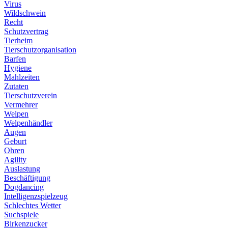
Virus
Wildschwein
Recht
Schutzvertrag
Tierheim
Tierschutzorganisation
Barfen
Hygiene
Mahlzeiten
Zutaten
Tierschutzverein
Vermehrer
Welpen
Welpenhändler
Augen
Geburt
Ohren
Agility
Auslastung
Beschäftigung
Dogdancing
Intelligenzspielzeug
Schlechtes Wetter
Suchspiele
Birkenzucker