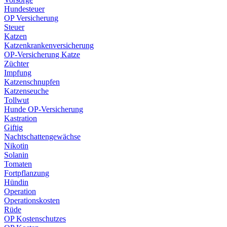
Hundesteuer
OP Versicherung
Steuer
Katzen
Katzenkrankenversicherung
OP-Versicherung Katze
Züchter
Impfung
Katzenschnupfen
Katzenseuche
Tollwut
Hunde OP-Versicherung
Kastration
Giftig
Nachtschattengewächse
Nikotin
Solanin
Tomaten
Fortpflanzung
Hündin
Operation
Operationskosten
Rüde
OP Kostenschutzes