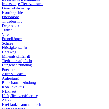
lebenslange Tierarztkosten
Desensibilisierung
Homöopathie
Pheromone
Thundershirt
Depression
Trauer
Viren
Fremdkörper
Schnee
Flüssigkeitszufuhr
Harnweg
Mineralstoffgehalt
Tierhalterhaftpflicht
Lungenentzündung
Pneumonie
Altersschwäche
Aufregung
Bindehautentzündung
Konjunktivitis
Nickhaut
Haftpflichtversicherung
Ataxie
Kreislaufzusammenbruch
Magendrehung