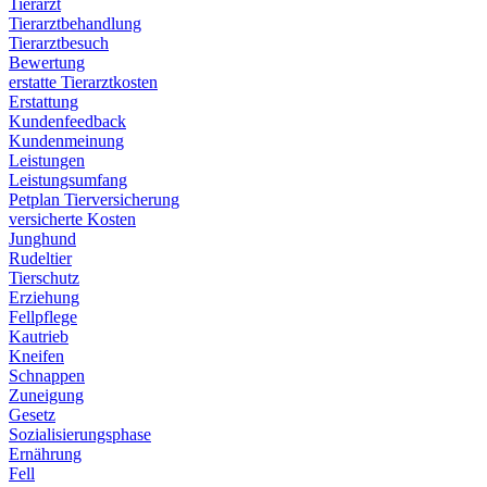
Tierarzt
Tierarztbehandlung
Tierarztbesuch
Bewertung
erstatte Tierarztkosten
Erstattung
Kundenfeedback
Kundenmeinung
Leistungen
Leistungsumfang
Petplan Tierversicherung
versicherte Kosten
Junghund
Rudeltier
Tierschutz
Erziehung
Fellpflege
Kautrieb
Kneifen
Schnappen
Zuneigung
Gesetz
Sozialisierungsphase
Ernährung
Fell