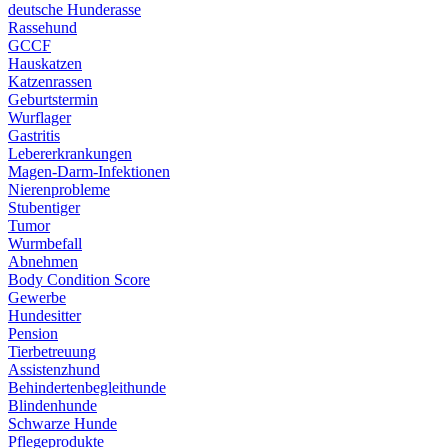
deutsche Hunderasse
Rassehund
GCCF
Hauskatzen
Katzenrassen
Geburtstermin
Wurflager
Gastritis
Lebererkrankungen
Magen-Darm-Infektionen
Nierenprobleme
Stubentiger
Tumor
Wurmbefall
Abnehmen
Body Condition Score
Gewerbe
Hundesitter
Pension
Tierbetreuung
Assistenzhund
Behindertenbegleithunde
Blindenhunde
Schwarze Hunde
Pflegeprodukte