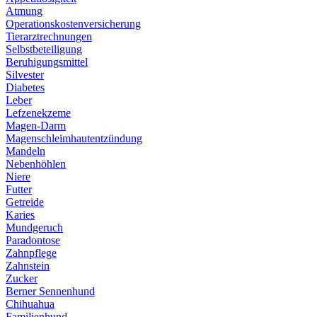
Atmung
Operationskostenversicherung
Tierarztrechnungen
Selbstbeteiligung
Beruhigungsmittel
Silvester
Diabetes
Leber
Lefzenekzeme
Magen-Darm
Magenschleimhautentzündung
Mandeln
Nebenhöhlen
Niere
Futter
Getreide
Karies
Mundgeruch
Paradontose
Zahnpflege
Zahnstein
Zucker
Berner Sennenhund
Chihuahua
Familienhund