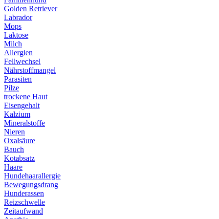
Golden Retriever
Labrador
Mops
Laktose
Milch
Allergien
Fellwechsel
Nährstoffmangel
Parasiten
Pilze
trockene Haut
Eisengehalt
Kalzium
Mineralstoffe
Nieren
Oxalsäure
Bauch
Kotabsatz
Haare
Hundehaarallergie
Bewegungsdrang
Hunderassen
Reizschwelle
Zeitaufwand