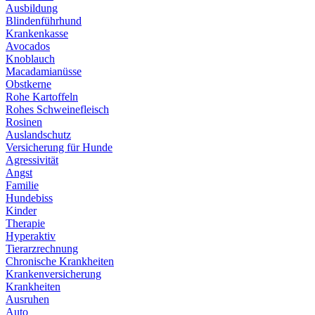
Ausbildung
Blindenführhund
Krankenkasse
Avocados
Knoblauch
Macadamianüsse
Obstkerne
Rohe Kartoffeln
Rohes Schweinefleisch
Rosinen
Auslandschutz
Versicherung für Hunde
Agressivität
Angst
Familie
Hundebiss
Kinder
Therapie
Hyperaktiv
Tierarzrechnung
Chronische Krankheiten
Krankenversicherung
Krankheiten
Ausruhen
Auto