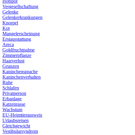
Hotspot
Vergesellschaftung
Gelenke
Gelenkerkrankungen
Knorpel
Kot
Mangelerscheinung
Erstausstattung
Areca
Goldfruchtpalme
Zimmerpflanze
Haarverlust
Grunzen
Kaninchensprache
Kaninchenverhalten
Ruhe
Schlafen
Privatperson
Erbanlage
Katzenrasse
Wachstum
EU-Heimtierausweis
Urlaubsreisen
Gleichgewicht
Vestibularsyndrom