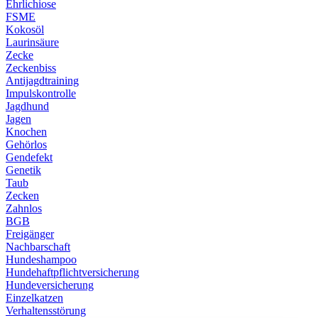
Ehrlichiose
FSME
Kokosöl
Laurinsäure
Zecke
Zeckenbiss
Antijagdtraining
Impulskontrolle
Jagdhund
Jagen
Knochen
Gehörlos
Gendefekt
Genetik
Taub
Zecken
Zahnlos
BGB
Freigänger
Nachbarschaft
Hundeshampoo
Hundehaftpflichtversicherung
Hundeversicherung
Einzelkatzen
Verhaltensstörung