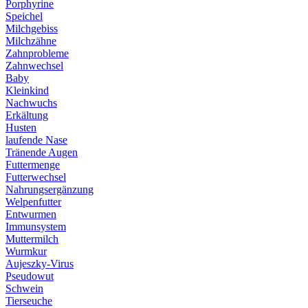
Porphyrine
Speichel
Milchgebiss
Milchzähne
Zahnprobleme
Zahnwechsel
Baby
Kleinkind
Nachwuchs
Erkältung
Husten
laufende Nase
Tränende Augen
Futtermenge
Futterwechsel
Nahrungsergänzung
Welpenfutter
Entwurmen
Immunsystem
Muttermilch
Wurmkur
Aujeszky-Virus
Pseudowut
Schwein
Tierseuche