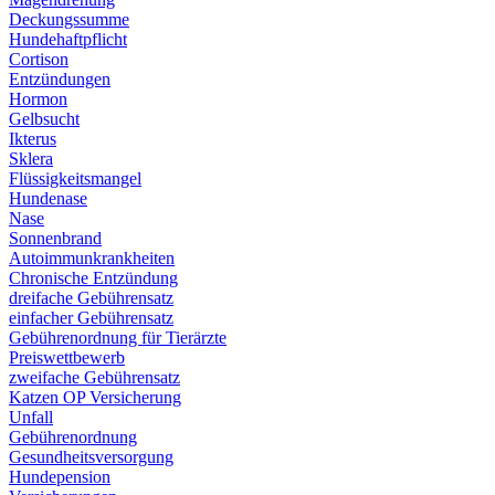
Deckungssumme
Hundehaftpflicht
Cortison
Entzündungen
Hormon
Gelbsucht
Ikterus
Sklera
Flüssigkeitsmangel
Hundenase
Nase
Sonnenbrand
Autoimmunkrankheiten
Chronische Entzündung
dreifache Gebührensatz
einfacher Gebührensatz
Gebührenordnung für Tierärzte
Preiswettbewerb
zweifache Gebührensatz
Katzen OP Versicherung
Unfall
Gebührenordnung
Gesundheitsversorgung
Hundepension