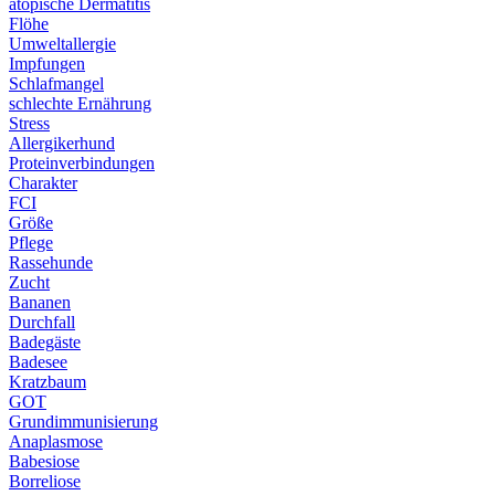
atopische Dermatitis
Flöhe
Umweltallergie
Impfungen
Schlafmangel
schlechte Ernährung
Stress
Allergikerhund
Proteinverbindungen
Charakter
FCI
Größe
Pflege
Rassehunde
Zucht
Bananen
Durchfall
Badegäste
Badesee
Kratzbaum
GOT
Grundimmunisierung
Anaplasmose
Babesiose
Borreliose