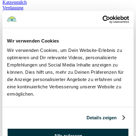
Katzenmilch
Verdauung
Beruhigung
Katzenverhalten
Schnurren
Selbstheilung
Gehorsam
Hundeerziehung
Wir verwenden Cookies
Hundeführerschein
Wir verwenden Cookies, um Dein Website-Erlebnis zu
Prüfung
Sachkundenachweis
optimieren und Dir relevante Videos, personalisierte
Sozialverträglichkeit
Empfehlungen und Social Media Inhalte anzeigen zu
Bloodhound
können. Dies hilft uns, mehr zu Deinen Präferenzen für
Hundesport
Mantrailing
die Anzeige personalisierter Angebote zu erfahren und
Rettungshund
eine kontinuierliche Verbesserung unserer Website zu
Schäferhund
ermöglichen.
Schweißhund
exzessives Lecken
Niesen
Hepatitis
Impfen
Details zeigen
Leptospirose
Parvovirose
Staupe
Alle zulassen