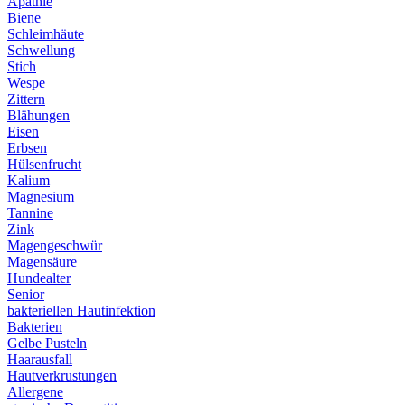
Apathie
Biene
Schleimhäute
Schwellung
Stich
Wespe
Zittern
Blähungen
Eisen
Erbsen
Hülsenfrucht
Kalium
Magnesium
Tannine
Zink
Magengeschwür
Magensäure
Hundealter
Senior
bakteriellen Hautinfektion
Bakterien
Gelbe Pusteln
Haarausfall
Hautverkrustungen
Allergene