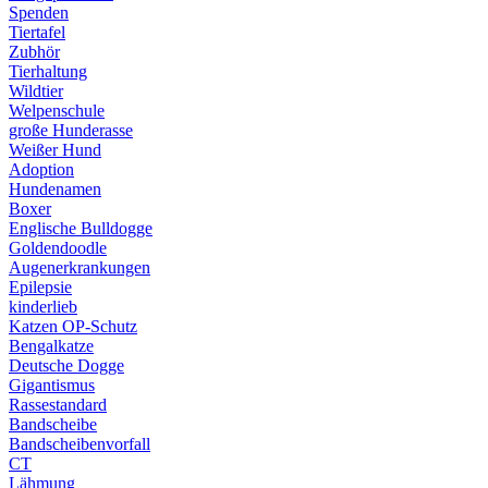
Spenden
Tiertafel
Zubhör
Tierhaltung
Wildtier
Welpenschule
große Hunderasse
Weißer Hund
Adoption
Hundenamen
Boxer
Englische Bulldogge
Goldendoodle
Augenerkrankungen
Epilepsie
kinderlieb
Katzen OP-Schutz
Bengalkatze
Deutsche Dogge
Gigantismus
Rassestandard
Bandscheibe
Bandscheibenvorfall
CT
Lähmung