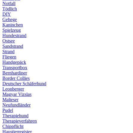
Notfall
Tödlich
DIY
Gehege
Kaninchen
Spielzeug
Hundestrand
Ostsee
Sandstrand
Strand
Fliegen
Handgepäck
Transportbox
Bernhardiner
Border Collies
Deutscher Schäferhund
Leonberger
Magyar Vizslas
Malteser
Neufundländer
Pudel
Therapiehund
Therapieverfahren
Chippflicht
Haustierregister