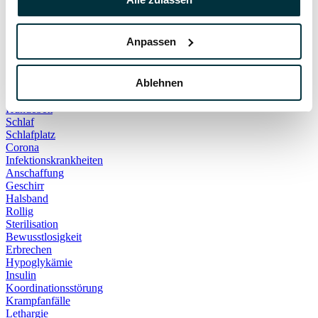
Hauskatze
Kater
Katzenspielzeug
Anpassen
Kälte
Leckerlies
Leinenführigkeit
Ablehnen
Leinenpflicht
Schmerzen
Hundebett
Schlaf
Schlafplatz
Corona
Infektionskrankheiten
Anschaffung
Geschirr
Halsband
Rollig
Sterilisation
Bewusstlosigkeit
Erbrechen
Hypoglykämie
Insulin
Koordinationsstörung
Krampfanfälle
Lethargie