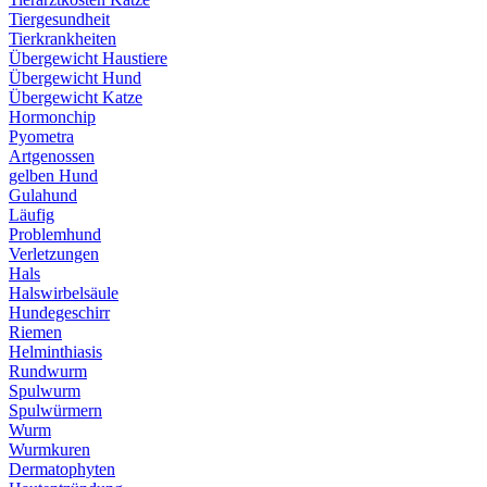
Tiergesundheit
Tierkrankheiten
Übergewicht Haustiere
Übergewicht Hund
Übergewicht Katze
Hormonchip
Pyometra
Artgenossen
gelben Hund
Gulahund
Läufig
Problemhund
Verletzungen
Hals
Halswirbelsäule
Hundegeschirr
Riemen
Helminthiasis
Rundwurm
Spulwurm
Spulwürmern
Wurm
Wurmkuren
Dermatophyten