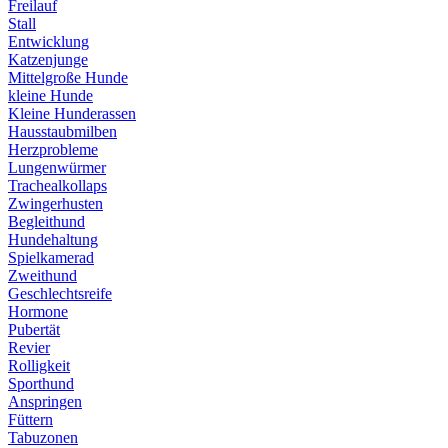
Freilauf
Stall
Entwicklung
Katzenjunge
Mittelgroße Hunde
kleine Hunde
Kleine Hunderassen
Hausstaubmilben
Herzprobleme
Lungenwürmer
Trachealkollaps
Zwingerhusten
Begleithund
Hundehaltung
Spielkamerad
Zweithund
Geschlechtsreife
Hormone
Pubertät
Revier
Rolligkeit
Sporthund
Anspringen
Füttern
Tabuzonen