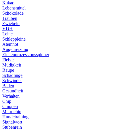
Kakao
Lebensmittel
Schokolade
Trauben
Zwiebeln
VDH
Leine
Schleppleine
Atemnot
Augenreizung
Eichenprozessionsspinner
Fieber
Müdigkeit
Raupe
Schädlinge
Schwindel
Baden
Gesundheit
Verhalten
Chip
Chippen
Mikrochip
Hundetraining
Signalwort
Stubenrein