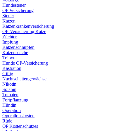
Hundesteuer
OP Versicherung
Steuer
Katzen
Katzenkrankenversicherung
OP-Versicherung Katze
Züchter
Impfung
Katzenschnupfen
Katzenseuche
Tollwut
Hunde OP-Versicherung
Kastration
Giftig
Nachtschattengewächse
Nikotin
Solanin
Tomaten
Fortpflanzung
Hündin
Operation
Operationskosten
Rüde
OP Kostenschutzes