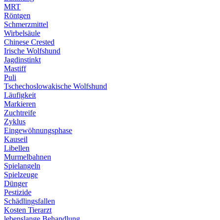
MRT
Röntgen
Schmerzmittel
Wirbelsäule
Chinese Crested
Irische Wolfshund
Jagdinstinkt
Mastiff
Puli
Tschechoslowakische Wolfshund
Läufigkeit
Markieren
Zuchtreife
Zyklus
Eingewöhnungsphase
Kauseil
Libellen
Murmelbahnen
Spielangeln
Spielzeuge
Dünger
Pestizide
Schädlingsfallen
Kosten Tierarzt
lebenslange Behandlung