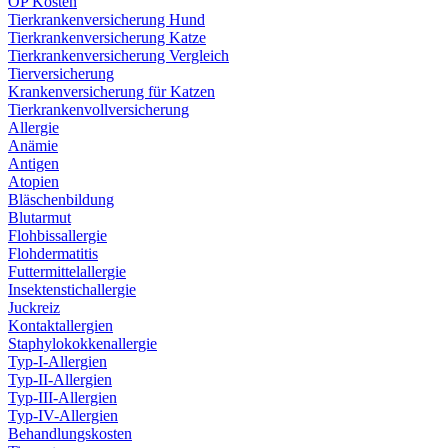
OP Kosten
Tierkrankenversicherung Hund
Tierkrankenversicherung Katze
Tierkrankenversicherung Vergleich
Tierversicherung
Krankenversicherung für Katzen
Tierkrankenvollversicherung
Allergie
Anämie
Antigen
Atopien
Bläschenbildung
Blutarmut
Flohbissallergie
Flohdermatitis
Futtermittelallergie
Insektenstichallergie
Juckreiz
Kontaktallergien
Staphylokokkenallergie
Typ-I-Allergien
Typ-II-Allergien
Typ-III-Allergien
Typ-IV-Allergien
Behandlungskosten