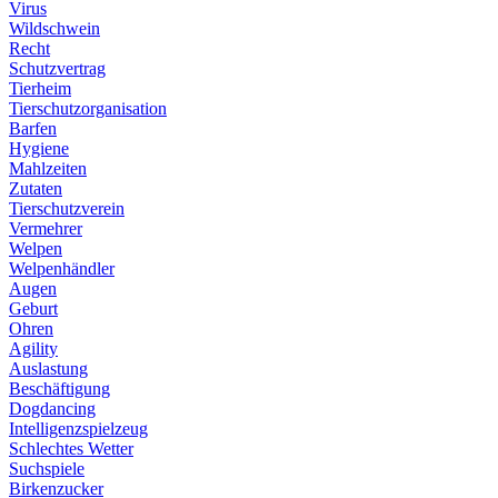
Virus
Wildschwein
Recht
Schutzvertrag
Tierheim
Tierschutzorganisation
Barfen
Hygiene
Mahlzeiten
Zutaten
Tierschutzverein
Vermehrer
Welpen
Welpenhändler
Augen
Geburt
Ohren
Agility
Auslastung
Beschäftigung
Dogdancing
Intelligenzspielzeug
Schlechtes Wetter
Suchspiele
Birkenzucker