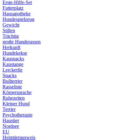
Erste-Hilfe-Set
Futterplatz
Hausapotheke
Hundespielzeug
Gewicht
Stillen
Trächtig
große Hunderassen
Herkunft
Hundekekse
Kausnacks
Kaustange
Lerckerlie
Snacks
Bullterrier
Rasseliste
Körpersprache
Ruhezeiten
Kleiner Hund
Terrier
Psychotherapie
Haustier
Nordsee
EU
Heimtierausweis