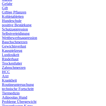
Gefahr
Gift
Giftige Pflanzen
Kohletabletten
Hundeschule
positive Bestärkung
Schutzaggression
Selbstverteidigung
Wettbewerbsaggression
Bauchschmerzen
Gewichtsverlust
Kauspielzeug
Lustlosikeit
Rinderhaut
Trockenfutter
Zahnschmerzen
HCC
Arzt
Krankheit
Routineuntersuchung
technische Fortschritt
Tiermedizin
Adipositas Hund
Probleme Übergewicht
Tierarztkosten Katze