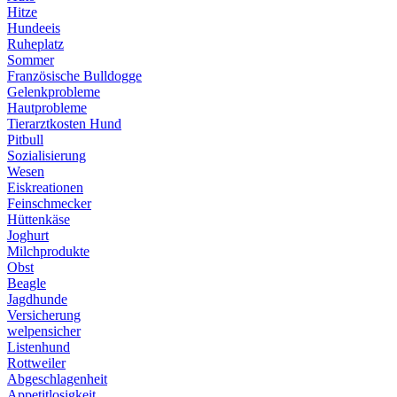
Hitze
Hundeeis
Ruheplatz
Sommer
Französische Bulldogge
Gelenkprobleme
Hautprobleme
Tierarztkosten Hund
Pitbull
Sozialisierung
Wesen
Eiskreationen
Feinschmecker
Hüttenkäse
Joghurt
Milchprodukte
Obst
Beagle
Jagdhunde
Versicherung
welpensicher
Listenhund
Rottweiler
Abgeschlagenheit
Appetitlosigkeit