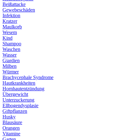
Beißattacke
Gewebeschäden
Infektion
Kratzer
Maulkorb
Wesem
Kind
Shampoo
Waschen
Wasser
Giardien
Milben
Würmer
Brachycephale Syndrome
Hautkrankheiten
Hornhautentzündung
Übergewicht
Unterzuckerung
Ellbogendysplasie
Giftpflanzen
Husky
Blausäure
Orangen
Vitamine
Garten