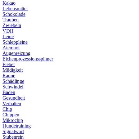
Kakao
Lebensmittel
Schokolade
Trauben
Zwiebeln
VDH
Leine
Schleppleine
Atemnot
Augenreizung
Eichenprozessionsspinner
Fieber
Müdigkeit
Raupe
Schädlinge
Schwindel
Baden
Gesundheit
Verhalten
Chip
Chippen
Mikrochip
Hundetraining
Signalwort
Stubenrein