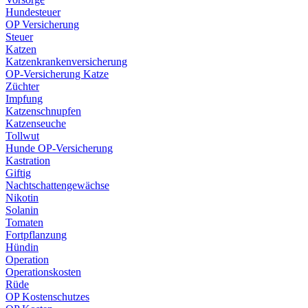
Hundesteuer
OP Versicherung
Steuer
Katzen
Katzenkrankenversicherung
OP-Versicherung Katze
Züchter
Impfung
Katzenschnupfen
Katzenseuche
Tollwut
Hunde OP-Versicherung
Kastration
Giftig
Nachtschattengewächse
Nikotin
Solanin
Tomaten
Fortpflanzung
Hündin
Operation
Operationskosten
Rüde
OP Kostenschutzes