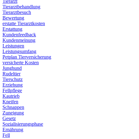
Tierarzt
Tierarztbehandlung
Tierarztbesuch
Bewertung
erstatte Tierarztkosten
Erstattung
Kundenfeedback
Kundenmeinung
Leistungen
Leistungsumfang
Petplan Tierversicherung
versicherte Kosten
Junghund
Rudeltier
Tierschutz
Erziehung
Fellpflege
Kautrieb
Kneifen
Schnappen
Zuneigung
Gesetz
Sozialisierungsphase
Ernährung
Fell