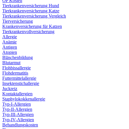
OP Kosten
Tierkrankenversicherung Hund
Tierkrankenversicherung Katze
Tierkrankenversicherung Vergleich
Tierversicherung
Krankenversicherung für Katzen
Tierkrankenvollversicherung
Allergie
Anämie
Antigen
Atopien
Bläschenbildung
Blutarmut
Flohbissallergie
Flohdermatitis
Futtermittelallergie
Insektenstichallergie
Juckreiz
Kontaktallergien
Staphylokokkenallergie
Typ-I-Allergien
Typ-II-Allergien
Typ-III-Allergien
Typ-IV-Allergien
Behandlungskosten