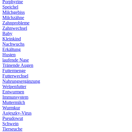
Porphyrine
Speichel
Milchgebiss
Milchzähne
Zahnprobleme
Zahnwechsel
Baby
Kleinkind
Nachwuchs
Erkältung
Husten
laufende Nase
Tränende Augen
Futtermenge
Futterwechsel
Nahrungsergänzung
Welpenfutter
Entwurmen
Immunsystem
Muttermilch
Wurmkur
Aujeszky-Virus
Pseudowut
Schwein
Tierseuche