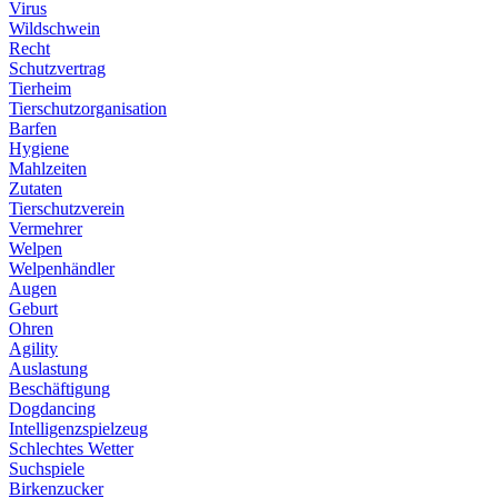
Virus
Wildschwein
Recht
Schutzvertrag
Tierheim
Tierschutzorganisation
Barfen
Hygiene
Mahlzeiten
Zutaten
Tierschutzverein
Vermehrer
Welpen
Welpenhändler
Augen
Geburt
Ohren
Agility
Auslastung
Beschäftigung
Dogdancing
Intelligenzspielzeug
Schlechtes Wetter
Suchspiele
Birkenzucker