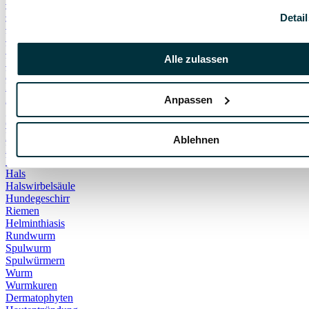
Tiergesundheit
Detai
Tierkrankheiten
Übergewicht Haustiere
Übergewicht Hund
Alle zulassen
Übergewicht Katze
Hormonchip
Pyometra
Artgenossen
Anpassen
gelben Hund
Gulahund
Läufig
Ablehnen
Problemhund
Verletzungen
Hals
Halswirbelsäule
Hundegeschirr
Riemen
Helminthiasis
Rundwurm
Spulwurm
Spulwürmern
Wurm
Wurmkuren
Dermatophyten