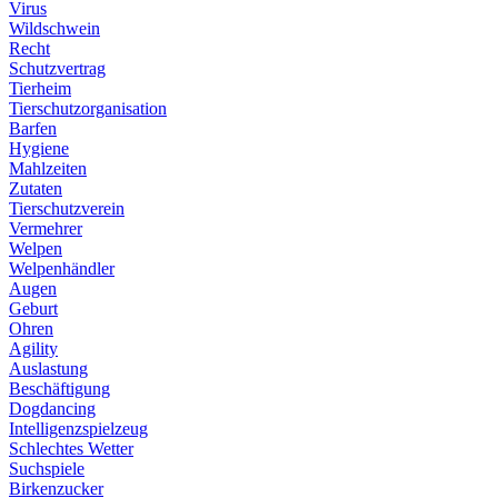
Virus
Wildschwein
Recht
Schutzvertrag
Tierheim
Tierschutzorganisation
Barfen
Hygiene
Mahlzeiten
Zutaten
Tierschutzverein
Vermehrer
Welpen
Welpenhändler
Augen
Geburt
Ohren
Agility
Auslastung
Beschäftigung
Dogdancing
Intelligenzspielzeug
Schlechtes Wetter
Suchspiele
Birkenzucker