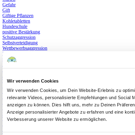
Gefahr
Gift
Giftige Pflanzen
Kohletabletten
Hundeschule
positive Bestärkung
Schutzaggression
Selbstverteidigung
Wettbewerbsaggression
Bauchschmerzen
Gewichtsverlust
Kauspielzeug
Lustlosikeit
Rinderhaut
Trockenfutter
Wir verwenden Cookies
Zahnschmerzen
Wir verwenden Cookies, um Dein Website-Erlebnis zu optimi
HCC
Arzt
relevante Videos, personalisierte Empfehlungen und Social M
Krankheit
anzeigen zu können. Dies hilft uns, mehr zu Deinen Präferen
Routineuntersuchung
Anzeige personalisierter Angebote zu erfahren und eine konti
technische Fortschritt
Tiermedizin
Verbesserung unserer Website zu ermöglichen.
Adipositas Hund
Probleme Übergewicht
Tierarztkosten Katze