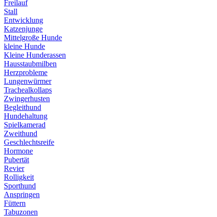
Freilauf
Stall
Entwicklung
Katzenjunge
Mittelgroße Hunde
kleine Hunde
Kleine Hunderassen
Hausstaubmilben
Herzprobleme
Lungenwürmer
Trachealkollaps
Zwingerhusten
Begleithund
Hundehaltung
Spielkamerad
Zweithund
Geschlechtsreife
Hormone
Pubertät
Revier
Rolligkeit
Sporthund
Anspringen
Füttern
Tabuzonen