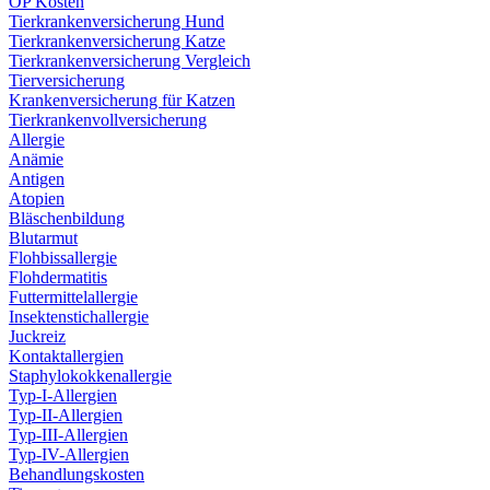
OP Kosten
Tierkrankenversicherung Hund
Tierkrankenversicherung Katze
Tierkrankenversicherung Vergleich
Tierversicherung
Krankenversicherung für Katzen
Tierkrankenvollversicherung
Allergie
Anämie
Antigen
Atopien
Bläschenbildung
Blutarmut
Flohbissallergie
Flohdermatitis
Futtermittelallergie
Insektenstichallergie
Juckreiz
Kontaktallergien
Staphylokokkenallergie
Typ-I-Allergien
Typ-II-Allergien
Typ-III-Allergien
Typ-IV-Allergien
Behandlungskosten