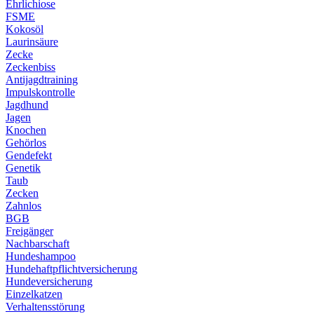
Ehrlichiose
FSME
Kokosöl
Laurinsäure
Zecke
Zeckenbiss
Antijagdtraining
Impulskontrolle
Jagdhund
Jagen
Knochen
Gehörlos
Gendefekt
Genetik
Taub
Zecken
Zahnlos
BGB
Freigänger
Nachbarschaft
Hundeshampoo
Hundehaftpflichtversicherung
Hundeversicherung
Einzelkatzen
Verhaltensstörung