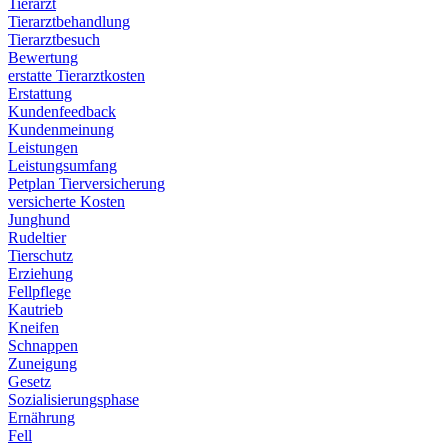
Tierarzt
Tierarztbehandlung
Tierarztbesuch
Bewertung
erstatte Tierarztkosten
Erstattung
Kundenfeedback
Kundenmeinung
Leistungen
Leistungsumfang
Petplan Tierversicherung
versicherte Kosten
Junghund
Rudeltier
Tierschutz
Erziehung
Fellpflege
Kautrieb
Kneifen
Schnappen
Zuneigung
Gesetz
Sozialisierungsphase
Ernährung
Fell