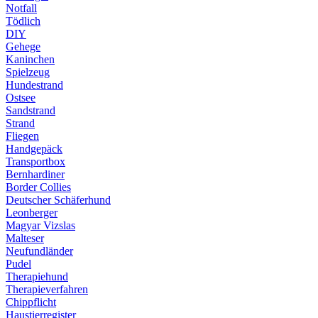
Notfall
Tödlich
DIY
Gehege
Kaninchen
Spielzeug
Hundestrand
Ostsee
Sandstrand
Strand
Fliegen
Handgepäck
Transportbox
Bernhardiner
Border Collies
Deutscher Schäferhund
Leonberger
Magyar Vizslas
Malteser
Neufundländer
Pudel
Therapiehund
Therapieverfahren
Chippflicht
Haustierregister