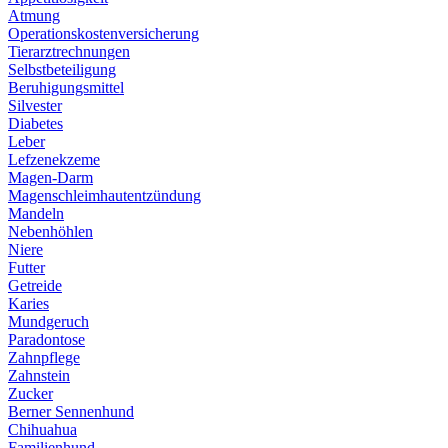
Atmung
Operationskostenversicherung
Tierarztrechnungen
Selbstbeteiligung
Beruhigungsmittel
Silvester
Diabetes
Leber
Lefzenekzeme
Magen-Darm
Magenschleimhautentzündung
Mandeln
Nebenhöhlen
Niere
Futter
Getreide
Karies
Mundgeruch
Paradontose
Zahnpflege
Zahnstein
Zucker
Berner Sennenhund
Chihuahua
Familienhund