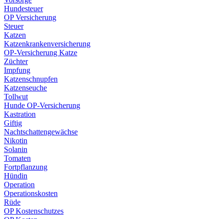
Hundesteuer
OP Versicherung
Steuer
Katzen
Katzenkrankenversicherung
OP-Versicherung Katze
Züchter
Impfung
Katzenschnupfen
Katzenseuche
Tollwut
Hunde OP-Versicherung
Kastration
Giftig
Nachtschattengewächse
Nikotin
Solanin
Tomaten
Fortpflanzung
Hündin
Operation
Operationskosten
Rüde
OP Kostenschutzes