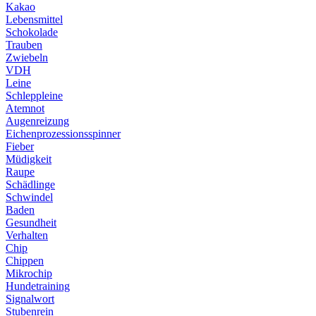
Kakao
Lebensmittel
Schokolade
Trauben
Zwiebeln
VDH
Leine
Schleppleine
Atemnot
Augenreizung
Eichenprozessionsspinner
Fieber
Müdigkeit
Raupe
Schädlinge
Schwindel
Baden
Gesundheit
Verhalten
Chip
Chippen
Mikrochip
Hundetraining
Signalwort
Stubenrein