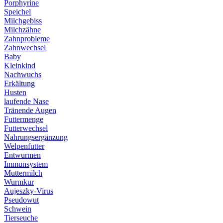
Porphyrine
Speichel
Milchgebiss
Milchzähne
Zahnprobleme
Zahnwechsel
Baby
Kleinkind
Nachwuchs
Erkältung
Husten
laufende Nase
Tränende Augen
Futtermenge
Futterwechsel
Nahrungsergänzung
Welpenfutter
Entwurmen
Immunsystem
Muttermilch
Wurmkur
Aujeszky-Virus
Pseudowut
Schwein
Tierseuche