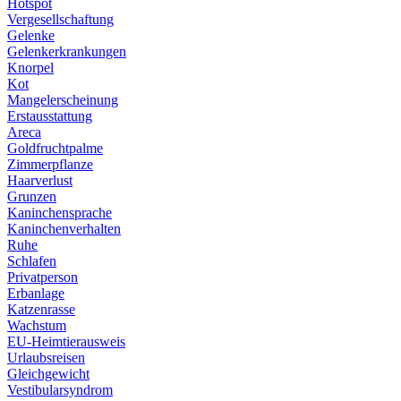
Hotspot
Vergesellschaftung
Gelenke
Gelenkerkrankungen
Knorpel
Kot
Mangelerscheinung
Erstausstattung
Areca
Goldfruchtpalme
Zimmerpflanze
Haarverlust
Grunzen
Kaninchensprache
Kaninchenverhalten
Ruhe
Schlafen
Privatperson
Erbanlage
Katzenrasse
Wachstum
EU-Heimtierausweis
Urlaubsreisen
Gleichgewicht
Vestibularsyndrom