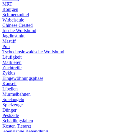
MRT
Röntgen
Schmerzmittel
Wirbelsäule
Chinese Crested
Irische Wolfshund
Jagdinstinkt
Mastiff
Puli
Tschechoslowakische Wolfshund
Läufigkeit
Markieren
Zuchtreife
Zyklus
Eingewöhnungsphase
Kauseil
Libellen
Murmelbahnen
Spielangeln
Spielzeuge
Dünger
Pestizide
Schädlingsfallen
Kosten Tierarzt
lebenslange Behandlung