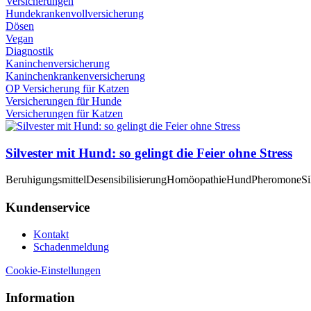
Versicherungen
Hundekrankenvollversicherung
Dösen
Vegan
Diagnostik
Kaninchenversicherung
Kaninchenkrankenversicherung
OP Versicherung für Katzen
Versicherungen für Hunde
Versicherungen für Katzen
Silvester mit Hund: so gelingt die Feier ohne Stress
Beruhigungsmittel
Desensibilisierung
Homöopathie
Hund
Pheromone
Si
Kundenservice
Kontakt
Schadenmeldung
Cookie-Einstellungen
Information