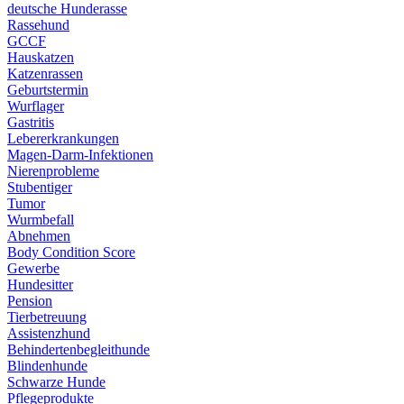
deutsche Hunderasse
Rassehund
GCCF
Hauskatzen
Katzenrassen
Geburtstermin
Wurflager
Gastritis
Lebererkrankungen
Magen-Darm-Infektionen
Nierenprobleme
Stubentiger
Tumor
Wurmbefall
Abnehmen
Body Condition Score
Gewerbe
Hundesitter
Pension
Tierbetreuung
Assistenzhund
Behindertenbegleithunde
Blindenhunde
Schwarze Hunde
Pflegeprodukte