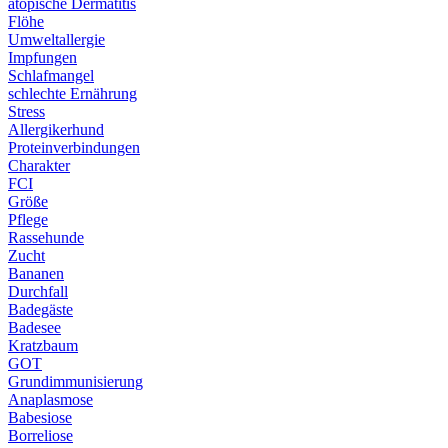
atopische Dermatitis
Flöhe
Umweltallergie
Impfungen
Schlafmangel
schlechte Ernährung
Stress
Allergikerhund
Proteinverbindungen
Charakter
FCI
Größe
Pflege
Rassehunde
Zucht
Bananen
Durchfall
Badegäste
Badesee
Kratzbaum
GOT
Grundimmunisierung
Anaplasmose
Babesiose
Borreliose