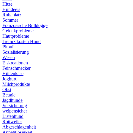
Hitze
Hundeeis
Ruheplatz
Sommer
Französische Bulldogge
Gelenkprobleme
Hautprobleme
Tierarztkosten Hund
Pitbull
Sozialisierung
Wesen
Eiskreationen
Feinschmecker
Hüttenkäse
Joghurt
Milchprodukte
Obst
Beagle
Jagdhunde
Versicherung
welpensicher
Listenhund
Rottweiler
Abgeschlagenheit
Appetitlosigkeit