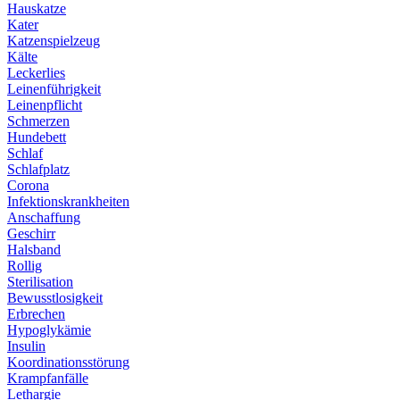
Hauskatze
Kater
Katzenspielzeug
Kälte
Leckerlies
Leinenführigkeit
Leinenpflicht
Schmerzen
Hundebett
Schlaf
Schlafplatz
Corona
Infektionskrankheiten
Anschaffung
Geschirr
Halsband
Rollig
Sterilisation
Bewusstlosigkeit
Erbrechen
Hypoglykämie
Insulin
Koordinationsstörung
Krampfanfälle
Lethargie