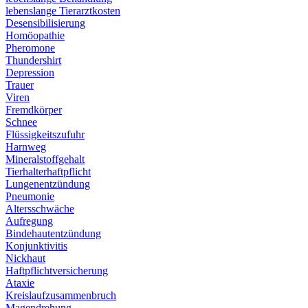
lebenslange Tierarztkosten
Desensibilisierung
Homöopathie
Pheromone
Thundershirt
Depression
Trauer
Viren
Fremdkörper
Schnee
Flüssigkeitszufuhr
Harnweg
Mineralstoffgehalt
Tierhalterhaftpflicht
Lungenentzündung
Pneumonie
Altersschwäche
Aufregung
Bindehautentzündung
Konjunktivitis
Nickhaut
Haftpflichtversicherung
Ataxie
Kreislaufzusammenbruch
Magendrehung