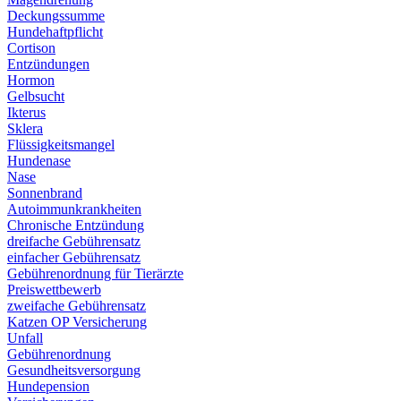
Deckungssumme
Hundehaftpflicht
Cortison
Entzündungen
Hormon
Gelbsucht
Ikterus
Sklera
Flüssigkeitsmangel
Hundenase
Nase
Sonnenbrand
Autoimmunkrankheiten
Chronische Entzündung
dreifache Gebührensatz
einfacher Gebührensatz
Gebührenordnung für Tierärzte
Preiswettbewerb
zweifache Gebührensatz
Katzen OP Versicherung
Unfall
Gebührenordnung
Gesundheitsversorgung
Hundepension