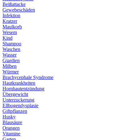
Beißattacke
Gewebeschäden
Infektion
Kratzer
Maulkorb
Wesem
Kind
Shampoo
Waschen
Wasser
Giardien
Milben
Würmer
Brachycephale Syndrome
Hautkrankheiten
Hornhautentzündung
Übergewicht
Unterzuckerung
Ellbogendysplasie
Giftpflanzen
Husky
Blausäure
Orangen
Vitamine
Garten