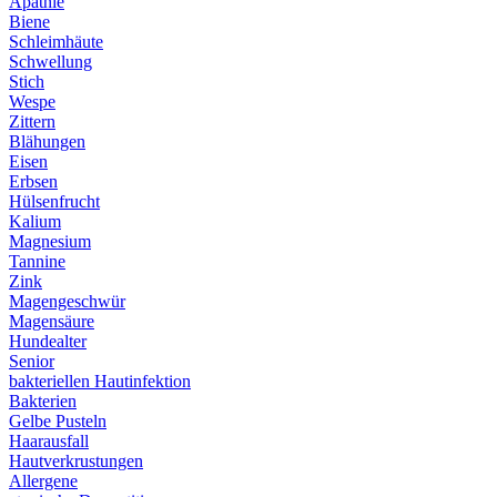
Apathie
Biene
Schleimhäute
Schwellung
Stich
Wespe
Zittern
Blähungen
Eisen
Erbsen
Hülsenfrucht
Kalium
Magnesium
Tannine
Zink
Magengeschwür
Magensäure
Hundealter
Senior
bakteriellen Hautinfektion
Bakterien
Gelbe Pusteln
Haarausfall
Hautverkrustungen
Allergene