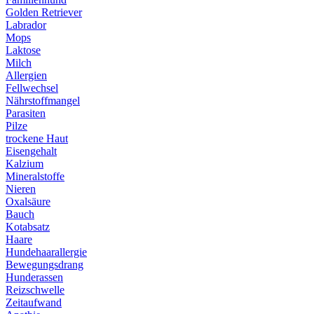
Golden Retriever
Labrador
Mops
Laktose
Milch
Allergien
Fellwechsel
Nährstoffmangel
Parasiten
Pilze
trockene Haut
Eisengehalt
Kalzium
Mineralstoffe
Nieren
Oxalsäure
Bauch
Kotabsatz
Haare
Hundehaarallergie
Bewegungsdrang
Hunderassen
Reizschwelle
Zeitaufwand