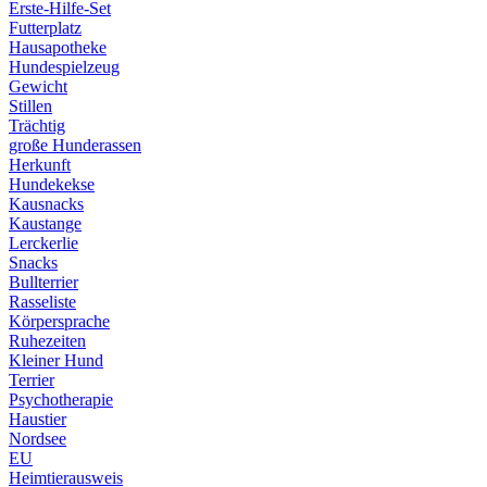
Erste-Hilfe-Set
Futterplatz
Hausapotheke
Hundespielzeug
Gewicht
Stillen
Trächtig
große Hunderassen
Herkunft
Hundekekse
Kausnacks
Kaustange
Lerckerlie
Snacks
Bullterrier
Rasseliste
Körpersprache
Ruhezeiten
Kleiner Hund
Terrier
Psychotherapie
Haustier
Nordsee
EU
Heimtierausweis