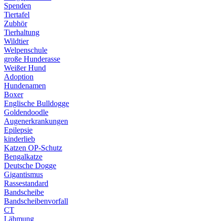
Spenden
Tiertafel
Zubhör
Tierhaltung
Wildtier
Welpenschule
große Hunderasse
Weißer Hund
Adoption
Hundenamen
Boxer
Englische Bulldogge
Goldendoodle
Augenerkrankungen
Epilepsie
kinderlieb
Katzen OP-Schutz
Bengalkatze
Deutsche Dogge
Gigantismus
Rassestandard
Bandscheibe
Bandscheibenvorfall
CT
Lähmung