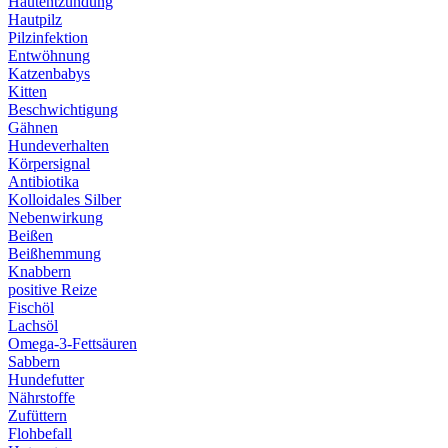
Hautentzündung
Hautpilz
Pilzinfektion
Entwöhnung
Katzenbabys
Kitten
Beschwichtigung
Gähnen
Hundeverhalten
Körpersignal
Antibiotika
Kolloidales Silber
Nebenwirkung
Beißen
Beißhemmung
Knabbern
positive Reize
Fischöl
Lachsöl
Omega-3-Fettsäuren
Sabbern
Hundefutter
Nährstoffe
Zufüttern
Flohbefall