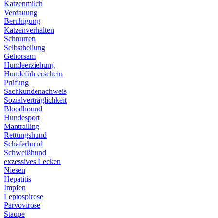
Katzenmilch
Verdauung
Beruhigung
Katzenverhalten
Schnurren
Selbstheilung
Gehorsam
Hundeerziehung
Hundeführerschein
Prüfung
Sachkundenachweis
Sozialverträglichkeit
Bloodhound
Hundesport
Mantrailing
Rettungshund
Schäferhund
Schweißhund
exzessives Lecken
Niesen
Hepatitis
Impfen
Leptospirose
Parvovirose
Staupe