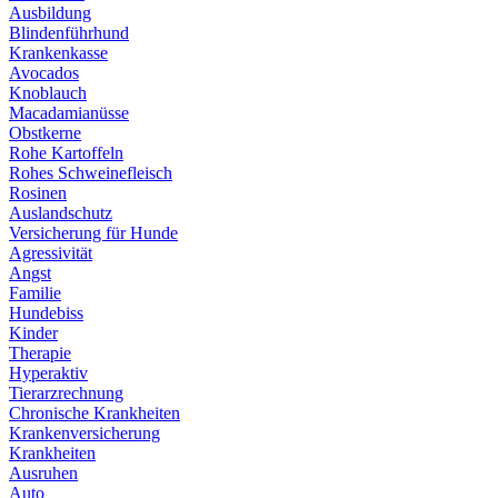
Ausbildung
Blindenführhund
Krankenkasse
Avocados
Knoblauch
Macadamianüsse
Obstkerne
Rohe Kartoffeln
Rohes Schweinefleisch
Rosinen
Auslandschutz
Versicherung für Hunde
Agressivität
Angst
Familie
Hundebiss
Kinder
Therapie
Hyperaktiv
Tierarzrechnung
Chronische Krankheiten
Krankenversicherung
Krankheiten
Ausruhen
Auto