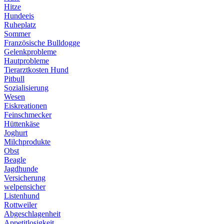
Hitze
Hundeeis
Ruheplatz
Sommer
Französische Bulldogge
Gelenkprobleme
Hautprobleme
Tierarztkosten Hund
Pitbull
Sozialisierung
Wesen
Eiskreationen
Feinschmecker
Hüttenkäse
Joghurt
Milchprodukte
Obst
Beagle
Jagdhunde
Versicherung
welpensicher
Listenhund
Rottweiler
Abgeschlagenheit
Appetitlosigkeit