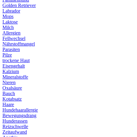
Golden Retriever
Labrador
Mops
Laktose
Milch
Allergien
Fellwechsel
Nährstoffmangel
Parasiten
Pilze
trockene Haut
Eisengehalt
Kalzium
Mineralstoffe
Nieren
Oxalsäure
Bauch
Kotabsatz
Haare
Hundehaarallergie
Bewegungsdrang
Hunderassen
Reizschwelle
Zeitaufwand