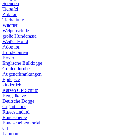
Spenden
Tiertafel
Zubhör
Tierhaltung
Wildtier
Welpenschule
große Hunderasse
Weißer Hund
Adoption
Hundenamen
Boxer
Englische Bulldogge
Goldendoodle
Augenerkrankungen
Epilepsie
kinderlieb
Katzen OP-Schutz
Bengalkatze
Deutsche Dogge
Gigantismus
Rassestandard
Bandscheibe
Bandscheibenvorfall
CT
Lähmung