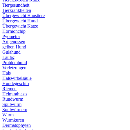
Tiergesundheit
Tierkrankheiten
Übergewicht Haustiere
Übergewicht Hund
Übergewicht Katze
Hormonchip
Pyometra
Artgenossen
gelben Hund
Gulahund
Läufig
Problemhund
Verletzungen
Hals
Halswirbelsäule
Hundegeschirr
Riemen
Helminthiasis
Rundwurm
Spulwurm
Spulwürmern
Wurm
Wurmkuren
Dermatophyten