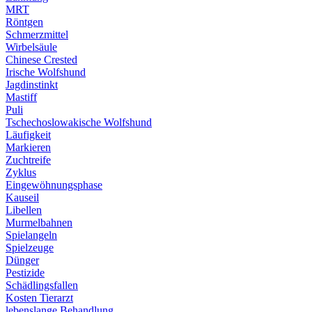
MRT
Röntgen
Schmerzmittel
Wirbelsäule
Chinese Crested
Irische Wolfshund
Jagdinstinkt
Mastiff
Puli
Tschechoslowakische Wolfshund
Läufigkeit
Markieren
Zuchtreife
Zyklus
Eingewöhnungsphase
Kauseil
Libellen
Murmelbahnen
Spielangeln
Spielzeuge
Dünger
Pestizide
Schädlingsfallen
Kosten Tierarzt
lebenslange Behandlung