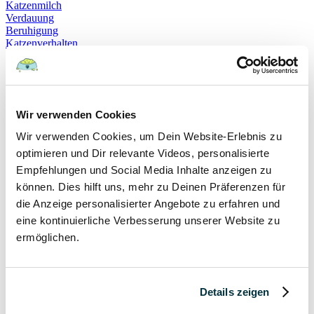
Katzenmilch
Verdauung
Beruhigung
Katzenverhalten
Schnurren
Selbstheilung
Gehorsam
Hundeerziehung
Hundeführerschein
Wir verwenden Cookies
Prüfung
Sachkundenachweis
Wir verwenden Cookies, um Dein Website-Erlebnis zu
Sozialverträglichkeit
optimieren und Dir relevante Videos, personalisierte
Bloodhound
Hundesport
Empfehlungen und Social Media Inhalte anzeigen zu
Mantrailing
können. Dies hilft uns, mehr zu Deinen Präferenzen für
Rettungshund
die Anzeige personalisierter Angebote zu erfahren und
Schäferhund
Schweißhund
eine kontinuierliche Verbesserung unserer Website zu
exzessives Lecken
ermöglichen.
Niesen
Hepatitis
Impfen
Leptospirose
Details zeigen
Parvovirose
Staupe