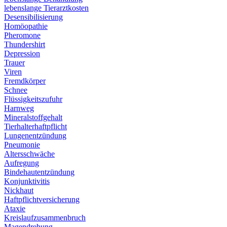
lebenslange Tierarztkosten
Desensibilisierung
Homöopathie
Pheromone
Thundershirt
Depression
Trauer
Viren
Fremdkörper
Schnee
Flüssigkeitszufuhr
Harnweg
Mineralstoffgehalt
Tierhalterhaftpflicht
Lungenentzündung
Pneumonie
Altersschwäche
Aufregung
Bindehautentzündung
Konjunktivitis
Nickhaut
Haftpflichtversicherung
Ataxie
Kreislaufzusammenbruch
Magendrehung