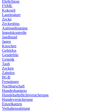
Ehrlichiose
FSME
Kokosöl
Laurinsäure
Zecke
Zeckenbiss
Antijagdtraining
Impulskontrolle
Jagdhund
Jagen
Knochen
Gehörlos
Gendefekt
Genetik
Taub
Zecken
Zahnlos
BGB
Freigänger
Nachbarschaft
Hundeshampoo
Hundehaftpflichtversicherung
Hundeversicherung
Einzelkatzen
Verhaltensstörung