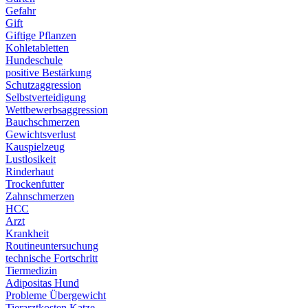
Gefahr
Gift
Giftige Pflanzen
Kohletabletten
Hundeschule
positive Bestärkung
Schutzaggression
Selbstverteidigung
Wettbewerbsaggression
Bauchschmerzen
Gewichtsverlust
Kauspielzeug
Lustlosikeit
Rinderhaut
Trockenfutter
Zahnschmerzen
HCC
Arzt
Krankheit
Routineuntersuchung
technische Fortschritt
Tiermedizin
Adipositas Hund
Probleme Übergewicht
Tierarztkosten Katze