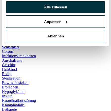
Hauskatze
Kater
Alle zulassen
Katzenspielzeug
Kälte
Leckerlies
Anpassen
Leinenführigkeit
Leinenpflicht
Schmerzen
Ablehnen
Hundebett
Schlaf
Schlafplatz
Corona
Infektionskrankheiten
Anschaffung
Geschirr
Halsband
Rollig
Sterilisation
Bewusstlosigkeit
Erbrechen
Hypoglykämie
Insulin
Koordinationsstörung
Krampfanfälle
Lethargie