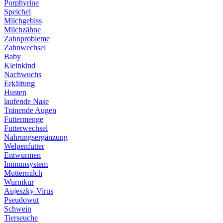
Porphyrine
Speichel
Milchgebiss
Milchzähne
Zahnprobleme
Zahnwechsel
Baby
Kleinkind
Nachwuchs
Erkältung
Husten
laufende Nase
Tränende Augen
Futtermenge
Futterwechsel
Nahrungsergänzung
Welpenfutter
Entwurmen
Immunsystem
Muttermilch
Wurmkur
Aujeszky-Virus
Pseudowut
Schwein
Tierseuche