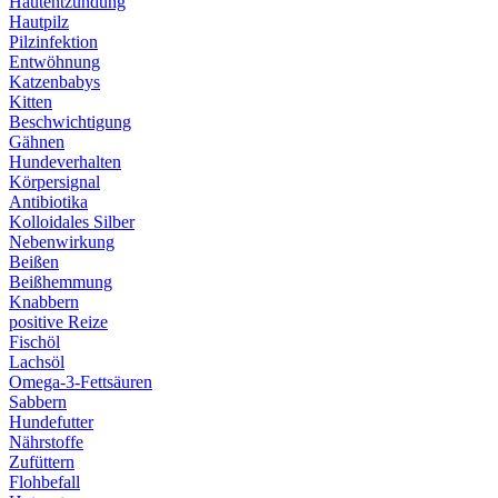
Hautentzündung
Hautpilz
Pilzinfektion
Entwöhnung
Katzenbabys
Kitten
Beschwichtigung
Gähnen
Hundeverhalten
Körpersignal
Antibiotika
Kolloidales Silber
Nebenwirkung
Beißen
Beißhemmung
Knabbern
positive Reize
Fischöl
Lachsöl
Omega-3-Fettsäuren
Sabbern
Hundefutter
Nährstoffe
Zufüttern
Flohbefall