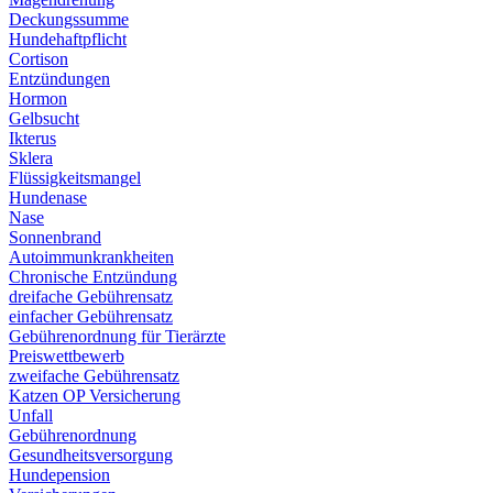
Deckungssumme
Hundehaftpflicht
Cortison
Entzündungen
Hormon
Gelbsucht
Ikterus
Sklera
Flüssigkeitsmangel
Hundenase
Nase
Sonnenbrand
Autoimmunkrankheiten
Chronische Entzündung
dreifache Gebührensatz
einfacher Gebührensatz
Gebührenordnung für Tierärzte
Preiswettbewerb
zweifache Gebührensatz
Katzen OP Versicherung
Unfall
Gebührenordnung
Gesundheitsversorgung
Hundepension