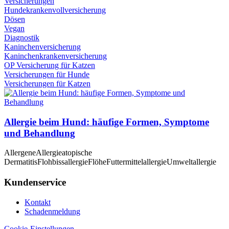
Versicherungen
Hundekrankenvollversicherung
Dösen
Vegan
Diagnostik
Kaninchenversicherung
Kaninchenkrankenversicherung
OP Versicherung für Katzen
Versicherungen für Hunde
Versicherungen für Katzen
Allergie beim Hund: häufige Formen, Symptome
und Behandlung
Allergene
Allergie
atopische
Dermatitis
Flohbissallergie
Flöhe
Futtermittelallergie
Umweltallergie
Kundenservice
Kontakt
Schadenmeldung
Cookie-Einstellungen