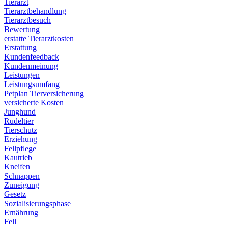
Tierarzt
Tierarztbehandlung
Tierarztbesuch
Bewertung
erstatte Tierarztkosten
Erstattung
Kundenfeedback
Kundenmeinung
Leistungen
Leistungsumfang
Petplan Tierversicherung
versicherte Kosten
Junghund
Rudeltier
Tierschutz
Erziehung
Fellpflege
Kautrieb
Kneifen
Schnappen
Zuneigung
Gesetz
Sozialisierungsphase
Ernährung
Fell