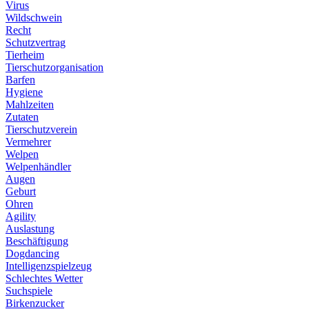
Virus
Wildschwein
Recht
Schutzvertrag
Tierheim
Tierschutzorganisation
Barfen
Hygiene
Mahlzeiten
Zutaten
Tierschutzverein
Vermehrer
Welpen
Welpenhändler
Augen
Geburt
Ohren
Agility
Auslastung
Beschäftigung
Dogdancing
Intelligenzspielzeug
Schlechtes Wetter
Suchspiele
Birkenzucker