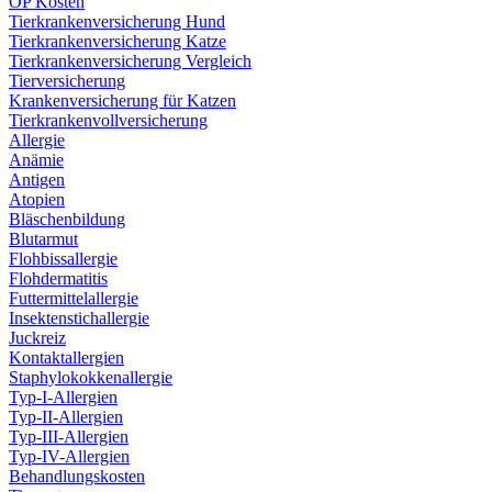
OP Kosten
Tierkrankenversicherung Hund
Tierkrankenversicherung Katze
Tierkrankenversicherung Vergleich
Tierversicherung
Krankenversicherung für Katzen
Tierkrankenvollversicherung
Allergie
Anämie
Antigen
Atopien
Bläschenbildung
Blutarmut
Flohbissallergie
Flohdermatitis
Futtermittelallergie
Insektenstichallergie
Juckreiz
Kontaktallergien
Staphylokokkenallergie
Typ-I-Allergien
Typ-II-Allergien
Typ-III-Allergien
Typ-IV-Allergien
Behandlungskosten