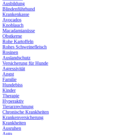
Ausbildung
Blindenführhund
Krankenkasse
Avocados
Knoblauch
Macadamianüsse
Obstkerne
Rohe Kartoffeln
Rohes Schweinefleisch
Rosinen
Auslandschutz
Versicherung für Hunde
Agressivität
Angst
Familie
Hundebiss
Kinder
Therapie
Hyperaktiv
Tierarzrechnung
Chronische Krankheiten
Krankenversicherung
Krankheiten
Ausruhen
Auto