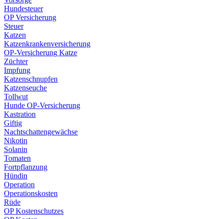
Hundesteuer
OP Versicherung
Steuer
Katzen
Katzenkrankenversicherung
OP-Versicherung Katze
Züchter
Impfung
Katzenschnupfen
Katzenseuche
Tollwut
Hunde OP-Versicherung
Kastration
Giftig
Nachtschattengewächse
Nikotin
Solanin
Tomaten
Fortpflanzung
Hündin
Operation
Operationskosten
Rüde
OP Kostenschutzes