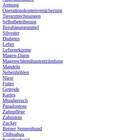
Atmung
Operationskostenversicherung
Tierarztrechnungen
Selbstbeteiligung
Beruhigungsmittel
Silvester
Diabetes
Leber
Lefzenekzeme
Magen-Darm
Magenschleimhautentzündung
Mandeln
Nebenhöhlen
Niere
Futter
Getreide
Karies
Mundgeruch
Paradontose
Zahnpflege
Zahnstein
Zucker
Berner Sennenhund
Chihuahua
Familienhund