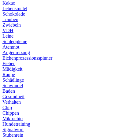
Kakao
Lebensmittel
Schokolade
Trauben
Zwiebeln
VDH
Leine
Schleppleine
Atemnot
Augenreizung
Eichenprozessionsspinner
Fieber
Müdigkeit
Raupe
Schädlinge
Schwindel
Baden
Gesundheit
Verhalten
Chip
Chippen
Mikrochip
Hundetraining
Signalwort
Stubenrein