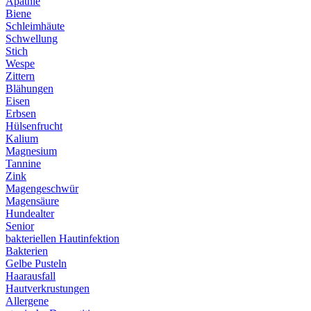
Apathie
Biene
Schleimhäute
Schwellung
Stich
Wespe
Zittern
Blähungen
Eisen
Erbsen
Hülsenfrucht
Kalium
Magnesium
Tannine
Zink
Magengeschwür
Magensäure
Hundealter
Senior
bakteriellen Hautinfektion
Bakterien
Gelbe Pusteln
Haarausfall
Hautverkrustungen
Allergene