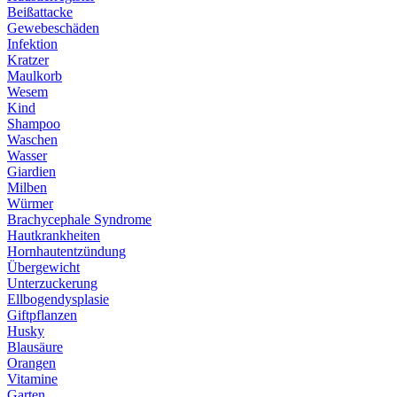
Beißattacke
Gewebeschäden
Infektion
Kratzer
Maulkorb
Wesem
Kind
Shampoo
Waschen
Wasser
Giardien
Milben
Würmer
Brachycephale Syndrome
Hautkrankheiten
Hornhautentzündung
Übergewicht
Unterzuckerung
Ellbogendysplasie
Giftpflanzen
Husky
Blausäure
Orangen
Vitamine
Garten