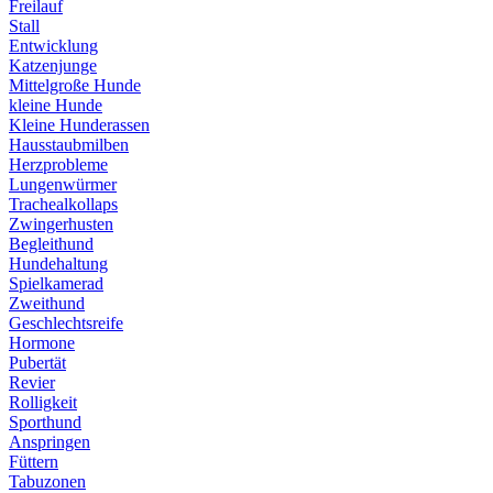
Freilauf
Stall
Entwicklung
Katzenjunge
Mittelgroße Hunde
kleine Hunde
Kleine Hunderassen
Hausstaubmilben
Herzprobleme
Lungenwürmer
Trachealkollaps
Zwingerhusten
Begleithund
Hundehaltung
Spielkamerad
Zweithund
Geschlechtsreife
Hormone
Pubertät
Revier
Rolligkeit
Sporthund
Anspringen
Füttern
Tabuzonen