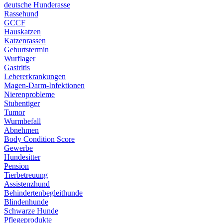
deutsche Hunderasse
Rassehund
GCCF
Hauskatzen
Katzenrassen
Geburtstermin
Wurflager
Gastritis
Lebererkrankungen
Magen-Darm-Infektionen
Nierenprobleme
Stubentiger
Tumor
Wurmbefall
Abnehmen
Body Condition Score
Gewerbe
Hundesitter
Pension
Tierbetreuung
Assistenzhund
Behindertenbegleithunde
Blindenhunde
Schwarze Hunde
Pflegeprodukte