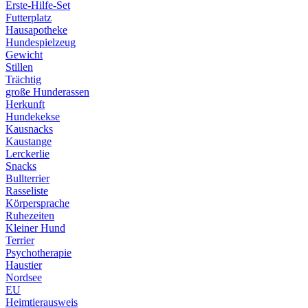
Erste-Hilfe-Set
Futterplatz
Hausapotheke
Hundespielzeug
Gewicht
Stillen
Trächtig
große Hunderassen
Herkunft
Hundekekse
Kausnacks
Kaustange
Lerckerlie
Snacks
Bullterrier
Rasseliste
Körpersprache
Ruhezeiten
Kleiner Hund
Terrier
Psychotherapie
Haustier
Nordsee
EU
Heimtierausweis