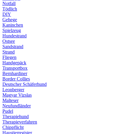
Notfall
Tödlich
DIY
Gehege
Kaninchen
Spielzeug
Hundestrand
Ostsee
Sandstrand
Strand
Fliegen
Handgepäck
Transportbox
Bernhardiner
Border Collies
Deutscher Schäferhund
Leonberger
Magyar Vizslas
Malteser
Neufundländer
Pudel
Therapiehund
Therapieverfahren
Chippflicht
Haustierregister