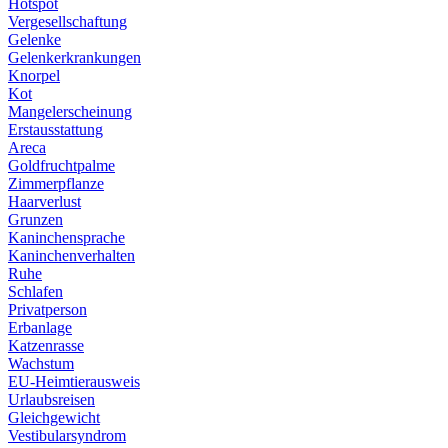
Hotspot
Vergesellschaftung
Gelenke
Gelenkerkrankungen
Knorpel
Kot
Mangelerscheinung
Erstausstattung
Areca
Goldfruchtpalme
Zimmerpflanze
Haarverlust
Grunzen
Kaninchensprache
Kaninchenverhalten
Ruhe
Schlafen
Privatperson
Erbanlage
Katzenrasse
Wachstum
EU-Heimtierausweis
Urlaubsreisen
Gleichgewicht
Vestibularsyndrom