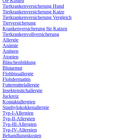
OP Kosten
Tierkrankenversicherung Hund
Tierkrankenversicherung Katze
Tierkrankenversicherung Vergleich
Tierversicherung
Krankenversicherung für Katzen
Tierkrankenvollversicherung
Allergie
Anämie
Antigen
Atopien
Bläschenbildung
Blutarmut
Flohbissallergie
Flohdermatitis
Futtermittelallergie
Insektenstichallergie
Juckreiz
Kontaktallergien
Staphylokokkenallergie
Typ-I-Allergien
Typ-II-Allergien
Typ-III-Allergien
Typ-IV-Allergien
Behandlungskosten