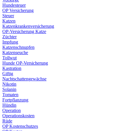
Hundesteuer
OP Versicherung
Steuer
Katzen
Katzenkrankenversicherung
OP-Versicherung Katze
Züchter
Impfung
Katzenschnupfen
Katzenseuche
Tollwut
Hunde OP-Versicherung
Kastration
Giftig
Nachtschattengewächse
Nikotin
Solanin
Tomaten
Fortpflanzung
Hündin
Operation
Operationskosten
Rüde
OP Kostenschutzes