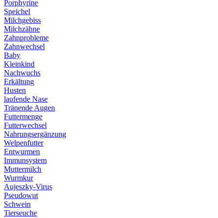
Porphyrine
Speichel
Milchgebiss
Milchzähne
Zahnprobleme
Zahnwechsel
Baby
Kleinkind
Nachwuchs
Erkältung
Husten
laufende Nase
Tränende Augen
Futtermenge
Futterwechsel
Nahrungsergänzung
Welpenfutter
Entwurmen
Immunsystem
Muttermilch
Wurmkur
Aujeszky-Virus
Pseudowut
Schwein
Tierseuche