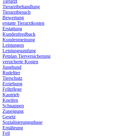
Tierarzt
Tierarztbehandlung
Tierarztbesuch
Bewertung
erstatte Tierarztkosten
Erstattung
Kundenfeedback
Kundenmeinung
Leistungen
Leistungsumfang
Petplan Tierversicherung
versicherte Kosten
Junghund
Rudeltier
Tierschutz
Erziehung
Fellpflege
Kautrieb
Kneifen
Schnappen
Zuneigung
Gesetz
Sozialisierungsphase
Ernährung
Fell