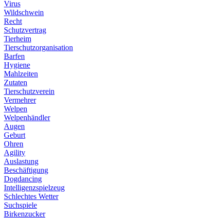
Virus
Wildschwein
Recht
Schutzvertrag
Tierheim
Tierschutzorganisation
Barfen
Hygiene
Mahlzeiten
Zutaten
Tierschutzverein
Vermehrer
Welpen
Welpenhändler
Augen
Geburt
Ohren
Agility
Auslastung
Beschäftigung
Dogdancing
Intelligenzspielzeug
Schlechtes Wetter
Suchspiele
Birkenzucker