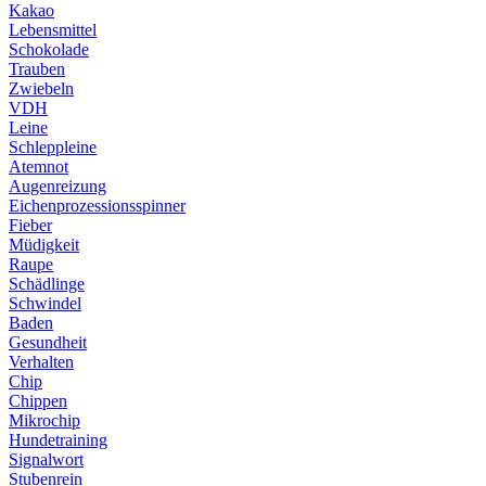
Kakao
Lebensmittel
Schokolade
Trauben
Zwiebeln
VDH
Leine
Schleppleine
Atemnot
Augenreizung
Eichenprozessionsspinner
Fieber
Müdigkeit
Raupe
Schädlinge
Schwindel
Baden
Gesundheit
Verhalten
Chip
Chippen
Mikrochip
Hundetraining
Signalwort
Stubenrein