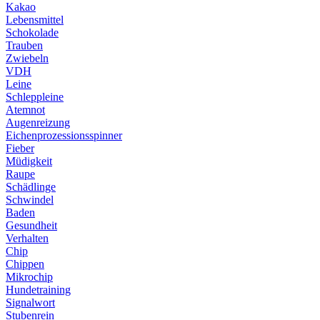
Kakao
Lebensmittel
Schokolade
Trauben
Zwiebeln
VDH
Leine
Schleppleine
Atemnot
Augenreizung
Eichenprozessionsspinner
Fieber
Müdigkeit
Raupe
Schädlinge
Schwindel
Baden
Gesundheit
Verhalten
Chip
Chippen
Mikrochip
Hundetraining
Signalwort
Stubenrein