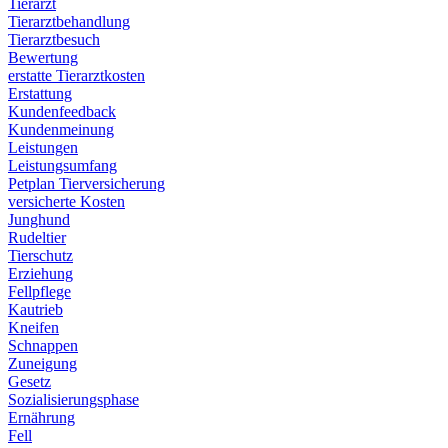
Tierarzt
Tierarztbehandlung
Tierarztbesuch
Bewertung
erstatte Tierarztkosten
Erstattung
Kundenfeedback
Kundenmeinung
Leistungen
Leistungsumfang
Petplan Tierversicherung
versicherte Kosten
Junghund
Rudeltier
Tierschutz
Erziehung
Fellpflege
Kautrieb
Kneifen
Schnappen
Zuneigung
Gesetz
Sozialisierungsphase
Ernährung
Fell