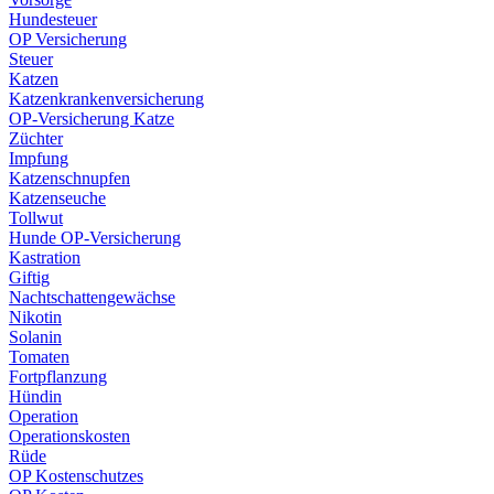
Hundesteuer
OP Versicherung
Steuer
Katzen
Katzenkrankenversicherung
OP-Versicherung Katze
Züchter
Impfung
Katzenschnupfen
Katzenseuche
Tollwut
Hunde OP-Versicherung
Kastration
Giftig
Nachtschattengewächse
Nikotin
Solanin
Tomaten
Fortpflanzung
Hündin
Operation
Operationskosten
Rüde
OP Kostenschutzes