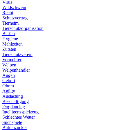
Virus
Wildschwein
Recht
Schutzvertrag
Tierheim
Tierschutzorganisation
Barfen
Hygiene
Mahlzeiten
Zutaten
Tierschutzverein
Vermehrer
Welpen
Welpenhändler
Augen
Geburt
Ohren
Agility
Auslastung
Beschäftigung
Dogdancing
Intelligenzspielzeug
Schlechtes Wetter
Suchspiele
Birkenzucker