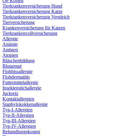
OP Kosten
Tierkrankenversicherung Hund
Tierkrankenversicherung Katze
Tierkrankenversicherung Vergleich
Tierversicherung
Krankenversicherung für Katzen
Tierkrankenvollversicherung
Allergie
Anämie
Antigen
Atopien
Bläschenbildung
Blutarmut
Flohbissallergie
Flohdermatitis
Futtermittelallergie
Insektenstichallergie
Juckreiz
Kontaktallergien
Staphylokokkenallergie
Typ-I-Allergien
Typ-II-Allergien
Typ-III-Allergien
Typ-IV-Allergien
Behandlungskosten