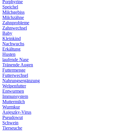
Porphyrine
Speichel
Milchgebiss
Milchzähne
Zahnprobleme
Zahnwechsel
Baby
Kleinkind
Nachwuchs
Erkältung
Husten
laufende Nase
Tränende Augen
Futtermenge
Futterwechsel
Nahrungsergänzung
Welpenfutter
Entwurmen
Immunsystem
Muttermilch
Wurmkur
Aujeszky-Virus
Pseudowut
Schwein
Tierseuche