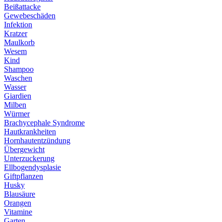
Beißattacke
Gewebeschäden
Infektion
Kratzer
Maulkorb
Wesem
Kind
Shampoo
Waschen
Wasser
Giardien
Milben
Würmer
Brachycephale Syndrome
Hautkrankheiten
Hornhautentzündung
Übergewicht
Unterzuckerung
Ellbogendysplasie
Giftpflanzen
Husky
Blausäure
Orangen
Vitamine
Garten