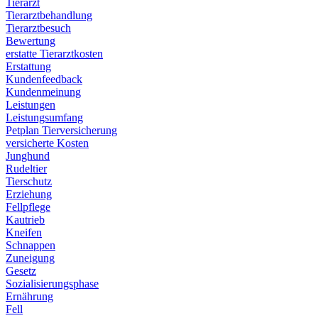
Tierarzt
Tierarztbehandlung
Tierarztbesuch
Bewertung
erstatte Tierarztkosten
Erstattung
Kundenfeedback
Kundenmeinung
Leistungen
Leistungsumfang
Petplan Tierversicherung
versicherte Kosten
Junghund
Rudeltier
Tierschutz
Erziehung
Fellpflege
Kautrieb
Kneifen
Schnappen
Zuneigung
Gesetz
Sozialisierungsphase
Ernährung
Fell