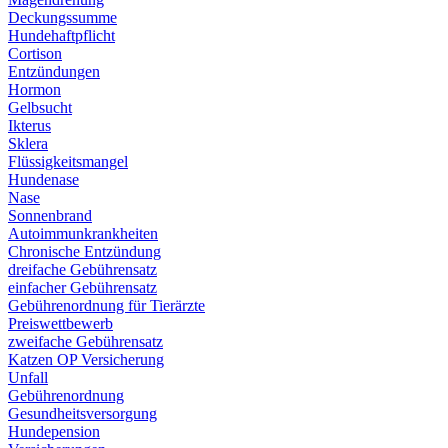
Deckungssumme
Hundehaftpflicht
Cortison
Entzündungen
Hormon
Gelbsucht
Ikterus
Sklera
Flüssigkeitsmangel
Hundenase
Nase
Sonnenbrand
Autoimmunkrankheiten
Chronische Entzündung
dreifache Gebührensatz
einfacher Gebührensatz
Gebührenordnung für Tierärzte
Preiswettbewerb
zweifache Gebührensatz
Katzen OP Versicherung
Unfall
Gebührenordnung
Gesundheitsversorgung
Hundepension