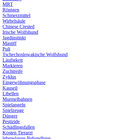
MRT
Röntgen
Schmerzmittel
Wirbelsäule
Chinese Crested
Irische Wolfshund
Jagdinstinkt
Mastiff
Puli
Tschechoslowakische Wolfshund
Läufigkeit
Markieren
Zuchtreife
Zyklus
Eingewöhnungsphase
Kauseil
Libellen
Murmelbahnen
Spielangeln
Spielzeuge
Dünger
Pestizide
Schädlingsfallen
Kosten Tierarzt
lebenslange Behandlung