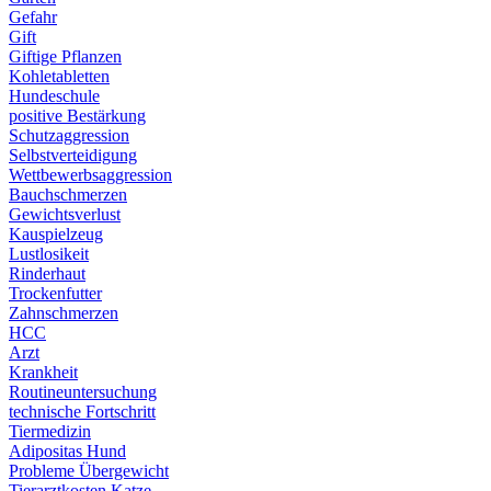
Gefahr
Gift
Giftige Pflanzen
Kohletabletten
Hundeschule
positive Bestärkung
Schutzaggression
Selbstverteidigung
Wettbewerbsaggression
Bauchschmerzen
Gewichtsverlust
Kauspielzeug
Lustlosikeit
Rinderhaut
Trockenfutter
Zahnschmerzen
HCC
Arzt
Krankheit
Routineuntersuchung
technische Fortschritt
Tiermedizin
Adipositas Hund
Probleme Übergewicht
Tierarztkosten Katze