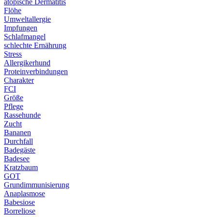
atopische Dermatitis
Flöhe
Umweltallergie
Impfungen
Schlafmangel
schlechte Ernährung
Stress
Allergikerhund
Proteinverbindungen
Charakter
FCI
Größe
Pflege
Rassehunde
Zucht
Bananen
Durchfall
Badegäste
Badesee
Kratzbaum
GOT
Grundimmunisierung
Anaplasmose
Babesiose
Borreliose