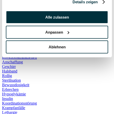
Details zeigen
Hauskatze
Kater
Katzenspielzeug
Kälte
Alle zulassen
Leckerlies
Leinenführigkeit
Leinenpflicht
Anpassen
Schmerzen
Hundebett
Schlaf
Ablehnen
Schlafplatz
Corona
Infektionskrankheiten
Anschaffung
Geschirr
Halsband
Rollig
Sterilisation
Bewusstlosigkeit
Erbrechen
Hypoglykämie
Insulin
Koordinationsstörung
Krampfanfälle
Lethargie