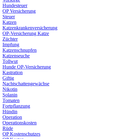
Hundesteuer
OP Versicherung
Steuer
Katzen
Katzenkrankenversicherung
OP-Versicherung Katze
Züchter
Impfung
Katzenschnupfen
Katzenseuche
Tollwut
Hunde OP-Versicherung
Kastration
Giftig
Nachtschattengewächse
Nikotin
Solanin
Tomaten
Fortpflanzung
Hündin
Operation
Operationskosten
Rüde
OP Kostenschutzes