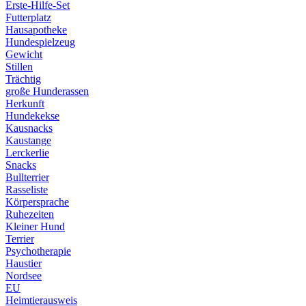
Erste-Hilfe-Set
Futterplatz
Hausapotheke
Hundespielzeug
Gewicht
Stillen
Trächtig
große Hunderassen
Herkunft
Hundekekse
Kausnacks
Kaustange
Lerckerlie
Snacks
Bullterrier
Rasseliste
Körpersprache
Ruhezeiten
Kleiner Hund
Terrier
Psychotherapie
Haustier
Nordsee
EU
Heimtierausweis