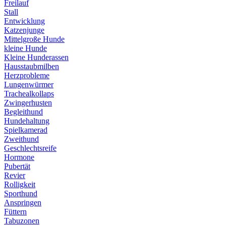
Freilauf
Stall
Entwicklung
Katzenjunge
Mittelgroße Hunde
kleine Hunde
Kleine Hunderassen
Hausstaubmilben
Herzprobleme
Lungenwürmer
Trachealkollaps
Zwingerhusten
Begleithund
Hundehaltung
Spielkamerad
Zweithund
Geschlechtsreife
Hormone
Pubertät
Revier
Rolligkeit
Sporthund
Anspringen
Füttern
Tabuzonen