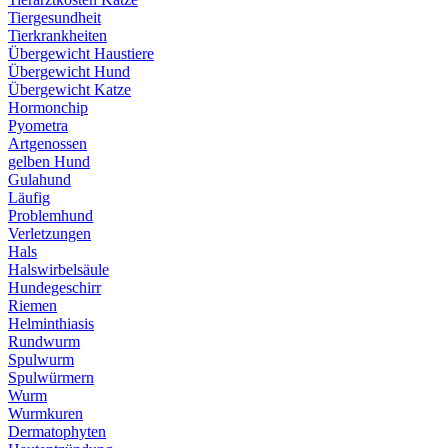
Tiergesundheit
Tierkrankheiten
Übergewicht Haustiere
Übergewicht Hund
Übergewicht Katze
Hormonchip
Pyometra
Artgenossen
gelben Hund
Gulahund
Läufig
Problemhund
Verletzungen
Hals
Halswirbelsäule
Hundegeschirr
Riemen
Helminthiasis
Rundwurm
Spulwurm
Spulwürmern
Wurm
Wurmkuren
Dermatophyten