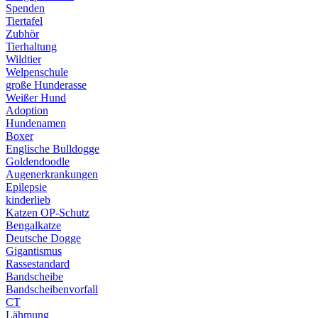
Spenden
Tiertafel
Zubhör
Tierhaltung
Wildtier
Welpenschule
große Hunderasse
Weißer Hund
Adoption
Hundenamen
Boxer
Englische Bulldogge
Goldendoodle
Augenerkrankungen
Epilepsie
kinderlieb
Katzen OP-Schutz
Bengalkatze
Deutsche Dogge
Gigantismus
Rassestandard
Bandscheibe
Bandscheibenvorfall
CT
Lähmung