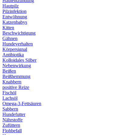
Hautentzündung
Hautpilz
Pilzinfektion
Entwöhnung
Katzenbabys
Kitten
Beschwichtigung
Gähnen
Hundeverhalten
Körpersignal
Antibiotika
Kolloidales Silber
Nebenwirkung
Beißen
Beißhemmung
Knabbern
positive Reize
Fischöl
Lachsöl
Omega-3-Fettsäuren
Sabbern
Hundefutter
Nährstoffe
Zufüttern
Flohbefall