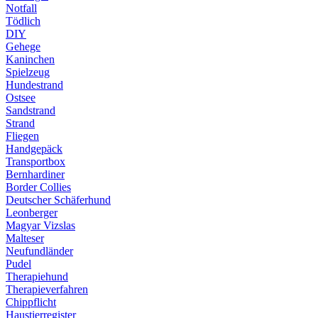
Notfall
Tödlich
DIY
Gehege
Kaninchen
Spielzeug
Hundestrand
Ostsee
Sandstrand
Strand
Fliegen
Handgepäck
Transportbox
Bernhardiner
Border Collies
Deutscher Schäferhund
Leonberger
Magyar Vizslas
Malteser
Neufundländer
Pudel
Therapiehund
Therapieverfahren
Chippflicht
Haustierregister