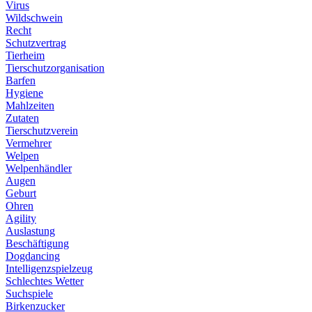
Virus
Wildschwein
Recht
Schutzvertrag
Tierheim
Tierschutzorganisation
Barfen
Hygiene
Mahlzeiten
Zutaten
Tierschutzverein
Vermehrer
Welpen
Welpenhändler
Augen
Geburt
Ohren
Agility
Auslastung
Beschäftigung
Dogdancing
Intelligenzspielzeug
Schlechtes Wetter
Suchspiele
Birkenzucker