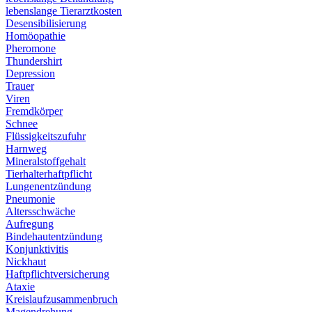
lebenslange Tierarztkosten
Desensibilisierung
Homöopathie
Pheromone
Thundershirt
Depression
Trauer
Viren
Fremdkörper
Schnee
Flüssigkeitszufuhr
Harnweg
Mineralstoffgehalt
Tierhalterhaftpflicht
Lungenentzündung
Pneumonie
Altersschwäche
Aufregung
Bindehautentzündung
Konjunktivitis
Nickhaut
Haftpflichtversicherung
Ataxie
Kreislaufzusammenbruch
Magendrehung