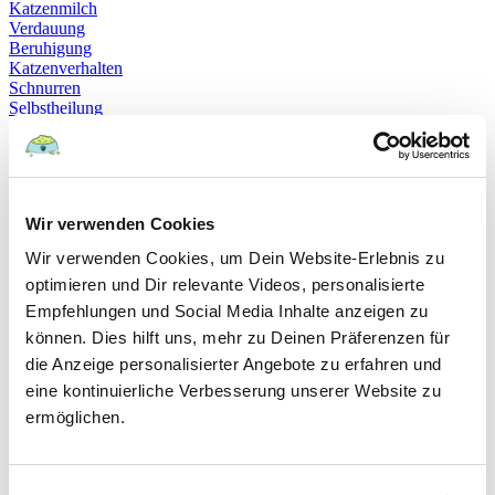
Katzenmilch
Verdauung
Beruhigung
Katzenverhalten
Schnurren
Selbstheilung
Gehorsam
Hundeerziehung
Hundeführerschein
Prüfung
Sachkundenachweis
Wir verwenden Cookies
Sozialverträglichkeit
Bloodhound
Wir verwenden Cookies, um Dein Website-Erlebnis zu
Hundesport
optimieren und Dir relevante Videos, personalisierte
Mantrailing
Rettungshund
Empfehlungen und Social Media Inhalte anzeigen zu
Schäferhund
können. Dies hilft uns, mehr zu Deinen Präferenzen für
Schweißhund
die Anzeige personalisierter Angebote zu erfahren und
exzessives Lecken
Niesen
eine kontinuierliche Verbesserung unserer Website zu
Hepatitis
ermöglichen.
Impfen
Leptospirose
Parvovirose
Staupe