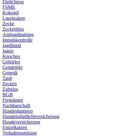
Ehrlichiose
FSME
Kokosöl
Laurinsäure
Zecke
Zeckenbiss
Antijagdtraining
Impulskontrolle
Jagdhund
Jagen
Knochen
Gehörlos
Gendefekt
Genetik
Taub
Zecken
Zahnlos
BGB
Freigänger
Nachbarschaft
Hundeshampoo
Hundehaftpflichtversicherung
Hundeversicherung
Einzelkatzen
Verhaltensstörung