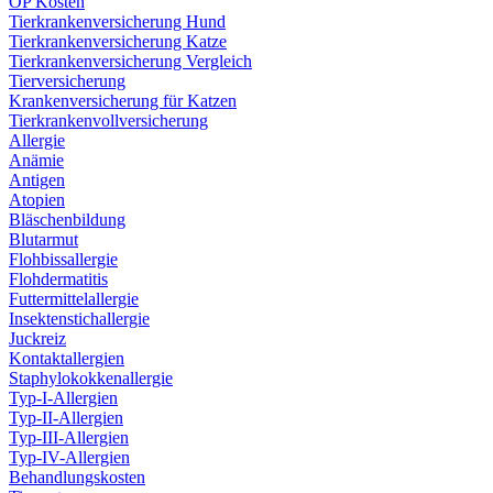
OP Kosten
Tierkrankenversicherung Hund
Tierkrankenversicherung Katze
Tierkrankenversicherung Vergleich
Tierversicherung
Krankenversicherung für Katzen
Tierkrankenvollversicherung
Allergie
Anämie
Antigen
Atopien
Bläschenbildung
Blutarmut
Flohbissallergie
Flohdermatitis
Futtermittelallergie
Insektenstichallergie
Juckreiz
Kontaktallergien
Staphylokokkenallergie
Typ-I-Allergien
Typ-II-Allergien
Typ-III-Allergien
Typ-IV-Allergien
Behandlungskosten