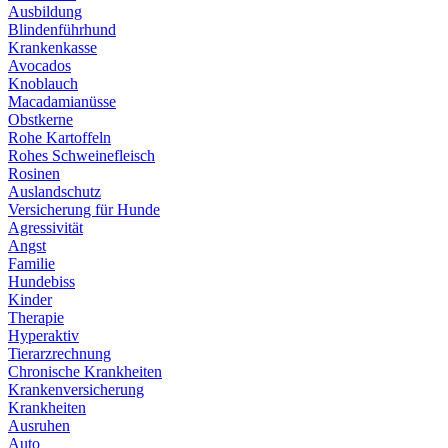
Ausbildung
Blindenführhund
Krankenkasse
Avocados
Knoblauch
Macadamianüsse
Obstkerne
Rohe Kartoffeln
Rohes Schweinefleisch
Rosinen
Auslandschutz
Versicherung für Hunde
Agressivität
Angst
Familie
Hundebiss
Kinder
Therapie
Hyperaktiv
Tierarzrechnung
Chronische Krankheiten
Krankenversicherung
Krankheiten
Ausruhen
Auto