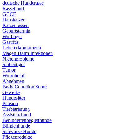
deutsche Hunderasse
Rassehund
GCCF
Hauskatzen
Katzenrassen
Geburtstermin
Wurflager
Gastritis
Lebererkrankungen
Magen-Darm-Infektionen
Nierenprobleme
Stubentiger
Tumor
Wurmbefall
Abnehmen
Body Condition Score
Gewerbe
Hundesitter
Pension
Tierbetreuung
Assistenzhund
Behindertenbegleithunde
Blindenhunde
Schwarze Hunde
Pflegeprodukte