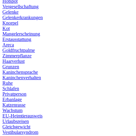
Hotspot
Vergesellschaftung
Gelenke
Gelenkerkrankungen
Knorpel
Kot
Mangelerscheinung
Erstausstattung
Areca
Goldfruchtpalme
Zimmerpflanze
Haarverlust
Grunzen
Kaninchensprache
Kaninchenverhalten
Ruhe
Schlafen
Privatperson
Erbanlage
Katzenrasse
Wachstum
EU-Heimtierausweis
Urlaubsreisen
Gleichgewicht
Vestibularsyndrom