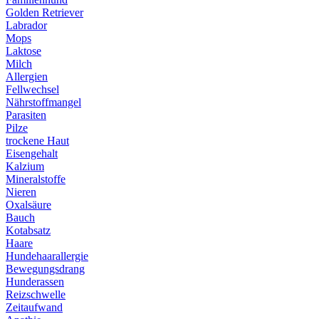
Golden Retriever
Labrador
Mops
Laktose
Milch
Allergien
Fellwechsel
Nährstoffmangel
Parasiten
Pilze
trockene Haut
Eisengehalt
Kalzium
Mineralstoffe
Nieren
Oxalsäure
Bauch
Kotabsatz
Haare
Hundehaarallergie
Bewegungsdrang
Hunderassen
Reizschwelle
Zeitaufwand