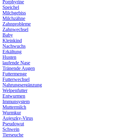
Porphyrine
Speichel
Milchgebiss
Milchzähne
Zahnprobleme
Zahnwechsel
Baby
Kleinkind
Nachwuchs
Erkältung
Husten
laufende Nase
Tränende Augen
Futtermenge
Futterwechsel
Nahrungsergänzung
Welpenfutter
Entwurmen
Immunsystem
Muttermilch
Wurmkur
Aujeszky-Virus
Pseudowut
Schwein
Tierseuche