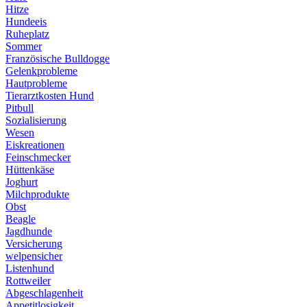
Hitze
Hundeeis
Ruheplatz
Sommer
Französische Bulldogge
Gelenkprobleme
Hautprobleme
Tierarztkosten Hund
Pitbull
Sozialisierung
Wesen
Eiskreationen
Feinschmecker
Hüttenkäse
Joghurt
Milchprodukte
Obst
Beagle
Jagdhunde
Versicherung
welpensicher
Listenhund
Rottweiler
Abgeschlagenheit
Appetitlosigkeit