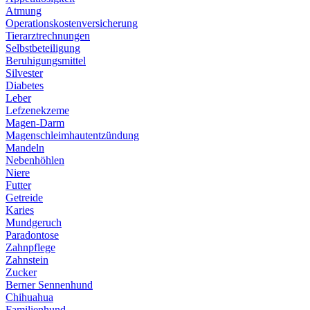
Atmung
Operationskostenversicherung
Tierarztrechnungen
Selbstbeteiligung
Beruhigungsmittel
Silvester
Diabetes
Leber
Lefzenekzeme
Magen-Darm
Magenschleimhautentzündung
Mandeln
Nebenhöhlen
Niere
Futter
Getreide
Karies
Mundgeruch
Paradontose
Zahnpflege
Zahnstein
Zucker
Berner Sennenhund
Chihuahua
Familienhund