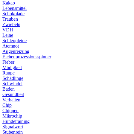
Kakao
Lebensmittel
Schokolade
Trauben
Zwiebeln
VDH
Leine
Schleppleine
Atemnot
Augenreizung
Eichenprozessionsspinner
Fieber
Müdigkeit
Raupe
Schädlinge
Schwindel
Baden
Gesundheit
Verhalten
Chip
Chippen
Mikrochip
Hundetraining
Signalwort
Stubenrein