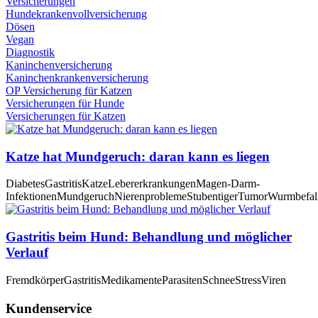
Versicherungen
Hundekrankenvollversicherung
Dösen
Vegan
Diagnostik
Kaninchenversicherung
Kaninchenkrankenversicherung
OP Versicherung für Katzen
Versicherungen für Hunde
Versicherungen für Katzen
Katze hat Mundgeruch: daran kann es liegen
Diabetes
Gastritis
Katze
Lebererkrankungen
Magen-Darm-
Infektionen
Mundgeruch
Nierenprobleme
Stubentiger
Tumor
Wurmbefal
Gastritis beim Hund: Behandlung und möglicher
Verlauf
Fremdkörper
Gastritis
Medikamente
Parasiten
Schnee
Stress
Viren
Kundenservice