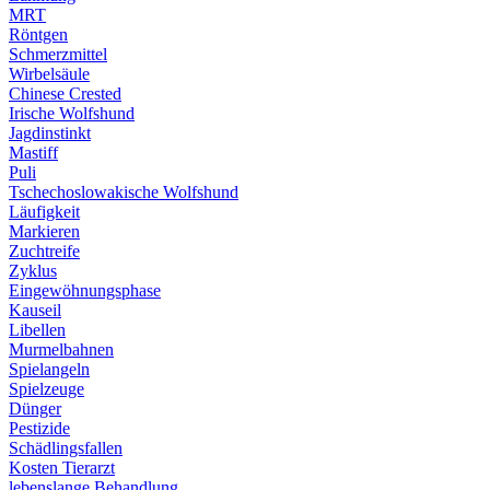
MRT
Röntgen
Schmerzmittel
Wirbelsäule
Chinese Crested
Irische Wolfshund
Jagdinstinkt
Mastiff
Puli
Tschechoslowakische Wolfshund
Läufigkeit
Markieren
Zuchtreife
Zyklus
Eingewöhnungsphase
Kauseil
Libellen
Murmelbahnen
Spielangeln
Spielzeuge
Dünger
Pestizide
Schädlingsfallen
Kosten Tierarzt
lebenslange Behandlung