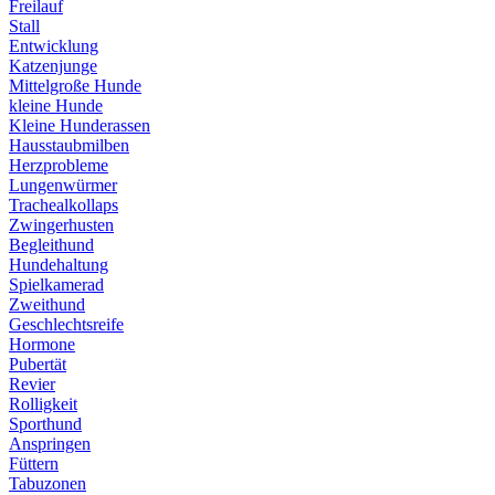
Freilauf
Stall
Entwicklung
Katzenjunge
Mittelgroße Hunde
kleine Hunde
Kleine Hunderassen
Hausstaubmilben
Herzprobleme
Lungenwürmer
Trachealkollaps
Zwingerhusten
Begleithund
Hundehaltung
Spielkamerad
Zweithund
Geschlechtsreife
Hormone
Pubertät
Revier
Rolligkeit
Sporthund
Anspringen
Füttern
Tabuzonen