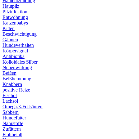
Hautentzündung
Hautpilz
Pilzinfektion
Entwöhnung
Katzenbabys
Kitten
Beschwichtigung
Gähnen
Hundeverhalten
Körpersignal
Antibiotika
Kolloidales Silber
Nebenwirkung
Beißen
Beißhemmung
Knabbern
positive Reize
Fischöl
Lachsöl
Omega-3-Fettsäuren
Sabbern
Hundefutter
Nährstoffe
Zufüttern
Flohbefall