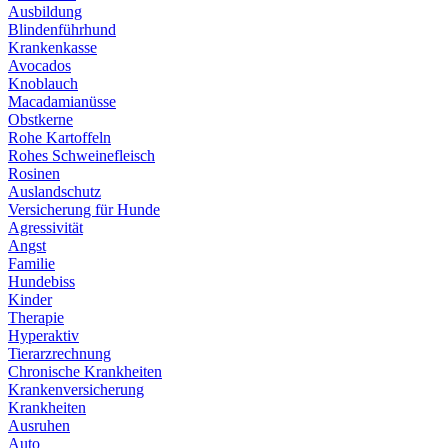
Ausbildung
Blindenführhund
Krankenkasse
Avocados
Knoblauch
Macadamianüsse
Obstkerne
Rohe Kartoffeln
Rohes Schweinefleisch
Rosinen
Auslandschutz
Versicherung für Hunde
Agressivität
Angst
Familie
Hundebiss
Kinder
Therapie
Hyperaktiv
Tierarzrechnung
Chronische Krankheiten
Krankenversicherung
Krankheiten
Ausruhen
Auto