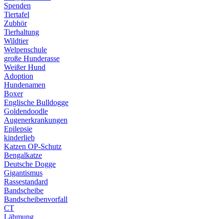
Spenden
Tiertafel
Zubhör
Tierhaltung
Wildtier
Welpenschule
große Hunderasse
Weißer Hund
Adoption
Hundenamen
Boxer
Englische Bulldogge
Goldendoodle
Augenerkrankungen
Epilepsie
kinderlieb
Katzen OP-Schutz
Bengalkatze
Deutsche Dogge
Gigantismus
Rassestandard
Bandscheibe
Bandscheibenvorfall
CT
Lähmung