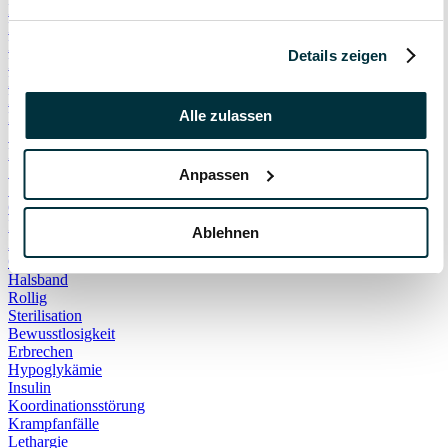
Hauskatze
Kater
Katzenspielzeug
Details zeigen
Kälte
Leckerlies
Leinenführigkeit
Alle zulassen
Leinenpflicht
Schmerzen
Hundebett
Schlaf
Anpassen
Schlafplatz
Corona
Infektionskrankheiten
Ablehnen
Anschaffung
Geschirr
Halsband
Rollig
Sterilisation
Bewusstlosigkeit
Erbrechen
Hypoglykämie
Insulin
Koordinationsstörung
Krampfanfälle
Lethargie