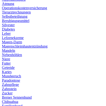
Atmung
Operationskostenversicherung
Tierarztrechnungen
Selbstbeteiligung
Beruhigungsmittel
Silvester
Diabetes
Leber
Lefzenekzeme
Magen-Darm
Magenschleimhautentzündung
Mandeln
Nebenhöhlen
Niere
Futter
Getreide
Karies
Mundgeruch
Paradontose
Zahnpflege
Zahnstein
Zucker
Berner Sennenhund
Chihuahua
Familienhund