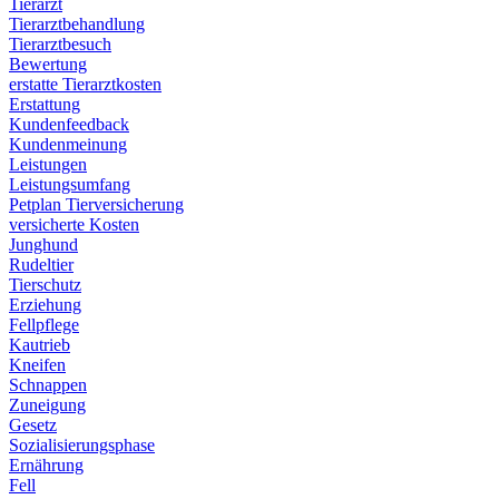
Tierarzt
Tierarztbehandlung
Tierarztbesuch
Bewertung
erstatte Tierarztkosten
Erstattung
Kundenfeedback
Kundenmeinung
Leistungen
Leistungsumfang
Petplan Tierversicherung
versicherte Kosten
Junghund
Rudeltier
Tierschutz
Erziehung
Fellpflege
Kautrieb
Kneifen
Schnappen
Zuneigung
Gesetz
Sozialisierungsphase
Ernährung
Fell