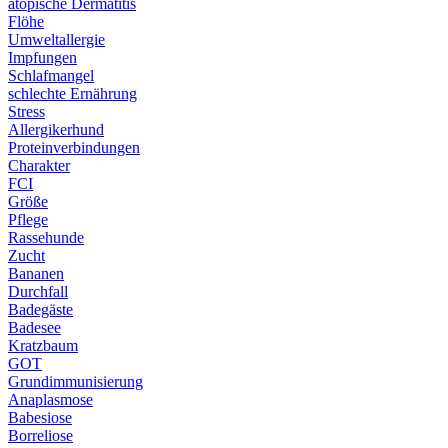
atopische Dermatitis
Flöhe
Umweltallergie
Impfungen
Schlafmangel
schlechte Ernährung
Stress
Allergikerhund
Proteinverbindungen
Charakter
FCI
Größe
Pflege
Rassehunde
Zucht
Bananen
Durchfall
Badegäste
Badesee
Kratzbaum
GOT
Grundimmunisierung
Anaplasmose
Babesiose
Borreliose