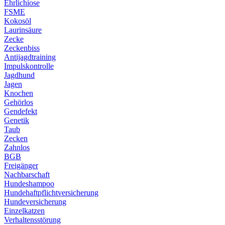
Ehrlichiose
FSME
Kokosöl
Laurinsäure
Zecke
Zeckenbiss
Antijagdtraining
Impulskontrolle
Jagdhund
Jagen
Knochen
Gehörlos
Gendefekt
Genetik
Taub
Zecken
Zahnlos
BGB
Freigänger
Nachbarschaft
Hundeshampoo
Hundehaftpflichtversicherung
Hundeversicherung
Einzelkatzen
Verhaltensstörung