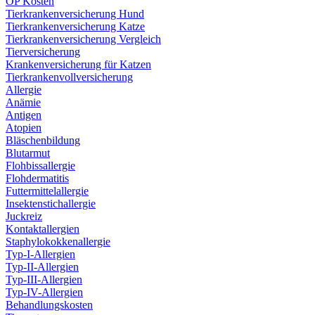
OP Kosten
Tierkrankenversicherung Hund
Tierkrankenversicherung Katze
Tierkrankenversicherung Vergleich
Tierversicherung
Krankenversicherung für Katzen
Tierkrankenvollversicherung
Allergie
Anämie
Antigen
Atopien
Bläschenbildung
Blutarmut
Flohbissallergie
Flohdermatitis
Futtermittelallergie
Insektenstichallergie
Juckreiz
Kontaktallergien
Staphylokokkenallergie
Typ-I-Allergien
Typ-II-Allergien
Typ-III-Allergien
Typ-IV-Allergien
Behandlungskosten