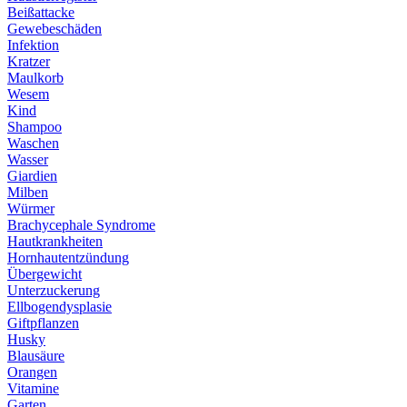
Beißattacke
Gewebeschäden
Infektion
Kratzer
Maulkorb
Wesem
Kind
Shampoo
Waschen
Wasser
Giardien
Milben
Würmer
Brachycephale Syndrome
Hautkrankheiten
Hornhautentzündung
Übergewicht
Unterzuckerung
Ellbogendysplasie
Giftpflanzen
Husky
Blausäure
Orangen
Vitamine
Garten