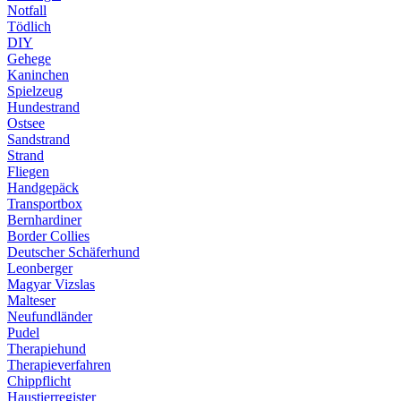
Notfall
Tödlich
DIY
Gehege
Kaninchen
Spielzeug
Hundestrand
Ostsee
Sandstrand
Strand
Fliegen
Handgepäck
Transportbox
Bernhardiner
Border Collies
Deutscher Schäferhund
Leonberger
Magyar Vizslas
Malteser
Neufundländer
Pudel
Therapiehund
Therapieverfahren
Chippflicht
Haustierregister