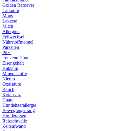
Golden Retriever
Labrador
Mops
Laktose
Milch
Allergien
Fellwechsel
Nährstoffmangel
Parasiten
Pilze
trockene Haut
Eisengehalt
Kalzium
Mineralstoffe
Nieren
Oxalsäure
Bauch
Kotabsatz
Haare
Hundehaarallergie
Bewegungsdrang
Hunderassen
Reizschwelle
Zeitaufwand