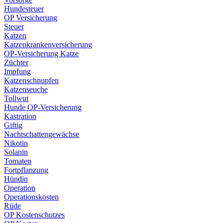
Hundesteuer
OP Versicherung
Steuer
Katzen
Katzenkrankenversicherung
OP-Versicherung Katze
Züchter
Impfung
Katzenschnupfen
Katzenseuche
Tollwut
Hunde OP-Versicherung
Kastration
Giftig
Nachtschattengewächse
Nikotin
Solanin
Tomaten
Fortpflanzung
Hündin
Operation
Operationskosten
Rüde
OP Kostenschutzes