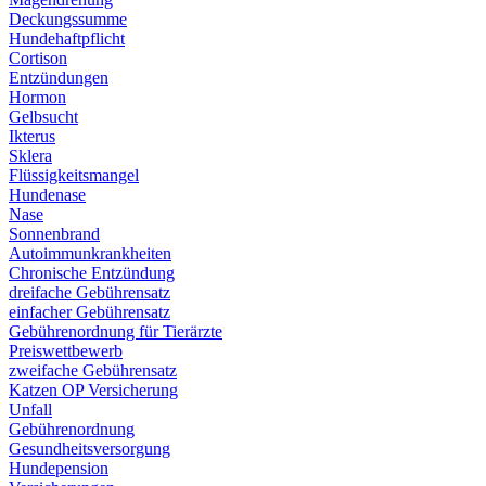
Deckungssumme
Hundehaftpflicht
Cortison
Entzündungen
Hormon
Gelbsucht
Ikterus
Sklera
Flüssigkeitsmangel
Hundenase
Nase
Sonnenbrand
Autoimmunkrankheiten
Chronische Entzündung
dreifache Gebührensatz
einfacher Gebührensatz
Gebührenordnung für Tierärzte
Preiswettbewerb
zweifache Gebührensatz
Katzen OP Versicherung
Unfall
Gebührenordnung
Gesundheitsversorgung
Hundepension