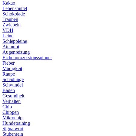
Kakao
Lebensmittel
Schokolade
Trauben
Zwiebeln
VDH
Leine
Schleppleine
Atemnot
Augenreizung
Eichenprozessionsspinner
Fieber
Müdigkeit
Raupe
Schädlinge
Schwindel
Baden
Gesundheit
Verhalten
Chip
Chippen
Mikrochip
Hundetraining
Signalwort
Stubenrein