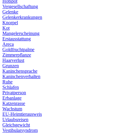
Hotspot
Vergesellschaftung
Gelenke
Gelenkerkrankungen
Knorpel
Kot
Mangelerscheinung
Erstausstattung
Areca
Goldfruchtpalme
Zimmerpflanze
Haarverlust
Grunzen
Kaninchensprache
Kaninchenverhalten
Ruhe
Schlafen
Privatperson
Erbanlage
Katzenrasse
Wachstum
EU-Heimtierausweis
Urlaubsreisen
Gleichgewicht
Vestibularsyndrom