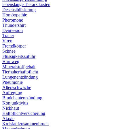
lebenslange Tierarztkosten
Desensibilisierung
Homöopathie
Pheromone
Thundershirt
Depression
Trauer
Viren
Fremdkörper
Schnee
Flüssigkeitszufuhr
Harnweg
Mineralstoffgehalt
Tierhalterhaftpflicht
Lungenentzündung
Pneumonie
Altersschwäche
Aufregung
Bindehautentzündung
Konjunktivitis
Nickhaut
Haftpflichtversicherung
Ataxie
Kreislaufzusammenbruch
Magendrehung