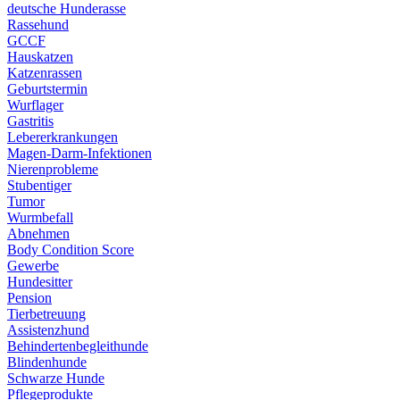
deutsche Hunderasse
Rassehund
GCCF
Hauskatzen
Katzenrassen
Geburtstermin
Wurflager
Gastritis
Lebererkrankungen
Magen-Darm-Infektionen
Nierenprobleme
Stubentiger
Tumor
Wurmbefall
Abnehmen
Body Condition Score
Gewerbe
Hundesitter
Pension
Tierbetreuung
Assistenzhund
Behindertenbegleithunde
Blindenhunde
Schwarze Hunde
Pflegeprodukte