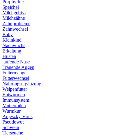
Porphyrine
Speichel
Milchgebiss
Milchzähne
Zahnprobleme
Zahnwechsel
Baby
Kleinkind
Nachwuchs
Erkältung
Husten
laufende Nase
Tränende Augen
Futtermenge
Futterwechsel
Nahrungsergänzung
Welpenfutter
Entwurmen
Immunsystem
Muttermilch
Wurmkur
Aujeszky-Virus
Pseudowut
Schwein
Tierseuche