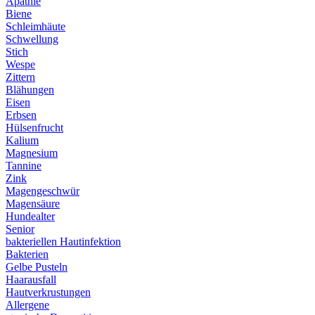
Apathie
Biene
Schleimhäute
Schwellung
Stich
Wespe
Zittern
Blähungen
Eisen
Erbsen
Hülsenfrucht
Kalium
Magnesium
Tannine
Zink
Magengeschwür
Magensäure
Hundealter
Senior
bakteriellen Hautinfektion
Bakterien
Gelbe Pusteln
Haarausfall
Hautverkrustungen
Allergene