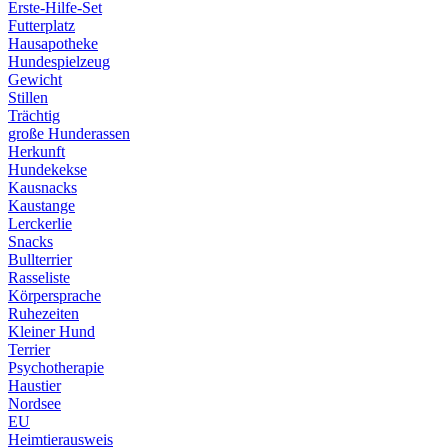
Erste-Hilfe-Set
Futterplatz
Hausapotheke
Hundespielzeug
Gewicht
Stillen
Trächtig
große Hunderassen
Herkunft
Hundekekse
Kausnacks
Kaustange
Lerckerlie
Snacks
Bullterrier
Rasseliste
Körpersprache
Ruhezeiten
Kleiner Hund
Terrier
Psychotherapie
Haustier
Nordsee
EU
Heimtierausweis