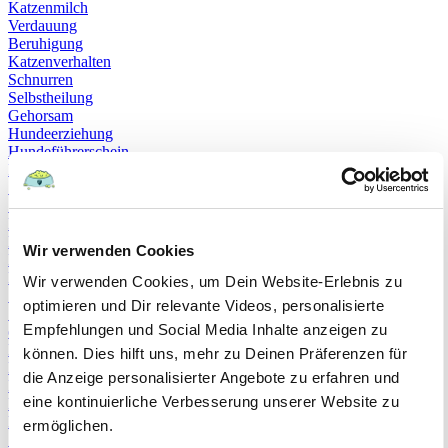
Katzenmilch
Verdauung
Beruhigung
Katzenverhalten
Schnurren
Selbstheilung
Gehorsam
Hundeerziehung
Hundeführerschein
Prüfung
Sachkundenachweis
Sozialverträglichkeit
Bloodhound
Hundesport
Wir verwenden Cookies
Mantrailing
Rettungshund
Wir verwenden Cookies, um Dein Website-Erlebnis zu
Schäferhund
optimieren und Dir relevante Videos, personalisierte
Schweißhund
Empfehlungen und Social Media Inhalte anzeigen zu
exzessives Lecken
Niesen
können. Dies hilft uns, mehr zu Deinen Präferenzen für
Hepatitis
die Anzeige personalisierter Angebote zu erfahren und
Impfen
eine kontinuierliche Verbesserung unserer Website zu
Leptospirose
Parvovirose
ermöglichen.
Staupe