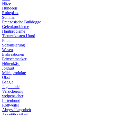
Hitze
Hundeeis
Ruheplatz
Sommer
Französische Bulldogge
Gelenkprobleme
Hautprobleme
Tierarztkosten Hund
Pitbull
Sozialisierung
Wesen
Eiskreationen
Feinschmecker
Hüttenkäse
Joghurt
Milchprodukte
Obst
Beagle
Jagdhunde
Versicherung
welpensicher
Listenhund
Rottweiler
Abgeschlagenheit
Appetitlosigkeit