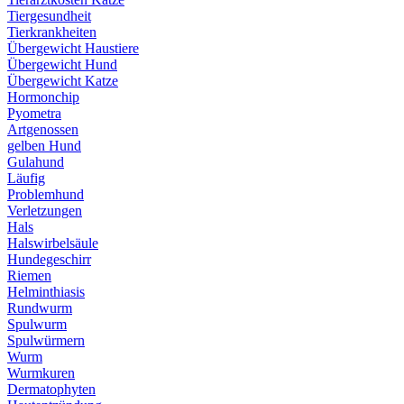
Tiergesundheit
Tierkrankheiten
Übergewicht Haustiere
Übergewicht Hund
Übergewicht Katze
Hormonchip
Pyometra
Artgenossen
gelben Hund
Gulahund
Läufig
Problemhund
Verletzungen
Hals
Halswirbelsäule
Hundegeschirr
Riemen
Helminthiasis
Rundwurm
Spulwurm
Spulwürmern
Wurm
Wurmkuren
Dermatophyten