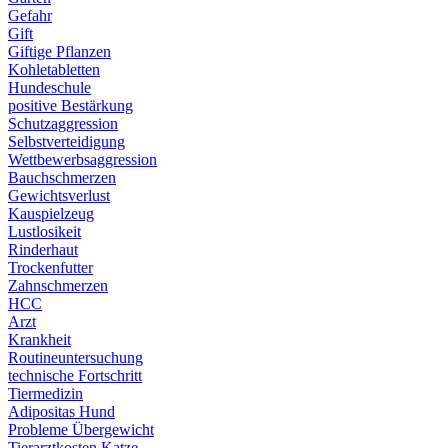
Gefahr
Gift
Giftige Pflanzen
Kohletabletten
Hundeschule
positive Bestärkung
Schutzaggression
Selbstverteidigung
Wettbewerbsaggression
Bauchschmerzen
Gewichtsverlust
Kauspielzeug
Lustlosikeit
Rinderhaut
Trockenfutter
Zahnschmerzen
HCC
Arzt
Krankheit
Routineuntersuchung
technische Fortschritt
Tiermedizin
Adipositas Hund
Probleme Übergewicht
Tierarztkosten Katze