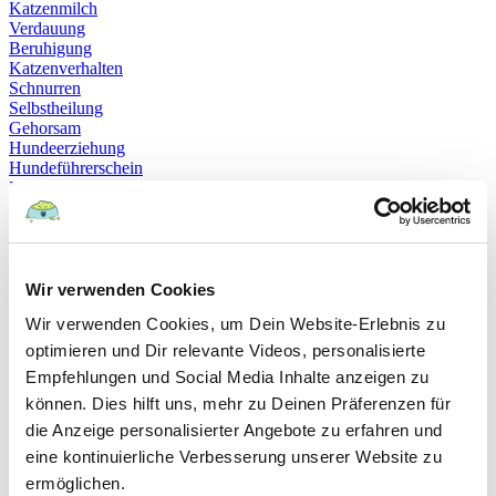
Katzenmilch
Verdauung
Beruhigung
Katzenverhalten
Schnurren
Selbstheilung
Gehorsam
Hundeerziehung
Hundeführerschein
Prüfung
Sachkundenachweis
Sozialverträglichkeit
Bloodhound
Hundesport
Mantrailing
Wir verwenden Cookies
Rettungshund
Wir verwenden Cookies, um Dein Website-Erlebnis zu
Schäferhund
Schweißhund
optimieren und Dir relevante Videos, personalisierte
exzessives Lecken
Empfehlungen und Social Media Inhalte anzeigen zu
Niesen
können. Dies hilft uns, mehr zu Deinen Präferenzen für
Hepatitis
Impfen
die Anzeige personalisierter Angebote zu erfahren und
Leptospirose
eine kontinuierliche Verbesserung unserer Website zu
Parvovirose
ermöglichen.
Staupe