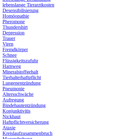
lebenslange Tierarztkosten
Desensibilisierung
Homöopathie
Pheromone
Thundershirt
Depression
Trauer
Viren
Fremdkörper
Schnee
Flüssigkeitszufuhr
Harnweg
Mineralstoffgehalt
Tierhalterhaftpflicht
Lungenentzündung
Pneumonie
Altersschwäche
Aufregung
Bindehautentzündung
Konjunktivitis
Nickhaut
Haftpflichtversicherung
Ataxie
Kreislaufzusammenbruch
Magendrehung