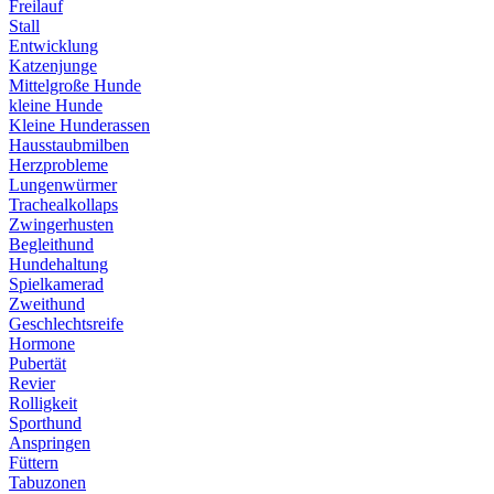
Freilauf
Stall
Entwicklung
Katzenjunge
Mittelgroße Hunde
kleine Hunde
Kleine Hunderassen
Hausstaubmilben
Herzprobleme
Lungenwürmer
Trachealkollaps
Zwingerhusten
Begleithund
Hundehaltung
Spielkamerad
Zweithund
Geschlechtsreife
Hormone
Pubertät
Revier
Rolligkeit
Sporthund
Anspringen
Füttern
Tabuzonen