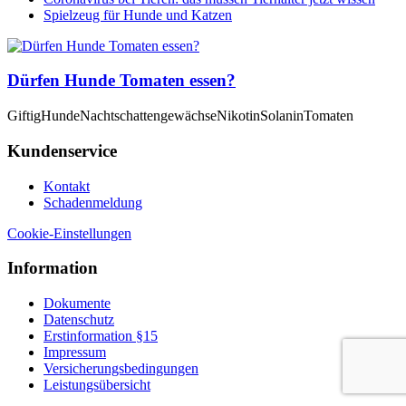
Spielzeug für Hunde und Katzen
Dürfen Hunde Tomaten essen?
Giftig
Hunde
Nachtschattengewächse
Nikotin
Solanin
Tomaten
Kundenservice
Kontakt
Schadenmeldung
Cookie-Einstellungen
Information
Dokumente
Datenschutz
Erstinformation §15
Impressum
Versicherungsbedingungen
Leistungsübersicht