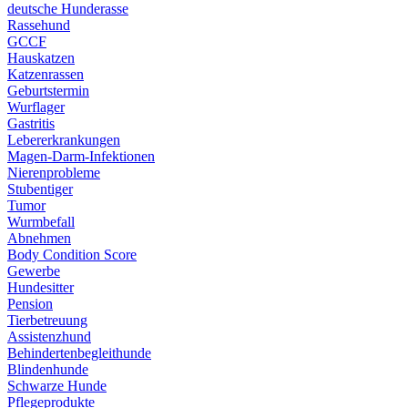
deutsche Hunderasse
Rassehund
GCCF
Hauskatzen
Katzenrassen
Geburtstermin
Wurflager
Gastritis
Lebererkrankungen
Magen-Darm-Infektionen
Nierenprobleme
Stubentiger
Tumor
Wurmbefall
Abnehmen
Body Condition Score
Gewerbe
Hundesitter
Pension
Tierbetreuung
Assistenzhund
Behindertenbegleithunde
Blindenhunde
Schwarze Hunde
Pflegeprodukte