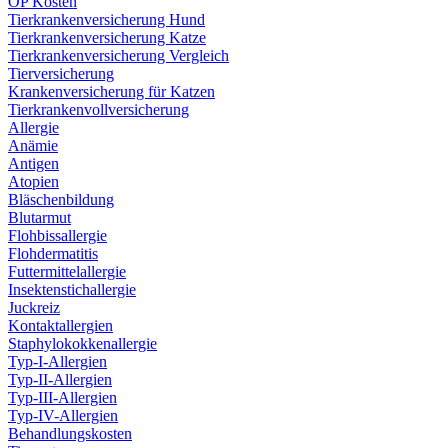
OP Kosten
Tierkrankenversicherung Hund
Tierkrankenversicherung Katze
Tierkrankenversicherung Vergleich
Tierversicherung
Krankenversicherung für Katzen
Tierkrankenvollversicherung
Allergie
Anämie
Antigen
Atopien
Bläschenbildung
Blutarmut
Flohbissallergie
Flohdermatitis
Futtermittelallergie
Insektenstichallergie
Juckreiz
Kontaktallergien
Staphylokokkenallergie
Typ-I-Allergien
Typ-II-Allergien
Typ-III-Allergien
Typ-IV-Allergien
Behandlungskosten