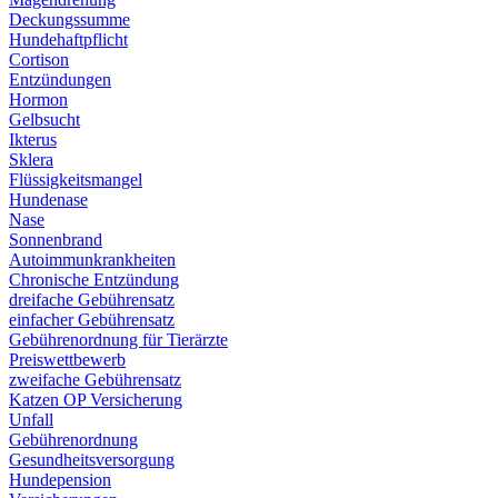
Deckungssumme
Hundehaftpflicht
Cortison
Entzündungen
Hormon
Gelbsucht
Ikterus
Sklera
Flüssigkeitsmangel
Hundenase
Nase
Sonnenbrand
Autoimmunkrankheiten
Chronische Entzündung
dreifache Gebührensatz
einfacher Gebührensatz
Gebührenordnung für Tierärzte
Preiswettbewerb
zweifache Gebührensatz
Katzen OP Versicherung
Unfall
Gebührenordnung
Gesundheitsversorgung
Hundepension