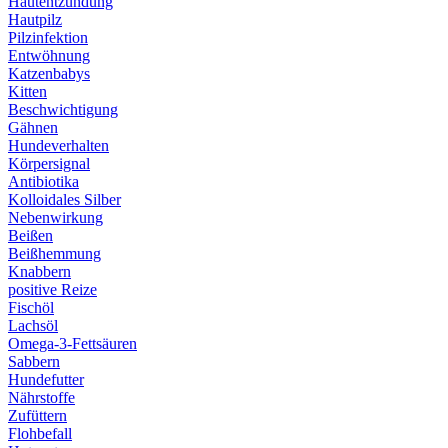
Hautentzündung
Hautpilz
Pilzinfektion
Entwöhnung
Katzenbabys
Kitten
Beschwichtigung
Gähnen
Hundeverhalten
Körpersignal
Antibiotika
Kolloidales Silber
Nebenwirkung
Beißen
Beißhemmung
Knabbern
positive Reize
Fischöl
Lachsöl
Omega-3-Fettsäuren
Sabbern
Hundefutter
Nährstoffe
Zufüttern
Flohbefall