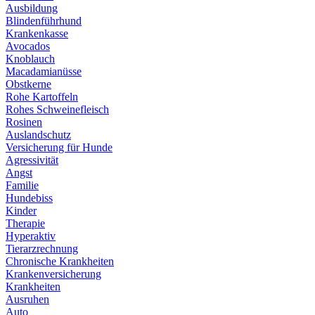
Ausbildung
Blindenführhund
Krankenkasse
Avocados
Knoblauch
Macadamianüsse
Obstkerne
Rohe Kartoffeln
Rohes Schweinefleisch
Rosinen
Auslandschutz
Versicherung für Hunde
Agressivität
Angst
Familie
Hundebiss
Kinder
Therapie
Hyperaktiv
Tierarzrechnung
Chronische Krankheiten
Krankenversicherung
Krankheiten
Ausruhen
Auto