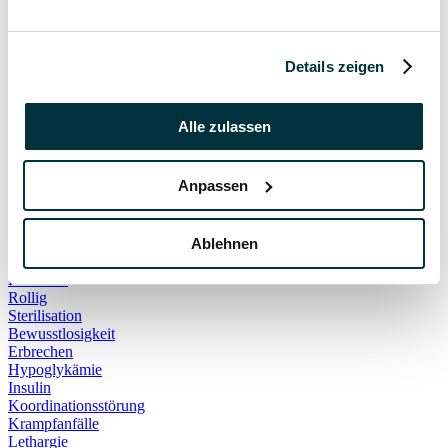
Hauskatze
Kater
Katzenspielzeug
Kälte
Details zeigen
Leckerlies
Leinenführigkeit
Leinenpflicht
Alle zulassen
Schmerzen
Hundebett
Schlaf
Anpassen
Schlafplatz
Corona
Infektionskrankheiten
Anschaffung
Ablehnen
Geschirr
Halsband
Rollig
Sterilisation
Bewusstlosigkeit
Erbrechen
Hypoglykämie
Insulin
Koordinationsstörung
Krampfanfälle
Lethargie