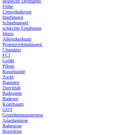
atopische Dermatitis
Flöhe
Umweltallergie
Impfungen
Schlafmangel
schlechte Ernährung
Stress
Allergikerhund
Proteinverbindungen
Charakter
FCI
Größe
Pflege
Rassehunde
Zucht
Bananen
Durchfall
Badegäste
Badesee
Kratzbaum
GOT
Grundimmunisierung
Anaplasmose
Babesiose
Borreliose