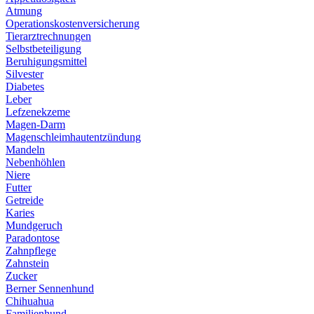
Atmung
Operationskostenversicherung
Tierarztrechnungen
Selbstbeteiligung
Beruhigungsmittel
Silvester
Diabetes
Leber
Lefzenekzeme
Magen-Darm
Magenschleimhautentzündung
Mandeln
Nebenhöhlen
Niere
Futter
Getreide
Karies
Mundgeruch
Paradontose
Zahnpflege
Zahnstein
Zucker
Berner Sennenhund
Chihuahua
Familienhund