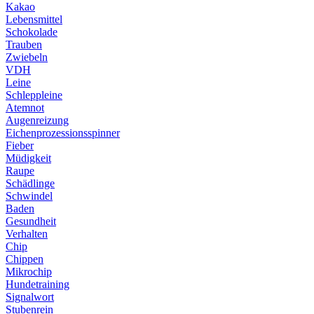
Kakao
Lebensmittel
Schokolade
Trauben
Zwiebeln
VDH
Leine
Schleppleine
Atemnot
Augenreizung
Eichenprozessionsspinner
Fieber
Müdigkeit
Raupe
Schädlinge
Schwindel
Baden
Gesundheit
Verhalten
Chip
Chippen
Mikrochip
Hundetraining
Signalwort
Stubenrein