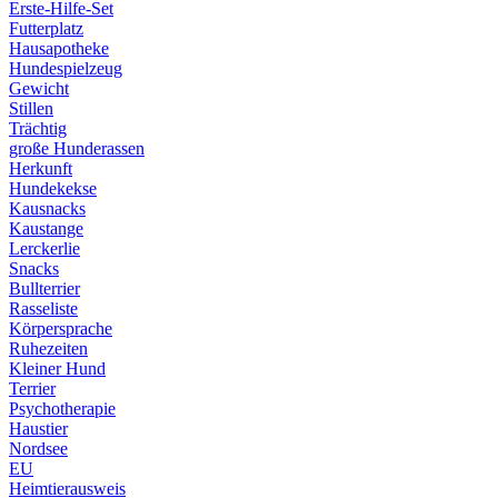
Erste-Hilfe-Set
Futterplatz
Hausapotheke
Hundespielzeug
Gewicht
Stillen
Trächtig
große Hunderassen
Herkunft
Hundekekse
Kausnacks
Kaustange
Lerckerlie
Snacks
Bullterrier
Rasseliste
Körpersprache
Ruhezeiten
Kleiner Hund
Terrier
Psychotherapie
Haustier
Nordsee
EU
Heimtierausweis