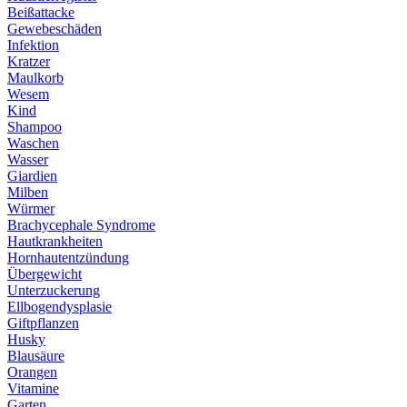
Beißattacke
Gewebeschäden
Infektion
Kratzer
Maulkorb
Wesem
Kind
Shampoo
Waschen
Wasser
Giardien
Milben
Würmer
Brachycephale Syndrome
Hautkrankheiten
Hornhautentzündung
Übergewicht
Unterzuckerung
Ellbogendysplasie
Giftpflanzen
Husky
Blausäure
Orangen
Vitamine
Garten