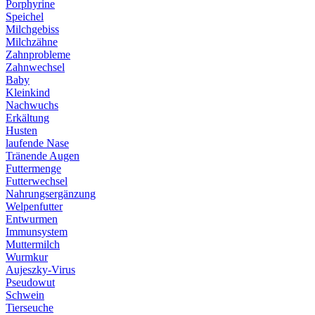
Porphyrine
Speichel
Milchgebiss
Milchzähne
Zahnprobleme
Zahnwechsel
Baby
Kleinkind
Nachwuchs
Erkältung
Husten
laufende Nase
Tränende Augen
Futtermenge
Futterwechsel
Nahrungsergänzung
Welpenfutter
Entwurmen
Immunsystem
Muttermilch
Wurmkur
Aujeszky-Virus
Pseudowut
Schwein
Tierseuche