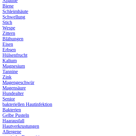
Apathie
Biene
Schleimhäute
Schwellung
Stich
Wespe
Zittern
Blähungen
Eisen
Erbsen
Hülsenfrucht
Kalium
Magnesium
Tannine
Zink
Magengeschwür
Magensäure
Hundealter
Senior
bakteriellen Hautinfektion
Bakterien
Gelbe Pusteln
Haarausfall
Hautverkrustungen
Allergene