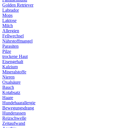
Golden Retriever
Labrador
Mops
Laktose
Milch
Allergien
Fellwechsel
Nährstoffmangel
Parasiten
Pilze
trockene Haut
Eisengehalt
Kalzium
Mineralstoffe
Nieren
Oxalsäure
Bauch
Kotabsatz
Haare
Hundehaarallergie
Bewegungsdrang
Hunderassen
Reizschwelle
Zeitaufwand