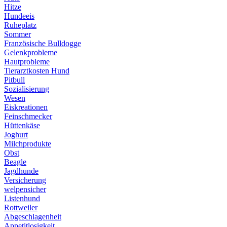
Hitze
Hundeeis
Ruheplatz
Sommer
Französische Bulldogge
Gelenkprobleme
Hautprobleme
Tierarztkosten Hund
Pitbull
Sozialisierung
Wesen
Eiskreationen
Feinschmecker
Hüttenkäse
Joghurt
Milchprodukte
Obst
Beagle
Jagdhunde
Versicherung
welpensicher
Listenhund
Rottweiler
Abgeschlagenheit
Appetitlosigkeit