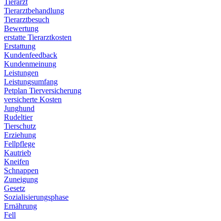
Tierarzt
Tierarztbehandlung
Tierarztbesuch
Bewertung
erstatte Tierarztkosten
Erstattung
Kundenfeedback
Kundenmeinung
Leistungen
Leistungsumfang
Petplan Tierversicherung
versicherte Kosten
Junghund
Rudeltier
Tierschutz
Erziehung
Fellpflege
Kautrieb
Kneifen
Schnappen
Zuneigung
Gesetz
Sozialisierungsphase
Ernährung
Fell