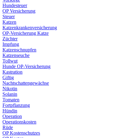
Hundesteuer
OP Versicherung
Steuer
Katzen
Katzenkrankenversicherung
OP-Versicherung Katze
Züchter
Impfung
Katzenschnupfen
Katzenseuche
Tollwut
Hunde OP-Versicherung
Kastration
Giftig
Nachtschattengewächse
Nikotin
Solanin
Tomaten
Fortpflanzung
Hündin
Operation
Operationskosten
Rüde
OP Kostenschutzes