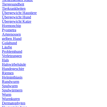
Tiergesundheit
Tierkrankheiten
Übergewicht Haustiere
Übergewicht Hund
Übergewicht Katze
Hormonchip
Pyometra
Artgenossen
gelben Hund
Gulahund
Läufig
Problemhund
Verletzungen
Hals
Halswirbelsäule
Hundegeschirr
Riemen
Helminthiasis
Rundwurm
Spulwurm
Spulwürmern
Wurm
Wurmkuren
Dermatophyten