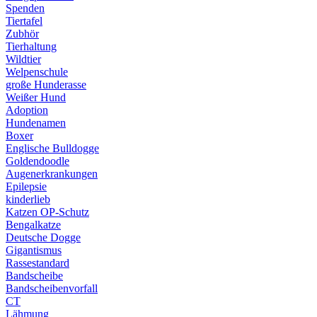
Spenden
Tiertafel
Zubhör
Tierhaltung
Wildtier
Welpenschule
große Hunderasse
Weißer Hund
Adoption
Hundenamen
Boxer
Englische Bulldogge
Goldendoodle
Augenerkrankungen
Epilepsie
kinderlieb
Katzen OP-Schutz
Bengalkatze
Deutsche Dogge
Gigantismus
Rassestandard
Bandscheibe
Bandscheibenvorfall
CT
Lähmung