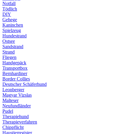
Notfall
Tödlich
DIY
Gehege
Kaninchen
Spielzeug
Hundestrand
Ostsee
Sandstrand
Strand
Fliegen
Handgepäck
Transportbox
Bernhardiner
Border Collies
Deutscher Schäferhund
Leonberger
Magyar Vizslas
Malteser
Neufundländer
Pudel
Therapiehund
Therapieverfahren
Chippflicht
Haustierregister