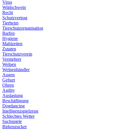
Virus
Wildschwein
Recht
Schutzvertrag
Tierheim
Tierschutzorganisation
Barfen
Hygiene
Mahlzeiten
Zutaten
Tierschutzverein
Vermehrer
Welpen
Welpenhändler
Augen
Geburt
Ohren
Agility
Auslastung
Beschäftigung
Dogdancing
Intelligenzspielzeug
Schlechtes Wetter
Suchspiele
Birkenzucker