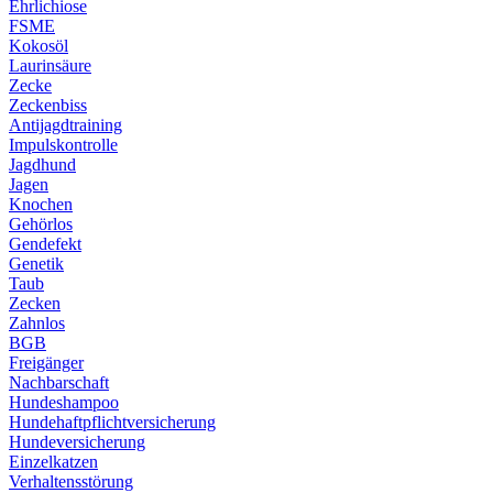
Ehrlichiose
FSME
Kokosöl
Laurinsäure
Zecke
Zeckenbiss
Antijagdtraining
Impulskontrolle
Jagdhund
Jagen
Knochen
Gehörlos
Gendefekt
Genetik
Taub
Zecken
Zahnlos
BGB
Freigänger
Nachbarschaft
Hundeshampoo
Hundehaftpflichtversicherung
Hundeversicherung
Einzelkatzen
Verhaltensstörung