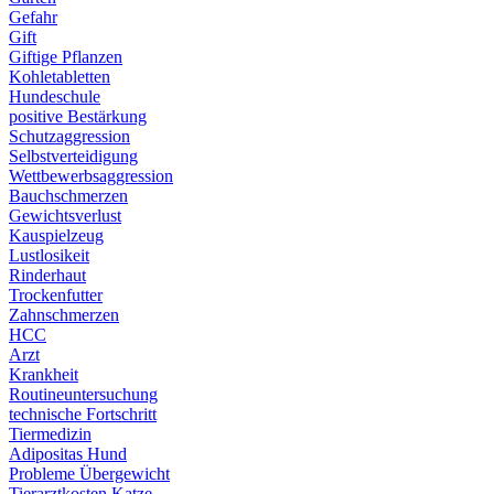
Gefahr
Gift
Giftige Pflanzen
Kohletabletten
Hundeschule
positive Bestärkung
Schutzaggression
Selbstverteidigung
Wettbewerbsaggression
Bauchschmerzen
Gewichtsverlust
Kauspielzeug
Lustlosikeit
Rinderhaut
Trockenfutter
Zahnschmerzen
HCC
Arzt
Krankheit
Routineuntersuchung
technische Fortschritt
Tiermedizin
Adipositas Hund
Probleme Übergewicht
Tierarztkosten Katze