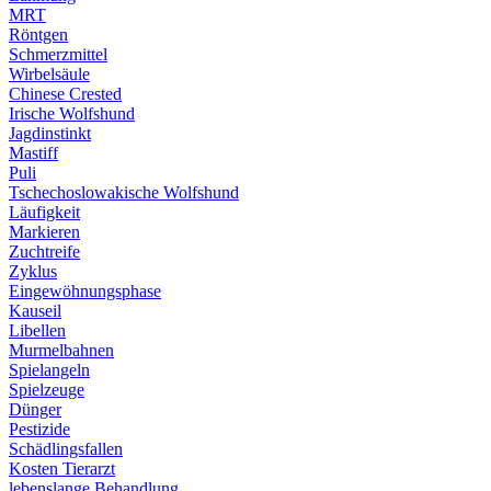
MRT
Röntgen
Schmerzmittel
Wirbelsäule
Chinese Crested
Irische Wolfshund
Jagdinstinkt
Mastiff
Puli
Tschechoslowakische Wolfshund
Läufigkeit
Markieren
Zuchtreife
Zyklus
Eingewöhnungsphase
Kauseil
Libellen
Murmelbahnen
Spielangeln
Spielzeuge
Dünger
Pestizide
Schädlingsfallen
Kosten Tierarzt
lebenslange Behandlung