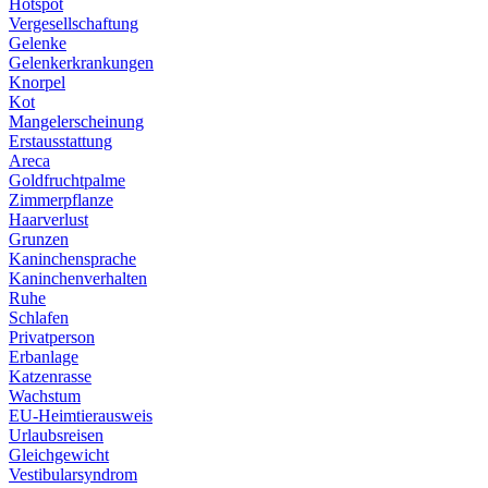
Hotspot
Vergesellschaftung
Gelenke
Gelenkerkrankungen
Knorpel
Kot
Mangelerscheinung
Erstausstattung
Areca
Goldfruchtpalme
Zimmerpflanze
Haarverlust
Grunzen
Kaninchensprache
Kaninchenverhalten
Ruhe
Schlafen
Privatperson
Erbanlage
Katzenrasse
Wachstum
EU-Heimtierausweis
Urlaubsreisen
Gleichgewicht
Vestibularsyndrom