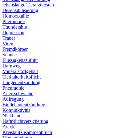
lebenslange Tierarztkosten
Desensibilisierung
Homöopathie
Pheromone
Thundershirt
Depression
Trauer
Viren
Fremdkörper
Schnee
Flüssigkeitszufuhr
Harnweg
Mineralstoffgehalt
Tierhalterhaftpflicht
Lungenentzündung
Pneumonie
Altersschwäche
Aufregung
Bindehautentzündung
Konjunktivitis
Nickhaut
Haftpflichtversicherung
Ataxie
Kreislaufzusammenbruch
Magendrehung