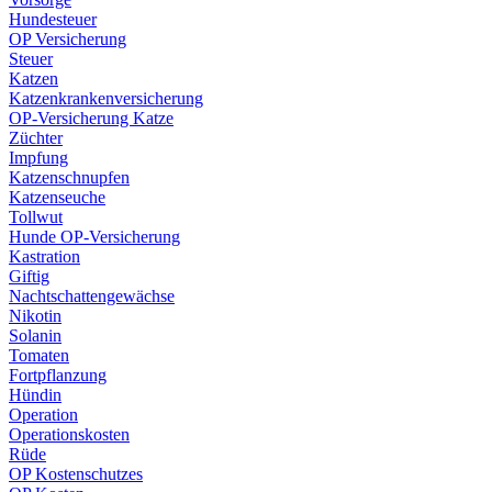
Hundesteuer
OP Versicherung
Steuer
Katzen
Katzenkrankenversicherung
OP-Versicherung Katze
Züchter
Impfung
Katzenschnupfen
Katzenseuche
Tollwut
Hunde OP-Versicherung
Kastration
Giftig
Nachtschattengewächse
Nikotin
Solanin
Tomaten
Fortpflanzung
Hündin
Operation
Operationskosten
Rüde
OP Kostenschutzes