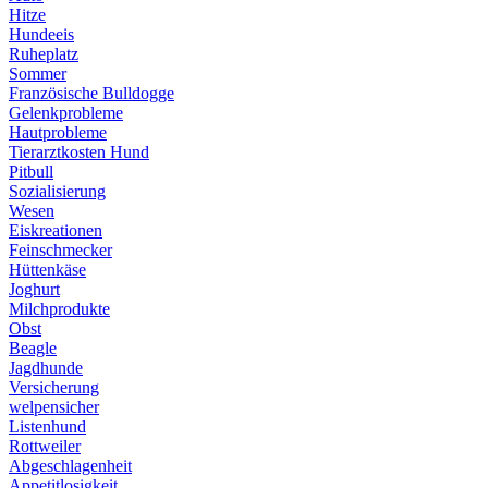
Hitze
Hundeeis
Ruheplatz
Sommer
Französische Bulldogge
Gelenkprobleme
Hautprobleme
Tierarztkosten Hund
Pitbull
Sozialisierung
Wesen
Eiskreationen
Feinschmecker
Hüttenkäse
Joghurt
Milchprodukte
Obst
Beagle
Jagdhunde
Versicherung
welpensicher
Listenhund
Rottweiler
Abgeschlagenheit
Appetitlosigkeit