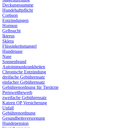
Deckungssumme
Hundehaftpflicht
Cortison
Entzündungen
Hormon
Gelbsucht
Ikterus
Sklera
Flüssigkeitsmangel
Hundenase
Nase
Sonnenbrand
Autoimmunkrankheiten
Chronische Entzündung
dreifache Gebührensatz
einfacher Gebührensatz
Gebührenordnung für Tierärzte
Preiswettbewerb
zweifache Gebührensatz
Katzen OP Versicherung
Unfall
Gebührenordnung
Gesundheitsversorgung
Hundepension