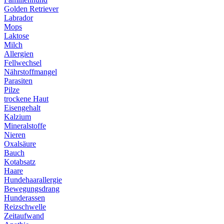
Golden Retriever
Labrador
Mops
Laktose
Milch
Allergien
Fellwechsel
Nährstoffmangel
Parasiten
Pilze
trockene Haut
Eisengehalt
Kalzium
Mineralstoffe
Nieren
Oxalsäure
Bauch
Kotabsatz
Haare
Hundehaarallergie
Bewegungsdrang
Hunderassen
Reizschwelle
Zeitaufwand