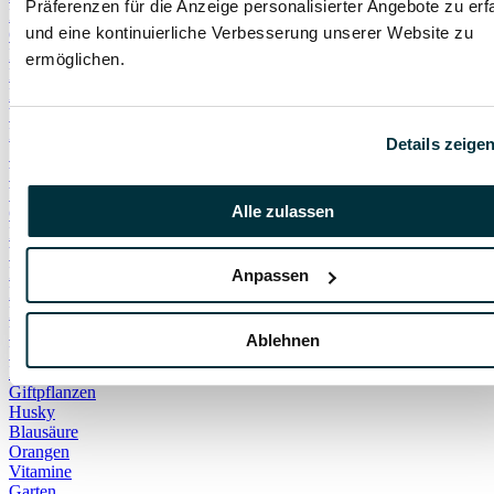
Präferenzen für die Anzeige personalisierter Angebote zu erf
Beißattacke
und eine kontinuierliche Verbesserung unserer Website zu
Gewebeschäden
Infektion
ermöglichen.
Kratzer
Maulkorb
Wesem
Kind
Details zeige
Shampoo
Waschen
Wasser
Alle zulassen
Giardien
Milben
Würmer
Brachycephale Syndrome
Anpassen
Hautkrankheiten
Hornhautentzündung
Übergewicht
Ablehnen
Unterzuckerung
Ellbogendysplasie
Giftpflanzen
Husky
Blausäure
Orangen
Vitamine
Garten