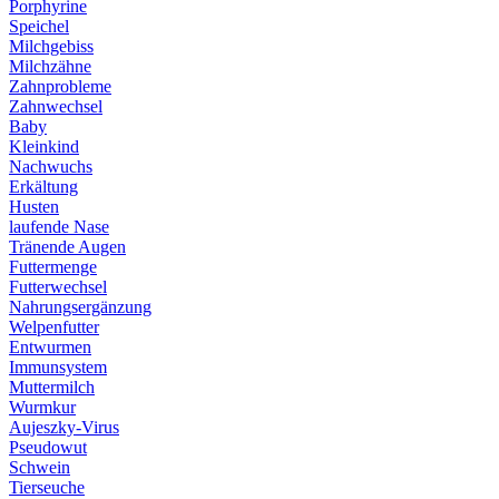
Porphyrine
Speichel
Milchgebiss
Milchzähne
Zahnprobleme
Zahnwechsel
Baby
Kleinkind
Nachwuchs
Erkältung
Husten
laufende Nase
Tränende Augen
Futtermenge
Futterwechsel
Nahrungsergänzung
Welpenfutter
Entwurmen
Immunsystem
Muttermilch
Wurmkur
Aujeszky-Virus
Pseudowut
Schwein
Tierseuche