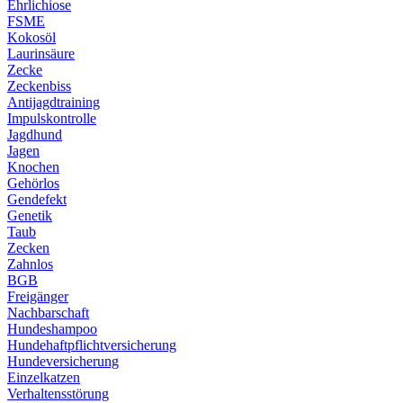
Ehrlichiose
FSME
Kokosöl
Laurinsäure
Zecke
Zeckenbiss
Antijagdtraining
Impulskontrolle
Jagdhund
Jagen
Knochen
Gehörlos
Gendefekt
Genetik
Taub
Zecken
Zahnlos
BGB
Freigänger
Nachbarschaft
Hundeshampoo
Hundehaftpflichtversicherung
Hundeversicherung
Einzelkatzen
Verhaltensstörung