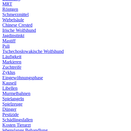
MRT
Röntgen
Schmerzmittel
Wirbelsäule
Chinese Crested
Irische Wolfshund
Jagdinstinkt
Mastiff
Puli
Tschechoslowakische Wolfshund
Läufigkeit
Markieren
Zuchtreife
Zyklus
Eingewöhnungsphase
Kauseil
Libellen
Murmelbahnen
Spielangeln
Spielzeuge
Dünger
Pestizide
Schädlingsfallen
Kosten Tierarzt
lebenslange Behandlung