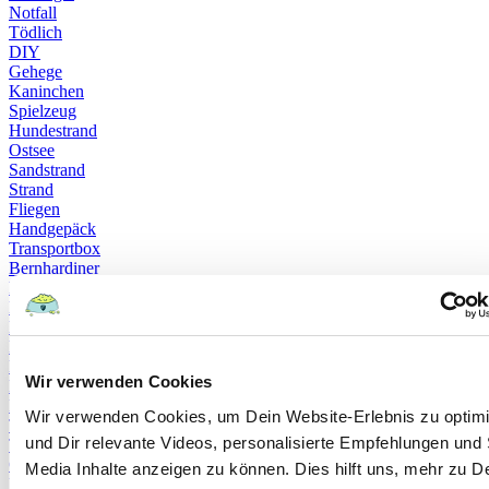
Notfall
Tödlich
DIY
Gehege
Kaninchen
Spielzeug
Hundestrand
Ostsee
Sandstrand
Strand
Fliegen
Handgepäck
Transportbox
Bernhardiner
Border Collies
Deutscher Schäferhund
Leonberger
Magyar Vizslas
Malteser
Wir verwenden Cookies
Neufundländer
Pudel
Wir verwenden Cookies, um Dein Website-Erlebnis zu optim
Therapiehund
und Dir relevante Videos, personalisierte Empfehlungen und 
Therapieverfahren
Chippflicht
Media Inhalte anzeigen zu können. Dies hilft uns, mehr zu D
Haustierregister