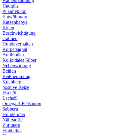
Hautentzündung
Hautpilz
Pilzinfektion
Entwöhnung
Katzenbabys
Kitten
Beschwichtigung
Gähnen
Hundeverhalten
Körpersignal
Antibiotika
Kolloidales Silber
Nebenwirkung
Beißen
Beißhemmung
Knabbern
positive Reize
Fischöl
Lachsöl
Omega-3-Fettsäuren
Sabbern
Hundefutter
Nährstoffe
Zufüttern
Flohbefall