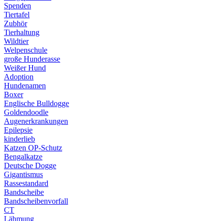
Spenden
Tiertafel
Zubhör
Tierhaltung
Wildtier
Welpenschule
große Hunderasse
Weißer Hund
Adoption
Hundenamen
Boxer
Englische Bulldogge
Goldendoodle
Augenerkrankungen
Epilepsie
kinderlieb
Katzen OP-Schutz
Bengalkatze
Deutsche Dogge
Gigantismus
Rassestandard
Bandscheibe
Bandscheibenvorfall
CT
Lähmung