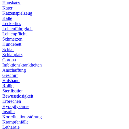
Hauskatze
Kater
Katzenspielzeug
Kälte
Leckerlies
Leinenführigkeit
Leinenpflicht
Schmerzen
Hundebett
Schlaf
Schlafplatz
Corona
Infektionskrankheiten
Anschaffung
Geschirr
Halsband
Rollig
Sterilisation
Bewusstlosigkeit
Erbrechen
Hypoglykämie
Insulin
Koordinationsstörung
Krampfanfälle
Lethargie