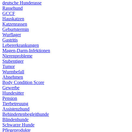
deutsche Hunderasse
Rassehund
GCCF
Hauskatzen
Katzenrassen
Geburtstermin
Wurflager
Gastritis
Lebererkrankungen
Magen-Darm-Infektionen
Nierenprobleme
Stubentiger
Tumor
Wurmbefall
Abnehmen
Body Condition Score
Gewerbe
Hundesitter
Pension
Tierbetreuung
Assistenzhund
Behindertenbegleithunde
Blindenhunde
Schwarze Hunde
Pflegeprodukte