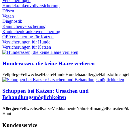
Versicherungen
Hundekrankenvollversicherung
Dösen
Vegan
Diagnostik
Kaninchenversicherung
Kaninchenkrankenversicherung
OP Versicherung für Katzen
Versicherungen für Hunde
Versicherungen für Katzen
Hunderassen, die keine Haare verlieren
Fellpflege
Fellwechsel
Haare
Hunde
Hundehaarallergie
Nährstoffmange
Schuppen bei Katzen: Ursachen und
Behandlungsmöglichkeiten
Allergien
Fellwechsel
Katze
Medikamente
Nährstoffmangel
Parasiten
Pil
Haut
Kundenservice