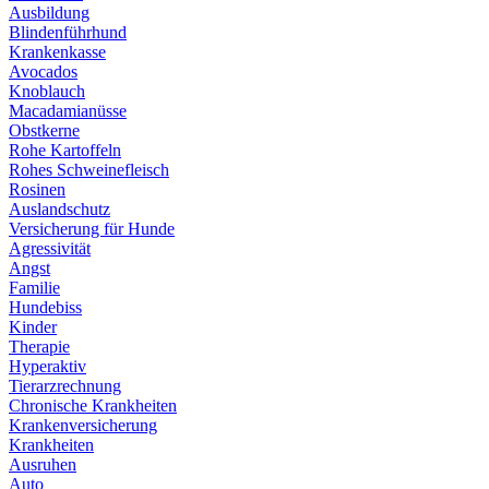
Ausbildung
Blindenführhund
Krankenkasse
Avocados
Knoblauch
Macadamianüsse
Obstkerne
Rohe Kartoffeln
Rohes Schweinefleisch
Rosinen
Auslandschutz
Versicherung für Hunde
Agressivität
Angst
Familie
Hundebiss
Kinder
Therapie
Hyperaktiv
Tierarzrechnung
Chronische Krankheiten
Krankenversicherung
Krankheiten
Ausruhen
Auto