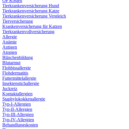
OP Kosten
Tierkrankenversicherung Hund
Tierkrankenversicherung Katze
Tierkrankenversicherung Vergleich
Tierversicherung
Krankenversicherung für Katzen
Tierkrankenvollversicherung
Allergie
Anämie
Antigen
Atopien
Bläschenbildung
Blutarmut
Flohbissallergie
Flohdermatitis
Futtermittelallergie
Insektenstichallergie
Juckreiz
Kontaktallergien
Staphylokokkenallergie
Typ-I-Allergien
Typ-II-Allergien
Typ-III-Allergien
Typ-IV-Allergien
Behandlungskosten