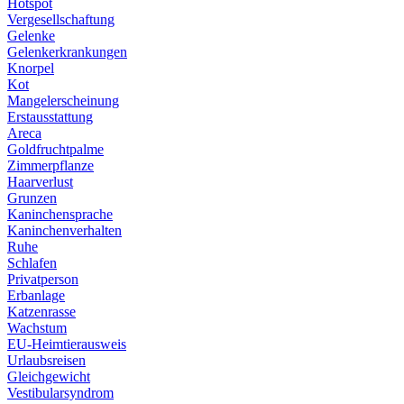
Hotspot
Vergesellschaftung
Gelenke
Gelenkerkrankungen
Knorpel
Kot
Mangelerscheinung
Erstausstattung
Areca
Goldfruchtpalme
Zimmerpflanze
Haarverlust
Grunzen
Kaninchensprache
Kaninchenverhalten
Ruhe
Schlafen
Privatperson
Erbanlage
Katzenrasse
Wachstum
EU-Heimtierausweis
Urlaubsreisen
Gleichgewicht
Vestibularsyndrom