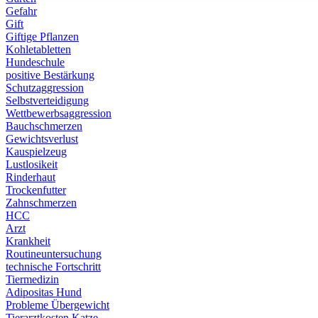
Gefahr
Gift
Giftige Pflanzen
Kohletabletten
Hundeschule
positive Bestärkung
Schutzaggression
Selbstverteidigung
Wettbewerbsaggression
Bauchschmerzen
Gewichtsverlust
Kauspielzeug
Lustlosikeit
Rinderhaut
Trockenfutter
Zahnschmerzen
HCC
Arzt
Krankheit
Routineuntersuchung
technische Fortschritt
Tiermedizin
Adipositas Hund
Probleme Übergewicht
Tierarztkosten Katze