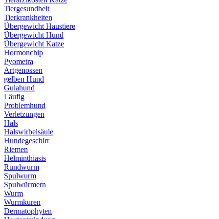
Tiergesundheit
Tierkrankheiten
Übergewicht Haustiere
Übergewicht Hund
Übergewicht Katze
Hormonchip
Pyometra
Artgenossen
gelben Hund
Gulahund
Läufig
Problemhund
Verletzungen
Hals
Halswirbelsäule
Hundegeschirr
Riemen
Helminthiasis
Rundwurm
Spulwurm
Spulwürmern
Wurm
Wurmkuren
Dermatophyten