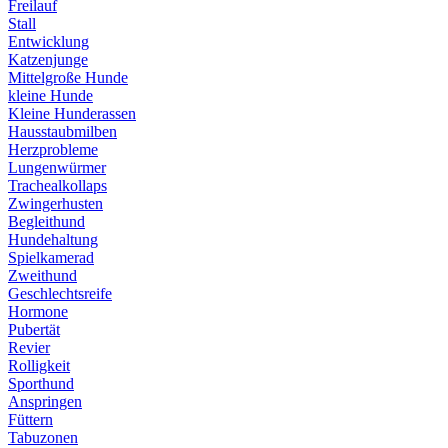
Freilauf
Stall
Entwicklung
Katzenjunge
Mittelgroße Hunde
kleine Hunde
Kleine Hunderassen
Hausstaubmilben
Herzprobleme
Lungenwürmer
Trachealkollaps
Zwingerhusten
Begleithund
Hundehaltung
Spielkamerad
Zweithund
Geschlechtsreife
Hormone
Pubertät
Revier
Rolligkeit
Sporthund
Anspringen
Füttern
Tabuzonen