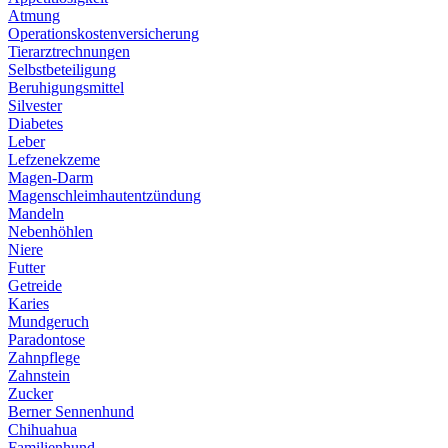
Atmung
Operationskostenversicherung
Tierarztrechnungen
Selbstbeteiligung
Beruhigungsmittel
Silvester
Diabetes
Leber
Lefzenekzeme
Magen-Darm
Magenschleimhautentzündung
Mandeln
Nebenhöhlen
Niere
Futter
Getreide
Karies
Mundgeruch
Paradontose
Zahnpflege
Zahnstein
Zucker
Berner Sennenhund
Chihuahua
Familienhund