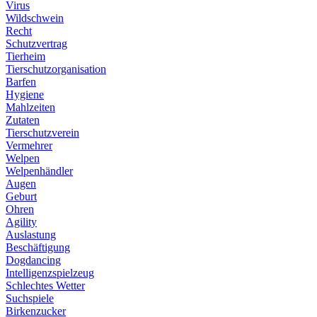
Virus
Wildschwein
Recht
Schutzvertrag
Tierheim
Tierschutzorganisation
Barfen
Hygiene
Mahlzeiten
Zutaten
Tierschutzverein
Vermehrer
Welpen
Welpenhändler
Augen
Geburt
Ohren
Agility
Auslastung
Beschäftigung
Dogdancing
Intelligenzspielzeug
Schlechtes Wetter
Suchspiele
Birkenzucker