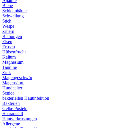
Apathie
Biene
Schleimhäute
Schwellung
Stich
Wespe
Zittern
Blähungen
Eisen
Erbsen
Hülsenfrucht
Kalium
Magnesium
Tannine
Zink
Magengeschwür
Magensäure
Hundealter
Senior
bakteriellen Hautinfektion
Bakterien
Gelbe Pusteln
Haarausfall
Hautverkrustungen
Allergene