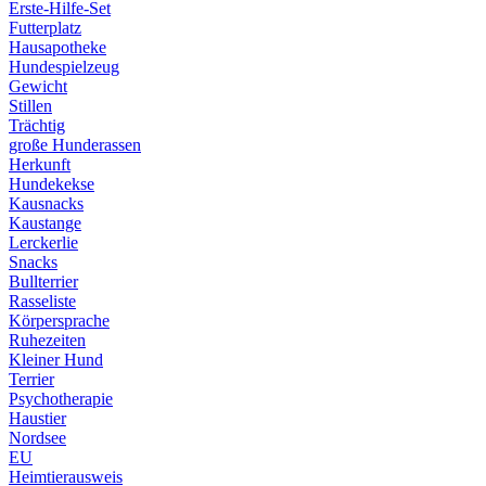
Erste-Hilfe-Set
Futterplatz
Hausapotheke
Hundespielzeug
Gewicht
Stillen
Trächtig
große Hunderassen
Herkunft
Hundekekse
Kausnacks
Kaustange
Lerckerlie
Snacks
Bullterrier
Rasseliste
Körpersprache
Ruhezeiten
Kleiner Hund
Terrier
Psychotherapie
Haustier
Nordsee
EU
Heimtierausweis