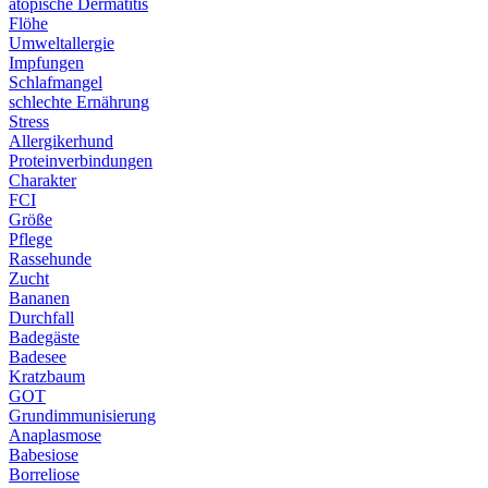
atopische Dermatitis
Flöhe
Umweltallergie
Impfungen
Schlafmangel
schlechte Ernährung
Stress
Allergikerhund
Proteinverbindungen
Charakter
FCI
Größe
Pflege
Rassehunde
Zucht
Bananen
Durchfall
Badegäste
Badesee
Kratzbaum
GOT
Grundimmunisierung
Anaplasmose
Babesiose
Borreliose