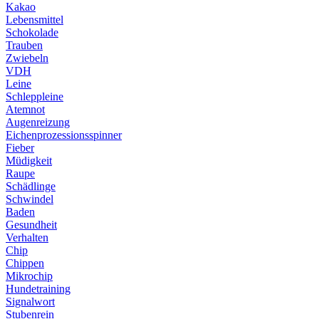
Kakao
Lebensmittel
Schokolade
Trauben
Zwiebeln
VDH
Leine
Schleppleine
Atemnot
Augenreizung
Eichenprozessionsspinner
Fieber
Müdigkeit
Raupe
Schädlinge
Schwindel
Baden
Gesundheit
Verhalten
Chip
Chippen
Mikrochip
Hundetraining
Signalwort
Stubenrein