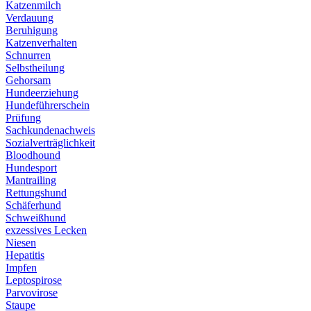
Katzenmilch
Verdauung
Beruhigung
Katzenverhalten
Schnurren
Selbstheilung
Gehorsam
Hundeerziehung
Hundeführerschein
Prüfung
Sachkundenachweis
Sozialverträglichkeit
Bloodhound
Hundesport
Mantrailing
Rettungshund
Schäferhund
Schweißhund
exzessives Lecken
Niesen
Hepatitis
Impfen
Leptospirose
Parvovirose
Staupe