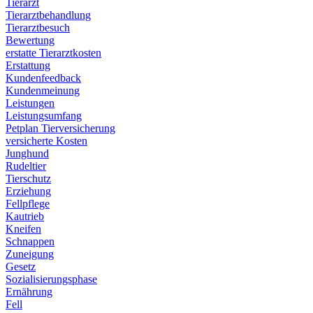
Tierarzt
Tierarztbehandlung
Tierarztbesuch
Bewertung
erstatte Tierarztkosten
Erstattung
Kundenfeedback
Kundenmeinung
Leistungen
Leistungsumfang
Petplan Tierversicherung
versicherte Kosten
Junghund
Rudeltier
Tierschutz
Erziehung
Fellpflege
Kautrieb
Kneifen
Schnappen
Zuneigung
Gesetz
Sozialisierungsphase
Ernährung
Fell