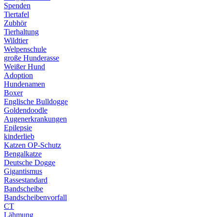
Spenden
Tiertafel
Zubhör
Tierhaltung
Wildtier
Welpenschule
große Hunderasse
Weißer Hund
Adoption
Hundenamen
Boxer
Englische Bulldogge
Goldendoodle
Augenerkrankungen
Epilepsie
kinderlieb
Katzen OP-Schutz
Bengalkatze
Deutsche Dogge
Gigantismus
Rassestandard
Bandscheibe
Bandscheibenvorfall
CT
Lähmung