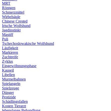
MRT
Röntgen
Schmerzmittel
Wirbelsäule
Chinese Crested
Irische Wolfshund
Jagdinstinkt
Mastiff
Puli
Tschechoslowakische Wolfshund
Läufigkeit
Markieren
Zuchtreife
Zyklus
Eingewöhnungsphase
Kauseil
Libellen
Murmelbahnen
Spielangeln
Spielzeuge
Dünger
Pestizide
Schädlingsfallen
Kosten Tierarzt
lebenslange Behandlung