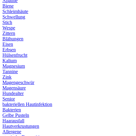
Apathie
Biene
Schleimhäute
Schwellung
Stich
Wespe
Zittern
Blähungen
Eisen
Erbsen
Hülsenfrucht
Kalium
Magnesium
Tannine
Zink
Magengeschwür
Magensäure
Hundealter
Senior
bakteriellen Hautinfektion
Bakterien
Gelbe Pusteln
Haarausfall
Hautverkrustungen
Allergene