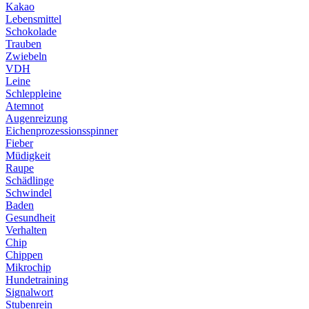
Kakao
Lebensmittel
Schokolade
Trauben
Zwiebeln
VDH
Leine
Schleppleine
Atemnot
Augenreizung
Eichenprozessionsspinner
Fieber
Müdigkeit
Raupe
Schädlinge
Schwindel
Baden
Gesundheit
Verhalten
Chip
Chippen
Mikrochip
Hundetraining
Signalwort
Stubenrein