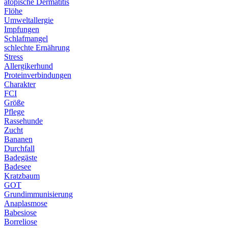
atopische Dermatitis
Flöhe
Umweltallergie
Impfungen
Schlafmangel
schlechte Ernährung
Stress
Allergikerhund
Proteinverbindungen
Charakter
FCI
Größe
Pflege
Rassehunde
Zucht
Bananen
Durchfall
Badegäste
Badesee
Kratzbaum
GOT
Grundimmunisierung
Anaplasmose
Babesiose
Borreliose