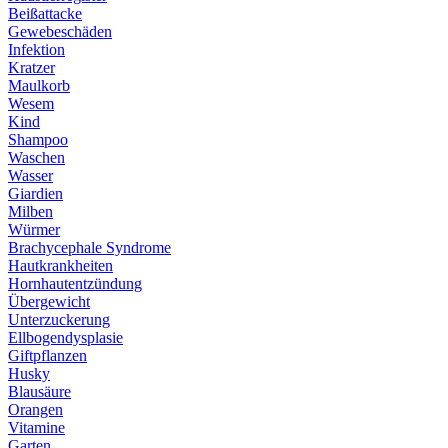
Beißattacke
Gewebeschäden
Infektion
Kratzer
Maulkorb
Wesem
Kind
Shampoo
Waschen
Wasser
Giardien
Milben
Würmer
Brachycephale Syndrome
Hautkrankheiten
Hornhautentzündung
Übergewicht
Unterzuckerung
Ellbogendysplasie
Giftpflanzen
Husky
Blausäure
Orangen
Vitamine
Garten