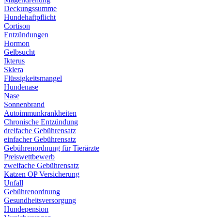
Deckungssumme
Hundehaftpflicht
Cortison
Entzündungen
Hormon
Gelbsucht
Ikterus
Sklera
Flüssigkeitsmangel
Hundenase
Nase
Sonnenbrand
Autoimmunkrankheiten
Chronische Entzündung
dreifache Gebührensatz
einfacher Gebührensatz
Gebührenordnung für Tierärzte
Preiswettbewerb
zweifache Gebührensatz
Katzen OP Versicherung
Unfall
Gebührenordnung
Gesundheitsversorgung
Hundepension