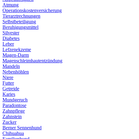
Atmung
Operationskostenversicherung
Tierarztrechnungen
Selbstbeteiligung
Beruhigungsmittel
Silvester
Diabetes
Leber
Lefzenekzeme
Magen-Darm
Magenschleimhautentzündung
Mandeln
Nebenhöhlen
Niere
Futter
Getreide
Karies
Mundgeruch
Paradontose
Zahnpflege
Zahnstein
Zucker
Berner Sennenhund
Chihuahua
Familienhund