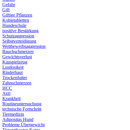
Gefahr
Gift
Giftige Pflanzen
Kohletabletten
Hundeschule
positive Bestärkung
Schutzaggression
Selbstverteidigung
Wettbewerbsaggression
Bauchschmerzen
Gewichtsverlust
Kauspielzeug
Lustlosikeit
Rinderhaut
Trockenfutter
Zahnschmerzen
HCC
Arzt
Krankheit
Routineuntersuchung
technische Fortschritt
Tiermedizin
Adipositas Hund
Probleme Übergewicht
Tierarztkosten Katze