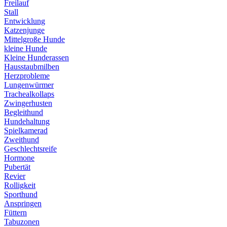
Freilauf
Stall
Entwicklung
Katzenjunge
Mittelgroße Hunde
kleine Hunde
Kleine Hunderassen
Hausstaubmilben
Herzprobleme
Lungenwürmer
Trachealkollaps
Zwingerhusten
Begleithund
Hundehaltung
Spielkamerad
Zweithund
Geschlechtsreife
Hormone
Pubertät
Revier
Rolligkeit
Sporthund
Anspringen
Füttern
Tabuzonen