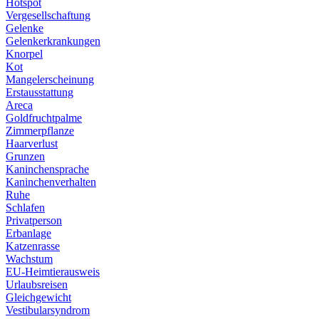
Hotspot
Vergesellschaftung
Gelenke
Gelenkerkrankungen
Knorpel
Kot
Mangelerscheinung
Erstausstattung
Areca
Goldfruchtpalme
Zimmerpflanze
Haarverlust
Grunzen
Kaninchensprache
Kaninchenverhalten
Ruhe
Schlafen
Privatperson
Erbanlage
Katzenrasse
Wachstum
EU-Heimtierausweis
Urlaubsreisen
Gleichgewicht
Vestibularsyndrom