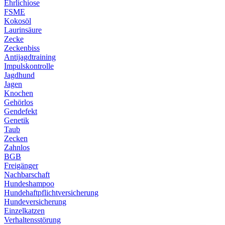
Ehrlichiose
FSME
Kokosöl
Laurinsäure
Zecke
Zeckenbiss
Antijagdtraining
Impulskontrolle
Jagdhund
Jagen
Knochen
Gehörlos
Gendefekt
Genetik
Taub
Zecken
Zahnlos
BGB
Freigänger
Nachbarschaft
Hundeshampoo
Hundehaftpflichtversicherung
Hundeversicherung
Einzelkatzen
Verhaltensstörung