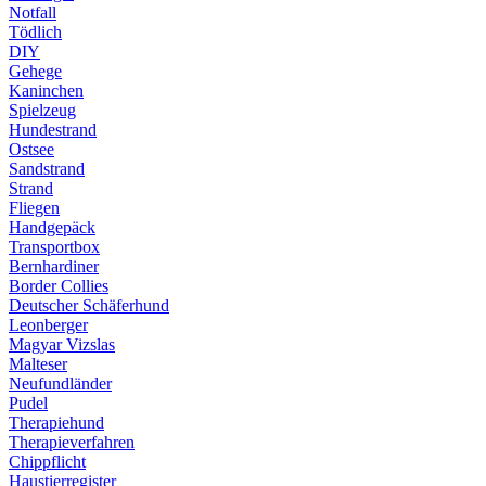
Notfall
Tödlich
DIY
Gehege
Kaninchen
Spielzeug
Hundestrand
Ostsee
Sandstrand
Strand
Fliegen
Handgepäck
Transportbox
Bernhardiner
Border Collies
Deutscher Schäferhund
Leonberger
Magyar Vizslas
Malteser
Neufundländer
Pudel
Therapiehund
Therapieverfahren
Chippflicht
Haustierregister