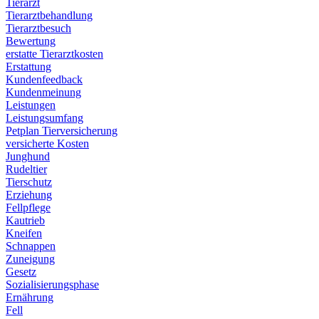
Tierarzt
Tierarztbehandlung
Tierarztbesuch
Bewertung
erstatte Tierarztkosten
Erstattung
Kundenfeedback
Kundenmeinung
Leistungen
Leistungsumfang
Petplan Tierversicherung
versicherte Kosten
Junghund
Rudeltier
Tierschutz
Erziehung
Fellpflege
Kautrieb
Kneifen
Schnappen
Zuneigung
Gesetz
Sozialisierungsphase
Ernährung
Fell