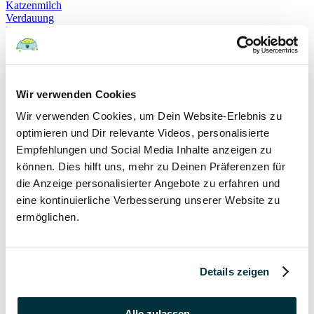
Katzenmilch
Verdauung
Beruhigung
Katzenverhalten
Schnurren
Selbstheilung
Gehorsam
Hundeerziehung
Wir verwenden Cookies
Hundeführerschein
Wir verwenden Cookies, um Dein Website-Erlebnis zu
Prüfung
Sachkundenachweis
optimieren und Dir relevante Videos, personalisierte
Sozialverträglichkeit
Empfehlungen und Social Media Inhalte anzeigen zu
Bloodhound
können. Dies hilft uns, mehr zu Deinen Präferenzen für
Hundesport
Mantrailing
die Anzeige personalisierter Angebote zu erfahren und
Rettungshund
eine kontinuierliche Verbesserung unserer Website zu
Schäferhund
ermöglichen.
Schweißhund
exzessives Lecken
Niesen
Hepatitis
Impfen
Details zeigen
Leptospirose
Parvovirose
Staupe
Alle zulassen