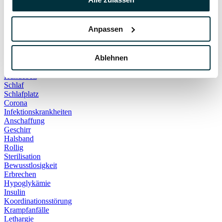
Hauskatze
Kater
Katzenspielzeug
Anpassen
Kälte
Leckerlies
Leinenführigkeit
Ablehnen
Leinenpflicht
Schmerzen
Hundebett
Schlaf
Schlafplatz
Corona
Infektionskrankheiten
Anschaffung
Geschirr
Halsband
Rollig
Sterilisation
Bewusstlosigkeit
Erbrechen
Hypoglykämie
Insulin
Koordinationsstörung
Krampfanfälle
Lethargie