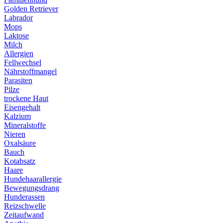
Golden Retriever
Labrador
Mops
Laktose
Milch
Allergien
Fellwechsel
Nährstoffmangel
Parasiten
Pilze
trockene Haut
Eisengehalt
Kalzium
Mineralstoffe
Nieren
Oxalsäure
Bauch
Kotabsatz
Haare
Hundehaarallergie
Bewegungsdrang
Hunderassen
Reizschwelle
Zeitaufwand