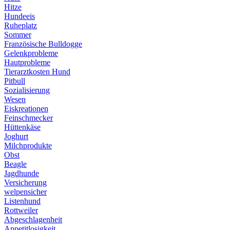
Hitze
Hundeeis
Ruheplatz
Sommer
Französische Bulldogge
Gelenkprobleme
Hautprobleme
Tierarztkosten Hund
Pitbull
Sozialisierung
Wesen
Eiskreationen
Feinschmecker
Hüttenkäse
Joghurt
Milchprodukte
Obst
Beagle
Jagdhunde
Versicherung
welpensicher
Listenhund
Rottweiler
Abgeschlagenheit
Appetitlosigkeit