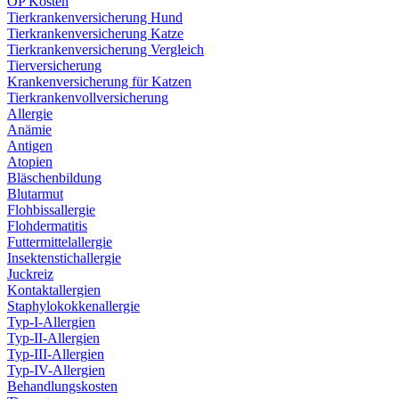
OP Kosten
Tierkrankenversicherung Hund
Tierkrankenversicherung Katze
Tierkrankenversicherung Vergleich
Tierversicherung
Krankenversicherung für Katzen
Tierkrankenvollversicherung
Allergie
Anämie
Antigen
Atopien
Bläschenbildung
Blutarmut
Flohbissallergie
Flohdermatitis
Futtermittelallergie
Insektenstichallergie
Juckreiz
Kontaktallergien
Staphylokokkenallergie
Typ-I-Allergien
Typ-II-Allergien
Typ-III-Allergien
Typ-IV-Allergien
Behandlungskosten