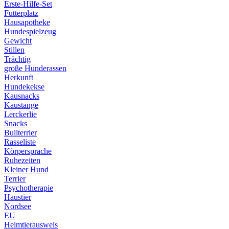
Erste-Hilfe-Set
Futterplatz
Hausapotheke
Hundespielzeug
Gewicht
Stillen
Trächtig
große Hunderassen
Herkunft
Hundekekse
Kausnacks
Kaustange
Lerckerlie
Snacks
Bullterrier
Rasseliste
Körpersprache
Ruhezeiten
Kleiner Hund
Terrier
Psychotherapie
Haustier
Nordsee
EU
Heimtierausweis