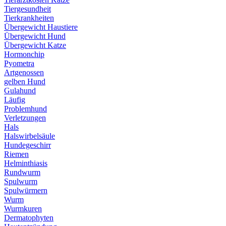
Tiergesundheit
Tierkrankheiten
Übergewicht Haustiere
Übergewicht Hund
Übergewicht Katze
Hormonchip
Pyometra
Artgenossen
gelben Hund
Gulahund
Läufig
Problemhund
Verletzungen
Hals
Halswirbelsäule
Hundegeschirr
Riemen
Helminthiasis
Rundwurm
Spulwurm
Spulwürmern
Wurm
Wurmkuren
Dermatophyten