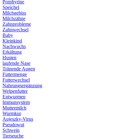
Porphyrine
Speichel
Milchgebiss
Milchzähne
Zahnprobleme
Zahnwechsel
Baby
Kleinkind
Nachwuchs
Erkältung
Husten
laufende Nase
Tränende Augen
Futtermenge
Futterwechsel
Nahrungsergänzung
Welpenfutter
Entwurmen
Immunsystem
Muttermilch
Wurmkur
Aujeszky-Virus
Pseudowut
Schwein
Tierseuche