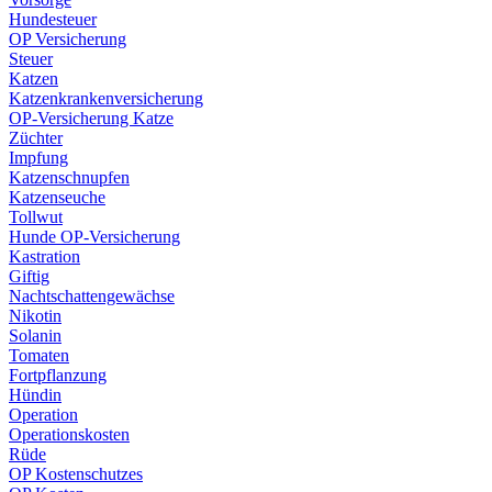
Hundesteuer
OP Versicherung
Steuer
Katzen
Katzenkrankenversicherung
OP-Versicherung Katze
Züchter
Impfung
Katzenschnupfen
Katzenseuche
Tollwut
Hunde OP-Versicherung
Kastration
Giftig
Nachtschattengewächse
Nikotin
Solanin
Tomaten
Fortpflanzung
Hündin
Operation
Operationskosten
Rüde
OP Kostenschutzes