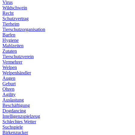
Virus
Wildschwein
Recht
Schutzvertrag
Tierheim
Tierschutzorganisation
Barfen
Hygiene
Mahlzeiten
Zutaten
Tierschutzverein
Vermehrer
Welpen
Welpenhändler
Augen
Geburt
Ohren
Agility
Auslastung
Beschäftigung
Dogdancing
Intelligenzspielzeug
Schlechtes Wetter
Suchspiele
Birkenzucker