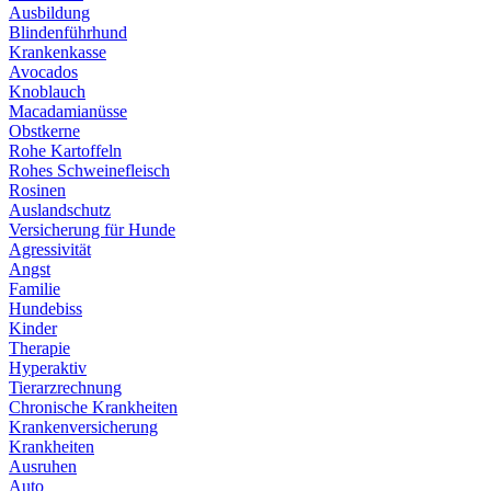
Ausbildung
Blindenführhund
Krankenkasse
Avocados
Knoblauch
Macadamianüsse
Obstkerne
Rohe Kartoffeln
Rohes Schweinefleisch
Rosinen
Auslandschutz
Versicherung für Hunde
Agressivität
Angst
Familie
Hundebiss
Kinder
Therapie
Hyperaktiv
Tierarzrechnung
Chronische Krankheiten
Krankenversicherung
Krankheiten
Ausruhen
Auto