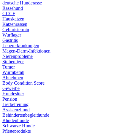
deutsche Hunderasse
Rassehund
GCCF
Hauskatzen
Katzenrassen
Geburtstermin
Wurflager
Gastritis
Lebererkrankungen
Magen-Darm-Infektionen
Nierenprobleme
Stubentiger
Tumor
Wurmbefall
Abnehmen
Body Condition Score
Gewerbe
Hundesitter
Pension
Tierbetreuung
Assistenzhund
Behindertenbegleithunde
Blindenhunde
Schwarze Hunde
Pflegeprodukte