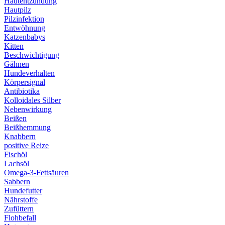
Hautentzündung
Hautpilz
Pilzinfektion
Entwöhnung
Katzenbabys
Kitten
Beschwichtigung
Gähnen
Hundeverhalten
Körpersignal
Antibiotika
Kolloidales Silber
Nebenwirkung
Beißen
Beißhemmung
Knabbern
positive Reize
Fischöl
Lachsöl
Omega-3-Fettsäuren
Sabbern
Hundefutter
Nährstoffe
Zufüttern
Flohbefall