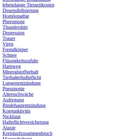
lebenslange Tierarztkosten
Desensibilisierung
Homöopathie
Pheromone
Thundershirt
Depression
Trauer
Viren
Fremdkörper
Schnee
Flüssigkeitszufuhr
Harnweg
Mineralstoffgehalt
Tierhalterhaftpflicht
Lungenentzündung
Pneumonie
Altersschwäche
Aufregung
Bindehautentzündung
Konjunktivitis
Nickhaut
Haftpflichtversicherung
Ataxie
Kreislaufzusammenbruch
Magendrehung