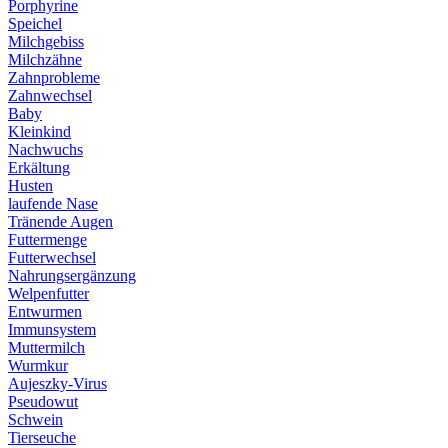
Porphyrine
Speichel
Milchgebiss
Milchzähne
Zahnprobleme
Zahnwechsel
Baby
Kleinkind
Nachwuchs
Erkältung
Husten
laufende Nase
Tränende Augen
Futtermenge
Futterwechsel
Nahrungsergänzung
Welpenfutter
Entwurmen
Immunsystem
Muttermilch
Wurmkur
Aujeszky-Virus
Pseudowut
Schwein
Tierseuche