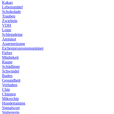
Kakao
Lebensmittel
Schokolade
Trauben
Zwiebeln
VDH
Leine
Schleppleine
Atemnot
Augenreizung
Eichenprozessionsspinner
Fieber
Müdigkeit
Raupe
Schädlinge
Schwindel
Baden
Gesundheit
Verhalten
Chip
Chippen
Mikrochip
Hundetraining
Signalwort
Stubenrein