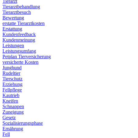
Tierarzt
Tierarztbehandlung
Tierarztbesuch
Bewertung
erstatte Tierarztkosten
Erstattung
Kundenfeedback
Kundenmeinung
Leistungen
Leistungsumfang
Petplan Tierversicherung
versicherte Kosten
Junghund
Rudeltier
Tierschutz
Erziehung
Fellpflege
Kautrieb
Kneifen
Schnappen
Zuneigung
Gesetz
Sozialisierungsphase
Ernährung
Fell