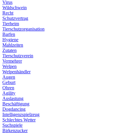
Virus
Wildschwein
Recht
Schutzvertrag
Tierheim
Tierschutzorganisation
Barfen
Hygiene
Mahlzeiten
Zutaten
Tierschutzverein
Vermehrer
Welpen
Welpenhändler
Augen
Geburt
Ohren
Agility
Auslastung
Beschäftigung
Dogdancing
Intelligenzspielzeug
Schlechtes Wetter
Suchspiele
Birkenzucker