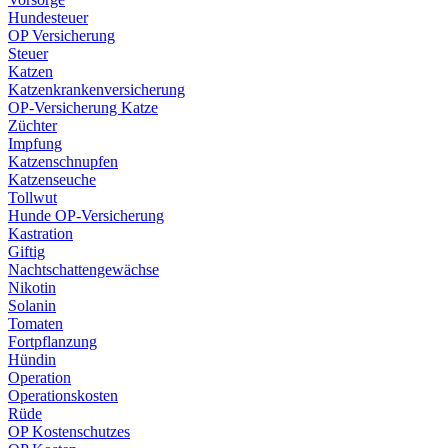
Hundesteuer
OP Versicherung
Steuer
Katzen
Katzenkrankenversicherung
OP-Versicherung Katze
Züchter
Impfung
Katzenschnupfen
Katzenseuche
Tollwut
Hunde OP-Versicherung
Kastration
Giftig
Nachtschattengewächse
Nikotin
Solanin
Tomaten
Fortpflanzung
Hündin
Operation
Operationskosten
Rüde
OP Kostenschutzes