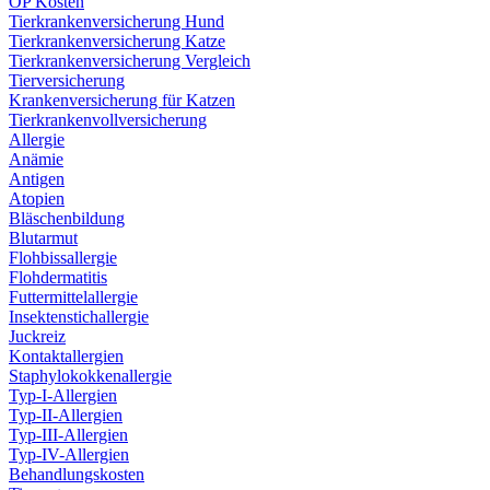
OP Kosten
Tierkrankenversicherung Hund
Tierkrankenversicherung Katze
Tierkrankenversicherung Vergleich
Tierversicherung
Krankenversicherung für Katzen
Tierkrankenvollversicherung
Allergie
Anämie
Antigen
Atopien
Bläschenbildung
Blutarmut
Flohbissallergie
Flohdermatitis
Futtermittelallergie
Insektenstichallergie
Juckreiz
Kontaktallergien
Staphylokokkenallergie
Typ-I-Allergien
Typ-II-Allergien
Typ-III-Allergien
Typ-IV-Allergien
Behandlungskosten