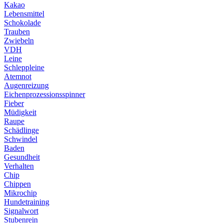
Kakao
Lebensmittel
Schokolade
Trauben
Zwiebeln
VDH
Leine
Schleppleine
Atemnot
Augenreizung
Eichenprozessionsspinner
Fieber
Müdigkeit
Raupe
Schädlinge
Schwindel
Baden
Gesundheit
Verhalten
Chip
Chippen
Mikrochip
Hundetraining
Signalwort
Stubenrein