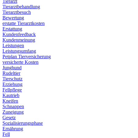
Tierarzt
Tierarztbehandlung
Tierarztbesuch
Bewertung
erstatte Tierarztkosten
Erstattung
Kundenfeedback
Kundenmeinung
Leistungen
Leistungsumfang
Petplan Tierversicherung
versicherte Kosten
Junghund
Rudeltier
Tierschutz
Erziehung
Fellpflege
Kautrieb
Kneifen
Schnappen
Zuneigung
Gesetz
Sozialisierungsphase
Ernährung
Fell