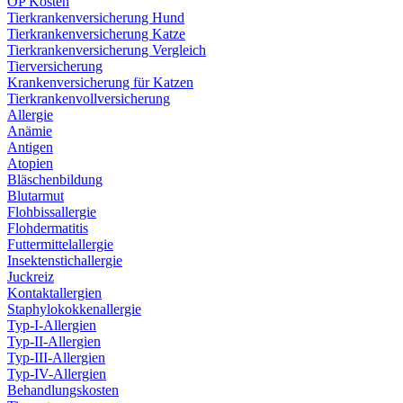
OP Kosten
Tierkrankenversicherung Hund
Tierkrankenversicherung Katze
Tierkrankenversicherung Vergleich
Tierversicherung
Krankenversicherung für Katzen
Tierkrankenvollversicherung
Allergie
Anämie
Antigen
Atopien
Bläschenbildung
Blutarmut
Flohbissallergie
Flohdermatitis
Futtermittelallergie
Insektenstichallergie
Juckreiz
Kontaktallergien
Staphylokokkenallergie
Typ-I-Allergien
Typ-II-Allergien
Typ-III-Allergien
Typ-IV-Allergien
Behandlungskosten