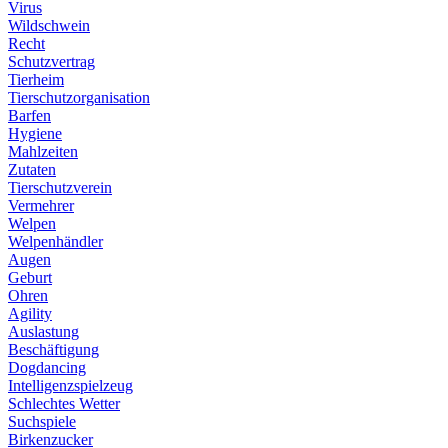
Virus
Wildschwein
Recht
Schutzvertrag
Tierheim
Tierschutzorganisation
Barfen
Hygiene
Mahlzeiten
Zutaten
Tierschutzverein
Vermehrer
Welpen
Welpenhändler
Augen
Geburt
Ohren
Agility
Auslastung
Beschäftigung
Dogdancing
Intelligenzspielzeug
Schlechtes Wetter
Suchspiele
Birkenzucker