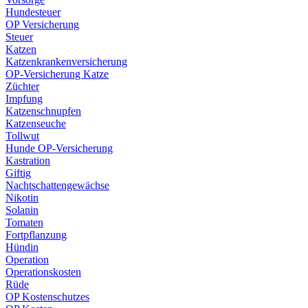
Hundesteuer
OP Versicherung
Steuer
Katzen
Katzenkrankenversicherung
OP-Versicherung Katze
Züchter
Impfung
Katzenschnupfen
Katzenseuche
Tollwut
Hunde OP-Versicherung
Kastration
Giftig
Nachtschattengewächse
Nikotin
Solanin
Tomaten
Fortpflanzung
Hündin
Operation
Operationskosten
Rüde
OP Kostenschutzes