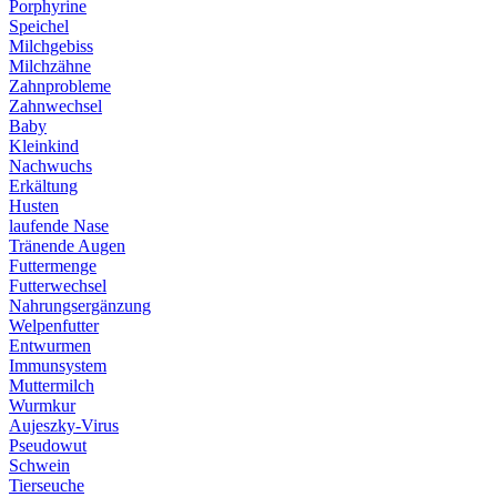
Porphyrine
Speichel
Milchgebiss
Milchzähne
Zahnprobleme
Zahnwechsel
Baby
Kleinkind
Nachwuchs
Erkältung
Husten
laufende Nase
Tränende Augen
Futtermenge
Futterwechsel
Nahrungsergänzung
Welpenfutter
Entwurmen
Immunsystem
Muttermilch
Wurmkur
Aujeszky-Virus
Pseudowut
Schwein
Tierseuche