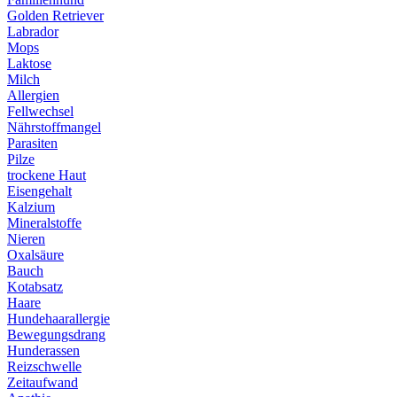
Golden Retriever
Labrador
Mops
Laktose
Milch
Allergien
Fellwechsel
Nährstoffmangel
Parasiten
Pilze
trockene Haut
Eisengehalt
Kalzium
Mineralstoffe
Nieren
Oxalsäure
Bauch
Kotabsatz
Haare
Hundehaarallergie
Bewegungsdrang
Hunderassen
Reizschwelle
Zeitaufwand