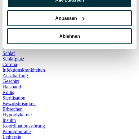
Hauskatze
Kater
Katzenspielzeug
Anpassen
Kälte
Leckerlies
Leinenführigkeit
Ablehnen
Leinenpflicht
Schmerzen
Hundebett
Schlaf
Schlafplatz
Corona
Infektionskrankheiten
Anschaffung
Geschirr
Halsband
Rollig
Sterilisation
Bewusstlosigkeit
Erbrechen
Hypoglykämie
Insulin
Koordinationsstörung
Krampfanfälle
Lethargie