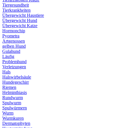
Tiergesundheit
Tierkrankheiten
Übergewicht Haustiere
Übergewicht Hund
Übergewicht Katze
Hormonchip
Pyometra
Artgenossen
gelben Hund
Gulahund
Läufig
Problemhund
Verletzungen
Hals
Halswirbelsäule
Hundegeschirr
Riemen
Helminthiasis
Rundwurm
Spulwurm
Spulwürmern
Wurm
Wurmkuren
Dermatophyten