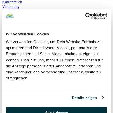
Katzenmilch
Verdauung
Beruhigung
Katzenverhalten
Schnurren
Selbstheilung
Gehorsam
Hundeerziehung
Wir verwenden Cookies
Hundeführerschein
Wir verwenden Cookies, um Dein Website-Erlebnis zu
Prüfung
Sachkundenachweis
optimieren und Dir relevante Videos, personalisierte
Sozialverträglichkeit
Empfehlungen und Social Media Inhalte anzeigen zu
Bloodhound
können. Dies hilft uns, mehr zu Deinen Präferenzen für
Hundesport
Mantrailing
die Anzeige personalisierter Angebote zu erfahren und
Rettungshund
eine kontinuierliche Verbesserung unserer Website zu
Schäferhund
ermöglichen.
Schweißhund
exzessives Lecken
Niesen
Hepatitis
Impfen
Details zeigen
Leptospirose
Parvovirose
Staupe
Alle zulassen