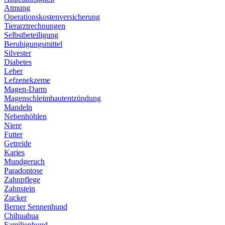
Atmung
Operationskostenversicherung
Tierarztrechnungen
Selbstbeteiligung
Beruhigungsmittel
Silvester
Diabetes
Leber
Lefzenekzeme
Magen-Darm
Magenschleimhautentzündung
Mandeln
Nebenhöhlen
Niere
Futter
Getreide
Karies
Mundgeruch
Paradontose
Zahnpflege
Zahnstein
Zucker
Berner Sennenhund
Chihuahua
Familienhund