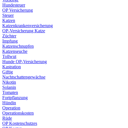
Hundesteuer
OP Versicherung
Steuer
Katzen
Katzenkrankenversicherung
OP-Versicherung Katze
Züchter
Impfung
Katzenschnupfen
Katzenseuche
Tollwut
Hunde OP-Versicherung
Kastration
Giftig
Nachtschattengewächse
Nikotin
Solanin
Tomaten
Fortpflanzung
Hündin
Operation
Operationskosten
Rüde
OP Kostenschutzes