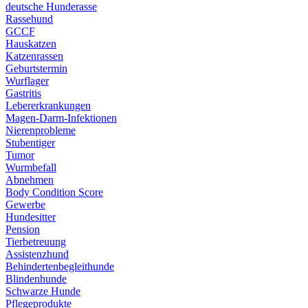
deutsche Hunderasse
Rassehund
GCCF
Hauskatzen
Katzenrassen
Geburtstermin
Wurflager
Gastritis
Lebererkrankungen
Magen-Darm-Infektionen
Nierenprobleme
Stubentiger
Tumor
Wurmbefall
Abnehmen
Body Condition Score
Gewerbe
Hundesitter
Pension
Tierbetreuung
Assistenzhund
Behindertenbegleithunde
Blindenhunde
Schwarze Hunde
Pflegeprodukte