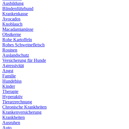
Ausbildung
Blindenführhund
Krankenkasse
Avocados
Knoblauch
Macadamianüsse
Obstkerne
Rohe Kartoffeln
Rohes Schweinefleisch
Rosinen
Auslandschutz
Versicherung für Hunde
Agressivität
Angst
Familie
Hundebiss
Kinder
Therapie
Hyperaktiv
Tierarzrechnung
Chronische Krankheiten
Krankenversicherung
Krankheiten
Ausruhen
Auto