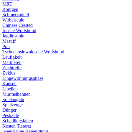
MRT
Röntgen
Schmerzmittel
Wirbelsäule
Chinese Crested
Irische Wolfshund
Jagdinstinkt
Mastiff
Puli
Tschechoslowakische Wolfshund
Läufigkeit
Markieren
Zuchtreife
Zyklus
Eingewöhnungsphase
Kauseil
Libellen
Murmelbahnen
Spielangeln
Spielzeuge
Dünger
Pestizide
Schädlingsfallen
Kosten Tierarzt
lebenslange Behandlung