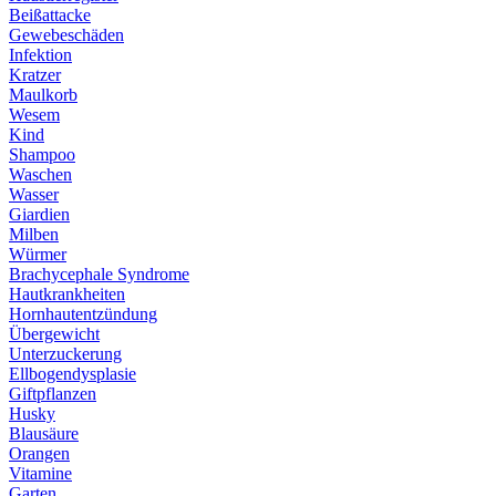
Beißattacke
Gewebeschäden
Infektion
Kratzer
Maulkorb
Wesem
Kind
Shampoo
Waschen
Wasser
Giardien
Milben
Würmer
Brachycephale Syndrome
Hautkrankheiten
Hornhautentzündung
Übergewicht
Unterzuckerung
Ellbogendysplasie
Giftpflanzen
Husky
Blausäure
Orangen
Vitamine
Garten