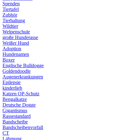
Spenden
Tiertafel
Zubhör
Tierhaltung
Wildtier
Welpenschule
große Hunderasse
Weißer Hund
Adoption
Hundenamen
Boxer
Englische Bulldogge
Goldendoodle
Augenerkrankungen
Epilepsie
kinderlieb
Katzen OP-Schutz
Bengalkatze
Deutsche Dogge
Gigantismus
Rassestandard
Bandscheibe
Bandscheibenvorfall
CT
Lähmung