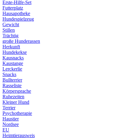
Erste-Hilfe-Set
Futterplatz
Hausapotheke
Hundespielzeug
Gewicht
Stillen
Trächtig
große Hunderassen
Herkunft
Hundekekse
Kausnacks
Kaustange
Lerckerlie
Snacks
Bullterrier
Rasseliste
Körpersprache
Ruhezeiten
Kleiner Hund
Terrier
Psychotherapie
Haustier
Nordsee
EU
Heimtierausweis