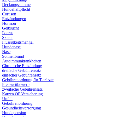
Deckungssumme
Hundehaftpflicht
Cortison
Entzündungen
Hormon
Gelbsucht
Ikterus
Sklera
Flüssigkeitsmangel
Hundenase
Nase
Sonnenbrand
Autoimmunkrankheiten
Chronische Entzündung
dreifache Gebührensatz
einfacher Gebührensatz
Gebührenordnung für Tierärzte
Preiswettbewerb
zweifache Gebührensatz
Katzen OP Versicherung
Unfall
Gebührenordnung
Gesundheitsversorgung
Hundepension