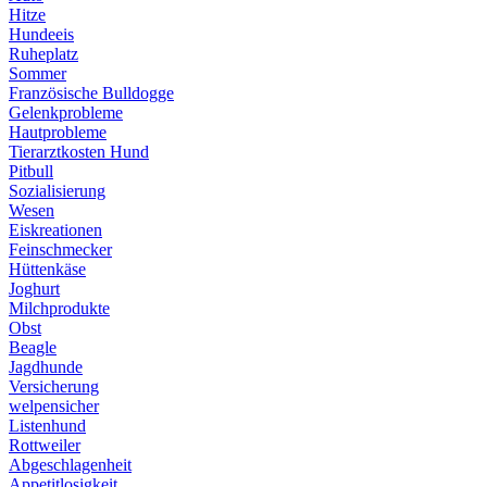
Hitze
Hundeeis
Ruheplatz
Sommer
Französische Bulldogge
Gelenkprobleme
Hautprobleme
Tierarztkosten Hund
Pitbull
Sozialisierung
Wesen
Eiskreationen
Feinschmecker
Hüttenkäse
Joghurt
Milchprodukte
Obst
Beagle
Jagdhunde
Versicherung
welpensicher
Listenhund
Rottweiler
Abgeschlagenheit
Appetitlosigkeit