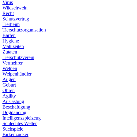
Virus
Wildschwein
Recht
Schutzvertrag
Tierheim
Tierschutzorganisation
Barfen
Hygiene
Mahlzeiten
Zutaten
Tierschutzverein
Vermehrer
Welpen
Welpenhändler
Augen
Geburt
Ohren
Agility
Auslastung
Beschäftigung
Dogdancing
Intelligenzspielzeug
Schlechtes Wetter
Suchspiele
Birkenzucker