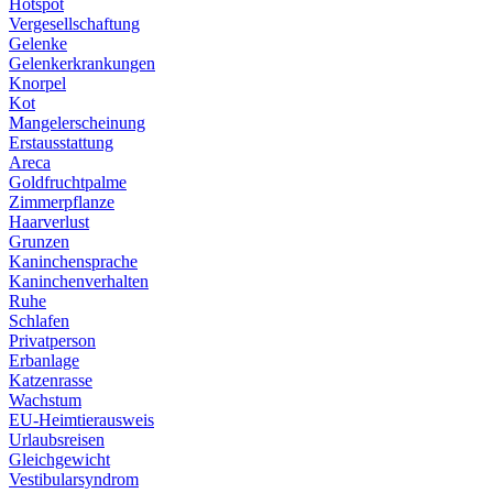
Hotspot
Vergesellschaftung
Gelenke
Gelenkerkrankungen
Knorpel
Kot
Mangelerscheinung
Erstausstattung
Areca
Goldfruchtpalme
Zimmerpflanze
Haarverlust
Grunzen
Kaninchensprache
Kaninchenverhalten
Ruhe
Schlafen
Privatperson
Erbanlage
Katzenrasse
Wachstum
EU-Heimtierausweis
Urlaubsreisen
Gleichgewicht
Vestibularsyndrom