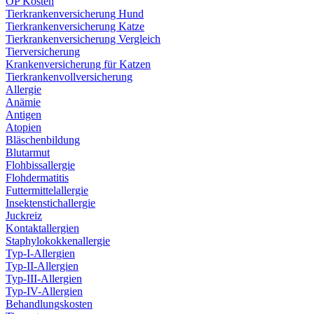
OP Kosten
Tierkrankenversicherung Hund
Tierkrankenversicherung Katze
Tierkrankenversicherung Vergleich
Tierversicherung
Krankenversicherung für Katzen
Tierkrankenvollversicherung
Allergie
Anämie
Antigen
Atopien
Bläschenbildung
Blutarmut
Flohbissallergie
Flohdermatitis
Futtermittelallergie
Insektenstichallergie
Juckreiz
Kontaktallergien
Staphylokokkenallergie
Typ-I-Allergien
Typ-II-Allergien
Typ-III-Allergien
Typ-IV-Allergien
Behandlungskosten