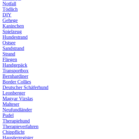
Notfall
Tödlich
DIY
Gehege
Kaninchen
Spielzeug
Hundestrand
Ostsee
Sandstrand
Strand
Fliegen
Handgepäck
Transportbox
Bernhardiner
Border Collies
Deutscher Schäferhund
Leonberger
Magyar Vizslas
Malteser
Neufundländer
Pudel
Therapiehund
Therapieverfahren
Chippflicht
Haustierregister