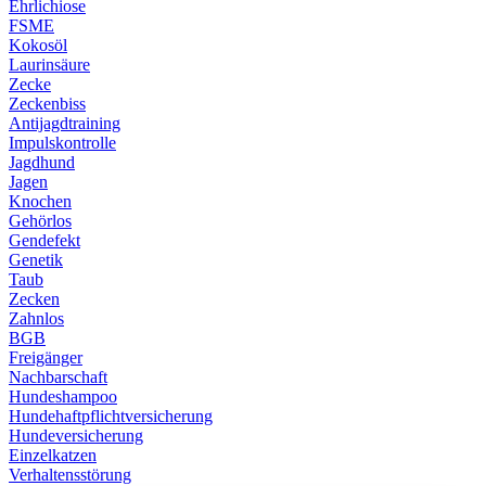
Ehrlichiose
FSME
Kokosöl
Laurinsäure
Zecke
Zeckenbiss
Antijagdtraining
Impulskontrolle
Jagdhund
Jagen
Knochen
Gehörlos
Gendefekt
Genetik
Taub
Zecken
Zahnlos
BGB
Freigänger
Nachbarschaft
Hundeshampoo
Hundehaftpflichtversicherung
Hundeversicherung
Einzelkatzen
Verhaltensstörung