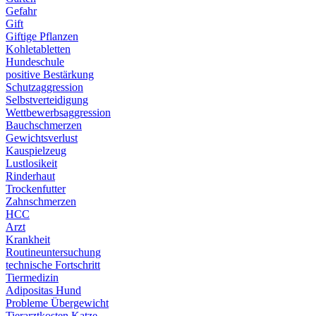
Gefahr
Gift
Giftige Pflanzen
Kohletabletten
Hundeschule
positive Bestärkung
Schutzaggression
Selbstverteidigung
Wettbewerbsaggression
Bauchschmerzen
Gewichtsverlust
Kauspielzeug
Lustlosikeit
Rinderhaut
Trockenfutter
Zahnschmerzen
HCC
Arzt
Krankheit
Routineuntersuchung
technische Fortschritt
Tiermedizin
Adipositas Hund
Probleme Übergewicht
Tierarztkosten Katze