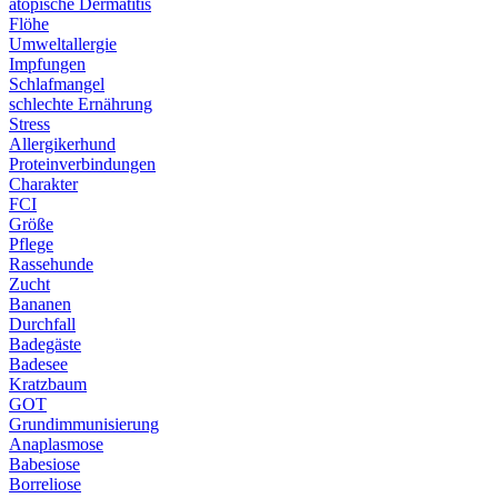
atopische Dermatitis
Flöhe
Umweltallergie
Impfungen
Schlafmangel
schlechte Ernährung
Stress
Allergikerhund
Proteinverbindungen
Charakter
FCI
Größe
Pflege
Rassehunde
Zucht
Bananen
Durchfall
Badegäste
Badesee
Kratzbaum
GOT
Grundimmunisierung
Anaplasmose
Babesiose
Borreliose