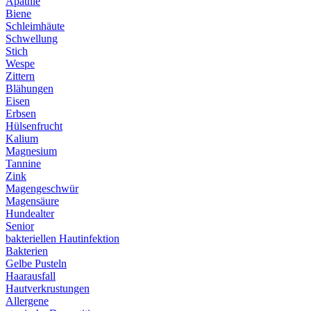
Apathie
Biene
Schleimhäute
Schwellung
Stich
Wespe
Zittern
Blähungen
Eisen
Erbsen
Hülsenfrucht
Kalium
Magnesium
Tannine
Zink
Magengeschwür
Magensäure
Hundealter
Senior
bakteriellen Hautinfektion
Bakterien
Gelbe Pusteln
Haarausfall
Hautverkrustungen
Allergene