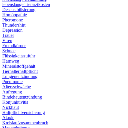
lebenslange Tierarztkosten
Desensibilisierung
Homöopathie
Pheromone
Thundershirt
Depression
Trauer
Viren
Fremdkörper
Schnee
Flüssigkeitszufuhr
Harnweg
Mineralstoffgehalt
Tierhalterhaftpflicht
Lungenentzündung
Pneumonie
Altersschwäche
Aufregung
Bindehautentzündung
Konjunktivitis
Nickhaut
Haftpflichtversicherung
Ataxie
Kreislaufzusammenbruch
Magendrehung