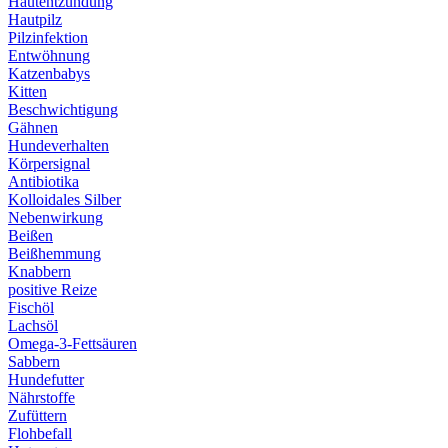
Hautentzündung
Hautpilz
Pilzinfektion
Entwöhnung
Katzenbabys
Kitten
Beschwichtigung
Gähnen
Hundeverhalten
Körpersignal
Antibiotika
Kolloidales Silber
Nebenwirkung
Beißen
Beißhemmung
Knabbern
positive Reize
Fischöl
Lachsöl
Omega-3-Fettsäuren
Sabbern
Hundefutter
Nährstoffe
Zufüttern
Flohbefall