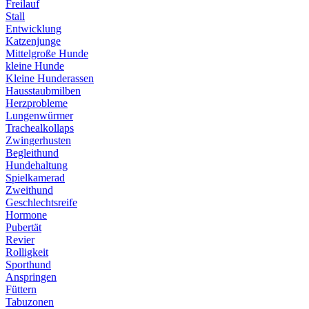
Freilauf
Stall
Entwicklung
Katzenjunge
Mittelgroße Hunde
kleine Hunde
Kleine Hunderassen
Hausstaubmilben
Herzprobleme
Lungenwürmer
Trachealkollaps
Zwingerhusten
Begleithund
Hundehaltung
Spielkamerad
Zweithund
Geschlechtsreife
Hormone
Pubertät
Revier
Rolligkeit
Sporthund
Anspringen
Füttern
Tabuzonen