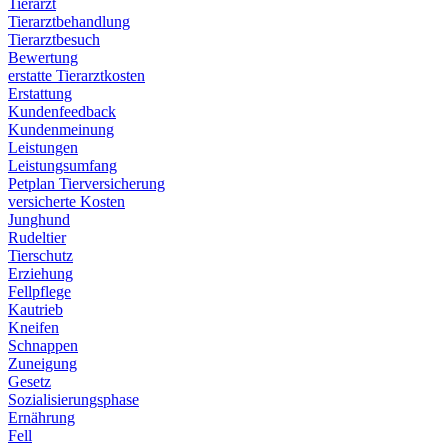
Tierarzt
Tierarztbehandlung
Tierarztbesuch
Bewertung
erstatte Tierarztkosten
Erstattung
Kundenfeedback
Kundenmeinung
Leistungen
Leistungsumfang
Petplan Tierversicherung
versicherte Kosten
Junghund
Rudeltier
Tierschutz
Erziehung
Fellpflege
Kautrieb
Kneifen
Schnappen
Zuneigung
Gesetz
Sozialisierungsphase
Ernährung
Fell