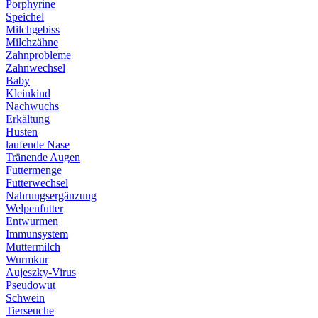
Porphyrine
Speichel
Milchgebiss
Milchzähne
Zahnprobleme
Zahnwechsel
Baby
Kleinkind
Nachwuchs
Erkältung
Husten
laufende Nase
Tränende Augen
Futtermenge
Futterwechsel
Nahrungsergänzung
Welpenfutter
Entwurmen
Immunsystem
Muttermilch
Wurmkur
Aujeszky-Virus
Pseudowut
Schwein
Tierseuche