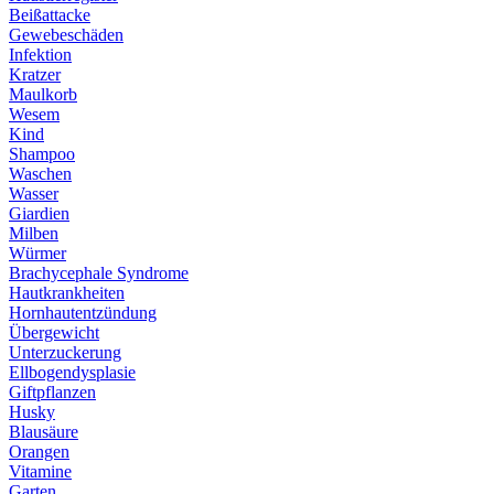
Beißattacke
Gewebeschäden
Infektion
Kratzer
Maulkorb
Wesem
Kind
Shampoo
Waschen
Wasser
Giardien
Milben
Würmer
Brachycephale Syndrome
Hautkrankheiten
Hornhautentzündung
Übergewicht
Unterzuckerung
Ellbogendysplasie
Giftpflanzen
Husky
Blausäure
Orangen
Vitamine
Garten