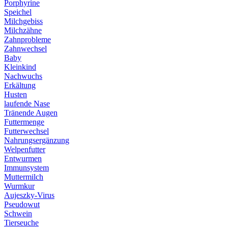
Porphyrine
Speichel
Milchgebiss
Milchzähne
Zahnprobleme
Zahnwechsel
Baby
Kleinkind
Nachwuchs
Erkältung
Husten
laufende Nase
Tränende Augen
Futtermenge
Futterwechsel
Nahrungsergänzung
Welpenfutter
Entwurmen
Immunsystem
Muttermilch
Wurmkur
Aujeszky-Virus
Pseudowut
Schwein
Tierseuche