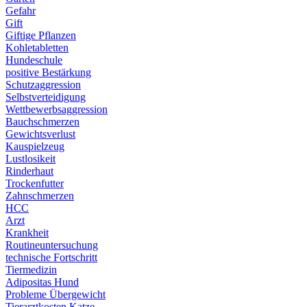
Gefahr
Gift
Giftige Pflanzen
Kohletabletten
Hundeschule
positive Bestärkung
Schutzaggression
Selbstverteidigung
Wettbewerbsaggression
Bauchschmerzen
Gewichtsverlust
Kauspielzeug
Lustlosikeit
Rinderhaut
Trockenfutter
Zahnschmerzen
HCC
Arzt
Krankheit
Routineuntersuchung
technische Fortschritt
Tiermedizin
Adipositas Hund
Probleme Übergewicht
Tierarztkosten Katze