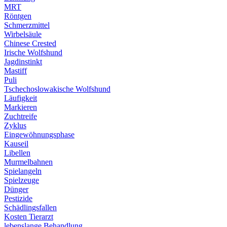
MRT
Röntgen
Schmerzmittel
Wirbelsäule
Chinese Crested
Irische Wolfshund
Jagdinstinkt
Mastiff
Puli
Tschechoslowakische Wolfshund
Läufigkeit
Markieren
Zuchtreife
Zyklus
Eingewöhnungsphase
Kauseil
Libellen
Murmelbahnen
Spielangeln
Spielzeuge
Dünger
Pestizide
Schädlingsfallen
Kosten Tierarzt
lebenslange Behandlung