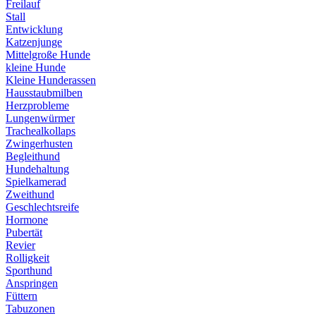
Freilauf
Stall
Entwicklung
Katzenjunge
Mittelgroße Hunde
kleine Hunde
Kleine Hunderassen
Hausstaubmilben
Herzprobleme
Lungenwürmer
Trachealkollaps
Zwingerhusten
Begleithund
Hundehaltung
Spielkamerad
Zweithund
Geschlechtsreife
Hormone
Pubertät
Revier
Rolligkeit
Sporthund
Anspringen
Füttern
Tabuzonen