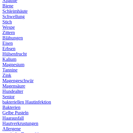
Apathie
Biene
Schleimhäute
Schwellung
Stich
Wespe
Zittern
Blähungen
Eisen
Erbsen
Hülsenfrucht
Kalium
Magnesium
Tannine
Zink
Magengeschwür
Magensäure
Hundealter
Senior
bakteriellen Hautinfektion
Bakterien
Gelbe Pusteln
Haarausfall
Hautverkrustungen
Allergene