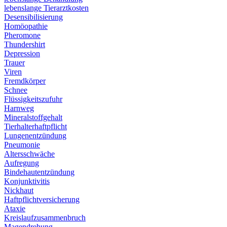
lebenslange Tierarztkosten
Desensibilisierung
Homöopathie
Pheromone
Thundershirt
Depression
Trauer
Viren
Fremdkörper
Schnee
Flüssigkeitszufuhr
Harnweg
Mineralstoffgehalt
Tierhalterhaftpflicht
Lungenentzündung
Pneumonie
Altersschwäche
Aufregung
Bindehautentzündung
Konjunktivitis
Nickhaut
Haftpflichtversicherung
Ataxie
Kreislaufzusammenbruch
Magendrehung