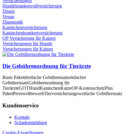
Versicherungen
Hundekrankenvollversicherung
Dösen
Vegan
Diagnostik
Kaninchenversicherung
Kaninchenkrankenversicherung
OP Versicherung für Katzen
Versicherungen für Hunde
Versicherungen für Katzen
Die Gebührenordnung für Tierärzte
Basis Paket
dreifache Gebührensatz
einfacher
Gebührensatz
Gebührenordnung für
Tierärzte
GOT
Hund
Kaninchen
Katze
OP-Kostenschutz
Plus
Paket
Preiswettbewerb
Tierversicherung
zweifache Gebührensatz
Kundenservice
Kontakt
Schadenmeldung
Cookie-Einstellungen