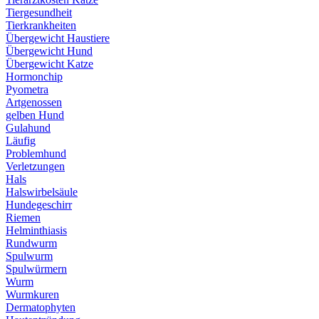
Tiergesundheit
Tierkrankheiten
Übergewicht Haustiere
Übergewicht Hund
Übergewicht Katze
Hormonchip
Pyometra
Artgenossen
gelben Hund
Gulahund
Läufig
Problemhund
Verletzungen
Hals
Halswirbelsäule
Hundegeschirr
Riemen
Helminthiasis
Rundwurm
Spulwurm
Spulwürmern
Wurm
Wurmkuren
Dermatophyten