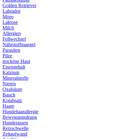
Golden Retriever
Labrador
Mops
Laktose
Milch
Allergien
Fellwechsel
Nährstoffmangel
Parasiten
Pilze
trockene Haut
Eisengehalt
Kalzium
Mineralstoffe
Nieren
Oxalsäure
Bauch
Kotabsatz
Haare
Hundehaarallergie
Bewegungsdrang
Hunderassen
Reizschwelle
Zeitaufwand