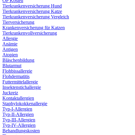
OP Kosten
Tierkrankenversicherung Hund
Tierkrankenversicherung Katze
Tierkrankenversicherung Vergleich
Tierversicherung
Krankenversicherung für Katzen
Tierkrankenvollversicherung
Allergie
Anämie
Antigen
Atopien
Bläschenbildung
Blutarmut
Flohbissallergie
Flohdermatitis
Futtermittelallergie
Insektenstichallergie
Juckreiz
Kontaktallergien
Staphylokokkenallergie
Typ-I-Allergien
Typ-II-Allergien
Typ-III-Allergien
Typ-IV-Allergien
Behandlungskosten