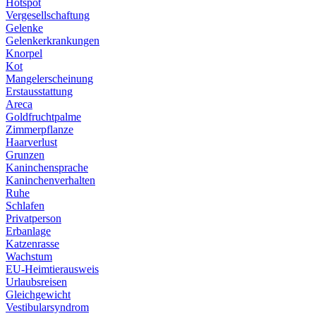
Hotspot
Vergesellschaftung
Gelenke
Gelenkerkrankungen
Knorpel
Kot
Mangelerscheinung
Erstausstattung
Areca
Goldfruchtpalme
Zimmerpflanze
Haarverlust
Grunzen
Kaninchensprache
Kaninchenverhalten
Ruhe
Schlafen
Privatperson
Erbanlage
Katzenrasse
Wachstum
EU-Heimtierausweis
Urlaubsreisen
Gleichgewicht
Vestibularsyndrom