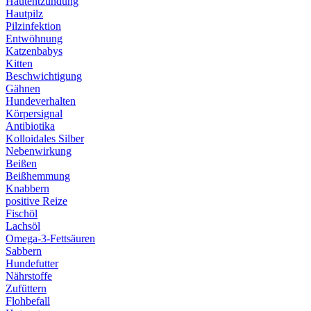
Hautentzündung
Hautpilz
Pilzinfektion
Entwöhnung
Katzenbabys
Kitten
Beschwichtigung
Gähnen
Hundeverhalten
Körpersignal
Antibiotika
Kolloidales Silber
Nebenwirkung
Beißen
Beißhemmung
Knabbern
positive Reize
Fischöl
Lachsöl
Omega-3-Fettsäuren
Sabbern
Hundefutter
Nährstoffe
Zufüttern
Flohbefall