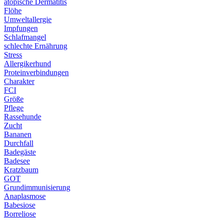
atopische Dermatitis
Flöhe
Umweltallergie
Impfungen
Schlafmangel
schlechte Ernährung
Stress
Allergikerhund
Proteinverbindungen
Charakter
FCI
Größe
Pflege
Rassehunde
Zucht
Bananen
Durchfall
Badegäste
Badesee
Kratzbaum
GOT
Grundimmunisierung
Anaplasmose
Babesiose
Borreliose