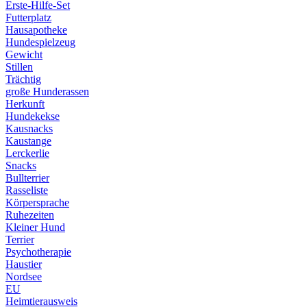
Erste-Hilfe-Set
Futterplatz
Hausapotheke
Hundespielzeug
Gewicht
Stillen
Trächtig
große Hunderassen
Herkunft
Hundekekse
Kausnacks
Kaustange
Lerckerlie
Snacks
Bullterrier
Rasseliste
Körpersprache
Ruhezeiten
Kleiner Hund
Terrier
Psychotherapie
Haustier
Nordsee
EU
Heimtierausweis