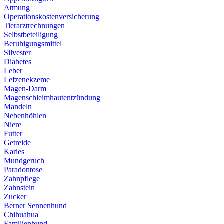
Atmung
Operationskostenversicherung
Tierarztrechnungen
Selbstbeteiligung
Beruhigungsmittel
Silvester
Diabetes
Leber
Lefzenekzeme
Magen-Darm
Magenschleimhautentzündung
Mandeln
Nebenhöhlen
Niere
Futter
Getreide
Karies
Mundgeruch
Paradontose
Zahnpflege
Zahnstein
Zucker
Berner Sennenhund
Chihuahua
Familienhund