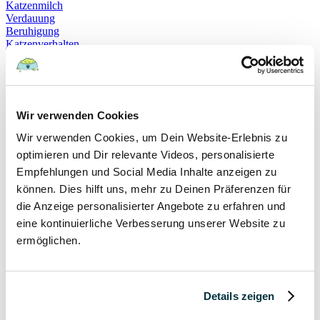
Katzenmilch
Verdauung
Beruhigung
Katzenverhalten
Schnurren
Selbstheilung
Gehorsam
Hundeerziehung
Hundeführerschein
Wir verwenden Cookies
Prüfung
Sachkundenachweis
Wir verwenden Cookies, um Dein Website-Erlebnis zu
Sozialverträglichkeit
optimieren und Dir relevante Videos, personalisierte
Bloodhound
Empfehlungen und Social Media Inhalte anzeigen zu
Hundesport
Mantrailing
können. Dies hilft uns, mehr zu Deinen Präferenzen für
Rettungshund
die Anzeige personalisierter Angebote zu erfahren und
Schäferhund
eine kontinuierliche Verbesserung unserer Website zu
Schweißhund
exzessives Lecken
ermöglichen.
Niesen
Hepatitis
Impfen
Leptospirose
Details zeigen
Parvovirose
Staupe