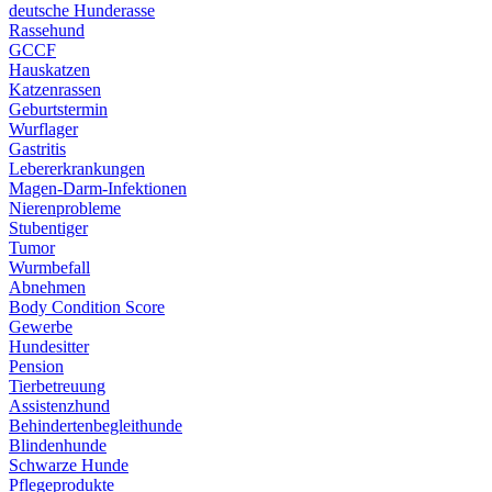
deutsche Hunderasse
Rassehund
GCCF
Hauskatzen
Katzenrassen
Geburtstermin
Wurflager
Gastritis
Lebererkrankungen
Magen-Darm-Infektionen
Nierenprobleme
Stubentiger
Tumor
Wurmbefall
Abnehmen
Body Condition Score
Gewerbe
Hundesitter
Pension
Tierbetreuung
Assistenzhund
Behindertenbegleithunde
Blindenhunde
Schwarze Hunde
Pflegeprodukte