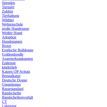
Spenden
Tiertafel
Zubhör
Tierhaltung
Wildtier
Welpenschule
große Hunderasse
Weißer Hund
Adoption
Hundenamen
Boxer
Englische Bulldogge
Goldendoodle
Augenerkrankungen
Epilepsie
kinderlieb
Katzen OP-Schutz
Bengalkatze
Deutsche Dogge
Gigantismus
Rassestandard
Bandscheibe
Bandscheibenvorfall
CT
Lähmung