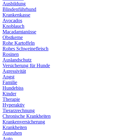
Ausbildung
Blindenführhund
Krankenkasse
Avocados
Knoblauch
Macadamianüsse
Obstkerne
Rohe Kartoffeln
Rohes Schweinefleisch
Rosinen
Auslandschutz
Versicherung für Hunde
Agressivität
Angst
Familie
Hundebiss
Kinder
Therapie
Hyperaktiv
Tierarzrechnung
Chronische Krankheiten
Krankenversicherung
Krankheiten
Ausruhen
Auto