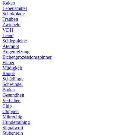
Kakao
Lebensmittel
Schokolade
Trauben
Zwiebeln
VDH
Leine
Schleppleine
Atemnot
Augenreizung
Eichenprozessionsspinner
Fieber
Müdigkeit
Raupe
Schädlinge
Schwindel
Baden
Gesundheit
Verhalten
Chip
Chippen
Mikrochip
Hundetraining
Signalwort
Stubenrein