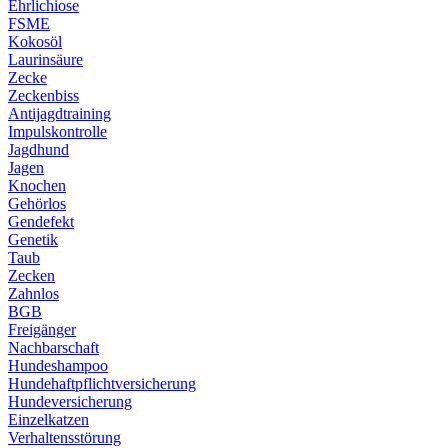
Ehrlichiose
FSME
Kokosöl
Laurinsäure
Zecke
Zeckenbiss
Antijagdtraining
Impulskontrolle
Jagdhund
Jagen
Knochen
Gehörlos
Gendefekt
Genetik
Taub
Zecken
Zahnlos
BGB
Freigänger
Nachbarschaft
Hundeshampoo
Hundehaftpflichtversicherung
Hundeversicherung
Einzelkatzen
Verhaltensstörung