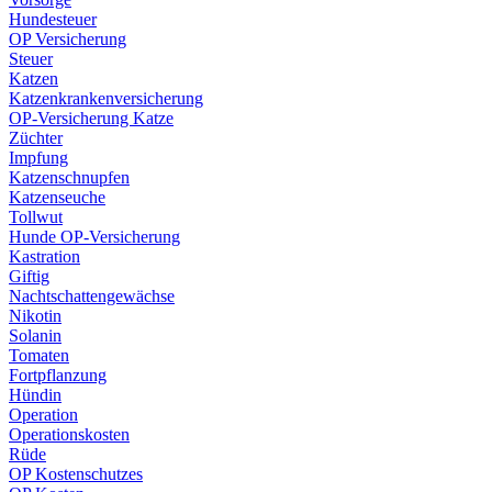
Hundesteuer
OP Versicherung
Steuer
Katzen
Katzenkrankenversicherung
OP-Versicherung Katze
Züchter
Impfung
Katzenschnupfen
Katzenseuche
Tollwut
Hunde OP-Versicherung
Kastration
Giftig
Nachtschattengewächse
Nikotin
Solanin
Tomaten
Fortpflanzung
Hündin
Operation
Operationskosten
Rüde
OP Kostenschutzes