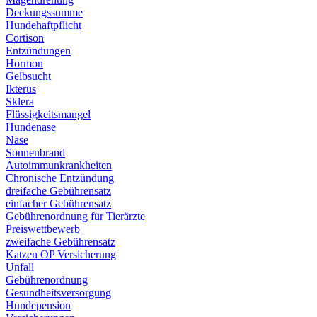
Deckungssumme
Hundehaftpflicht
Cortison
Entzündungen
Hormon
Gelbsucht
Ikterus
Sklera
Flüssigkeitsmangel
Hundenase
Nase
Sonnenbrand
Autoimmunkrankheiten
Chronische Entzündung
dreifache Gebührensatz
einfacher Gebührensatz
Gebührenordnung für Tierärzte
Preiswettbewerb
zweifache Gebührensatz
Katzen OP Versicherung
Unfall
Gebührenordnung
Gesundheitsversorgung
Hundepension