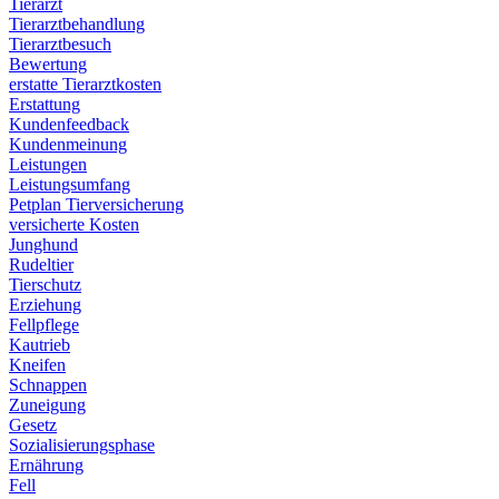
Tierarzt
Tierarztbehandlung
Tierarztbesuch
Bewertung
erstatte Tierarztkosten
Erstattung
Kundenfeedback
Kundenmeinung
Leistungen
Leistungsumfang
Petplan Tierversicherung
versicherte Kosten
Junghund
Rudeltier
Tierschutz
Erziehung
Fellpflege
Kautrieb
Kneifen
Schnappen
Zuneigung
Gesetz
Sozialisierungsphase
Ernährung
Fell