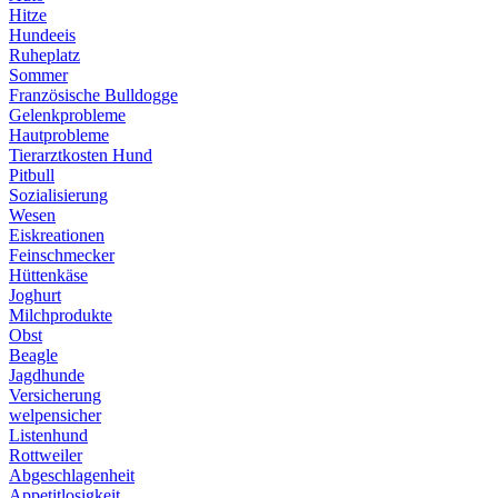
Hitze
Hundeeis
Ruheplatz
Sommer
Französische Bulldogge
Gelenkprobleme
Hautprobleme
Tierarztkosten Hund
Pitbull
Sozialisierung
Wesen
Eiskreationen
Feinschmecker
Hüttenkäse
Joghurt
Milchprodukte
Obst
Beagle
Jagdhunde
Versicherung
welpensicher
Listenhund
Rottweiler
Abgeschlagenheit
Appetitlosigkeit