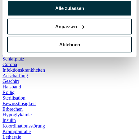
Hauskatze
Alle zulassen
Kater
Katzenspielzeug
Kälte
Leckerlies
Anpassen
Leinenführigkeit
Leinenpflicht
Schmerzen
Ablehnen
Hundebett
Schlaf
Schlafplatz
Corona
Infektionskrankheiten
Anschaffung
Geschirr
Halsband
Rollig
Sterilisation
Bewusstlosigkeit
Erbrechen
Hypoglykämie
Insulin
Koordinationsstörung
Krampfanfälle
Lethargie