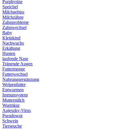
Porphyrine
Speichel
Milchgebiss
Milchzähne
Zahnprobleme
Zahnwechsel
Baby
Kleinkind
Nachwuchs
Erkältung
Husten
laufende Nase
Tränende Augen
Futtermenge
Futterwechsel
Nahrungsergänzung
Welpenfutter
Entwurmen
Immunsystem
Muttermilch
Wurmkur
Aujeszky-Virus
Pseudowut
Schwein
Tierseuche