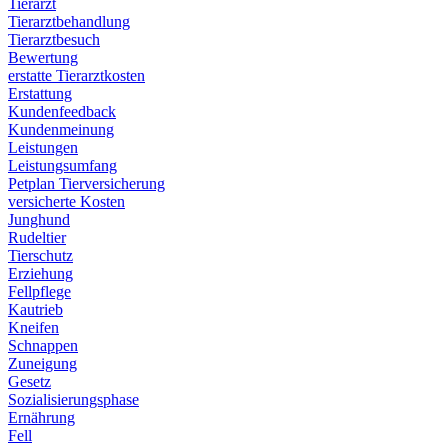
Tierarzt
Tierarztbehandlung
Tierarztbesuch
Bewertung
erstatte Tierarztkosten
Erstattung
Kundenfeedback
Kundenmeinung
Leistungen
Leistungsumfang
Petplan Tierversicherung
versicherte Kosten
Junghund
Rudeltier
Tierschutz
Erziehung
Fellpflege
Kautrieb
Kneifen
Schnappen
Zuneigung
Gesetz
Sozialisierungsphase
Ernährung
Fell