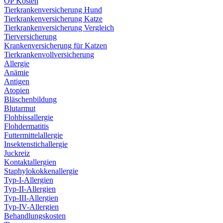
OP Kosten
Tierkrankenversicherung Hund
Tierkrankenversicherung Katze
Tierkrankenversicherung Vergleich
Tierversicherung
Krankenversicherung für Katzen
Tierkrankenvollversicherung
Allergie
Anämie
Antigen
Atopien
Bläschenbildung
Blutarmut
Flohbissallergie
Flohdermatitis
Futtermittelallergie
Insektenstichallergie
Juckreiz
Kontaktallergien
Staphylokokkenallergie
Typ-I-Allergien
Typ-II-Allergien
Typ-III-Allergien
Typ-IV-Allergien
Behandlungskosten