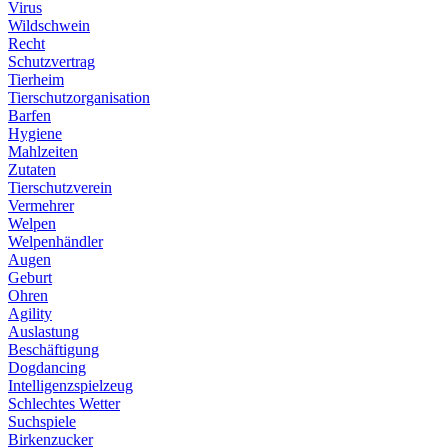
Virus
Wildschwein
Recht
Schutzvertrag
Tierheim
Tierschutzorganisation
Barfen
Hygiene
Mahlzeiten
Zutaten
Tierschutzverein
Vermehrer
Welpen
Welpenhändler
Augen
Geburt
Ohren
Agility
Auslastung
Beschäftigung
Dogdancing
Intelligenzspielzeug
Schlechtes Wetter
Suchspiele
Birkenzucker