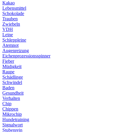
Kakao
Lebensmittel
Schokolade
Trauben
Zwiebeln
VDH
Leine
Schleppleine
Atemnot
Augenreizung
Eichenprozessionsspinner
Fieber
Müdigkeit
Raupe
Schädlinge
Schwindel
Baden
Gesundheit
Verhalten
Chip
Chippen
Mikrochip
Hundetraining
Signalwort
Stubenrein