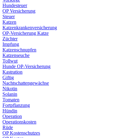
Hundesteuer
OP Versicherung
Steuer
Katzen
Katzenkrankenversicherung
OP-Versicherung Katze
Züchter
Impfung
Katzenschnupfen
Katzenseuche
Tollwut
Hunde OP-Versicherung
Kastration
Giftig
Nachtschattengewächse
Nikotin
Solanin
Tomaten
Fortpflanzung
Hündin
Operation
Operationskosten
Rüde
OP Kostenschutzes