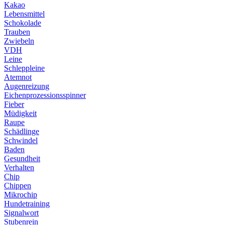
Kakao
Lebensmittel
Schokolade
Trauben
Zwiebeln
VDH
Leine
Schleppleine
Atemnot
Augenreizung
Eichenprozessionsspinner
Fieber
Müdigkeit
Raupe
Schädlinge
Schwindel
Baden
Gesundheit
Verhalten
Chip
Chippen
Mikrochip
Hundetraining
Signalwort
Stubenrein