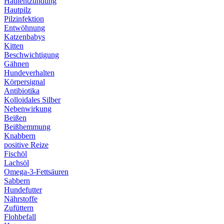
Hautentzündung
Hautpilz
Pilzinfektion
Entwöhnung
Katzenbabys
Kitten
Beschwichtigung
Gähnen
Hundeverhalten
Körpersignal
Antibiotika
Kolloidales Silber
Nebenwirkung
Beißen
Beißhemmung
Knabbern
positive Reize
Fischöl
Lachsöl
Omega-3-Fettsäuren
Sabbern
Hundefutter
Nährstoffe
Zufüttern
Flohbefall