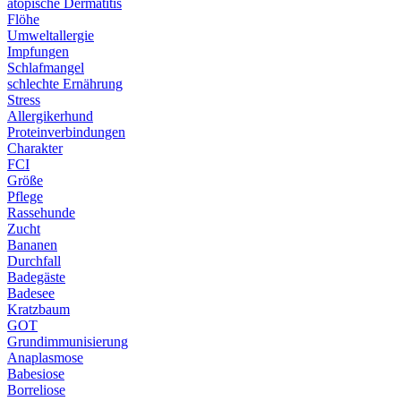
atopische Dermatitis
Flöhe
Umweltallergie
Impfungen
Schlafmangel
schlechte Ernährung
Stress
Allergikerhund
Proteinverbindungen
Charakter
FCI
Größe
Pflege
Rassehunde
Zucht
Bananen
Durchfall
Badegäste
Badesee
Kratzbaum
GOT
Grundimmunisierung
Anaplasmose
Babesiose
Borreliose