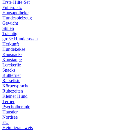
Erste-Hilfe-Set
Futterplatz
Hausapotheke
Hundespielzeug
Gewicht
Stillen
Trächtig
große Hunderassen
Herkunft
Hundekekse
Kausnacks
Kaustange
Lerckerlie
Snacks
Bullterrier
Rasseliste
Körpersprache
Ruhezeiten
Kleiner Hund
Terrier
Psychotherapie
Haustier
Nordsee
EU
Heimtierausweis