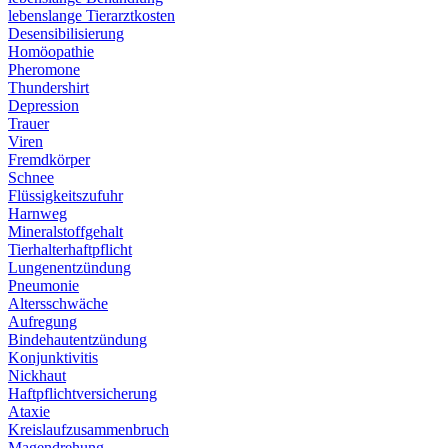
lebenslange Tierarztkosten
Desensibilisierung
Homöopathie
Pheromone
Thundershirt
Depression
Trauer
Viren
Fremdkörper
Schnee
Flüssigkeitszufuhr
Harnweg
Mineralstoffgehalt
Tierhalterhaftpflicht
Lungenentzündung
Pneumonie
Altersschwäche
Aufregung
Bindehautentzündung
Konjunktivitis
Nickhaut
Haftpflichtversicherung
Ataxie
Kreislaufzusammenbruch
Magendrehung