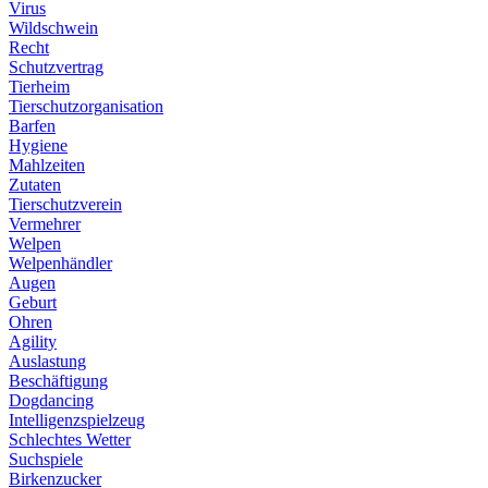
Virus
Wildschwein
Recht
Schutzvertrag
Tierheim
Tierschutzorganisation
Barfen
Hygiene
Mahlzeiten
Zutaten
Tierschutzverein
Vermehrer
Welpen
Welpenhändler
Augen
Geburt
Ohren
Agility
Auslastung
Beschäftigung
Dogdancing
Intelligenzspielzeug
Schlechtes Wetter
Suchspiele
Birkenzucker