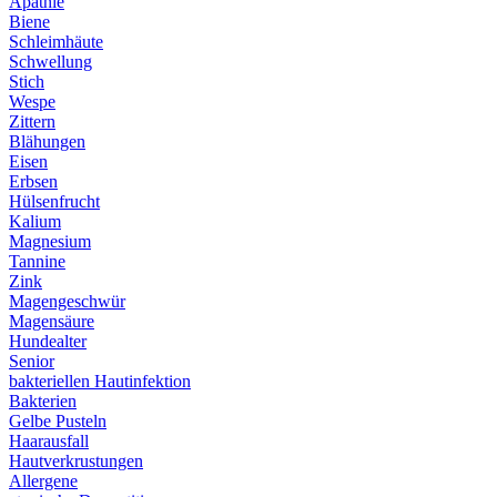
Apathie
Biene
Schleimhäute
Schwellung
Stich
Wespe
Zittern
Blähungen
Eisen
Erbsen
Hülsenfrucht
Kalium
Magnesium
Tannine
Zink
Magengeschwür
Magensäure
Hundealter
Senior
bakteriellen Hautinfektion
Bakterien
Gelbe Pusteln
Haarausfall
Hautverkrustungen
Allergene