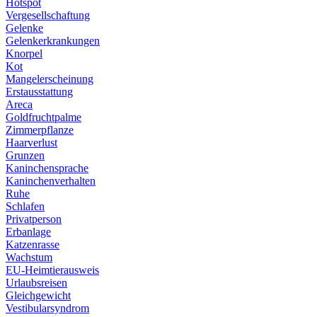
Hotspot
Vergesellschaftung
Gelenke
Gelenkerkrankungen
Knorpel
Kot
Mangelerscheinung
Erstausstattung
Areca
Goldfruchtpalme
Zimmerpflanze
Haarverlust
Grunzen
Kaninchensprache
Kaninchenverhalten
Ruhe
Schlafen
Privatperson
Erbanlage
Katzenrasse
Wachstum
EU-Heimtierausweis
Urlaubsreisen
Gleichgewicht
Vestibularsyndrom