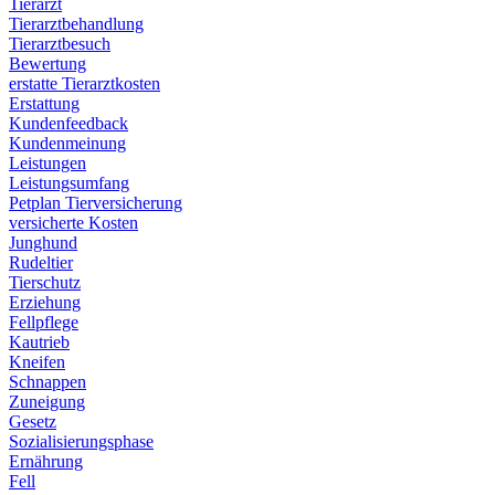
Tierarzt
Tierarztbehandlung
Tierarztbesuch
Bewertung
erstatte Tierarztkosten
Erstattung
Kundenfeedback
Kundenmeinung
Leistungen
Leistungsumfang
Petplan Tierversicherung
versicherte Kosten
Junghund
Rudeltier
Tierschutz
Erziehung
Fellpflege
Kautrieb
Kneifen
Schnappen
Zuneigung
Gesetz
Sozialisierungsphase
Ernährung
Fell