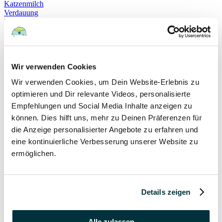
Katzenmilch
Verdauung
Beruhigung
Katzenverhalten
Schnurren
Selbstheilung
Gehorsam
Hundeerziehung
Wir verwenden Cookies
Hundeführerschein
Wir verwenden Cookies, um Dein Website-Erlebnis zu
Prüfung
Sachkundenachweis
optimieren und Dir relevante Videos, personalisierte
Sozialverträglichkeit
Empfehlungen und Social Media Inhalte anzeigen zu
Bloodhound
können. Dies hilft uns, mehr zu Deinen Präferenzen für
Hundesport
Mantrailing
die Anzeige personalisierter Angebote zu erfahren und
Rettungshund
eine kontinuierliche Verbesserung unserer Website zu
Schäferhund
ermöglichen.
Schweißhund
exzessives Lecken
Niesen
Hepatitis
Impfen
Details zeigen
Leptospirose
Parvovirose
Staupe
Alle zulassen