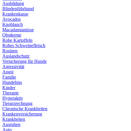
Ausbildung
Blindenführhund
Krankenkasse
Avocados
Knoblauch
Macadamianüsse
Obstkerne
Rohe Kartoffeln
Rohes Schweinefleisch
Rosinen
Auslandschutz
Versicherung für Hunde
Agressivität
Angst
Familie
Hundebiss
Kinder
Therapie
Hyperaktiv
Tierarzrechnung
Chronische Krankheiten
Krankenversicherung
Krankheiten
Ausruhen
Auto