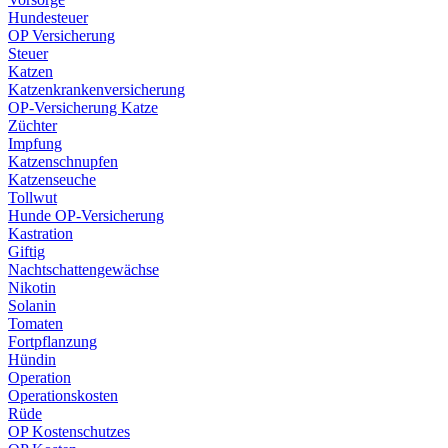
Hundesteuer
OP Versicherung
Steuer
Katzen
Katzenkrankenversicherung
OP-Versicherung Katze
Züchter
Impfung
Katzenschnupfen
Katzenseuche
Tollwut
Hunde OP-Versicherung
Kastration
Giftig
Nachtschattengewächse
Nikotin
Solanin
Tomaten
Fortpflanzung
Hündin
Operation
Operationskosten
Rüde
OP Kostenschutzes