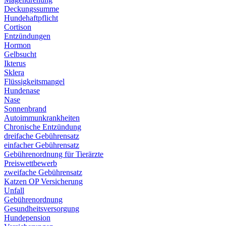
Deckungssumme
Hundehaftpflicht
Cortison
Entzündungen
Hormon
Gelbsucht
Ikterus
Sklera
Flüssigkeitsmangel
Hundenase
Nase
Sonnenbrand
Autoimmunkrankheiten
Chronische Entzündung
dreifache Gebührensatz
einfacher Gebührensatz
Gebührenordnung für Tierärzte
Preiswettbewerb
zweifache Gebührensatz
Katzen OP Versicherung
Unfall
Gebührenordnung
Gesundheitsversorgung
Hundepension