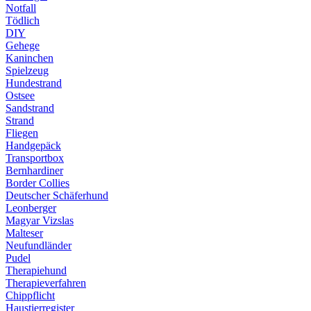
Notfall
Tödlich
DIY
Gehege
Kaninchen
Spielzeug
Hundestrand
Ostsee
Sandstrand
Strand
Fliegen
Handgepäck
Transportbox
Bernhardiner
Border Collies
Deutscher Schäferhund
Leonberger
Magyar Vizslas
Malteser
Neufundländer
Pudel
Therapiehund
Therapieverfahren
Chippflicht
Haustierregister