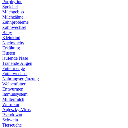
Porphyrine
Speichel
Milchgebiss
Milchzähne
Zahnprobleme
Zahnwechsel
Baby
Kleinkind
Nachwuchs
Erkältung
Husten
laufende Nase
Tränende Augen
Futtermenge
Futterwechsel
Nahrungsergänzung
Welpenfutter
Entwurmen
Immunsystem
Muttermilch
Wurmkur
Aujeszky-Virus
Pseudowut
Schwein
Tierseuche