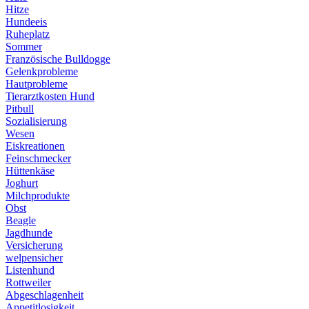
Hitze
Hundeeis
Ruheplatz
Sommer
Französische Bulldogge
Gelenkprobleme
Hautprobleme
Tierarztkosten Hund
Pitbull
Sozialisierung
Wesen
Eiskreationen
Feinschmecker
Hüttenkäse
Joghurt
Milchprodukte
Obst
Beagle
Jagdhunde
Versicherung
welpensicher
Listenhund
Rottweiler
Abgeschlagenheit
Appetitlosigkeit