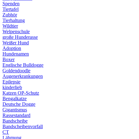
Spenden
Tiertafel
Zubhör
Tierhaltung
Wildtier
Welpenschule
große Hunderasse
Weißer Hund
Adoption
Hundenamen
Boxer
Englische Bulldogge
Goldendoodle
Augenerkrankungen
Epilepsie
kinderlieb
Katzen OP-Schutz
Bengalkatze
Deutsche Dogge
Gigantismus
Rassestandard
Bandscheibe
Bandscheibenvorfall
CT
Lähmung