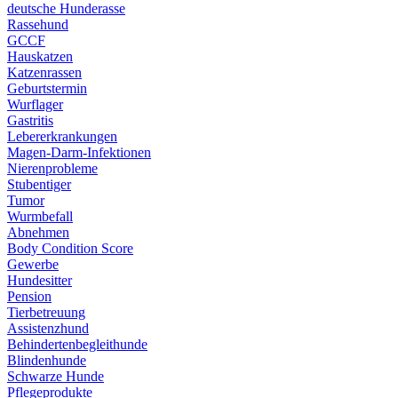
deutsche Hunderasse
Rassehund
GCCF
Hauskatzen
Katzenrassen
Geburtstermin
Wurflager
Gastritis
Lebererkrankungen
Magen-Darm-Infektionen
Nierenprobleme
Stubentiger
Tumor
Wurmbefall
Abnehmen
Body Condition Score
Gewerbe
Hundesitter
Pension
Tierbetreuung
Assistenzhund
Behindertenbegleithunde
Blindenhunde
Schwarze Hunde
Pflegeprodukte