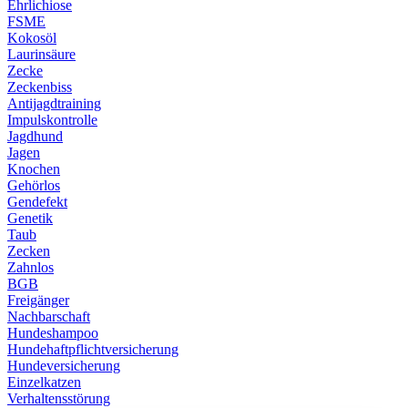
Ehrlichiose
FSME
Kokosöl
Laurinsäure
Zecke
Zeckenbiss
Antijagdtraining
Impulskontrolle
Jagdhund
Jagen
Knochen
Gehörlos
Gendefekt
Genetik
Taub
Zecken
Zahnlos
BGB
Freigänger
Nachbarschaft
Hundeshampoo
Hundehaftpflichtversicherung
Hundeversicherung
Einzelkatzen
Verhaltensstörung