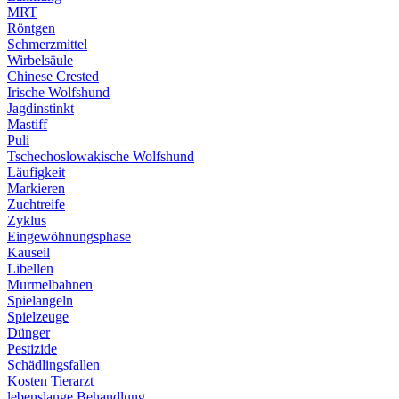
MRT
Röntgen
Schmerzmittel
Wirbelsäule
Chinese Crested
Irische Wolfshund
Jagdinstinkt
Mastiff
Puli
Tschechoslowakische Wolfshund
Läufigkeit
Markieren
Zuchtreife
Zyklus
Eingewöhnungsphase
Kauseil
Libellen
Murmelbahnen
Spielangeln
Spielzeuge
Dünger
Pestizide
Schädlingsfallen
Kosten Tierarzt
lebenslange Behandlung