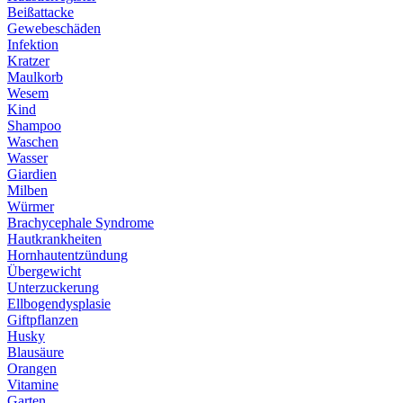
Beißattacke
Gewebeschäden
Infektion
Kratzer
Maulkorb
Wesem
Kind
Shampoo
Waschen
Wasser
Giardien
Milben
Würmer
Brachycephale Syndrome
Hautkrankheiten
Hornhautentzündung
Übergewicht
Unterzuckerung
Ellbogendysplasie
Giftpflanzen
Husky
Blausäure
Orangen
Vitamine
Garten