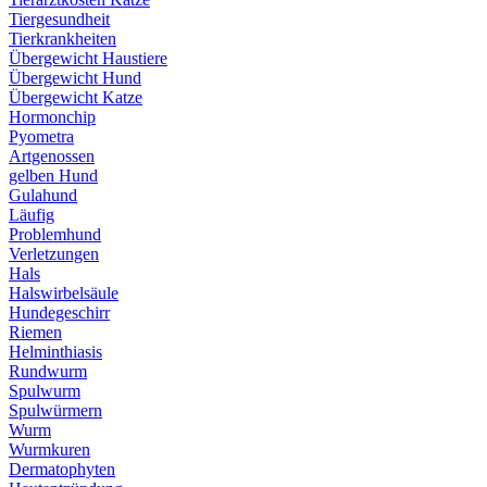
Tiergesundheit
Tierkrankheiten
Übergewicht Haustiere
Übergewicht Hund
Übergewicht Katze
Hormonchip
Pyometra
Artgenossen
gelben Hund
Gulahund
Läufig
Problemhund
Verletzungen
Hals
Halswirbelsäule
Hundegeschirr
Riemen
Helminthiasis
Rundwurm
Spulwurm
Spulwürmern
Wurm
Wurmkuren
Dermatophyten