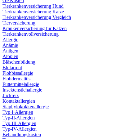
OP Kosten
Tierkrankenversicherung Hund
Tierkrankenversicherung Katze
Tierkrankenversicherung Vergleich
Tierversicherung
Krankenversicherung für Katzen
Tierkrankenvollversicherung
Allergie
Anämie
Antigen
Atopien
Bläschenbildung
Blutarmut
Flohbissallergie
Flohdermatitis
Futtermittelallergie
Insektenstichallergie
Juckreiz
Kontaktallergien
Staphylokokkenallergie
Typ-I-Allergien
Typ-II-Allergien
Typ-III-Allergien
Typ-IV-Allergien
Behandlungskosten