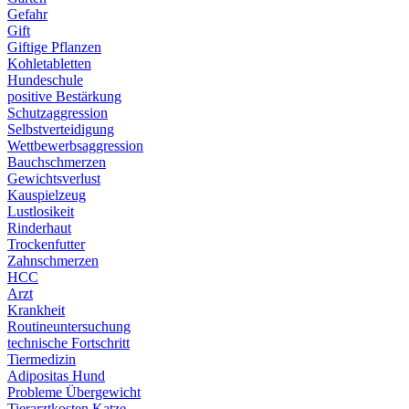
Gefahr
Gift
Giftige Pflanzen
Kohletabletten
Hundeschule
positive Bestärkung
Schutzaggression
Selbstverteidigung
Wettbewerbsaggression
Bauchschmerzen
Gewichtsverlust
Kauspielzeug
Lustlosikeit
Rinderhaut
Trockenfutter
Zahnschmerzen
HCC
Arzt
Krankheit
Routineuntersuchung
technische Fortschritt
Tiermedizin
Adipositas Hund
Probleme Übergewicht
Tierarztkosten Katze