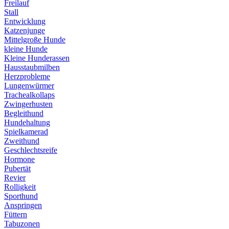
Freilauf
Stall
Entwicklung
Katzenjunge
Mittelgroße Hunde
kleine Hunde
Kleine Hunderassen
Hausstaubmilben
Herzprobleme
Lungenwürmer
Trachealkollaps
Zwingerhusten
Begleithund
Hundehaltung
Spielkamerad
Zweithund
Geschlechtsreife
Hormone
Pubertät
Revier
Rolligkeit
Sporthund
Anspringen
Füttern
Tabuzonen