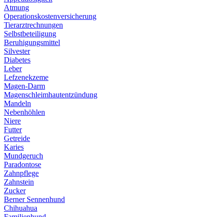
Atmung
Operationskostenversicherung
Tierarztrechnungen
Selbstbeteiligung
Beruhigungsmittel
Silvester
Diabetes
Leber
Lefzenekzeme
Magen-Darm
Magenschleimhautentzündung
Mandeln
Nebenhöhlen
Niere
Futter
Getreide
Karies
Mundgeruch
Paradontose
Zahnpflege
Zahnstein
Zucker
Berner Sennenhund
Chihuahua
Familienhund