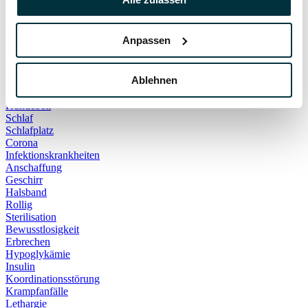
Hauskatze
Kater
Katzenspielzeug
Anpassen
Kälte
Leckerlies
Leinenführigkeit
Ablehnen
Leinenpflicht
Schmerzen
Hundebett
Schlaf
Schlafplatz
Corona
Infektionskrankheiten
Anschaffung
Geschirr
Halsband
Rollig
Sterilisation
Bewusstlosigkeit
Erbrechen
Hypoglykämie
Insulin
Koordinationsstörung
Krampfanfälle
Lethargie