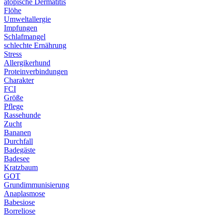
atopische Dermatitis
Flöhe
Umweltallergie
Impfungen
Schlafmangel
schlechte Ernährung
Stress
Allergikerhund
Proteinverbindungen
Charakter
FCI
Größe
Pflege
Rassehunde
Zucht
Bananen
Durchfall
Badegäste
Badesee
Kratzbaum
GOT
Grundimmunisierung
Anaplasmose
Babesiose
Borreliose