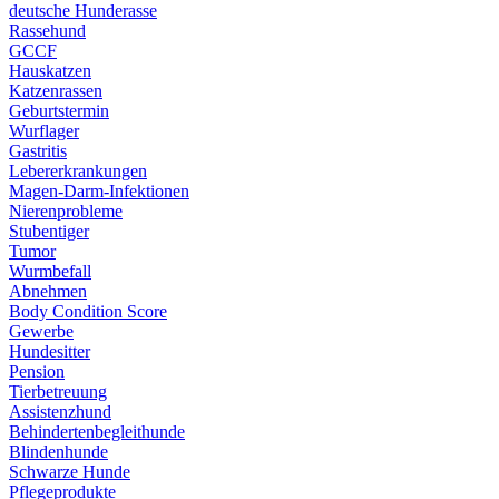
deutsche Hunderasse
Rassehund
GCCF
Hauskatzen
Katzenrassen
Geburtstermin
Wurflager
Gastritis
Lebererkrankungen
Magen-Darm-Infektionen
Nierenprobleme
Stubentiger
Tumor
Wurmbefall
Abnehmen
Body Condition Score
Gewerbe
Hundesitter
Pension
Tierbetreuung
Assistenzhund
Behindertenbegleithunde
Blindenhunde
Schwarze Hunde
Pflegeprodukte