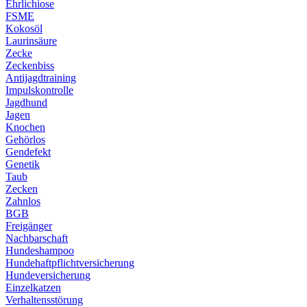
Ehrlichiose
FSME
Kokosöl
Laurinsäure
Zecke
Zeckenbiss
Antijagdtraining
Impulskontrolle
Jagdhund
Jagen
Knochen
Gehörlos
Gendefekt
Genetik
Taub
Zecken
Zahnlos
BGB
Freigänger
Nachbarschaft
Hundeshampoo
Hundehaftpflichtversicherung
Hundeversicherung
Einzelkatzen
Verhaltensstörung