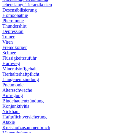
lebenslange Tierarztkosten
Desensibilisierung
Homöopathie
Pheromone
Thundershirt
Depression
Trauer
Viren
Fremdkörper
Schnee
Flüssigkeitszufuhr
Harnweg
Mineralstoffgehalt
Tierhalterhaftpflicht
Lungenentzündung
Pneumonie
Altersschwäche
Aufregung
Bindehautentzündung
Konjunktivitis
Nickhaut
Haftpflichtversicherung
Ataxie
Kreislaufzusammenbruch
Magendrehung