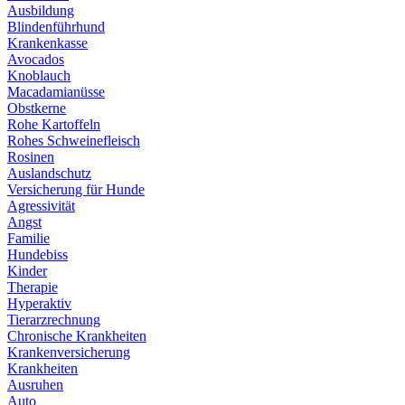
Ausbildung
Blindenführhund
Krankenkasse
Avocados
Knoblauch
Macadamianüsse
Obstkerne
Rohe Kartoffeln
Rohes Schweinefleisch
Rosinen
Auslandschutz
Versicherung für Hunde
Agressivität
Angst
Familie
Hundebiss
Kinder
Therapie
Hyperaktiv
Tierarzrechnung
Chronische Krankheiten
Krankenversicherung
Krankheiten
Ausruhen
Auto