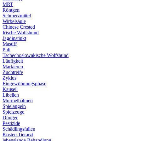
MRT
Röntgen
Schmerzmittel
Wirbelsäule
Chinese Crested
Irische Wolfshund
Jagdinstinkt
Mastiff
Puli
Tschechoslowakische Wolfshund
Läufigkeit
Markieren
Zuchtreife
Zyklus
Eingewöhnungsphase
Kauseil
Libellen
Murmelbahnen
Spielangeln
Spielzeuge
Dünger
Pestizide
Schädlingsfallen
Kosten Tierarzt
lebenslange Behandlung