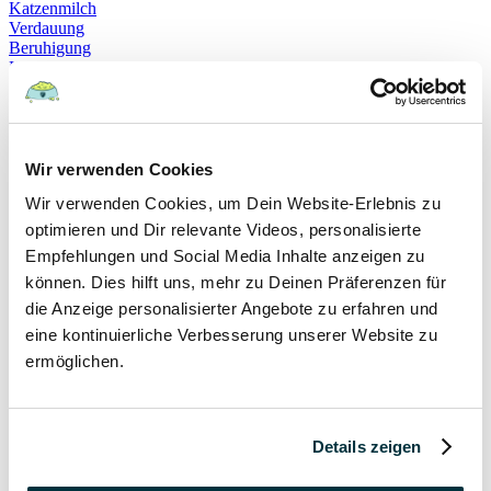
Katzenmilch
Verdauung
Beruhigung
Katzenverhalten
Schnurren
Selbstheilung
Gehorsam
Hundeerziehung
Hundeführerschein
Wir verwenden Cookies
Prüfung
Wir verwenden Cookies, um Dein Website-Erlebnis zu
Sachkundenachweis
Sozialverträglichkeit
optimieren und Dir relevante Videos, personalisierte
Bloodhound
Empfehlungen und Social Media Inhalte anzeigen zu
Hundesport
können. Dies hilft uns, mehr zu Deinen Präferenzen für
Mantrailing
Rettungshund
die Anzeige personalisierter Angebote zu erfahren und
Schäferhund
eine kontinuierliche Verbesserung unserer Website zu
Schweißhund
ermöglichen.
exzessives Lecken
Niesen
Hepatitis
Impfen
Leptospirose
Details zeigen
Parvovirose
Staupe