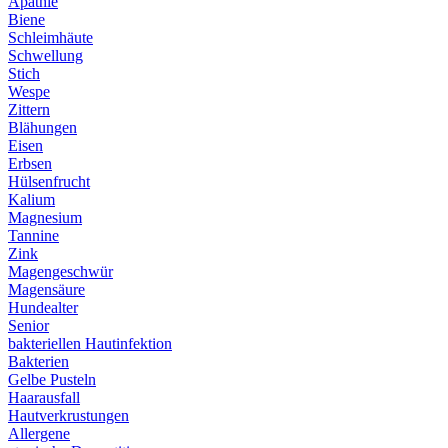
Apathie
Biene
Schleimhäute
Schwellung
Stich
Wespe
Zittern
Blähungen
Eisen
Erbsen
Hülsenfrucht
Kalium
Magnesium
Tannine
Zink
Magengeschwür
Magensäure
Hundealter
Senior
bakteriellen Hautinfektion
Bakterien
Gelbe Pusteln
Haarausfall
Hautverkrustungen
Allergene