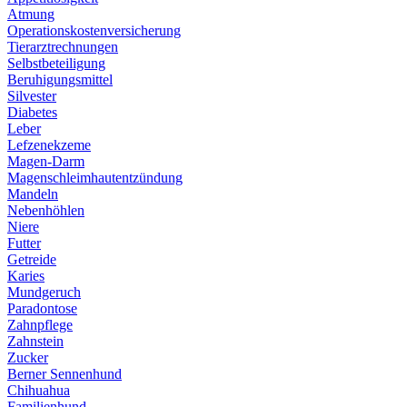
Atmung
Operationskostenversicherung
Tierarztrechnungen
Selbstbeteiligung
Beruhigungsmittel
Silvester
Diabetes
Leber
Lefzenekzeme
Magen-Darm
Magenschleimhautentzündung
Mandeln
Nebenhöhlen
Niere
Futter
Getreide
Karies
Mundgeruch
Paradontose
Zahnpflege
Zahnstein
Zucker
Berner Sennenhund
Chihuahua
Familienhund