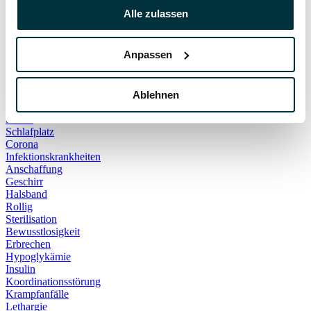
Hauskatze
Alle zulassen
Kater
Katzenspielzeug
Kälte
Anpassen
Leckerlies
Leinenführigkeit
Leinenpflicht
Schmerzen
Ablehnen
Hundebett
Schlaf
Schlafplatz
Corona
Infektionskrankheiten
Anschaffung
Geschirr
Halsband
Rollig
Sterilisation
Bewusstlosigkeit
Erbrechen
Hypoglykämie
Insulin
Koordinationsstörung
Krampfanfälle
Lethargie