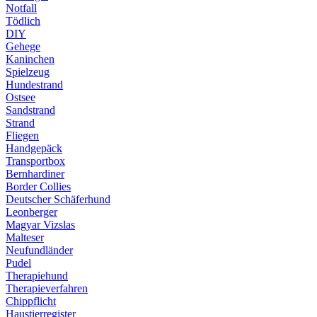
Notfall
Tödlich
DIY
Gehege
Kaninchen
Spielzeug
Hundestrand
Ostsee
Sandstrand
Strand
Fliegen
Handgepäck
Transportbox
Bernhardiner
Border Collies
Deutscher Schäferhund
Leonberger
Magyar Vizslas
Malteser
Neufundländer
Pudel
Therapiehund
Therapieverfahren
Chippflicht
Haustierregister