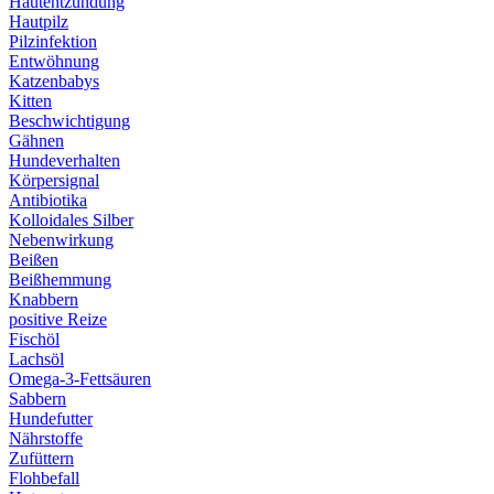
Hautentzündung
Hautpilz
Pilzinfektion
Entwöhnung
Katzenbabys
Kitten
Beschwichtigung
Gähnen
Hundeverhalten
Körpersignal
Antibiotika
Kolloidales Silber
Nebenwirkung
Beißen
Beißhemmung
Knabbern
positive Reize
Fischöl
Lachsöl
Omega-3-Fettsäuren
Sabbern
Hundefutter
Nährstoffe
Zufüttern
Flohbefall