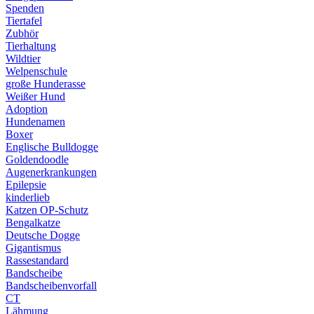
Spenden
Tiertafel
Zubhör
Tierhaltung
Wildtier
Welpenschule
große Hunderasse
Weißer Hund
Adoption
Hundenamen
Boxer
Englische Bulldogge
Goldendoodle
Augenerkrankungen
Epilepsie
kinderlieb
Katzen OP-Schutz
Bengalkatze
Deutsche Dogge
Gigantismus
Rassestandard
Bandscheibe
Bandscheibenvorfall
CT
Lähmung