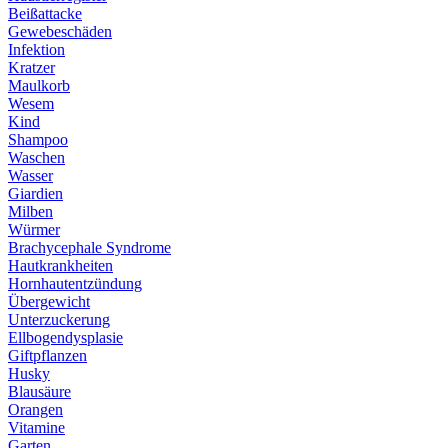
Beißattacke
Gewebeschäden
Infektion
Kratzer
Maulkorb
Wesem
Kind
Shampoo
Waschen
Wasser
Giardien
Milben
Würmer
Brachycephale Syndrome
Hautkrankheiten
Hornhautentzündung
Übergewicht
Unterzuckerung
Ellbogendysplasie
Giftpflanzen
Husky
Blausäure
Orangen
Vitamine
Garten