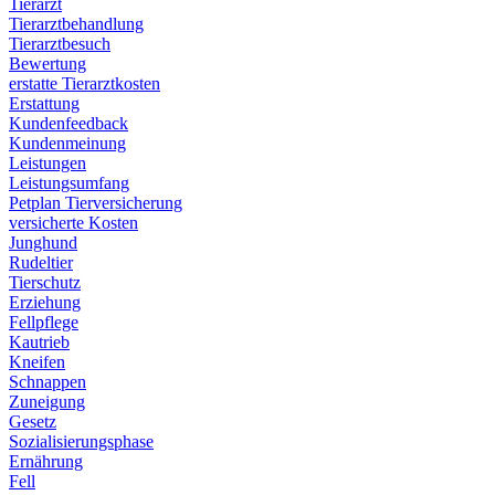
Tierarzt
Tierarztbehandlung
Tierarztbesuch
Bewertung
erstatte Tierarztkosten
Erstattung
Kundenfeedback
Kundenmeinung
Leistungen
Leistungsumfang
Petplan Tierversicherung
versicherte Kosten
Junghund
Rudeltier
Tierschutz
Erziehung
Fellpflege
Kautrieb
Kneifen
Schnappen
Zuneigung
Gesetz
Sozialisierungsphase
Ernährung
Fell