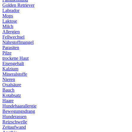
Golden Retriever
Labrador
Mops
Laktose
Milch
Allergien
Fellwechsel
Nährstoffmangel
Parasiten
Pilze
trockene Haut
Eisengehalt
Kalzium
Mineralstoffe
Nieren
Oxalsäure
Bauch
Kotabsatz
Haare
Hundehaarallergie
Bewegungsdrang
Hunderassen
Reizschwelle
Zeitaufwand