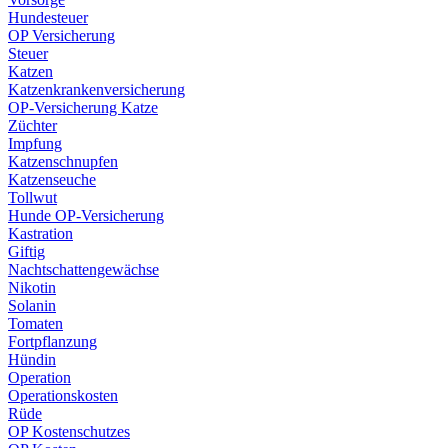
Hundesteuer
OP Versicherung
Steuer
Katzen
Katzenkrankenversicherung
OP-Versicherung Katze
Züchter
Impfung
Katzenschnupfen
Katzenseuche
Tollwut
Hunde OP-Versicherung
Kastration
Giftig
Nachtschattengewächse
Nikotin
Solanin
Tomaten
Fortpflanzung
Hündin
Operation
Operationskosten
Rüde
OP Kostenschutzes