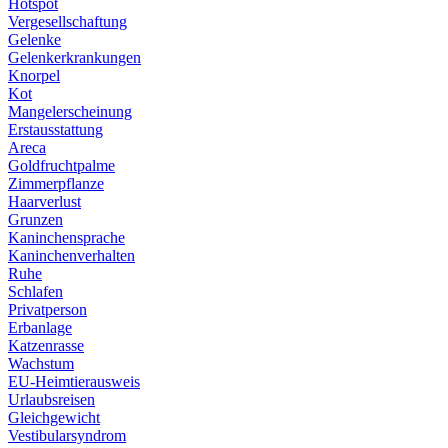
Hotspot
Vergesellschaftung
Gelenke
Gelenkerkrankungen
Knorpel
Kot
Mangelerscheinung
Erstausstattung
Areca
Goldfruchtpalme
Zimmerpflanze
Haarverlust
Grunzen
Kaninchensprache
Kaninchenverhalten
Ruhe
Schlafen
Privatperson
Erbanlage
Katzenrasse
Wachstum
EU-Heimtierausweis
Urlaubsreisen
Gleichgewicht
Vestibularsyndrom