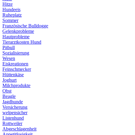
Hitze
Hundeeis
Ruheplatz
Sommer
Französische Bulldogge
Gelenkprobleme
Hautprobleme
Tierarztkosten Hund
Pitbull
Sozialisierung
Wesen
Eiskreationen
Feinschmecker
Hüttenkäse
Joghurt
Milchprodukte
Obst
Beagle
Jagdhunde
Versicherung
welpensicher
Listenhund
Rottweiler
Abgeschlagenheit
Appetitlosigkeit