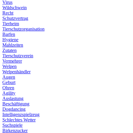
Virus
Wildschwein
Recht
Schutzvertrag
Tierheim
Tierschutzorganisation
Barfen
Hygiene
Mahlzeiten
Zutaten
Tierschutzverein
Vermehrer
Welpen
Welpenhändler
Augen
Geburt
Ohren
Agility
Auslastung
Beschäftigung
Dogdancing
Intelligenzspielzeug
Schlechtes Wetter
Suchspiele
Birkenzucker