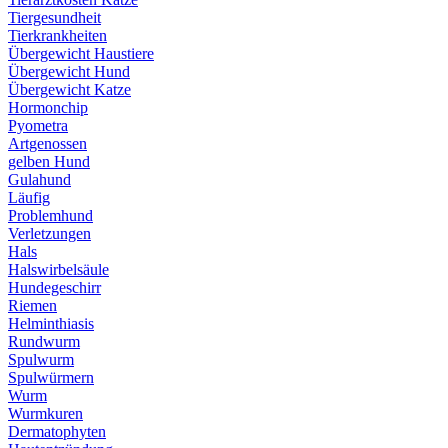
Tiergesundheit
Tierkrankheiten
Übergewicht Haustiere
Übergewicht Hund
Übergewicht Katze
Hormonchip
Pyometra
Artgenossen
gelben Hund
Gulahund
Läufig
Problemhund
Verletzungen
Hals
Halswirbelsäule
Hundegeschirr
Riemen
Helminthiasis
Rundwurm
Spulwurm
Spulwürmern
Wurm
Wurmkuren
Dermatophyten