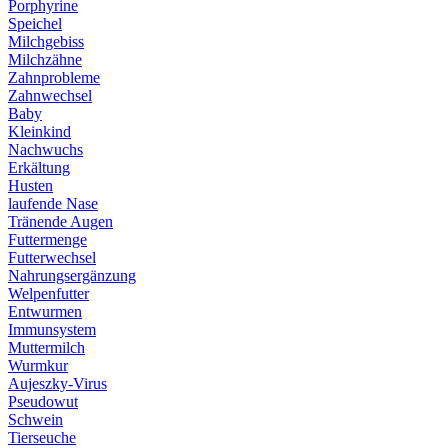
Porphyrine
Speichel
Milchgebiss
Milchzähne
Zahnprobleme
Zahnwechsel
Baby
Kleinkind
Nachwuchs
Erkältung
Husten
laufende Nase
Tränende Augen
Futtermenge
Futterwechsel
Nahrungsergänzung
Welpenfutter
Entwurmen
Immunsystem
Muttermilch
Wurmkur
Aujeszky-Virus
Pseudowut
Schwein
Tierseuche