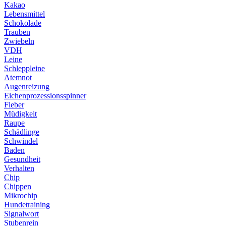
Kakao
Lebensmittel
Schokolade
Trauben
Zwiebeln
VDH
Leine
Schleppleine
Atemnot
Augenreizung
Eichenprozessionsspinner
Fieber
Müdigkeit
Raupe
Schädlinge
Schwindel
Baden
Gesundheit
Verhalten
Chip
Chippen
Mikrochip
Hundetraining
Signalwort
Stubenrein