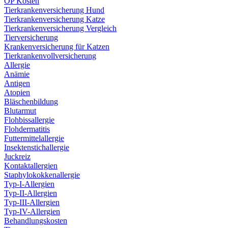
OP Kosten
Tierkrankenversicherung Hund
Tierkrankenversicherung Katze
Tierkrankenversicherung Vergleich
Tierversicherung
Krankenversicherung für Katzen
Tierkrankenvollversicherung
Allergie
Anämie
Antigen
Atopien
Bläschenbildung
Blutarmut
Flohbissallergie
Flohdermatitis
Futtermittelallergie
Insektenstichallergie
Juckreiz
Kontaktallergien
Staphylokokkenallergie
Typ-I-Allergien
Typ-II-Allergien
Typ-III-Allergien
Typ-IV-Allergien
Behandlungskosten