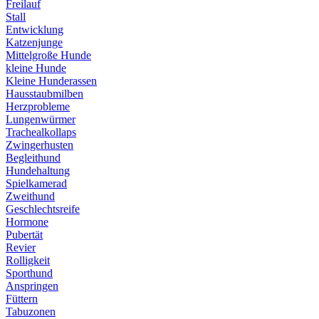
Freilauf
Stall
Entwicklung
Katzenjunge
Mittelgroße Hunde
kleine Hunde
Kleine Hunderassen
Hausstaubmilben
Herzprobleme
Lungenwürmer
Trachealkollaps
Zwingerhusten
Begleithund
Hundehaltung
Spielkamerad
Zweithund
Geschlechtsreife
Hormone
Pubertät
Revier
Rolligkeit
Sporthund
Anspringen
Füttern
Tabuzonen