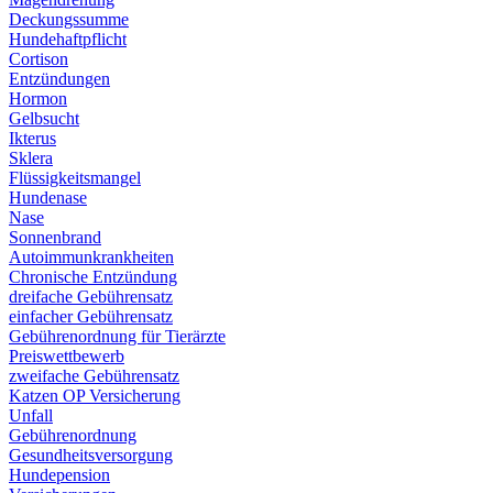
Deckungssumme
Hundehaftpflicht
Cortison
Entzündungen
Hormon
Gelbsucht
Ikterus
Sklera
Flüssigkeitsmangel
Hundenase
Nase
Sonnenbrand
Autoimmunkrankheiten
Chronische Entzündung
dreifache Gebührensatz
einfacher Gebührensatz
Gebührenordnung für Tierärzte
Preiswettbewerb
zweifache Gebührensatz
Katzen OP Versicherung
Unfall
Gebührenordnung
Gesundheitsversorgung
Hundepension