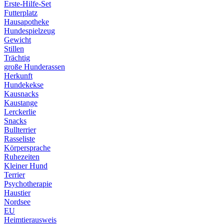
Erste-Hilfe-Set
Futterplatz
Hausapotheke
Hundespielzeug
Gewicht
Stillen
Trächtig
große Hunderassen
Herkunft
Hundekekse
Kausnacks
Kaustange
Lerckerlie
Snacks
Bullterrier
Rasseliste
Körpersprache
Ruhezeiten
Kleiner Hund
Terrier
Psychotherapie
Haustier
Nordsee
EU
Heimtierausweis