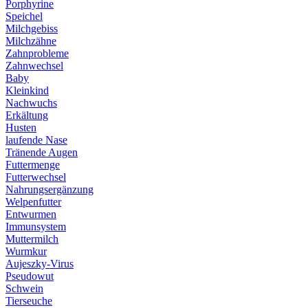
Porphyrine
Speichel
Milchgebiss
Milchzähne
Zahnprobleme
Zahnwechsel
Baby
Kleinkind
Nachwuchs
Erkältung
Husten
laufende Nase
Tränende Augen
Futtermenge
Futterwechsel
Nahrungsergänzung
Welpenfutter
Entwurmen
Immunsystem
Muttermilch
Wurmkur
Aujeszky-Virus
Pseudowut
Schwein
Tierseuche