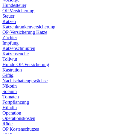
Hundesteuer
OP Versicherung
Steuer
Katzen
Katzenkrankenversicherung
OP-Versicherung Katze
Züchter
Impfung
Katzenschnupfen
Katzenseuche
Tollwut
Hunde OP-Versicherung
Kastration
Giftig
Nachtschattengewächse
Nikotin
Solanin
Tomaten
Fortpflanzung
Hündin
Operation
Operationskosten
Rüde
OP Kostenschutzes