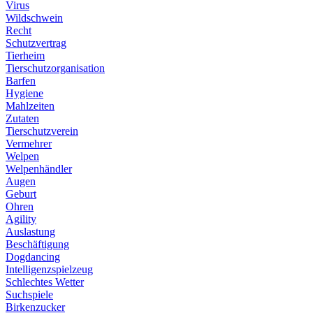
Virus
Wildschwein
Recht
Schutzvertrag
Tierheim
Tierschutzorganisation
Barfen
Hygiene
Mahlzeiten
Zutaten
Tierschutzverein
Vermehrer
Welpen
Welpenhändler
Augen
Geburt
Ohren
Agility
Auslastung
Beschäftigung
Dogdancing
Intelligenzspielzeug
Schlechtes Wetter
Suchspiele
Birkenzucker