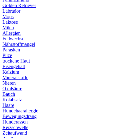
Golden Retriever
Labrador
Mops
Laktose
Milch
Allergien
Fellwechsel
Nährstoffmangel
Parasiten
Pilze
trockene Haut
Eisengehalt
Kalzium
Mineralstoffe
Nieren
Oxalsäure
Bauch
Kotabsatz
Haare
Hundehaarallergie
Bewegungsdrang
Hunderassen
Reizschwelle
Zeitaufwand