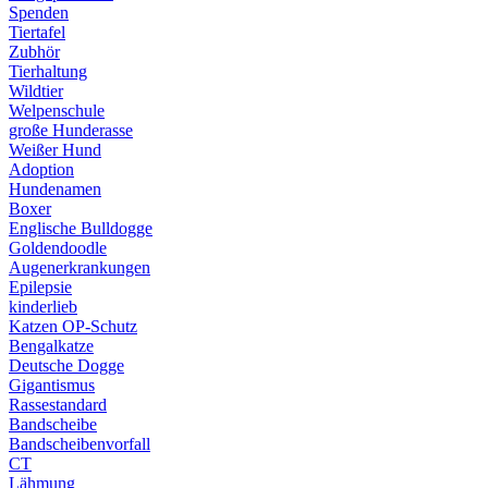
Spenden
Tiertafel
Zubhör
Tierhaltung
Wildtier
Welpenschule
große Hunderasse
Weißer Hund
Adoption
Hundenamen
Boxer
Englische Bulldogge
Goldendoodle
Augenerkrankungen
Epilepsie
kinderlieb
Katzen OP-Schutz
Bengalkatze
Deutsche Dogge
Gigantismus
Rassestandard
Bandscheibe
Bandscheibenvorfall
CT
Lähmung