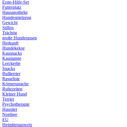
Erste-Hilfe-Set
Futterplatz
Hausapotheke
Hundespielzeug
Gewicht
Stillen
Trächtig
große Hunderassen
Herkunft
Hundekekse
Kausnacks
Kaustange
Lerckerlie
Snacks
Bullterrier
Rasseliste
Körpersprache
Ruhezeiten
Kleiner Hund
Terrier
Psychotherapie
Haustier
Nordsee
EU
Heimtierausweis