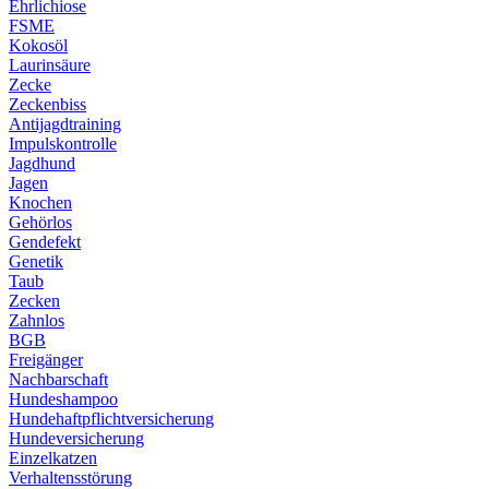
Ehrlichiose
FSME
Kokosöl
Laurinsäure
Zecke
Zeckenbiss
Antijagdtraining
Impulskontrolle
Jagdhund
Jagen
Knochen
Gehörlos
Gendefekt
Genetik
Taub
Zecken
Zahnlos
BGB
Freigänger
Nachbarschaft
Hundeshampoo
Hundehaftpflichtversicherung
Hundeversicherung
Einzelkatzen
Verhaltensstörung