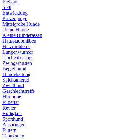
Freilauf
Stall
Entwicklung
Katzenjunge
Mittelgroße Hunde
kleine Hunde
Kleine Hunderassen
Hausstaubmilben
Herzprobleme
Lungenwürmer
Trachealkollaps
Zwingerhusten
Begleithund
Hundehaltung
Spielkamerad
Zweithund
Geschlechtsreife
Hormone
Pubertät
Revier
Rolligkeit
Sporthund
Anspringen
Füttern
Tabuzonen