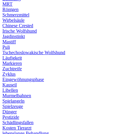
MRT
Röntgen
Schmerzmittel
Wirbelsäule
Chinese Crested
Irische Wolfshund
Jagdinstinkt
Mastiff
Puli
Tschechoslowakische Wolfshund
Läufigkeit
Markieren
Zuchtreife
Zyklus
Eingewöhnungsphase
Kauseil
Libellen
Murmelbahnen
Spielangeln
Spielzeuge
Dünger
Pestizide
Schädlingsfallen
Kosten Tierarzt
lebenslange Behandlung