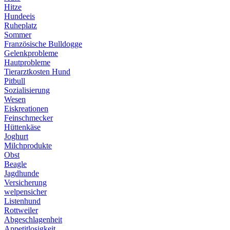
Hitze
Hundeeis
Ruheplatz
Sommer
Französische Bulldogge
Gelenkprobleme
Hautprobleme
Tierarztkosten Hund
Pitbull
Sozialisierung
Wesen
Eiskreationen
Feinschmecker
Hüttenkäse
Joghurt
Milchprodukte
Obst
Beagle
Jagdhunde
Versicherung
welpensicher
Listenhund
Rottweiler
Abgeschlagenheit
Appetitlosigkeit