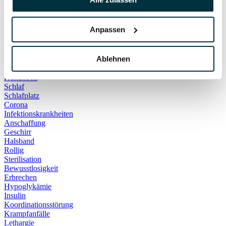
Hauskatze
Kater
Katzenspielzeug
Anpassen
Kälte
Leckerlies
Leinenführigkeit
Ablehnen
Leinenpflicht
Schmerzen
Hundebett
Schlaf
Schlafplatz
Corona
Infektionskrankheiten
Anschaffung
Geschirr
Halsband
Rollig
Sterilisation
Bewusstlosigkeit
Erbrechen
Hypoglykämie
Insulin
Koordinationsstörung
Krampfanfälle
Lethargie