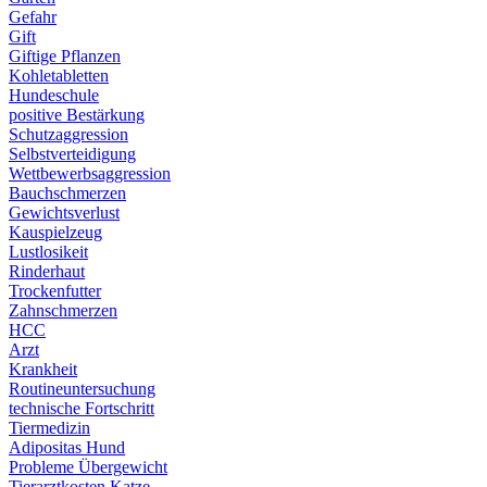
Gefahr
Gift
Giftige Pflanzen
Kohletabletten
Hundeschule
positive Bestärkung
Schutzaggression
Selbstverteidigung
Wettbewerbsaggression
Bauchschmerzen
Gewichtsverlust
Kauspielzeug
Lustlosikeit
Rinderhaut
Trockenfutter
Zahnschmerzen
HCC
Arzt
Krankheit
Routineuntersuchung
technische Fortschritt
Tiermedizin
Adipositas Hund
Probleme Übergewicht
Tierarztkosten Katze