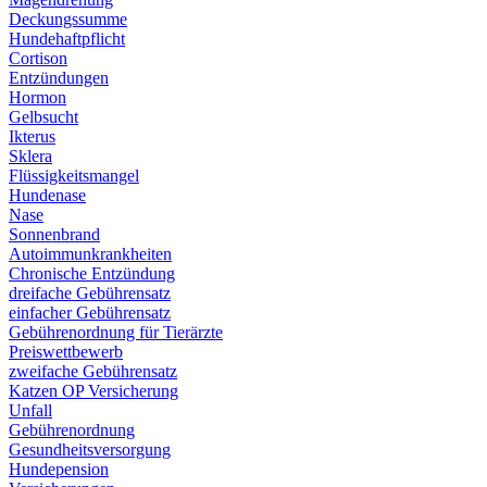
Deckungssumme
Hundehaftpflicht
Cortison
Entzündungen
Hormon
Gelbsucht
Ikterus
Sklera
Flüssigkeitsmangel
Hundenase
Nase
Sonnenbrand
Autoimmunkrankheiten
Chronische Entzündung
dreifache Gebührensatz
einfacher Gebührensatz
Gebührenordnung für Tierärzte
Preiswettbewerb
zweifache Gebührensatz
Katzen OP Versicherung
Unfall
Gebührenordnung
Gesundheitsversorgung
Hundepension