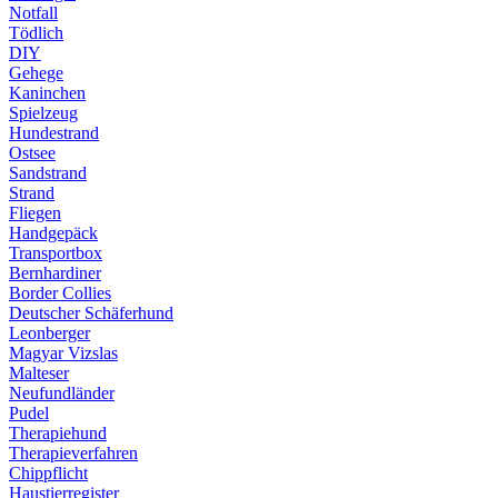
Notfall
Tödlich
DIY
Gehege
Kaninchen
Spielzeug
Hundestrand
Ostsee
Sandstrand
Strand
Fliegen
Handgepäck
Transportbox
Bernhardiner
Border Collies
Deutscher Schäferhund
Leonberger
Magyar Vizslas
Malteser
Neufundländer
Pudel
Therapiehund
Therapieverfahren
Chippflicht
Haustierregister