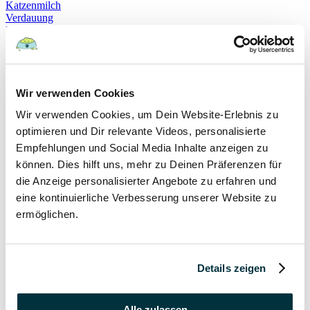
Katzenmilch
Verdauung
Beruhigung
Katzenverhalten
Schnurren
Selbstheilung
Gehorsam
Hundeerziehung
Wir verwenden Cookies
Hundeführerschein
Wir verwenden Cookies, um Dein Website-Erlebnis zu
Prüfung
Sachkundenachweis
optimieren und Dir relevante Videos, personalisierte
Sozialverträglichkeit
Empfehlungen und Social Media Inhalte anzeigen zu
Bloodhound
können. Dies hilft uns, mehr zu Deinen Präferenzen für
Hundesport
Mantrailing
die Anzeige personalisierter Angebote zu erfahren und
Rettungshund
eine kontinuierliche Verbesserung unserer Website zu
Schäferhund
ermöglichen.
Schweißhund
exzessives Lecken
Niesen
Hepatitis
Impfen
Details zeigen
Leptospirose
Parvovirose
Staupe
Alle zulassen