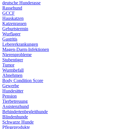
deutsche Hunderasse
Rassehund
GCCF
Hauskatzen
Katzenrassen
Geburtstermin
Wurflager
Gastritis
Lebererkrankungen
Magen-Darm-Infektionen
Nierenprobleme
Stubentiger
Tumor
Wurmbefall
Abnehmen
Body Condition Score
Gewerbe
Hundesitter
Pension
Tierbetreuung
Assistenzhund
Behindertenbegleithunde
Blindenhunde
Schwarze Hunde
Pflegeprodukte