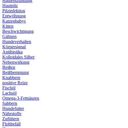
Hautentzündung
Hautpilz
Pilzinfektion
Entwöhnung
Katzenbabys
Kitten
Beschwichtigung
Gähnen
Hundeverhalten
Körpersignal
Antibiotika
Kolloidales Silber
Nebenwirkung
Beißen
Beißhemmung
Knabbern
positive Reize
Fischöl
Lachsöl
Omega-3-Fettsäuren
Sabbern
Hundefutter
Nährstoffe
Zufüttern
Flohbefall