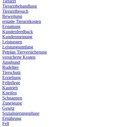
Tierarzt
Tierarztbehandlung
Tierarztbesuch
Bewertung
erstatte Tierarztkosten
Erstattung
Kundenfeedback
Kundenmeinung
Leistungen
Leistungsumfang
Petplan Tierversicherung
versicherte Kosten
Junghund
Rudeltier
Tierschutz
Erziehung
Fellpflege
Kautrieb
Kneifen
Schnappen
Zuneigung
Gesetz
Sozialisierungsphase
Ernährung
Fell