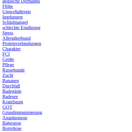
atopische Dermatitis
Flöhe
Umweltallergie
Impfungen
Schlafmangel
schlechte Ernährung
Stress
Allergikerhund
Proteinverbindungen
Charakter
FCI
Größe
Pflege
Rassehunde
Zucht
Bananen
Durchfall
Badegäste
Badesee
Kratzbaum
GOT
Grundimmunisierung
Anaplasmose
Babesiose
Borreliose