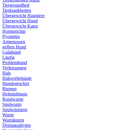
Tiergesundheit
Tierkrankheiten
Übergewicht Haustiere
Übergewicht Hund
Übergewicht Katze
Hormonchip
Pyometra
Artgenossen
gelben Hund
Gulahund
Läufig
Problemhund
Verletzungen
Hals
Halswirbelsäule
Hundegeschirr
Riemen
Helminthiasis
Rundwurm
Spulwurm
Spulwürmern
Wurm
Wurmkuren
Dermatophyten