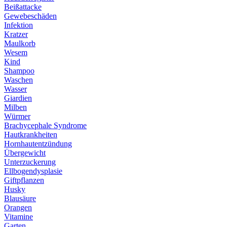
Beißattacke
Gewebeschäden
Infektion
Kratzer
Maulkorb
Wesem
Kind
Shampoo
Waschen
Wasser
Giardien
Milben
Würmer
Brachycephale Syndrome
Hautkrankheiten
Hornhautentzündung
Übergewicht
Unterzuckerung
Ellbogendysplasie
Giftpflanzen
Husky
Blausäure
Orangen
Vitamine
Garten