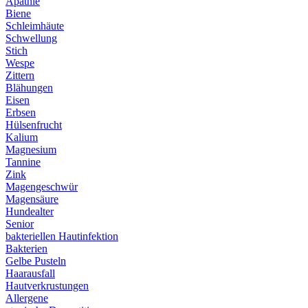
Apathie
Biene
Schleimhäute
Schwellung
Stich
Wespe
Zittern
Blähungen
Eisen
Erbsen
Hülsenfrucht
Kalium
Magnesium
Tannine
Zink
Magengeschwür
Magensäure
Hundealter
Senior
bakteriellen Hautinfektion
Bakterien
Gelbe Pusteln
Haarausfall
Hautverkrustungen
Allergene