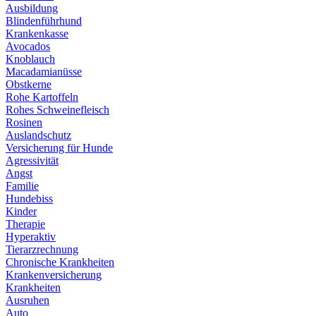
Ausbildung
Blindenführhund
Krankenkasse
Avocados
Knoblauch
Macadamianüsse
Obstkerne
Rohe Kartoffeln
Rohes Schweinefleisch
Rosinen
Auslandschutz
Versicherung für Hunde
Agressivität
Angst
Familie
Hundebiss
Kinder
Therapie
Hyperaktiv
Tierarzrechnung
Chronische Krankheiten
Krankenversicherung
Krankheiten
Ausruhen
Auto