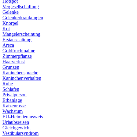
Hotspot
Vergesellschaftung
Gelenke
Gelenkerkrankungen
Knorpel
Kot
Mangelerscheinung
Erstausstattung
Areca
Goldfruchtpalme
Zimmerpflanze
Haarverlust
Grunzen
Kaninchensprache
Kaninchenverhalten
Ruhe
Schlafen
Privatperson
Erbanlage
Katzenrasse
Wachstum
EU-Heimtierausweis
Urlaubsreisen
Gleichgewicht
Vestibularsyndrom