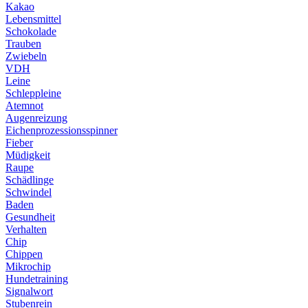
Kakao
Lebensmittel
Schokolade
Trauben
Zwiebeln
VDH
Leine
Schleppleine
Atemnot
Augenreizung
Eichenprozessionsspinner
Fieber
Müdigkeit
Raupe
Schädlinge
Schwindel
Baden
Gesundheit
Verhalten
Chip
Chippen
Mikrochip
Hundetraining
Signalwort
Stubenrein