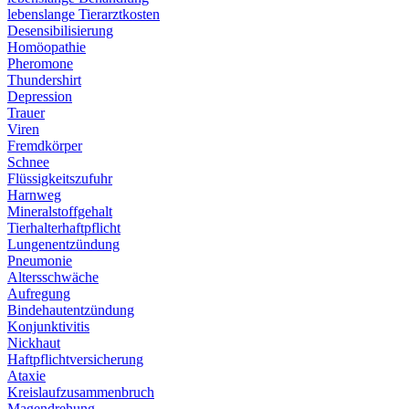
lebenslange Tierarztkosten
Desensibilisierung
Homöopathie
Pheromone
Thundershirt
Depression
Trauer
Viren
Fremdkörper
Schnee
Flüssigkeitszufuhr
Harnweg
Mineralstoffgehalt
Tierhalterhaftpflicht
Lungenentzündung
Pneumonie
Altersschwäche
Aufregung
Bindehautentzündung
Konjunktivitis
Nickhaut
Haftpflichtversicherung
Ataxie
Kreislaufzusammenbruch
Magendrehung