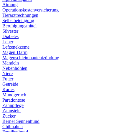
Atmung
Operationskostenversicherung
Tierarztrechnungen
Selbstbeteiligung
Beruhigungsmittel
Silvester
Diabetes
Leber
Lefzenekzeme
Magen-Darm
Magenschleimhautentzündung
Mandeln
Nebenhöhlen
Niere
Futter
Getreide
Karies
Mundgeruch
Paradontose
Zahnpflege
Zahnstein
Zucker
Berner Sennenhund
Chihuahua
Familienhund