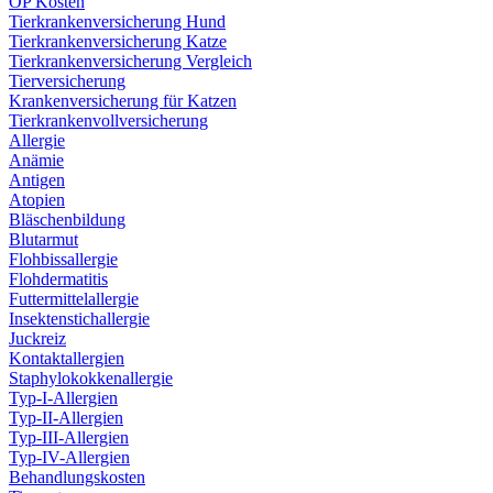
OP Kosten
Tierkrankenversicherung Hund
Tierkrankenversicherung Katze
Tierkrankenversicherung Vergleich
Tierversicherung
Krankenversicherung für Katzen
Tierkrankenvollversicherung
Allergie
Anämie
Antigen
Atopien
Bläschenbildung
Blutarmut
Flohbissallergie
Flohdermatitis
Futtermittelallergie
Insektenstichallergie
Juckreiz
Kontaktallergien
Staphylokokkenallergie
Typ-I-Allergien
Typ-II-Allergien
Typ-III-Allergien
Typ-IV-Allergien
Behandlungskosten