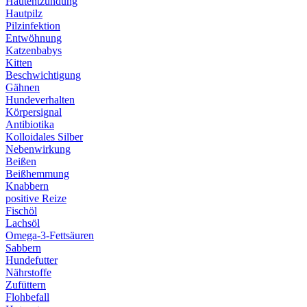
Hautentzündung
Hautpilz
Pilzinfektion
Entwöhnung
Katzenbabys
Kitten
Beschwichtigung
Gähnen
Hundeverhalten
Körpersignal
Antibiotika
Kolloidales Silber
Nebenwirkung
Beißen
Beißhemmung
Knabbern
positive Reize
Fischöl
Lachsöl
Omega-3-Fettsäuren
Sabbern
Hundefutter
Nährstoffe
Zufüttern
Flohbefall