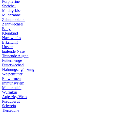
Porphyrine
Speichel
Milchgebiss
Milchzähne
Zahnprobleme
Zahnwechsel
Baby
Kleinkind
Nachwuchs
Erkältung
Husten
laufende Nase
Tränende Augen
Futtermenge
Futterwechsel
Nahrungsergänzung
Welpenfutter
Entwurmen
Immunsystem
Muttermilch
Wurmkur
Aujeszky-Virus
Pseudowut
Schwein
Tierseuche