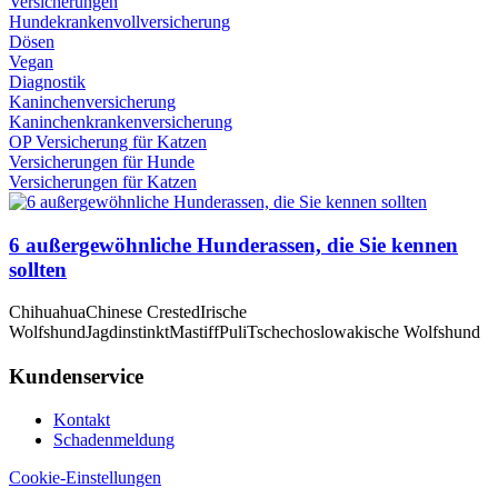
Versicherungen
Hundekrankenvollversicherung
Dösen
Vegan
Diagnostik
Kaninchenversicherung
Kaninchenkrankenversicherung
OP Versicherung für Katzen
Versicherungen für Hunde
Versicherungen für Katzen
6 außergewöhnliche Hunderassen, die Sie kennen
sollten
Chihuahua
Chinese Crested
Irische
Wolfshund
Jagdinstinkt
Mastiff
Puli
Tschechoslowakische Wolfshund
Kundenservice
Kontakt
Schadenmeldung
Cookie-Einstellungen