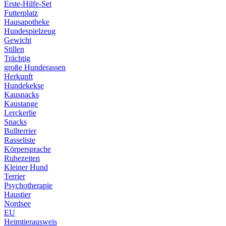
Erste-Hilfe-Set
Futterplatz
Hausapotheke
Hundespielzeug
Gewicht
Stillen
Trächtig
große Hunderassen
Herkunft
Hundekekse
Kausnacks
Kaustange
Lerckerlie
Snacks
Bullterrier
Rasseliste
Körpersprache
Ruhezeiten
Kleiner Hund
Terrier
Psychotherapie
Haustier
Nordsee
EU
Heimtierausweis