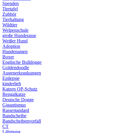
Spenden
Tiertafel
Zubhör
Tierhaltung
Wildtier
Welpenschule
große Hunderasse
Weißer Hund
Adoption
Hundenamen
Boxer
Englische Bulldogge
Goldendoodle
Augenerkrankungen
Epilepsie
kinderlieb
Katzen OP-Schutz
Bengalkatze
Deutsche Dogge
Gigantismus
Rassestandard
Bandscheibe
Bandscheibenvorfall
CT
Lähmung