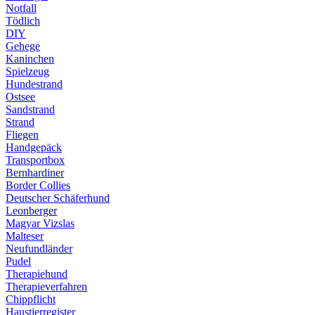
Notfall
Tödlich
DIY
Gehege
Kaninchen
Spielzeug
Hundestrand
Ostsee
Sandstrand
Strand
Fliegen
Handgepäck
Transportbox
Bernhardiner
Border Collies
Deutscher Schäferhund
Leonberger
Magyar Vizslas
Malteser
Neufundländer
Pudel
Therapiehund
Therapieverfahren
Chippflicht
Haustierregister