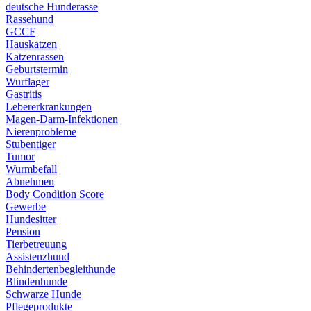
deutsche Hunderasse
Rassehund
GCCF
Hauskatzen
Katzenrassen
Geburtstermin
Wurflager
Gastritis
Lebererkrankungen
Magen-Darm-Infektionen
Nierenprobleme
Stubentiger
Tumor
Wurmbefall
Abnehmen
Body Condition Score
Gewerbe
Hundesitter
Pension
Tierbetreuung
Assistenzhund
Behindertenbegleithunde
Blindenhunde
Schwarze Hunde
Pflegeprodukte