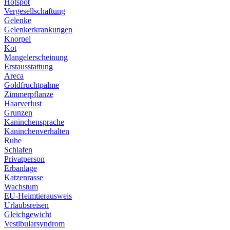
Hotspot
Vergesellschaftung
Gelenke
Gelenkerkrankungen
Knorpel
Kot
Mangelerscheinung
Erstausstattung
Areca
Goldfruchtpalme
Zimmerpflanze
Haarverlust
Grunzen
Kaninchensprache
Kaninchenverhalten
Ruhe
Schlafen
Privatperson
Erbanlage
Katzenrasse
Wachstum
EU-Heimtierausweis
Urlaubsreisen
Gleichgewicht
Vestibularsyndrom