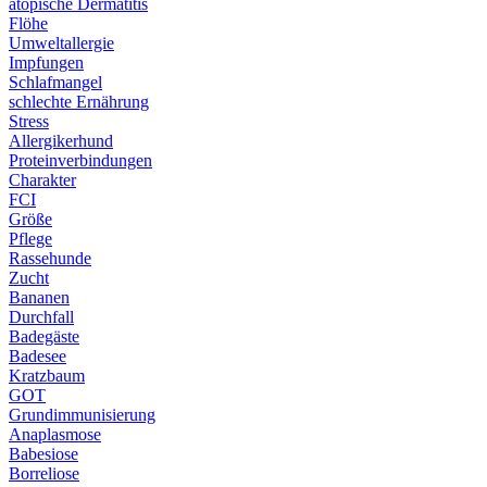
atopische Dermatitis
Flöhe
Umweltallergie
Impfungen
Schlafmangel
schlechte Ernährung
Stress
Allergikerhund
Proteinverbindungen
Charakter
FCI
Größe
Pflege
Rassehunde
Zucht
Bananen
Durchfall
Badegäste
Badesee
Kratzbaum
GOT
Grundimmunisierung
Anaplasmose
Babesiose
Borreliose