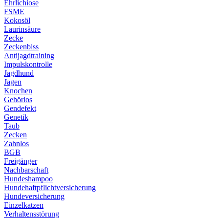
Ehrlichiose
FSME
Kokosöl
Laurinsäure
Zecke
Zeckenbiss
Antijagdtraining
Impulskontrolle
Jagdhund
Jagen
Knochen
Gehörlos
Gendefekt
Genetik
Taub
Zecken
Zahnlos
BGB
Freigänger
Nachbarschaft
Hundeshampoo
Hundehaftpflichtversicherung
Hundeversicherung
Einzelkatzen
Verhaltensstörung