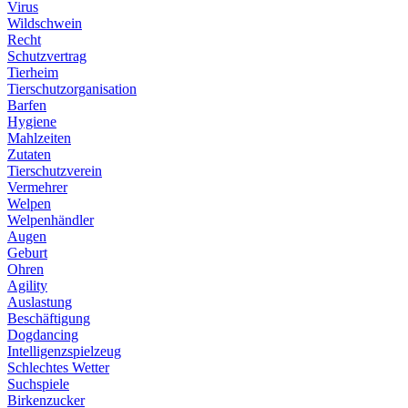
Virus
Wildschwein
Recht
Schutzvertrag
Tierheim
Tierschutzorganisation
Barfen
Hygiene
Mahlzeiten
Zutaten
Tierschutzverein
Vermehrer
Welpen
Welpenhändler
Augen
Geburt
Ohren
Agility
Auslastung
Beschäftigung
Dogdancing
Intelligenzspielzeug
Schlechtes Wetter
Suchspiele
Birkenzucker