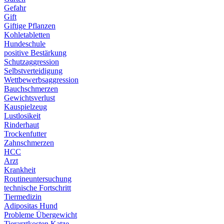
Gefahr
Gift
Giftige Pflanzen
Kohletabletten
Hundeschule
positive Bestärkung
Schutzaggression
Selbstverteidigung
Wettbewerbsaggression
Bauchschmerzen
Gewichtsverlust
Kauspielzeug
Lustlosikeit
Rinderhaut
Trockenfutter
Zahnschmerzen
HCC
Arzt
Krankheit
Routineuntersuchung
technische Fortschritt
Tiermedizin
Adipositas Hund
Probleme Übergewicht
Tierarztkosten Katze