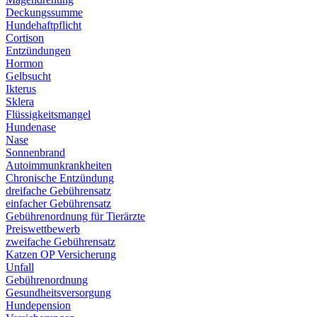
Deckungssumme
Hundehaftpflicht
Cortison
Entzündungen
Hormon
Gelbsucht
Ikterus
Sklera
Flüssigkeitsmangel
Hundenase
Nase
Sonnenbrand
Autoimmunkrankheiten
Chronische Entzündung
dreifache Gebührensatz
einfacher Gebührensatz
Gebührenordnung für Tierärzte
Preiswettbewerb
zweifache Gebührensatz
Katzen OP Versicherung
Unfall
Gebührenordnung
Gesundheitsversorgung
Hundepension