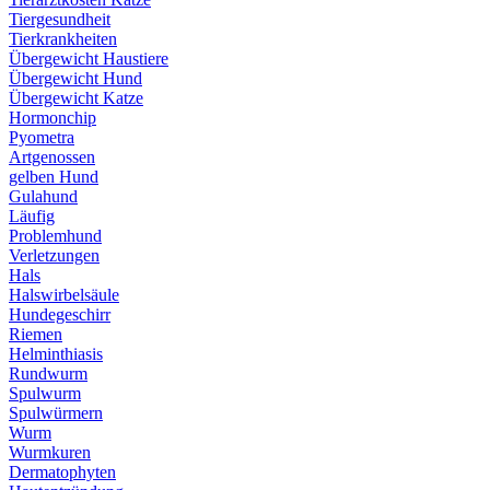
Tiergesundheit
Tierkrankheiten
Übergewicht Haustiere
Übergewicht Hund
Übergewicht Katze
Hormonchip
Pyometra
Artgenossen
gelben Hund
Gulahund
Läufig
Problemhund
Verletzungen
Hals
Halswirbelsäule
Hundegeschirr
Riemen
Helminthiasis
Rundwurm
Spulwurm
Spulwürmern
Wurm
Wurmkuren
Dermatophyten