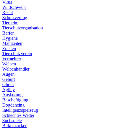
Virus
Wildschwein
Recht
Schutzvertrag
Tierheim
Tierschutzorganisation
Barfen
Hygiene
Mahlzeiten
Zutaten
Tierschutzverein
Vermehrer
Welpen
Welpenhändler
Augen
Geburt
Ohren
Agility
Auslastung
Beschäftigung
Dogdancing
Intelligenzspielzeug
Schlechtes Wetter
Suchspiele
Birkenzucker