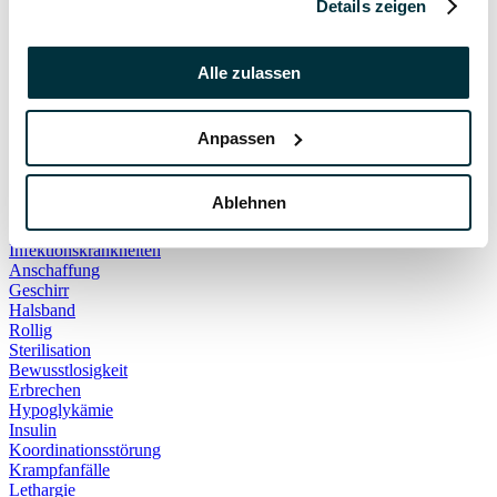
Details zeigen
Hauskatze
Kater
Katzenspielzeug
Kälte
Alle zulassen
Leckerlies
Leinenführigkeit
Leinenpflicht
Anpassen
Schmerzen
Hundebett
Schlaf
Ablehnen
Schlafplatz
Corona
Infektionskrankheiten
Anschaffung
Geschirr
Halsband
Rollig
Sterilisation
Bewusstlosigkeit
Erbrechen
Hypoglykämie
Insulin
Koordinationsstörung
Krampfanfälle
Lethargie