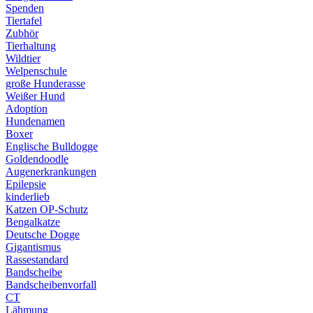
Spenden
Tiertafel
Zubhör
Tierhaltung
Wildtier
Welpenschule
große Hunderasse
Weißer Hund
Adoption
Hundenamen
Boxer
Englische Bulldogge
Goldendoodle
Augenerkrankungen
Epilepsie
kinderlieb
Katzen OP-Schutz
Bengalkatze
Deutsche Dogge
Gigantismus
Rassestandard
Bandscheibe
Bandscheibenvorfall
CT
Lähmung