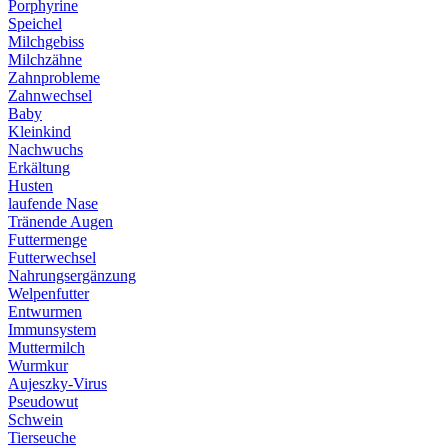
Porphyrine
Speichel
Milchgebiss
Milchzähne
Zahnprobleme
Zahnwechsel
Baby
Kleinkind
Nachwuchs
Erkältung
Husten
laufende Nase
Tränende Augen
Futtermenge
Futterwechsel
Nahrungsergänzung
Welpenfutter
Entwurmen
Immunsystem
Muttermilch
Wurmkur
Aujeszky-Virus
Pseudowut
Schwein
Tierseuche