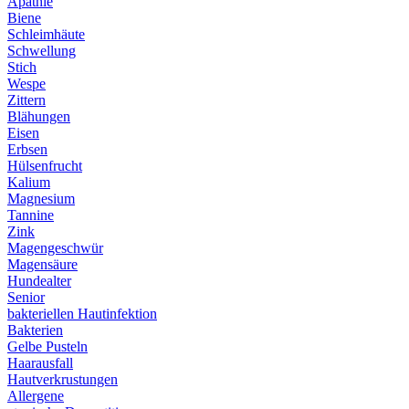
Apathie
Biene
Schleimhäute
Schwellung
Stich
Wespe
Zittern
Blähungen
Eisen
Erbsen
Hülsenfrucht
Kalium
Magnesium
Tannine
Zink
Magengeschwür
Magensäure
Hundealter
Senior
bakteriellen Hautinfektion
Bakterien
Gelbe Pusteln
Haarausfall
Hautverkrustungen
Allergene