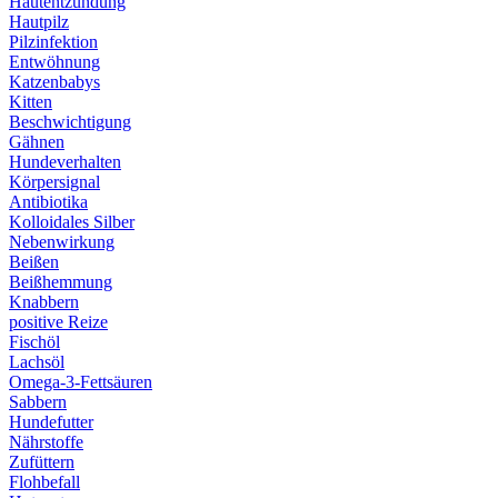
Hautentzündung
Hautpilz
Pilzinfektion
Entwöhnung
Katzenbabys
Kitten
Beschwichtigung
Gähnen
Hundeverhalten
Körpersignal
Antibiotika
Kolloidales Silber
Nebenwirkung
Beißen
Beißhemmung
Knabbern
positive Reize
Fischöl
Lachsöl
Omega-3-Fettsäuren
Sabbern
Hundefutter
Nährstoffe
Zufüttern
Flohbefall