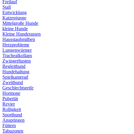
Freilauf
Stall
Entwicklung
Katzenjunge
Mittelgroße Hunde
kleine Hunde
Kleine Hunderassen
Hausstaubmilben
Herzprobleme
Lungenwürmer
Trachealkollaps
Zwingerhusten
Begleithund
Hundehaltung
Spielkamerad
Zweithund
Geschlechtsreife
Hormone
Pubertät
Revier
Rolligkeit
Sporthund
Anspringen
Füttern
Tabuzonen