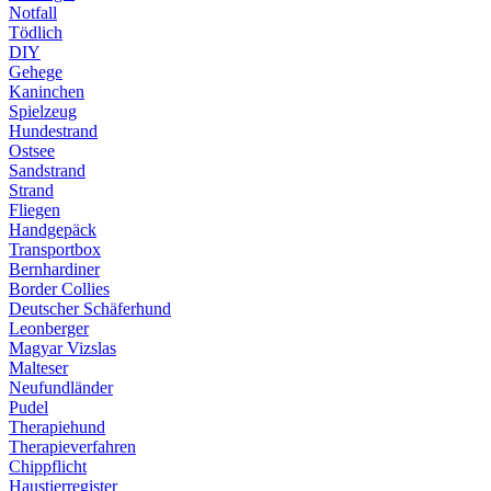
Notfall
Tödlich
DIY
Gehege
Kaninchen
Spielzeug
Hundestrand
Ostsee
Sandstrand
Strand
Fliegen
Handgepäck
Transportbox
Bernhardiner
Border Collies
Deutscher Schäferhund
Leonberger
Magyar Vizslas
Malteser
Neufundländer
Pudel
Therapiehund
Therapieverfahren
Chippflicht
Haustierregister