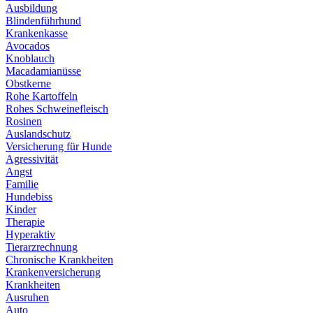
Ausbildung
Blindenführhund
Krankenkasse
Avocados
Knoblauch
Macadamianüsse
Obstkerne
Rohe Kartoffeln
Rohes Schweinefleisch
Rosinen
Auslandschutz
Versicherung für Hunde
Agressivität
Angst
Familie
Hundebiss
Kinder
Therapie
Hyperaktiv
Tierarzrechnung
Chronische Krankheiten
Krankenversicherung
Krankheiten
Ausruhen
Auto