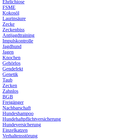
Ehrlichiose
FSME
Kokosöl
Laurinsäure
Zecke
Zeckenbiss
Antijagdtraining
Impulskontrolle
Jagdhund
Jagen
Knochen
Gehörlos
Gendefekt
Genetik
Taub
Zecken
Zahnlos
BGB
Freigänger
Nachbarschaft
Hundeshampoo
Hundehaftpflichtversicherung
Hundeversicherung
Einzelkatzen
Verhaltensstörung