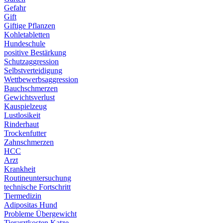
Gefahr
Gift
Giftige Pflanzen
Kohletabletten
Hundeschule
positive Bestärkung
Schutzaggression
Selbstverteidigung
Wettbewerbsaggression
Bauchschmerzen
Gewichtsverlust
Kauspielzeug
Lustlosikeit
Rinderhaut
Trockenfutter
Zahnschmerzen
HCC
Arzt
Krankheit
Routineuntersuchung
technische Fortschritt
Tiermedizin
Adipositas Hund
Probleme Übergewicht
Tierarztkosten Katze