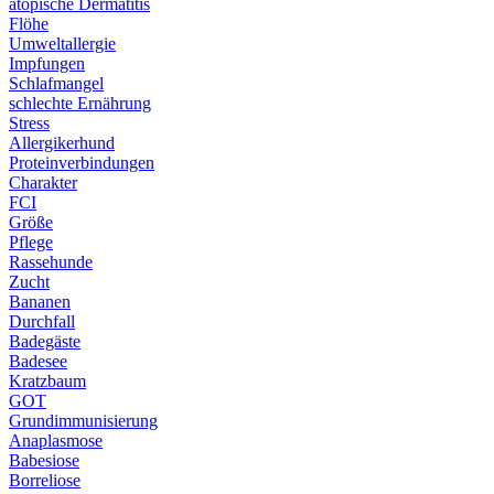
atopische Dermatitis
Flöhe
Umweltallergie
Impfungen
Schlafmangel
schlechte Ernährung
Stress
Allergikerhund
Proteinverbindungen
Charakter
FCI
Größe
Pflege
Rassehunde
Zucht
Bananen
Durchfall
Badegäste
Badesee
Kratzbaum
GOT
Grundimmunisierung
Anaplasmose
Babesiose
Borreliose