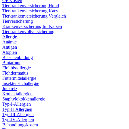
OP Kosten
Tierkrankenversicherung Hund
Tierkrankenversicherung Katze
Tierkrankenversicherung Vergleich
Tierversicherung
Krankenversicherung für Katzen
Tierkrankenvollversicherung
Allergie
Anämie
Antigen
Atopien
Bläschenbildung
Blutarmut
Flohbissallergie
Flohdermatitis
Futtermittelallergie
Insektenstichallergie
Juckreiz
Kontaktallergien
Staphylokokkenallergie
Typ-I-Allergien
Typ-II-Allergien
Typ-III-Allergien
Typ-IV-Allergien
Behandlungskosten