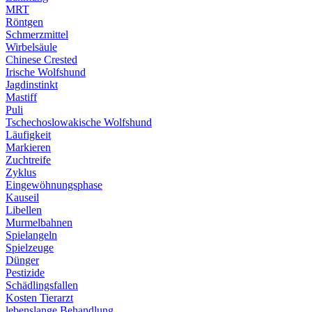
MRT
Röntgen
Schmerzmittel
Wirbelsäule
Chinese Crested
Irische Wolfshund
Jagdinstinkt
Mastiff
Puli
Tschechoslowakische Wolfshund
Läufigkeit
Markieren
Zuchtreife
Zyklus
Eingewöhnungsphase
Kauseil
Libellen
Murmelbahnen
Spielangeln
Spielzeuge
Dünger
Pestizide
Schädlingsfallen
Kosten Tierarzt
lebenslange Behandlung