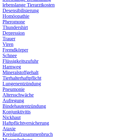
lebenslange Tierarztkosten
Desensibilisierung
Homöopathie
Pheromone
Thundershirt
Depression
Trauer
Viren
Fremdkörper
Schnee
Flüssigkeitszufuhr
Harnweg
Mineralstoffgehalt
Tierhalterhaftpflicht
Lungenentzündung
Pneumonie
Altersschwäche
Aufregung
Bindehautentzündung
Konjunktivitis
Nickhaut
Haftpflichtversicherung
Ataxie
Kreislaufzusammenbruch
Magendrehung