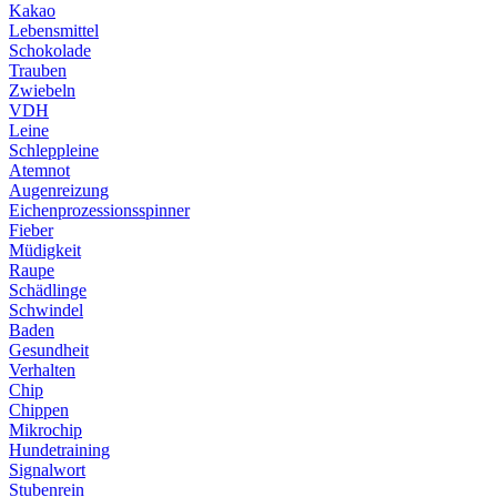
Kakao
Lebensmittel
Schokolade
Trauben
Zwiebeln
VDH
Leine
Schleppleine
Atemnot
Augenreizung
Eichenprozessionsspinner
Fieber
Müdigkeit
Raupe
Schädlinge
Schwindel
Baden
Gesundheit
Verhalten
Chip
Chippen
Mikrochip
Hundetraining
Signalwort
Stubenrein