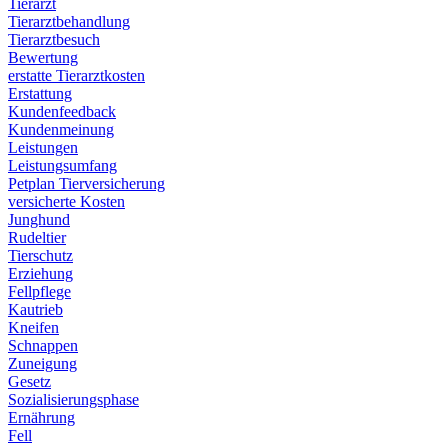
Tierarzt
Tierarztbehandlung
Tierarztbesuch
Bewertung
erstatte Tierarztkosten
Erstattung
Kundenfeedback
Kundenmeinung
Leistungen
Leistungsumfang
Petplan Tierversicherung
versicherte Kosten
Junghund
Rudeltier
Tierschutz
Erziehung
Fellpflege
Kautrieb
Kneifen
Schnappen
Zuneigung
Gesetz
Sozialisierungsphase
Ernährung
Fell