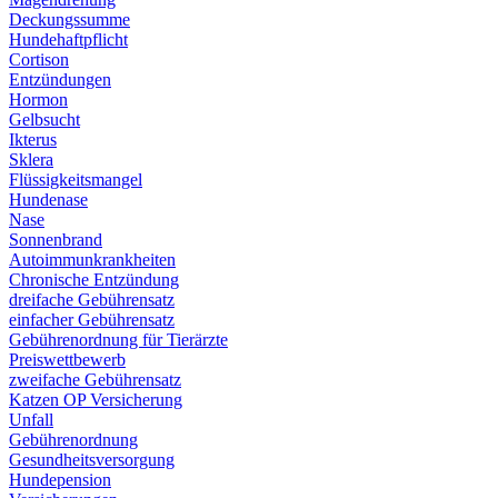
Deckungssumme
Hundehaftpflicht
Cortison
Entzündungen
Hormon
Gelbsucht
Ikterus
Sklera
Flüssigkeitsmangel
Hundenase
Nase
Sonnenbrand
Autoimmunkrankheiten
Chronische Entzündung
dreifache Gebührensatz
einfacher Gebührensatz
Gebührenordnung für Tierärzte
Preiswettbewerb
zweifache Gebührensatz
Katzen OP Versicherung
Unfall
Gebührenordnung
Gesundheitsversorgung
Hundepension