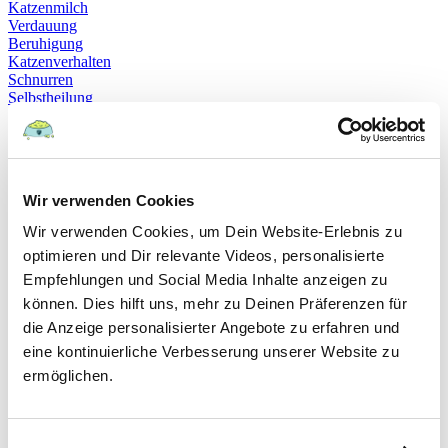
Katzenmilch
Verdauung
Beruhigung
Katzenverhalten
Schnurren
Selbstheilung
Gehorsam
Hundeerziehung
Hundeführerschein
Prüfung
Sachkundenachweis
Wir verwenden Cookies
Sozialverträglichkeit
Bloodhound
Wir verwenden Cookies, um Dein Website-Erlebnis zu
Hundesport
optimieren und Dir relevante Videos, personalisierte
Mantrailing
Rettungshund
Empfehlungen und Social Media Inhalte anzeigen zu
Schäferhund
können. Dies hilft uns, mehr zu Deinen Präferenzen für
Schweißhund
die Anzeige personalisierter Angebote zu erfahren und
exzessives Lecken
Niesen
eine kontinuierliche Verbesserung unserer Website zu
Hepatitis
ermöglichen.
Impfen
Leptospirose
Parvovirose
Staupe