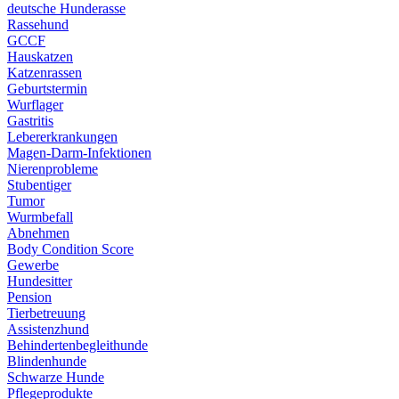
deutsche Hunderasse
Rassehund
GCCF
Hauskatzen
Katzenrassen
Geburtstermin
Wurflager
Gastritis
Lebererkrankungen
Magen-Darm-Infektionen
Nierenprobleme
Stubentiger
Tumor
Wurmbefall
Abnehmen
Body Condition Score
Gewerbe
Hundesitter
Pension
Tierbetreuung
Assistenzhund
Behindertenbegleithunde
Blindenhunde
Schwarze Hunde
Pflegeprodukte