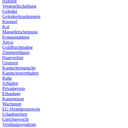
Hotspot
Vergesellschaftung
Gelenke
Gelenkerkrankungen
Knorpel
Kot
Mangelerscheinung
Erstausstattung
Areca
Goldfruchtpalme
Zimmerpflanze
Haarverlust
Grunzen
Kaninchensprache
Kaninchenverhalten
Ruhe
Schlafen
Privatperson
Erbanlage
Katzenrasse
Wachstum
EU-Heimtierausweis
Urlaubsreisen
Gleichgewicht
Vestibularsyndrom