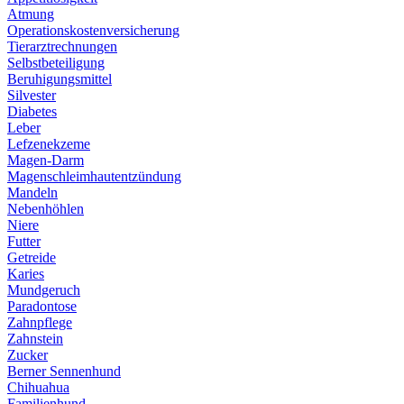
Atmung
Operationskostenversicherung
Tierarztrechnungen
Selbstbeteiligung
Beruhigungsmittel
Silvester
Diabetes
Leber
Lefzenekzeme
Magen-Darm
Magenschleimhautentzündung
Mandeln
Nebenhöhlen
Niere
Futter
Getreide
Karies
Mundgeruch
Paradontose
Zahnpflege
Zahnstein
Zucker
Berner Sennenhund
Chihuahua
Familienhund