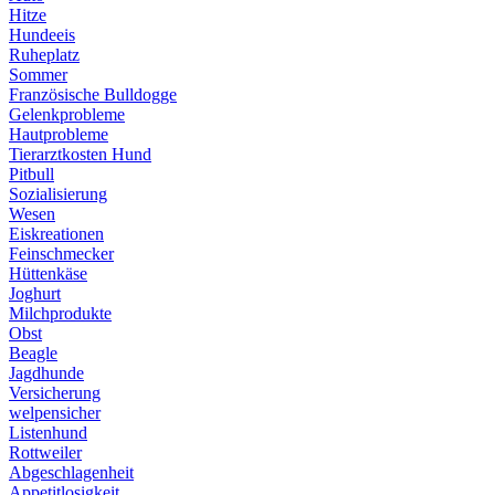
Hitze
Hundeeis
Ruheplatz
Sommer
Französische Bulldogge
Gelenkprobleme
Hautprobleme
Tierarztkosten Hund
Pitbull
Sozialisierung
Wesen
Eiskreationen
Feinschmecker
Hüttenkäse
Joghurt
Milchprodukte
Obst
Beagle
Jagdhunde
Versicherung
welpensicher
Listenhund
Rottweiler
Abgeschlagenheit
Appetitlosigkeit