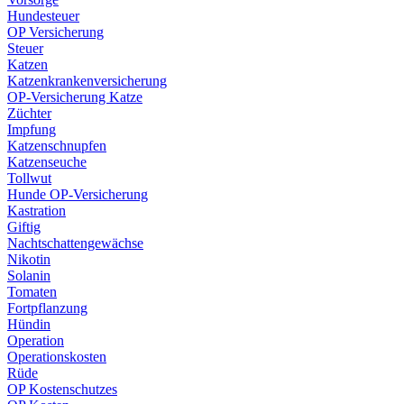
Hundesteuer
OP Versicherung
Steuer
Katzen
Katzenkrankenversicherung
OP-Versicherung Katze
Züchter
Impfung
Katzenschnupfen
Katzenseuche
Tollwut
Hunde OP-Versicherung
Kastration
Giftig
Nachtschattengewächse
Nikotin
Solanin
Tomaten
Fortpflanzung
Hündin
Operation
Operationskosten
Rüde
OP Kostenschutzes