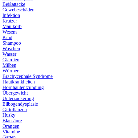
Beißattacke
Gewebeschäden
Infektion
Kratzer
Maulkorb
Wesem
Kind
Shampoo
Waschen
Wasser
Giardien
Milben
Würmer
Brachycephale Syndrome
Hautkrankheiten
Hornhautentzündung
Übergewicht
Unterzuckerung
Ellbogendysplasie
Giftpflanzen
Husky
Blausäure
Orangen
Vitamine
Garten