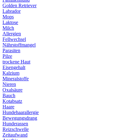
Golden Retriever
Labrador
Mops
Laktose
Milch
Allergien
Fellwechsel
Nährstoffmangel
Parasiten
Pilze
trockene Haut
Eisengehalt
Kalzium
Mineralstoffe
Nieren
Oxalsäure
Bauch
Kotabsatz
Haare
Hundehaarallergie
Bewegungsdrang
Hunderassen
Reizschwelle
Zeitaufwand