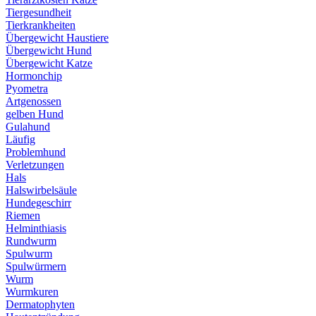
Tiergesundheit
Tierkrankheiten
Übergewicht Haustiere
Übergewicht Hund
Übergewicht Katze
Hormonchip
Pyometra
Artgenossen
gelben Hund
Gulahund
Läufig
Problemhund
Verletzungen
Hals
Halswirbelsäule
Hundegeschirr
Riemen
Helminthiasis
Rundwurm
Spulwurm
Spulwürmern
Wurm
Wurmkuren
Dermatophyten