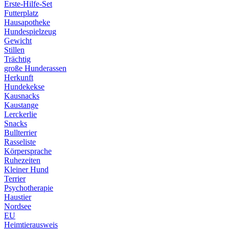
Erste-Hilfe-Set
Futterplatz
Hausapotheke
Hundespielzeug
Gewicht
Stillen
Trächtig
große Hunderassen
Herkunft
Hundekekse
Kausnacks
Kaustange
Lerckerlie
Snacks
Bullterrier
Rasseliste
Körpersprache
Ruhezeiten
Kleiner Hund
Terrier
Psychotherapie
Haustier
Nordsee
EU
Heimtierausweis