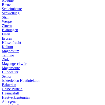
Apathie
Biene
Schleimhäute
Schwellung
Stich
Wespe
Zittern
Blähungen
Eisen
Erbsen
Hülsenfrucht
Kalium
Magnesium
Tannine
Zink
Magengeschwür
Magensäure
Hundealter
Senior
bakteriellen Hautinfektion
Bakterien
Gelbe Pusteln
Haarausfall
Hautverkrustungen
Allergene