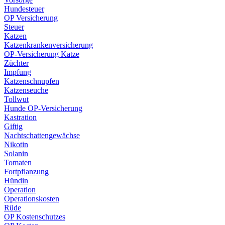
Hundesteuer
OP Versicherung
Steuer
Katzen
Katzenkrankenversicherung
OP-Versicherung Katze
Züchter
Impfung
Katzenschnupfen
Katzenseuche
Tollwut
Hunde OP-Versicherung
Kastration
Giftig
Nachtschattengewächse
Nikotin
Solanin
Tomaten
Fortpflanzung
Hündin
Operation
Operationskosten
Rüde
OP Kostenschutzes