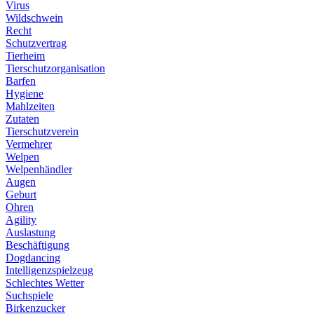
Virus
Wildschwein
Recht
Schutzvertrag
Tierheim
Tierschutzorganisation
Barfen
Hygiene
Mahlzeiten
Zutaten
Tierschutzverein
Vermehrer
Welpen
Welpenhändler
Augen
Geburt
Ohren
Agility
Auslastung
Beschäftigung
Dogdancing
Intelligenzspielzeug
Schlechtes Wetter
Suchspiele
Birkenzucker