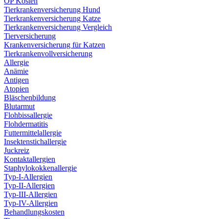
OP Kosten
Tierkrankenversicherung Hund
Tierkrankenversicherung Katze
Tierkrankenversicherung Vergleich
Tierversicherung
Krankenversicherung für Katzen
Tierkrankenvollversicherung
Allergie
Anämie
Antigen
Atopien
Bläschenbildung
Blutarmut
Flohbissallergie
Flohdermatitis
Futtermittelallergie
Insektenstichallergie
Juckreiz
Kontaktallergien
Staphylokokkenallergie
Typ-I-Allergien
Typ-II-Allergien
Typ-III-Allergien
Typ-IV-Allergien
Behandlungskosten