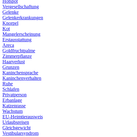
Hotspot
Vergesellschaftung
Gelenke
Gelenkerkrankungen
Knorpel
Kot
Mangelerscheinung
Erstausstattung
Areca
Goldfruchtpalme
Zimmerpflanze
Haarverlust
Grunzen
Kaninchensprache
Kaninchenverhalten
Ruhe
Schlafen
Privatperson
Erbanlage
Katzenrasse
Wachstum
EU-Heimtierausweis
Urlaubsreisen
Gleichgewicht
Vestibularsyndrom