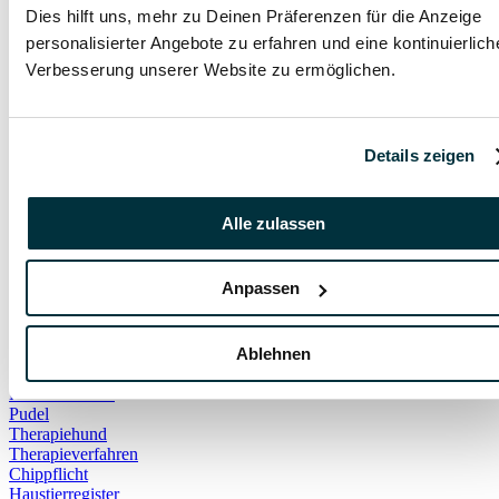
Notfall
Dies hilft uns, mehr zu Deinen Präferenzen für die Anzeige
Tödlich
personalisierter Angebote zu erfahren und eine kontinuierlich
DIY
Verbesserung unserer Website zu ermöglichen.
Gehege
Kaninchen
Spielzeug
Hundestrand
Ostsee
Details zeigen
Sandstrand
Strand
Fliegen
Alle zulassen
Handgepäck
Transportbox
Bernhardiner
Anpassen
Border Collies
Deutscher Schäferhund
Leonberger
Ablehnen
Magyar Vizslas
Malteser
Neufundländer
Pudel
Therapiehund
Therapieverfahren
Chippflicht
Haustierregister