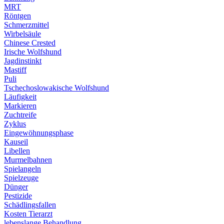
MRT
Röntgen
Schmerzmittel
Wirbelsäule
Chinese Crested
Irische Wolfshund
Jagdinstinkt
Mastiff
Puli
Tschechoslowakische Wolfshund
Läufigkeit
Markieren
Zuchtreife
Zyklus
Eingewöhnungsphase
Kauseil
Libellen
Murmelbahnen
Spielangeln
Spielzeuge
Dünger
Pestizide
Schädlingsfallen
Kosten Tierarzt
lebenslange Behandlung