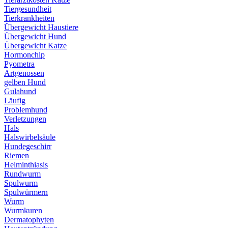
Tiergesundheit
Tierkrankheiten
Übergewicht Haustiere
Übergewicht Hund
Übergewicht Katze
Hormonchip
Pyometra
Artgenossen
gelben Hund
Gulahund
Läufig
Problemhund
Verletzungen
Hals
Halswirbelsäule
Hundegeschirr
Riemen
Helminthiasis
Rundwurm
Spulwurm
Spulwürmern
Wurm
Wurmkuren
Dermatophyten