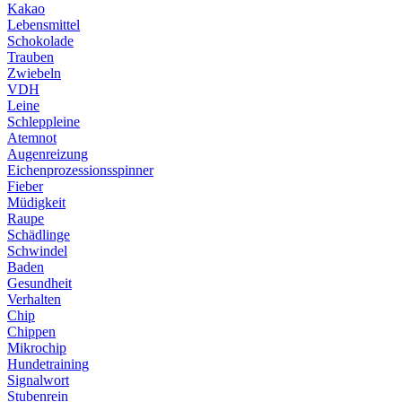
Kakao
Lebensmittel
Schokolade
Trauben
Zwiebeln
VDH
Leine
Schleppleine
Atemnot
Augenreizung
Eichenprozessionsspinner
Fieber
Müdigkeit
Raupe
Schädlinge
Schwindel
Baden
Gesundheit
Verhalten
Chip
Chippen
Mikrochip
Hundetraining
Signalwort
Stubenrein