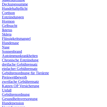
Deckungssumme
Hundehaftpflicht
Cortison
Entzündungen
Hormon
Gelbsucht
Ikterus
Sklera
Flüssigkeitsmangel
Hundenase
Nase
Sonnenbrand
Autoimmunkrankheiten
Chronische Entzündung
dreifache Gebührensatz
einfacher Gebührensatz
Gebührenordnung für Tierärzte
Preiswettbewerb
zweifache Gebührensatz
Katzen OP Versicherung
Unfall
Gebührenordnung
Gesundheitsversorgung
Hundepension