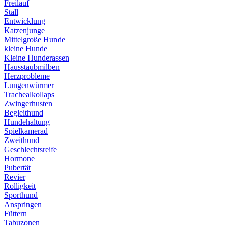
Freilauf
Stall
Entwicklung
Katzenjunge
Mittelgroße Hunde
kleine Hunde
Kleine Hunderassen
Hausstaubmilben
Herzprobleme
Lungenwürmer
Trachealkollaps
Zwingerhusten
Begleithund
Hundehaltung
Spielkamerad
Zweithund
Geschlechtsreife
Hormone
Pubertät
Revier
Rolligkeit
Sporthund
Anspringen
Füttern
Tabuzonen