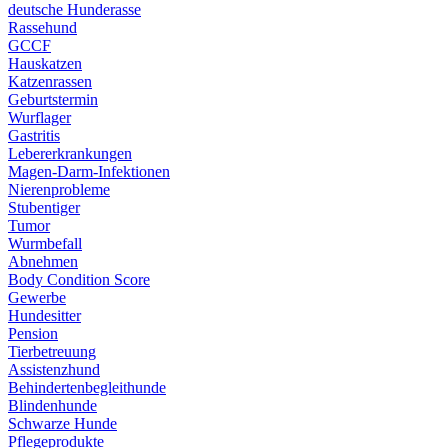
deutsche Hunderasse
Rassehund
GCCF
Hauskatzen
Katzenrassen
Geburtstermin
Wurflager
Gastritis
Lebererkrankungen
Magen-Darm-Infektionen
Nierenprobleme
Stubentiger
Tumor
Wurmbefall
Abnehmen
Body Condition Score
Gewerbe
Hundesitter
Pension
Tierbetreuung
Assistenzhund
Behindertenbegleithunde
Blindenhunde
Schwarze Hunde
Pflegeprodukte