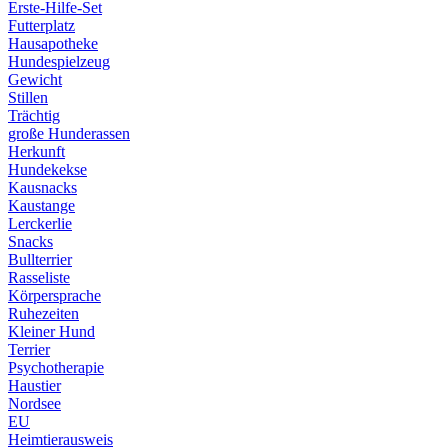
Erste-Hilfe-Set
Futterplatz
Hausapotheke
Hundespielzeug
Gewicht
Stillen
Trächtig
große Hunderassen
Herkunft
Hundekekse
Kausnacks
Kaustange
Lerckerlie
Snacks
Bullterrier
Rasseliste
Körpersprache
Ruhezeiten
Kleiner Hund
Terrier
Psychotherapie
Haustier
Nordsee
EU
Heimtierausweis