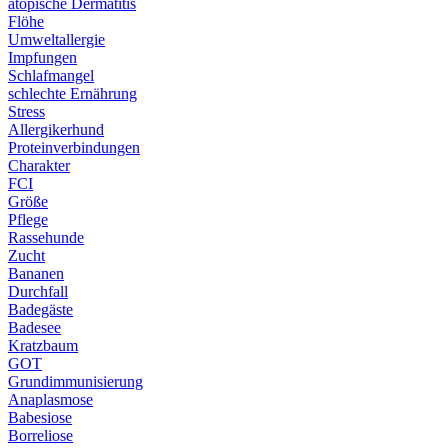
atopische Dermatitis
Flöhe
Umweltallergie
Impfungen
Schlafmangel
schlechte Ernährung
Stress
Allergikerhund
Proteinverbindungen
Charakter
FCI
Größe
Pflege
Rassehunde
Zucht
Bananen
Durchfall
Badegäste
Badesee
Kratzbaum
GOT
Grundimmunisierung
Anaplasmose
Babesiose
Borreliose