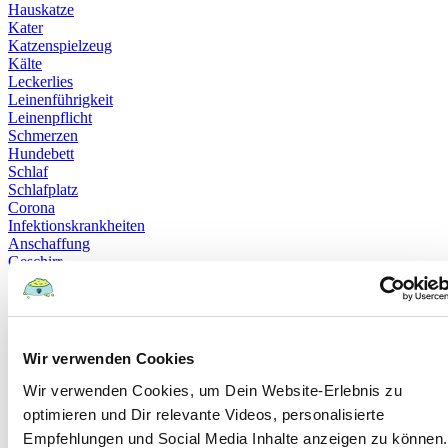
Hauskatze
Kater
Katzenspielzeug
Kälte
Leckerlies
Leinenführigkeit
Leinenpflicht
Schmerzen
Hundebett
Schlaf
Schlafplatz
Corona
Infektionskrankheiten
Anschaffung
Geschirr
Halsband
Rollig
Sterilisation
Bewusstlosigkeit
Erbrechen
Wir verwenden Cookies
Hypoglykämie
Insulin
Wir verwenden Cookies, um Dein Website-Erlebnis zu
Koordinationsstörung
optimieren und Dir relevante Videos, personalisierte
Krampfanfälle
Empfehlungen und Social Media Inhalte anzeigen zu können.
Lethargie