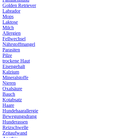
Golden Retriever
Labrador
Mops
Laktose
Milch
Allergien
Fellwechsel
Nährstoffmangel
Parasiten
Pilze
trockene Haut
Eisengehalt
Kalzium
Mineralstoffe
Nieren
Oxalsäure
Bauch
Kotabsatz
Haare
Hundehaarallergie
Bewegungsdrang
Hunderassen
Reizschwelle
Zeitaufwand