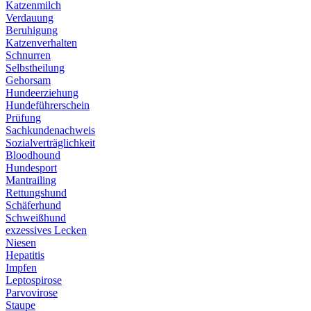
Katzenmilch
Verdauung
Beruhigung
Katzenverhalten
Schnurren
Selbstheilung
Gehorsam
Hundeerziehung
Hundeführerschein
Prüfung
Sachkundenachweis
Sozialverträglichkeit
Bloodhound
Hundesport
Mantrailing
Rettungshund
Schäferhund
Schweißhund
exzessives Lecken
Niesen
Hepatitis
Impfen
Leptospirose
Parvovirose
Staupe