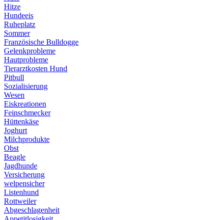
Hitze
Hundeeis
Ruheplatz
Sommer
Französische Bulldogge
Gelenkprobleme
Hautprobleme
Tierarztkosten Hund
Pitbull
Sozialisierung
Wesen
Eiskreationen
Feinschmecker
Hüttenkäse
Joghurt
Milchprodukte
Obst
Beagle
Jagdhunde
Versicherung
welpensicher
Listenhund
Rottweiler
Abgeschlagenheit
Appetitlosigkeit