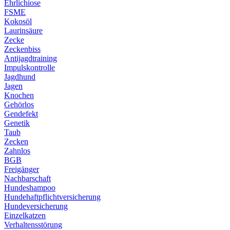
Ehrlichiose
FSME
Kokosöl
Laurinsäure
Zecke
Zeckenbiss
Antijagdtraining
Impulskontrolle
Jagdhund
Jagen
Knochen
Gehörlos
Gendefekt
Genetik
Taub
Zecken
Zahnlos
BGB
Freigänger
Nachbarschaft
Hundeshampoo
Hundehaftpflichtversicherung
Hundeversicherung
Einzelkatzen
Verhaltensstörung