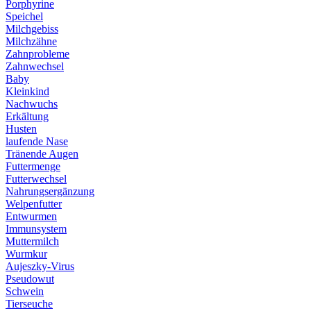
Porphyrine
Speichel
Milchgebiss
Milchzähne
Zahnprobleme
Zahnwechsel
Baby
Kleinkind
Nachwuchs
Erkältung
Husten
laufende Nase
Tränende Augen
Futtermenge
Futterwechsel
Nahrungsergänzung
Welpenfutter
Entwurmen
Immunsystem
Muttermilch
Wurmkur
Aujeszky-Virus
Pseudowut
Schwein
Tierseuche