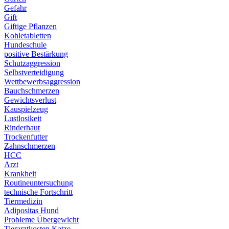
Gefahr
Gift
Giftige Pflanzen
Kohletabletten
Hundeschule
positive Bestärkung
Schutzaggression
Selbstverteidigung
Wettbewerbsaggression
Bauchschmerzen
Gewichtsverlust
Kauspielzeug
Lustlosikeit
Rinderhaut
Trockenfutter
Zahnschmerzen
HCC
Arzt
Krankheit
Routineuntersuchung
technische Fortschritt
Tiermedizin
Adipositas Hund
Probleme Übergewicht
Tierarztkosten Katze