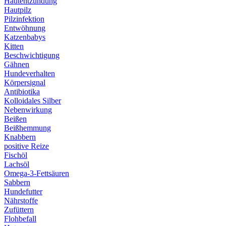
Hautentzündung
Hautpilz
Pilzinfektion
Entwöhnung
Katzenbabys
Kitten
Beschwichtigung
Gähnen
Hundeverhalten
Körpersignal
Antibiotika
Kolloidales Silber
Nebenwirkung
Beißen
Beißhemmung
Knabbern
positive Reize
Fischöl
Lachsöl
Omega-3-Fettsäuren
Sabbern
Hundefutter
Nährstoffe
Zufüttern
Flohbefall