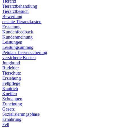
Tierarzt
Tierarztbehandlung
Tierarztbesuch
Bewertung
erstatte Tierarztkosten
Erstattung
Kundenfeedback
Kundenmeinung
Leistungen
Leistungsumfang
Petplan Tierversicherung
versicherte Kosten
Junghund
Rudeltier
Tierschutz
Erziehung
Fellpflege
Kautrieb
Kneifen
Schnappen
Zuneigung
Gesetz
Sozialisierungsphase
Ernährung
Fell