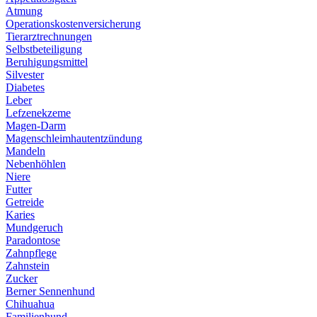
Atmung
Operationskostenversicherung
Tierarztrechnungen
Selbstbeteiligung
Beruhigungsmittel
Silvester
Diabetes
Leber
Lefzenekzeme
Magen-Darm
Magenschleimhautentzündung
Mandeln
Nebenhöhlen
Niere
Futter
Getreide
Karies
Mundgeruch
Paradontose
Zahnpflege
Zahnstein
Zucker
Berner Sennenhund
Chihuahua
Familienhund