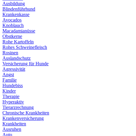
Ausbildung
Blindenführhund
Krankenkasse
Avocados
Knoblauch
Macadamianüsse
Obstkerne
Rohe Kartoffeln
Rohes Schweinefleisch
Rosinen
Auslandschutz
Versicherung für Hunde
Agressivität
Angst
Familie
Hundebiss
Kinder
Therapie
Hyperaktiv
Tierarzrechnung
Chronische Krankheiten
Krankenversicherung
Krankheiten
Ausruhen
Auto