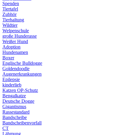
Spenden
Tiertafel
Zubhör
Tierhaltung
Wildtier
Welpenschule
große Hunderasse
Weißer Hund
Adoption
Hundenamen
Boxer
Englische Bulldogge
Goldendoodle
Augenerkrankungen
Epilepsie
kinderlieb
Katzen OP-Schutz
Bengalkatze
Deutsche Dogge
Gigantismus
Rassestandard
Bandscheibe
Bandscheibenvorfall
CT
Lähmung