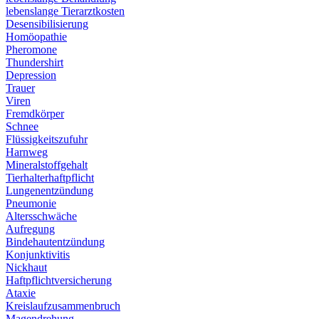
lebenslange Tierarztkosten
Desensibilisierung
Homöopathie
Pheromone
Thundershirt
Depression
Trauer
Viren
Fremdkörper
Schnee
Flüssigkeitszufuhr
Harnweg
Mineralstoffgehalt
Tierhalterhaftpflicht
Lungenentzündung
Pneumonie
Altersschwäche
Aufregung
Bindehautentzündung
Konjunktivitis
Nickhaut
Haftpflichtversicherung
Ataxie
Kreislaufzusammenbruch
Magendrehung