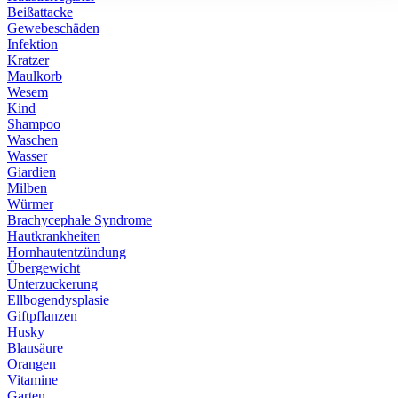
Beißattacke
Gewebeschäden
Infektion
Kratzer
Maulkorb
Wesem
Kind
Shampoo
Waschen
Wasser
Giardien
Milben
Würmer
Brachycephale Syndrome
Hautkrankheiten
Hornhautentzündung
Übergewicht
Unterzuckerung
Ellbogendysplasie
Giftpflanzen
Husky
Blausäure
Orangen
Vitamine
Garten