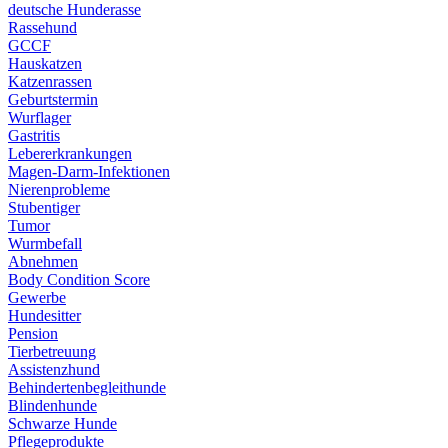
deutsche Hunderasse
Rassehund
GCCF
Hauskatzen
Katzenrassen
Geburtstermin
Wurflager
Gastritis
Lebererkrankungen
Magen-Darm-Infektionen
Nierenprobleme
Stubentiger
Tumor
Wurmbefall
Abnehmen
Body Condition Score
Gewerbe
Hundesitter
Pension
Tierbetreuung
Assistenzhund
Behindertenbegleithunde
Blindenhunde
Schwarze Hunde
Pflegeprodukte