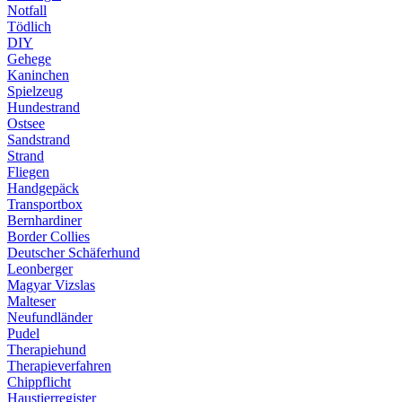
Notfall
Tödlich
DIY
Gehege
Kaninchen
Spielzeug
Hundestrand
Ostsee
Sandstrand
Strand
Fliegen
Handgepäck
Transportbox
Bernhardiner
Border Collies
Deutscher Schäferhund
Leonberger
Magyar Vizslas
Malteser
Neufundländer
Pudel
Therapiehund
Therapieverfahren
Chippflicht
Haustierregister