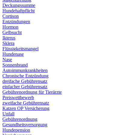
Deckungssumme
Hundehaftpflicht
Cortison
Entzündungen
Hormon
Gelbsucht
Ikterus
Sklera
Flüssigkeitsmangel
Hundenase
Nase
Sonnenbrand
Autoimmunkrankheiten
Chronische Entzündung
dreifache Gebührensatz
einfacher Gebührensatz
Gebührenordnung für Tierärzte
Preiswettbewerb
zweifache Gebührensatz
Katzen OP Versicherung
Unfall
Gebührenordnung
Gesundheitsversorgung
Hundepension