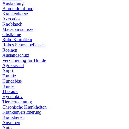
Ausbildung
Blindenführhund
Krankenkasse
Avocados
Knoblauch
Macadamianüsse
Obstkerne
Rohe Kartoffeln
Rohes Schweinefleisch
Rosinen
Auslandschutz
Versicherung für Hunde
Agressivität
Angst
Familie
Hundebiss
Kinder
Therapie
Hyperaktiv
Tierarzrechnung
Chronische Krankheiten
Krankenversicherung
Krankheiten
Ausruhen
Auto