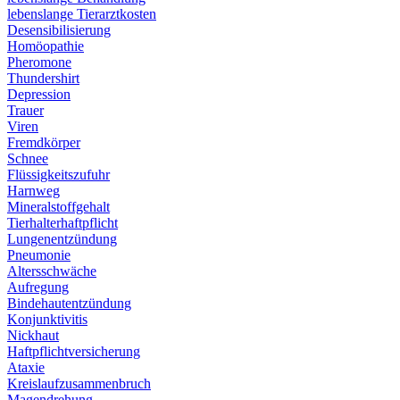
lebenslange Tierarztkosten
Desensibilisierung
Homöopathie
Pheromone
Thundershirt
Depression
Trauer
Viren
Fremdkörper
Schnee
Flüssigkeitszufuhr
Harnweg
Mineralstoffgehalt
Tierhalterhaftpflicht
Lungenentzündung
Pneumonie
Altersschwäche
Aufregung
Bindehautentzündung
Konjunktivitis
Nickhaut
Haftpflichtversicherung
Ataxie
Kreislaufzusammenbruch
Magendrehung