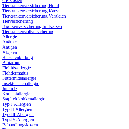
OP Kosten
Tierkrankenversicherung Hund
Tierkrankenversicherung Katze
Tierkrankenversicherung Vergleich
Tierversicherung
Krankenversicherung für Katzen
Tierkrankenvollversicherung
Allergie
Anämie
Antigen
Atopien
Bläschenbildung
Blutarmut
Flohbissallergie
Flohdermatitis
Futtermittelallergie
Insektenstichallergie
Juckreiz
Kontaktallergien
Staphylokokkenallergie
Typ-I-Allergien
Typ-II-Allergien
Typ-III-Allergien
Typ-IV-Allergien
Behandlungskosten