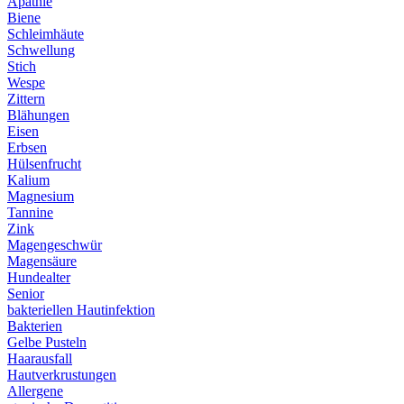
Apathie
Biene
Schleimhäute
Schwellung
Stich
Wespe
Zittern
Blähungen
Eisen
Erbsen
Hülsenfrucht
Kalium
Magnesium
Tannine
Zink
Magengeschwür
Magensäure
Hundealter
Senior
bakteriellen Hautinfektion
Bakterien
Gelbe Pusteln
Haarausfall
Hautverkrustungen
Allergene