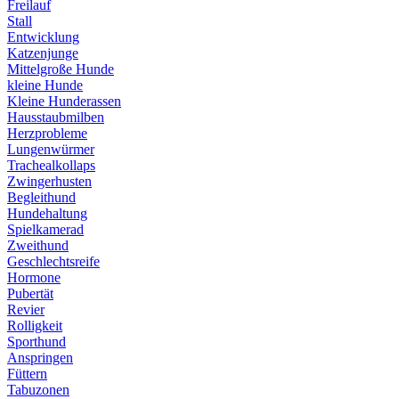
Freilauf
Stall
Entwicklung
Katzenjunge
Mittelgroße Hunde
kleine Hunde
Kleine Hunderassen
Hausstaubmilben
Herzprobleme
Lungenwürmer
Trachealkollaps
Zwingerhusten
Begleithund
Hundehaltung
Spielkamerad
Zweithund
Geschlechtsreife
Hormone
Pubertät
Revier
Rolligkeit
Sporthund
Anspringen
Füttern
Tabuzonen