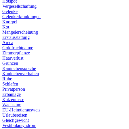
Hotspot
Vergesellschaftung
Gelenke
Gelenkerkrankungen
Knorpel
Kot
Mangelerscheinung
Erstausstattung
Areca
Goldfruchtpalme
Zimmerpflanze
Haarverlust
Grunzen
Kaninchensprache
Kaninchenverhalten
Ruhe
Schlafen
Privatperson
Erbanlage
Katzenrasse
Wachstum
EU-Heimtierausweis
Urlaubsreisen
Gleichgewicht
Vestibularsyndrom