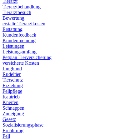
Tierarzt
Tierarztbehandlung
Tierarztbesuch
Bewertung
erstatte Tierarztkosten
Erstattung
Kundenfeedback
Kundenmeinung
Leistungen
Leistungsumfang
Petplan Tierversicherung
versicherte Kosten
Junghund
Rudeltier
Tierschutz
Erziehung
Fellpflege
Kautrieb
Kneifen
Schnappen
Zuneigung
Gesetz
Sozialisierungsphase
Ernährung
Fell