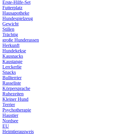
Erste-Hilfe-Set
Futterplatz
Hausapotheke
Hundespielzeug
Gewicht
Stillen
Trächtig
große Hunderassen
Herkunft
Hundekekse
Kausnacks
Kaustange
Lerckerlie
Snacks
Bullterrier
Rasseliste
Körpersprache
Ruhezeiten
Kleiner Hund
Terrier
Psychotherapie
Haustier
Nordsee
EU
Heimtierausweis