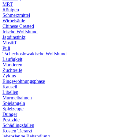
MRT
Röntgen
Schmerzmittel
Wirbelsäule
Chinese Crested
Irische Wolfshund
Jagdinstinkt
Mastiff
Puli
Tschechoslowakische Wolfshund
Läufigkeit
Markieren
Zuchtreife
Zyklus
Eingewöhnungsphase
Kauseil
Libellen
Murmelbahnen
Spielangeln
Spielzeuge
Dünger
Pestizide
Schädlingsfallen
Kosten Tierarzt
lebenslange Behandlung