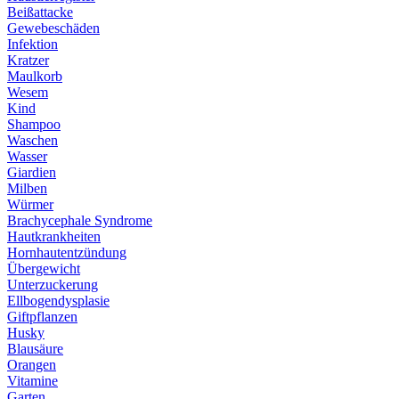
Beißattacke
Gewebeschäden
Infektion
Kratzer
Maulkorb
Wesem
Kind
Shampoo
Waschen
Wasser
Giardien
Milben
Würmer
Brachycephale Syndrome
Hautkrankheiten
Hornhautentzündung
Übergewicht
Unterzuckerung
Ellbogendysplasie
Giftpflanzen
Husky
Blausäure
Orangen
Vitamine
Garten