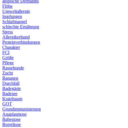
atopische Dermatitis
Flöhe
Umweltallergie
Impfungen
Schlafmangel
schlechte Ernährung
Stress
Allergikerhund
Proteinverbindungen
Charakter
FCI
Größe
Pflege
Rassehunde
Zucht
Bananen
Durchfall
Badegäste
Badesee
Kratzbaum
GOT
Grundimmunisierung
Anaplasmose
Babesiose
Borreliose