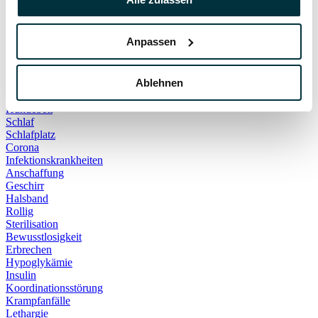
Hauskatze
Kater
Katzenspielzeug
Anpassen
Kälte
Leckerlies
Leinenführigkeit
Ablehnen
Leinenpflicht
Schmerzen
Hundebett
Schlaf
Schlafplatz
Corona
Infektionskrankheiten
Anschaffung
Geschirr
Halsband
Rollig
Sterilisation
Bewusstlosigkeit
Erbrechen
Hypoglykämie
Insulin
Koordinationsstörung
Krampfanfälle
Lethargie