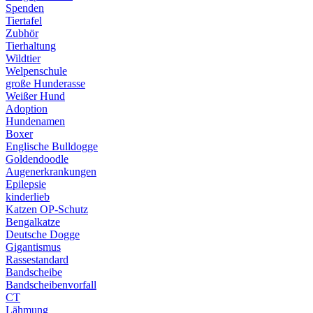
Spenden
Tiertafel
Zubhör
Tierhaltung
Wildtier
Welpenschule
große Hunderasse
Weißer Hund
Adoption
Hundenamen
Boxer
Englische Bulldogge
Goldendoodle
Augenerkrankungen
Epilepsie
kinderlieb
Katzen OP-Schutz
Bengalkatze
Deutsche Dogge
Gigantismus
Rassestandard
Bandscheibe
Bandscheibenvorfall
CT
Lähmung