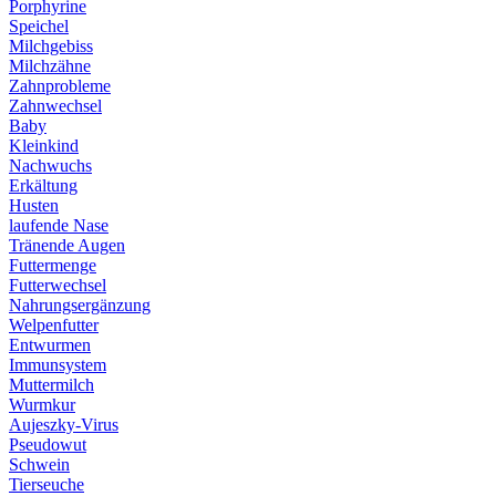
Porphyrine
Speichel
Milchgebiss
Milchzähne
Zahnprobleme
Zahnwechsel
Baby
Kleinkind
Nachwuchs
Erkältung
Husten
laufende Nase
Tränende Augen
Futtermenge
Futterwechsel
Nahrungsergänzung
Welpenfutter
Entwurmen
Immunsystem
Muttermilch
Wurmkur
Aujeszky-Virus
Pseudowut
Schwein
Tierseuche