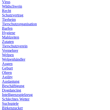
Virus
Wildschwein
Recht
Schutzvertrag
Tierheim
Tierschutzorganisation
Barfen
Hygiene
Mahlzeiten
Zutaten
Tierschutzverein
Vermehrer
Welpen
Welpenhändler
Augen
Geburt
Ohren
Agility
Auslastung
Beschäftigung
Dogdancing
Intelligenzspielzeug
Schlechtes Wetter
Suchspiele
Birkenzucker