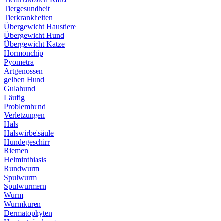
Tiergesundheit
Tierkrankheiten
Übergewicht Haustiere
Übergewicht Hund
Übergewicht Katze
Hormonchip
Pyometra
Artgenossen
gelben Hund
Gulahund
Läufig
Problemhund
Verletzungen
Hals
Halswirbelsäule
Hundegeschirr
Riemen
Helminthiasis
Rundwurm
Spulwurm
Spulwürmern
Wurm
Wurmkuren
Dermatophyten