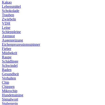
Kakao
Lebensmittel
Schokolade
Trauben
Zwiebeln
VDH
Leine
Schleppleine
Atemnot
Augenreizung
Eichenprozessionsspinner
Fieber
Müdigkeit
Raupe
Schädlinge
Schwindel
Baden
Gesundheit
Verhalten
Chip
Chippen
Mikrochip
Hundetraining
Signalwort
Stubenrein