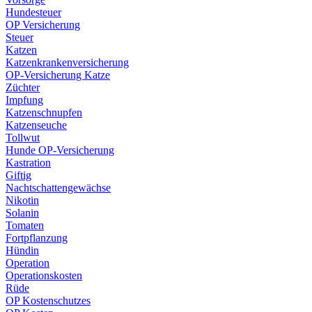
Hundesteuer
OP Versicherung
Steuer
Katzen
Katzenkrankenversicherung
OP-Versicherung Katze
Züchter
Impfung
Katzenschnupfen
Katzenseuche
Tollwut
Hunde OP-Versicherung
Kastration
Giftig
Nachtschattengewächse
Nikotin
Solanin
Tomaten
Fortpflanzung
Hündin
Operation
Operationskosten
Rüde
OP Kostenschutzes