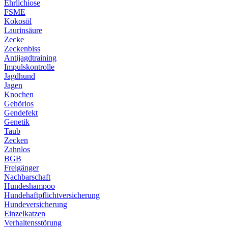
Ehrlichiose
FSME
Kokosöl
Laurinsäure
Zecke
Zeckenbiss
Antijagdtraining
Impulskontrolle
Jagdhund
Jagen
Knochen
Gehörlos
Gendefekt
Genetik
Taub
Zecken
Zahnlos
BGB
Freigänger
Nachbarschaft
Hundeshampoo
Hundehaftpflichtversicherung
Hundeversicherung
Einzelkatzen
Verhaltensstörung