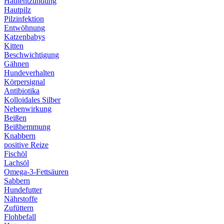
Hautentzündung
Hautpilz
Pilzinfektion
Entwöhnung
Katzenbabys
Kitten
Beschwichtigung
Gähnen
Hundeverhalten
Körpersignal
Antibiotika
Kolloidales Silber
Nebenwirkung
Beißen
Beißhemmung
Knabbern
positive Reize
Fischöl
Lachsöl
Omega-3-Fettsäuren
Sabbern
Hundefutter
Nährstoffe
Zufüttern
Flohbefall