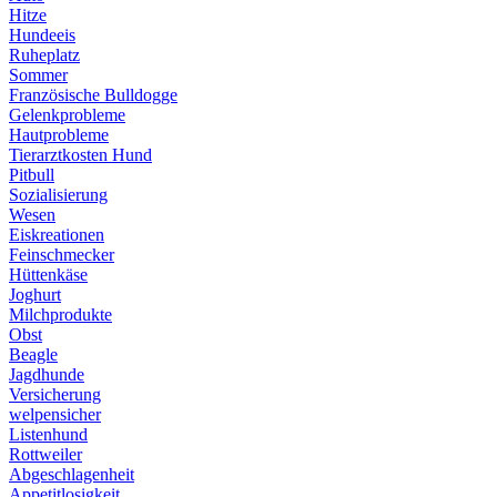
Hitze
Hundeeis
Ruheplatz
Sommer
Französische Bulldogge
Gelenkprobleme
Hautprobleme
Tierarztkosten Hund
Pitbull
Sozialisierung
Wesen
Eiskreationen
Feinschmecker
Hüttenkäse
Joghurt
Milchprodukte
Obst
Beagle
Jagdhunde
Versicherung
welpensicher
Listenhund
Rottweiler
Abgeschlagenheit
Appetitlosigkeit