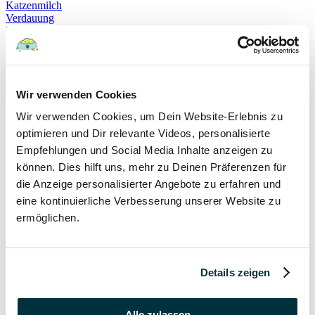
Katzenmilch
Verdauung
Beruhigung
Katzenverhalten
Schnurren
Selbstheilung
Gehorsam
Hundeerziehung
Wir verwenden Cookies
Hundeführerschein
Wir verwenden Cookies, um Dein Website-Erlebnis zu
Prüfung
Sachkundenachweis
optimieren und Dir relevante Videos, personalisierte
Sozialverträglichkeit
Empfehlungen und Social Media Inhalte anzeigen zu
Bloodhound
können. Dies hilft uns, mehr zu Deinen Präferenzen für
Hundesport
Mantrailing
die Anzeige personalisierter Angebote zu erfahren und
Rettungshund
eine kontinuierliche Verbesserung unserer Website zu
Schäferhund
ermöglichen.
Schweißhund
exzessives Lecken
Niesen
Hepatitis
Impfen
Details zeigen
Leptospirose
Parvovirose
Staupe
Alle zulassen