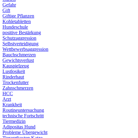
Gefahr
Gift
Giftige Pflanzen
Kohletabletten
Hundeschule
positive Bestärkung
Schutzaggression
Selbstverteidigung
Wettbewerbsaggression
Bauchschmerzen
Gewichtsverlust
Kauspielzeug
Lustlosikeit
Rinderhaut
Trockenfutter
Zahnschmerzen
HCC
Arzt
Krankheit
Routineuntersuchung
technische Fortschritt
Tiermedizin
Adipositas Hund
Probleme Übergewicht
Tierarztkosten Katze