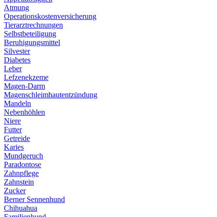
Atmung
Operationskostenversicherung
Tierarztrechnungen
Selbstbeteiligung
Beruhigungsmittel
Silvester
Diabetes
Leber
Lefzenekzeme
Magen-Darm
Magenschleimhautentzündung
Mandeln
Nebenhöhlen
Niere
Futter
Getreide
Karies
Mundgeruch
Paradontose
Zahnpflege
Zahnstein
Zucker
Berner Sennenhund
Chihuahua
Familienhund