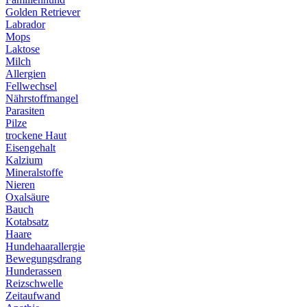
Golden Retriever
Labrador
Mops
Laktose
Milch
Allergien
Fellwechsel
Nährstoffmangel
Parasiten
Pilze
trockene Haut
Eisengehalt
Kalzium
Mineralstoffe
Nieren
Oxalsäure
Bauch
Kotabsatz
Haare
Hundehaarallergie
Bewegungsdrang
Hunderassen
Reizschwelle
Zeitaufwand