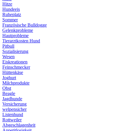
Hitze
Hundeeis
Ruheplatz
Sommer
Französische Bulldogge
Gelenkprobleme
Hautprobleme
Tierarztkosten Hund
Pitbull
Sozialisierung
Wesen
Eiskreationen
Feinschmecker
Hüttenkäse
Joghurt
Milchprodukte
Obst
Beagle
Jagdhunde
Versicherung
welpensicher
Listenhund
Rottweiler
Abgeschlagenheit
Appetitlosigkeit