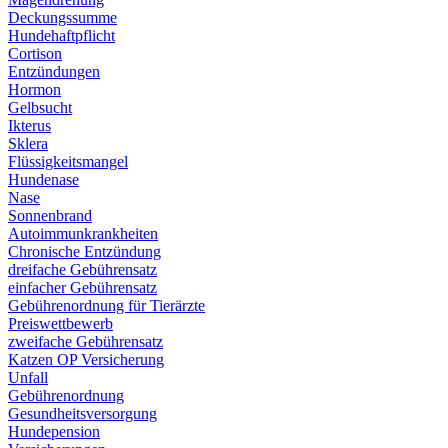
Deckungssumme
Hundehaftpflicht
Cortison
Entzündungen
Hormon
Gelbsucht
Ikterus
Sklera
Flüssigkeitsmangel
Hundenase
Nase
Sonnenbrand
Autoimmunkrankheiten
Chronische Entzündung
dreifache Gebührensatz
einfacher Gebührensatz
Gebührenordnung für Tierärzte
Preiswettbewerb
zweifache Gebührensatz
Katzen OP Versicherung
Unfall
Gebührenordnung
Gesundheitsversorgung
Hundepension