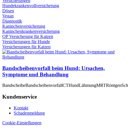
Versicherungen
Hundekrankenvollversicherung
Dösen
Vegan
Diagnostik
Kaninchenversicherung
Kaninchenkrankenversicherung
OP Versicherung für Katzen
Versicherungen für Hunde
Versicherungen für Katzen
Bandscheibenvorfall beim Hund: Ursachen,
Symptome und Behandlung
Bandscheibe
Bandscheibenvorfall
CT
Hund
Lähmung
MRT
Röntgen
Sch
Kundenservice
Kontakt
Schadenmeldung
Cookie-Einstellungen