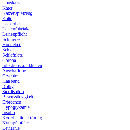
Hauskatze
Kater
Katzenspielzeug
Kälte
Leckerlies
Leinenführigkeit
Leinenpflicht
Schmerzen
Hundebett
Schlaf
Schlafplatz
Corona
Infektionskrankheiten
Anschaffung
Geschirr
Halsband
Rollig
Sterilisation
Bewusstlosigkeit
Erbrechen
Hypoglykämie
Insulin
Koordinationsstörung
Krampfanfälle
Lethargie