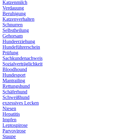
Katzenmilch
Verdauung
Beruhigung
Katzenverhalten
Schnurren
Selbstheilung
Gehorsam
Hundeerziehung
Hundeführerschein
Prüfung
Sachkundenachweis
Sozialverträglichkeit
Bloodhound
Hundesport
Mantrailing
Rettungshund
Schäferhund
Schweißhund
exzessives Lecken
Niesen
Hepatitis
Impfen
Leptospirose
Parvovirose
Staupe