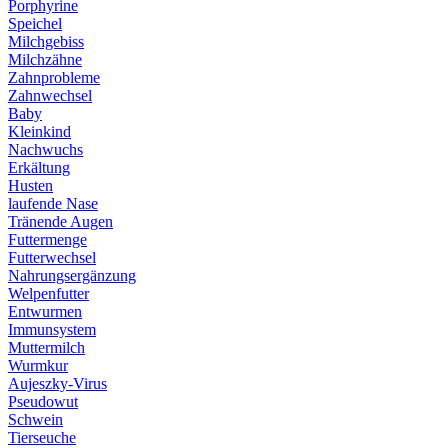
Porphyrine
Speichel
Milchgebiss
Milchzähne
Zahnprobleme
Zahnwechsel
Baby
Kleinkind
Nachwuchs
Erkältung
Husten
laufende Nase
Tränende Augen
Futtermenge
Futterwechsel
Nahrungsergänzung
Welpenfutter
Entwurmen
Immunsystem
Muttermilch
Wurmkur
Aujeszky-Virus
Pseudowut
Schwein
Tierseuche