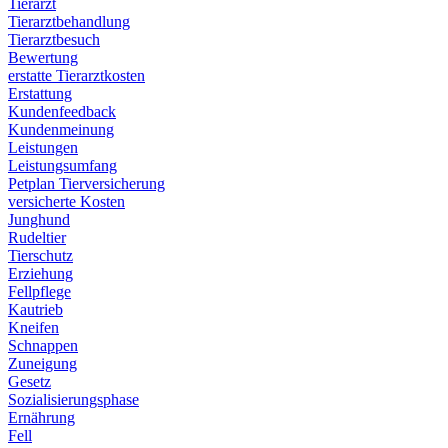
Tierarzt
Tierarztbehandlung
Tierarztbesuch
Bewertung
erstatte Tierarztkosten
Erstattung
Kundenfeedback
Kundenmeinung
Leistungen
Leistungsumfang
Petplan Tierversicherung
versicherte Kosten
Junghund
Rudeltier
Tierschutz
Erziehung
Fellpflege
Kautrieb
Kneifen
Schnappen
Zuneigung
Gesetz
Sozialisierungsphase
Ernährung
Fell