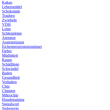
Kakao
Lebensmittel
Schokolade
Trauben
Zwiebeln
VDH
Leine
Schleppleine
Atemnot
Augenreizung
Eichenprozessionsspinner
Fieber
Müdigkeit
Raupe
Schädlinge
Schwindel
Baden
Gesundheit
Verhalten
Chip
Chippen
Mikrochip
Hundetraining
Signalwort
Stubenrein