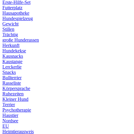
Erste-Hilfe-Set
Futterplatz
Hausapotheke
Hundespielzeug
Gewicht
Stillen
Trächtig
große Hunderassen
Herkunft
Hundekekse
Kausnacks
Kaustange
Lerckerlie
Snacks
Bullterrier
Rasseliste
Körpersprache
Ruhezeiten
Kleiner Hund
Terrier
Psychotherapie
Haustier
Nordsee
EU
Heimtierausweis