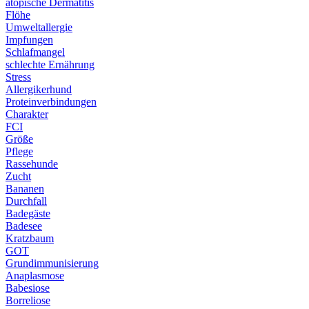
atopische Dermatitis
Flöhe
Umweltallergie
Impfungen
Schlafmangel
schlechte Ernährung
Stress
Allergikerhund
Proteinverbindungen
Charakter
FCI
Größe
Pflege
Rassehunde
Zucht
Bananen
Durchfall
Badegäste
Badesee
Kratzbaum
GOT
Grundimmunisierung
Anaplasmose
Babesiose
Borreliose