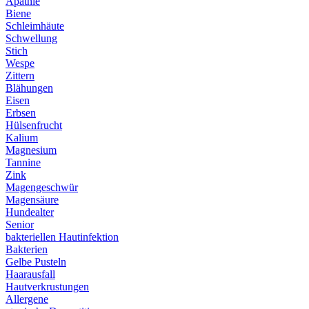
Apathie
Biene
Schleimhäute
Schwellung
Stich
Wespe
Zittern
Blähungen
Eisen
Erbsen
Hülsenfrucht
Kalium
Magnesium
Tannine
Zink
Magengeschwür
Magensäure
Hundealter
Senior
bakteriellen Hautinfektion
Bakterien
Gelbe Pusteln
Haarausfall
Hautverkrustungen
Allergene