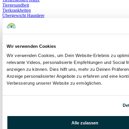
Tiergesundheit
Tierkrankheiten
Übergewicht Haustiere
Übergewicht Hund
Übergewicht Katze
Hormonchip
Pyometra
Artgenossen
Wir verwenden Cookies
gelben Hund
Gulahund
Wir verwenden Cookies, um Dein Website-Erlebnis zu optimi
Läufig
Problemhund
relevante Videos, personalisierte Empfehlungen und Social M
Verletzungen
anzeigen zu können. Dies hilft uns, mehr zu Deinen Präferen
Hals
Anzeige personalisierter Angebote zu erfahren und eine konti
Halswirbelsäule
Hundegeschirr
Verbesserung unserer Website zu ermöglichen.
Riemen
Helminthiasis
Rundwurm
Spulwurm
Det
Spulwürmern
Wurm
Wurmkuren
Alle zulassen
Dermatophyten