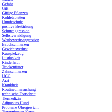
Gefahr
Gift
Giftige Pflanzen
Kohletabletten
Hundeschule
positive Bestärkung
Schutzaggression
Selbstverteidigung
Wettbewerbsaggression
Bauchschmerzen
Gewichtsverlust
Kauspielzeug
Lustlosikeit
Rinderhaut
Trockenfutter
Zahnschmerzen
HCC
Arzt
Krankheit
Routineuntersuchung
technische Fortschritt
Tiermedizin
Adipositas Hund
Probleme Übergewicht
Tierarztkosten Katze