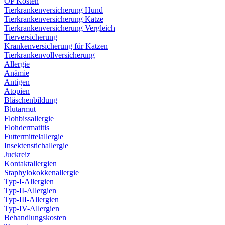
OP Kosten
Tierkrankenversicherung Hund
Tierkrankenversicherung Katze
Tierkrankenversicherung Vergleich
Tierversicherung
Krankenversicherung für Katzen
Tierkrankenvollversicherung
Allergie
Anämie
Antigen
Atopien
Bläschenbildung
Blutarmut
Flohbissallergie
Flohdermatitis
Futtermittelallergie
Insektenstichallergie
Juckreiz
Kontaktallergien
Staphylokokkenallergie
Typ-I-Allergien
Typ-II-Allergien
Typ-III-Allergien
Typ-IV-Allergien
Behandlungskosten