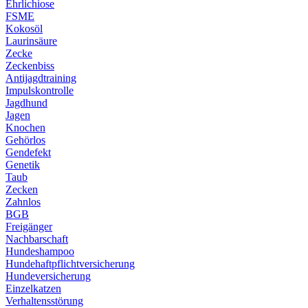
Ehrlichiose
FSME
Kokosöl
Laurinsäure
Zecke
Zeckenbiss
Antijagdtraining
Impulskontrolle
Jagdhund
Jagen
Knochen
Gehörlos
Gendefekt
Genetik
Taub
Zecken
Zahnlos
BGB
Freigänger
Nachbarschaft
Hundeshampoo
Hundehaftpflichtversicherung
Hundeversicherung
Einzelkatzen
Verhaltensstörung