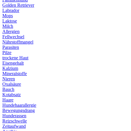
Golden Retriever
Labrador
Mops
Laktose
Milch
Allergien
Fellwechsel
Nährstoffmangel
Parasiten
Pilze
trockene Haut
Eisengehalt
Kalzium
Mineralstoffe
Nieren
Oxalsäure
Bauch
Kotabsatz
Haare
Hundehaarallergie
Bewegungsdrang
Hunderassen
Reizschwelle
Zeitaufwand