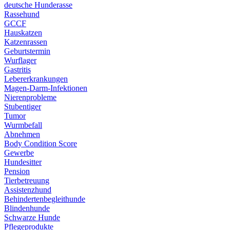
deutsche Hunderasse
Rassehund
GCCF
Hauskatzen
Katzenrassen
Geburtstermin
Wurflager
Gastritis
Lebererkrankungen
Magen-Darm-Infektionen
Nierenprobleme
Stubentiger
Tumor
Wurmbefall
Abnehmen
Body Condition Score
Gewerbe
Hundesitter
Pension
Tierbetreuung
Assistenzhund
Behindertenbegleithunde
Blindenhunde
Schwarze Hunde
Pflegeprodukte