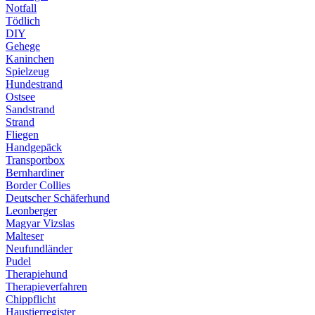
Notfall
Tödlich
DIY
Gehege
Kaninchen
Spielzeug
Hundestrand
Ostsee
Sandstrand
Strand
Fliegen
Handgepäck
Transportbox
Bernhardiner
Border Collies
Deutscher Schäferhund
Leonberger
Magyar Vizslas
Malteser
Neufundländer
Pudel
Therapiehund
Therapieverfahren
Chippflicht
Haustierregister