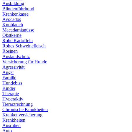
Ausbildung
Blindenführhund
Krankenkasse
Avocados
Knoblauch
Macadamianüsse
Obstkerne
Rohe Kartoffeln
Rohes Schweinefleisch
Rosinen
Auslandschutz
Versicherung für Hunde
Agressivität
Angst
Familie
Hundebiss
Kinder
Therapie
Hyperaktiv
Tierarzrechnung
Chronische Krankheiten
Krankenversicherung
Krankheiten
Ausruhen
Auto