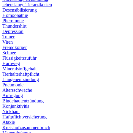
lebenslange Tierarztkosten
Desensibilisierung
Homöopathie
Pheromone
Thundershirt
Depression
Trauer
Viren
Fremdkörper
Schnee
Flüssigkeitszufuhr
Harnweg
Mineralstoffgehalt
Tierhalterhaftpflicht
Lungenentzündung
Pneumonie
Altersschwäche
Aufregung
Bindehautentzündung
Konjunktivitis
Nickhaut
Haftpflichtversicherung
Ataxie
Kreislaufzusammenbruch
Magendrehung