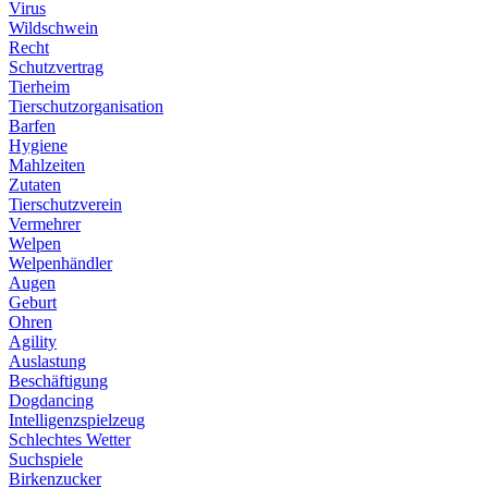
Virus
Wildschwein
Recht
Schutzvertrag
Tierheim
Tierschutzorganisation
Barfen
Hygiene
Mahlzeiten
Zutaten
Tierschutzverein
Vermehrer
Welpen
Welpenhändler
Augen
Geburt
Ohren
Agility
Auslastung
Beschäftigung
Dogdancing
Intelligenzspielzeug
Schlechtes Wetter
Suchspiele
Birkenzucker