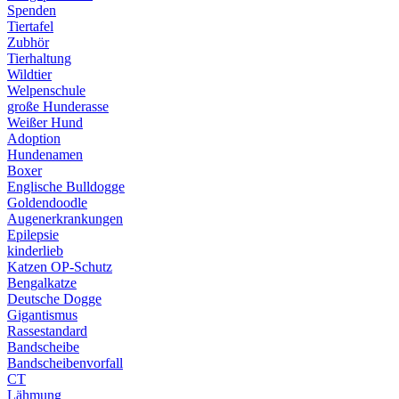
Spenden
Tiertafel
Zubhör
Tierhaltung
Wildtier
Welpenschule
große Hunderasse
Weißer Hund
Adoption
Hundenamen
Boxer
Englische Bulldogge
Goldendoodle
Augenerkrankungen
Epilepsie
kinderlieb
Katzen OP-Schutz
Bengalkatze
Deutsche Dogge
Gigantismus
Rassestandard
Bandscheibe
Bandscheibenvorfall
CT
Lähmung