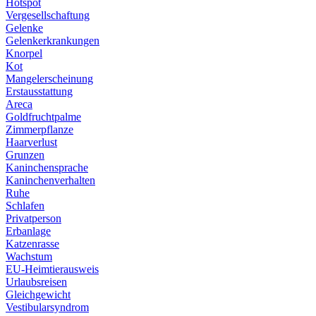
Hotspot
Vergesellschaftung
Gelenke
Gelenkerkrankungen
Knorpel
Kot
Mangelerscheinung
Erstausstattung
Areca
Goldfruchtpalme
Zimmerpflanze
Haarverlust
Grunzen
Kaninchensprache
Kaninchenverhalten
Ruhe
Schlafen
Privatperson
Erbanlage
Katzenrasse
Wachstum
EU-Heimtierausweis
Urlaubsreisen
Gleichgewicht
Vestibularsyndrom