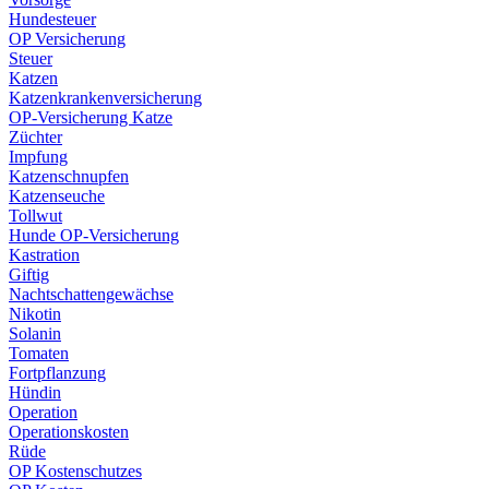
Hundesteuer
OP Versicherung
Steuer
Katzen
Katzenkrankenversicherung
OP-Versicherung Katze
Züchter
Impfung
Katzenschnupfen
Katzenseuche
Tollwut
Hunde OP-Versicherung
Kastration
Giftig
Nachtschattengewächse
Nikotin
Solanin
Tomaten
Fortpflanzung
Hündin
Operation
Operationskosten
Rüde
OP Kostenschutzes