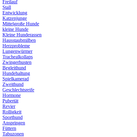
Freilauf
Stall
Entwicklung
Katzenjunge
Mittelgroße Hunde
kleine Hunde
Kleine Hunderassen
Hausstaubmilben
Herzprobleme
Lungenwürmer
Trachealkollaps
Zwingerhusten
Begleithund
Hundehaltung
Spielkamerad
Zweithund
Geschlechtsreife
Hormone
Pubertät
Revier
Rolligkeit
Sporthund
Anspringen
Füttern
Tabuzonen