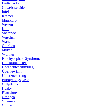
Beißattacke
Gewebeschäden
Infektion
Kratzer
Maulkorb
Wesem
Kind
Shampoo
Waschen
Wasser
Giardien
Milben
Würmer
Brachycephale Syndrome
Hautkrankheiten
Hornhautentzündung
Übergewicht
Unterzuckerung
Ellbogendysplasie
Giftpflanzen
Husky
Blausäure
Orangen
Vitamine
Garten