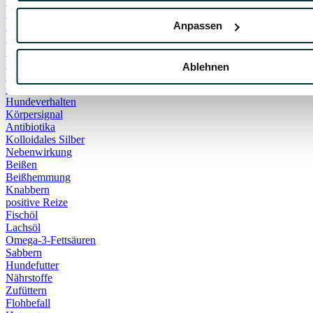
Hautentzündung
Hautpilz
Anpassen
Pilzinfektion
Entwöhnung
Katzenbabys
Kitten
Ablehnen
Beschwichtigung
Gähnen
Hundeverhalten
Körpersignal
Antibiotika
Kolloidales Silber
Nebenwirkung
Beißen
Beißhemmung
Knabbern
positive Reize
Fischöl
Lachsöl
Omega-3-Fettsäuren
Sabbern
Hundefutter
Nährstoffe
Zufüttern
Flohbefall