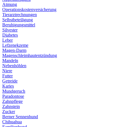
Atmung
Operationskostenversicherung
Tierarztrechnungen
Selbstbeteiligung
Beruhigungsmittel
Silvester
Diabetes
Leber
Lefzenekzeme
Magen-Darm
Magenschleimhautentzündung
Mandeln
Nebenhöhlen
Niere
Futter
Getreide
Karies
Mundgeruch
Paradontose
Zahnpflege
Zahnstein
Zucker
Berner Sennenhund
Chihuahua
Familienhund