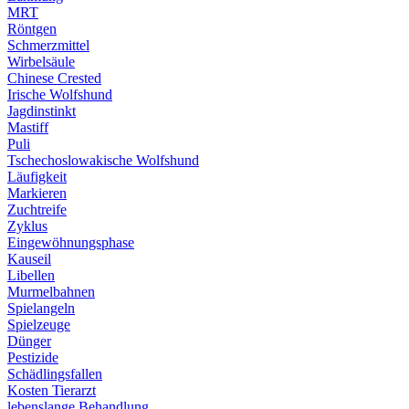
MRT
Röntgen
Schmerzmittel
Wirbelsäule
Chinese Crested
Irische Wolfshund
Jagdinstinkt
Mastiff
Puli
Tschechoslowakische Wolfshund
Läufigkeit
Markieren
Zuchtreife
Zyklus
Eingewöhnungsphase
Kauseil
Libellen
Murmelbahnen
Spielangeln
Spielzeuge
Dünger
Pestizide
Schädlingsfallen
Kosten Tierarzt
lebenslange Behandlung