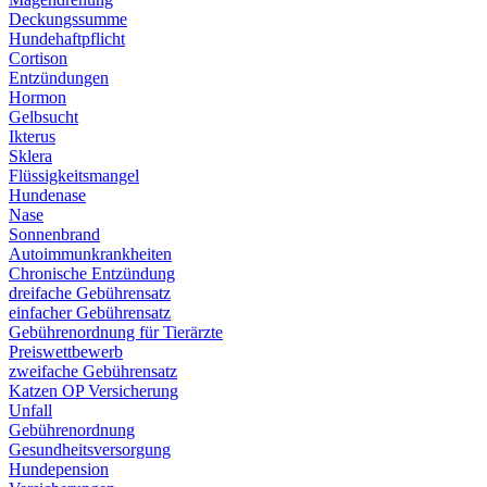
Deckungssumme
Hundehaftpflicht
Cortison
Entzündungen
Hormon
Gelbsucht
Ikterus
Sklera
Flüssigkeitsmangel
Hundenase
Nase
Sonnenbrand
Autoimmunkrankheiten
Chronische Entzündung
dreifache Gebührensatz
einfacher Gebührensatz
Gebührenordnung für Tierärzte
Preiswettbewerb
zweifache Gebührensatz
Katzen OP Versicherung
Unfall
Gebührenordnung
Gesundheitsversorgung
Hundepension