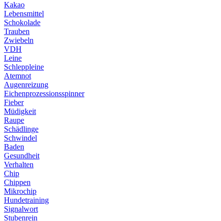
Kakao
Lebensmittel
Schokolade
Trauben
Zwiebeln
VDH
Leine
Schleppleine
Atemnot
Augenreizung
Eichenprozessionsspinner
Fieber
Müdigkeit
Raupe
Schädlinge
Schwindel
Baden
Gesundheit
Verhalten
Chip
Chippen
Mikrochip
Hundetraining
Signalwort
Stubenrein