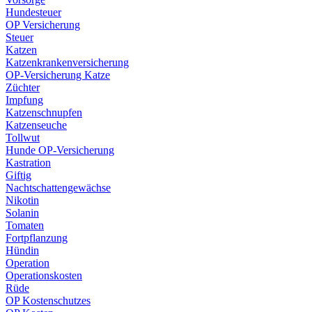
Hundesteuer
OP Versicherung
Steuer
Katzen
Katzenkrankenversicherung
OP-Versicherung Katze
Züchter
Impfung
Katzenschnupfen
Katzenseuche
Tollwut
Hunde OP-Versicherung
Kastration
Giftig
Nachtschattengewächse
Nikotin
Solanin
Tomaten
Fortpflanzung
Hündin
Operation
Operationskosten
Rüde
OP Kostenschutzes