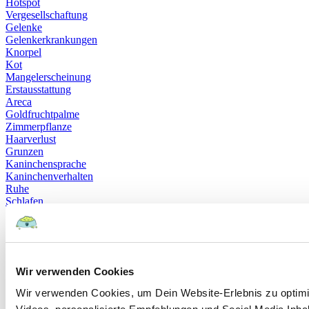
Hotspot
Vergesellschaftung
Gelenke
Gelenkerkrankungen
Knorpel
Kot
Mangelerscheinung
Erstausstattung
Areca
Goldfruchtpalme
Zimmerpflanze
Haarverlust
Grunzen
Kaninchensprache
Kaninchenverhalten
Ruhe
Schlafen
Privatperson
Erbanlage
Katzenrasse
Wachstum
EU-Heimtierausweis
Wir verwenden Cookies
Urlaubsreisen
Gleichgewicht
Wir verwenden Cookies, um Dein Website-Erlebnis zu optimi
Vestibularsyndrom