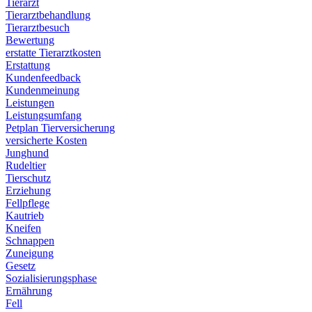
Tierarzt
Tierarztbehandlung
Tierarztbesuch
Bewertung
erstatte Tierarztkosten
Erstattung
Kundenfeedback
Kundenmeinung
Leistungen
Leistungsumfang
Petplan Tierversicherung
versicherte Kosten
Junghund
Rudeltier
Tierschutz
Erziehung
Fellpflege
Kautrieb
Kneifen
Schnappen
Zuneigung
Gesetz
Sozialisierungsphase
Ernährung
Fell