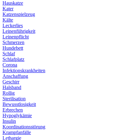
Hauskatze
Kater
Katzenspielzeug
Kälte
Leckerlies
Leinenführigkeit
Leinenpflicht
Schmerzen
Hundebett
Schlaf
Schlafplatz
Corona
Infektionskrankheiten
Anschaffung
Geschirr
Halsband
Rollig
Sterilisation
Bewusstlosigkeit
Erbrechen
Hypoglykämie
Insulin
Koordinationsstörung
Krampfanfälle
Lethargie