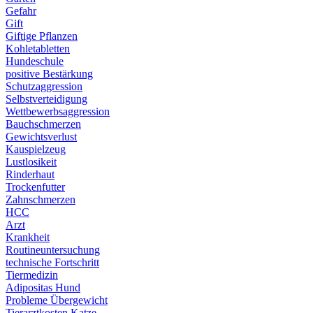
Gefahr
Gift
Giftige Pflanzen
Kohletabletten
Hundeschule
positive Bestärkung
Schutzaggression
Selbstverteidigung
Wettbewerbsaggression
Bauchschmerzen
Gewichtsverlust
Kauspielzeug
Lustlosikeit
Rinderhaut
Trockenfutter
Zahnschmerzen
HCC
Arzt
Krankheit
Routineuntersuchung
technische Fortschritt
Tiermedizin
Adipositas Hund
Probleme Übergewicht
Tierarztkosten Katze