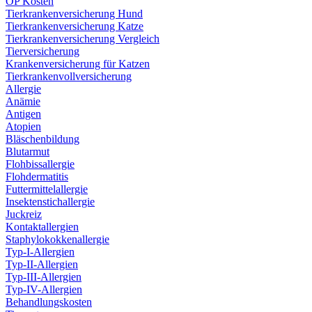
OP Kosten
Tierkrankenversicherung Hund
Tierkrankenversicherung Katze
Tierkrankenversicherung Vergleich
Tierversicherung
Krankenversicherung für Katzen
Tierkrankenvollversicherung
Allergie
Anämie
Antigen
Atopien
Bläschenbildung
Blutarmut
Flohbissallergie
Flohdermatitis
Futtermittelallergie
Insektenstichallergie
Juckreiz
Kontaktallergien
Staphylokokkenallergie
Typ-I-Allergien
Typ-II-Allergien
Typ-III-Allergien
Typ-IV-Allergien
Behandlungskosten