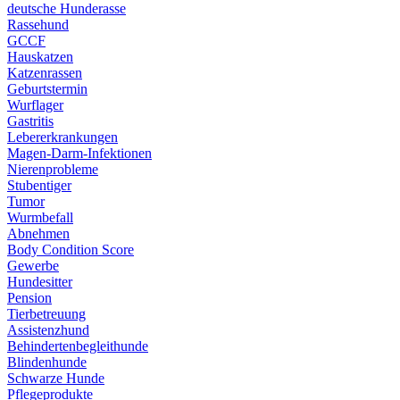
deutsche Hunderasse
Rassehund
GCCF
Hauskatzen
Katzenrassen
Geburtstermin
Wurflager
Gastritis
Lebererkrankungen
Magen-Darm-Infektionen
Nierenprobleme
Stubentiger
Tumor
Wurmbefall
Abnehmen
Body Condition Score
Gewerbe
Hundesitter
Pension
Tierbetreuung
Assistenzhund
Behindertenbegleithunde
Blindenhunde
Schwarze Hunde
Pflegeprodukte