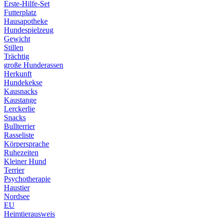
Erste-Hilfe-Set
Futterplatz
Hausapotheke
Hundespielzeug
Gewicht
Stillen
Trächtig
große Hunderassen
Herkunft
Hundekekse
Kausnacks
Kaustange
Lerckerlie
Snacks
Bullterrier
Rasseliste
Körpersprache
Ruhezeiten
Kleiner Hund
Terrier
Psychotherapie
Haustier
Nordsee
EU
Heimtierausweis