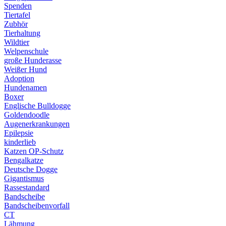
Spenden
Tiertafel
Zubhör
Tierhaltung
Wildtier
Welpenschule
große Hunderasse
Weißer Hund
Adoption
Hundenamen
Boxer
Englische Bulldogge
Goldendoodle
Augenerkrankungen
Epilepsie
kinderlieb
Katzen OP-Schutz
Bengalkatze
Deutsche Dogge
Gigantismus
Rassestandard
Bandscheibe
Bandscheibenvorfall
CT
Lähmung