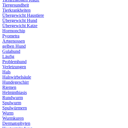
Tiergesundheit
Tierkrankheiten
Übergewicht Haustiere
Übergewicht Hund
Übergewicht Katze
Hormonchip
Pyometra
Artgenossen
gelben Hund
Gulahund
Läufig
Problemhund
Verletzungen
Hals
Halswirbelsäule
Hundegeschirr
Riemen
Helminthiasis
Rundwurm
Spulwurm
Spulwürmern
Wurm
Wurmkuren
Dermatophyten