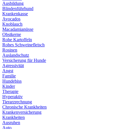
Ausbildung
Blindenführhund
Krankenkasse
Avocados
Knoblauch
Macadamianüsse
Obstkerne
Rohe Kartoffeln
Rohes Schweinefleisch
Rosinen
Auslandschutz
Versicherung für Hunde
Agressivität
Angst
Familie
Hundebiss
Kinder
Therapie
Hyperaktiv
Tierarzrechnung
Chronische Krankheiten
Krankenversicherung
Krankheiten
Ausruhen
Auto