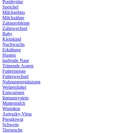
Porphyrine
Speichel
Milchgebiss
Milchzähne
Zahnprobleme
Zahnwechsel
Baby
Kleinkind
Nachwuchs
Erkältung
Husten
laufende Nase
Tränende Augen
Futtermenge
Futterwechsel
Nahrungsergänzung
Welpenfutter
Entwurmen
Immunsystem
Muttermilch
Wurmkur
Aujeszky-Virus
Pseudowut
Schwein
Tierseuche