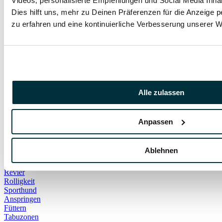
Videos, personalisierte Empfehlungen und Social Media Inha
Freilauf
Stall
Dies hilft uns, mehr zu Deinen Präferenzen für die Anzeige p
Entwicklung
zu erfahren und eine kontinuierliche Verbesserung unserer 
Katzenjunge
Mittelgroße Hunde
kleine Hunde
Kleine Hunderassen
Hausstaubmilben
Herzprobleme
Lungenwürmer
Trachealkollaps
Alle zulassen
Zwingerhusten
Begleithund
Hundehaltung
Anpassen
Spielkamerad
Zweithund
Geschlechtsreife
Ablehnen
Hormone
Pubertät
Revier
Rolligkeit
Sporthund
Anspringen
Füttern
Tabuzonen