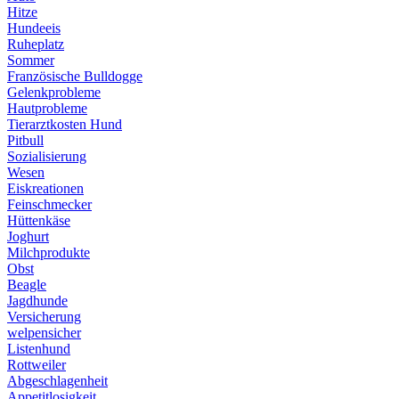
Hitze
Hundeeis
Ruheplatz
Sommer
Französische Bulldogge
Gelenkprobleme
Hautprobleme
Tierarztkosten Hund
Pitbull
Sozialisierung
Wesen
Eiskreationen
Feinschmecker
Hüttenkäse
Joghurt
Milchprodukte
Obst
Beagle
Jagdhunde
Versicherung
welpensicher
Listenhund
Rottweiler
Abgeschlagenheit
Appetitlosigkeit