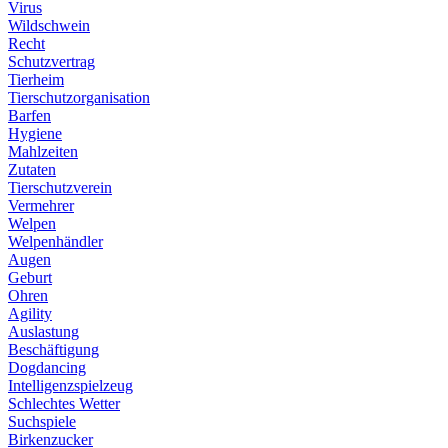
Virus
Wildschwein
Recht
Schutzvertrag
Tierheim
Tierschutzorganisation
Barfen
Hygiene
Mahlzeiten
Zutaten
Tierschutzverein
Vermehrer
Welpen
Welpenhändler
Augen
Geburt
Ohren
Agility
Auslastung
Beschäftigung
Dogdancing
Intelligenzspielzeug
Schlechtes Wetter
Suchspiele
Birkenzucker