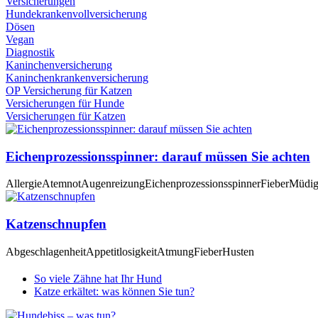
Versicherungen
Hundekrankenvollversicherung
Dösen
Vegan
Diagnostik
Kaninchenversicherung
Kaninchenkrankenversicherung
OP Versicherung für Katzen
Versicherungen für Hunde
Versicherungen für Katzen
Eichenprozessionsspinner: darauf müssen Sie achten
Allergie
Atemnot
Augenreizung
Eichenprozessionsspinner
Fieber
Müdig
Katzenschnupfen
Abgeschlagenheit
Appetitlosigkeit
Atmung
Fieber
Husten
So viele Zähne hat Ihr Hund
Katze erkältet: was können Sie tun?