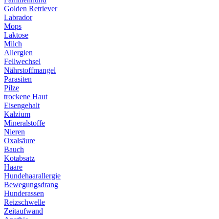
Golden Retriever
Labrador
Mops
Laktose
Milch
Allergien
Fellwechsel
Nährstoffmangel
Parasiten
Pilze
trockene Haut
Eisengehalt
Kalzium
Mineralstoffe
Nieren
Oxalsäure
Bauch
Kotabsatz
Haare
Hundehaarallergie
Bewegungsdrang
Hunderassen
Reizschwelle
Zeitaufwand