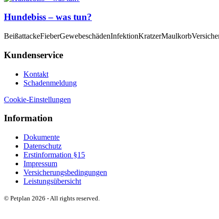
Hundebiss – was tun?
Beißattacke
Fieber
Gewebeschäden
Infektion
Kratzer
Maulkorb
Versiche
Kundenservice
Kontakt
Schadenmeldung
Cookie-Einstellungen
Information
Dokumente
Datenschutz
Erstinformation §15
Impressum
Versicherungsbedingungen
Leistungsübersicht
© Petplan 2026 - All rights reserved.