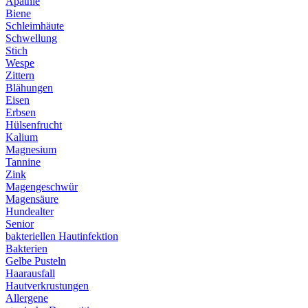
Apathie
Biene
Schleimhäute
Schwellung
Stich
Wespe
Zittern
Blähungen
Eisen
Erbsen
Hülsenfrucht
Kalium
Magnesium
Tannine
Zink
Magengeschwür
Magensäure
Hundealter
Senior
bakteriellen Hautinfektion
Bakterien
Gelbe Pusteln
Haarausfall
Hautverkrustungen
Allergene