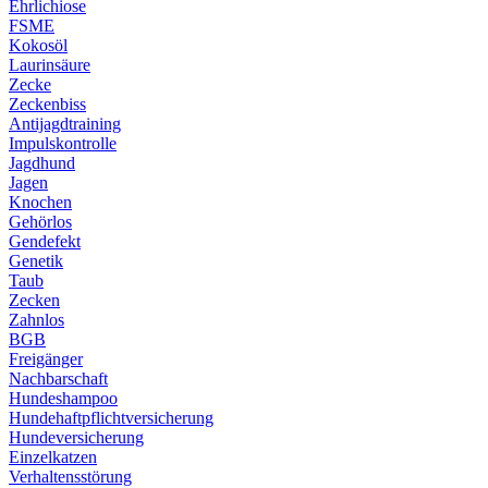
Ehrlichiose
FSME
Kokosöl
Laurinsäure
Zecke
Zeckenbiss
Antijagdtraining
Impulskontrolle
Jagdhund
Jagen
Knochen
Gehörlos
Gendefekt
Genetik
Taub
Zecken
Zahnlos
BGB
Freigänger
Nachbarschaft
Hundeshampoo
Hundehaftpflichtversicherung
Hundeversicherung
Einzelkatzen
Verhaltensstörung