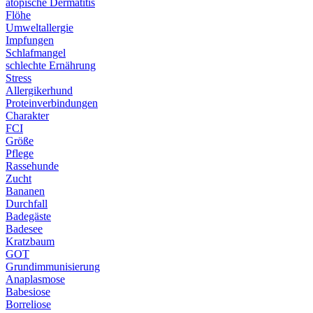
atopische Dermatitis
Flöhe
Umweltallergie
Impfungen
Schlafmangel
schlechte Ernährung
Stress
Allergikerhund
Proteinverbindungen
Charakter
FCI
Größe
Pflege
Rassehunde
Zucht
Bananen
Durchfall
Badegäste
Badesee
Kratzbaum
GOT
Grundimmunisierung
Anaplasmose
Babesiose
Borreliose