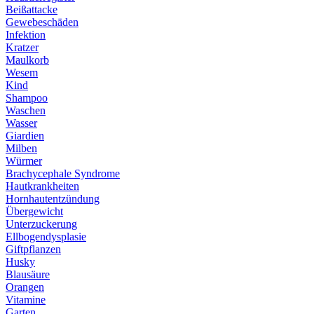
Beißattacke
Gewebeschäden
Infektion
Kratzer
Maulkorb
Wesem
Kind
Shampoo
Waschen
Wasser
Giardien
Milben
Würmer
Brachycephale Syndrome
Hautkrankheiten
Hornhautentzündung
Übergewicht
Unterzuckerung
Ellbogendysplasie
Giftpflanzen
Husky
Blausäure
Orangen
Vitamine
Garten