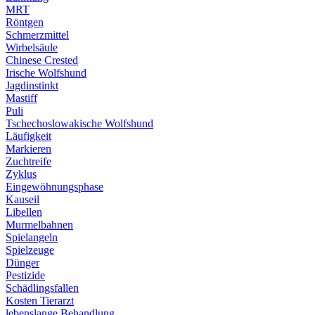
MRT
Röntgen
Schmerzmittel
Wirbelsäule
Chinese Crested
Irische Wolfshund
Jagdinstinkt
Mastiff
Puli
Tschechoslowakische Wolfshund
Läufigkeit
Markieren
Zuchtreife
Zyklus
Eingewöhnungsphase
Kauseil
Libellen
Murmelbahnen
Spielangeln
Spielzeuge
Dünger
Pestizide
Schädlingsfallen
Kosten Tierarzt
lebenslange Behandlung