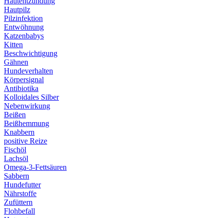
Hautentzündung
Hautpilz
Pilzinfektion
Entwöhnung
Katzenbabys
Kitten
Beschwichtigung
Gähnen
Hundeverhalten
Körpersignal
Antibiotika
Kolloidales Silber
Nebenwirkung
Beißen
Beißhemmung
Knabbern
positive Reize
Fischöl
Lachsöl
Omega-3-Fettsäuren
Sabbern
Hundefutter
Nährstoffe
Zufüttern
Flohbefall