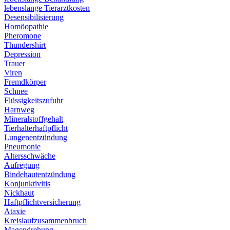
lebenslange Tierarztkosten
Desensibilisierung
Homöopathie
Pheromone
Thundershirt
Depression
Trauer
Viren
Fremdkörper
Schnee
Flüssigkeitszufuhr
Harnweg
Mineralstoffgehalt
Tierhalterhaftpflicht
Lungenentzündung
Pneumonie
Altersschwäche
Aufregung
Bindehautentzündung
Konjunktivitis
Nickhaut
Haftpflichtversicherung
Ataxie
Kreislaufzusammenbruch
Magendrehung