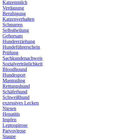
Katzenmilch
Verdauung
Beruhigung
Katzenverhalten
Schnurren
Selbstheilung
Gehorsam
Hundeerziehung
Hundeführerschein
Prüfung
Sachkundenachweis
Sozialverträglichkeit
Bloodhound
Hundesport
Mantrailing
Rettungshund
Schäferhund
Schweißhund
exzessives Lecken
Niesen
Hepatitis
Impfen
Leptospirose
Parvovirose
Staupe