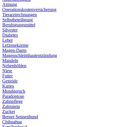
Atmung
Operationskostenversicherung
Tierarztrechnungen
Selbstbeteiligung
Beruhigungsmittel
Silvester
Diabetes
Leber
Lefzenekzeme
Magen-Darm
Magenschleimhautentzündung
Mandeln
Nebenhöhlen
Niere
Futter
Getreide
Karies
Mundgeruch
Paradontose
Zahnpflege
Zahnstein
Zucker
Berner Sennenhund
Chihuahua
Familienhund