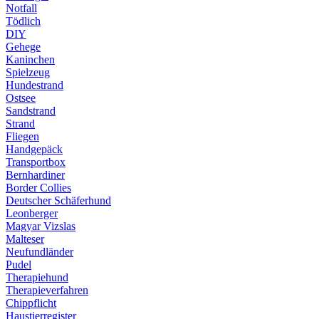
Notfall
Tödlich
DIY
Gehege
Kaninchen
Spielzeug
Hundestrand
Ostsee
Sandstrand
Strand
Fliegen
Handgepäck
Transportbox
Bernhardiner
Border Collies
Deutscher Schäferhund
Leonberger
Magyar Vizslas
Malteser
Neufundländer
Pudel
Therapiehund
Therapieverfahren
Chippflicht
Haustierregister