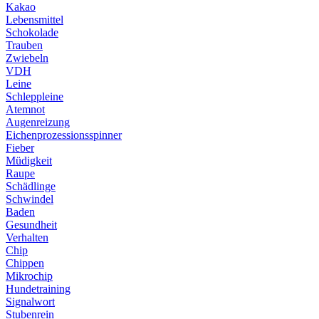
Kakao
Lebensmittel
Schokolade
Trauben
Zwiebeln
VDH
Leine
Schleppleine
Atemnot
Augenreizung
Eichenprozessionsspinner
Fieber
Müdigkeit
Raupe
Schädlinge
Schwindel
Baden
Gesundheit
Verhalten
Chip
Chippen
Mikrochip
Hundetraining
Signalwort
Stubenrein