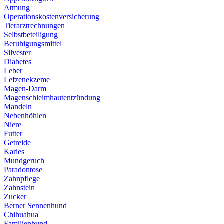
Atmung
Operationskostenversicherung
Tierarztrechnungen
Selbstbeteiligung
Beruhigungsmittel
Silvester
Diabetes
Leber
Lefzenekzeme
Magen-Darm
Magenschleimhautentzündung
Mandeln
Nebenhöhlen
Niere
Futter
Getreide
Karies
Mundgeruch
Paradontose
Zahnpflege
Zahnstein
Zucker
Berner Sennenhund
Chihuahua
Familienhund