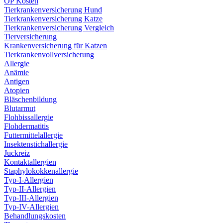
OP Kosten
Tierkrankenversicherung Hund
Tierkrankenversicherung Katze
Tierkrankenversicherung Vergleich
Tierversicherung
Krankenversicherung für Katzen
Tierkrankenvollversicherung
Allergie
Anämie
Antigen
Atopien
Bläschenbildung
Blutarmut
Flohbissallergie
Flohdermatitis
Futtermittelallergie
Insektenstichallergie
Juckreiz
Kontaktallergien
Staphylokokkenallergie
Typ-I-Allergien
Typ-II-Allergien
Typ-III-Allergien
Typ-IV-Allergien
Behandlungskosten