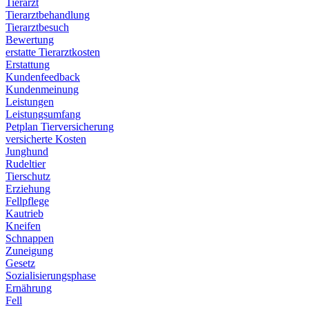
Tierarzt
Tierarztbehandlung
Tierarztbesuch
Bewertung
erstatte Tierarztkosten
Erstattung
Kundenfeedback
Kundenmeinung
Leistungen
Leistungsumfang
Petplan Tierversicherung
versicherte Kosten
Junghund
Rudeltier
Tierschutz
Erziehung
Fellpflege
Kautrieb
Kneifen
Schnappen
Zuneigung
Gesetz
Sozialisierungsphase
Ernährung
Fell