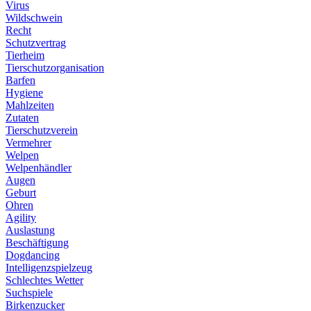
Virus
Wildschwein
Recht
Schutzvertrag
Tierheim
Tierschutzorganisation
Barfen
Hygiene
Mahlzeiten
Zutaten
Tierschutzverein
Vermehrer
Welpen
Welpenhändler
Augen
Geburt
Ohren
Agility
Auslastung
Beschäftigung
Dogdancing
Intelligenzspielzeug
Schlechtes Wetter
Suchspiele
Birkenzucker