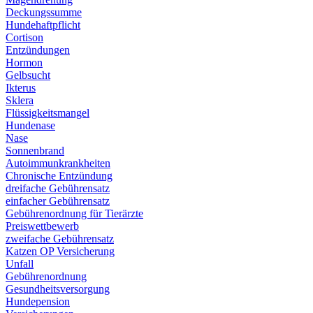
Deckungssumme
Hundehaftpflicht
Cortison
Entzündungen
Hormon
Gelbsucht
Ikterus
Sklera
Flüssigkeitsmangel
Hundenase
Nase
Sonnenbrand
Autoimmunkrankheiten
Chronische Entzündung
dreifache Gebührensatz
einfacher Gebührensatz
Gebührenordnung für Tierärzte
Preiswettbewerb
zweifache Gebührensatz
Katzen OP Versicherung
Unfall
Gebührenordnung
Gesundheitsversorgung
Hundepension