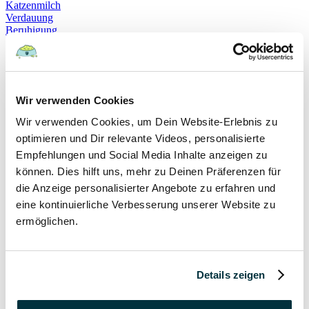
Katzenmilch
Verdauung
Beruhigung
Katzenverhalten
Schnurren
Selbstheilung
Gehorsam
Hundeerziehung
Wir verwenden Cookies
Hundeführerschein
Prüfung
Wir verwenden Cookies, um Dein Website-Erlebnis zu
Sachkundenachweis
optimieren und Dir relevante Videos, personalisierte
Sozialverträglichkeit
Bloodhound
Empfehlungen und Social Media Inhalte anzeigen zu
Hundesport
können. Dies hilft uns, mehr zu Deinen Präferenzen für
Mantrailing
die Anzeige personalisierter Angebote zu erfahren und
Rettungshund
Schäferhund
eine kontinuierliche Verbesserung unserer Website zu
Schweißhund
ermöglichen.
exzessives Lecken
Niesen
Hepatitis
Impfen
Details zeigen
Leptospirose
Parvovirose
Staupe