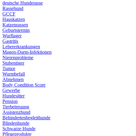
deutsche Hunderasse
Rassehund
GCCF
Hauskatzen
Katzenrassen
Geburtstermin
Wurflager
Gastritis
Lebererkrankungen
Magen-Darm-Infektionen
Nierenprobleme
Stubentiger
Tumor
Wurmbefall
Abnehmen
Body Condition Score
Gewerbe
Hundesitter
Pension
Tierbetreuung
Assistenzhund
Behindertenbegleithunde
Blindenhunde
Schwarze Hunde
Pflegeprodukte