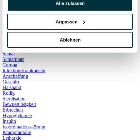
Hauskatze
Alle zulassen
Kater
Katzenspielzeug
Kälte
Anpassen
Leckerlies
Leinenführigkeit
Leinenpflicht
Ablehnen
Schmerzen
Hundebett
Schlaf
Schlafplatz
Corona
Infektionskrankheiten
Anschaffung
Geschirr
Halsband
Rollig
Sterilisation
Bewusstlosigkeit
Erbrechen
Hypoglykämie
Insulin
Koordinationsstörung
Krampfanfälle
Lethargie