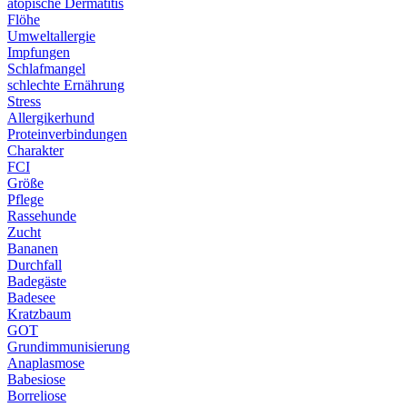
atopische Dermatitis
Flöhe
Umweltallergie
Impfungen
Schlafmangel
schlechte Ernährung
Stress
Allergikerhund
Proteinverbindungen
Charakter
FCI
Größe
Pflege
Rassehunde
Zucht
Bananen
Durchfall
Badegäste
Badesee
Kratzbaum
GOT
Grundimmunisierung
Anaplasmose
Babesiose
Borreliose