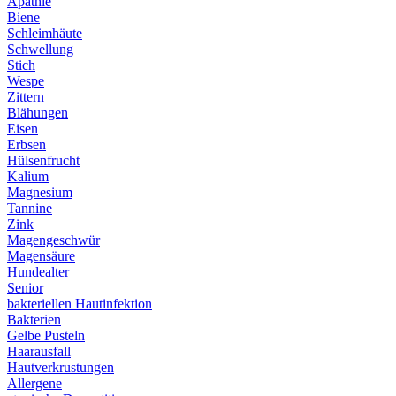
Apathie
Biene
Schleimhäute
Schwellung
Stich
Wespe
Zittern
Blähungen
Eisen
Erbsen
Hülsenfrucht
Kalium
Magnesium
Tannine
Zink
Magengeschwür
Magensäure
Hundealter
Senior
bakteriellen Hautinfektion
Bakterien
Gelbe Pusteln
Haarausfall
Hautverkrustungen
Allergene