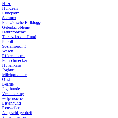
Hitze
Hundeeis
Ruheplatz
Sommer
Französische Bulldogge
Gelenkprobleme
Hautprobleme
Tierarztkosten Hund
Pitbull
Sozialisierung
Wesen
Eiskreationen
Feinschmecker
Hüttenkäse
Joghurt
Milchprodukte
Obst
Beagle
Jagdhunde
Versicherung
welpensicher
Listenhund
Rottweiler
Abgeschlagenheit
Appetitlosigkeit