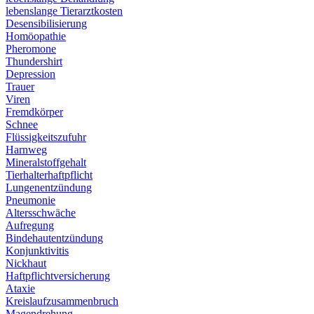
lebenslange Tierarztkosten
Desensibilisierung
Homöopathie
Pheromone
Thundershirt
Depression
Trauer
Viren
Fremdkörper
Schnee
Flüssigkeitszufuhr
Harnweg
Mineralstoffgehalt
Tierhalterhaftpflicht
Lungenentzündung
Pneumonie
Altersschwäche
Aufregung
Bindehautentzündung
Konjunktivitis
Nickhaut
Haftpflichtversicherung
Ataxie
Kreislaufzusammenbruch
Magendrehung