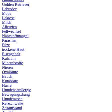
Golden Retriever
Labrador
Mops
Laktose
Milch
Allergien
Fellwechsel
Nährstoffmangel
Parasiten
Pilze
trockene Haut
Eisengehalt
Kalzium
Mineralstoffe
Nieren
Oxalsäure
Bauch
Kotabsatz
Haare
Hundehaarallergie
Bewegungsdrang
Hunderassen
Reizschwelle
Zeitaufwand