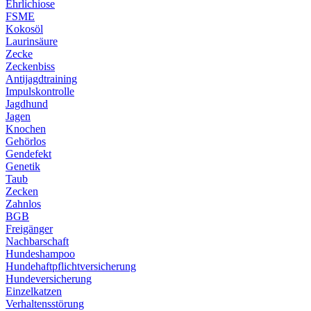
Ehrlichiose
FSME
Kokosöl
Laurinsäure
Zecke
Zeckenbiss
Antijagdtraining
Impulskontrolle
Jagdhund
Jagen
Knochen
Gehörlos
Gendefekt
Genetik
Taub
Zecken
Zahnlos
BGB
Freigänger
Nachbarschaft
Hundeshampoo
Hundehaftpflichtversicherung
Hundeversicherung
Einzelkatzen
Verhaltensstörung