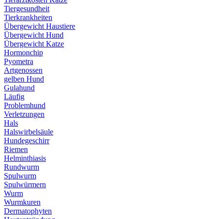
Tiergesundheit
Tierkrankheiten
Übergewicht Haustiere
Übergewicht Hund
Übergewicht Katze
Hormonchip
Pyometra
Artgenossen
gelben Hund
Gulahund
Läufig
Problemhund
Verletzungen
Hals
Halswirbelsäule
Hundegeschirr
Riemen
Helminthiasis
Rundwurm
Spulwurm
Spulwürmern
Wurm
Wurmkuren
Dermatophyten