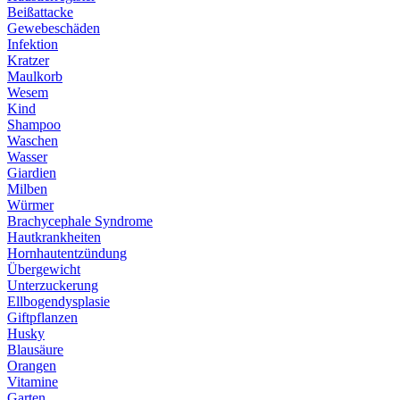
Beißattacke
Gewebeschäden
Infektion
Kratzer
Maulkorb
Wesem
Kind
Shampoo
Waschen
Wasser
Giardien
Milben
Würmer
Brachycephale Syndrome
Hautkrankheiten
Hornhautentzündung
Übergewicht
Unterzuckerung
Ellbogendysplasie
Giftpflanzen
Husky
Blausäure
Orangen
Vitamine
Garten