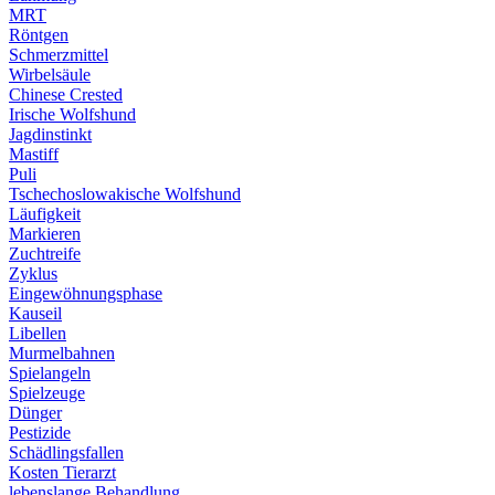
MRT
Röntgen
Schmerzmittel
Wirbelsäule
Chinese Crested
Irische Wolfshund
Jagdinstinkt
Mastiff
Puli
Tschechoslowakische Wolfshund
Läufigkeit
Markieren
Zuchtreife
Zyklus
Eingewöhnungsphase
Kauseil
Libellen
Murmelbahnen
Spielangeln
Spielzeuge
Dünger
Pestizide
Schädlingsfallen
Kosten Tierarzt
lebenslange Behandlung