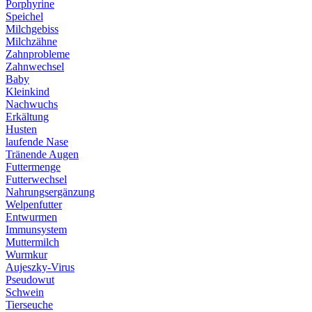
Porphyrine
Speichel
Milchgebiss
Milchzähne
Zahnprobleme
Zahnwechsel
Baby
Kleinkind
Nachwuchs
Erkältung
Husten
laufende Nase
Tränende Augen
Futtermenge
Futterwechsel
Nahrungsergänzung
Welpenfutter
Entwurmen
Immunsystem
Muttermilch
Wurmkur
Aujeszky-Virus
Pseudowut
Schwein
Tierseuche