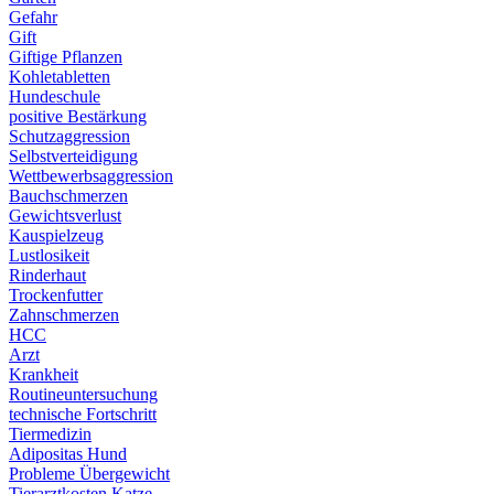
Gefahr
Gift
Giftige Pflanzen
Kohletabletten
Hundeschule
positive Bestärkung
Schutzaggression
Selbstverteidigung
Wettbewerbsaggression
Bauchschmerzen
Gewichtsverlust
Kauspielzeug
Lustlosikeit
Rinderhaut
Trockenfutter
Zahnschmerzen
HCC
Arzt
Krankheit
Routineuntersuchung
technische Fortschritt
Tiermedizin
Adipositas Hund
Probleme Übergewicht
Tierarztkosten Katze