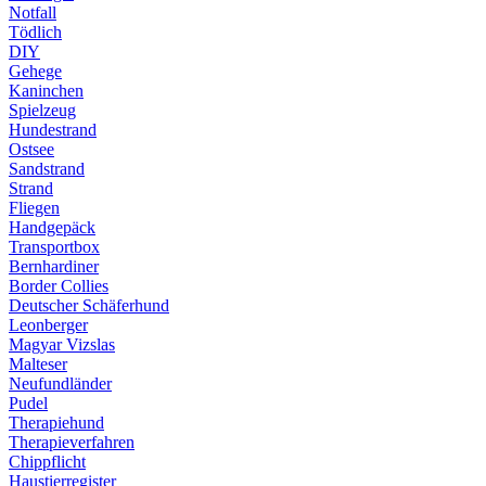
Notfall
Tödlich
DIY
Gehege
Kaninchen
Spielzeug
Hundestrand
Ostsee
Sandstrand
Strand
Fliegen
Handgepäck
Transportbox
Bernhardiner
Border Collies
Deutscher Schäferhund
Leonberger
Magyar Vizslas
Malteser
Neufundländer
Pudel
Therapiehund
Therapieverfahren
Chippflicht
Haustierregister