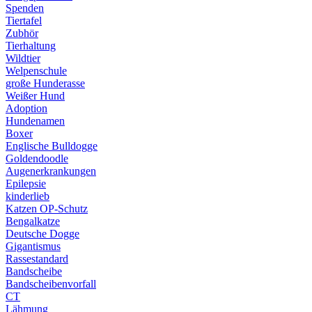
Spenden
Tiertafel
Zubhör
Tierhaltung
Wildtier
Welpenschule
große Hunderasse
Weißer Hund
Adoption
Hundenamen
Boxer
Englische Bulldogge
Goldendoodle
Augenerkrankungen
Epilepsie
kinderlieb
Katzen OP-Schutz
Bengalkatze
Deutsche Dogge
Gigantismus
Rassestandard
Bandscheibe
Bandscheibenvorfall
CT
Lähmung