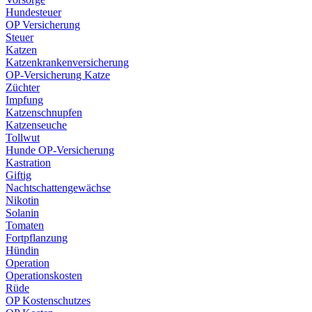
Hundesteuer
OP Versicherung
Steuer
Katzen
Katzenkrankenversicherung
OP-Versicherung Katze
Züchter
Impfung
Katzenschnupfen
Katzenseuche
Tollwut
Hunde OP-Versicherung
Kastration
Giftig
Nachtschattengewächse
Nikotin
Solanin
Tomaten
Fortpflanzung
Hündin
Operation
Operationskosten
Rüde
OP Kostenschutzes