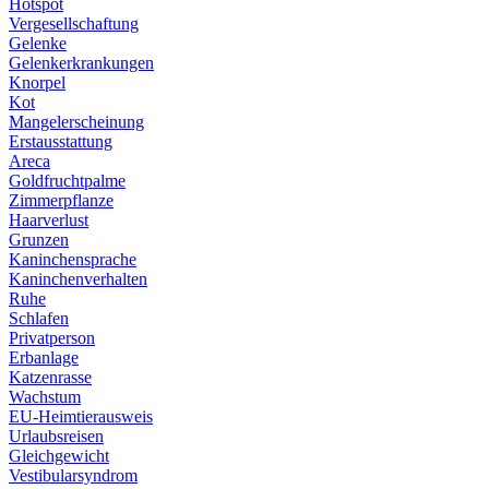
Hotspot
Vergesellschaftung
Gelenke
Gelenkerkrankungen
Knorpel
Kot
Mangelerscheinung
Erstausstattung
Areca
Goldfruchtpalme
Zimmerpflanze
Haarverlust
Grunzen
Kaninchensprache
Kaninchenverhalten
Ruhe
Schlafen
Privatperson
Erbanlage
Katzenrasse
Wachstum
EU-Heimtierausweis
Urlaubsreisen
Gleichgewicht
Vestibularsyndrom