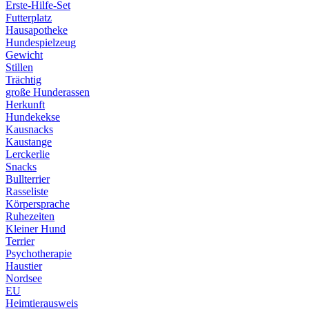
Erste-Hilfe-Set
Futterplatz
Hausapotheke
Hundespielzeug
Gewicht
Stillen
Trächtig
große Hunderassen
Herkunft
Hundekekse
Kausnacks
Kaustange
Lerckerlie
Snacks
Bullterrier
Rasseliste
Körpersprache
Ruhezeiten
Kleiner Hund
Terrier
Psychotherapie
Haustier
Nordsee
EU
Heimtierausweis