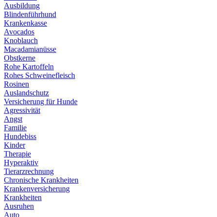
Ausbildung
Blindenführhund
Krankenkasse
Avocados
Knoblauch
Macadamianüsse
Obstkerne
Rohe Kartoffeln
Rohes Schweinefleisch
Rosinen
Auslandschutz
Versicherung für Hunde
Agressivität
Angst
Familie
Hundebiss
Kinder
Therapie
Hyperaktiv
Tierarzrechnung
Chronische Krankheiten
Krankenversicherung
Krankheiten
Ausruhen
Auto