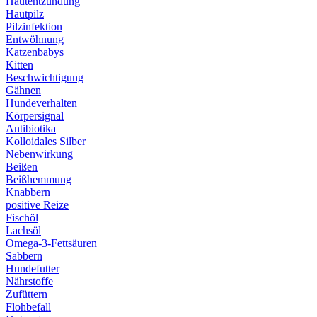
Hautentzündung
Hautpilz
Pilzinfektion
Entwöhnung
Katzenbabys
Kitten
Beschwichtigung
Gähnen
Hundeverhalten
Körpersignal
Antibiotika
Kolloidales Silber
Nebenwirkung
Beißen
Beißhemmung
Knabbern
positive Reize
Fischöl
Lachsöl
Omega-3-Fettsäuren
Sabbern
Hundefutter
Nährstoffe
Zufüttern
Flohbefall