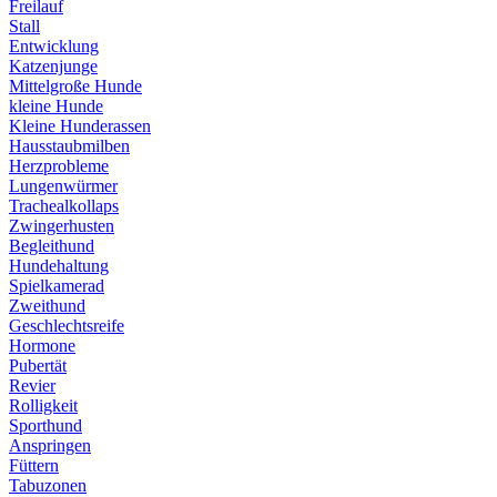
Freilauf
Stall
Entwicklung
Katzenjunge
Mittelgroße Hunde
kleine Hunde
Kleine Hunderassen
Hausstaubmilben
Herzprobleme
Lungenwürmer
Trachealkollaps
Zwingerhusten
Begleithund
Hundehaltung
Spielkamerad
Zweithund
Geschlechtsreife
Hormone
Pubertät
Revier
Rolligkeit
Sporthund
Anspringen
Füttern
Tabuzonen