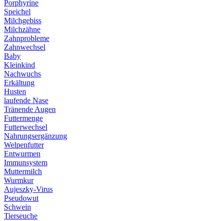
Porphyrine
Speichel
Milchgebiss
Milchzähne
Zahnprobleme
Zahnwechsel
Baby
Kleinkind
Nachwuchs
Erkältung
Husten
laufende Nase
Tränende Augen
Futtermenge
Futterwechsel
Nahrungsergänzung
Welpenfutter
Entwurmen
Immunsystem
Muttermilch
Wurmkur
Aujeszky-Virus
Pseudowut
Schwein
Tierseuche