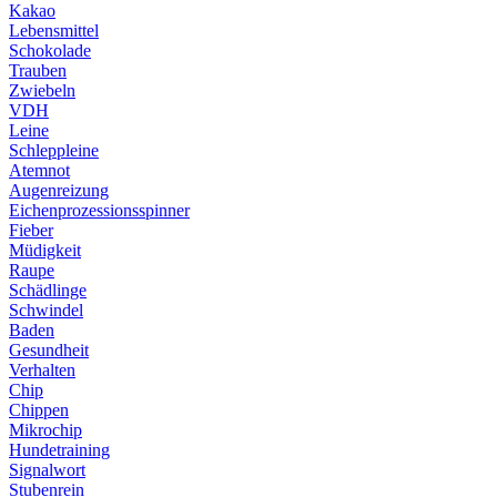
Kakao
Lebensmittel
Schokolade
Trauben
Zwiebeln
VDH
Leine
Schleppleine
Atemnot
Augenreizung
Eichenprozessionsspinner
Fieber
Müdigkeit
Raupe
Schädlinge
Schwindel
Baden
Gesundheit
Verhalten
Chip
Chippen
Mikrochip
Hundetraining
Signalwort
Stubenrein