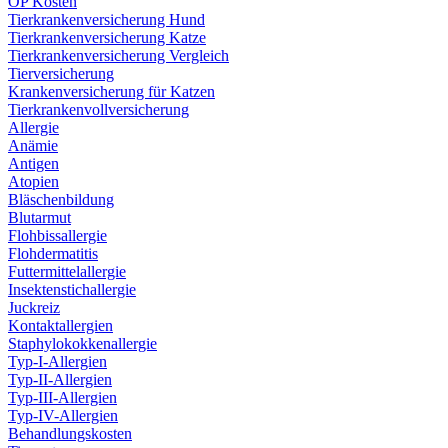
OP Kosten
Tierkrankenversicherung Hund
Tierkrankenversicherung Katze
Tierkrankenversicherung Vergleich
Tierversicherung
Krankenversicherung für Katzen
Tierkrankenvollversicherung
Allergie
Anämie
Antigen
Atopien
Bläschenbildung
Blutarmut
Flohbissallergie
Flohdermatitis
Futtermittelallergie
Insektenstichallergie
Juckreiz
Kontaktallergien
Staphylokokkenallergie
Typ-I-Allergien
Typ-II-Allergien
Typ-III-Allergien
Typ-IV-Allergien
Behandlungskosten