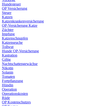
Hundesteuer
OP Versicherung
Steuer
Katzen
Katzenkrankenversicherung
OP-Versicherung Katze
Züchter
Impfung
Katzenschnupfen
Katzenseuche
Tollwut
Hunde OP-Versicherung
Kastration
Giftig
Nachtschattengewächse
Nikotin
Solanin
Tomaten
Fortpflanzung
Hündin
Operation
Operationskosten
Rüde
OP Kostenschutzes