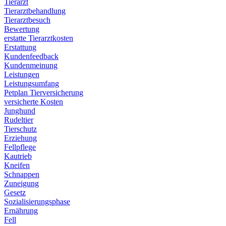
Tierarzt
Tierarztbehandlung
Tierarztbesuch
Bewertung
erstatte Tierarztkosten
Erstattung
Kundenfeedback
Kundenmeinung
Leistungen
Leistungsumfang
Petplan Tierversicherung
versicherte Kosten
Junghund
Rudeltier
Tierschutz
Erziehung
Fellpflege
Kautrieb
Kneifen
Schnappen
Zuneigung
Gesetz
Sozialisierungsphase
Ernährung
Fell