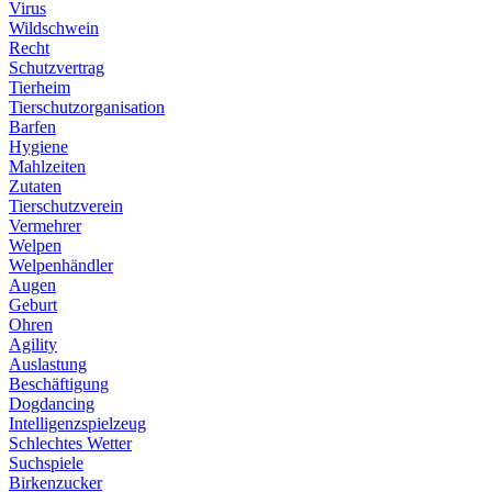
Virus
Wildschwein
Recht
Schutzvertrag
Tierheim
Tierschutzorganisation
Barfen
Hygiene
Mahlzeiten
Zutaten
Tierschutzverein
Vermehrer
Welpen
Welpenhändler
Augen
Geburt
Ohren
Agility
Auslastung
Beschäftigung
Dogdancing
Intelligenzspielzeug
Schlechtes Wetter
Suchspiele
Birkenzucker