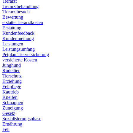
Tierarzt
Tierarztbehandlung
Tierarztbesuch
Bewertung
erstatte Tierarztkosten
Erstattung
Kundenfeedback
Kundenmeinung
Leistungen
Leistungsumfang
Petplan Tierversicherung
versicherte Kosten
Junghund
Rudeltier
Tierschutz
Erziehung
Fellpflege
Kautrieb
Kneifen
Schnappen
Zuneigung
Gesetz
Sozialisierungsphase
Ernährung
Fell