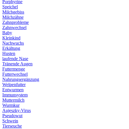
Porphyrine
Speichel
Milchgebiss
Milchzähne
Zahnprobleme
Zahnwechsel
Baby
Kleinkind
Nachwuchs
Erkältung
Husten
laufende Nase
Tränende Augen
Futtermenge
Futterwechsel
Nahrungsergänzung
Welpenfutter
Entwurmen
Immunsystem
Muttermilch
Wurmkur
Aujeszky-Virus
Pseudowut
Schwein
Tierseuche