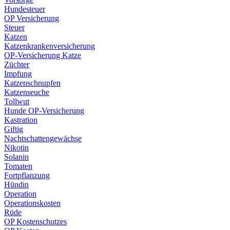
Hundesteuer
OP Versicherung
Steuer
Katzen
Katzenkrankenversicherung
OP-Versicherung Katze
Züchter
Impfung
Katzenschnupfen
Katzenseuche
Tollwut
Hunde OP-Versicherung
Kastration
Giftig
Nachtschattengewächse
Nikotin
Solanin
Tomaten
Fortpflanzung
Hündin
Operation
Operationskosten
Rüde
OP Kostenschutzes