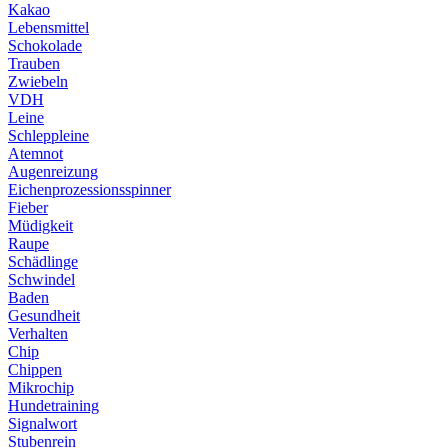
Kakao
Lebensmittel
Schokolade
Trauben
Zwiebeln
VDH
Leine
Schleppleine
Atemnot
Augenreizung
Eichenprozessionsspinner
Fieber
Müdigkeit
Raupe
Schädlinge
Schwindel
Baden
Gesundheit
Verhalten
Chip
Chippen
Mikrochip
Hundetraining
Signalwort
Stubenrein