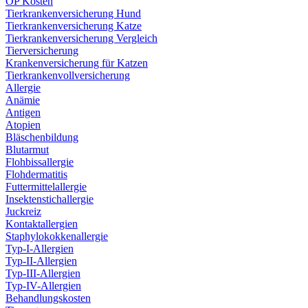
OP Kosten
Tierkrankenversicherung Hund
Tierkrankenversicherung Katze
Tierkrankenversicherung Vergleich
Tierversicherung
Krankenversicherung für Katzen
Tierkrankenvollversicherung
Allergie
Anämie
Antigen
Atopien
Bläschenbildung
Blutarmut
Flohbissallergie
Flohdermatitis
Futtermittelallergie
Insektenstichallergie
Juckreiz
Kontaktallergien
Staphylokokkenallergie
Typ-I-Allergien
Typ-II-Allergien
Typ-III-Allergien
Typ-IV-Allergien
Behandlungskosten