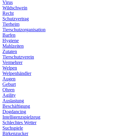
Virus
Wildschwein
Recht
Schutzvertrag
Tierheim
Tierschutzorganisation
Barfen
Hygiene
Mahlzeiten
Zutaten
Tierschutzverein
Vermehrer
Welpen
Welpenhändler
Augen
Geburt
Ohren
Agility
Auslastung
Beschäftigung
Dogdancing
Intelligenzspielzeug
Schlechtes Wetter
Suchspiele
Birkenzucker