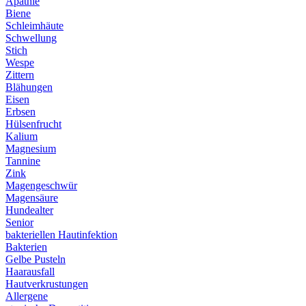
Apathie
Biene
Schleimhäute
Schwellung
Stich
Wespe
Zittern
Blähungen
Eisen
Erbsen
Hülsenfrucht
Kalium
Magnesium
Tannine
Zink
Magengeschwür
Magensäure
Hundealter
Senior
bakteriellen Hautinfektion
Bakterien
Gelbe Pusteln
Haarausfall
Hautverkrustungen
Allergene