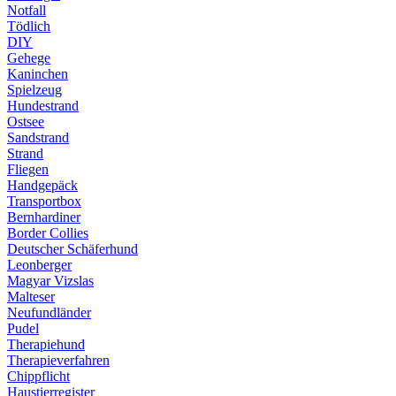
Notfall
Tödlich
DIY
Gehege
Kaninchen
Spielzeug
Hundestrand
Ostsee
Sandstrand
Strand
Fliegen
Handgepäck
Transportbox
Bernhardiner
Border Collies
Deutscher Schäferhund
Leonberger
Magyar Vizslas
Malteser
Neufundländer
Pudel
Therapiehund
Therapieverfahren
Chippflicht
Haustierregister