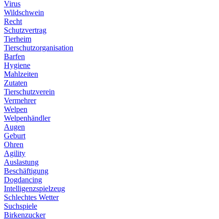
Virus
Wildschwein
Recht
Schutzvertrag
Tierheim
Tierschutzorganisation
Barfen
Hygiene
Mahlzeiten
Zutaten
Tierschutzverein
Vermehrer
Welpen
Welpenhändler
Augen
Geburt
Ohren
Agility
Auslastung
Beschäftigung
Dogdancing
Intelligenzspielzeug
Schlechtes Wetter
Suchspiele
Birkenzucker