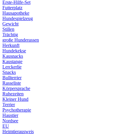
Erste-Hilfe-Set
Futterplatz
Hausapotheke
Hundespielzeug
Gewicht
Stillen
Trächtig
große Hunderassen
Herkunft
Hundekekse
Kausnacks
Kaustange
Lerckerlie
Snacks
Bullterrier
Rasseliste
Körpersprache
Ruhezeiten
Kleiner Hund
Terrier
Psychotherapie
Haustier
Nordsee
EU
Heimtierausweis