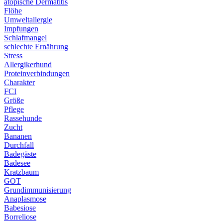
atopische Dermatitis
Flöhe
Umweltallergie
Impfungen
Schlafmangel
schlechte Ernährung
Stress
Allergikerhund
Proteinverbindungen
Charakter
FCI
Größe
Pflege
Rassehunde
Zucht
Bananen
Durchfall
Badegäste
Badesee
Kratzbaum
GOT
Grundimmunisierung
Anaplasmose
Babesiose
Borreliose