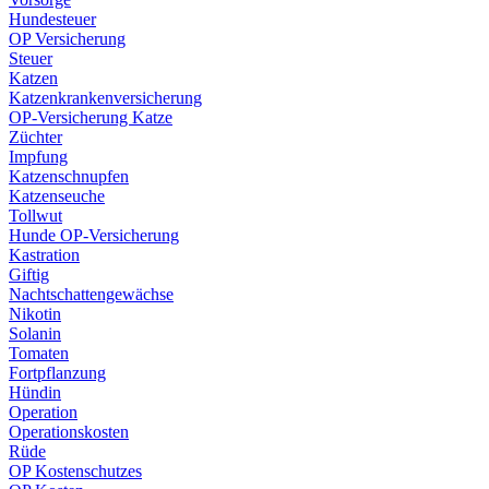
Hundesteuer
OP Versicherung
Steuer
Katzen
Katzenkrankenversicherung
OP-Versicherung Katze
Züchter
Impfung
Katzenschnupfen
Katzenseuche
Tollwut
Hunde OP-Versicherung
Kastration
Giftig
Nachtschattengewächse
Nikotin
Solanin
Tomaten
Fortpflanzung
Hündin
Operation
Operationskosten
Rüde
OP Kostenschutzes