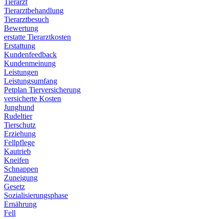
Tierarzt
Tierarztbehandlung
Tierarztbesuch
Bewertung
erstatte Tierarztkosten
Erstattung
Kundenfeedback
Kundenmeinung
Leistungen
Leistungsumfang
Petplan Tierversicherung
versicherte Kosten
Junghund
Rudeltier
Tierschutz
Erziehung
Fellpflege
Kautrieb
Kneifen
Schnappen
Zuneigung
Gesetz
Sozialisierungsphase
Ernährung
Fell