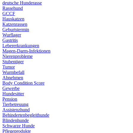
deutsche Hunderasse
Rassehund
GCCF
Hauskatzen
Katzenrassen
Geburtstermin
Wurflager
Gastritis
Lebererkrankungen
Magen-Darm-Infektionen
Nierenprobleme
Stubentiger
Tumor
Wurmbefall
Abnehmen
Body Condition Score
Gewerbe
Hundesitter
Pension
Tierbetreuung
Assistenzhund
Behindertenbegleithunde
Blindenhunde
Schwarze Hunde
Pflegeprodukte