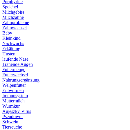
Porphyrine
Speichel
Milchgebiss
Milchzähne
Zahnprobleme
Zahnwechsel
Baby
Kleinkind
Nachwuchs
Erkältung
Husten
laufende Nase
Tränende Augen
Futtermenge
Futterwechsel
Nahrungsergänzung
Welpenfutter
Entwurmen
Immunsystem
Muttermilch
Wurmkur
Aujeszky-Virus
Pseudowut
Schwein
Tierseuche