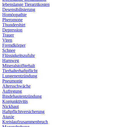
lebenslange Tierarztkosten
Desensibilisierung
Homöopathie
Pheromone
Thundershirt
Depression
Trauer
Viren
Fremdkörper
Schnee
Flüssigkeitszufuhr
Harnweg
Mineralstoffgehalt
Tierhalterhaftpflicht
Lungenentzündung
Pneumonie
Altersschwäche
Aufregung
Bindehautentzündung
Konjunktivitis
Nickhaut
Haftpflichtversicherung
Ataxie
Kreislaufzusammenbruch
Magendrehung