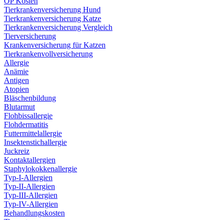
OP Kosten
Tierkrankenversicherung Hund
Tierkrankenversicherung Katze
Tierkrankenversicherung Vergleich
Tierversicherung
Krankenversicherung für Katzen
Tierkrankenvollversicherung
Allergie
Anämie
Antigen
Atopien
Bläschenbildung
Blutarmut
Flohbissallergie
Flohdermatitis
Futtermittelallergie
Insektenstichallergie
Juckreiz
Kontaktallergien
Staphylokokkenallergie
Typ-I-Allergien
Typ-II-Allergien
Typ-III-Allergien
Typ-IV-Allergien
Behandlungskosten