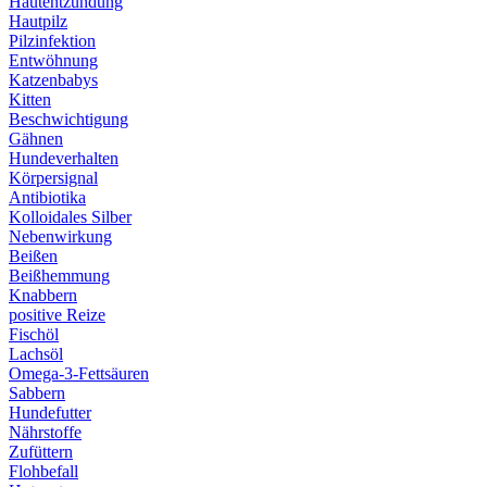
Hautentzündung
Hautpilz
Pilzinfektion
Entwöhnung
Katzenbabys
Kitten
Beschwichtigung
Gähnen
Hundeverhalten
Körpersignal
Antibiotika
Kolloidales Silber
Nebenwirkung
Beißen
Beißhemmung
Knabbern
positive Reize
Fischöl
Lachsöl
Omega-3-Fettsäuren
Sabbern
Hundefutter
Nährstoffe
Zufüttern
Flohbefall