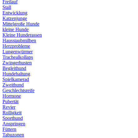
Freilauf
Stall
Entwicklung
Katzenjunge
Mittelgroße Hunde
kleine Hunde
Kleine Hunderassen
Hausstaubmilben
Herzprobleme
Lungenwürmer
Trachealkollaps
Zwingerhusten
Begleithund
Hundehaltung
Spielkamerad
Zweithund
Geschlechtsreife
Hormone
Pubertät
Revier
Rolligkeit
Sporthund
Anspringen
Füttern
Tabuzonen