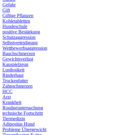
Gefahr
Gift
Giftige Pflanzen
Kohletabletten
Hundeschule
positive Bestärkung
Schutzaggression
Selbstverteidigung
Wettbewerbsaggression
Bauchschmerzen
Gewichtsverlust
Kauspielzeug
Lustlosikeit
Rinderhaut
Trockenfutter
Zahnschmerzen
HCC
Arzt
Krankheit
Routineuntersuchung
technische Fortschritt
Tiermedizin
Adipositas Hund
Probleme Übergewicht
Tierarztkosten Katze