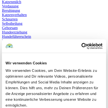
Katzenmilch
Verdauung
Beruhigung
Katzenverhalten
Schnurren
Selbstheilung
Gehorsam
Hundeerziehung
Hundeführerschein
Prüfung
Sachkundenachweis
Sozialverträglichkeit
Bloodhound
Hundesport
Mantrailing
Wir verwenden Cookies
Rettungshund
Wir verwenden Cookies, um Dein Website-Erlebnis zu
Schäferhund
Schweißhund
optimieren und Dir relevante Videos, personalisierte
exzessives Lecken
Empfehlungen und Social Media Inhalte anzeigen zu
Niesen
können. Dies hilft uns, mehr zu Deinen Präferenzen für
Hepatitis
Impfen
die Anzeige personalisierter Angebote zu erfahren und
Leptospirose
eine kontinuierliche Verbesserung unserer Website zu
Parvovirose
ermöglichen.
Staupe