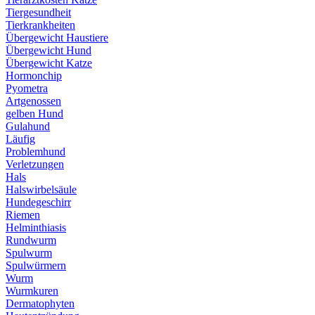
Tiergesundheit
Tierkrankheiten
Übergewicht Haustiere
Übergewicht Hund
Übergewicht Katze
Hormonchip
Pyometra
Artgenossen
gelben Hund
Gulahund
Läufig
Problemhund
Verletzungen
Hals
Halswirbelsäule
Hundegeschirr
Riemen
Helminthiasis
Rundwurm
Spulwurm
Spulwürmern
Wurm
Wurmkuren
Dermatophyten