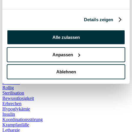
Hauskatze
Kater
Katzenspielzeug
Kälte
Details zeigen
Leckerlies
Leinenführigkeit
Leinenpflicht
Alle zulassen
Schmerzen
Hundebett
Schlaf
Anpassen
Schlafplatz
Corona
Infektionskrankheiten
Anschaffung
Ablehnen
Geschirr
Halsband
Rollig
Sterilisation
Bewusstlosigkeit
Erbrechen
Hypoglykämie
Insulin
Koordinationsstörung
Krampfanfälle
Lethargie