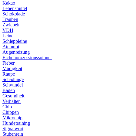
Kakao
Lebensmittel
Schokolade
Trauben
Zwiebeln
VDH
Leine
Schleppleine
Atemnot
Augenreizung
Eichenprozessionsspinner
Fieber
Müdigkeit
Raupe
Schädlinge
Schwindel
Baden
Gesundheit
Verhalten
Chip
Chippen
Mikrochip
Hundetraining
Signalwort
Stubenrein