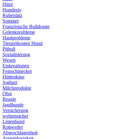
Hitze
Hundeeis
Ruheplatz
Sommer
Französische Bulldogge
Gelenkprobleme
Hautprobleme
Tierarztkosten Hund
Pitbull
Sozialisierung
Wesen
Eiskreationen
Feinschmecker
Hüttenkäse
Joghurt
Milchprodukte
Obst
Beagle
Jagdhunde
Versicherung
welpensicher
Listenhund
Rottweiler
Abgeschlagenheit
Appetitlosigkeit