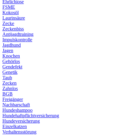
Ehrlichiose
FSME
Kokosöl
Laurinsäure
Zecke
Zeckenbiss
Antijagdtraining
Impulskontrolle
Jagdhund
Jagen
Knochen
Gehörlos
Gendefekt
Genetik
Taub
Zecken
Zahnlos
BGB
Freigänger
Nachbarschaft
Hundeshampoo
Hundehaftpflichtversicherung
Hundeversicherung
Einzelkatzen
Verhaltensstörung