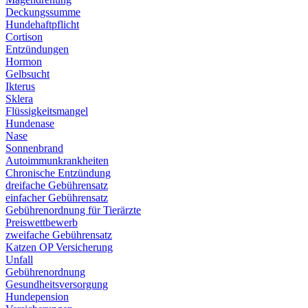
Deckungssumme
Hundehaftpflicht
Cortison
Entzündungen
Hormon
Gelbsucht
Ikterus
Sklera
Flüssigkeitsmangel
Hundenase
Nase
Sonnenbrand
Autoimmunkrankheiten
Chronische Entzündung
dreifache Gebührensatz
einfacher Gebührensatz
Gebührenordnung für Tierärzte
Preiswettbewerb
zweifache Gebührensatz
Katzen OP Versicherung
Unfall
Gebührenordnung
Gesundheitsversorgung
Hundepension