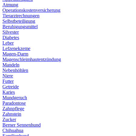
Atmung
Operationskostenversicherung
Tierarztrechnungen
Selbstbeteiligung
Beruhigungsmittel
Silvester
Diabetes
Leber
Lefzenekzeme
Magen-Darm
Magenschleimhautentzündung
Mandeln
Nebenhöhlen
Niere
Futter
Getreide
Karies
Mundgeruch
Paradontose
Zahnpflege
Zahnstein
Zucker
Berner Sennenhund
Chihuahua
Familienhund