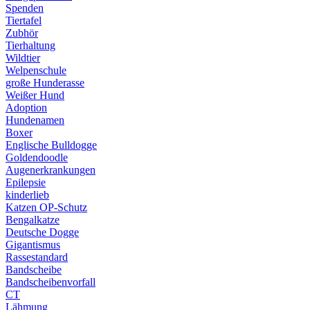
Spenden
Tiertafel
Zubhör
Tierhaltung
Wildtier
Welpenschule
große Hunderasse
Weißer Hund
Adoption
Hundenamen
Boxer
Englische Bulldogge
Goldendoodle
Augenerkrankungen
Epilepsie
kinderlieb
Katzen OP-Schutz
Bengalkatze
Deutsche Dogge
Gigantismus
Rassestandard
Bandscheibe
Bandscheibenvorfall
CT
Lähmung