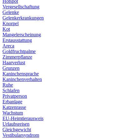
Hotspot
Vergesellschaftung
Gelenke
Gelenkerkrankungen
Knorpel
Kot
Mangelerscheinung
Erstausstattung
Areca
Goldfruchtpalme
Zimmerpflanze
Haarverlust
Grunzen
Kaninchensprache
Kaninchenverhalten
Ruhe
Schlafen
Privatperson
Erbanlage
Katzenrasse
Wachstum
EU-Heimtierausweis
Urlaubsreisen
Gleichgewicht
Vestibularsyndrom