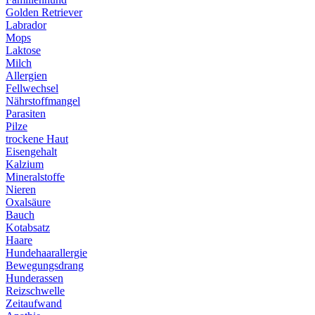
Golden Retriever
Labrador
Mops
Laktose
Milch
Allergien
Fellwechsel
Nährstoffmangel
Parasiten
Pilze
trockene Haut
Eisengehalt
Kalzium
Mineralstoffe
Nieren
Oxalsäure
Bauch
Kotabsatz
Haare
Hundehaarallergie
Bewegungsdrang
Hunderassen
Reizschwelle
Zeitaufwand