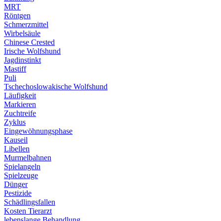
MRT
Röntgen
Schmerzmittel
Wirbelsäule
Chinese Crested
Irische Wolfshund
Jagdinstinkt
Mastiff
Puli
Tschechoslowakische Wolfshund
Läufigkeit
Markieren
Zuchtreife
Zyklus
Eingewöhnungsphase
Kauseil
Libellen
Murmelbahnen
Spielangeln
Spielzeuge
Dünger
Pestizide
Schädlingsfallen
Kosten Tierarzt
lebenslange Behandlung