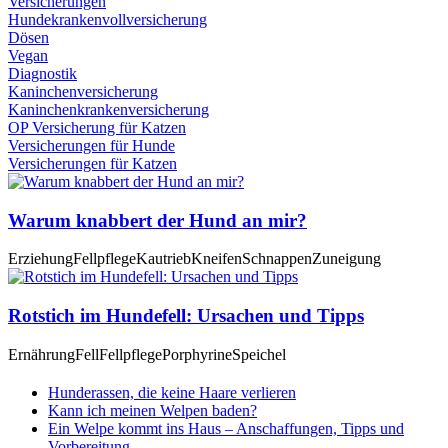
Versicherungen
Hundekrankenvollversicherung
Dösen
Vegan
Diagnostik
Kaninchenversicherung
Kaninchenkrankenversicherung
OP Versicherung für Katzen
Versicherungen für Hunde
Versicherungen für Katzen
Warum knabbert der Hund an mir?
Erziehung
Fellpflege
Kautrieb
Kneifen
Schnappen
Zuneigung
Rotstich im Hundefell: Ursachen und Tipps
Ernährung
Fell
Fellpflege
Porphyrine
Speichel
Hunderassen, die keine Haare verlieren
Kann ich meinen Welpen baden?
Ein Welpe kommt ins Haus – Anschaffungen, Tipps und
Vorbereitung