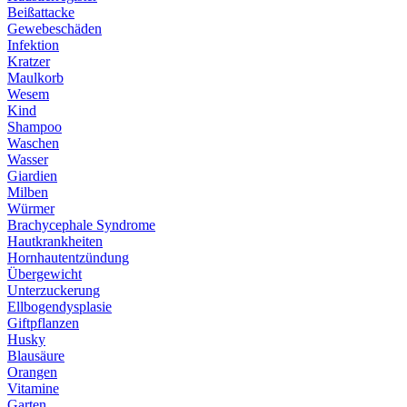
Beißattacke
Gewebeschäden
Infektion
Kratzer
Maulkorb
Wesem
Kind
Shampoo
Waschen
Wasser
Giardien
Milben
Würmer
Brachycephale Syndrome
Hautkrankheiten
Hornhautentzündung
Übergewicht
Unterzuckerung
Ellbogendysplasie
Giftpflanzen
Husky
Blausäure
Orangen
Vitamine
Garten