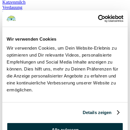
Katzenmilch
Verdauung
Beruhigung
Katzenverhalten
Schnurren
Selbstheilung
Gehorsam
Hundeerziehung
Wir verwenden Cookies
Hundeführerschein
Wir verwenden Cookies, um Dein Website-Erlebnis zu
Prüfung
Sachkundenachweis
optimieren und Dir relevante Videos, personalisierte
Sozialverträglichkeit
Empfehlungen und Social Media Inhalte anzeigen zu
Bloodhound
können. Dies hilft uns, mehr zu Deinen Präferenzen für
Hundesport
Mantrailing
die Anzeige personalisierter Angebote zu erfahren und
Rettungshund
eine kontinuierliche Verbesserung unserer Website zu
Schäferhund
ermöglichen.
Schweißhund
exzessives Lecken
Niesen
Hepatitis
Impfen
Details zeigen
Leptospirose
Parvovirose
Staupe
Alle zulassen