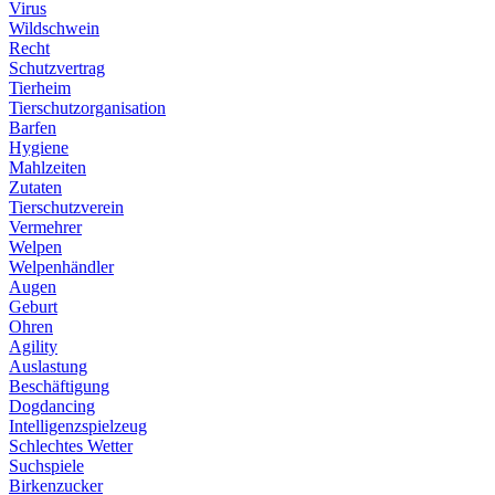
Virus
Wildschwein
Recht
Schutzvertrag
Tierheim
Tierschutzorganisation
Barfen
Hygiene
Mahlzeiten
Zutaten
Tierschutzverein
Vermehrer
Welpen
Welpenhändler
Augen
Geburt
Ohren
Agility
Auslastung
Beschäftigung
Dogdancing
Intelligenzspielzeug
Schlechtes Wetter
Suchspiele
Birkenzucker