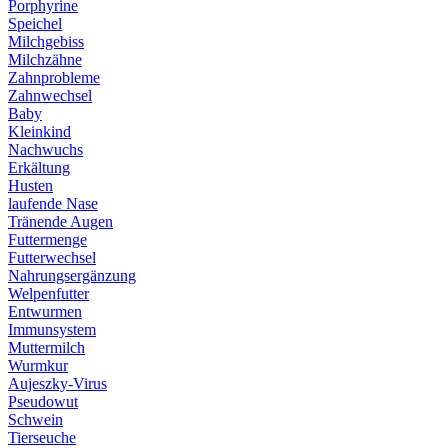
Porphyrine
Speichel
Milchgebiss
Milchzähne
Zahnprobleme
Zahnwechsel
Baby
Kleinkind
Nachwuchs
Erkältung
Husten
laufende Nase
Tränende Augen
Futtermenge
Futterwechsel
Nahrungsergänzung
Welpenfutter
Entwurmen
Immunsystem
Muttermilch
Wurmkur
Aujeszky-Virus
Pseudowut
Schwein
Tierseuche