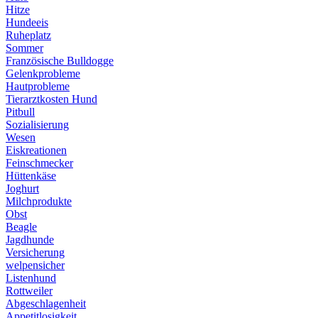
Hitze
Hundeeis
Ruheplatz
Sommer
Französische Bulldogge
Gelenkprobleme
Hautprobleme
Tierarztkosten Hund
Pitbull
Sozialisierung
Wesen
Eiskreationen
Feinschmecker
Hüttenkäse
Joghurt
Milchprodukte
Obst
Beagle
Jagdhunde
Versicherung
welpensicher
Listenhund
Rottweiler
Abgeschlagenheit
Appetitlosigkeit