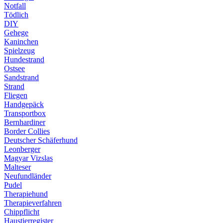
Notfall
Tödlich
DIY
Gehege
Kaninchen
Spielzeug
Hundestrand
Ostsee
Sandstrand
Strand
Fliegen
Handgepäck
Transportbox
Bernhardiner
Border Collies
Deutscher Schäferhund
Leonberger
Magyar Vizslas
Malteser
Neufundländer
Pudel
Therapiehund
Therapieverfahren
Chippflicht
Haustierregister