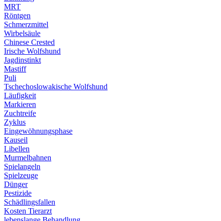
MRT
Röntgen
Schmerzmittel
Wirbelsäule
Chinese Crested
Irische Wolfshund
Jagdinstinkt
Mastiff
Puli
Tschechoslowakische Wolfshund
Läufigkeit
Markieren
Zuchtreife
Zyklus
Eingewöhnungsphase
Kauseil
Libellen
Murmelbahnen
Spielangeln
Spielzeuge
Dünger
Pestizide
Schädlingsfallen
Kosten Tierarzt
lebenslange Behandlung