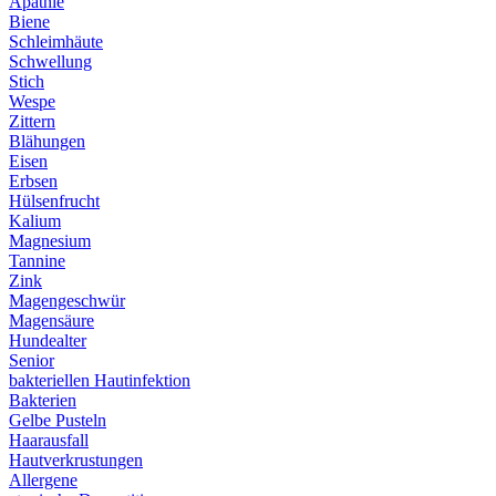
Apathie
Biene
Schleimhäute
Schwellung
Stich
Wespe
Zittern
Blähungen
Eisen
Erbsen
Hülsenfrucht
Kalium
Magnesium
Tannine
Zink
Magengeschwür
Magensäure
Hundealter
Senior
bakteriellen Hautinfektion
Bakterien
Gelbe Pusteln
Haarausfall
Hautverkrustungen
Allergene