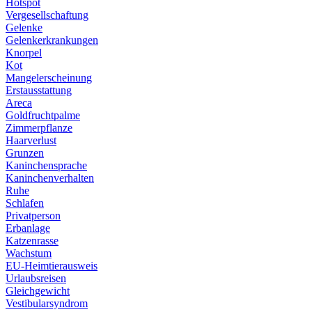
Hotspot
Vergesellschaftung
Gelenke
Gelenkerkrankungen
Knorpel
Kot
Mangelerscheinung
Erstausstattung
Areca
Goldfruchtpalme
Zimmerpflanze
Haarverlust
Grunzen
Kaninchensprache
Kaninchenverhalten
Ruhe
Schlafen
Privatperson
Erbanlage
Katzenrasse
Wachstum
EU-Heimtierausweis
Urlaubsreisen
Gleichgewicht
Vestibularsyndrom