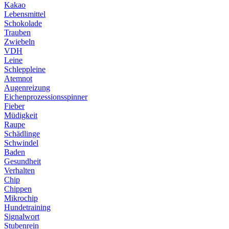
Kakao
Lebensmittel
Schokolade
Trauben
Zwiebeln
VDH
Leine
Schleppleine
Atemnot
Augenreizung
Eichenprozessionsspinner
Fieber
Müdigkeit
Raupe
Schädlinge
Schwindel
Baden
Gesundheit
Verhalten
Chip
Chippen
Mikrochip
Hundetraining
Signalwort
Stubenrein