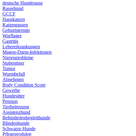
deutsche Hunderasse
Rassehund
GCCF
Hauskatzen
Katzenrassen
Geburtstermin
Wurflager
Gastritis
Lebererkrankungen
Magen-Darm-Infektionen
Nierenprobleme
Stubentiger
Tumor
Wurmbefall
Abnehmen
Body Condition Score
Gewerbe
Hundesitter
Pension
Tierbetreuung
Assistenzhund
Behindertenbegleithunde
Blindenhunde
Schwarze Hunde
Pflegeprodukte