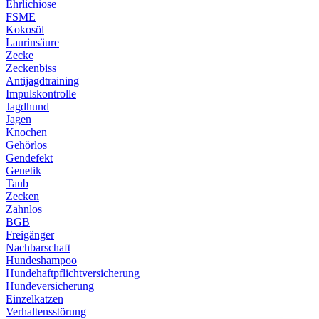
Ehrlichiose
FSME
Kokosöl
Laurinsäure
Zecke
Zeckenbiss
Antijagdtraining
Impulskontrolle
Jagdhund
Jagen
Knochen
Gehörlos
Gendefekt
Genetik
Taub
Zecken
Zahnlos
BGB
Freigänger
Nachbarschaft
Hundeshampoo
Hundehaftpflichtversicherung
Hundeversicherung
Einzelkatzen
Verhaltensstörung