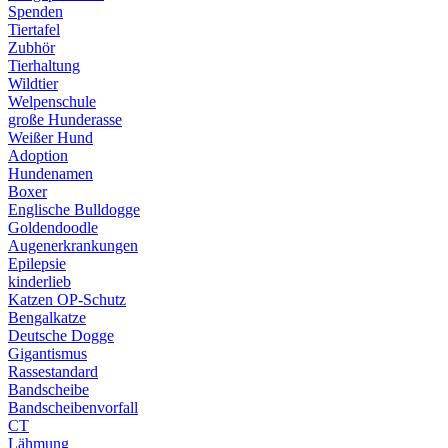
Spenden
Tiertafel
Zubhör
Tierhaltung
Wildtier
Welpenschule
große Hunderasse
Weißer Hund
Adoption
Hundenamen
Boxer
Englische Bulldogge
Goldendoodle
Augenerkrankungen
Epilepsie
kinderlieb
Katzen OP-Schutz
Bengalkatze
Deutsche Dogge
Gigantismus
Rassestandard
Bandscheibe
Bandscheibenvorfall
CT
Lähmung