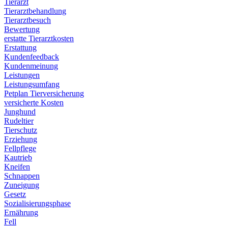
Tierarzt
Tierarztbehandlung
Tierarztbesuch
Bewertung
erstatte Tierarztkosten
Erstattung
Kundenfeedback
Kundenmeinung
Leistungen
Leistungsumfang
Petplan Tierversicherung
versicherte Kosten
Junghund
Rudeltier
Tierschutz
Erziehung
Fellpflege
Kautrieb
Kneifen
Schnappen
Zuneigung
Gesetz
Sozialisierungsphase
Ernährung
Fell