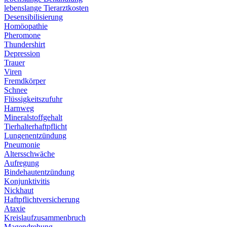
lebenslange Tierarztkosten
Desensibilisierung
Homöopathie
Pheromone
Thundershirt
Depression
Trauer
Viren
Fremdkörper
Schnee
Flüssigkeitszufuhr
Harnweg
Mineralstoffgehalt
Tierhalterhaftpflicht
Lungenentzündung
Pneumonie
Altersschwäche
Aufregung
Bindehautentzündung
Konjunktivitis
Nickhaut
Haftpflichtversicherung
Ataxie
Kreislaufzusammenbruch
Magendrehung