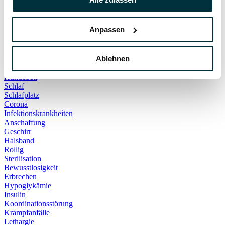
Hauskatze
Kater
Katzenspielzeug
Anpassen
Kälte
Leckerlies
Leinenführigkeit
Ablehnen
Leinenpflicht
Schmerzen
Hundebett
Schlaf
Schlafplatz
Corona
Infektionskrankheiten
Anschaffung
Geschirr
Halsband
Rollig
Sterilisation
Bewusstlosigkeit
Erbrechen
Hypoglykämie
Insulin
Koordinationsstörung
Krampfanfälle
Lethargie