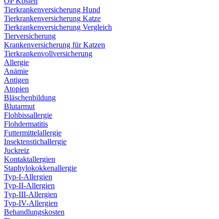
OP Kosten
Tierkrankenversicherung Hund
Tierkrankenversicherung Katze
Tierkrankenversicherung Vergleich
Tierversicherung
Krankenversicherung für Katzen
Tierkrankenvollversicherung
Allergie
Anämie
Antigen
Atopien
Bläschenbildung
Blutarmut
Flohbissallergie
Flohdermatitis
Futtermittelallergie
Insektenstichallergie
Juckreiz
Kontaktallergien
Staphylokokkenallergie
Typ-I-Allergien
Typ-II-Allergien
Typ-III-Allergien
Typ-IV-Allergien
Behandlungskosten