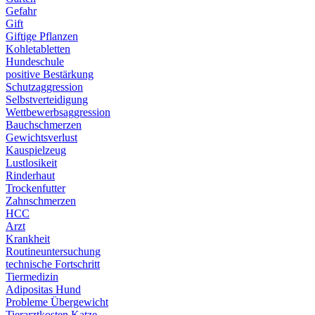
Gefahr
Gift
Giftige Pflanzen
Kohletabletten
Hundeschule
positive Bestärkung
Schutzaggression
Selbstverteidigung
Wettbewerbsaggression
Bauchschmerzen
Gewichtsverlust
Kauspielzeug
Lustlosikeit
Rinderhaut
Trockenfutter
Zahnschmerzen
HCC
Arzt
Krankheit
Routineuntersuchung
technische Fortschritt
Tiermedizin
Adipositas Hund
Probleme Übergewicht
Tierarztkosten Katze