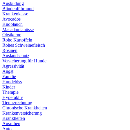
Ausbildung
Blindenführhund
Krankenkasse
Avocados
Knoblauch
Macadamianüsse
Obstkerne
Rohe Kartoffeln
Rohes Schweinefleisch
Rosinen
Auslandschutz
Versicherung für Hunde
Agressivität
Angst
Familie
Hundebiss
Kinder
Therapie
Hyperaktiv
Tierarzrechnung
Chronische Krankheiten
Krankenversicherung
Krankheiten
Ausruhen
Auto