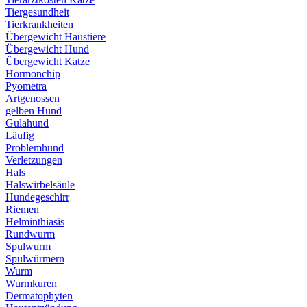
Tiergesundheit
Tierkrankheiten
Übergewicht Haustiere
Übergewicht Hund
Übergewicht Katze
Hormonchip
Pyometra
Artgenossen
gelben Hund
Gulahund
Läufig
Problemhund
Verletzungen
Hals
Halswirbelsäule
Hundegeschirr
Riemen
Helminthiasis
Rundwurm
Spulwurm
Spulwürmern
Wurm
Wurmkuren
Dermatophyten