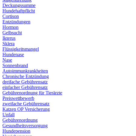
Deckungssumme
Hundehaftpflicht
Cortison
Entzündungen
Hormon
Gelbsucht
Ikterus
Sklera
Flüssigkeitsmangel
Hundenase
Nase
Sonnenbrand
Autoimmunkrankheiten
Chronische Entzündung
dreifache Gebührensatz
einfacher Gebührensatz
Gebührenordnung für Tierärzte
Preiswettbewerb
zweifache Gebührensatz
Katzen OP Versicherung
Unfall
Gebührenordnung
Gesundheitsversorgung
Hundepension