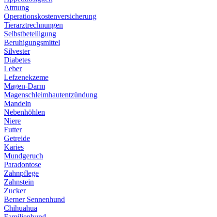
Atmung
Operationskostenversicherung
Tierarztrechnungen
Selbstbeteiligung
Beruhigungsmittel
Silvester
Diabetes
Leber
Lefzenekzeme
Magen-Darm
Magenschleimhautentzündung
Mandeln
Nebenhöhlen
Niere
Futter
Getreide
Karies
Mundgeruch
Paradontose
Zahnpflege
Zahnstein
Zucker
Berner Sennenhund
Chihuahua
Familienhund