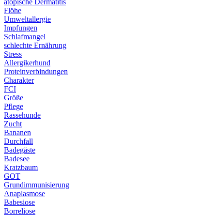
atopische Dermatitis
Flöhe
Umweltallergie
Impfungen
Schlafmangel
schlechte Ernährung
Stress
Allergikerhund
Proteinverbindungen
Charakter
FCI
Größe
Pflege
Rassehunde
Zucht
Bananen
Durchfall
Badegäste
Badesee
Kratzbaum
GOT
Grundimmunisierung
Anaplasmose
Babesiose
Borreliose