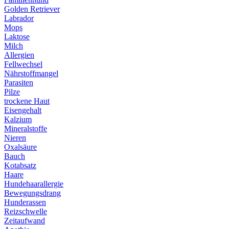
Golden Retriever
Labrador
Mops
Laktose
Milch
Allergien
Fellwechsel
Nährstoffmangel
Parasiten
Pilze
trockene Haut
Eisengehalt
Kalzium
Mineralstoffe
Nieren
Oxalsäure
Bauch
Kotabsatz
Haare
Hundehaarallergie
Bewegungsdrang
Hunderassen
Reizschwelle
Zeitaufwand