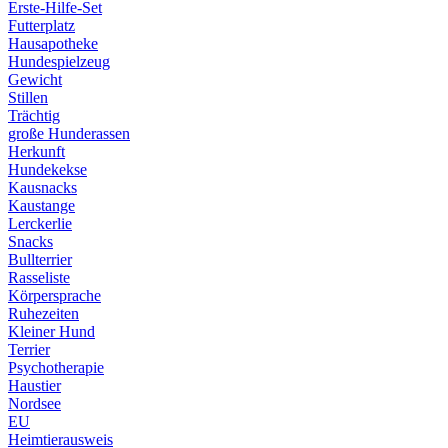
Erste-Hilfe-Set
Futterplatz
Hausapotheke
Hundespielzeug
Gewicht
Stillen
Trächtig
große Hunderassen
Herkunft
Hundekekse
Kausnacks
Kaustange
Lerckerlie
Snacks
Bullterrier
Rasseliste
Körpersprache
Ruhezeiten
Kleiner Hund
Terrier
Psychotherapie
Haustier
Nordsee
EU
Heimtierausweis