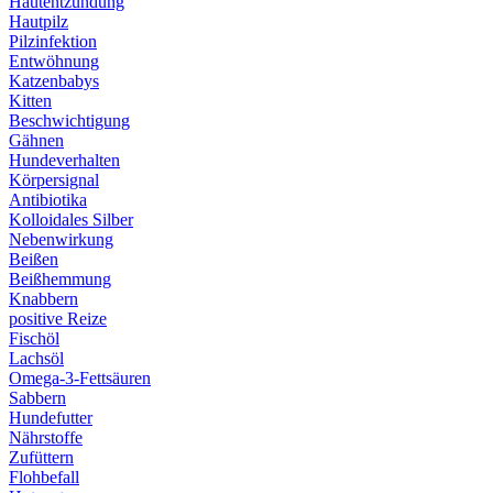
Hautentzündung
Hautpilz
Pilzinfektion
Entwöhnung
Katzenbabys
Kitten
Beschwichtigung
Gähnen
Hundeverhalten
Körpersignal
Antibiotika
Kolloidales Silber
Nebenwirkung
Beißen
Beißhemmung
Knabbern
positive Reize
Fischöl
Lachsöl
Omega-3-Fettsäuren
Sabbern
Hundefutter
Nährstoffe
Zufüttern
Flohbefall