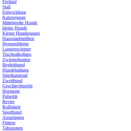
Freilauf
Stall
Entwicklung
Katzenjunge
Mittelgroße Hunde
kleine Hunde
Kleine Hunderassen
Hausstaubmilben
Herzprobleme
Lungenwürmer
Trachealkollaps
Zwingerhusten
Begleithund
Hundehaltung
Spielkamerad
Zweithund
Geschlechtsreife
Hormone
Pubertät
Revier
Rolligkeit
Sporthund
Anspringen
Füttern
Tabuzonen