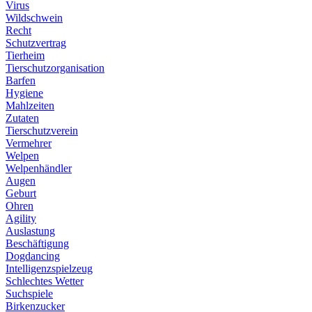
Virus
Wildschwein
Recht
Schutzvertrag
Tierheim
Tierschutzorganisation
Barfen
Hygiene
Mahlzeiten
Zutaten
Tierschutzverein
Vermehrer
Welpen
Welpenhändler
Augen
Geburt
Ohren
Agility
Auslastung
Beschäftigung
Dogdancing
Intelligenzspielzeug
Schlechtes Wetter
Suchspiele
Birkenzucker