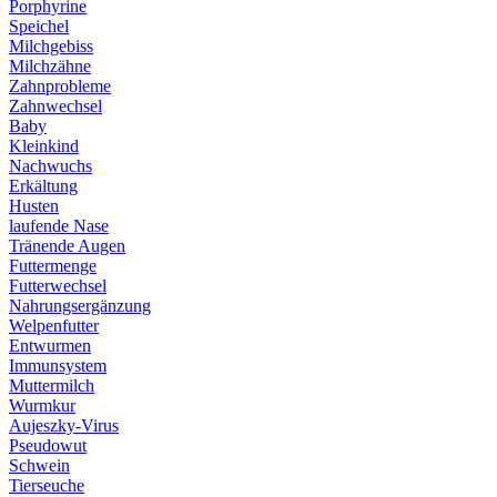
Porphyrine
Speichel
Milchgebiss
Milchzähne
Zahnprobleme
Zahnwechsel
Baby
Kleinkind
Nachwuchs
Erkältung
Husten
laufende Nase
Tränende Augen
Futtermenge
Futterwechsel
Nahrungsergänzung
Welpenfutter
Entwurmen
Immunsystem
Muttermilch
Wurmkur
Aujeszky-Virus
Pseudowut
Schwein
Tierseuche