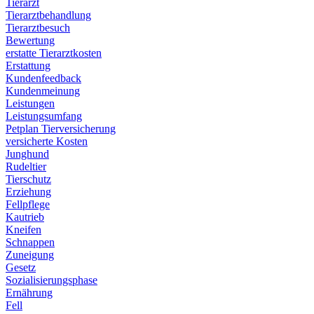
Tierarzt
Tierarztbehandlung
Tierarztbesuch
Bewertung
erstatte Tierarztkosten
Erstattung
Kundenfeedback
Kundenmeinung
Leistungen
Leistungsumfang
Petplan Tierversicherung
versicherte Kosten
Junghund
Rudeltier
Tierschutz
Erziehung
Fellpflege
Kautrieb
Kneifen
Schnappen
Zuneigung
Gesetz
Sozialisierungsphase
Ernährung
Fell