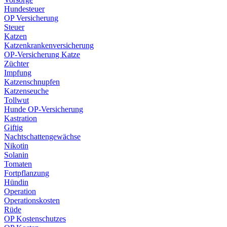
Hundesteuer
OP Versicherung
Steuer
Katzen
Katzenkrankenversicherung
OP-Versicherung Katze
Züchter
Impfung
Katzenschnupfen
Katzenseuche
Tollwut
Hunde OP-Versicherung
Kastration
Giftig
Nachtschattengewächse
Nikotin
Solanin
Tomaten
Fortpflanzung
Hündin
Operation
Operationskosten
Rüde
OP Kostenschutzes