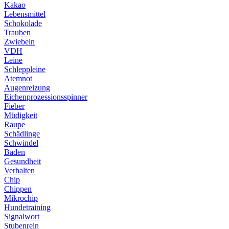
Kakao
Lebensmittel
Schokolade
Trauben
Zwiebeln
VDH
Leine
Schleppleine
Atemnot
Augenreizung
Eichenprozessionsspinner
Fieber
Müdigkeit
Raupe
Schädlinge
Schwindel
Baden
Gesundheit
Verhalten
Chip
Chippen
Mikrochip
Hundetraining
Signalwort
Stubenrein