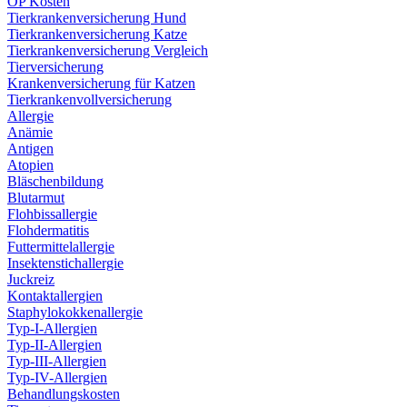
OP Kosten
Tierkrankenversicherung Hund
Tierkrankenversicherung Katze
Tierkrankenversicherung Vergleich
Tierversicherung
Krankenversicherung für Katzen
Tierkrankenvollversicherung
Allergie
Anämie
Antigen
Atopien
Bläschenbildung
Blutarmut
Flohbissallergie
Flohdermatitis
Futtermittelallergie
Insektenstichallergie
Juckreiz
Kontaktallergien
Staphylokokkenallergie
Typ-I-Allergien
Typ-II-Allergien
Typ-III-Allergien
Typ-IV-Allergien
Behandlungskosten