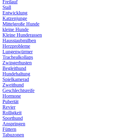
Freilauf
Stall
Entwicklung
Katzenjunge
Mittelgroße Hunde
kleine Hunde
Kleine Hunderassen
Hausstaubmilben
Herzprobleme
Lungenwürmer
Trachealkollaps
Zwingerhusten
Begleithund
Hundehaltung
Spielkamerad
Zweithund
Geschlechtsreife
Hormone
Pubertät
Revier
Rolligkeit
Sporthund
Anspringen
Füttern
Tabuzonen