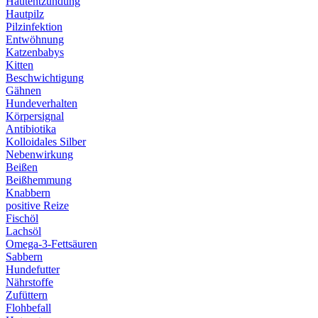
Hautentzündung
Hautpilz
Pilzinfektion
Entwöhnung
Katzenbabys
Kitten
Beschwichtigung
Gähnen
Hundeverhalten
Körpersignal
Antibiotika
Kolloidales Silber
Nebenwirkung
Beißen
Beißhemmung
Knabbern
positive Reize
Fischöl
Lachsöl
Omega-3-Fettsäuren
Sabbern
Hundefutter
Nährstoffe
Zufüttern
Flohbefall