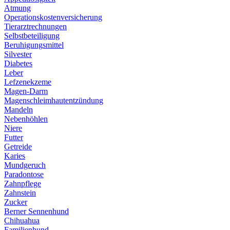
Atmung
Operationskostenversicherung
Tierarztrechnungen
Selbstbeteiligung
Beruhigungsmittel
Silvester
Diabetes
Leber
Lefzenekzeme
Magen-Darm
Magenschleimhautentzündung
Mandeln
Nebenhöhlen
Niere
Futter
Getreide
Karies
Mundgeruch
Paradontose
Zahnpflege
Zahnstein
Zucker
Berner Sennenhund
Chihuahua
Familienhund