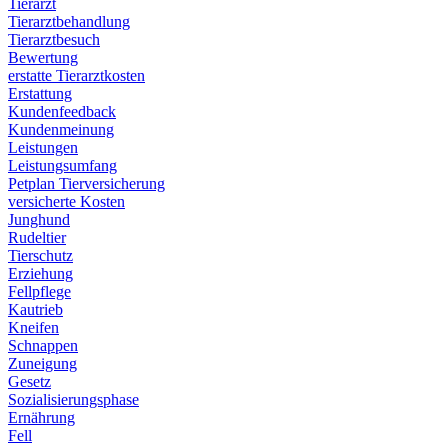
Tierarzt
Tierarztbehandlung
Tierarztbesuch
Bewertung
erstatte Tierarztkosten
Erstattung
Kundenfeedback
Kundenmeinung
Leistungen
Leistungsumfang
Petplan Tierversicherung
versicherte Kosten
Junghund
Rudeltier
Tierschutz
Erziehung
Fellpflege
Kautrieb
Kneifen
Schnappen
Zuneigung
Gesetz
Sozialisierungsphase
Ernährung
Fell