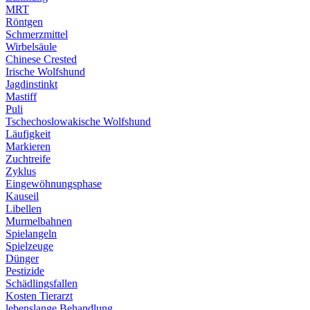
MRT
Röntgen
Schmerzmittel
Wirbelsäule
Chinese Crested
Irische Wolfshund
Jagdinstinkt
Mastiff
Puli
Tschechoslowakische Wolfshund
Läufigkeit
Markieren
Zuchtreife
Zyklus
Eingewöhnungsphase
Kauseil
Libellen
Murmelbahnen
Spielangeln
Spielzeuge
Dünger
Pestizide
Schädlingsfallen
Kosten Tierarzt
lebenslange Behandlung