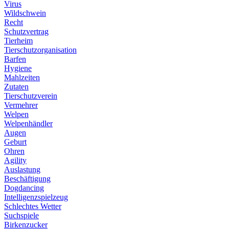
Virus
Wildschwein
Recht
Schutzvertrag
Tierheim
Tierschutzorganisation
Barfen
Hygiene
Mahlzeiten
Zutaten
Tierschutzverein
Vermehrer
Welpen
Welpenhändler
Augen
Geburt
Ohren
Agility
Auslastung
Beschäftigung
Dogdancing
Intelligenzspielzeug
Schlechtes Wetter
Suchspiele
Birkenzucker