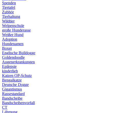
Spenden
Tiertafel
Zubhör
Tierhaltung
Wildtier
Welpenschule
große Hunderasse
Weißer Hund
Adoption
Hundenamen
Boxer
Englische Bulldogge
Goldendoodle
Augenerkrankungen
Epilepsie
kinderlieb
Katzen OP-Schutz
Bengalkatze
Deutsche Dogge
Gigantismus
Rassestandard
Bandscheibe
Bandscheibenvorfall
CT
Lähmung