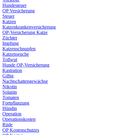
Hundesteuer
OP Versicherung
Steuer
Katzen
Katzenkrankenversicherung
OP-Versicherung Katze
Züchter
Impfung
Katzenschnupfen
Katzenseuche
Tollwut
Hunde OP-Versicherung
Kastration
Giftig
Nachtschattengewächse
Nikotin
Solanin
Tomaten
Fortpflanzung
Hündin
Operation
Operationskosten
Rüde
OP Kostenschutzes