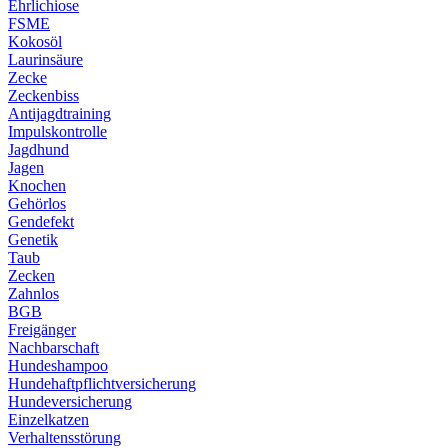
Ehrlichiose
FSME
Kokosöl
Laurinsäure
Zecke
Zeckenbiss
Antijagdtraining
Impulskontrolle
Jagdhund
Jagen
Knochen
Gehörlos
Gendefekt
Genetik
Taub
Zecken
Zahnlos
BGB
Freigänger
Nachbarschaft
Hundeshampoo
Hundehaftpflichtversicherung
Hundeversicherung
Einzelkatzen
Verhaltensstörung