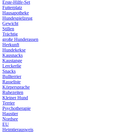
Erste-Hilfe-Set
Futterplatz
Hausapotheke
Hundespielzeug
Gewicht
Stillen
Trächtig
große Hunderassen
Herkunft
Hundekekse
Kausnacks
Kaustange
Lerckerlie
Snacks
Bullterrier
Rasseliste
Körpersprache
Ruhezeiten
Kleiner Hund
Terrier
Psychotherapie
Haustier
Nordsee
EU
Heimtierausweis