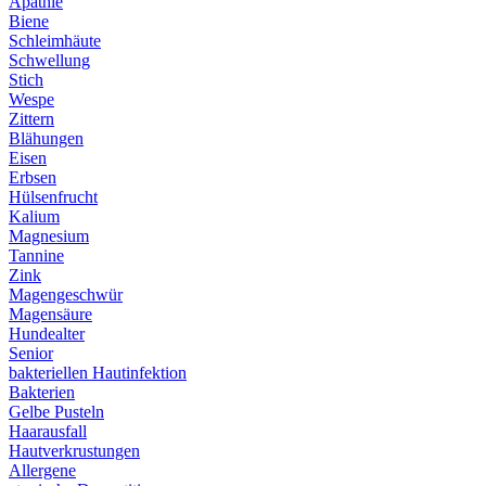
Apathie
Biene
Schleimhäute
Schwellung
Stich
Wespe
Zittern
Blähungen
Eisen
Erbsen
Hülsenfrucht
Kalium
Magnesium
Tannine
Zink
Magengeschwür
Magensäure
Hundealter
Senior
bakteriellen Hautinfektion
Bakterien
Gelbe Pusteln
Haarausfall
Hautverkrustungen
Allergene