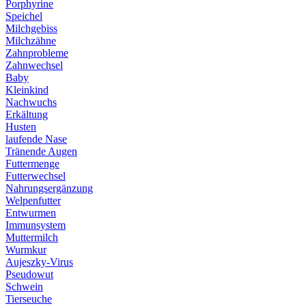
Porphyrine
Speichel
Milchgebiss
Milchzähne
Zahnprobleme
Zahnwechsel
Baby
Kleinkind
Nachwuchs
Erkältung
Husten
laufende Nase
Tränende Augen
Futtermenge
Futterwechsel
Nahrungsergänzung
Welpenfutter
Entwurmen
Immunsystem
Muttermilch
Wurmkur
Aujeszky-Virus
Pseudowut
Schwein
Tierseuche