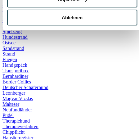
Notfall
Tödlich
DIY
Ablehnen
Gehege
Kaninchen
Spielzeug
Hundestrand
Ostsee
Sandstrand
Strand
Fliegen
Handgepäck
Transportbox
Bernhardiner
Border Collies
Deutscher Schäferhund
Leonberger
Magyar Vizslas
Malteser
Neufundländer
Pudel
Therapiehund
Therapieverfahren
Chippflicht
Haustierregister