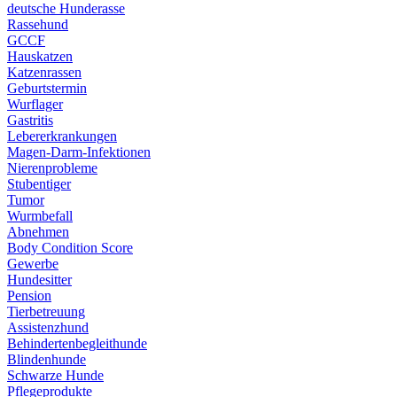
deutsche Hunderasse
Rassehund
GCCF
Hauskatzen
Katzenrassen
Geburtstermin
Wurflager
Gastritis
Lebererkrankungen
Magen-Darm-Infektionen
Nierenprobleme
Stubentiger
Tumor
Wurmbefall
Abnehmen
Body Condition Score
Gewerbe
Hundesitter
Pension
Tierbetreuung
Assistenzhund
Behindertenbegleithunde
Blindenhunde
Schwarze Hunde
Pflegeprodukte