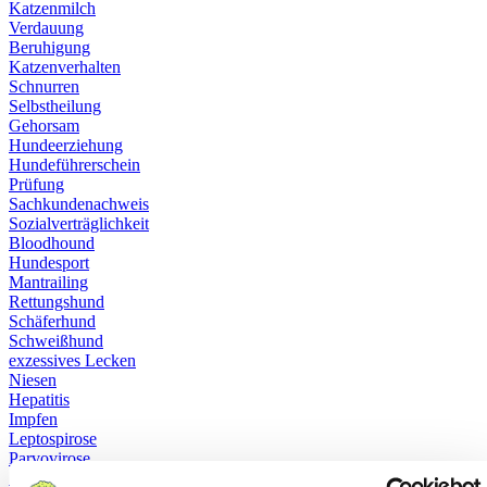
Katzenmilch
Verdauung
Beruhigung
Katzenverhalten
Schnurren
Selbstheilung
Gehorsam
Hundeerziehung
Hundeführerschein
Prüfung
Sachkundenachweis
Sozialverträglichkeit
Bloodhound
Hundesport
Mantrailing
Rettungshund
Schäferhund
Schweißhund
exzessives Lecken
Niesen
Hepatitis
Impfen
Leptospirose
Parvovirose
Staupe