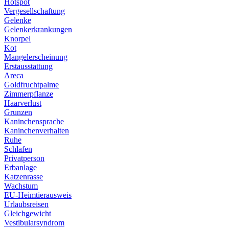
Hotspot
Vergesellschaftung
Gelenke
Gelenkerkrankungen
Knorpel
Kot
Mangelerscheinung
Erstausstattung
Areca
Goldfruchtpalme
Zimmerpflanze
Haarverlust
Grunzen
Kaninchensprache
Kaninchenverhalten
Ruhe
Schlafen
Privatperson
Erbanlage
Katzenrasse
Wachstum
EU-Heimtierausweis
Urlaubsreisen
Gleichgewicht
Vestibularsyndrom