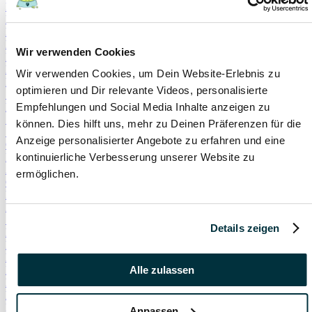
Hauskatze
Kater
Katzenspielzeug
Kälte
Wir verwenden Cookies
Leckerlies
Leinenführigkeit
Wir verwenden Cookies, um Dein Website-Erlebnis zu
Leinenpflicht
optimieren und Dir relevante Videos, personalisierte
Schmerzen
Hundebett
Empfehlungen und Social Media Inhalte anzeigen zu
Schlaf
können. Dies hilft uns, mehr zu Deinen Präferenzen für die
Schlafplatz
Anzeige personalisierter Angebote zu erfahren und eine
Corona
Infektionskrankheiten
kontinuierliche Verbesserung unserer Website zu
Anschaffung
ermöglichen.
Geschirr
Halsband
Rollig
Sterilisation
Details zeigen
Bewusstlosigkeit
Erbrechen
Hypoglykämie
Insulin
Alle zulassen
Koordinationsstörung
Krampfanfälle
Lethargie
Anpassen