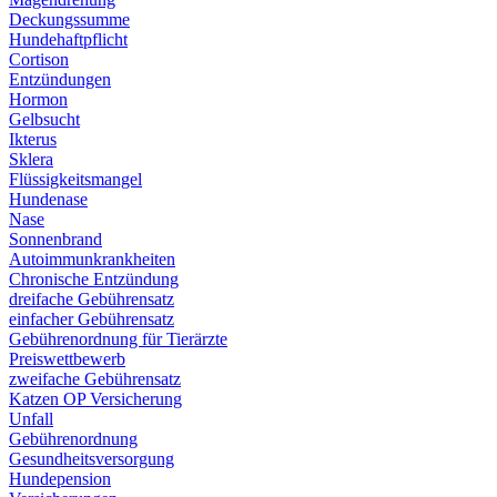
Deckungssumme
Hundehaftpflicht
Cortison
Entzündungen
Hormon
Gelbsucht
Ikterus
Sklera
Flüssigkeitsmangel
Hundenase
Nase
Sonnenbrand
Autoimmunkrankheiten
Chronische Entzündung
dreifache Gebührensatz
einfacher Gebührensatz
Gebührenordnung für Tierärzte
Preiswettbewerb
zweifache Gebührensatz
Katzen OP Versicherung
Unfall
Gebührenordnung
Gesundheitsversorgung
Hundepension