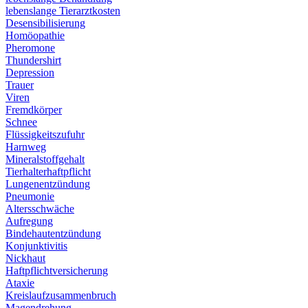
lebenslange Tierarztkosten
Desensibilisierung
Homöopathie
Pheromone
Thundershirt
Depression
Trauer
Viren
Fremdkörper
Schnee
Flüssigkeitszufuhr
Harnweg
Mineralstoffgehalt
Tierhalterhaftpflicht
Lungenentzündung
Pneumonie
Altersschwäche
Aufregung
Bindehautentzündung
Konjunktivitis
Nickhaut
Haftpflichtversicherung
Ataxie
Kreislaufzusammenbruch
Magendrehung