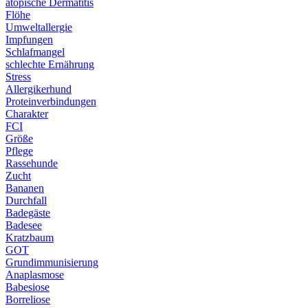
atopische Dermatitis
Flöhe
Umweltallergie
Impfungen
Schlafmangel
schlechte Ernährung
Stress
Allergikerhund
Proteinverbindungen
Charakter
FCI
Größe
Pflege
Rassehunde
Zucht
Bananen
Durchfall
Badegäste
Badesee
Kratzbaum
GOT
Grundimmunisierung
Anaplasmose
Babesiose
Borreliose