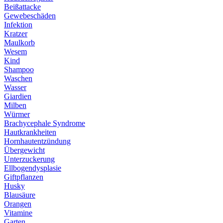
Beißattacke
Gewebeschäden
Infektion
Kratzer
Maulkorb
Wesem
Kind
Shampoo
Waschen
Wasser
Giardien
Milben
Würmer
Brachycephale Syndrome
Hautkrankheiten
Hornhautentzündung
Übergewicht
Unterzuckerung
Ellbogendysplasie
Giftpflanzen
Husky
Blausäure
Orangen
Vitamine
Garten