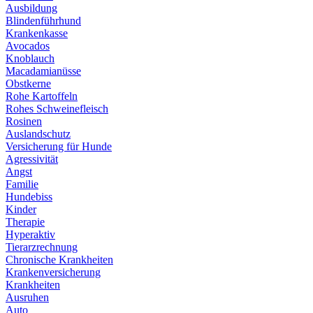
Ausbildung
Blindenführhund
Krankenkasse
Avocados
Knoblauch
Macadamianüsse
Obstkerne
Rohe Kartoffeln
Rohes Schweinefleisch
Rosinen
Auslandschutz
Versicherung für Hunde
Agressivität
Angst
Familie
Hundebiss
Kinder
Therapie
Hyperaktiv
Tierarzrechnung
Chronische Krankheiten
Krankenversicherung
Krankheiten
Ausruhen
Auto