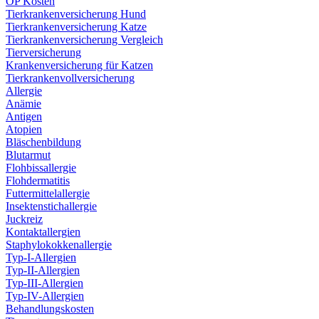
OP Kosten
Tierkrankenversicherung Hund
Tierkrankenversicherung Katze
Tierkrankenversicherung Vergleich
Tierversicherung
Krankenversicherung für Katzen
Tierkrankenvollversicherung
Allergie
Anämie
Antigen
Atopien
Bläschenbildung
Blutarmut
Flohbissallergie
Flohdermatitis
Futtermittelallergie
Insektenstichallergie
Juckreiz
Kontaktallergien
Staphylokokkenallergie
Typ-I-Allergien
Typ-II-Allergien
Typ-III-Allergien
Typ-IV-Allergien
Behandlungskosten