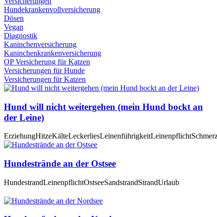
Versicherungen
Hundekrankenvollversicherung
Dösen
Vegan
Diagnostik
Kaninchenversicherung
Kaninchenkrankenversicherung
OP Versicherung für Katzen
Versicherungen für Hunde
Versicherungen für Katzen
Hund will nicht weitergehen (mein Hund bockt an
der Leine)
Erziehung
Hitze
Kälte
Leckerlies
Leinenführigkeit
Leinenpflicht
Schmer
Hundestrände an der Ostsee
Hundestrand
Leinenpflicht
Ostsee
Sandstrand
Strand
Urlaub