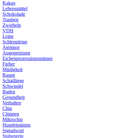
Kakao
Lebensmittel
Schokolade
Trauben
Zwiebeln
VDH
Leine
Schleppleine
Atemnot
Augenreizung
Eichenprozessionsspinner
Fieber
Müdigkeit
Raupe
Schädlinge
Schwindel
Baden
Gesundheit
Verhalten
Chip
Chippen
Mikrochip
Hundetraining
Signalwort
Stubenrein