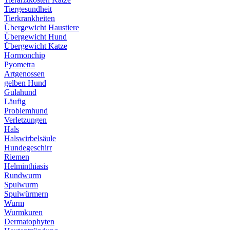
Tiergesundheit
Tierkrankheiten
Übergewicht Haustiere
Übergewicht Hund
Übergewicht Katze
Hormonchip
Pyometra
Artgenossen
gelben Hund
Gulahund
Läufig
Problemhund
Verletzungen
Hals
Halswirbelsäule
Hundegeschirr
Riemen
Helminthiasis
Rundwurm
Spulwurm
Spulwürmern
Wurm
Wurmkuren
Dermatophyten