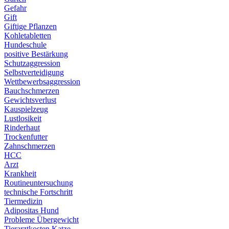
Gefahr
Gift
Giftige Pflanzen
Kohletabletten
Hundeschule
positive Bestärkung
Schutzaggression
Selbstverteidigung
Wettbewerbsaggression
Bauchschmerzen
Gewichtsverlust
Kauspielzeug
Lustlosikeit
Rinderhaut
Trockenfutter
Zahnschmerzen
HCC
Arzt
Krankheit
Routineuntersuchung
technische Fortschritt
Tiermedizin
Adipositas Hund
Probleme Übergewicht
Tierarztkosten Katze