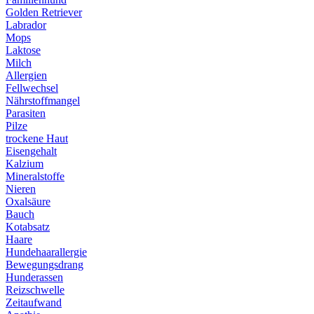
Golden Retriever
Labrador
Mops
Laktose
Milch
Allergien
Fellwechsel
Nährstoffmangel
Parasiten
Pilze
trockene Haut
Eisengehalt
Kalzium
Mineralstoffe
Nieren
Oxalsäure
Bauch
Kotabsatz
Haare
Hundehaarallergie
Bewegungsdrang
Hunderassen
Reizschwelle
Zeitaufwand