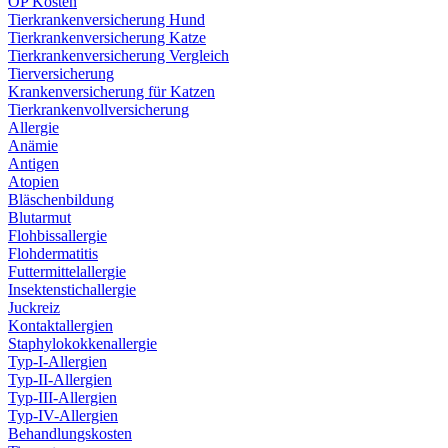
OP Kosten
Tierkrankenversicherung Hund
Tierkrankenversicherung Katze
Tierkrankenversicherung Vergleich
Tierversicherung
Krankenversicherung für Katzen
Tierkrankenvollversicherung
Allergie
Anämie
Antigen
Atopien
Bläschenbildung
Blutarmut
Flohbissallergie
Flohdermatitis
Futtermittelallergie
Insektenstichallergie
Juckreiz
Kontaktallergien
Staphylokokkenallergie
Typ-I-Allergien
Typ-II-Allergien
Typ-III-Allergien
Typ-IV-Allergien
Behandlungskosten