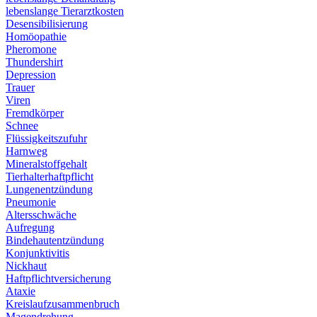
lebenslange Tierarztkosten
Desensibilisierung
Homöopathie
Pheromone
Thundershirt
Depression
Trauer
Viren
Fremdkörper
Schnee
Flüssigkeitszufuhr
Harnweg
Mineralstoffgehalt
Tierhalterhaftpflicht
Lungenentzündung
Pneumonie
Altersschwäche
Aufregung
Bindehautentzündung
Konjunktivitis
Nickhaut
Haftpflichtversicherung
Ataxie
Kreislaufzusammenbruch
Magendrehung