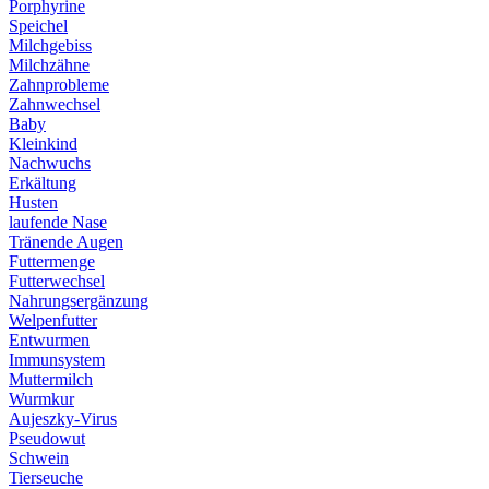
Porphyrine
Speichel
Milchgebiss
Milchzähne
Zahnprobleme
Zahnwechsel
Baby
Kleinkind
Nachwuchs
Erkältung
Husten
laufende Nase
Tränende Augen
Futtermenge
Futterwechsel
Nahrungsergänzung
Welpenfutter
Entwurmen
Immunsystem
Muttermilch
Wurmkur
Aujeszky-Virus
Pseudowut
Schwein
Tierseuche