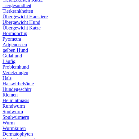
Tiergesundheit
Tierkrankheiten
Übergewicht Haustiere
Übergewicht Hund
Übergewicht Katze
Hormonchip
Pyometra
Artgenossen
gelben Hund
Gulahund
Läufig
Problemhund
Verletzungen
Hals
Halswirbelsäule
Hundegeschirr
Riemen
Helminthiasis
Rundwurm
Spulwurm
Spulwürmern
Wurm
Wurmkuren
Dermatophyten