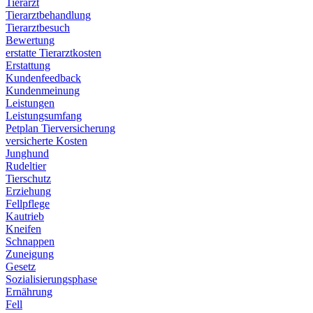
Tierarzt
Tierarztbehandlung
Tierarztbesuch
Bewertung
erstatte Tierarztkosten
Erstattung
Kundenfeedback
Kundenmeinung
Leistungen
Leistungsumfang
Petplan Tierversicherung
versicherte Kosten
Junghund
Rudeltier
Tierschutz
Erziehung
Fellpflege
Kautrieb
Kneifen
Schnappen
Zuneigung
Gesetz
Sozialisierungsphase
Ernährung
Fell