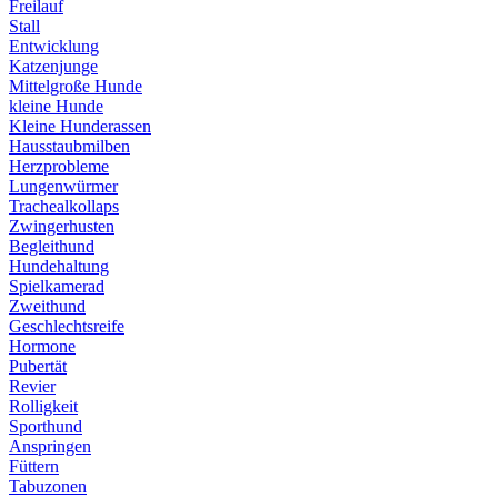
Freilauf
Stall
Entwicklung
Katzenjunge
Mittelgroße Hunde
kleine Hunde
Kleine Hunderassen
Hausstaubmilben
Herzprobleme
Lungenwürmer
Trachealkollaps
Zwingerhusten
Begleithund
Hundehaltung
Spielkamerad
Zweithund
Geschlechtsreife
Hormone
Pubertät
Revier
Rolligkeit
Sporthund
Anspringen
Füttern
Tabuzonen