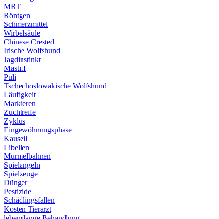
MRT
Röntgen
Schmerzmittel
Wirbelsäule
Chinese Crested
Irische Wolfshund
Jagdinstinkt
Mastiff
Puli
Tschechoslowakische Wolfshund
Läufigkeit
Markieren
Zuchtreife
Zyklus
Eingewöhnungsphase
Kauseil
Libellen
Murmelbahnen
Spielangeln
Spielzeuge
Dünger
Pestizide
Schädlingsfallen
Kosten Tierarzt
lebenslange Behandlung