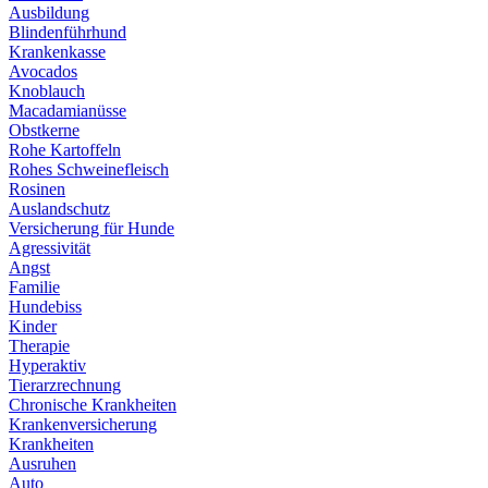
Ausbildung
Blindenführhund
Krankenkasse
Avocados
Knoblauch
Macadamianüsse
Obstkerne
Rohe Kartoffeln
Rohes Schweinefleisch
Rosinen
Auslandschutz
Versicherung für Hunde
Agressivität
Angst
Familie
Hundebiss
Kinder
Therapie
Hyperaktiv
Tierarzrechnung
Chronische Krankheiten
Krankenversicherung
Krankheiten
Ausruhen
Auto