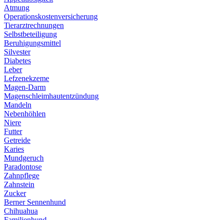
Atmung
Operationskostenversicherung
Tierarztrechnungen
Selbstbeteiligung
Beruhigungsmittel
Silvester
Diabetes
Leber
Lefzenekzeme
Magen-Darm
Magenschleimhautentzündung
Mandeln
Nebenhöhlen
Niere
Futter
Getreide
Karies
Mundgeruch
Paradontose
Zahnpflege
Zahnstein
Zucker
Berner Sennenhund
Chihuahua
Familienhund