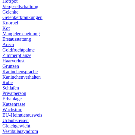
Hotspot
Vergesellschaftung
Gelenke
Gelenkerkrankungen
Knorpel
Kot
Mangelerscheinung
Erstausstattung
Areca
Goldfruchtpalme
Zimmerpflanze
Haarverlust
Grunzen
Kaninchensprache
Kaninchenverhalten
Ruhe
Schlafen
Privatperson
Erbanlage
Katzenrasse
Wachstum
EU-Heimtierausweis
Urlaubsreisen
Gleichgewicht
Vestibularsyndrom