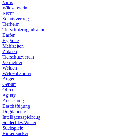
Virus
Wildschwein
Recht
Schutzvertrag
Tierheim
Tierschutzorganisation
Barfen
Hygiene
Mahlzeiten
Zutaten
Tierschutzverein
Vermehrer
Welpen
Welpenhändler
Augen
Geburt
Ohren
Agility
Auslastung
Beschäftigung
Dogdancing
Intelligenzspielzeug
Schlechtes Wetter
Suchspiele
Birkenzucker