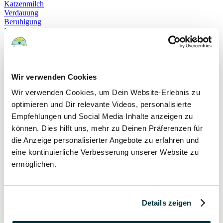
Katzenmilch
Verdauung
Beruhigung
Katzenverhalten
Schnurren
Selbstheilung
Gehorsam
Hundeerziehung
Hundeführerschein
Wir verwenden Cookies
Prüfung
Wir verwenden Cookies, um Dein Website-Erlebnis zu
Sachkundenachweis
Sozialverträglichkeit
optimieren und Dir relevante Videos, personalisierte
Bloodhound
Empfehlungen und Social Media Inhalte anzeigen zu
Hundesport
können. Dies hilft uns, mehr zu Deinen Präferenzen für
Mantrailing
Rettungshund
die Anzeige personalisierter Angebote zu erfahren und
Schäferhund
eine kontinuierliche Verbesserung unserer Website zu
Schweißhund
ermöglichen.
exzessives Lecken
Niesen
Hepatitis
Impfen
Leptospirose
Details zeigen
Parvovirose
Staupe