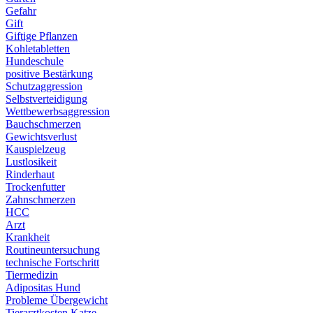
Gefahr
Gift
Giftige Pflanzen
Kohletabletten
Hundeschule
positive Bestärkung
Schutzaggression
Selbstverteidigung
Wettbewerbsaggression
Bauchschmerzen
Gewichtsverlust
Kauspielzeug
Lustlosikeit
Rinderhaut
Trockenfutter
Zahnschmerzen
HCC
Arzt
Krankheit
Routineuntersuchung
technische Fortschritt
Tiermedizin
Adipositas Hund
Probleme Übergewicht
Tierarztkosten Katze