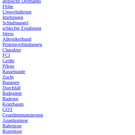
atopische Dermatitis
Flöhe
Umweltallergie
Impfungen
Schlafmangel
schlechte Ernährung
Stress
Allergikerhund
Proteinverbindungen
Charakter
FCI
Größe
Pflege
Rassehunde
Zucht
Bananen
Durchfall
Badegäste
Badesee
Kratzbaum
GOT
Grundimmunisierung
Anaplasmose
Babesiose
Borreliose