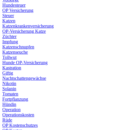
Hundesteuer
OP Versicherung
Steuer
Katzen
Katzenkrankenversicherung
OP-Versicherung Katze
Züchter
Impfung
Katzenschnupfen
Katzenseuche
Tollwut
Hunde OP-Versicherung
Kastration
Giftig
Nachtschattengewächse
Nikotin
Solanin
Tomaten
Fortpflanzung
Hündin
Operation
Operationskosten
Rüde
OP Kostenschutzes