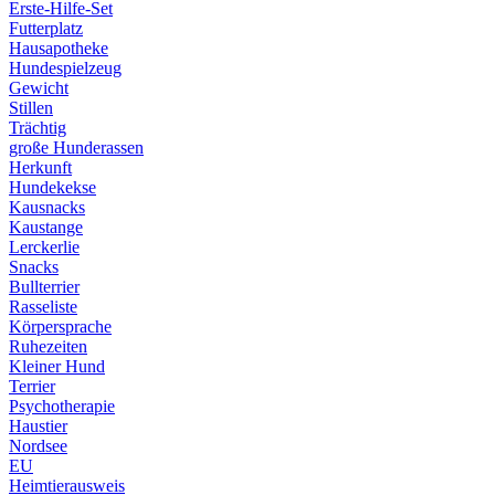
Erste-Hilfe-Set
Futterplatz
Hausapotheke
Hundespielzeug
Gewicht
Stillen
Trächtig
große Hunderassen
Herkunft
Hundekekse
Kausnacks
Kaustange
Lerckerlie
Snacks
Bullterrier
Rasseliste
Körpersprache
Ruhezeiten
Kleiner Hund
Terrier
Psychotherapie
Haustier
Nordsee
EU
Heimtierausweis