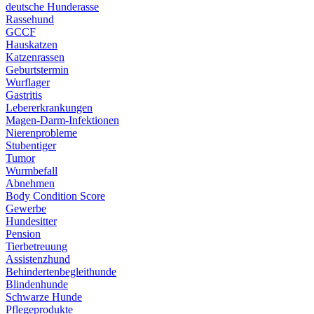
deutsche Hunderasse
Rassehund
GCCF
Hauskatzen
Katzenrassen
Geburtstermin
Wurflager
Gastritis
Lebererkrankungen
Magen-Darm-Infektionen
Nierenprobleme
Stubentiger
Tumor
Wurmbefall
Abnehmen
Body Condition Score
Gewerbe
Hundesitter
Pension
Tierbetreuung
Assistenzhund
Behindertenbegleithunde
Blindenhunde
Schwarze Hunde
Pflegeprodukte