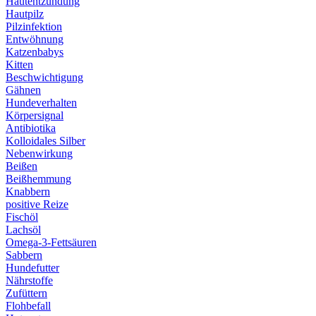
Hautentzündung
Hautpilz
Pilzinfektion
Entwöhnung
Katzenbabys
Kitten
Beschwichtigung
Gähnen
Hundeverhalten
Körpersignal
Antibiotika
Kolloidales Silber
Nebenwirkung
Beißen
Beißhemmung
Knabbern
positive Reize
Fischöl
Lachsöl
Omega-3-Fettsäuren
Sabbern
Hundefutter
Nährstoffe
Zufüttern
Flohbefall