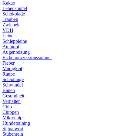
Kakao
Lebensmittel
Schokolade
Trauben
Zwiebeln
VDH
Leine
Schleppleine
Atemnot
Augenreizung
Eichenprozessionsspinner
Fieber
Müdigkeit
Raupe
Schädlinge
Schwindel
Baden
Gesundheit
Verhalten
Chip
Chippen
Mikrochip
Hundetraining
Signalwort
Stubenrein