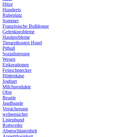
Hitze
Hundeeis
Ruheplatz
Sommer
Französische Bulldogge
Gelenkprobleme
Hautprobleme
Tierarztkosten Hund
Pitbull
Sozialisierung
Wesen
Eiskreationen
Feinschmecker
Hüttenkäse
Joghurt
Milchprodukte
Obst
Beagle
Jagdhunde
Versicherung
welpensicher
Listenhund
Rottweiler
Abgeschlagenheit
Appetitlosigkeit