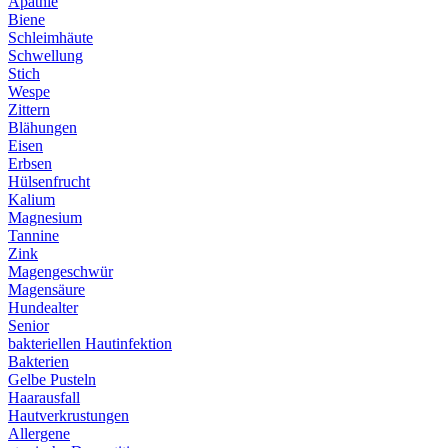
Apathie
Biene
Schleimhäute
Schwellung
Stich
Wespe
Zittern
Blähungen
Eisen
Erbsen
Hülsenfrucht
Kalium
Magnesium
Tannine
Zink
Magengeschwür
Magensäure
Hundealter
Senior
bakteriellen Hautinfektion
Bakterien
Gelbe Pusteln
Haarausfall
Hautverkrustungen
Allergene