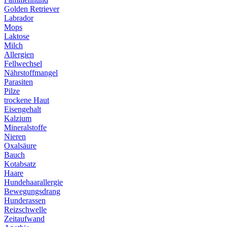
Golden Retriever
Labrador
Mops
Laktose
Milch
Allergien
Fellwechsel
Nährstoffmangel
Parasiten
Pilze
trockene Haut
Eisengehalt
Kalzium
Mineralstoffe
Nieren
Oxalsäure
Bauch
Kotabsatz
Haare
Hundehaarallergie
Bewegungsdrang
Hunderassen
Reizschwelle
Zeitaufwand