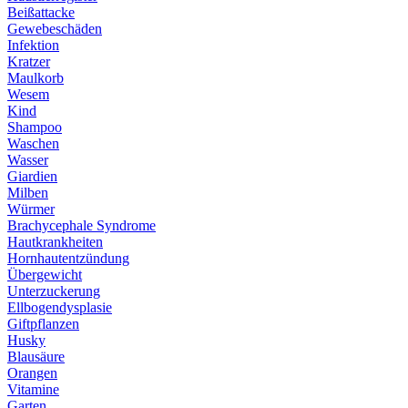
Beißattacke
Gewebeschäden
Infektion
Kratzer
Maulkorb
Wesem
Kind
Shampoo
Waschen
Wasser
Giardien
Milben
Würmer
Brachycephale Syndrome
Hautkrankheiten
Hornhautentzündung
Übergewicht
Unterzuckerung
Ellbogendysplasie
Giftpflanzen
Husky
Blausäure
Orangen
Vitamine
Garten