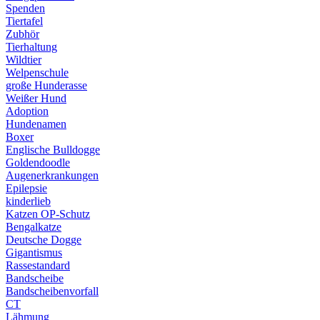
Spenden
Tiertafel
Zubhör
Tierhaltung
Wildtier
Welpenschule
große Hunderasse
Weißer Hund
Adoption
Hundenamen
Boxer
Englische Bulldogge
Goldendoodle
Augenerkrankungen
Epilepsie
kinderlieb
Katzen OP-Schutz
Bengalkatze
Deutsche Dogge
Gigantismus
Rassestandard
Bandscheibe
Bandscheibenvorfall
CT
Lähmung