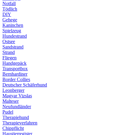
Notfall
Tödlich
DIY
Gehege
Kaninchen
Spielzeug
Hundestrand
Ostsee
Sandstrand
Strand
Fliegen
Handgepäck
Transportbox
Bernhardiner
Border Collies
Deutscher Schäferhund
Leonberger
Magyar Vizslas
Malteser
Neufundländer
Pudel
Therapiehund
Therapieverfahren
Chippflicht
Haustierregister