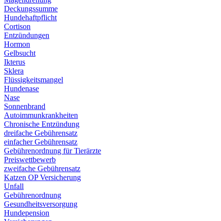
Deckungssumme
Hundehaftpflicht
Cortison
Entzündungen
Hormon
Gelbsucht
Ikterus
Sklera
Flüssigkeitsmangel
Hundenase
Nase
Sonnenbrand
Autoimmunkrankheiten
Chronische Entzündung
dreifache Gebührensatz
einfacher Gebührensatz
Gebührenordnung für Tierärzte
Preiswettbewerb
zweifache Gebührensatz
Katzen OP Versicherung
Unfall
Gebührenordnung
Gesundheitsversorgung
Hundepension