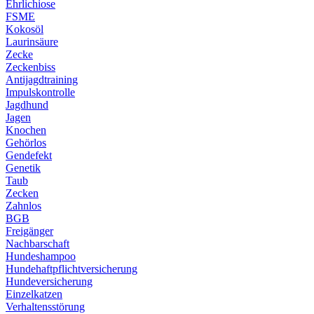
Ehrlichiose
FSME
Kokosöl
Laurinsäure
Zecke
Zeckenbiss
Antijagdtraining
Impulskontrolle
Jagdhund
Jagen
Knochen
Gehörlos
Gendefekt
Genetik
Taub
Zecken
Zahnlos
BGB
Freigänger
Nachbarschaft
Hundeshampoo
Hundehaftpflichtversicherung
Hundeversicherung
Einzelkatzen
Verhaltensstörung