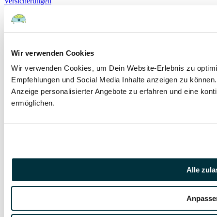
Versicherungen
Hundekrankenvollversicherung
Dösen
Vegan
Diagnostik
Kaninchenversicherung
Wir verwenden Cookies
Kaninchenkrankenversicherung
OP Versicherung für Katzen
Wir verwenden Cookies, um Dein Website-Erlebnis zu optimie
Versicherungen für Hunde
Versicherungen für Katzen
Empfehlungen und Social Media Inhalte anzeigen zu können. 
Anzeige personalisierter Angebote zu erfahren und eine kont
ermöglichen.
Birkenzucker (Xylitol): die tödliche Gefahr für Ihren
Hund
Bewusstlosigkeit
Birkenzucker
Erbrechen
Giftig
Hypoglykämie
Insulin
K
Alle zul
Vestibularsyndrom beim Hund: Ursachen, Diagnose
und Behandlungsmöglichkeiten
Anpasse
Gleichgewicht
Koordinationsstörung
Vestibularsyndrom