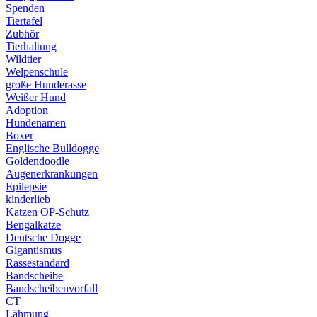
Spenden
Tiertafel
Zubhör
Tierhaltung
Wildtier
Welpenschule
große Hunderasse
Weißer Hund
Adoption
Hundenamen
Boxer
Englische Bulldogge
Goldendoodle
Augenerkrankungen
Epilepsie
kinderlieb
Katzen OP-Schutz
Bengalkatze
Deutsche Dogge
Gigantismus
Rassestandard
Bandscheibe
Bandscheibenvorfall
CT
Lähmung