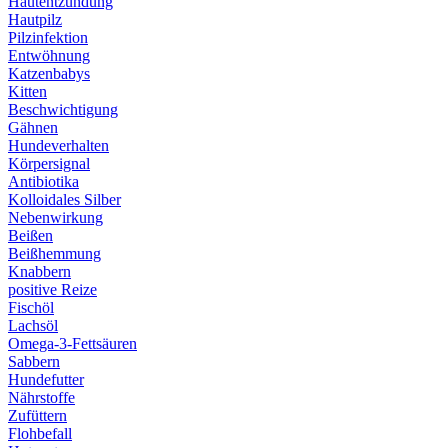
Hautentzündung
Hautpilz
Pilzinfektion
Entwöhnung
Katzenbabys
Kitten
Beschwichtigung
Gähnen
Hundeverhalten
Körpersignal
Antibiotika
Kolloidales Silber
Nebenwirkung
Beißen
Beißhemmung
Knabbern
positive Reize
Fischöl
Lachsöl
Omega-3-Fettsäuren
Sabbern
Hundefutter
Nährstoffe
Zufüttern
Flohbefall