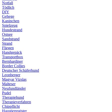
Notfall
Tödlich
DIY
Gehege
Kaninchen
Spielzeug
Hundestrand
Ostsee
Sandstrand
Strand
Fliegen
Handgepäck
Transportbox
Bernhardiner
Border Collies
Deutscher Schäferhund
Leonberger
Magyar Vizslas
Malteser
Neufundländer
Pudel
Therapiehund
Therapieverfahren
Chippflicht
Haustierregister