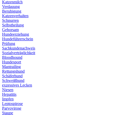
Katzenmilch
Verdauung
Beruhigung
Katzenverhalten
Schnurren
Selbstheilung
Gehorsam
Hundeerziehung
Hundeführerschein
Prüfung
Sachkundenachweis
Sozialverträglichkeit
Bloodhound
Hundesport
Mantrailing
Rettungshund
Schäferhund
Schweißhund
exzessives Lecken
Niesen
Hepatitis
Impfen
Leptospirose
Parvovirose
Staupe