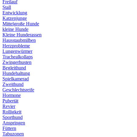
Freilauf
Stall
Entwicklung
Katzenjunge
Mittelgroße Hunde
kleine Hunde
Kleine Hunderassen
Hausstaubmilben
Herzprobleme
Lungenwürmer
Trachealkollaps
Zwingerhusten
Begleithund
Hundehaltung
Spielkamerad
Zweithund
Geschlechtsreife
Hormone
Pubertät
Revier
Rolligkeit
Sporthund
Anspringen
Füttern
Tabuzonen