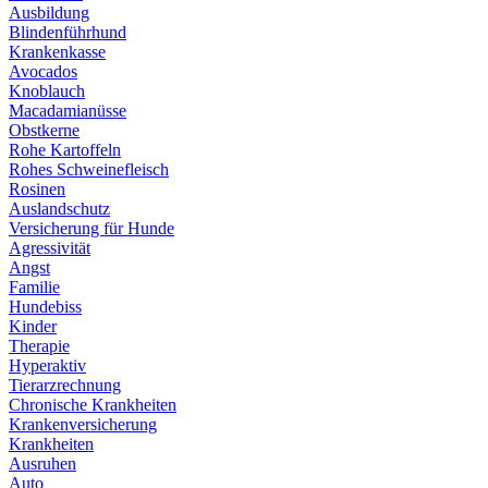
Ausbildung
Blindenführhund
Krankenkasse
Avocados
Knoblauch
Macadamianüsse
Obstkerne
Rohe Kartoffeln
Rohes Schweinefleisch
Rosinen
Auslandschutz
Versicherung für Hunde
Agressivität
Angst
Familie
Hundebiss
Kinder
Therapie
Hyperaktiv
Tierarzrechnung
Chronische Krankheiten
Krankenversicherung
Krankheiten
Ausruhen
Auto