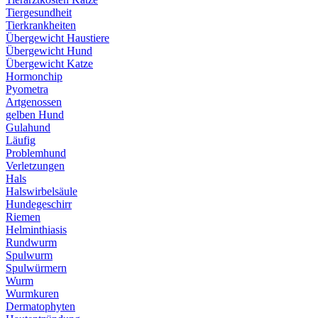
Tiergesundheit
Tierkrankheiten
Übergewicht Haustiere
Übergewicht Hund
Übergewicht Katze
Hormonchip
Pyometra
Artgenossen
gelben Hund
Gulahund
Läufig
Problemhund
Verletzungen
Hals
Halswirbelsäule
Hundegeschirr
Riemen
Helminthiasis
Rundwurm
Spulwurm
Spulwürmern
Wurm
Wurmkuren
Dermatophyten