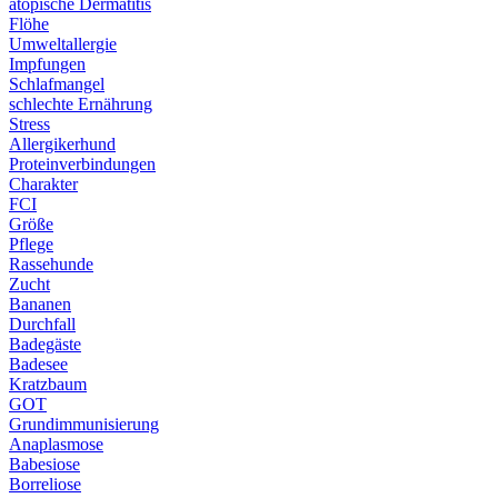
atopische Dermatitis
Flöhe
Umweltallergie
Impfungen
Schlafmangel
schlechte Ernährung
Stress
Allergikerhund
Proteinverbindungen
Charakter
FCI
Größe
Pflege
Rassehunde
Zucht
Bananen
Durchfall
Badegäste
Badesee
Kratzbaum
GOT
Grundimmunisierung
Anaplasmose
Babesiose
Borreliose