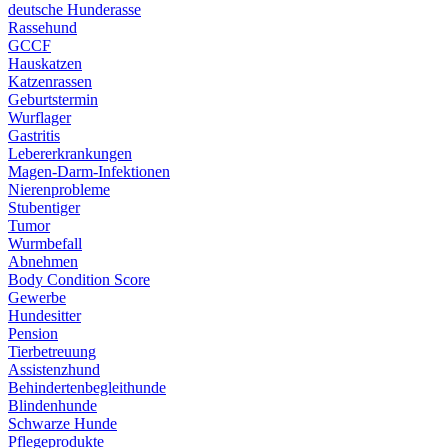
deutsche Hunderasse
Rassehund
GCCF
Hauskatzen
Katzenrassen
Geburtstermin
Wurflager
Gastritis
Lebererkrankungen
Magen-Darm-Infektionen
Nierenprobleme
Stubentiger
Tumor
Wurmbefall
Abnehmen
Body Condition Score
Gewerbe
Hundesitter
Pension
Tierbetreuung
Assistenzhund
Behindertenbegleithunde
Blindenhunde
Schwarze Hunde
Pflegeprodukte