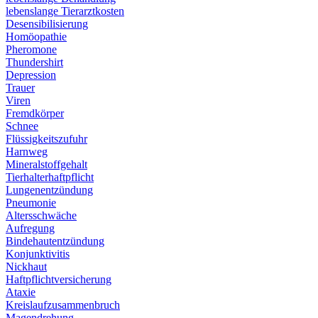
lebenslange Tierarztkosten
Desensibilisierung
Homöopathie
Pheromone
Thundershirt
Depression
Trauer
Viren
Fremdkörper
Schnee
Flüssigkeitszufuhr
Harnweg
Mineralstoffgehalt
Tierhalterhaftpflicht
Lungenentzündung
Pneumonie
Altersschwäche
Aufregung
Bindehautentzündung
Konjunktivitis
Nickhaut
Haftpflichtversicherung
Ataxie
Kreislaufzusammenbruch
Magendrehung