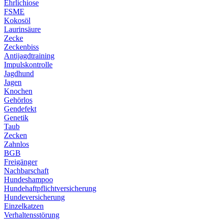
Ehrlichiose
FSME
Kokosöl
Laurinsäure
Zecke
Zeckenbiss
Antijagdtraining
Impulskontrolle
Jagdhund
Jagen
Knochen
Gehörlos
Gendefekt
Genetik
Taub
Zecken
Zahnlos
BGB
Freigänger
Nachbarschaft
Hundeshampoo
Hundehaftpflichtversicherung
Hundeversicherung
Einzelkatzen
Verhaltensstörung