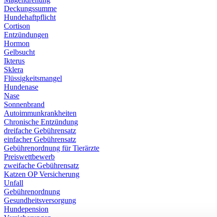
Deckungssumme
Hundehaftpflicht
Cortison
Entzündungen
Hormon
Gelbsucht
Ikterus
Sklera
Flüssigkeitsmangel
Hundenase
Nase
Sonnenbrand
Autoimmunkrankheiten
Chronische Entzündung
dreifache Gebührensatz
einfacher Gebührensatz
Gebührenordnung für Tierärzte
Preiswettbewerb
zweifache Gebührensatz
Katzen OP Versicherung
Unfall
Gebührenordnung
Gesundheitsversorgung
Hundepension