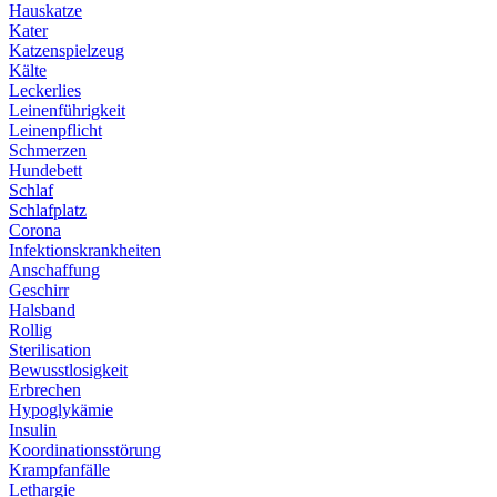
Hauskatze
Kater
Katzenspielzeug
Kälte
Leckerlies
Leinenführigkeit
Leinenpflicht
Schmerzen
Hundebett
Schlaf
Schlafplatz
Corona
Infektionskrankheiten
Anschaffung
Geschirr
Halsband
Rollig
Sterilisation
Bewusstlosigkeit
Erbrechen
Hypoglykämie
Insulin
Koordinationsstörung
Krampfanfälle
Lethargie