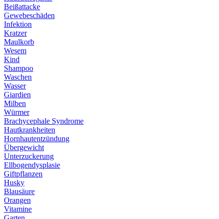
Beißattacke
Gewebeschäden
Infektion
Kratzer
Maulkorb
Wesem
Kind
Shampoo
Waschen
Wasser
Giardien
Milben
Würmer
Brachycephale Syndrome
Hautkrankheiten
Hornhautentzündung
Übergewicht
Unterzuckerung
Ellbogendysplasie
Giftpflanzen
Husky
Blausäure
Orangen
Vitamine
Garten