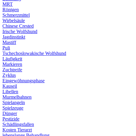
MRT
Röntgen
Schmerzmittel
Wirbelsäule
Chinese Crested
Irische Wolfshund
Jagdinstinkt
Mastiff
Puli
Tschechoslowakische Wolfshund
Läufigkeit
Markieren
Zuchtreife
Zyklus
Eingewöhnungsphase
Kauseil
Libellen
Murmelbahnen
Spielangeln
Spielzeuge
Dünger
Pestizide
Schädlingsfallen
Kosten Tierarzt
lebenslange Behandlung