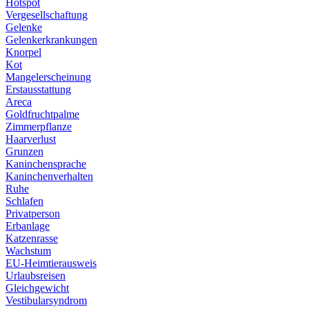
Hotspot
Vergesellschaftung
Gelenke
Gelenkerkrankungen
Knorpel
Kot
Mangelerscheinung
Erstausstattung
Areca
Goldfruchtpalme
Zimmerpflanze
Haarverlust
Grunzen
Kaninchensprache
Kaninchenverhalten
Ruhe
Schlafen
Privatperson
Erbanlage
Katzenrasse
Wachstum
EU-Heimtierausweis
Urlaubsreisen
Gleichgewicht
Vestibularsyndrom