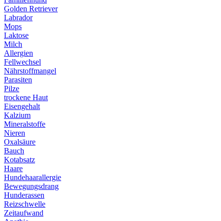
Golden Retriever
Labrador
Mops
Laktose
Milch
Allergien
Fellwechsel
Nährstoffmangel
Parasiten
Pilze
trockene Haut
Eisengehalt
Kalzium
Mineralstoffe
Nieren
Oxalsäure
Bauch
Kotabsatz
Haare
Hundehaarallergie
Bewegungsdrang
Hunderassen
Reizschwelle
Zeitaufwand