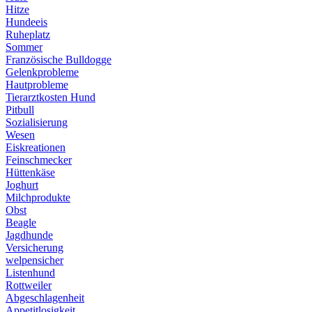
Hitze
Hundeeis
Ruheplatz
Sommer
Französische Bulldogge
Gelenkprobleme
Hautprobleme
Tierarztkosten Hund
Pitbull
Sozialisierung
Wesen
Eiskreationen
Feinschmecker
Hüttenkäse
Joghurt
Milchprodukte
Obst
Beagle
Jagdhunde
Versicherung
welpensicher
Listenhund
Rottweiler
Abgeschlagenheit
Appetitlosigkeit