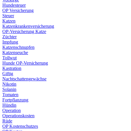
Hundesteuer
OP Versicherung
Steuer
Katzen
Katzenkrankenversicherung
OP-Versicherung Katze
Züchter
Impfung
Katzenschnupfen
Katzenseuche
Tollwut
Hunde OP-Versicherung
Kastration
Giftig
Nachtschattengewächse
Nikotin
Solanin
Tomaten
Fortpflanzung
Hündin
Operation
Operationskosten
Rüde
OP Kostenschutzes