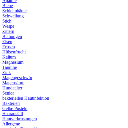
Apathie
Biene
Schleimhäute
Schwellung
Stich
Wespe
Zittern
Blähungen
Eisen
Erbsen
Hülsenfrucht
Kalium
Magnesium
Tannine
Zink
Magengeschwür
Magensäure
Hundealter
Senior
bakteriellen Hautinfektion
Bakterien
Gelbe Pusteln
Haarausfall
Hautverkrustungen
Allergene