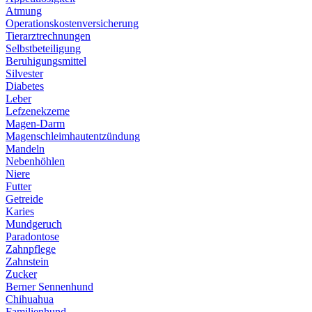
Atmung
Operationskostenversicherung
Tierarztrechnungen
Selbstbeteiligung
Beruhigungsmittel
Silvester
Diabetes
Leber
Lefzenekzeme
Magen-Darm
Magenschleimhautentzündung
Mandeln
Nebenhöhlen
Niere
Futter
Getreide
Karies
Mundgeruch
Paradontose
Zahnpflege
Zahnstein
Zucker
Berner Sennenhund
Chihuahua
Familienhund