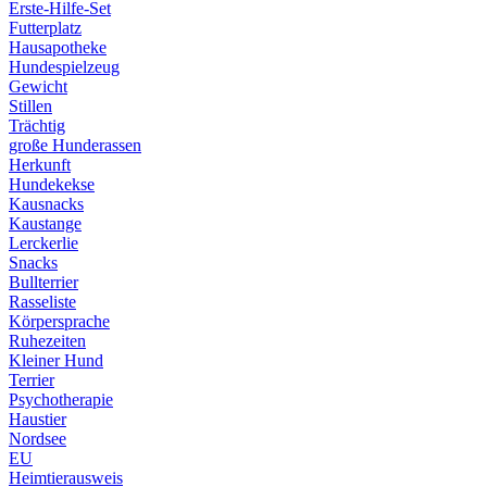
Erste-Hilfe-Set
Futterplatz
Hausapotheke
Hundespielzeug
Gewicht
Stillen
Trächtig
große Hunderassen
Herkunft
Hundekekse
Kausnacks
Kaustange
Lerckerlie
Snacks
Bullterrier
Rasseliste
Körpersprache
Ruhezeiten
Kleiner Hund
Terrier
Psychotherapie
Haustier
Nordsee
EU
Heimtierausweis