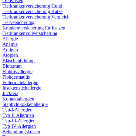
OP Kosten
Tierkrankenversicherung Hund
Tierkrankenversicherung Katze
Tierkrankenversicherung Vergleich
Tierversicherung
Krankenversicherung für Katzen
Tierkrankenvollversicherung
Allergie
Anämie
Antigen
Atopien
Bläschenbildung
Blutarmut
Flohbissallergie
Flohdermatitis
Futtermittelallergie
Insektenstichallergie
Juckreiz
Kontaktallergien
Staphylokokkenallergie
Typ-I-Allergien
Typ-II-Allergien
Typ-III-Allergien
Typ-IV-Allergien
Behandlungskosten