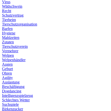
Virus
Wildschwein
Recht
Schutzvertrag
Tierheim
Tierschutzorganisation
Barfen
Hygiene
Mahlzeiten
Zutaten
Tierschutzverein
Vermehrer
Welpen
Welpenhändler
Augen
Geburt
Ohren
Agility
Auslastung
Beschäftigung
Dogdancing
Intelligenzspielzeug
Schlechtes Wetter
Suchspiele
Birkenzucker