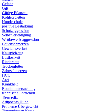
Gefahr
Gift
Giftige Pflanzen
Kohletabletten
Hundeschule
positive Bestärkung
Schutzaggression
Selbstverteidigung
Wettbewerbsaggression
Bauchschmerzen
Gewichtsverlust
Kauspielzeug
Lustlosikeit
Rinderhaut
Trockenfutter
Zahnschmerzen
HCC
Arzt
Krankheit
Routineuntersuchung
technische Fortschritt
Tiermedizin
Adipositas Hund
Probleme Übergewicht
Tierarztkosten Katze