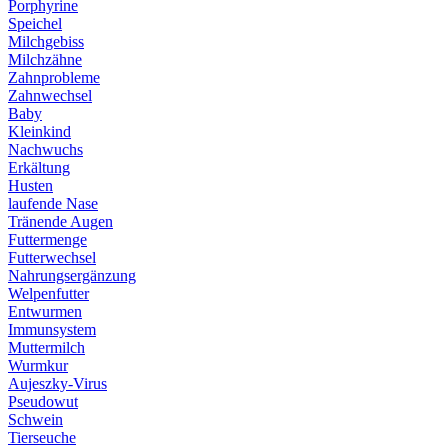
Porphyrine
Speichel
Milchgebiss
Milchzähne
Zahnprobleme
Zahnwechsel
Baby
Kleinkind
Nachwuchs
Erkältung
Husten
laufende Nase
Tränende Augen
Futtermenge
Futterwechsel
Nahrungsergänzung
Welpenfutter
Entwurmen
Immunsystem
Muttermilch
Wurmkur
Aujeszky-Virus
Pseudowut
Schwein
Tierseuche