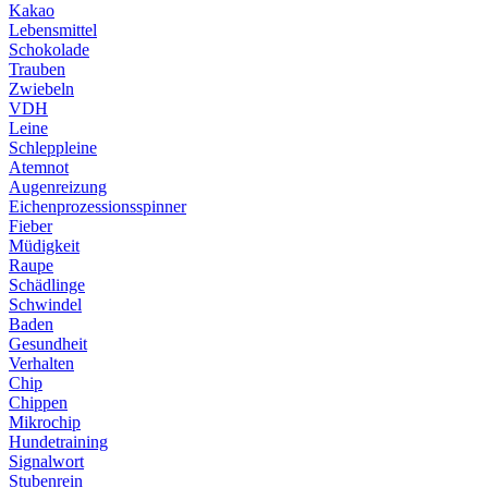
Kakao
Lebensmittel
Schokolade
Trauben
Zwiebeln
VDH
Leine
Schleppleine
Atemnot
Augenreizung
Eichenprozessionsspinner
Fieber
Müdigkeit
Raupe
Schädlinge
Schwindel
Baden
Gesundheit
Verhalten
Chip
Chippen
Mikrochip
Hundetraining
Signalwort
Stubenrein