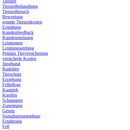
Tierarzt
Tierarztbehandlung
Tierarztbesuch
Bewertung
erstatte Tierarztkosten
Erstattung
Kundenfeedback
Kundenmeinung
Leistungen
Leistungsumfang
Petplan Tierversicherung
versicherte Kosten
Junghund
Rudeltier
Tierschutz
Erziehung
Fellpflege
Kautrieb
Kneifen
Schnappen
Zuneigung
Gesetz
Sozialisierungsphase
Ernährung
Fell