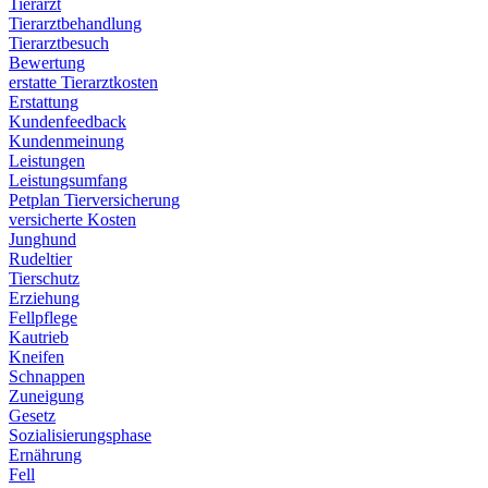
Tierarzt
Tierarztbehandlung
Tierarztbesuch
Bewertung
erstatte Tierarztkosten
Erstattung
Kundenfeedback
Kundenmeinung
Leistungen
Leistungsumfang
Petplan Tierversicherung
versicherte Kosten
Junghund
Rudeltier
Tierschutz
Erziehung
Fellpflege
Kautrieb
Kneifen
Schnappen
Zuneigung
Gesetz
Sozialisierungsphase
Ernährung
Fell