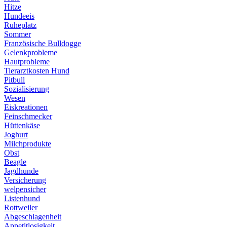
Hitze
Hundeeis
Ruheplatz
Sommer
Französische Bulldogge
Gelenkprobleme
Hautprobleme
Tierarztkosten Hund
Pitbull
Sozialisierung
Wesen
Eiskreationen
Feinschmecker
Hüttenkäse
Joghurt
Milchprodukte
Obst
Beagle
Jagdhunde
Versicherung
welpensicher
Listenhund
Rottweiler
Abgeschlagenheit
Appetitlosigkeit