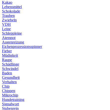
Kakao
Lebensmittel
Schokolade
Trauben
Zwiebeln
VDH
Leine
Schleppleine
Atemnot
Augenreizung
Eichenprozessionsspinner
Fieber
Müdigkeit
Raupe
Schädlinge
Schwindel
Baden
Gesundheit
Verhalten
Chip
Chippen
Mikrochip
Hundetraining
Signalwort
Stubenrein