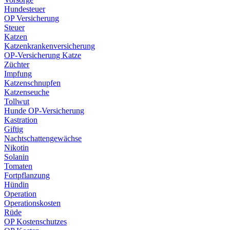
Hundesteuer
OP Versicherung
Steuer
Katzen
Katzenkrankenversicherung
OP-Versicherung Katze
Züchter
Impfung
Katzenschnupfen
Katzenseuche
Tollwut
Hunde OP-Versicherung
Kastration
Giftig
Nachtschattengewächse
Nikotin
Solanin
Tomaten
Fortpflanzung
Hündin
Operation
Operationskosten
Rüde
OP Kostenschutzes