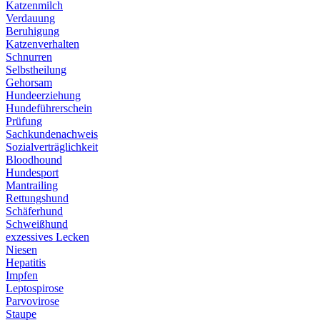
Katzenmilch
Verdauung
Beruhigung
Katzenverhalten
Schnurren
Selbstheilung
Gehorsam
Hundeerziehung
Hundeführerschein
Prüfung
Sachkundenachweis
Sozialverträglichkeit
Bloodhound
Hundesport
Mantrailing
Rettungshund
Schäferhund
Schweißhund
exzessives Lecken
Niesen
Hepatitis
Impfen
Leptospirose
Parvovirose
Staupe