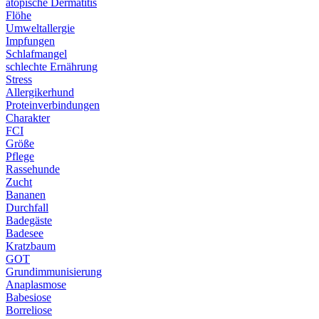
atopische Dermatitis
Flöhe
Umweltallergie
Impfungen
Schlafmangel
schlechte Ernährung
Stress
Allergikerhund
Proteinverbindungen
Charakter
FCI
Größe
Pflege
Rassehunde
Zucht
Bananen
Durchfall
Badegäste
Badesee
Kratzbaum
GOT
Grundimmunisierung
Anaplasmose
Babesiose
Borreliose