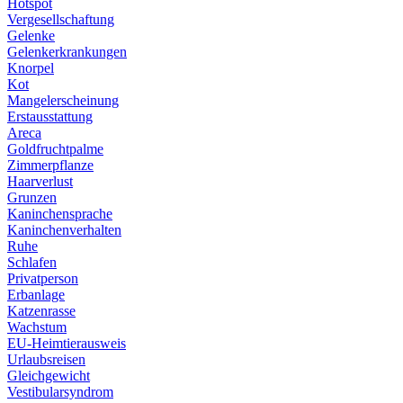
Hotspot
Vergesellschaftung
Gelenke
Gelenkerkrankungen
Knorpel
Kot
Mangelerscheinung
Erstausstattung
Areca
Goldfruchtpalme
Zimmerpflanze
Haarverlust
Grunzen
Kaninchensprache
Kaninchenverhalten
Ruhe
Schlafen
Privatperson
Erbanlage
Katzenrasse
Wachstum
EU-Heimtierausweis
Urlaubsreisen
Gleichgewicht
Vestibularsyndrom