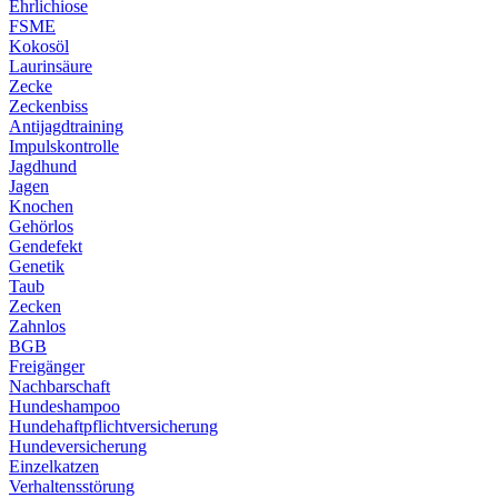
Ehrlichiose
FSME
Kokosöl
Laurinsäure
Zecke
Zeckenbiss
Antijagdtraining
Impulskontrolle
Jagdhund
Jagen
Knochen
Gehörlos
Gendefekt
Genetik
Taub
Zecken
Zahnlos
BGB
Freigänger
Nachbarschaft
Hundeshampoo
Hundehaftpflichtversicherung
Hundeversicherung
Einzelkatzen
Verhaltensstörung