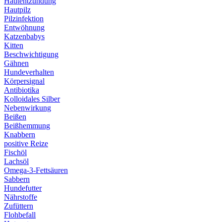
Hautentzündung
Hautpilz
Pilzinfektion
Entwöhnung
Katzenbabys
Kitten
Beschwichtigung
Gähnen
Hundeverhalten
Körpersignal
Antibiotika
Kolloidales Silber
Nebenwirkung
Beißen
Beißhemmung
Knabbern
positive Reize
Fischöl
Lachsöl
Omega-3-Fettsäuren
Sabbern
Hundefutter
Nährstoffe
Zufüttern
Flohbefall