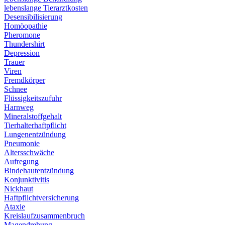
lebenslange Tierarztkosten
Desensibilisierung
Homöopathie
Pheromone
Thundershirt
Depression
Trauer
Viren
Fremdkörper
Schnee
Flüssigkeitszufuhr
Harnweg
Mineralstoffgehalt
Tierhalterhaftpflicht
Lungenentzündung
Pneumonie
Altersschwäche
Aufregung
Bindehautentzündung
Konjunktivitis
Nickhaut
Haftpflichtversicherung
Ataxie
Kreislaufzusammenbruch
Magendrehung