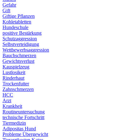
Gefahr
Gift
Giftige Pflanzen
Kohletabletten
Hundeschule
positive Bestärkung
Schutzaggression
Selbstverteidigung
Wettbewerbsaggression
Bauchschmerzen
Gewichtsverlust
Kauspielzeug
Lustlosikeit
Rinderhaut
Trockenfutter
Zahnschmerzen
HCC
Arzt
Krankheit
Routineuntersuchung
technische Fortschritt
Tiermedizin
Adipositas Hund
Probleme Übergewicht
Tierarztkosten Katze