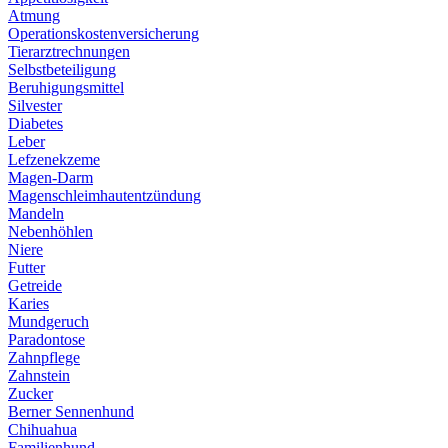
Atmung
Operationskostenversicherung
Tierarztrechnungen
Selbstbeteiligung
Beruhigungsmittel
Silvester
Diabetes
Leber
Lefzenekzeme
Magen-Darm
Magenschleimhautentzündung
Mandeln
Nebenhöhlen
Niere
Futter
Getreide
Karies
Mundgeruch
Paradontose
Zahnpflege
Zahnstein
Zucker
Berner Sennenhund
Chihuahua
Familienhund