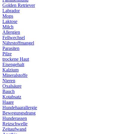
Golden Retriever
Labrador
Mops
Laktose
Milch
Allergien
Fellwechsel
Nährstoffmangel
Parasiten
Pilze
trockene Haut
Eisengehalt
Kalzium
Mineralstoffe
Nieren
Oxalsäure
Bauch
Kotabsatz
Haare
Hundehaarallergie
Bewegungsdrang
Hunderassen
Reizschwelle
Zeitaufwand