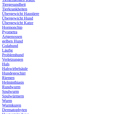
Tiergesundheit
Tierkrankheiten
Übergewicht Haustiere
Übergewicht Hund
Übergewicht Katze
Hormonchip
Pyometra
Artgenossen
gelben Hund
Gulahund
Läufig
Problemhund
Verletzungen
Hals
Halswirbelsäule
Hundegeschirr
Riemen
Helminthiasis
Rundwurm
Spulwurm
Spulwürmern
Wurm
Wurmkuren
Dermatophyten