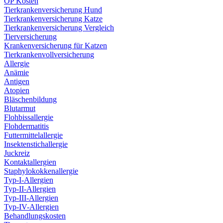
OP Kosten
Tierkrankenversicherung Hund
Tierkrankenversicherung Katze
Tierkrankenversicherung Vergleich
Tierversicherung
Krankenversicherung für Katzen
Tierkrankenvollversicherung
Allergie
Anämie
Antigen
Atopien
Bläschenbildung
Blutarmut
Flohbissallergie
Flohdermatitis
Futtermittelallergie
Insektenstichallergie
Juckreiz
Kontaktallergien
Staphylokokkenallergie
Typ-I-Allergien
Typ-II-Allergien
Typ-III-Allergien
Typ-IV-Allergien
Behandlungskosten