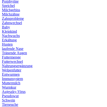
Porphyrine
Speichel
Milchgebiss
Milchzähne
Zahnprobleme
Zahnwechsel
Baby
Kleinkind
Nachwuchs
Erkältung
Husten
laufende Nase
Tränende Augen
Futtermenge
Futterwechsel
Nahrungsergänzung
Welpenfutter
Entwurmen
Immunsystem
Muttermilch
Wurmkur
Aujeszky-Virus
Pseudowut
Schwein
Tierseuche