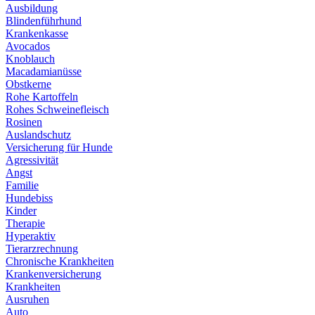
Ausbildung
Blindenführhund
Krankenkasse
Avocados
Knoblauch
Macadamianüsse
Obstkerne
Rohe Kartoffeln
Rohes Schweinefleisch
Rosinen
Auslandschutz
Versicherung für Hunde
Agressivität
Angst
Familie
Hundebiss
Kinder
Therapie
Hyperaktiv
Tierarzrechnung
Chronische Krankheiten
Krankenversicherung
Krankheiten
Ausruhen
Auto