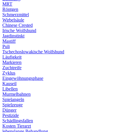
MRT
Röntgen
Schmerzmittel
Wirbelsäule
Chinese Crested
Irische Wolfshund
Jagdinstinkt
Mastiff
Puli
Tschechoslowakische Wolfshund
Läufigkeit
Markieren
Zuchtreife
Zyklus
Eingewöhnungsphase
Kauseil
Libellen
Murmelbahnen
Spielangeln
Spielzeuge
Dünger
Pestizide
Schädlingsfallen
Kosten Tierarzt
lebenslange Behandlung