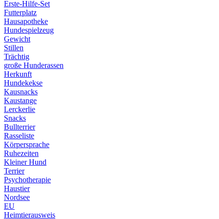
Erste-Hilfe-Set
Futterplatz
Hausapotheke
Hundespielzeug
Gewicht
Stillen
Trächtig
große Hunderassen
Herkunft
Hundekekse
Kausnacks
Kaustange
Lerckerlie
Snacks
Bullterrier
Rasseliste
Körpersprache
Ruhezeiten
Kleiner Hund
Terrier
Psychotherapie
Haustier
Nordsee
EU
Heimtierausweis