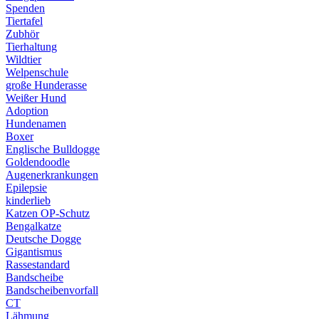
Spenden
Tiertafel
Zubhör
Tierhaltung
Wildtier
Welpenschule
große Hunderasse
Weißer Hund
Adoption
Hundenamen
Boxer
Englische Bulldogge
Goldendoodle
Augenerkrankungen
Epilepsie
kinderlieb
Katzen OP-Schutz
Bengalkatze
Deutsche Dogge
Gigantismus
Rassestandard
Bandscheibe
Bandscheibenvorfall
CT
Lähmung