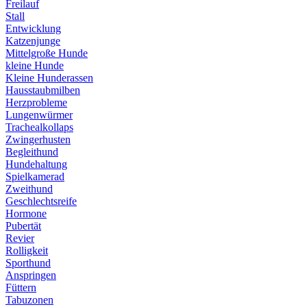
Freilauf
Stall
Entwicklung
Katzenjunge
Mittelgroße Hunde
kleine Hunde
Kleine Hunderassen
Hausstaubmilben
Herzprobleme
Lungenwürmer
Trachealkollaps
Zwingerhusten
Begleithund
Hundehaltung
Spielkamerad
Zweithund
Geschlechtsreife
Hormone
Pubertät
Revier
Rolligkeit
Sporthund
Anspringen
Füttern
Tabuzonen