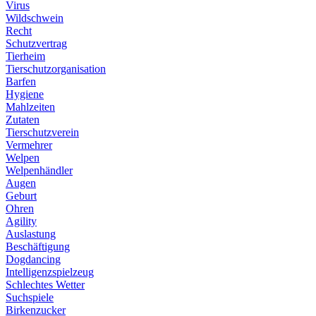
Virus
Wildschwein
Recht
Schutzvertrag
Tierheim
Tierschutzorganisation
Barfen
Hygiene
Mahlzeiten
Zutaten
Tierschutzverein
Vermehrer
Welpen
Welpenhändler
Augen
Geburt
Ohren
Agility
Auslastung
Beschäftigung
Dogdancing
Intelligenzspielzeug
Schlechtes Wetter
Suchspiele
Birkenzucker