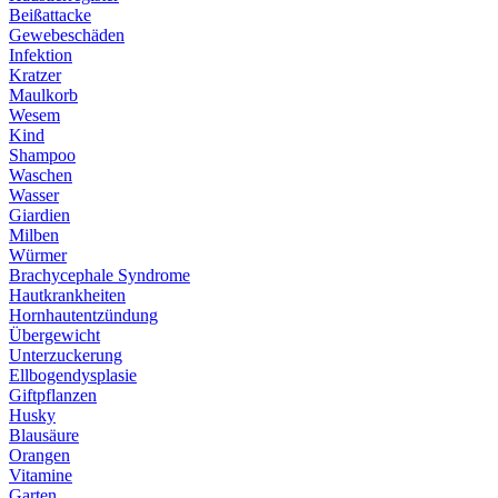
Beißattacke
Gewebeschäden
Infektion
Kratzer
Maulkorb
Wesem
Kind
Shampoo
Waschen
Wasser
Giardien
Milben
Würmer
Brachycephale Syndrome
Hautkrankheiten
Hornhautentzündung
Übergewicht
Unterzuckerung
Ellbogendysplasie
Giftpflanzen
Husky
Blausäure
Orangen
Vitamine
Garten