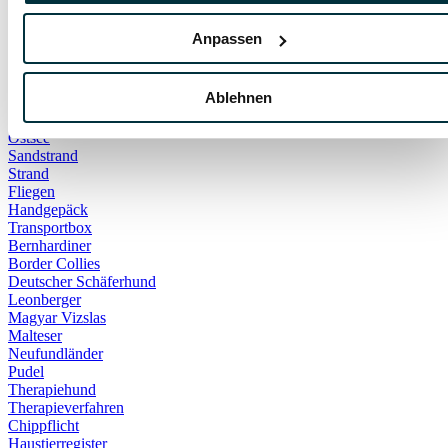
Notfall
Tödlich
Anpassen
DIY
Gehege
Kaninchen
Ablehnen
Spielzeug
Hundestrand
Ostsee
Sandstrand
Strand
Fliegen
Handgepäck
Transportbox
Bernhardiner
Border Collies
Deutscher Schäferhund
Leonberger
Magyar Vizslas
Malteser
Neufundländer
Pudel
Therapiehund
Therapieverfahren
Chippflicht
Haustierregister