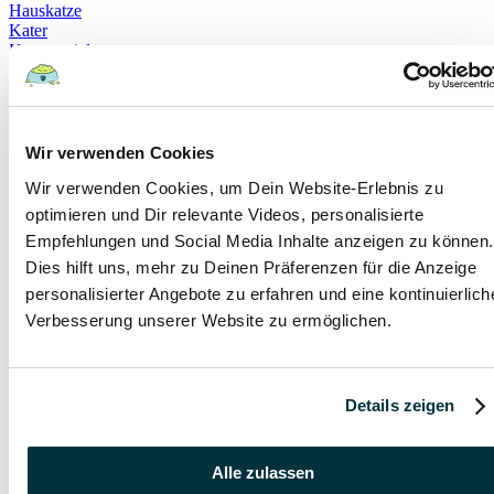
Hauskatze
Kater
Katzenspielzeug
Kälte
Leckerlies
Leinenführigkeit
Leinenpflicht
Schmerzen
Wir verwenden Cookies
Hundebett
Wir verwenden Cookies, um Dein Website-Erlebnis zu
Schlaf
Schlafplatz
optimieren und Dir relevante Videos, personalisierte
Corona
Empfehlungen und Social Media Inhalte anzeigen zu können.
Infektionskrankheiten
Dies hilft uns, mehr zu Deinen Präferenzen für die Anzeige
Anschaffung
Geschirr
personalisierter Angebote zu erfahren und eine kontinuierlich
Halsband
Verbesserung unserer Website zu ermöglichen.
Rollig
Sterilisation
Bewusstlosigkeit
Erbrechen
Details zeigen
Hypoglykämie
Insulin
Koordinationsstörung
Krampfanfälle
Alle zulassen
Lethargie