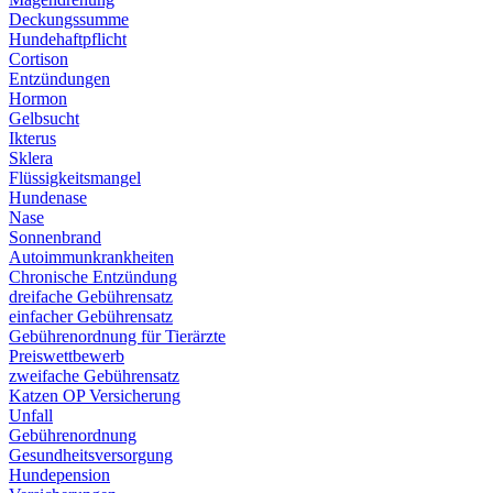
Deckungssumme
Hundehaftpflicht
Cortison
Entzündungen
Hormon
Gelbsucht
Ikterus
Sklera
Flüssigkeitsmangel
Hundenase
Nase
Sonnenbrand
Autoimmunkrankheiten
Chronische Entzündung
dreifache Gebührensatz
einfacher Gebührensatz
Gebührenordnung für Tierärzte
Preiswettbewerb
zweifache Gebührensatz
Katzen OP Versicherung
Unfall
Gebührenordnung
Gesundheitsversorgung
Hundepension