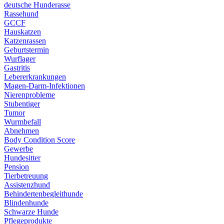
deutsche Hunderasse
Rassehund
GCCF
Hauskatzen
Katzenrassen
Geburtstermin
Wurflager
Gastritis
Lebererkrankungen
Magen-Darm-Infektionen
Nierenprobleme
Stubentiger
Tumor
Wurmbefall
Abnehmen
Body Condition Score
Gewerbe
Hundesitter
Pension
Tierbetreuung
Assistenzhund
Behindertenbegleithunde
Blindenhunde
Schwarze Hunde
Pflegeprodukte