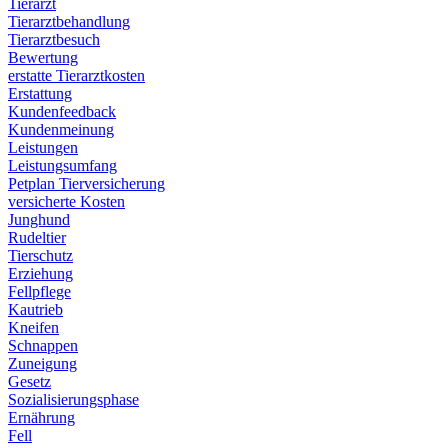
Tierarzt
Tierarztbehandlung
Tierarztbesuch
Bewertung
erstatte Tierarztkosten
Erstattung
Kundenfeedback
Kundenmeinung
Leistungen
Leistungsumfang
Petplan Tierversicherung
versicherte Kosten
Junghund
Rudeltier
Tierschutz
Erziehung
Fellpflege
Kautrieb
Kneifen
Schnappen
Zuneigung
Gesetz
Sozialisierungsphase
Ernährung
Fell