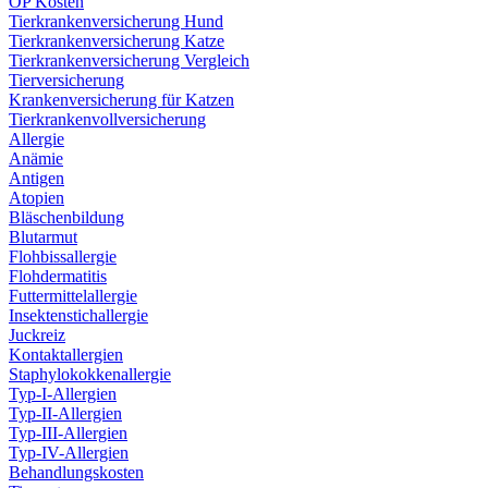
OP Kosten
Tierkrankenversicherung Hund
Tierkrankenversicherung Katze
Tierkrankenversicherung Vergleich
Tierversicherung
Krankenversicherung für Katzen
Tierkrankenvollversicherung
Allergie
Anämie
Antigen
Atopien
Bläschenbildung
Blutarmut
Flohbissallergie
Flohdermatitis
Futtermittelallergie
Insektenstichallergie
Juckreiz
Kontaktallergien
Staphylokokkenallergie
Typ-I-Allergien
Typ-II-Allergien
Typ-III-Allergien
Typ-IV-Allergien
Behandlungskosten