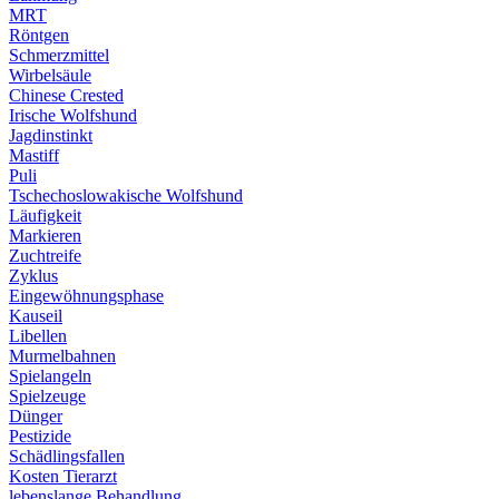
MRT
Röntgen
Schmerzmittel
Wirbelsäule
Chinese Crested
Irische Wolfshund
Jagdinstinkt
Mastiff
Puli
Tschechoslowakische Wolfshund
Läufigkeit
Markieren
Zuchtreife
Zyklus
Eingewöhnungsphase
Kauseil
Libellen
Murmelbahnen
Spielangeln
Spielzeuge
Dünger
Pestizide
Schädlingsfallen
Kosten Tierarzt
lebenslange Behandlung