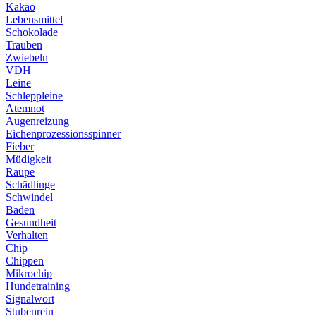
Kakao
Lebensmittel
Schokolade
Trauben
Zwiebeln
VDH
Leine
Schleppleine
Atemnot
Augenreizung
Eichenprozessionsspinner
Fieber
Müdigkeit
Raupe
Schädlinge
Schwindel
Baden
Gesundheit
Verhalten
Chip
Chippen
Mikrochip
Hundetraining
Signalwort
Stubenrein