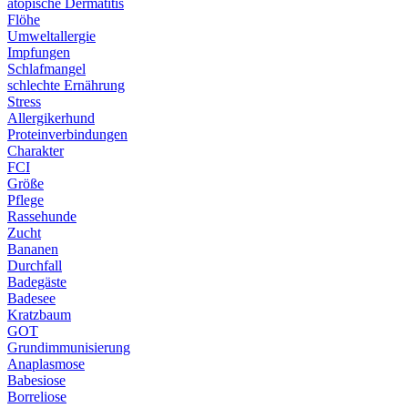
atopische Dermatitis
Flöhe
Umweltallergie
Impfungen
Schlafmangel
schlechte Ernährung
Stress
Allergikerhund
Proteinverbindungen
Charakter
FCI
Größe
Pflege
Rassehunde
Zucht
Bananen
Durchfall
Badegäste
Badesee
Kratzbaum
GOT
Grundimmunisierung
Anaplasmose
Babesiose
Borreliose