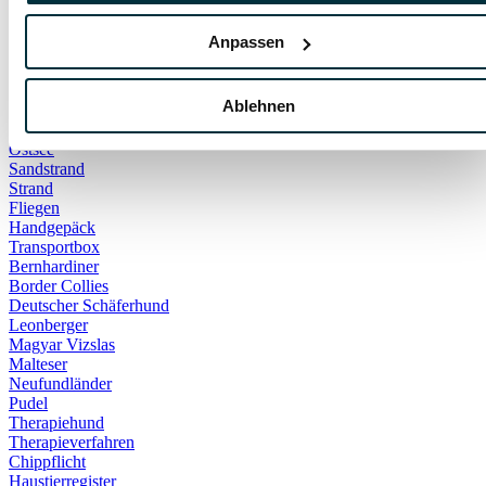
Notfall
Tödlich
Anpassen
DIY
Gehege
Kaninchen
Ablehnen
Spielzeug
Hundestrand
Ostsee
Sandstrand
Strand
Fliegen
Handgepäck
Transportbox
Bernhardiner
Border Collies
Deutscher Schäferhund
Leonberger
Magyar Vizslas
Malteser
Neufundländer
Pudel
Therapiehund
Therapieverfahren
Chippflicht
Haustierregister