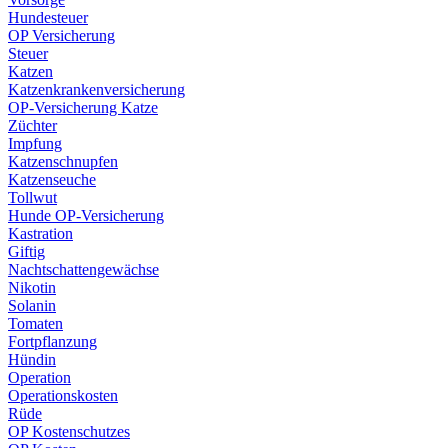
Hundesteuer
OP Versicherung
Steuer
Katzen
Katzenkrankenversicherung
OP-Versicherung Katze
Züchter
Impfung
Katzenschnupfen
Katzenseuche
Tollwut
Hunde OP-Versicherung
Kastration
Giftig
Nachtschattengewächse
Nikotin
Solanin
Tomaten
Fortpflanzung
Hündin
Operation
Operationskosten
Rüde
OP Kostenschutzes