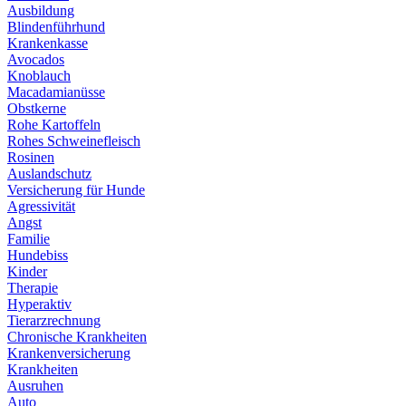
Ausbildung
Blindenführhund
Krankenkasse
Avocados
Knoblauch
Macadamianüsse
Obstkerne
Rohe Kartoffeln
Rohes Schweinefleisch
Rosinen
Auslandschutz
Versicherung für Hunde
Agressivität
Angst
Familie
Hundebiss
Kinder
Therapie
Hyperaktiv
Tierarzrechnung
Chronische Krankheiten
Krankenversicherung
Krankheiten
Ausruhen
Auto