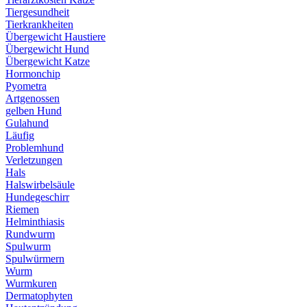
Tiergesundheit
Tierkrankheiten
Übergewicht Haustiere
Übergewicht Hund
Übergewicht Katze
Hormonchip
Pyometra
Artgenossen
gelben Hund
Gulahund
Läufig
Problemhund
Verletzungen
Hals
Halswirbelsäule
Hundegeschirr
Riemen
Helminthiasis
Rundwurm
Spulwurm
Spulwürmern
Wurm
Wurmkuren
Dermatophyten