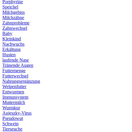
Porphyrine
Speichel
Milchgebiss
Milchzähne
Zahnprobleme
Zahnwechsel
Baby
Kleinkind
Nachwuchs
Erkältung
Husten
laufende Nase
Tränende Augen
Futtermenge
Futterwechsel
Nahrungsergänzung
Welpenfutter
Entwurmen
Immunsystem
Muttermilch
Wurmkur
Aujeszky-Virus
Pseudowut
Schwein
Tierseuche