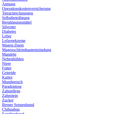
Atmung
Operationskostenversicherung
Tierarztrechnungen
Selbstbeteiligung
Beruhigungsmittel
Silvester
Diabetes
Leber
Lefzenekzeme
Magen-Darm
Magenschleimhautentzündung
Mandeln
Nebenhöhlen
Niere
Futter
Getreide
Karies
Mundgeruch
Paradontose
Zahnpflege
Zahnstein
Zucker
Berner Sennenhund
Chihuahua
Familienhund