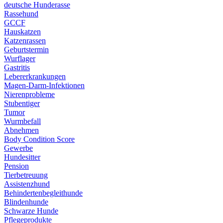
deutsche Hunderasse
Rassehund
GCCF
Hauskatzen
Katzenrassen
Geburtstermin
Wurflager
Gastritis
Lebererkrankungen
Magen-Darm-Infektionen
Nierenprobleme
Stubentiger
Tumor
Wurmbefall
Abnehmen
Body Condition Score
Gewerbe
Hundesitter
Pension
Tierbetreuung
Assistenzhund
Behindertenbegleithunde
Blindenhunde
Schwarze Hunde
Pflegeprodukte