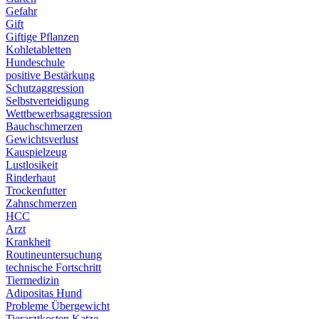
Gefahr
Gift
Giftige Pflanzen
Kohletabletten
Hundeschule
positive Bestärkung
Schutzaggression
Selbstverteidigung
Wettbewerbsaggression
Bauchschmerzen
Gewichtsverlust
Kauspielzeug
Lustlosikeit
Rinderhaut
Trockenfutter
Zahnschmerzen
HCC
Arzt
Krankheit
Routineuntersuchung
technische Fortschritt
Tiermedizin
Adipositas Hund
Probleme Übergewicht
Tierarztkosten Katze