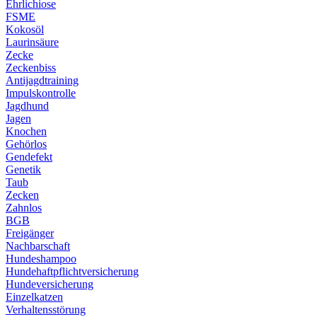
Ehrlichiose
FSME
Kokosöl
Laurinsäure
Zecke
Zeckenbiss
Antijagdtraining
Impulskontrolle
Jagdhund
Jagen
Knochen
Gehörlos
Gendefekt
Genetik
Taub
Zecken
Zahnlos
BGB
Freigänger
Nachbarschaft
Hundeshampoo
Hundehaftpflichtversicherung
Hundeversicherung
Einzelkatzen
Verhaltensstörung