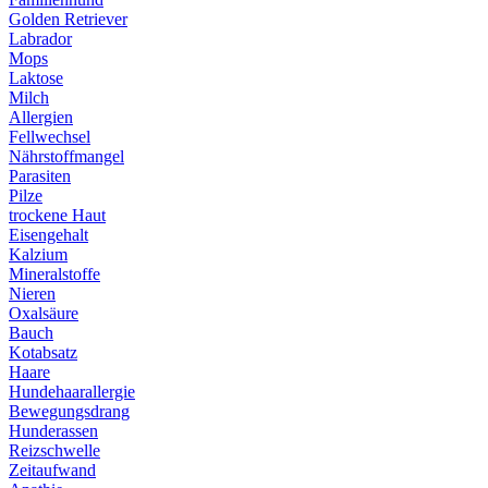
Golden Retriever
Labrador
Mops
Laktose
Milch
Allergien
Fellwechsel
Nährstoffmangel
Parasiten
Pilze
trockene Haut
Eisengehalt
Kalzium
Mineralstoffe
Nieren
Oxalsäure
Bauch
Kotabsatz
Haare
Hundehaarallergie
Bewegungsdrang
Hunderassen
Reizschwelle
Zeitaufwand