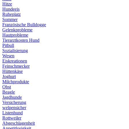
Hitze
Hundeeis
Ruheplatz
Sommer
Französische Bulldogge
Gelenkprobleme
Hautprobleme
Tierarztkosten Hund
Pitbull
Sozialisierung
Wesen
Eiskreationen
Feinschmecker
Hüttenkäse
Joghurt
Milchprodukte
Obst
Beagle
Jagdhunde
Versicherung
welpensicher
Listenhund
Rottweiler
Abgeschlagenheit
Appetitlosigkeit