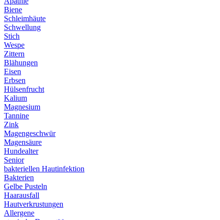
Apathie
Biene
Schleimhäute
Schwellung
Stich
Wespe
Zittern
Blähungen
Eisen
Erbsen
Hülsenfrucht
Kalium
Magnesium
Tannine
Zink
Magengeschwür
Magensäure
Hundealter
Senior
bakteriellen Hautinfektion
Bakterien
Gelbe Pusteln
Haarausfall
Hautverkrustungen
Allergene