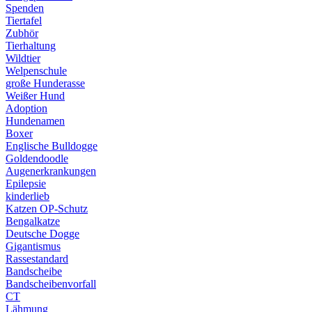
Spenden
Tiertafel
Zubhör
Tierhaltung
Wildtier
Welpenschule
große Hunderasse
Weißer Hund
Adoption
Hundenamen
Boxer
Englische Bulldogge
Goldendoodle
Augenerkrankungen
Epilepsie
kinderlieb
Katzen OP-Schutz
Bengalkatze
Deutsche Dogge
Gigantismus
Rassestandard
Bandscheibe
Bandscheibenvorfall
CT
Lähmung