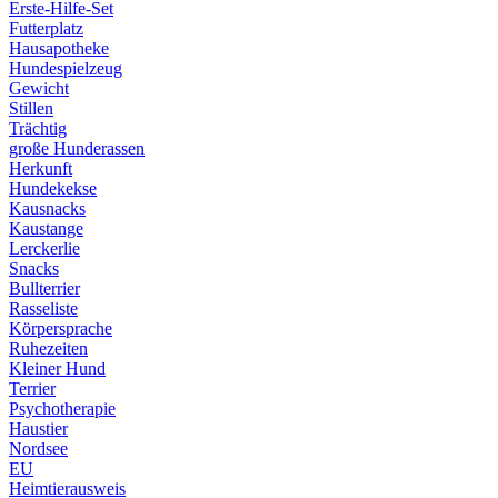
Erste-Hilfe-Set
Futterplatz
Hausapotheke
Hundespielzeug
Gewicht
Stillen
Trächtig
große Hunderassen
Herkunft
Hundekekse
Kausnacks
Kaustange
Lerckerlie
Snacks
Bullterrier
Rasseliste
Körpersprache
Ruhezeiten
Kleiner Hund
Terrier
Psychotherapie
Haustier
Nordsee
EU
Heimtierausweis