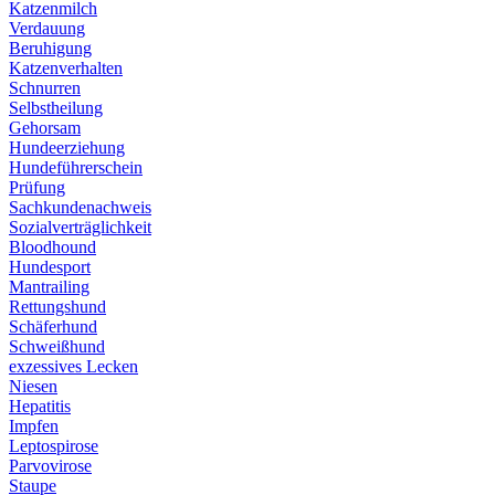
Katzenmilch
Verdauung
Beruhigung
Katzenverhalten
Schnurren
Selbstheilung
Gehorsam
Hundeerziehung
Hundeführerschein
Prüfung
Sachkundenachweis
Sozialverträglichkeit
Bloodhound
Hundesport
Mantrailing
Rettungshund
Schäferhund
Schweißhund
exzessives Lecken
Niesen
Hepatitis
Impfen
Leptospirose
Parvovirose
Staupe