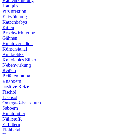
Hautentzündung
Hautpilz
Pilzinfektion
Entwöhnung
Katzenbabys
Kitten
Beschwichtigung
Gähnen
Hundeverhalten
Körpersignal
Antibiotika
Kolloidales Silber
Nebenwirkung
Beißen
Beißhemmung
Knabbern
positive Reize
Fischöl
Lachsöl
Omega-3-Fettsäuren
Sabbern
Hundefutter
Nährstoffe
Zufüttern
Flohbefall