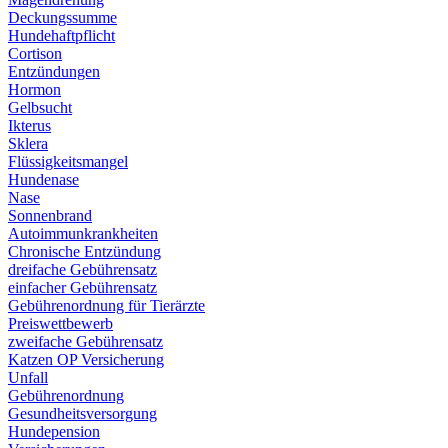
Deckungssumme
Hundehaftpflicht
Cortison
Entzündungen
Hormon
Gelbsucht
Ikterus
Sklera
Flüssigkeitsmangel
Hundenase
Nase
Sonnenbrand
Autoimmunkrankheiten
Chronische Entzündung
dreifache Gebührensatz
einfacher Gebührensatz
Gebührenordnung für Tierärzte
Preiswettbewerb
zweifache Gebührensatz
Katzen OP Versicherung
Unfall
Gebührenordnung
Gesundheitsversorgung
Hundepension