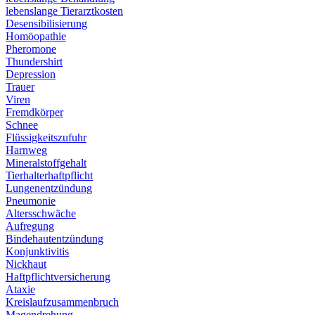
lebenslange Tierarztkosten
Desensibilisierung
Homöopathie
Pheromone
Thundershirt
Depression
Trauer
Viren
Fremdkörper
Schnee
Flüssigkeitszufuhr
Harnweg
Mineralstoffgehalt
Tierhalterhaftpflicht
Lungenentzündung
Pneumonie
Altersschwäche
Aufregung
Bindehautentzündung
Konjunktivitis
Nickhaut
Haftpflichtversicherung
Ataxie
Kreislaufzusammenbruch
Magendrehung