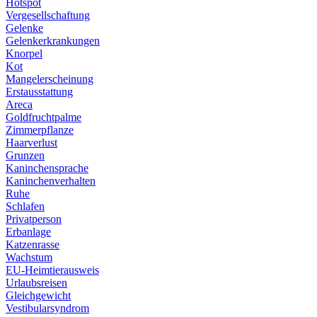
Hotspot
Vergesellschaftung
Gelenke
Gelenkerkrankungen
Knorpel
Kot
Mangelerscheinung
Erstausstattung
Areca
Goldfruchtpalme
Zimmerpflanze
Haarverlust
Grunzen
Kaninchensprache
Kaninchenverhalten
Ruhe
Schlafen
Privatperson
Erbanlage
Katzenrasse
Wachstum
EU-Heimtierausweis
Urlaubsreisen
Gleichgewicht
Vestibularsyndrom