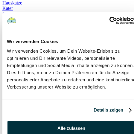
Hauskatze
Kater
Katzenspielzeug
Kälte
Leckerlies
Leinenführigkeit
Leinenpflicht
Schmerzen
Wir verwenden Cookies
Hundebett
Wir verwenden Cookies, um Dein Website-Erlebnis zu
Schlaf
Schlafplatz
optimieren und Dir relevante Videos, personalisierte
Corona
Empfehlungen und Social Media Inhalte anzeigen zu können.
Infektionskrankheiten
Dies hilft uns, mehr zu Deinen Präferenzen für die Anzeige
Anschaffung
Geschirr
personalisierter Angebote zu erfahren und eine kontinuierlich
Halsband
Verbesserung unserer Website zu ermöglichen.
Rollig
Sterilisation
Bewusstlosigkeit
Erbrechen
Details zeigen
Hypoglykämie
Insulin
Koordinationsstörung
Krampfanfälle
Alle zulassen
Lethargie