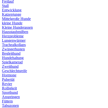
Freilauf
Stall
Entwicklung
Katzenjunge
Mittelgroße Hunde
kleine Hunde
Kleine Hunderassen
Hausstaubmilben
Herzprobleme
Lungenwürmer
Trachealkollaps
Zwingerhusten
Begleithund
Hundehaltung
Spielkamerad
Zweithund
Geschlechtsreife
Hormone
Pubertät
Revier
Rolligkeit
Sporthund
Anspringen
Füttern
Tabuzonen