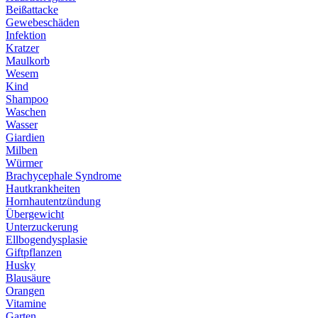
Beißattacke
Gewebeschäden
Infektion
Kratzer
Maulkorb
Wesem
Kind
Shampoo
Waschen
Wasser
Giardien
Milben
Würmer
Brachycephale Syndrome
Hautkrankheiten
Hornhautentzündung
Übergewicht
Unterzuckerung
Ellbogendysplasie
Giftpflanzen
Husky
Blausäure
Orangen
Vitamine
Garten