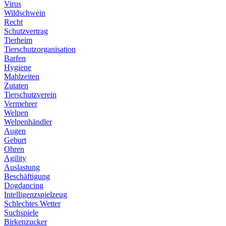
Virus
Wildschwein
Recht
Schutzvertrag
Tierheim
Tierschutzorganisation
Barfen
Hygiene
Mahlzeiten
Zutaten
Tierschutzverein
Vermehrer
Welpen
Welpenhändler
Augen
Geburt
Ohren
Agility
Auslastung
Beschäftigung
Dogdancing
Intelligenzspielzeug
Schlechtes Wetter
Suchspiele
Birkenzucker