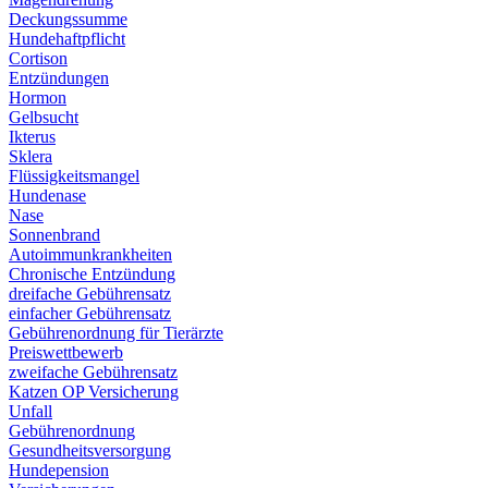
Deckungssumme
Hundehaftpflicht
Cortison
Entzündungen
Hormon
Gelbsucht
Ikterus
Sklera
Flüssigkeitsmangel
Hundenase
Nase
Sonnenbrand
Autoimmunkrankheiten
Chronische Entzündung
dreifache Gebührensatz
einfacher Gebührensatz
Gebührenordnung für Tierärzte
Preiswettbewerb
zweifache Gebührensatz
Katzen OP Versicherung
Unfall
Gebührenordnung
Gesundheitsversorgung
Hundepension