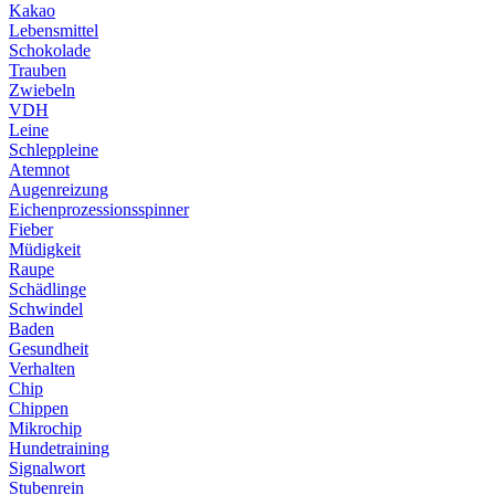
Kakao
Lebensmittel
Schokolade
Trauben
Zwiebeln
VDH
Leine
Schleppleine
Atemnot
Augenreizung
Eichenprozessionsspinner
Fieber
Müdigkeit
Raupe
Schädlinge
Schwindel
Baden
Gesundheit
Verhalten
Chip
Chippen
Mikrochip
Hundetraining
Signalwort
Stubenrein