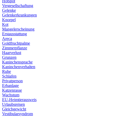
Hotspot
Vergesellschaftung
Gelenke
Gelenkerkrankungen
Knorpel
Kot
Mangelerscheinung
Erstausstattung
Areca
Goldfruchtpalme
Zimmerpflanze
Haarverlust
Grunzen
Kaninchensprache
Kaninchenverhalten
Ruhe
Schlafen
Privatperson
Erbanlage
Katzenrasse
Wachstum
EU-Heimtierausweis
Urlaubsreisen
Gleichgewicht
Vestibularsyndrom