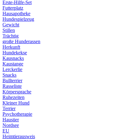
Erste-Hilfe-Set
Futterplatz
Hausapotheke
Hundespielzeug
Gewicht
Stillen
Trächtig
große Hunderassen
Herkunft
Hundekekse
Kausnacks
Kaustange
Lerckerlie
Snacks
Bullterrier
Rasseliste
Körpersprache
Ruhezeiten
Kleiner Hund
Terrier
Psychotherapie
Haustier
Nordsee
EU
Heimtierausweis