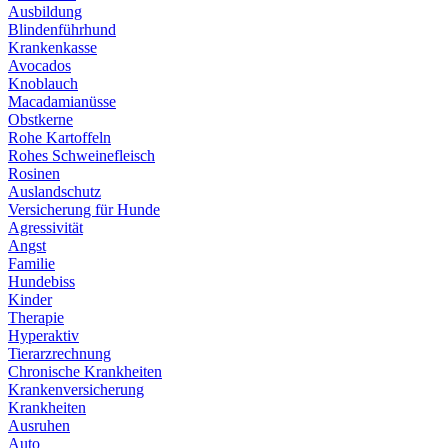
Ausbildung
Blindenführhund
Krankenkasse
Avocados
Knoblauch
Macadamianüsse
Obstkerne
Rohe Kartoffeln
Rohes Schweinefleisch
Rosinen
Auslandschutz
Versicherung für Hunde
Agressivität
Angst
Familie
Hundebiss
Kinder
Therapie
Hyperaktiv
Tierarzrechnung
Chronische Krankheiten
Krankenversicherung
Krankheiten
Ausruhen
Auto