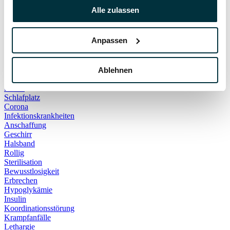
Hauskatze
Alle zulassen
Kater
Katzenspielzeug
Kälte
Anpassen
Leckerlies
Leinenführigkeit
Leinenpflicht
Schmerzen
Ablehnen
Hundebett
Schlaf
Schlafplatz
Corona
Infektionskrankheiten
Anschaffung
Geschirr
Halsband
Rollig
Sterilisation
Bewusstlosigkeit
Erbrechen
Hypoglykämie
Insulin
Koordinationsstörung
Krampfanfälle
Lethargie