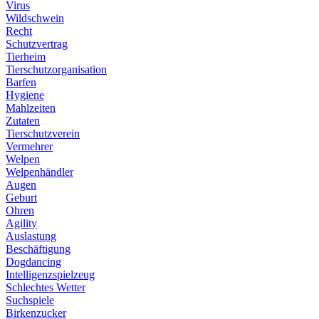
Virus
Wildschwein
Recht
Schutzvertrag
Tierheim
Tierschutzorganisation
Barfen
Hygiene
Mahlzeiten
Zutaten
Tierschutzverein
Vermehrer
Welpen
Welpenhändler
Augen
Geburt
Ohren
Agility
Auslastung
Beschäftigung
Dogdancing
Intelligenzspielzeug
Schlechtes Wetter
Suchspiele
Birkenzucker