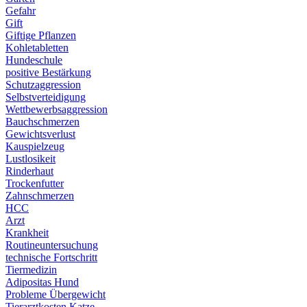
Gefahr
Gift
Giftige Pflanzen
Kohletabletten
Hundeschule
positive Bestärkung
Schutzaggression
Selbstverteidigung
Wettbewerbsaggression
Bauchschmerzen
Gewichtsverlust
Kauspielzeug
Lustlosikeit
Rinderhaut
Trockenfutter
Zahnschmerzen
HCC
Arzt
Krankheit
Routineuntersuchung
technische Fortschritt
Tiermedizin
Adipositas Hund
Probleme Übergewicht
Tierarztkosten Katze