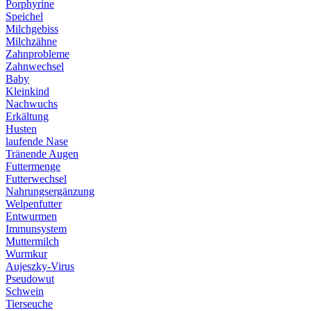
Porphyrine
Speichel
Milchgebiss
Milchzähne
Zahnprobleme
Zahnwechsel
Baby
Kleinkind
Nachwuchs
Erkältung
Husten
laufende Nase
Tränende Augen
Futtermenge
Futterwechsel
Nahrungsergänzung
Welpenfutter
Entwurmen
Immunsystem
Muttermilch
Wurmkur
Aujeszky-Virus
Pseudowut
Schwein
Tierseuche