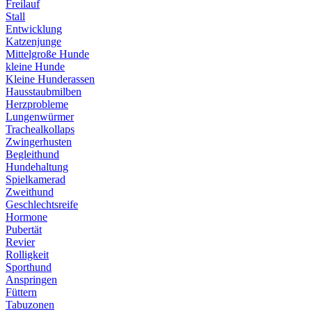
Freilauf
Stall
Entwicklung
Katzenjunge
Mittelgroße Hunde
kleine Hunde
Kleine Hunderassen
Hausstaubmilben
Herzprobleme
Lungenwürmer
Trachealkollaps
Zwingerhusten
Begleithund
Hundehaltung
Spielkamerad
Zweithund
Geschlechtsreife
Hormone
Pubertät
Revier
Rolligkeit
Sporthund
Anspringen
Füttern
Tabuzonen