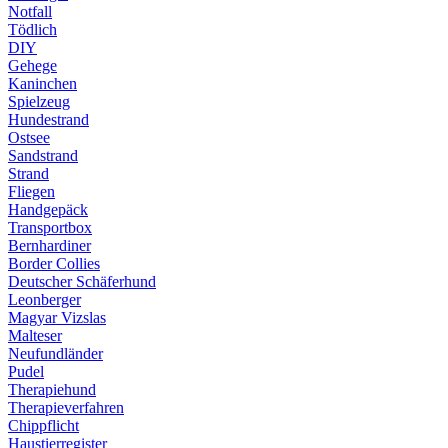
Notfall
Tödlich
DIY
Gehege
Kaninchen
Spielzeug
Hundestrand
Ostsee
Sandstrand
Strand
Fliegen
Handgepäck
Transportbox
Bernhardiner
Border Collies
Deutscher Schäferhund
Leonberger
Magyar Vizslas
Malteser
Neufundländer
Pudel
Therapiehund
Therapieverfahren
Chippflicht
Haustierregister