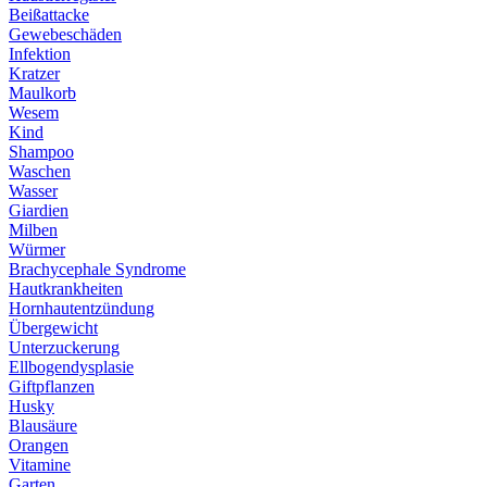
Beißattacke
Gewebeschäden
Infektion
Kratzer
Maulkorb
Wesem
Kind
Shampoo
Waschen
Wasser
Giardien
Milben
Würmer
Brachycephale Syndrome
Hautkrankheiten
Hornhautentzündung
Übergewicht
Unterzuckerung
Ellbogendysplasie
Giftpflanzen
Husky
Blausäure
Orangen
Vitamine
Garten