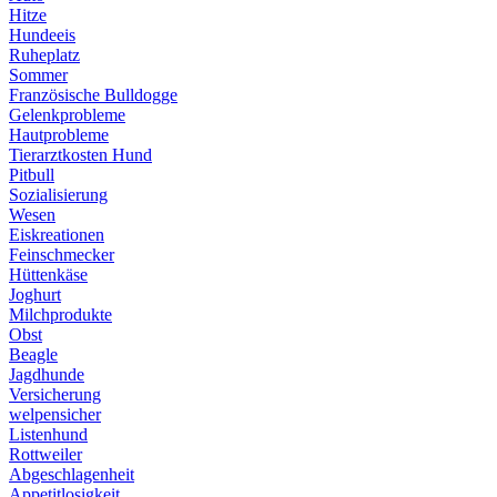
Hitze
Hundeeis
Ruheplatz
Sommer
Französische Bulldogge
Gelenkprobleme
Hautprobleme
Tierarztkosten Hund
Pitbull
Sozialisierung
Wesen
Eiskreationen
Feinschmecker
Hüttenkäse
Joghurt
Milchprodukte
Obst
Beagle
Jagdhunde
Versicherung
welpensicher
Listenhund
Rottweiler
Abgeschlagenheit
Appetitlosigkeit