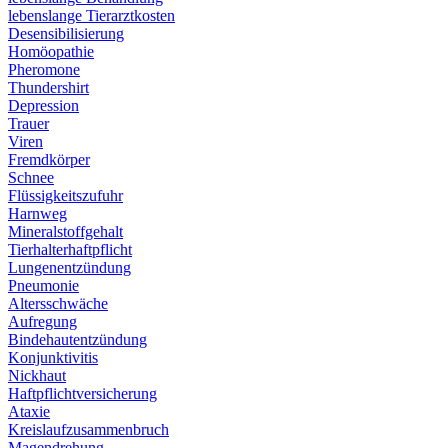
lebenslange Tierarztkosten
Desensibilisierung
Homöopathie
Pheromone
Thundershirt
Depression
Trauer
Viren
Fremdkörper
Schnee
Flüssigkeitszufuhr
Harnweg
Mineralstoffgehalt
Tierhalterhaftpflicht
Lungenentzündung
Pneumonie
Altersschwäche
Aufregung
Bindehautentzündung
Konjunktivitis
Nickhaut
Haftpflichtversicherung
Ataxie
Kreislaufzusammenbruch
Magendrehung