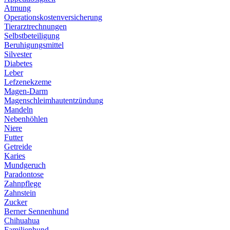
Atmung
Operationskostenversicherung
Tierarztrechnungen
Selbstbeteiligung
Beruhigungsmittel
Silvester
Diabetes
Leber
Lefzenekzeme
Magen-Darm
Magenschleimhautentzündung
Mandeln
Nebenhöhlen
Niere
Futter
Getreide
Karies
Mundgeruch
Paradontose
Zahnpflege
Zahnstein
Zucker
Berner Sennenhund
Chihuahua
Familienhund