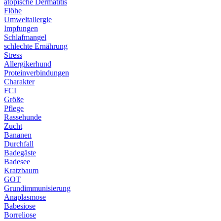
atopische Dermatitis
Flöhe
Umweltallergie
Impfungen
Schlafmangel
schlechte Ernährung
Stress
Allergikerhund
Proteinverbindungen
Charakter
FCI
Größe
Pflege
Rassehunde
Zucht
Bananen
Durchfall
Badegäste
Badesee
Kratzbaum
GOT
Grundimmunisierung
Anaplasmose
Babesiose
Borreliose