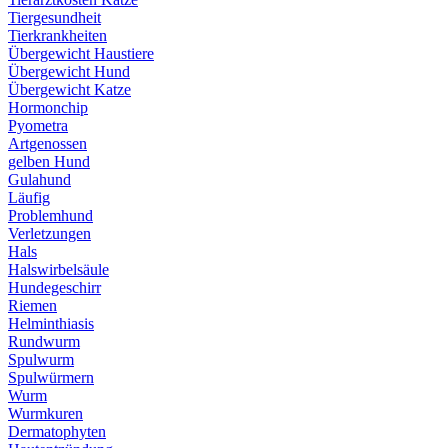
Tiergesundheit
Tierkrankheiten
Übergewicht Haustiere
Übergewicht Hund
Übergewicht Katze
Hormonchip
Pyometra
Artgenossen
gelben Hund
Gulahund
Läufig
Problemhund
Verletzungen
Hals
Halswirbelsäule
Hundegeschirr
Riemen
Helminthiasis
Rundwurm
Spulwurm
Spulwürmern
Wurm
Wurmkuren
Dermatophyten