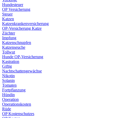
Hundesteuer
OP Versicherung
Steuer
Katzen
Katzenkrankenversicherung
OP-Versicherung Katze
Züchter
Impfung
Katzenschnupfen
Katzenseuche
Tollwut
Hunde OP-Versicherung
Kastration
Giftig
Nachtschattengewächse
Nikotin
Solanin
Tomaten
Fortpflanzung
Hündin
Operation
Operationskosten
Rüde
OP Kostenschutzes