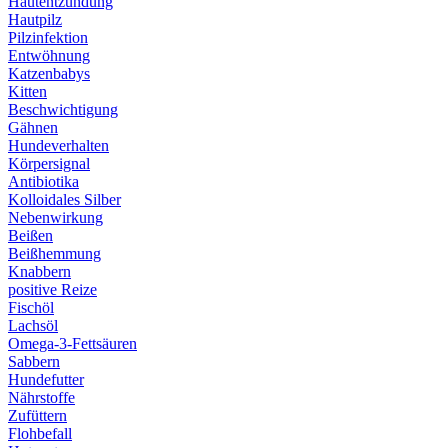
Hautentzündung
Hautpilz
Pilzinfektion
Entwöhnung
Katzenbabys
Kitten
Beschwichtigung
Gähnen
Hundeverhalten
Körpersignal
Antibiotika
Kolloidales Silber
Nebenwirkung
Beißen
Beißhemmung
Knabbern
positive Reize
Fischöl
Lachsöl
Omega-3-Fettsäuren
Sabbern
Hundefutter
Nährstoffe
Zufüttern
Flohbefall