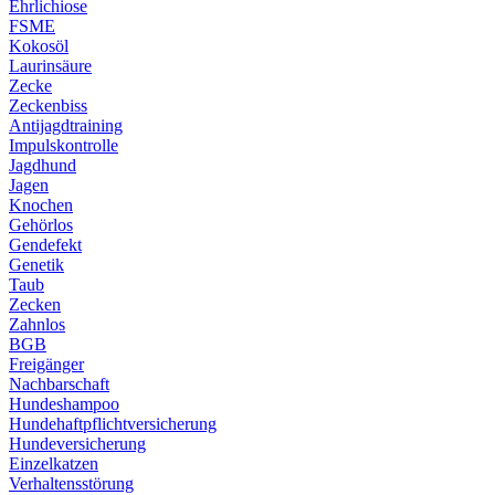
Ehrlichiose
FSME
Kokosöl
Laurinsäure
Zecke
Zeckenbiss
Antijagdtraining
Impulskontrolle
Jagdhund
Jagen
Knochen
Gehörlos
Gendefekt
Genetik
Taub
Zecken
Zahnlos
BGB
Freigänger
Nachbarschaft
Hundeshampoo
Hundehaftpflichtversicherung
Hundeversicherung
Einzelkatzen
Verhaltensstörung