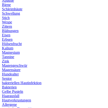
Apathie
Biene
Schleimhäute
Schwellung
Stich
Wespe
Zittern
Blähungen
Eisen
Erbsen
Hülsenfrucht
Kalium
Magnesium
Tannine
Zink
Magengeschwür
Magensäure
Hundealter
Senior
bakteriellen Hautinfektion
Bakterien
Gelbe Pusteln
Haarausfall
Hautverkrustungen
Allergene