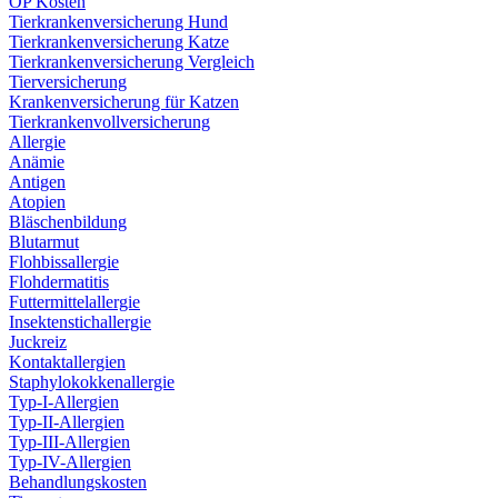
OP Kosten
Tierkrankenversicherung Hund
Tierkrankenversicherung Katze
Tierkrankenversicherung Vergleich
Tierversicherung
Krankenversicherung für Katzen
Tierkrankenvollversicherung
Allergie
Anämie
Antigen
Atopien
Bläschenbildung
Blutarmut
Flohbissallergie
Flohdermatitis
Futtermittelallergie
Insektenstichallergie
Juckreiz
Kontaktallergien
Staphylokokkenallergie
Typ-I-Allergien
Typ-II-Allergien
Typ-III-Allergien
Typ-IV-Allergien
Behandlungskosten