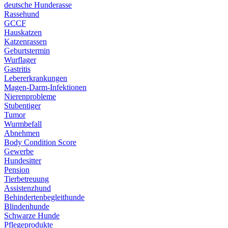
deutsche Hunderasse
Rassehund
GCCF
Hauskatzen
Katzenrassen
Geburtstermin
Wurflager
Gastritis
Lebererkrankungen
Magen-Darm-Infektionen
Nierenprobleme
Stubentiger
Tumor
Wurmbefall
Abnehmen
Body Condition Score
Gewerbe
Hundesitter
Pension
Tierbetreuung
Assistenzhund
Behindertenbegleithunde
Blindenhunde
Schwarze Hunde
Pflegeprodukte