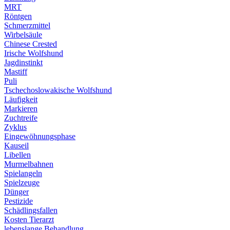
MRT
Röntgen
Schmerzmittel
Wirbelsäule
Chinese Crested
Irische Wolfshund
Jagdinstinkt
Mastiff
Puli
Tschechoslowakische Wolfshund
Läufigkeit
Markieren
Zuchtreife
Zyklus
Eingewöhnungsphase
Kauseil
Libellen
Murmelbahnen
Spielangeln
Spielzeuge
Dünger
Pestizide
Schädlingsfallen
Kosten Tierarzt
lebenslange Behandlung