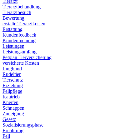
Tierarzt
Tierarztbehandlung
Tierarztbesuch
Bewertung
erstatte Tierarztkosten
Erstattung
Kundenfeedback
Kundenmeinung
Leistungen
Leistungsumfang
Petplan Tierversicherung
versicherte Kosten
Junghund
Rudeltier
Tierschutz
Erziehung
Fellpflege
Kautrieb
Kneifen
Schnappen
Zuneigung
Gesetz
Sozialisierungsphase
Ernährung
Fell