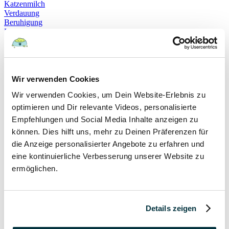
Katzenmilch
Verdauung
Beruhigung
Katzenverhalten
Schnurren
Selbstheilung
Gehorsam
Hundeerziehung
Hundeführerschein
Wir verwenden Cookies
Prüfung
Wir verwenden Cookies, um Dein Website-Erlebnis zu
Sachkundenachweis
Sozialverträglichkeit
optimieren und Dir relevante Videos, personalisierte
Bloodhound
Empfehlungen und Social Media Inhalte anzeigen zu
Hundesport
können. Dies hilft uns, mehr zu Deinen Präferenzen für
Mantrailing
Rettungshund
die Anzeige personalisierter Angebote zu erfahren und
Schäferhund
eine kontinuierliche Verbesserung unserer Website zu
Schweißhund
ermöglichen.
exzessives Lecken
Niesen
Hepatitis
Impfen
Leptospirose
Details zeigen
Parvovirose
Staupe