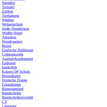
Spenden
Tiertafel
Zubhör
Tierhaltung
Wildtier
Welpenschule
große Hunderasse
Weißer Hund
Adoption
Hundenamen
Boxer
Englische Bulldogge
Goldendoodle
Augenerkrankungen
Epilepsie
kinderlieb
Katzen OP-Schutz
Bengalkatze
Deutsche Dogge
Gigantismus
Rassestandard
Bandscheibe
Bandscheibenvorfall
CT
Lähmung