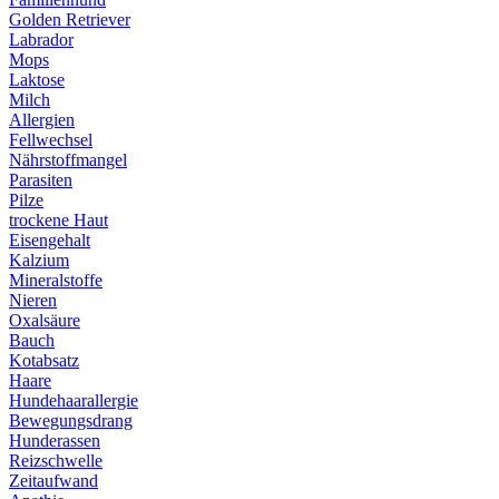
Golden Retriever
Labrador
Mops
Laktose
Milch
Allergien
Fellwechsel
Nährstoffmangel
Parasiten
Pilze
trockene Haut
Eisengehalt
Kalzium
Mineralstoffe
Nieren
Oxalsäure
Bauch
Kotabsatz
Haare
Hundehaarallergie
Bewegungsdrang
Hunderassen
Reizschwelle
Zeitaufwand