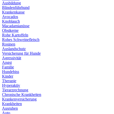
Ausbildung
Blindenführhund
Krankenkasse
Avocados
Knoblauch
Macadamianüsse
Obstkerne
Rohe Kartoffeln
Rohes Schweinefleisch
Rosinen
Auslandschutz
Versicherung für Hunde
Agressivität
Angst
Familie
Hundebiss
Kinder
Therapie
Hyperaktiv
Tierarzrechnung
Chronische Krankheiten
Krankenversicherung
Krankheiten
Ausruhen
Auto