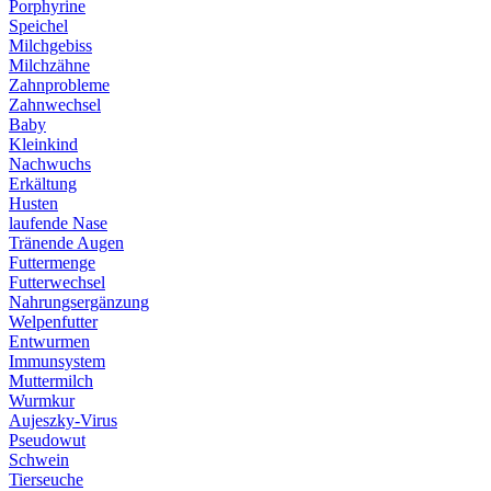
Porphyrine
Speichel
Milchgebiss
Milchzähne
Zahnprobleme
Zahnwechsel
Baby
Kleinkind
Nachwuchs
Erkältung
Husten
laufende Nase
Tränende Augen
Futtermenge
Futterwechsel
Nahrungsergänzung
Welpenfutter
Entwurmen
Immunsystem
Muttermilch
Wurmkur
Aujeszky-Virus
Pseudowut
Schwein
Tierseuche