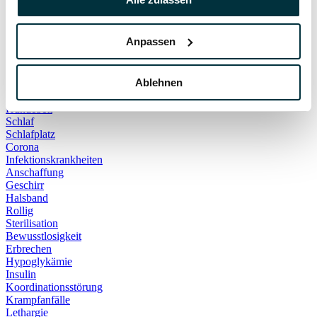
Hauskatze
Kater
Katzenspielzeug
Anpassen
Kälte
Leckerlies
Leinenführigkeit
Ablehnen
Leinenpflicht
Schmerzen
Hundebett
Schlaf
Schlafplatz
Corona
Infektionskrankheiten
Anschaffung
Geschirr
Halsband
Rollig
Sterilisation
Bewusstlosigkeit
Erbrechen
Hypoglykämie
Insulin
Koordinationsstörung
Krampfanfälle
Lethargie