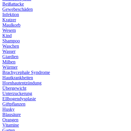
Beißattacke
Gewebeschäden
Infektion
Kratzer
Maulkorb
Wesem
Kind
Shampoo
Waschen
Wasser
Giardien
Milben
Würmer
Brachycephale Syndrome
Hautkrankheiten
Hornhautentzündung
Übergewicht
Unterzuckerung
Ellbogendysplasie
Giftpflanzen
Husky
Blausäure
Orangen
Vitamine
Garten