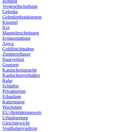
Hotspot
Vergesellschaftung
Gelenke
Gelenkerkrankungen
Knorpel
Kot
Mangelerscheinung
Erstausstattung
Areca
Goldfruchtpalme
Zimmerpflanze
Haarverlust
Grunzen
Kaninchensprache
Kaninchenverhalten
Ruhe
Schlafen
Privatperson
Erbanlage
Katzenrasse
Wachstum
EU-Heimtierausweis
Urlaubsreisen
Gleichgewicht
Vestibularsyndrom