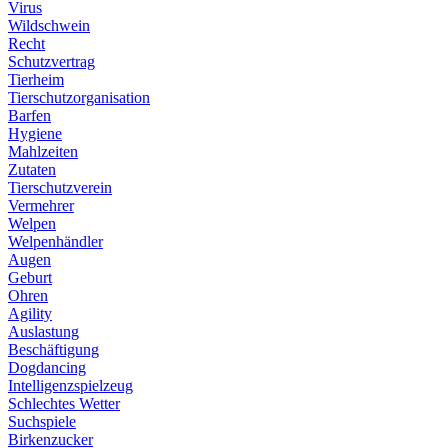
Virus
Wildschwein
Recht
Schutzvertrag
Tierheim
Tierschutzorganisation
Barfen
Hygiene
Mahlzeiten
Zutaten
Tierschutzverein
Vermehrer
Welpen
Welpenhändler
Augen
Geburt
Ohren
Agility
Auslastung
Beschäftigung
Dogdancing
Intelligenzspielzeug
Schlechtes Wetter
Suchspiele
Birkenzucker