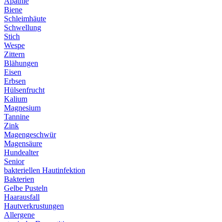
Apathie
Biene
Schleimhäute
Schwellung
Stich
Wespe
Zittern
Blähungen
Eisen
Erbsen
Hülsenfrucht
Kalium
Magnesium
Tannine
Zink
Magengeschwür
Magensäure
Hundealter
Senior
bakteriellen Hautinfektion
Bakterien
Gelbe Pusteln
Haarausfall
Hautverkrustungen
Allergene