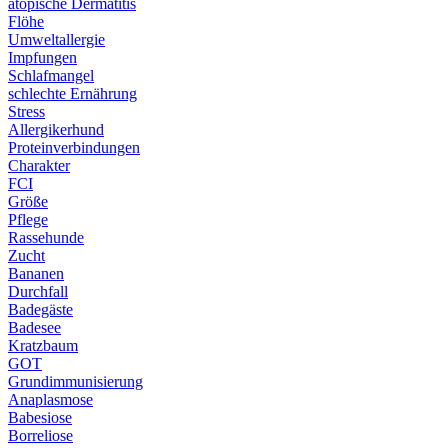
atopische Dermatitis
Flöhe
Umweltallergie
Impfungen
Schlafmangel
schlechte Ernährung
Stress
Allergikerhund
Proteinverbindungen
Charakter
FCI
Größe
Pflege
Rassehunde
Zucht
Bananen
Durchfall
Badegäste
Badesee
Kratzbaum
GOT
Grundimmunisierung
Anaplasmose
Babesiose
Borreliose