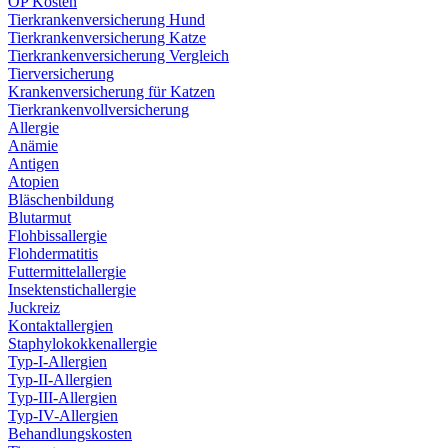
OP Kosten
Tierkrankenversicherung Hund
Tierkrankenversicherung Katze
Tierkrankenversicherung Vergleich
Tierversicherung
Krankenversicherung für Katzen
Tierkrankenvollversicherung
Allergie
Anämie
Antigen
Atopien
Bläschenbildung
Blutarmut
Flohbissallergie
Flohdermatitis
Futtermittelallergie
Insektenstichallergie
Juckreiz
Kontaktallergien
Staphylokokkenallergie
Typ-I-Allergien
Typ-II-Allergien
Typ-III-Allergien
Typ-IV-Allergien
Behandlungskosten