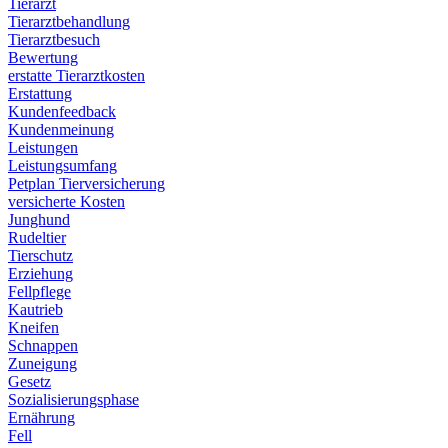
Tierarzt
Tierarztbehandlung
Tierarztbesuch
Bewertung
erstatte Tierarztkosten
Erstattung
Kundenfeedback
Kundenmeinung
Leistungen
Leistungsumfang
Petplan Tierversicherung
versicherte Kosten
Junghund
Rudeltier
Tierschutz
Erziehung
Fellpflege
Kautrieb
Kneifen
Schnappen
Zuneigung
Gesetz
Sozialisierungsphase
Ernährung
Fell