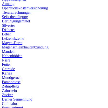
Atmung
Operationskostenversicherung
Tierarztrechnungen
Selbstbeteiligung
Beruhigungsmittel
Silvester
Diabetes
Leber
Lefzenekzeme
Magen-Darm
Magenschleimhautentzündung
Mandeln
Nebenhöhlen
Niere
Futter
Getreide
Karies
Mundgeruch
Paradontose
Zahnpflege
Zahnstein
Zucker
Berner Sennenhund
Chihuahua
Familienhund