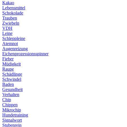
Kakao
Lebensmittel
Schokolade
Trauben
Zwiebeln
VDH
Leine
Schleppleine
Atemnot
Augenreizung
Eichenprozessionsspinner
Fieber
Müdigkeit
Raupe
Schädlinge
Schwindel
Baden
Gesundheit
Verhalten
Chip
Chippen
Mikrochip
Hundetraining
Signalwort
Stubenrein