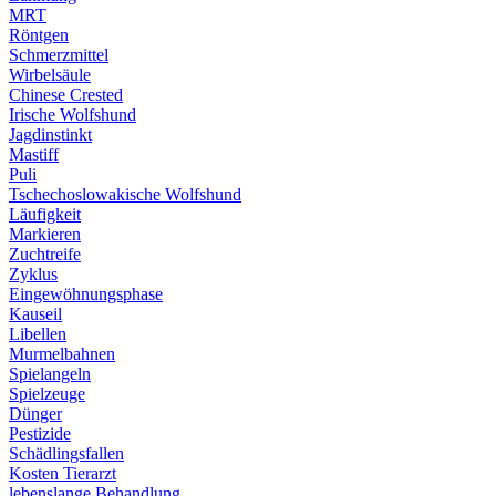
MRT
Röntgen
Schmerzmittel
Wirbelsäule
Chinese Crested
Irische Wolfshund
Jagdinstinkt
Mastiff
Puli
Tschechoslowakische Wolfshund
Läufigkeit
Markieren
Zuchtreife
Zyklus
Eingewöhnungsphase
Kauseil
Libellen
Murmelbahnen
Spielangeln
Spielzeuge
Dünger
Pestizide
Schädlingsfallen
Kosten Tierarzt
lebenslange Behandlung