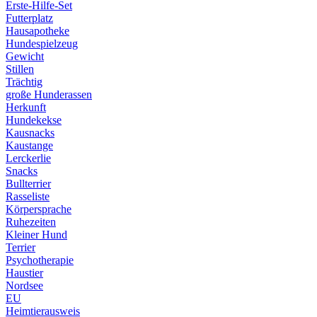
Erste-Hilfe-Set
Futterplatz
Hausapotheke
Hundespielzeug
Gewicht
Stillen
Trächtig
große Hunderassen
Herkunft
Hundekekse
Kausnacks
Kaustange
Lerckerlie
Snacks
Bullterrier
Rasseliste
Körpersprache
Ruhezeiten
Kleiner Hund
Terrier
Psychotherapie
Haustier
Nordsee
EU
Heimtierausweis