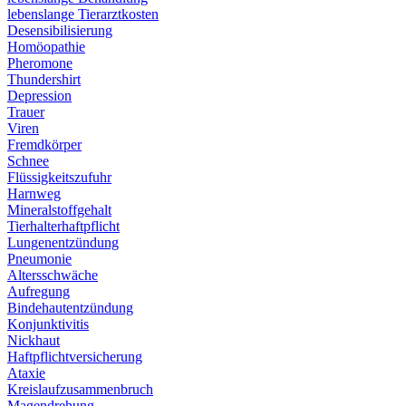
lebenslange Tierarztkosten
Desensibilisierung
Homöopathie
Pheromone
Thundershirt
Depression
Trauer
Viren
Fremdkörper
Schnee
Flüssigkeitszufuhr
Harnweg
Mineralstoffgehalt
Tierhalterhaftpflicht
Lungenentzündung
Pneumonie
Altersschwäche
Aufregung
Bindehautentzündung
Konjunktivitis
Nickhaut
Haftpflichtversicherung
Ataxie
Kreislaufzusammenbruch
Magendrehung