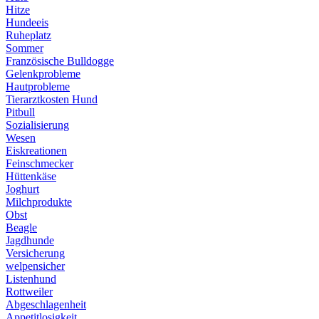
Hitze
Hundeeis
Ruheplatz
Sommer
Französische Bulldogge
Gelenkprobleme
Hautprobleme
Tierarztkosten Hund
Pitbull
Sozialisierung
Wesen
Eiskreationen
Feinschmecker
Hüttenkäse
Joghurt
Milchprodukte
Obst
Beagle
Jagdhunde
Versicherung
welpensicher
Listenhund
Rottweiler
Abgeschlagenheit
Appetitlosigkeit