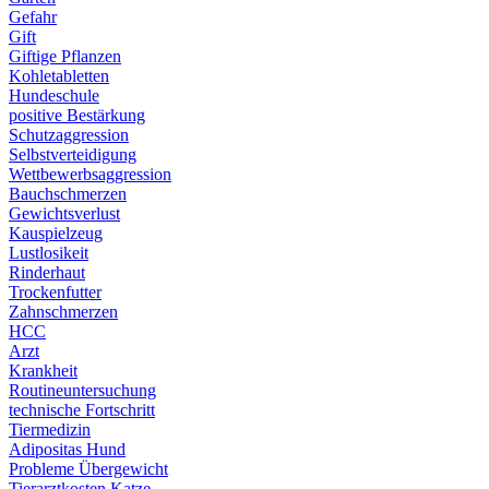
Gefahr
Gift
Giftige Pflanzen
Kohletabletten
Hundeschule
positive Bestärkung
Schutzaggression
Selbstverteidigung
Wettbewerbsaggression
Bauchschmerzen
Gewichtsverlust
Kauspielzeug
Lustlosikeit
Rinderhaut
Trockenfutter
Zahnschmerzen
HCC
Arzt
Krankheit
Routineuntersuchung
technische Fortschritt
Tiermedizin
Adipositas Hund
Probleme Übergewicht
Tierarztkosten Katze