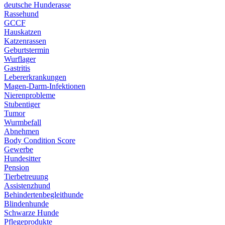
deutsche Hunderasse
Rassehund
GCCF
Hauskatzen
Katzenrassen
Geburtstermin
Wurflager
Gastritis
Lebererkrankungen
Magen-Darm-Infektionen
Nierenprobleme
Stubentiger
Tumor
Wurmbefall
Abnehmen
Body Condition Score
Gewerbe
Hundesitter
Pension
Tierbetreuung
Assistenzhund
Behindertenbegleithunde
Blindenhunde
Schwarze Hunde
Pflegeprodukte