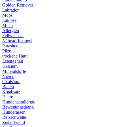
Golden Retriever
Labrador
Mops
Laktose
Milch
Allergien
Fellwechsel
Nährstoffmangel
Parasiten
Pilze
trockene Haut
Eisengehalt
Kalzium
Mineralstoffe
Nieren
Oxalsäure
Bauch
Kotabsatz
Haare
Hundehaarallergie
Bewegungsdrang
Hunderassen
Reizschwelle
Zeitaufwand