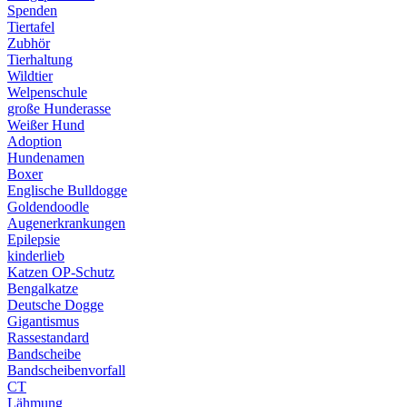
Spenden
Tiertafel
Zubhör
Tierhaltung
Wildtier
Welpenschule
große Hunderasse
Weißer Hund
Adoption
Hundenamen
Boxer
Englische Bulldogge
Goldendoodle
Augenerkrankungen
Epilepsie
kinderlieb
Katzen OP-Schutz
Bengalkatze
Deutsche Dogge
Gigantismus
Rassestandard
Bandscheibe
Bandscheibenvorfall
CT
Lähmung