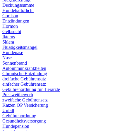
Deckungssumme
Hundehaftpflicht
Cortison
Entzündungen
Hormon
Gelbsucht
Ikterus
Sklera
Flüssigkeitsmangel
Hundenase
Nase
Sonnenbrand
Autoimmunkrankheiten
Chronische Entzündung
dreifache Gebührensatz
einfacher Gebührensatz
Gebührenordnung für Tierärzte
Preiswettbewerb
zweifache Gebührensatz
Katzen OP Versicherung
Unfall
Gebührenordnung
Gesundheitsversorgung
Hundepension