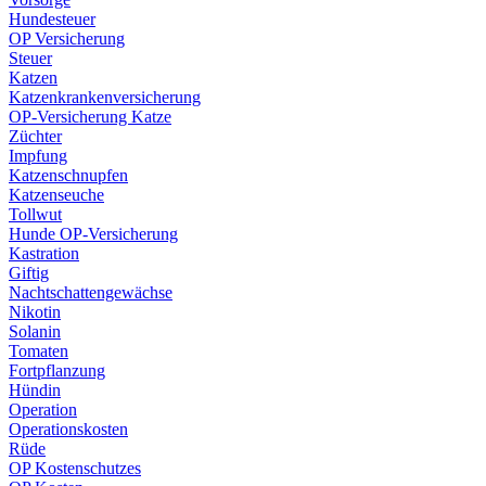
Hundesteuer
OP Versicherung
Steuer
Katzen
Katzenkrankenversicherung
OP-Versicherung Katze
Züchter
Impfung
Katzenschnupfen
Katzenseuche
Tollwut
Hunde OP-Versicherung
Kastration
Giftig
Nachtschattengewächse
Nikotin
Solanin
Tomaten
Fortpflanzung
Hündin
Operation
Operationskosten
Rüde
OP Kostenschutzes