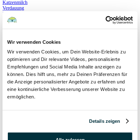
Katzenmilch
Verdauung
Beruhigung
Katzenverhalten
Schnurren
Selbstheilung
Gehorsam
Hundeerziehung
Wir verwenden Cookies
Hundeführerschein
Wir verwenden Cookies, um Dein Website-Erlebnis zu
Prüfung
Sachkundenachweis
optimieren und Dir relevante Videos, personalisierte
Sozialverträglichkeit
Empfehlungen und Social Media Inhalte anzeigen zu
Bloodhound
können. Dies hilft uns, mehr zu Deinen Präferenzen für
Hundesport
Mantrailing
die Anzeige personalisierter Angebote zu erfahren und
Rettungshund
eine kontinuierliche Verbesserung unserer Website zu
Schäferhund
ermöglichen.
Schweißhund
exzessives Lecken
Niesen
Hepatitis
Impfen
Details zeigen
Leptospirose
Parvovirose
Staupe
Alle zulassen