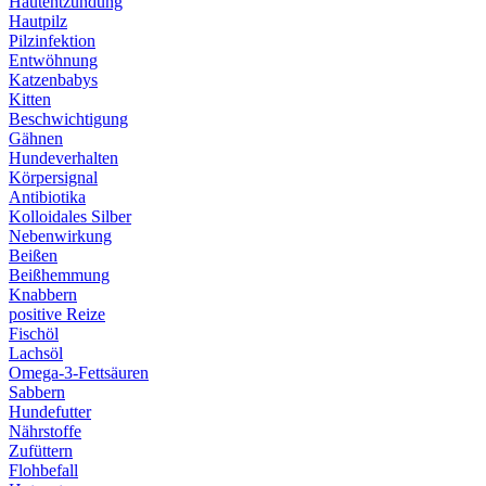
Hautentzündung
Hautpilz
Pilzinfektion
Entwöhnung
Katzenbabys
Kitten
Beschwichtigung
Gähnen
Hundeverhalten
Körpersignal
Antibiotika
Kolloidales Silber
Nebenwirkung
Beißen
Beißhemmung
Knabbern
positive Reize
Fischöl
Lachsöl
Omega-3-Fettsäuren
Sabbern
Hundefutter
Nährstoffe
Zufüttern
Flohbefall