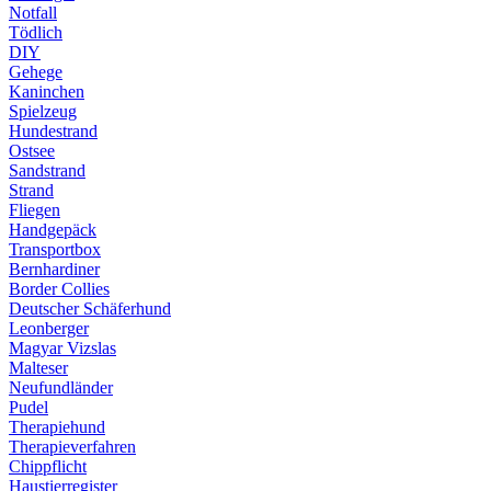
Notfall
Tödlich
DIY
Gehege
Kaninchen
Spielzeug
Hundestrand
Ostsee
Sandstrand
Strand
Fliegen
Handgepäck
Transportbox
Bernhardiner
Border Collies
Deutscher Schäferhund
Leonberger
Magyar Vizslas
Malteser
Neufundländer
Pudel
Therapiehund
Therapieverfahren
Chippflicht
Haustierregister