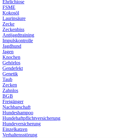
Ehrlichiose
FSME
Kokosöl
Laurinsäure
Zecke
Zeckenbiss
Antijagdtraining
Impulskontrolle
Jagdhund
Jagen
Knochen
Gehörlos
Gendefekt
Genetik
Taub
Zecken
Zahnlos
BGB
Freigänger
Nachbarschaft
Hundeshampoo
Hundehaftpflichtversicherung
Hundeversicherung
Einzelkatzen
Verhaltensstörung