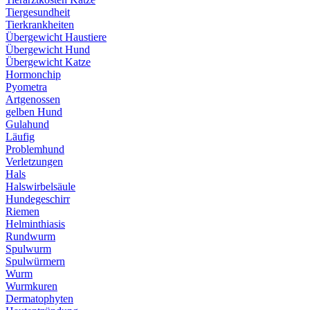
Tiergesundheit
Tierkrankheiten
Übergewicht Haustiere
Übergewicht Hund
Übergewicht Katze
Hormonchip
Pyometra
Artgenossen
gelben Hund
Gulahund
Läufig
Problemhund
Verletzungen
Hals
Halswirbelsäule
Hundegeschirr
Riemen
Helminthiasis
Rundwurm
Spulwurm
Spulwürmern
Wurm
Wurmkuren
Dermatophyten