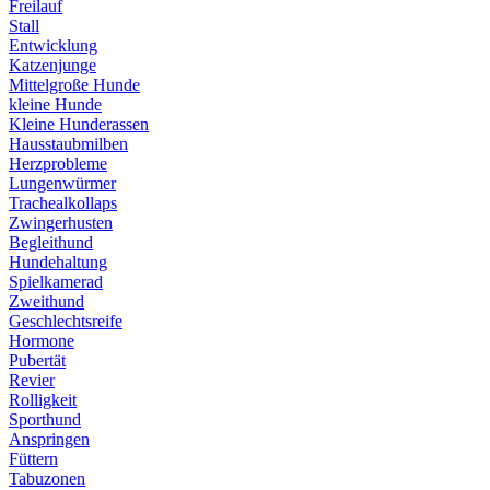
Freilauf
Stall
Entwicklung
Katzenjunge
Mittelgroße Hunde
kleine Hunde
Kleine Hunderassen
Hausstaubmilben
Herzprobleme
Lungenwürmer
Trachealkollaps
Zwingerhusten
Begleithund
Hundehaltung
Spielkamerad
Zweithund
Geschlechtsreife
Hormone
Pubertät
Revier
Rolligkeit
Sporthund
Anspringen
Füttern
Tabuzonen