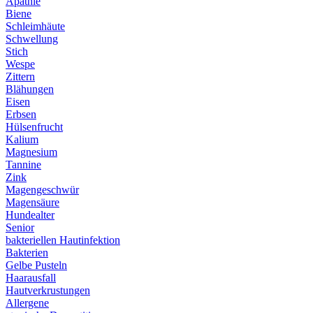
Apathie
Biene
Schleimhäute
Schwellung
Stich
Wespe
Zittern
Blähungen
Eisen
Erbsen
Hülsenfrucht
Kalium
Magnesium
Tannine
Zink
Magengeschwür
Magensäure
Hundealter
Senior
bakteriellen Hautinfektion
Bakterien
Gelbe Pusteln
Haarausfall
Hautverkrustungen
Allergene