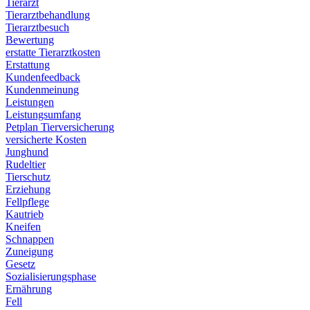
Tierarzt
Tierarztbehandlung
Tierarztbesuch
Bewertung
erstatte Tierarztkosten
Erstattung
Kundenfeedback
Kundenmeinung
Leistungen
Leistungsumfang
Petplan Tierversicherung
versicherte Kosten
Junghund
Rudeltier
Tierschutz
Erziehung
Fellpflege
Kautrieb
Kneifen
Schnappen
Zuneigung
Gesetz
Sozialisierungsphase
Ernährung
Fell