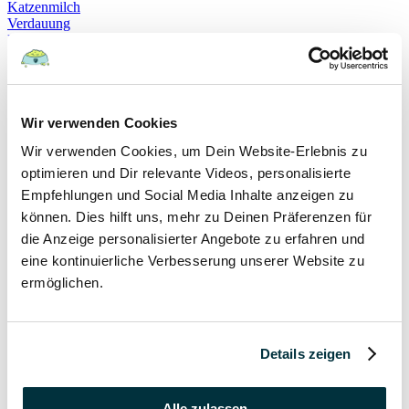
Katzenmilch
Verdauung
Beruhigung
Katzenverhalten
Schnurren
Selbstheilung
Gehorsam
Hundeerziehung
Wir verwenden Cookies
Hundeführerschein
Wir verwenden Cookies, um Dein Website-Erlebnis zu
Prüfung
Sachkundenachweis
optimieren und Dir relevante Videos, personalisierte
Sozialverträglichkeit
Empfehlungen und Social Media Inhalte anzeigen zu
Bloodhound
können. Dies hilft uns, mehr zu Deinen Präferenzen für
Hundesport
Mantrailing
die Anzeige personalisierter Angebote zu erfahren und
Rettungshund
eine kontinuierliche Verbesserung unserer Website zu
Schäferhund
ermöglichen.
Schweißhund
exzessives Lecken
Niesen
Hepatitis
Impfen
Details zeigen
Leptospirose
Parvovirose
Staupe
Alle zulassen