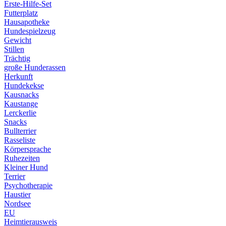
Erste-Hilfe-Set
Futterplatz
Hausapotheke
Hundespielzeug
Gewicht
Stillen
Trächtig
große Hunderassen
Herkunft
Hundekekse
Kausnacks
Kaustange
Lerckerlie
Snacks
Bullterrier
Rasseliste
Körpersprache
Ruhezeiten
Kleiner Hund
Terrier
Psychotherapie
Haustier
Nordsee
EU
Heimtierausweis