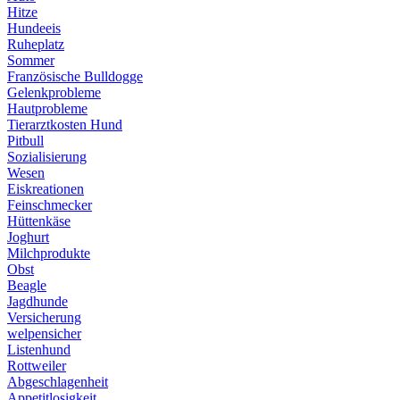
Hitze
Hundeeis
Ruheplatz
Sommer
Französische Bulldogge
Gelenkprobleme
Hautprobleme
Tierarztkosten Hund
Pitbull
Sozialisierung
Wesen
Eiskreationen
Feinschmecker
Hüttenkäse
Joghurt
Milchprodukte
Obst
Beagle
Jagdhunde
Versicherung
welpensicher
Listenhund
Rottweiler
Abgeschlagenheit
Appetitlosigkeit