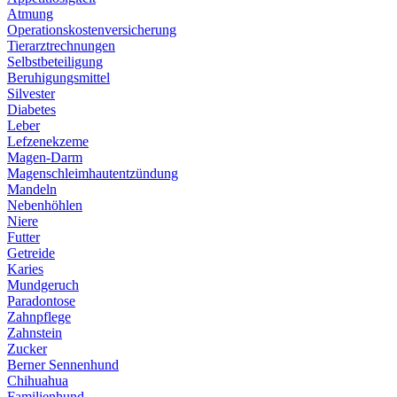
Atmung
Operationskostenversicherung
Tierarztrechnungen
Selbstbeteiligung
Beruhigungsmittel
Silvester
Diabetes
Leber
Lefzenekzeme
Magen-Darm
Magenschleimhautentzündung
Mandeln
Nebenhöhlen
Niere
Futter
Getreide
Karies
Mundgeruch
Paradontose
Zahnpflege
Zahnstein
Zucker
Berner Sennenhund
Chihuahua
Familienhund