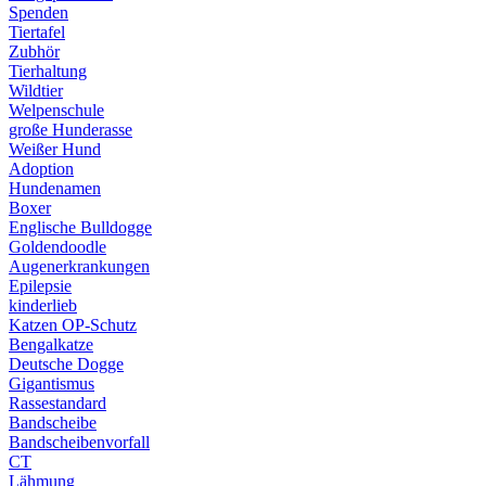
Spenden
Tiertafel
Zubhör
Tierhaltung
Wildtier
Welpenschule
große Hunderasse
Weißer Hund
Adoption
Hundenamen
Boxer
Englische Bulldogge
Goldendoodle
Augenerkrankungen
Epilepsie
kinderlieb
Katzen OP-Schutz
Bengalkatze
Deutsche Dogge
Gigantismus
Rassestandard
Bandscheibe
Bandscheibenvorfall
CT
Lähmung