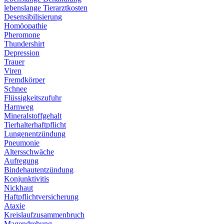
lebenslange Tierarztkosten
Desensibilisierung
Homöopathie
Pheromone
Thundershirt
Depression
Trauer
Viren
Fremdkörper
Schnee
Flüssigkeitszufuhr
Harnweg
Mineralstoffgehalt
Tierhalterhaftpflicht
Lungenentzündung
Pneumonie
Altersschwäche
Aufregung
Bindehautentzündung
Konjunktivitis
Nickhaut
Haftpflichtversicherung
Ataxie
Kreislaufzusammenbruch
Magendrehung