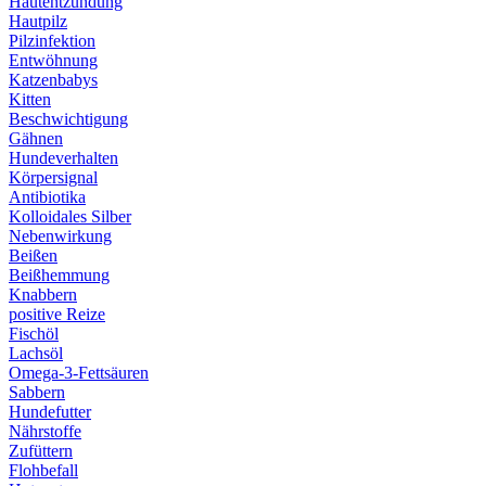
Hautentzündung
Hautpilz
Pilzinfektion
Entwöhnung
Katzenbabys
Kitten
Beschwichtigung
Gähnen
Hundeverhalten
Körpersignal
Antibiotika
Kolloidales Silber
Nebenwirkung
Beißen
Beißhemmung
Knabbern
positive Reize
Fischöl
Lachsöl
Omega-3-Fettsäuren
Sabbern
Hundefutter
Nährstoffe
Zufüttern
Flohbefall