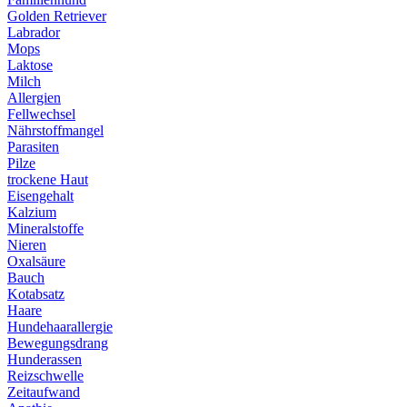
Golden Retriever
Labrador
Mops
Laktose
Milch
Allergien
Fellwechsel
Nährstoffmangel
Parasiten
Pilze
trockene Haut
Eisengehalt
Kalzium
Mineralstoffe
Nieren
Oxalsäure
Bauch
Kotabsatz
Haare
Hundehaarallergie
Bewegungsdrang
Hunderassen
Reizschwelle
Zeitaufwand