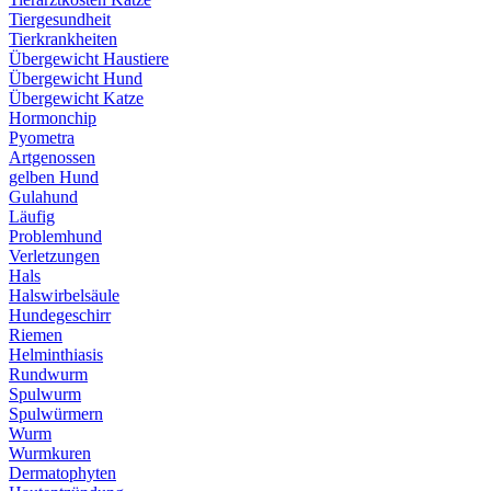
Tiergesundheit
Tierkrankheiten
Übergewicht Haustiere
Übergewicht Hund
Übergewicht Katze
Hormonchip
Pyometra
Artgenossen
gelben Hund
Gulahund
Läufig
Problemhund
Verletzungen
Hals
Halswirbelsäule
Hundegeschirr
Riemen
Helminthiasis
Rundwurm
Spulwurm
Spulwürmern
Wurm
Wurmkuren
Dermatophyten