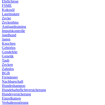
Ehrlichiose
FSME
Kokosöl
Laurinsäure
Zecke
Zeckenbiss
Antijagdtraining
Impulskontrolle
Jagdhund
Jagen
Knochen
Gehörlos
Gendefekt
Genetik
Taub
Zecken
Zahnlos
BGB
Freigänger
Nachbarschaft
Hundeshampoo
Hundehaftpflichtversicherung
Hundeversicherung
Einzelkatzen
Verhaltensstörung