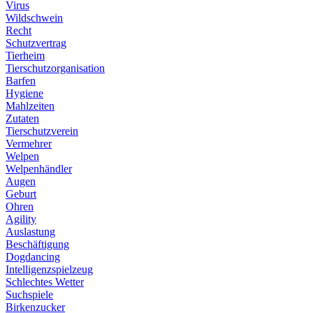
Virus
Wildschwein
Recht
Schutzvertrag
Tierheim
Tierschutzorganisation
Barfen
Hygiene
Mahlzeiten
Zutaten
Tierschutzverein
Vermehrer
Welpen
Welpenhändler
Augen
Geburt
Ohren
Agility
Auslastung
Beschäftigung
Dogdancing
Intelligenzspielzeug
Schlechtes Wetter
Suchspiele
Birkenzucker