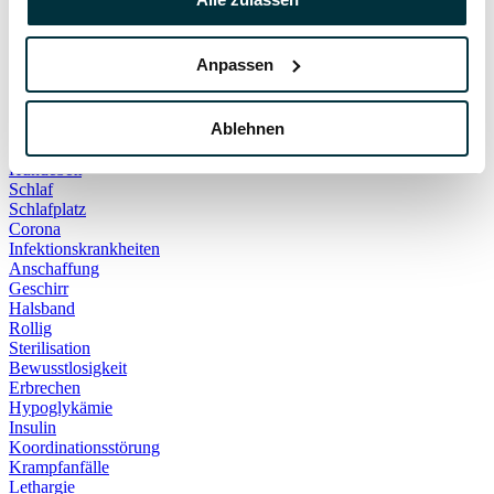
Hauskatze
Kater
Katzenspielzeug
Anpassen
Kälte
Leckerlies
Leinenführigkeit
Ablehnen
Leinenpflicht
Schmerzen
Hundebett
Schlaf
Schlafplatz
Corona
Infektionskrankheiten
Anschaffung
Geschirr
Halsband
Rollig
Sterilisation
Bewusstlosigkeit
Erbrechen
Hypoglykämie
Insulin
Koordinationsstörung
Krampfanfälle
Lethargie