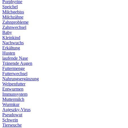
Porphyrine
Speichel
Milchgebiss
Milchzähne
Zahnprobleme
Zahnwechsel
Baby
Kleinkind
Nachwuchs
Erkältung
Husten
laufende Nase
Tränende Augen
Futtermenge
Futterwechsel
Nahrungsergänzung
Welpenfutter
Entwurmen
Immunsystem
Muttermilch
Wurmkur
Aujeszky-Virus
Pseudowut
Schwein
Tierseuche