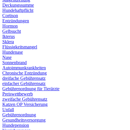
Deckungssumme
Hundehaftpflicht
Cortison
Entzündungen
Hormon
Gelbsucht
Ikterus
Sklera
Flüssigkeitsmangel
Hundenase
Nase
Sonnenbrand
Autoimmunkrankheiten
Chronische Entzündung
dreifache Gebührensatz
einfacher Gebührensatz
Gebührenordnung für Tierärzte
Preiswettbewerb
zweifache Gebührensatz
Katzen OP Versicherung
Unfall
Gebührenordnung
Gesundheitsversorgung
Hundepension