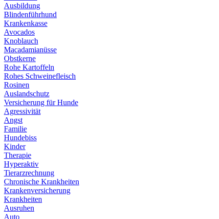
Ausbildung
Blindenführhund
Krankenkasse
Avocados
Knoblauch
Macadamianüsse
Obstkerne
Rohe Kartoffeln
Rohes Schweinefleisch
Rosinen
Auslandschutz
Versicherung für Hunde
Agressivität
Angst
Familie
Hundebiss
Kinder
Therapie
Hyperaktiv
Tierarzrechnung
Chronische Krankheiten
Krankenversicherung
Krankheiten
Ausruhen
Auto