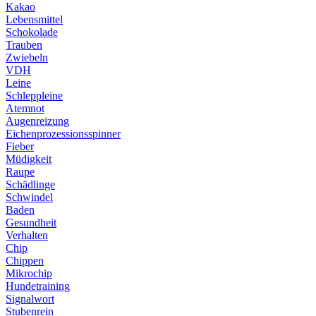
Kakao
Lebensmittel
Schokolade
Trauben
Zwiebeln
VDH
Leine
Schleppleine
Atemnot
Augenreizung
Eichenprozessionsspinner
Fieber
Müdigkeit
Raupe
Schädlinge
Schwindel
Baden
Gesundheit
Verhalten
Chip
Chippen
Mikrochip
Hundetraining
Signalwort
Stubenrein