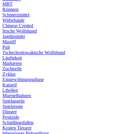
MRT
Röntgen
Schmerzmittel
Wirbelsäule
Chinese Crested
Irische Wolfshund
Jagdinstinkt
Mastiff
Puli
Tschechoslowakische Wolfshund
Läufigkeit
Markieren
Zuchtreife
Zyklus
Eingewöhnungsphase
Kauseil
Libellen
Murmelbahnen
Spielangeln
Spielzeuge
Dünger
Pestizide
Schädlingsfallen
Kosten Tierarzt
lebenslange Behandlung