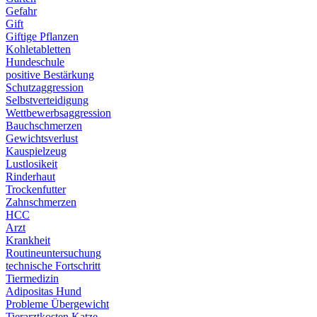
Gefahr
Gift
Giftige Pflanzen
Kohletabletten
Hundeschule
positive Bestärkung
Schutzaggression
Selbstverteidigung
Wettbewerbsaggression
Bauchschmerzen
Gewichtsverlust
Kauspielzeug
Lustlosikeit
Rinderhaut
Trockenfutter
Zahnschmerzen
HCC
Arzt
Krankheit
Routineuntersuchung
technische Fortschritt
Tiermedizin
Adipositas Hund
Probleme Übergewicht
Tierarztkosten Katze