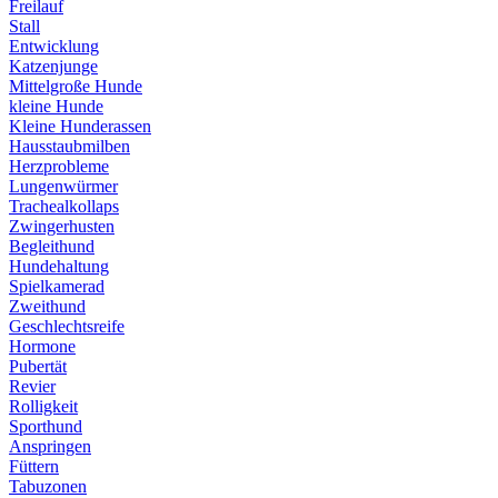
Freilauf
Stall
Entwicklung
Katzenjunge
Mittelgroße Hunde
kleine Hunde
Kleine Hunderassen
Hausstaubmilben
Herzprobleme
Lungenwürmer
Trachealkollaps
Zwingerhusten
Begleithund
Hundehaltung
Spielkamerad
Zweithund
Geschlechtsreife
Hormone
Pubertät
Revier
Rolligkeit
Sporthund
Anspringen
Füttern
Tabuzonen