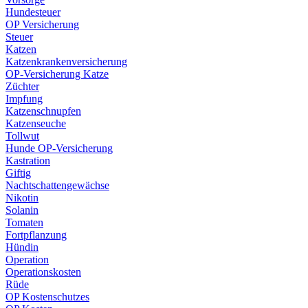
Hundesteuer
OP Versicherung
Steuer
Katzen
Katzenkrankenversicherung
OP-Versicherung Katze
Züchter
Impfung
Katzenschnupfen
Katzenseuche
Tollwut
Hunde OP-Versicherung
Kastration
Giftig
Nachtschattengewächse
Nikotin
Solanin
Tomaten
Fortpflanzung
Hündin
Operation
Operationskosten
Rüde
OP Kostenschutzes