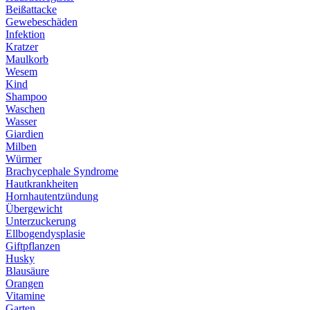
Beißattacke
Gewebeschäden
Infektion
Kratzer
Maulkorb
Wesem
Kind
Shampoo
Waschen
Wasser
Giardien
Milben
Würmer
Brachycephale Syndrome
Hautkrankheiten
Hornhautentzündung
Übergewicht
Unterzuckerung
Ellbogendysplasie
Giftpflanzen
Husky
Blausäure
Orangen
Vitamine
Garten