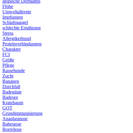
atopische Dermatitis
Flöhe
Umweltallergie
Impfungen
Schlafmangel
schlechte Ernährung
Stress
Allergikerhund
Proteinverbindungen
Charakter
FCI
Größe
Pflege
Rassehunde
Zucht
Bananen
Durchfall
Badegäste
Badesee
Kratzbaum
GOT
Grundimmunisierung
Anaplasmose
Babesiose
Borreliose