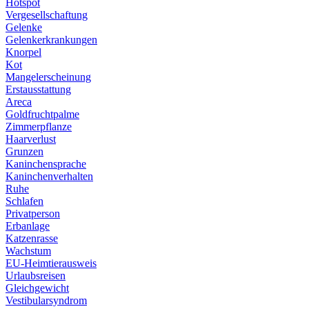
Hotspot
Vergesellschaftung
Gelenke
Gelenkerkrankungen
Knorpel
Kot
Mangelerscheinung
Erstausstattung
Areca
Goldfruchtpalme
Zimmerpflanze
Haarverlust
Grunzen
Kaninchensprache
Kaninchenverhalten
Ruhe
Schlafen
Privatperson
Erbanlage
Katzenrasse
Wachstum
EU-Heimtierausweis
Urlaubsreisen
Gleichgewicht
Vestibularsyndrom