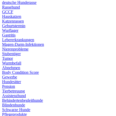
deutsche Hunderasse
Rassehund
GCCF
Hauskatzen
Katzenrassen
Geburtstermin
Wurflager
Gastritis
Lebererkrankungen
Magen-Darm-Infektionen
Nierenprobleme
Stubentiger
Tumor
Wurmbefall
Abnehmen
Body Condition Score
Gewerbe
Hundesitter
Pension
Tierbetreuung
Assistenzhund
Behindertenbegleithunde
Blindenhunde
Schwarze Hunde
Pflegeprodukte