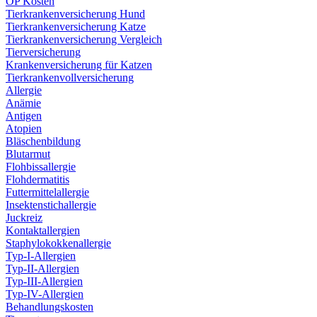
OP Kosten
Tierkrankenversicherung Hund
Tierkrankenversicherung Katze
Tierkrankenversicherung Vergleich
Tierversicherung
Krankenversicherung für Katzen
Tierkrankenvollversicherung
Allergie
Anämie
Antigen
Atopien
Bläschenbildung
Blutarmut
Flohbissallergie
Flohdermatitis
Futtermittelallergie
Insektenstichallergie
Juckreiz
Kontaktallergien
Staphylokokkenallergie
Typ-I-Allergien
Typ-II-Allergien
Typ-III-Allergien
Typ-IV-Allergien
Behandlungskosten