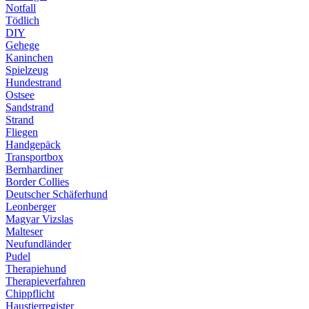
Notfall
Tödlich
DIY
Gehege
Kaninchen
Spielzeug
Hundestrand
Ostsee
Sandstrand
Strand
Fliegen
Handgepäck
Transportbox
Bernhardiner
Border Collies
Deutscher Schäferhund
Leonberger
Magyar Vizslas
Malteser
Neufundländer
Pudel
Therapiehund
Therapieverfahren
Chippflicht
Haustierregister