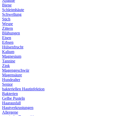
Apathie
Biene
Schleimhäute
Schwellung
Stich
Wespe
Zittern
Blähungen
Eisen
Erbsen
Hülsenfrucht
Kalium
Magnesium
Tannine
Zink
Magengeschwür
Magensäure
Hundealter
Senior
bakteriellen Hautinfektion
Bakterien
Gelbe Pusteln
Haarausfall
Hautverkrustungen
Allergene