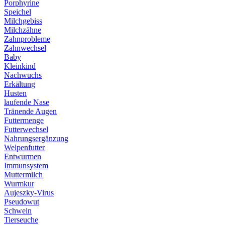
Porphyrine
Speichel
Milchgebiss
Milchzähne
Zahnprobleme
Zahnwechsel
Baby
Kleinkind
Nachwuchs
Erkältung
Husten
laufende Nase
Tränende Augen
Futtermenge
Futterwechsel
Nahrungsergänzung
Welpenfutter
Entwurmen
Immunsystem
Muttermilch
Wurmkur
Aujeszky-Virus
Pseudowut
Schwein
Tierseuche