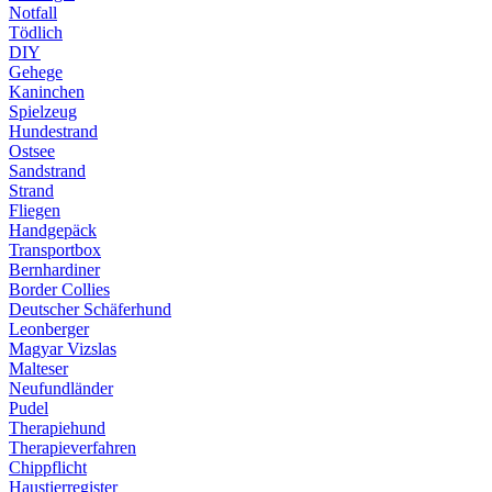
Notfall
Tödlich
DIY
Gehege
Kaninchen
Spielzeug
Hundestrand
Ostsee
Sandstrand
Strand
Fliegen
Handgepäck
Transportbox
Bernhardiner
Border Collies
Deutscher Schäferhund
Leonberger
Magyar Vizslas
Malteser
Neufundländer
Pudel
Therapiehund
Therapieverfahren
Chippflicht
Haustierregister