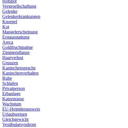
Hotspot
Vergesellschaftung
Gelenke
Gelenkerkrankungen
Knorpel
Kot
Mangelerscheinung
Erstausstattung
Areca
Goldfruchtpalme
Zimmerpflanze
Haarverlust
Grunzen
Kaninchensprache
Kaninchenverhalten
Ruhe
Schlafen
Privatperson
Erbanlage
Katzenrasse
Wachstum
EU-Heimtierausweis
Urlaubsreisen
Gleichgewicht
Vestibularsyndrom