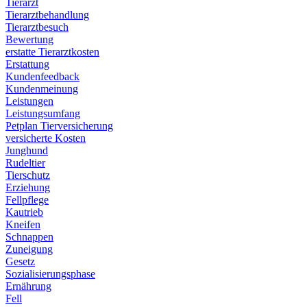
Tierarzt
Tierarztbehandlung
Tierarztbesuch
Bewertung
erstatte Tierarztkosten
Erstattung
Kundenfeedback
Kundenmeinung
Leistungen
Leistungsumfang
Petplan Tierversicherung
versicherte Kosten
Junghund
Rudeltier
Tierschutz
Erziehung
Fellpflege
Kautrieb
Kneifen
Schnappen
Zuneigung
Gesetz
Sozialisierungsphase
Ernährung
Fell