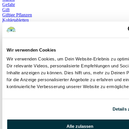
Gefahr
Gift
Giftige Pflanzen
Kohletabletten
Hundeschule
positive Bestärkung
Schutzaggression
Selbstverteidigung
Wettbewerbsaggression
Wir verwenden Cookies
Bauchschmerzen
Gewichtsverlust
Wir verwenden Cookies, um Dein Website-Erlebnis zu optim
Kauspielzeug
Dir relevante Videos, personalisierte Empfehlungen und Soci
Lustlosikeit
Rinderhaut
Inhalte anzeigen zu können. Dies hilft uns, mehr zu Deinen 
Trockenfutter
für die Anzeige personalisierter Angebote zu erfahren und ei
Zahnschmerzen
kontinuierliche Verbesserung unserer Website zu ermögliche
HCC
Arzt
Krankheit
Routineuntersuchung
technische Fortschritt
Details 
Tiermedizin
Adipositas Hund
Probleme Übergewicht
Alle zulassen
Tierarztkosten Katze