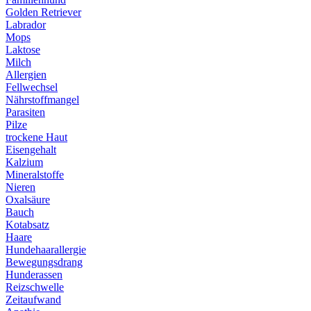
Golden Retriever
Labrador
Mops
Laktose
Milch
Allergien
Fellwechsel
Nährstoffmangel
Parasiten
Pilze
trockene Haut
Eisengehalt
Kalzium
Mineralstoffe
Nieren
Oxalsäure
Bauch
Kotabsatz
Haare
Hundehaarallergie
Bewegungsdrang
Hunderassen
Reizschwelle
Zeitaufwand