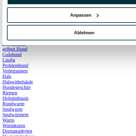
Tiergesundheit
Tierkrankheiten
Anpassen
Übergewicht Haustiere
Übergewicht Hund
Übergewicht Katze
Hormonchip
Ablehnen
Pyometra
Artgenossen
gelben Hund
Gulahund
Läufig
Problemhund
Verletzungen
Hals
Halswirbelsäule
Hundegeschirr
Riemen
Helminthiasis
Rundwurm
Spulwurm
Spulwürmern
Wurm
Wurmkuren
Dermatophyten