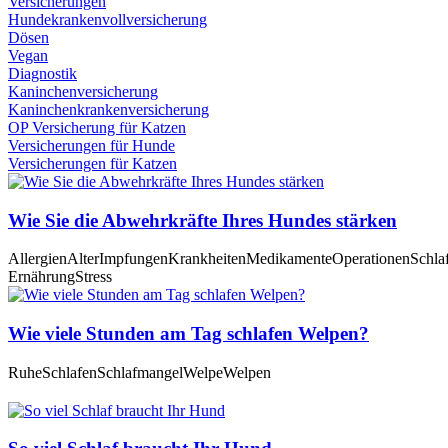
Versicherungen
Hundekrankenvollversicherung
Dösen
Vegan
Diagnostik
Kaninchenversicherung
Kaninchenkrankenversicherung
OP Versicherung für Katzen
Versicherungen für Hunde
Versicherungen für Katzen
Wie Sie die Abwehrkräfte Ihres Hundes stärken
Allergien
Alter
Impfungen
Krankheiten
Medikamente
Operationen
Schla
Ernährung
Stress
Wie viele Stunden am Tag schlafen Welpen?
Ruhe
Schlafen
Schlafmangel
Welpe
Welpen