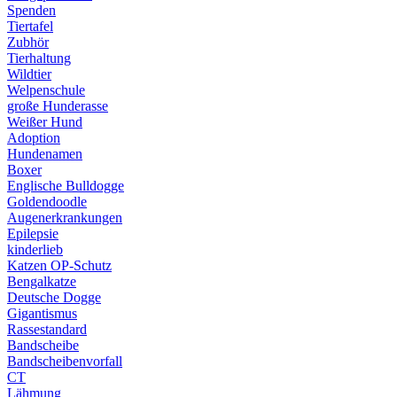
Spenden
Tiertafel
Zubhör
Tierhaltung
Wildtier
Welpenschule
große Hunderasse
Weißer Hund
Adoption
Hundenamen
Boxer
Englische Bulldogge
Goldendoodle
Augenerkrankungen
Epilepsie
kinderlieb
Katzen OP-Schutz
Bengalkatze
Deutsche Dogge
Gigantismus
Rassestandard
Bandscheibe
Bandscheibenvorfall
CT
Lähmung