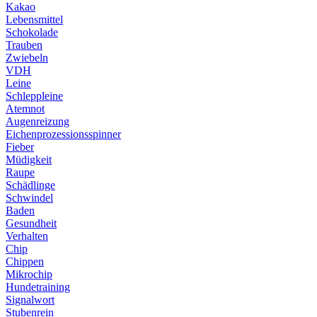
Kakao
Lebensmittel
Schokolade
Trauben
Zwiebeln
VDH
Leine
Schleppleine
Atemnot
Augenreizung
Eichenprozessionsspinner
Fieber
Müdigkeit
Raupe
Schädlinge
Schwindel
Baden
Gesundheit
Verhalten
Chip
Chippen
Mikrochip
Hundetraining
Signalwort
Stubenrein