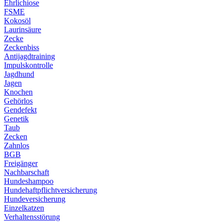
Ehrlichiose
FSME
Kokosöl
Laurinsäure
Zecke
Zeckenbiss
Antijagdtraining
Impulskontrolle
Jagdhund
Jagen
Knochen
Gehörlos
Gendefekt
Genetik
Taub
Zecken
Zahnlos
BGB
Freigänger
Nachbarschaft
Hundeshampoo
Hundehaftpflichtversicherung
Hundeversicherung
Einzelkatzen
Verhaltensstörung