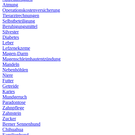
Atmung
Operationskostenversicherung
Tierarztrechnungen
Selbstbeteiligung
Beruhigungsmittel
Silvester
Diabetes
Leber
Lefzenekzeme
Magen-Darm
Magenschleimhautentzündung
Mandeln
Nebenhöhlen
Niere
Futter
Getreide
Karies
Mundgeruch
Paradontose
Zahnpflege
Zahnstein
Zucker
Berner Sennenhund
Chihuahua
Familienhund