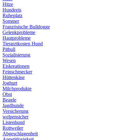
Hitze
Hundeeis
Ruheplatz
Sommer
Französische Bulldogge
Gelenkprobleme
Hautprobleme
Tierarztkosten Hund
Pitbull
Sozialisierung
Wesen
Eiskreationen
Feinschmecker
Hüttenkäse
Joghurt
Milchprodukte
Obst
Beagle
Jagdhunde
Versicherung
welpensicher
Listenhund
Rottweiler
Abgeschlagenheit
Appetitlosigkeit