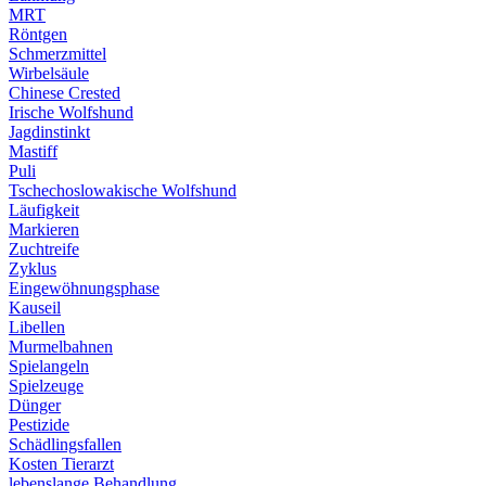
MRT
Röntgen
Schmerzmittel
Wirbelsäule
Chinese Crested
Irische Wolfshund
Jagdinstinkt
Mastiff
Puli
Tschechoslowakische Wolfshund
Läufigkeit
Markieren
Zuchtreife
Zyklus
Eingewöhnungsphase
Kauseil
Libellen
Murmelbahnen
Spielangeln
Spielzeuge
Dünger
Pestizide
Schädlingsfallen
Kosten Tierarzt
lebenslange Behandlung