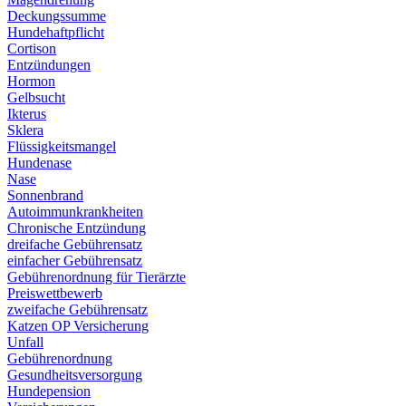
Deckungssumme
Hundehaftpflicht
Cortison
Entzündungen
Hormon
Gelbsucht
Ikterus
Sklera
Flüssigkeitsmangel
Hundenase
Nase
Sonnenbrand
Autoimmunkrankheiten
Chronische Entzündung
dreifache Gebührensatz
einfacher Gebührensatz
Gebührenordnung für Tierärzte
Preiswettbewerb
zweifache Gebührensatz
Katzen OP Versicherung
Unfall
Gebührenordnung
Gesundheitsversorgung
Hundepension