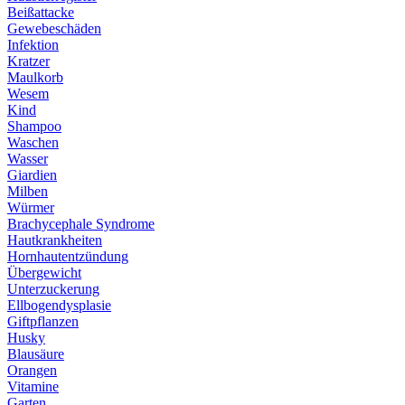
Beißattacke
Gewebeschäden
Infektion
Kratzer
Maulkorb
Wesem
Kind
Shampoo
Waschen
Wasser
Giardien
Milben
Würmer
Brachycephale Syndrome
Hautkrankheiten
Hornhautentzündung
Übergewicht
Unterzuckerung
Ellbogendysplasie
Giftpflanzen
Husky
Blausäure
Orangen
Vitamine
Garten