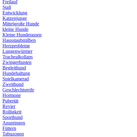
Freilauf
Stall
Entwicklung
Katzenjunge
Mittelgroße Hunde
kleine Hunde
Kleine Hunderassen
Hausstaubmilben
Herzprobleme
Lungenwürmer
Trachealkollaps
Zwingerhusten
Begleithund
Hundehaltung
Spielkamerad
Zweithund
Geschlechtsreife
Hormone
Pubertät
Revier
Rolligkeit
Sporthund
Anspringen
Füttern
Tabuzonen