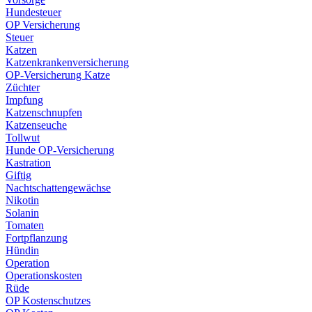
Hundesteuer
OP Versicherung
Steuer
Katzen
Katzenkrankenversicherung
OP-Versicherung Katze
Züchter
Impfung
Katzenschnupfen
Katzenseuche
Tollwut
Hunde OP-Versicherung
Kastration
Giftig
Nachtschattengewächse
Nikotin
Solanin
Tomaten
Fortpflanzung
Hündin
Operation
Operationskosten
Rüde
OP Kostenschutzes