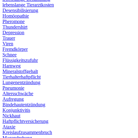
lebenslange Tierarztkosten
Desensibilisierung
Homöopathie
Pheromone
Thundershirt
Depression
Trauer
Viren
Fremdkörper
Schnee
Flüssigkeitszufuhr
Harnweg
Mineralstoffgehalt
Tierhalterhaftpflicht
Lungenentzündung
Pneumonie
Altersschwäche
Aufregung
Bindehautentzündung
Konjunktivitis
Nickhaut
Haftpflichtversicherung
Ataxie
Kreislaufzusammenbruch
Magendrehung