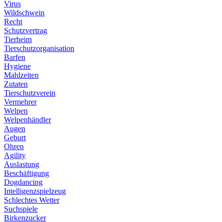
Virus
Wildschwein
Recht
Schutzvertrag
Tierheim
Tierschutzorganisation
Barfen
Hygiene
Mahlzeiten
Zutaten
Tierschutzverein
Vermehrer
Welpen
Welpenhändler
Augen
Geburt
Ohren
Agility
Auslastung
Beschäftigung
Dogdancing
Intelligenzspielzeug
Schlechtes Wetter
Suchspiele
Birkenzucker