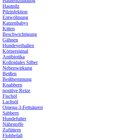
Hautentzündung
Hautpilz
Pilzinfektion
Entwöhnung
Katzenbabys
Kitten
Beschwichtigung
Gähnen
Hundeverhalten
Körpersignal
Antibiotika
Kolloidales Silber
Nebenwirkung
Beißen
Beißhemmung
Knabbern
positive Reize
Fischöl
Lachsöl
Omega-3-Fettsäuren
Sabbern
Hundefutter
Nährstoffe
Zufüttern
Flohbefall