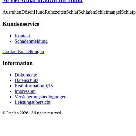
So viel Schlaf braucht Ihr Hund
Ausruhen
Dösen
Hund
Ruhezeiten
Schlaf
Schlafen
Schlafmangel
Schlafp
Kundenservice
Kontakt
Schadenmeldung
Cookie-Einstellungen
Information
Dokumente
Datenschutz
Erstinformation §15
Impressum
Versicherungsbedingungen
Leistungsübersicht
© Petplan 2026 - All rights reserved.