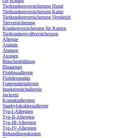
OP Kosten
Tierkrankenversicherung Hund
Tierkrankenversicherung Katze
Tierkrankenversicherung Vergleich
Tierversicherung
Krankenversicherung für Katzen
Tierkrankenvollversicherung
Allergie
Anämie
Antigen
Atopien
Bläschenbildung
Blutarmut
Flohbissallergie
Flohdermatitis
Futtermittelallergie
Insektenstichallergie
Juckreiz
Kontaktallergien
Staphylokokkenallergie
Typ-I-Allergien
Typ-II-Allergien
Typ-III-Allergien
Typ-IV-Allergien
Behandlungskosten