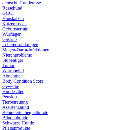
deutsche Hunderasse
Rassehund
GCCF
Hauskatzen
Katzenrassen
Geburtstermin
Wurflager
Gastritis
Lebererkrankungen
Magen-Darm-Infektionen
Nierenprobleme
Stubentiger
Tumor
Wurmbefall
Abnehmen
Body Condition Score
Gewerbe
Hundesitter
Pension
Tierbetreuung
Assistenzhund
Behindertenbegleithunde
Blindenhunde
Schwarze Hunde
Pflegeprodukte