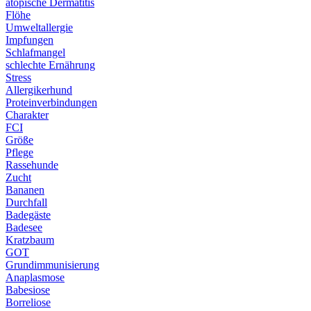
atopische Dermatitis
Flöhe
Umweltallergie
Impfungen
Schlafmangel
schlechte Ernährung
Stress
Allergikerhund
Proteinverbindungen
Charakter
FCI
Größe
Pflege
Rassehunde
Zucht
Bananen
Durchfall
Badegäste
Badesee
Kratzbaum
GOT
Grundimmunisierung
Anaplasmose
Babesiose
Borreliose