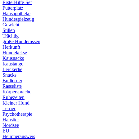
Erste-Hilfe-Set
Futterplatz
Hausapotheke
Hundespielzeug
Gewicht
Stillen
Trächtig
große Hunderassen
Herkunft
Hundekekse
Kausnacks
Kaustange
Lerckerlie
Snacks
Bullterrier
Rasseliste
Körpersprache
Ruhezeiten
Kleiner Hund
Terrier
Psychotherapie
Haustier
Nordsee
EU
Heimtierausweis