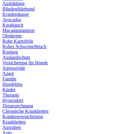
Ausbildung
Blindenführhund
Krankenkasse
Avocados
Knoblauch
Macadamianüsse
Obstkerne
Rohe Kartoffeln
Rohes Schweinefleisch
Rosinen
Auslandschutz
Versicherung für Hunde
Agressivität
Angst
Familie
Hundebiss
Kinder
Therapie
Hyperaktiv
Tierarzrechnung
Chronische Krankheiten
Krankenversicherung
Krankheiten
Ausruhen
Auto