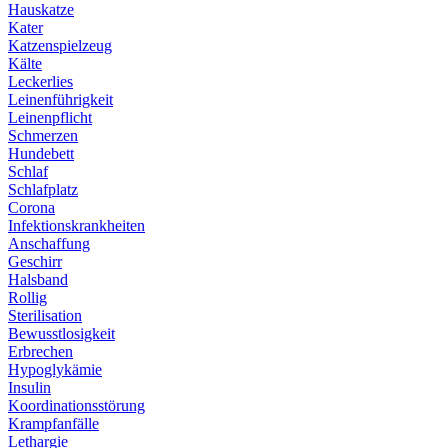
Hauskatze
Kater
Katzenspielzeug
Kälte
Leckerlies
Leinenführigkeit
Leinenpflicht
Schmerzen
Hundebett
Schlaf
Schlafplatz
Corona
Infektionskrankheiten
Anschaffung
Geschirr
Halsband
Rollig
Sterilisation
Bewusstlosigkeit
Erbrechen
Hypoglykämie
Insulin
Koordinationsstörung
Krampfanfälle
Lethargie