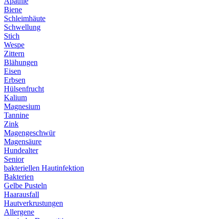
Apathie
Biene
Schleimhäute
Schwellung
Stich
Wespe
Zittern
Blähungen
Eisen
Erbsen
Hülsenfrucht
Kalium
Magnesium
Tannine
Zink
Magengeschwür
Magensäure
Hundealter
Senior
bakteriellen Hautinfektion
Bakterien
Gelbe Pusteln
Haarausfall
Hautverkrustungen
Allergene