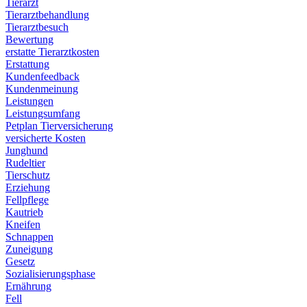
Tierarzt
Tierarztbehandlung
Tierarztbesuch
Bewertung
erstatte Tierarztkosten
Erstattung
Kundenfeedback
Kundenmeinung
Leistungen
Leistungsumfang
Petplan Tierversicherung
versicherte Kosten
Junghund
Rudeltier
Tierschutz
Erziehung
Fellpflege
Kautrieb
Kneifen
Schnappen
Zuneigung
Gesetz
Sozialisierungsphase
Ernährung
Fell