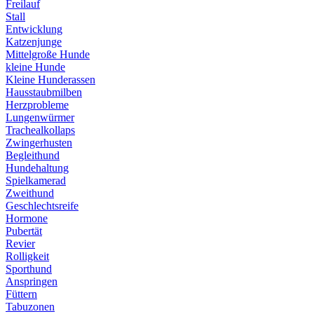
Freilauf
Stall
Entwicklung
Katzenjunge
Mittelgroße Hunde
kleine Hunde
Kleine Hunderassen
Hausstaubmilben
Herzprobleme
Lungenwürmer
Trachealkollaps
Zwingerhusten
Begleithund
Hundehaltung
Spielkamerad
Zweithund
Geschlechtsreife
Hormone
Pubertät
Revier
Rolligkeit
Sporthund
Anspringen
Füttern
Tabuzonen