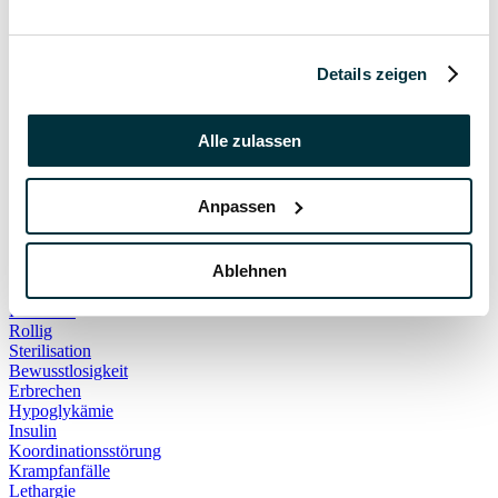
Hauskatze
Kater
Katzenspielzeug
Kälte
Details zeigen
Leckerlies
Leinenführigkeit
Leinenpflicht
Alle zulassen
Schmerzen
Hundebett
Schlaf
Anpassen
Schlafplatz
Corona
Infektionskrankheiten
Anschaffung
Ablehnen
Geschirr
Halsband
Rollig
Sterilisation
Bewusstlosigkeit
Erbrechen
Hypoglykämie
Insulin
Koordinationsstörung
Krampfanfälle
Lethargie