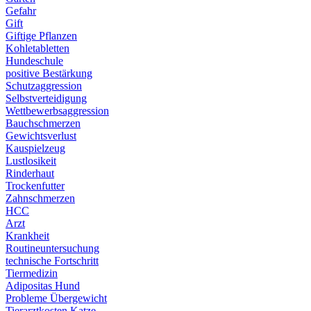
Gefahr
Gift
Giftige Pflanzen
Kohletabletten
Hundeschule
positive Bestärkung
Schutzaggression
Selbstverteidigung
Wettbewerbsaggression
Bauchschmerzen
Gewichtsverlust
Kauspielzeug
Lustlosikeit
Rinderhaut
Trockenfutter
Zahnschmerzen
HCC
Arzt
Krankheit
Routineuntersuchung
technische Fortschritt
Tiermedizin
Adipositas Hund
Probleme Übergewicht
Tierarztkosten Katze