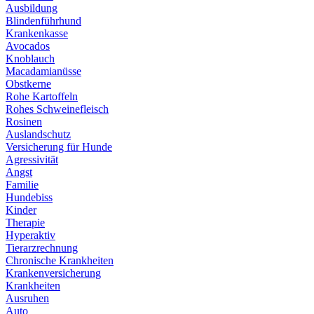
Ausbildung
Blindenführhund
Krankenkasse
Avocados
Knoblauch
Macadamianüsse
Obstkerne
Rohe Kartoffeln
Rohes Schweinefleisch
Rosinen
Auslandschutz
Versicherung für Hunde
Agressivität
Angst
Familie
Hundebiss
Kinder
Therapie
Hyperaktiv
Tierarzrechnung
Chronische Krankheiten
Krankenversicherung
Krankheiten
Ausruhen
Auto