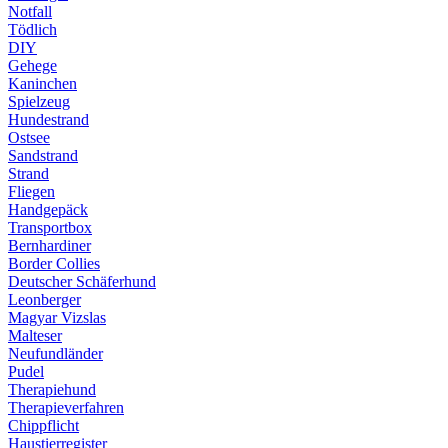
Notfall
Tödlich
DIY
Gehege
Kaninchen
Spielzeug
Hundestrand
Ostsee
Sandstrand
Strand
Fliegen
Handgepäck
Transportbox
Bernhardiner
Border Collies
Deutscher Schäferhund
Leonberger
Magyar Vizslas
Malteser
Neufundländer
Pudel
Therapiehund
Therapieverfahren
Chippflicht
Haustierregister