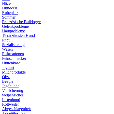
Hitze
Hundeeis
Ruheplatz
Sommer
Französische Bulldogge
Gelenkprobleme
Hautprobleme
Tierarztkosten Hund
Pitbull
Sozialisierung
Wesen
Eiskreationen
Feinschmecker
Hüttenkäse
Joghurt
Milchprodukte
Obst
Beagle
Jagdhunde
Versicherung
welpensicher
Listenhund
Rottweiler
Abgeschlagenheit
Appetitlosigkeit