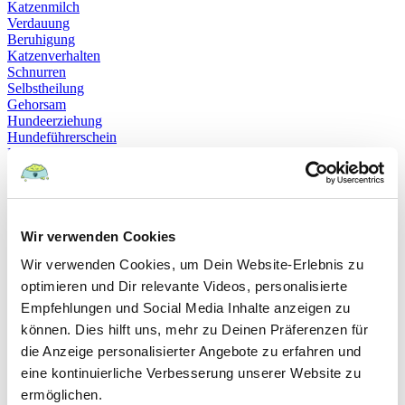
Katzenmilch
Verdauung
Beruhigung
Katzenverhalten
Schnurren
Selbstheilung
Gehorsam
Hundeerziehung
Hundeführerschein
Prüfung
Sachkundenachweis
Sozialverträglichkeit
Bloodhound
Hundesport
Mantrailing
Wir verwenden Cookies
Rettungshund
Wir verwenden Cookies, um Dein Website-Erlebnis zu
Schäferhund
Schweißhund
optimieren und Dir relevante Videos, personalisierte
exzessives Lecken
Empfehlungen und Social Media Inhalte anzeigen zu
Niesen
können. Dies hilft uns, mehr zu Deinen Präferenzen für
Hepatitis
Impfen
die Anzeige personalisierter Angebote zu erfahren und
Leptospirose
eine kontinuierliche Verbesserung unserer Website zu
Parvovirose
ermöglichen.
Staupe