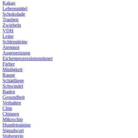
Kakao
Lebensmittel
Schokolade
Trauben
Zwiebeln
VDH
Leine
Schleppleine
Atemnot
Augenreizung
Eichenprozessionsspinner
Fieber
Müdigkeit
Raupe
Schädlinge
Schwindel
Baden
Gesundheit
Verhalten
Chip
Chippen
Mikrochip
Hundetraining
Signalwort
Stubenrein