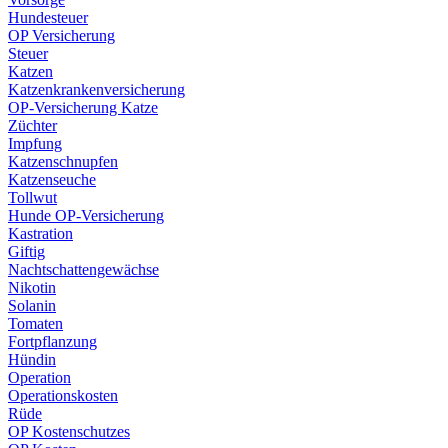
Hundesteuer
OP Versicherung
Steuer
Katzen
Katzenkrankenversicherung
OP-Versicherung Katze
Züchter
Impfung
Katzenschnupfen
Katzenseuche
Tollwut
Hunde OP-Versicherung
Kastration
Giftig
Nachtschattengewächse
Nikotin
Solanin
Tomaten
Fortpflanzung
Hündin
Operation
Operationskosten
Rüde
OP Kostenschutzes