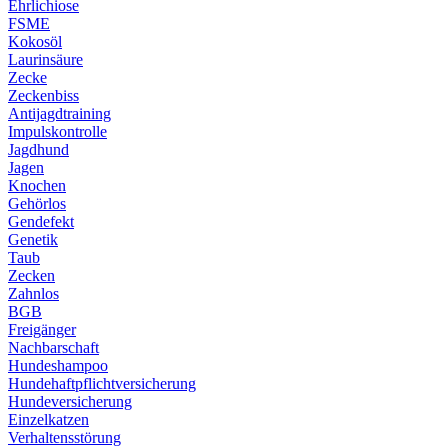
Ehrlichiose
FSME
Kokosöl
Laurinsäure
Zecke
Zeckenbiss
Antijagdtraining
Impulskontrolle
Jagdhund
Jagen
Knochen
Gehörlos
Gendefekt
Genetik
Taub
Zecken
Zahnlos
BGB
Freigänger
Nachbarschaft
Hundeshampoo
Hundehaftpflichtversicherung
Hundeversicherung
Einzelkatzen
Verhaltensstörung