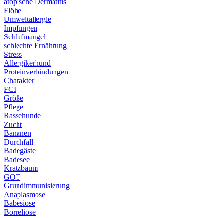
atopische Dermatitis
Flöhe
Umweltallergie
Impfungen
Schlafmangel
schlechte Ernährung
Stress
Allergikerhund
Proteinverbindungen
Charakter
FCI
Größe
Pflege
Rassehunde
Zucht
Bananen
Durchfall
Badegäste
Badesee
Kratzbaum
GOT
Grundimmunisierung
Anaplasmose
Babesiose
Borreliose