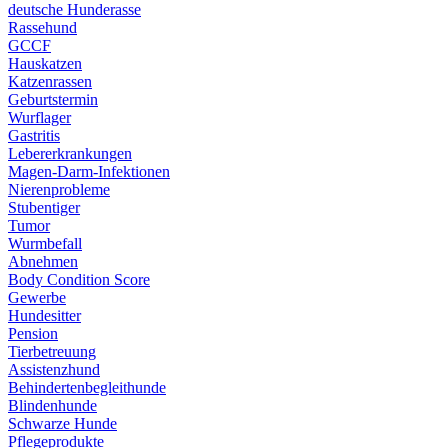
deutsche Hunderasse
Rassehund
GCCF
Hauskatzen
Katzenrassen
Geburtstermin
Wurflager
Gastritis
Lebererkrankungen
Magen-Darm-Infektionen
Nierenprobleme
Stubentiger
Tumor
Wurmbefall
Abnehmen
Body Condition Score
Gewerbe
Hundesitter
Pension
Tierbetreuung
Assistenzhund
Behindertenbegleithunde
Blindenhunde
Schwarze Hunde
Pflegeprodukte