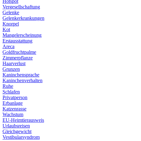
Hotspot
Vergesellschaftung
Gelenke
Gelenkerkrankungen
Knorpel
Kot
Mangelerscheinung
Erstausstattung
Areca
Goldfruchtpalme
Zimmerpflanze
Haarverlust
Grunzen
Kaninchensprache
Kaninchenverhalten
Ruhe
Schlafen
Privatperson
Erbanlage
Katzenrasse
Wachstum
EU-Heimtierausweis
Urlaubsreisen
Gleichgewicht
Vestibularsyndrom