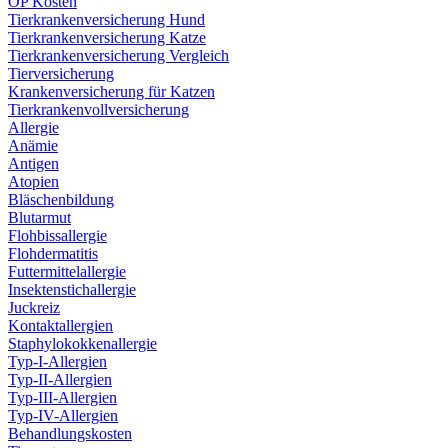
OP Kosten
Tierkrankenversicherung Hund
Tierkrankenversicherung Katze
Tierkrankenversicherung Vergleich
Tierversicherung
Krankenversicherung für Katzen
Tierkrankenvollversicherung
Allergie
Anämie
Antigen
Atopien
Bläschenbildung
Blutarmut
Flohbissallergie
Flohdermatitis
Futtermittelallergie
Insektenstichallergie
Juckreiz
Kontaktallergien
Staphylokokkenallergie
Typ-I-Allergien
Typ-II-Allergien
Typ-III-Allergien
Typ-IV-Allergien
Behandlungskosten