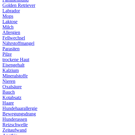
Golden Retriever
Labrador
Mops
Laktose
Milch
Allergien
Fellwechsel
Nährstoffmangel
Parasiten
Pilze
trockene Haut
Eisengehalt
Kalzium
Mineralstoffe
Nieren
Oxalsäure
Bauch
Kotabsatz
Haare
Hundehaarallergie
Bewegungsdrang
Hunderassen
Reizschwelle
Zeitaufwand