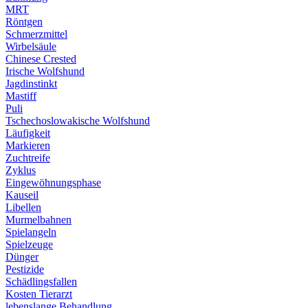
MRT
Röntgen
Schmerzmittel
Wirbelsäule
Chinese Crested
Irische Wolfshund
Jagdinstinkt
Mastiff
Puli
Tschechoslowakische Wolfshund
Läufigkeit
Markieren
Zuchtreife
Zyklus
Eingewöhnungsphase
Kauseil
Libellen
Murmelbahnen
Spielangeln
Spielzeuge
Dünger
Pestizide
Schädlingsfallen
Kosten Tierarzt
lebenslange Behandlung