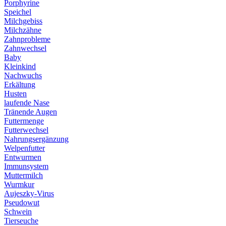
Porphyrine
Speichel
Milchgebiss
Milchzähne
Zahnprobleme
Zahnwechsel
Baby
Kleinkind
Nachwuchs
Erkältung
Husten
laufende Nase
Tränende Augen
Futtermenge
Futterwechsel
Nahrungsergänzung
Welpenfutter
Entwurmen
Immunsystem
Muttermilch
Wurmkur
Aujeszky-Virus
Pseudowut
Schwein
Tierseuche