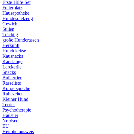
Erste-Hilfe-Set
Futterplatz
Hausapotheke
Hundespielzeug
Gewicht
Stillen
Trächtig
große Hunderassen
Herkunft
Hundekekse
Kausnacks
Kaustange
Lerckerlie
Snacks
Bullterrier
Rasseliste
Körpersprache
Ruhezeiten
Kleiner Hund
Terrier
Psychotherapie
Haustier
Nordsee
EU
Heimtierausweis