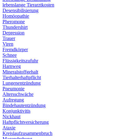
lebenslange Tierarztkosten
Desensibilisierung
Homöopathie
Pheromone
Thundershirt
Depression
Trauer
Viren
Fremdkörper
Schnee
Flüssigkeitszufuhr
Harnweg
Mineralstoffgehalt
Tierhalterhaftpflicht
Lungenentzündung
Pneumonie
Altersschwäche
Aufregung
Bindehautentzündung
Konjunktivitis
Nickhaut
Haftpflichtversicherung
Ataxie
Kreislaufzusammenbruch
Magendrehung