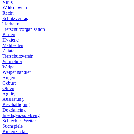
Virus
Wildschwein
Recht
Schutzvertrag
Tierheim
Tierschutzorganisation
Barfen
Hygiene
Mahlzeiten
Zutaten
Tierschutzverein
Vermehrer
Welpen
Welpenhändler
Augen
Geburt
Ohren
Agility
Auslastung
Beschäftigung
Dogdancing
Intelligenzspielzeug
Schlechtes Wetter
Suchspiele
Birkenzucker