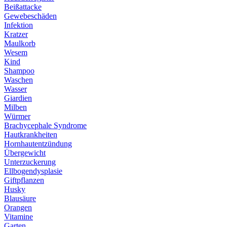
Beißattacke
Gewebeschäden
Infektion
Kratzer
Maulkorb
Wesem
Kind
Shampoo
Waschen
Wasser
Giardien
Milben
Würmer
Brachycephale Syndrome
Hautkrankheiten
Hornhautentzündung
Übergewicht
Unterzuckerung
Ellbogendysplasie
Giftpflanzen
Husky
Blausäure
Orangen
Vitamine
Garten