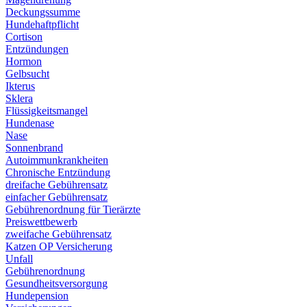
Deckungssumme
Hundehaftpflicht
Cortison
Entzündungen
Hormon
Gelbsucht
Ikterus
Sklera
Flüssigkeitsmangel
Hundenase
Nase
Sonnenbrand
Autoimmunkrankheiten
Chronische Entzündung
dreifache Gebührensatz
einfacher Gebührensatz
Gebührenordnung für Tierärzte
Preiswettbewerb
zweifache Gebührensatz
Katzen OP Versicherung
Unfall
Gebührenordnung
Gesundheitsversorgung
Hundepension