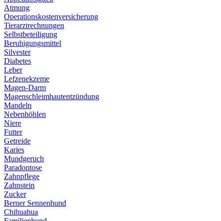
Atmung
Operationskostenversicherung
Tierarztrechnungen
Selbstbeteiligung
Beruhigungsmittel
Silvester
Diabetes
Leber
Lefzenekzeme
Magen-Darm
Magenschleimhautentzündung
Mandeln
Nebenhöhlen
Niere
Futter
Getreide
Karies
Mundgeruch
Paradontose
Zahnpflege
Zahnstein
Zucker
Berner Sennenhund
Chihuahua
Familienhund