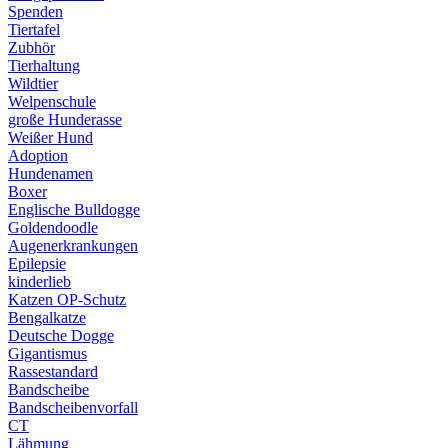
Spenden
Tiertafel
Zubhör
Tierhaltung
Wildtier
Welpenschule
große Hunderasse
Weißer Hund
Adoption
Hundenamen
Boxer
Englische Bulldogge
Goldendoodle
Augenerkrankungen
Epilepsie
kinderlieb
Katzen OP-Schutz
Bengalkatze
Deutsche Dogge
Gigantismus
Rassestandard
Bandscheibe
Bandscheibenvorfall
CT
Lähmung