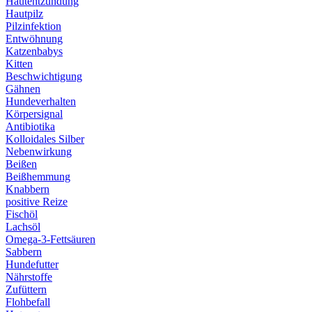
Hautentzündung
Hautpilz
Pilzinfektion
Entwöhnung
Katzenbabys
Kitten
Beschwichtigung
Gähnen
Hundeverhalten
Körpersignal
Antibiotika
Kolloidales Silber
Nebenwirkung
Beißen
Beißhemmung
Knabbern
positive Reize
Fischöl
Lachsöl
Omega-3-Fettsäuren
Sabbern
Hundefutter
Nährstoffe
Zufüttern
Flohbefall