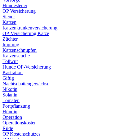
Hundesteuer
OP Versicherung
Steuer
Katzen
Katzenkrankenversicherung
OP-Versicherung Katze
Züchter
Impfung
Katzenschnupfen
Katzenseuche
Tollwut
Hunde OP-Versicherung
Kastration
Giftig
Nachtschattengewächse
Nikotin
Solanin
Tomaten
Fortpflanzung
Hündin
Operation
Operationskosten
Rüde
OP Kostenschutzes