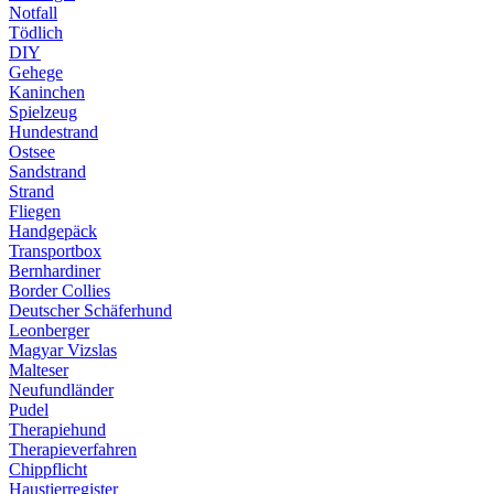
Notfall
Tödlich
DIY
Gehege
Kaninchen
Spielzeug
Hundestrand
Ostsee
Sandstrand
Strand
Fliegen
Handgepäck
Transportbox
Bernhardiner
Border Collies
Deutscher Schäferhund
Leonberger
Magyar Vizslas
Malteser
Neufundländer
Pudel
Therapiehund
Therapieverfahren
Chippflicht
Haustierregister