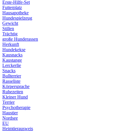
Erste-Hilfe-Set
Futterplatz
Hausapotheke
Hundespielzeug
Gewicht
Stillen
Trächtig
große Hunderassen
Herkunft
Hundekekse
Kausnacks
Kaustange
Lerckerlie
Snacks
Bullterrier
Rasseliste
Körpersprache
Ruhezeiten
Kleiner Hund
Terrier
Psychotherapie
Haustier
Nordsee
EU
Heimtierausweis