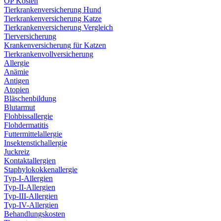
OP Kosten
Tierkrankenversicherung Hund
Tierkrankenversicherung Katze
Tierkrankenversicherung Vergleich
Tierversicherung
Krankenversicherung für Katzen
Tierkrankenvollversicherung
Allergie
Anämie
Antigen
Atopien
Bläschenbildung
Blutarmut
Flohbissallergie
Flohdermatitis
Futtermittelallergie
Insektenstichallergie
Juckreiz
Kontaktallergien
Staphylokokkenallergie
Typ-I-Allergien
Typ-II-Allergien
Typ-III-Allergien
Typ-IV-Allergien
Behandlungskosten