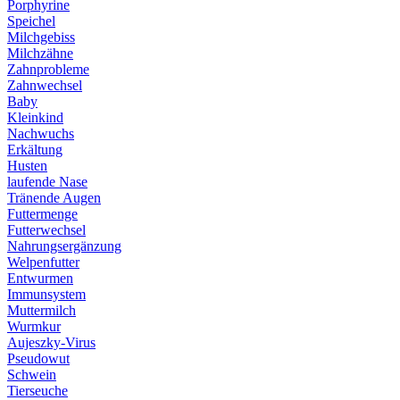
Porphyrine
Speichel
Milchgebiss
Milchzähne
Zahnprobleme
Zahnwechsel
Baby
Kleinkind
Nachwuchs
Erkältung
Husten
laufende Nase
Tränende Augen
Futtermenge
Futterwechsel
Nahrungsergänzung
Welpenfutter
Entwurmen
Immunsystem
Muttermilch
Wurmkur
Aujeszky-Virus
Pseudowut
Schwein
Tierseuche