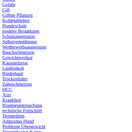
Gefahr
Gift
Giftige Pflanzen
Kohletabletten
Hundeschule
positive Bestärkung
Schutzaggression
Selbstverteidigung
Wettbewerbsaggression
Bauchschmerzen
Gewichtsverlust
Kauspielzeug
Lustlosikeit
Rinderhaut
Trockenfutter
Zahnschmerzen
HCC
Arzt
Krankheit
Routineuntersuchung
technische Fortschritt
Tiermedizin
Adipositas Hund
Probleme Übergewicht
Tierarztkosten Katze