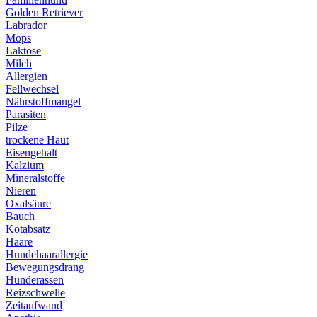
Golden Retriever
Labrador
Mops
Laktose
Milch
Allergien
Fellwechsel
Nährstoffmangel
Parasiten
Pilze
trockene Haut
Eisengehalt
Kalzium
Mineralstoffe
Nieren
Oxalsäure
Bauch
Kotabsatz
Haare
Hundehaarallergie
Bewegungsdrang
Hunderassen
Reizschwelle
Zeitaufwand