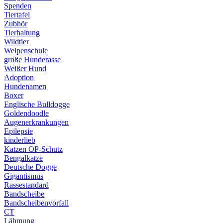
Spenden
Tiertafel
Zubhör
Tierhaltung
Wildtier
Welpenschule
große Hunderasse
Weißer Hund
Adoption
Hundenamen
Boxer
Englische Bulldogge
Goldendoodle
Augenerkrankungen
Epilepsie
kinderlieb
Katzen OP-Schutz
Bengalkatze
Deutsche Dogge
Gigantismus
Rassestandard
Bandscheibe
Bandscheibenvorfall
CT
Lähmung