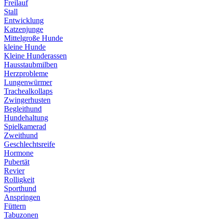
Freilauf
Stall
Entwicklung
Katzenjunge
Mittelgroße Hunde
kleine Hunde
Kleine Hunderassen
Hausstaubmilben
Herzprobleme
Lungenwürmer
Trachealkollaps
Zwingerhusten
Begleithund
Hundehaltung
Spielkamerad
Zweithund
Geschlechtsreife
Hormone
Pubertät
Revier
Rolligkeit
Sporthund
Anspringen
Füttern
Tabuzonen