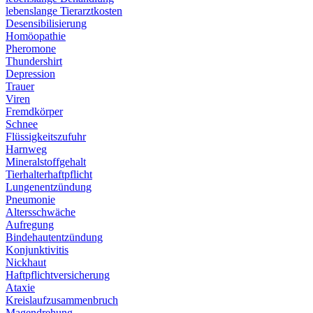
lebenslange Tierarztkosten
Desensibilisierung
Homöopathie
Pheromone
Thundershirt
Depression
Trauer
Viren
Fremdkörper
Schnee
Flüssigkeitszufuhr
Harnweg
Mineralstoffgehalt
Tierhalterhaftpflicht
Lungenentzündung
Pneumonie
Altersschwäche
Aufregung
Bindehautentzündung
Konjunktivitis
Nickhaut
Haftpflichtversicherung
Ataxie
Kreislaufzusammenbruch
Magendrehung