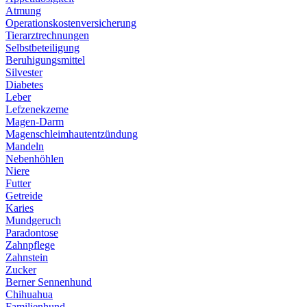
Atmung
Operationskostenversicherung
Tierarztrechnungen
Selbstbeteiligung
Beruhigungsmittel
Silvester
Diabetes
Leber
Lefzenekzeme
Magen-Darm
Magenschleimhautentzündung
Mandeln
Nebenhöhlen
Niere
Futter
Getreide
Karies
Mundgeruch
Paradontose
Zahnpflege
Zahnstein
Zucker
Berner Sennenhund
Chihuahua
Familienhund