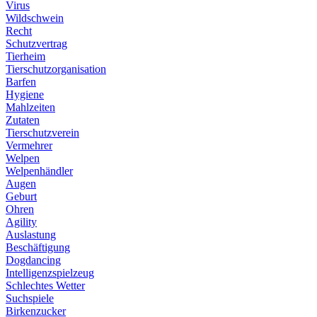
Virus
Wildschwein
Recht
Schutzvertrag
Tierheim
Tierschutzorganisation
Barfen
Hygiene
Mahlzeiten
Zutaten
Tierschutzverein
Vermehrer
Welpen
Welpenhändler
Augen
Geburt
Ohren
Agility
Auslastung
Beschäftigung
Dogdancing
Intelligenzspielzeug
Schlechtes Wetter
Suchspiele
Birkenzucker