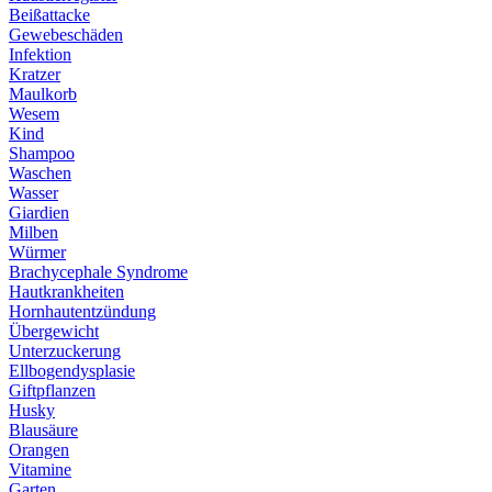
Beißattacke
Gewebeschäden
Infektion
Kratzer
Maulkorb
Wesem
Kind
Shampoo
Waschen
Wasser
Giardien
Milben
Würmer
Brachycephale Syndrome
Hautkrankheiten
Hornhautentzündung
Übergewicht
Unterzuckerung
Ellbogendysplasie
Giftpflanzen
Husky
Blausäure
Orangen
Vitamine
Garten