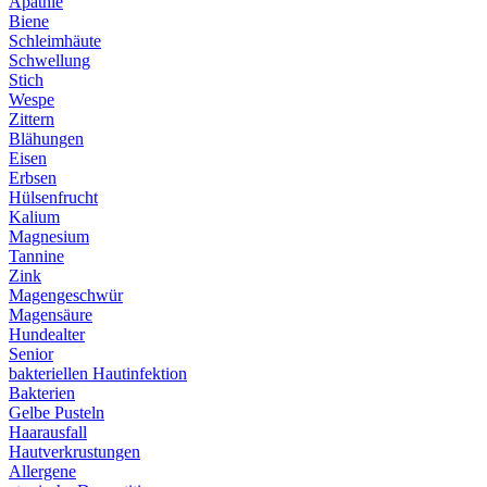
Apathie
Biene
Schleimhäute
Schwellung
Stich
Wespe
Zittern
Blähungen
Eisen
Erbsen
Hülsenfrucht
Kalium
Magnesium
Tannine
Zink
Magengeschwür
Magensäure
Hundealter
Senior
bakteriellen Hautinfektion
Bakterien
Gelbe Pusteln
Haarausfall
Hautverkrustungen
Allergene