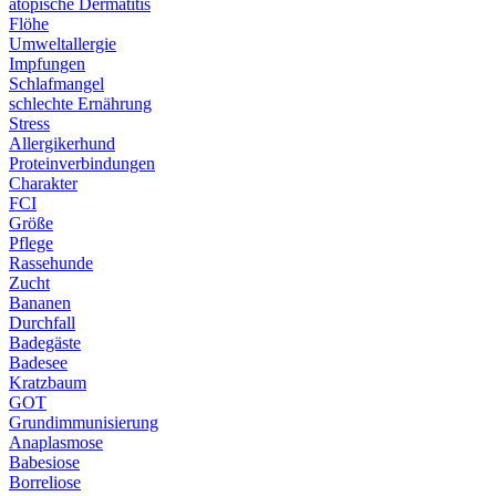
atopische Dermatitis
Flöhe
Umweltallergie
Impfungen
Schlafmangel
schlechte Ernährung
Stress
Allergikerhund
Proteinverbindungen
Charakter
FCI
Größe
Pflege
Rassehunde
Zucht
Bananen
Durchfall
Badegäste
Badesee
Kratzbaum
GOT
Grundimmunisierung
Anaplasmose
Babesiose
Borreliose