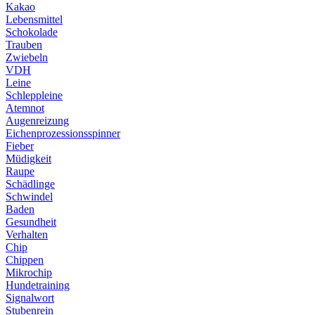
Kakao
Lebensmittel
Schokolade
Trauben
Zwiebeln
VDH
Leine
Schleppleine
Atemnot
Augenreizung
Eichenprozessionsspinner
Fieber
Müdigkeit
Raupe
Schädlinge
Schwindel
Baden
Gesundheit
Verhalten
Chip
Chippen
Mikrochip
Hundetraining
Signalwort
Stubenrein