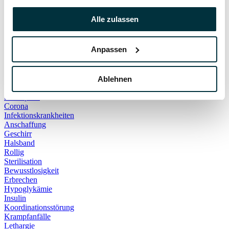
Hauskatze
Kater
Alle zulassen
Katzenspielzeug
Kälte
Leckerlies
Anpassen
Leinenführigkeit
Leinenpflicht
Schmerzen
Hundebett
Ablehnen
Schlaf
Schlafplatz
Corona
Infektionskrankheiten
Anschaffung
Geschirr
Halsband
Rollig
Sterilisation
Bewusstlosigkeit
Erbrechen
Hypoglykämie
Insulin
Koordinationsstörung
Krampfanfälle
Lethargie