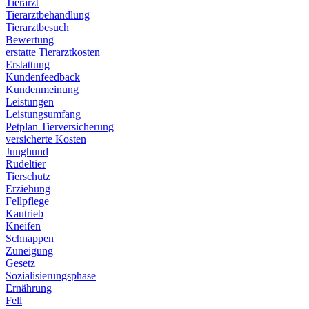
Tierarzt
Tierarztbehandlung
Tierarztbesuch
Bewertung
erstatte Tierarztkosten
Erstattung
Kundenfeedback
Kundenmeinung
Leistungen
Leistungsumfang
Petplan Tierversicherung
versicherte Kosten
Junghund
Rudeltier
Tierschutz
Erziehung
Fellpflege
Kautrieb
Kneifen
Schnappen
Zuneigung
Gesetz
Sozialisierungsphase
Ernährung
Fell