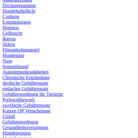
Deckungssumme
Hundehaftpflicht
Cortison
Entzündungen
Hormon
Gelbsucht
Ikterus
Sklera
Flüssigkeitsmangel
Hundenase
Nase
Sonnenbrand
Autoimmunkrankheiten
Chronische Entzündung
dreifache Gebührensatz
einfacher Gebührensatz
Gebührenordnung für Tierärzte
Preiswettbewerb
zweifache Gebührensatz
Katzen OP Versicherung
Unfall
Gebührenordnung
Gesundheitsversorgung
Hundepension