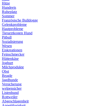
Hitze
Hundeeis
Ruheplatz
Sommer
Französische Bulldogge
Gelenkprobleme
Hautprobleme
Tierarztkosten Hund
Pitbull
Sozialisierung
Wesen
Eiskreationen
Feinschmecker
Hüttenkäse
Joghurt
Milchprodukte
Obst
Beagle
Jagdhunde
Versicherung
welpensicher
Listenhund
Rottweiler
Abgeschlagenheit
Appetitlosigkeit