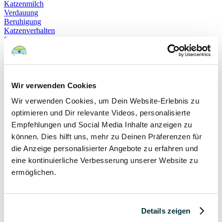
Katzenmilch
Verdauung
Beruhigung
Katzenverhalten
Schnurren
Selbstheilung
Gehorsam
Hundeerziehung
Hundeführerschein
Prüfung
Wir verwenden Cookies
Sachkundenachweis
Wir verwenden Cookies, um Dein Website-Erlebnis zu
Sozialverträglichkeit
Bloodhound
optimieren und Dir relevante Videos, personalisierte
Hundesport
Empfehlungen und Social Media Inhalte anzeigen zu
Mantrailing
können. Dies hilft uns, mehr zu Deinen Präferenzen für
Rettungshund
Schäferhund
die Anzeige personalisierter Angebote zu erfahren und
Schweißhund
eine kontinuierliche Verbesserung unserer Website zu
exzessives Lecken
ermöglichen.
Niesen
Hepatitis
Impfen
Leptospirose
Parvovirose
Details zeigen
Staupe