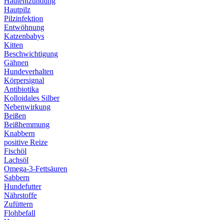
Hautentzündung
Hautpilz
Pilzinfektion
Entwöhnung
Katzenbabys
Kitten
Beschwichtigung
Gähnen
Hundeverhalten
Körpersignal
Antibiotika
Kolloidales Silber
Nebenwirkung
Beißen
Beißhemmung
Knabbern
positive Reize
Fischöl
Lachsöl
Omega-3-Fettsäuren
Sabbern
Hundefutter
Nährstoffe
Zufüttern
Flohbefall