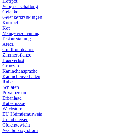
Hotspot
Vergesellschaftung
Gelenke
Gelenkerkrankungen
Knorpel
Kot
Mangelerscheinung
Erstausstattung
Areca
Goldfruchtpalme
Zimmerpflanze
Haarverlust
Grunzen
Kaninchensprache
Kaninchenverhalten
Ruhe
Schlafen
Privatperson
Erbanlage
Katzenrasse
Wachstum
EU-Heimtierausweis
Urlaubsreisen
Gleichgewicht
Vestibularsyndrom