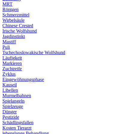
MRT
Röntgen
Schmerzmittel
Wirbelsäule
Chinese Crested
Irische Wolfshund
Jagdinstinkt
Mastiff
Puli
Tschechoslowakische Wolfshund
Läufigkeit
Markieren
Zuchtreife
Zyklus
Eingewöhnungsphase
Kauseil
Libellen
Murmelbahnen
Spielangeln
Spielzeuge
Dünger
Pestizide
Schädlingsfallen
Kosten Tierarzt
lebenslange Behandlung