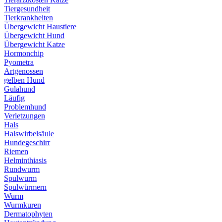
Tiergesundheit
Tierkrankheiten
Übergewicht Haustiere
Übergewicht Hund
Übergewicht Katze
Hormonchip
Pyometra
Artgenossen
gelben Hund
Gulahund
Läufig
Problemhund
Verletzungen
Hals
Halswirbelsäule
Hundegeschirr
Riemen
Helminthiasis
Rundwurm
Spulwurm
Spulwürmern
Wurm
Wurmkuren
Dermatophyten