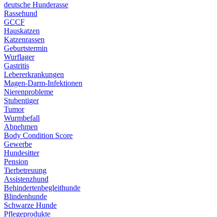
deutsche Hunderasse
Rassehund
GCCF
Hauskatzen
Katzenrassen
Geburtstermin
Wurflager
Gastritis
Lebererkrankungen
Magen-Darm-Infektionen
Nierenprobleme
Stubentiger
Tumor
Wurmbefall
Abnehmen
Body Condition Score
Gewerbe
Hundesitter
Pension
Tierbetreuung
Assistenzhund
Behindertenbegleithunde
Blindenhunde
Schwarze Hunde
Pflegeprodukte