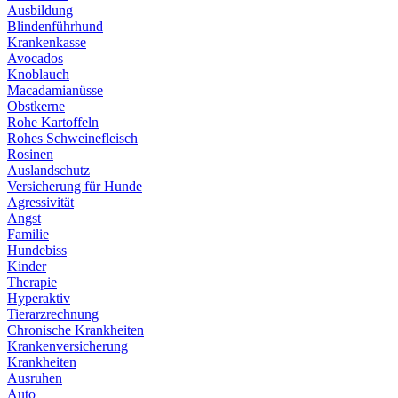
Ausbildung
Blindenführhund
Krankenkasse
Avocados
Knoblauch
Macadamianüsse
Obstkerne
Rohe Kartoffeln
Rohes Schweinefleisch
Rosinen
Auslandschutz
Versicherung für Hunde
Agressivität
Angst
Familie
Hundebiss
Kinder
Therapie
Hyperaktiv
Tierarzrechnung
Chronische Krankheiten
Krankenversicherung
Krankheiten
Ausruhen
Auto