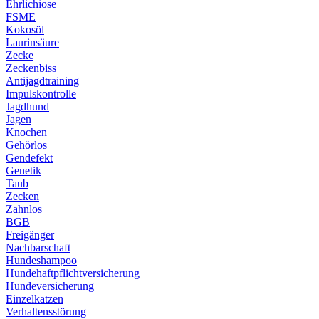
Ehrlichiose
FSME
Kokosöl
Laurinsäure
Zecke
Zeckenbiss
Antijagdtraining
Impulskontrolle
Jagdhund
Jagen
Knochen
Gehörlos
Gendefekt
Genetik
Taub
Zecken
Zahnlos
BGB
Freigänger
Nachbarschaft
Hundeshampoo
Hundehaftpflichtversicherung
Hundeversicherung
Einzelkatzen
Verhaltensstörung