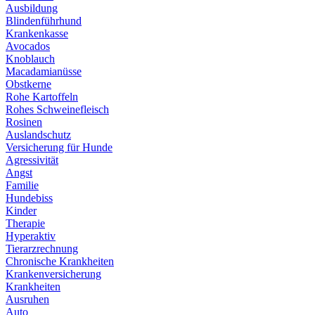
Ausbildung
Blindenführhund
Krankenkasse
Avocados
Knoblauch
Macadamianüsse
Obstkerne
Rohe Kartoffeln
Rohes Schweinefleisch
Rosinen
Auslandschutz
Versicherung für Hunde
Agressivität
Angst
Familie
Hundebiss
Kinder
Therapie
Hyperaktiv
Tierarzrechnung
Chronische Krankheiten
Krankenversicherung
Krankheiten
Ausruhen
Auto