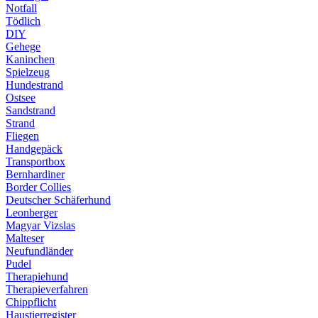
Notfall
Tödlich
DIY
Gehege
Kaninchen
Spielzeug
Hundestrand
Ostsee
Sandstrand
Strand
Fliegen
Handgepäck
Transportbox
Bernhardiner
Border Collies
Deutscher Schäferhund
Leonberger
Magyar Vizslas
Malteser
Neufundländer
Pudel
Therapiehund
Therapieverfahren
Chippflicht
Haustierregister