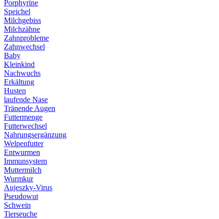
Porphyrine
Speichel
Milchgebiss
Milchzähne
Zahnprobleme
Zahnwechsel
Baby
Kleinkind
Nachwuchs
Erkältung
Husten
laufende Nase
Tränende Augen
Futtermenge
Futterwechsel
Nahrungsergänzung
Welpenfutter
Entwurmen
Immunsystem
Muttermilch
Wurmkur
Aujeszky-Virus
Pseudowut
Schwein
Tierseuche