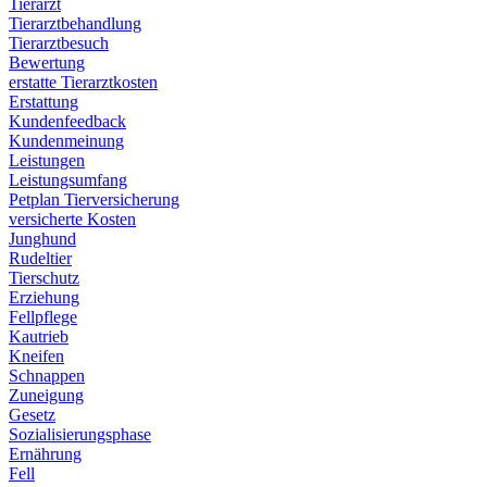
Tierarzt
Tierarztbehandlung
Tierarztbesuch
Bewertung
erstatte Tierarztkosten
Erstattung
Kundenfeedback
Kundenmeinung
Leistungen
Leistungsumfang
Petplan Tierversicherung
versicherte Kosten
Junghund
Rudeltier
Tierschutz
Erziehung
Fellpflege
Kautrieb
Kneifen
Schnappen
Zuneigung
Gesetz
Sozialisierungsphase
Ernährung
Fell