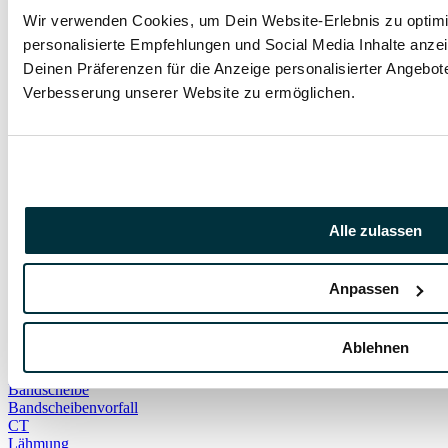
Spenden
Wir verwenden Cookies, um Dein Website-Erlebnis zu optimie
Tiertafel
personalisierte Empfehlungen und Social Media Inhalte anzei
Zubhör
Tierhaltung
Deinen Präferenzen für die Anzeige personalisierter Angebote
Wildtier
Verbesserung unserer Website zu ermöglichen.
Welpenschule
große Hunderasse
Weißer Hund
Adoption
Hundenamen
Boxer
Englische Bulldogge
Goldendoodle
Alle zulassen
Augenerkrankungen
Epilepsie
kinderlieb
Anpassen
Katzen OP-Schutz
Bengalkatze
Deutsche Dogge
Ablehnen
Gigantismus
Rassestandard
Bandscheibe
Bandscheibenvorfall
CT
Lähmung