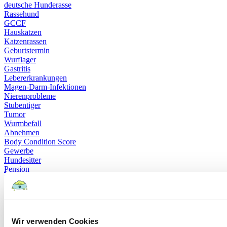
deutsche Hunderasse
Rassehund
GCCF
Hauskatzen
Katzenrassen
Geburtstermin
Wurflager
Gastritis
Lebererkrankungen
Magen-Darm-Infektionen
Nierenprobleme
Stubentiger
Tumor
Wurmbefall
Abnehmen
Body Condition Score
Gewerbe
Hundesitter
Pension
Tierbetreuung
Assistenzhund
Behindertenbegleithunde
Blindenhunde
Schwarze Hunde
Wir verwenden Cookies
Pflegeprodukte