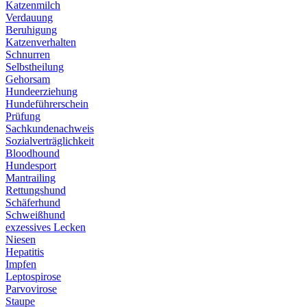
Katzenmilch
Verdauung
Beruhigung
Katzenverhalten
Schnurren
Selbstheilung
Gehorsam
Hundeerziehung
Hundeführerschein
Prüfung
Sachkundenachweis
Sozialverträglichkeit
Bloodhound
Hundesport
Mantrailing
Rettungshund
Schäferhund
Schweißhund
exzessives Lecken
Niesen
Hepatitis
Impfen
Leptospirose
Parvovirose
Staupe