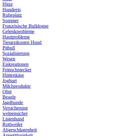
Hitze
Hundeeis
Ruheplatz
Sommer
Französische Bulldogge
Gelenkprobleme
Hautprobleme
Tierarztkosten Hund
Pitbull
Sozialisierung
Wesen
Eiskreationen
Feinschmecker
Hüttenkäse
Joghurt
Milchprodukte
Obst
Beagle
Jagdhunde
Versicherung
welpensicher
Listenhund
Rottweiler
Abgeschlagenheit
Appetitlosigkeit