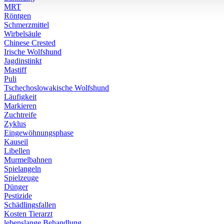
MRT
Röntgen
Schmerzmittel
Wirbelsäule
Chinese Crested
Irische Wolfshund
Jagdinstinkt
Mastiff
Puli
Tschechoslowakische Wolfshund
Läufigkeit
Markieren
Zuchtreife
Zyklus
Eingewöhnungsphase
Kauseil
Libellen
Murmelbahnen
Spielangeln
Spielzeuge
Dünger
Pestizide
Schädlingsfallen
Kosten Tierarzt
lebenslange Behandlung