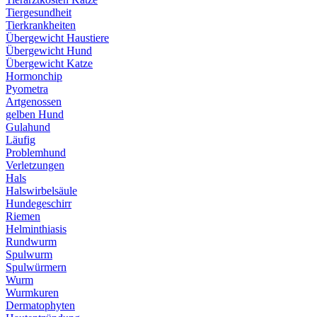
Tiergesundheit
Tierkrankheiten
Übergewicht Haustiere
Übergewicht Hund
Übergewicht Katze
Hormonchip
Pyometra
Artgenossen
gelben Hund
Gulahund
Läufig
Problemhund
Verletzungen
Hals
Halswirbelsäule
Hundegeschirr
Riemen
Helminthiasis
Rundwurm
Spulwurm
Spulwürmern
Wurm
Wurmkuren
Dermatophyten