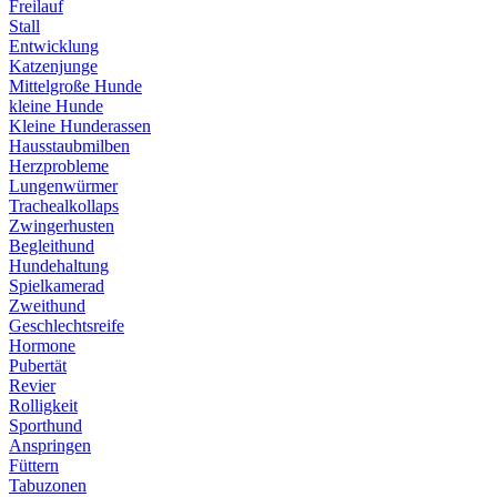
Freilauf
Stall
Entwicklung
Katzenjunge
Mittelgroße Hunde
kleine Hunde
Kleine Hunderassen
Hausstaubmilben
Herzprobleme
Lungenwürmer
Trachealkollaps
Zwingerhusten
Begleithund
Hundehaltung
Spielkamerad
Zweithund
Geschlechtsreife
Hormone
Pubertät
Revier
Rolligkeit
Sporthund
Anspringen
Füttern
Tabuzonen