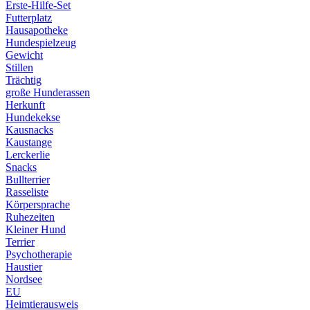
Erste-Hilfe-Set
Futterplatz
Hausapotheke
Hundespielzeug
Gewicht
Stillen
Trächtig
große Hunderassen
Herkunft
Hundekekse
Kausnacks
Kaustange
Lerckerlie
Snacks
Bullterrier
Rasseliste
Körpersprache
Ruhezeiten
Kleiner Hund
Terrier
Psychotherapie
Haustier
Nordsee
EU
Heimtierausweis