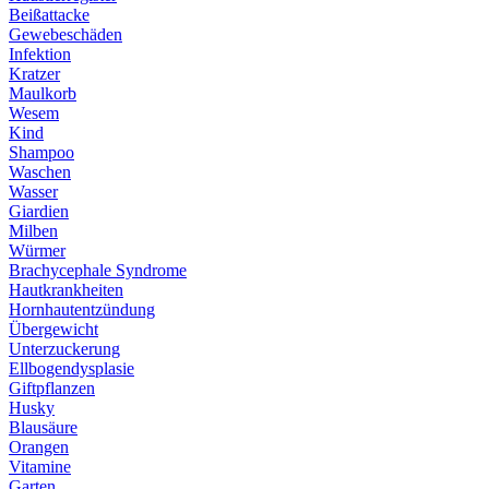
Beißattacke
Gewebeschäden
Infektion
Kratzer
Maulkorb
Wesem
Kind
Shampoo
Waschen
Wasser
Giardien
Milben
Würmer
Brachycephale Syndrome
Hautkrankheiten
Hornhautentzündung
Übergewicht
Unterzuckerung
Ellbogendysplasie
Giftpflanzen
Husky
Blausäure
Orangen
Vitamine
Garten