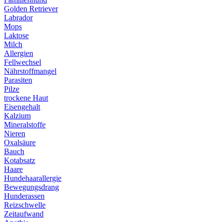
Golden Retriever
Labrador
Mops
Laktose
Milch
Allergien
Fellwechsel
Nährstoffmangel
Parasiten
Pilze
trockene Haut
Eisengehalt
Kalzium
Mineralstoffe
Nieren
Oxalsäure
Bauch
Kotabsatz
Haare
Hundehaarallergie
Bewegungsdrang
Hunderassen
Reizschwelle
Zeitaufwand