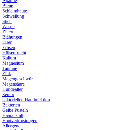
Apathie
Biene
Schleimhäute
Schwellung
Stich
Wespe
Zittern
Blähungen
Eisen
Erbsen
Hülsenfrucht
Kalium
Magnesium
Tannine
Zink
Magengeschwür
Magensäure
Hundealter
Senior
bakteriellen Hautinfektion
Bakterien
Gelbe Pusteln
Haarausfall
Hautverkrustungen
Allergene