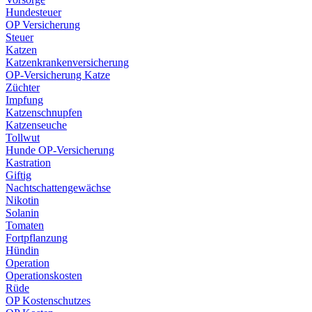
Hundesteuer
OP Versicherung
Steuer
Katzen
Katzenkrankenversicherung
OP-Versicherung Katze
Züchter
Impfung
Katzenschnupfen
Katzenseuche
Tollwut
Hunde OP-Versicherung
Kastration
Giftig
Nachtschattengewächse
Nikotin
Solanin
Tomaten
Fortpflanzung
Hündin
Operation
Operationskosten
Rüde
OP Kostenschutzes