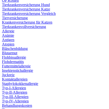
OP Kosten
Tierkrankenversicherung Hund
Tierkrankenversicherung Katze
Tierkrankenversicherung Vergleich
Tierversicherung
Krankenversicherung für Katzen
Tierkrankenvollversicherung
Allergie
Anämie
Antigen
Atopien
Bläschenbildung
Blutarmut
Flohbissallergie
Flohdermatitis
Futtermittelallergie
Insektenstichallergie
Juckreiz
Kontaktallergien
Staphylokokkenallergie
Typ-I-Allergien
Typ-II-Allergien
Typ-III-Allergien
Typ-IV-Allergien
Behandlungskosten