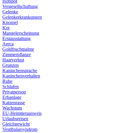
Hotspot
Vergesellschaftung
Gelenke
Gelenkerkrankungen
Knorpel
Kot
Mangelerscheinung
Erstausstattung
Areca
Goldfruchtpalme
Zimmerpflanze
Haarverlust
Grunzen
Kaninchensprache
Kaninchenverhalten
Ruhe
Schlafen
Privatperson
Erbanlage
Katzenrasse
Wachstum
EU-Heimtierausweis
Urlaubsreisen
Gleichgewicht
Vestibularsyndrom