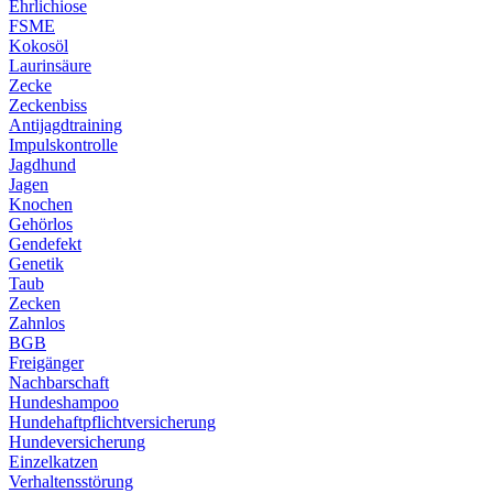
Ehrlichiose
FSME
Kokosöl
Laurinsäure
Zecke
Zeckenbiss
Antijagdtraining
Impulskontrolle
Jagdhund
Jagen
Knochen
Gehörlos
Gendefekt
Genetik
Taub
Zecken
Zahnlos
BGB
Freigänger
Nachbarschaft
Hundeshampoo
Hundehaftpflichtversicherung
Hundeversicherung
Einzelkatzen
Verhaltensstörung