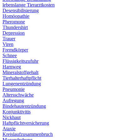
lebenslange Tierarztkosten
Desensibilisierung
Homöopathie
Pheromone
Thundershirt
Depression
Trauer
Viren
Fremdkörper
Schnee
Flüssigkeitszufuhr
Harnweg
Mineralstoffgehalt
Tierhalterhaftpflicht
Lungenentzündung
Pneumonie
Altersschwäche
Aufregung
Bindehautentzündung
Konjunktivitis
Nickhaut
Haftpflichtversicherung
Ataxie
Kreislaufzusammenbruch
Magendrehung