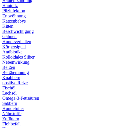
Hautentzündung
Hautpilz
Pilzinfektion
Entwöhnung
Katzenbabys
Kitten
Beschwichtigung
Gähnen
Hundeverhalten
Körpersignal
Antibiotika
Kolloidales Silber
Nebenwirkung
Beißen
Beißhemmung
Knabbern
positive Reize
Fischöl
Lachsöl
Omega-3-Fettsäuren
Sabbern
Hundefutter
Nährstoffe
Zufüttern
Flohbefall