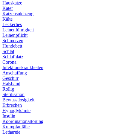
Hauskatze
Kater
Katzenspielzeug
Kälte
Leckerlies
Leinenführigkeit
Leinenpflicht
Schmerzen
Hundebett
Schlaf
Schlafplatz
Corona
Infektionskrankheiten
Anschaffung
Geschirr
Halsband
Rollig
Sterilisation
Bewusstlosigkeit
Erbrechen
Hypoglykämie
Insulin
Koordinationsstörung
Krampfanfälle
Lethargie