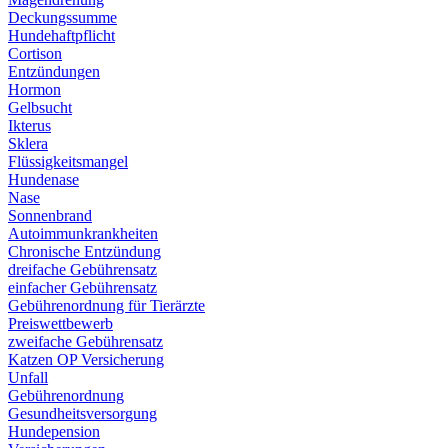
Deckungssumme
Hundehaftpflicht
Cortison
Entzündungen
Hormon
Gelbsucht
Ikterus
Sklera
Flüssigkeitsmangel
Hundenase
Nase
Sonnenbrand
Autoimmunkrankheiten
Chronische Entzündung
dreifache Gebührensatz
einfacher Gebührensatz
Gebührenordnung für Tierärzte
Preiswettbewerb
zweifache Gebührensatz
Katzen OP Versicherung
Unfall
Gebührenordnung
Gesundheitsversorgung
Hundepension