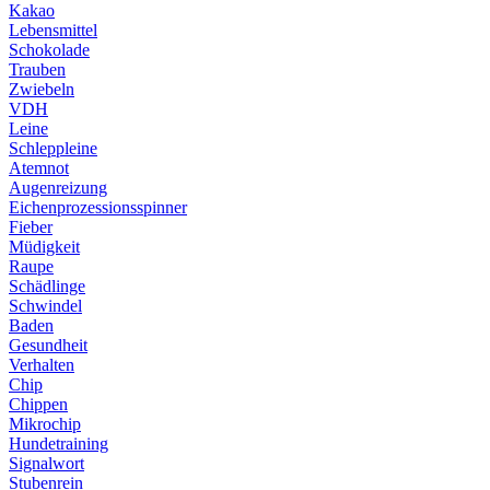
Kakao
Lebensmittel
Schokolade
Trauben
Zwiebeln
VDH
Leine
Schleppleine
Atemnot
Augenreizung
Eichenprozessionsspinner
Fieber
Müdigkeit
Raupe
Schädlinge
Schwindel
Baden
Gesundheit
Verhalten
Chip
Chippen
Mikrochip
Hundetraining
Signalwort
Stubenrein