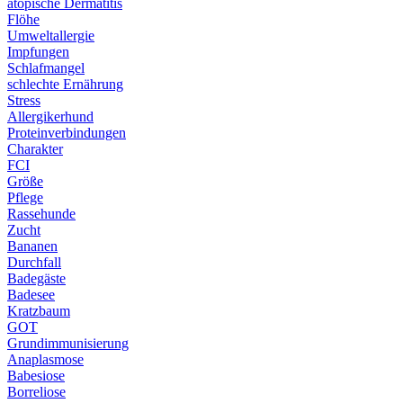
atopische Dermatitis
Flöhe
Umweltallergie
Impfungen
Schlafmangel
schlechte Ernährung
Stress
Allergikerhund
Proteinverbindungen
Charakter
FCI
Größe
Pflege
Rassehunde
Zucht
Bananen
Durchfall
Badegäste
Badesee
Kratzbaum
GOT
Grundimmunisierung
Anaplasmose
Babesiose
Borreliose