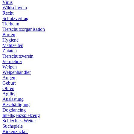
Virus
Wildschwein
Recht
Schutzvertrag
Tierheim
Tierschutzorganisation
Barfen
Hygiene
Mahlzeiten
Zutaten
Tierschutzverein
Vermehrer
Welpen
Welpenhändler
Augen
Geburt
Ohren
Agility
Auslastung
Beschäftigung
Dogdancing
Intelligenzspielzeug
Schlechtes Wetter
Suchspiele
Birkenzucker