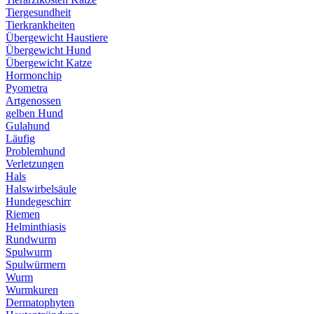
Tiergesundheit
Tierkrankheiten
Übergewicht Haustiere
Übergewicht Hund
Übergewicht Katze
Hormonchip
Pyometra
Artgenossen
gelben Hund
Gulahund
Läufig
Problemhund
Verletzungen
Hals
Halswirbelsäule
Hundegeschirr
Riemen
Helminthiasis
Rundwurm
Spulwurm
Spulwürmern
Wurm
Wurmkuren
Dermatophyten