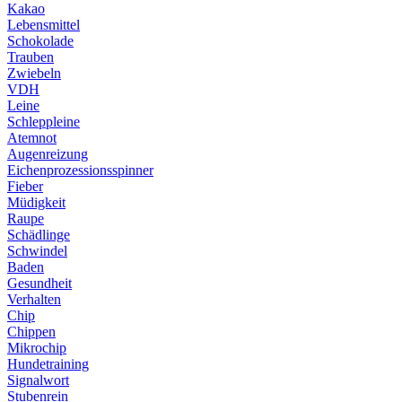
Kakao
Lebensmittel
Schokolade
Trauben
Zwiebeln
VDH
Leine
Schleppleine
Atemnot
Augenreizung
Eichenprozessionsspinner
Fieber
Müdigkeit
Raupe
Schädlinge
Schwindel
Baden
Gesundheit
Verhalten
Chip
Chippen
Mikrochip
Hundetraining
Signalwort
Stubenrein