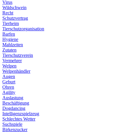
Virus
Wildschwein
Recht
Schutzvertrag
Tierheim
Tierschutzorganisation
Barfen
Hygiene
Mahlzeiten
Zutaten
Tierschutzverein
Vermehrer
Welpen
Welpenhändler
Augen
Geburt
Ohren
Agility
Auslastung
Beschäftigung
Dogdancing
Intelligenzspielzeug
Schlechtes Wetter
Suchspiele
Birkenzucker