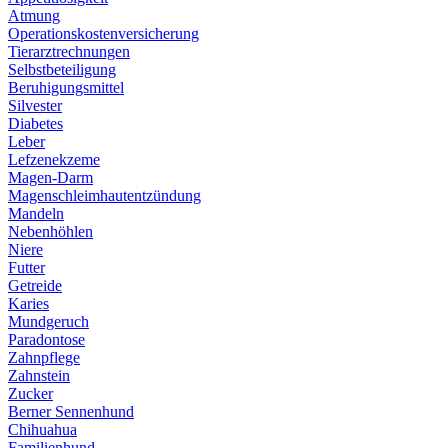
Atmung
Operationskostenversicherung
Tierarztrechnungen
Selbstbeteiligung
Beruhigungsmittel
Silvester
Diabetes
Leber
Lefzenekzeme
Magen-Darm
Magenschleimhautentzündung
Mandeln
Nebenhöhlen
Niere
Futter
Getreide
Karies
Mundgeruch
Paradontose
Zahnpflege
Zahnstein
Zucker
Berner Sennenhund
Chihuahua
Familienhund