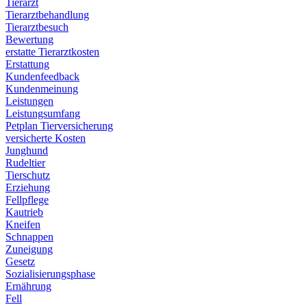
Tierarzt
Tierarztbehandlung
Tierarztbesuch
Bewertung
erstatte Tierarztkosten
Erstattung
Kundenfeedback
Kundenmeinung
Leistungen
Leistungsumfang
Petplan Tierversicherung
versicherte Kosten
Junghund
Rudeltier
Tierschutz
Erziehung
Fellpflege
Kautrieb
Kneifen
Schnappen
Zuneigung
Gesetz
Sozialisierungsphase
Ernährung
Fell