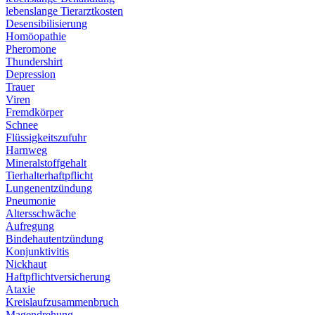
lebenslange Tierarztkosten
Desensibilisierung
Homöopathie
Pheromone
Thundershirt
Depression
Trauer
Viren
Fremdkörper
Schnee
Flüssigkeitszufuhr
Harnweg
Mineralstoffgehalt
Tierhalterhaftpflicht
Lungenentzündung
Pneumonie
Altersschwäche
Aufregung
Bindehautentzündung
Konjunktivitis
Nickhaut
Haftpflichtversicherung
Ataxie
Kreislaufzusammenbruch
Magendrehung