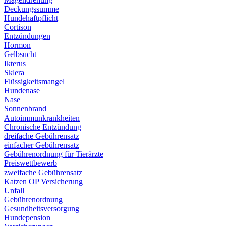
Deckungssumme
Hundehaftpflicht
Cortison
Entzündungen
Hormon
Gelbsucht
Ikterus
Sklera
Flüssigkeitsmangel
Hundenase
Nase
Sonnenbrand
Autoimmunkrankheiten
Chronische Entzündung
dreifache Gebührensatz
einfacher Gebührensatz
Gebührenordnung für Tierärzte
Preiswettbewerb
zweifache Gebührensatz
Katzen OP Versicherung
Unfall
Gebührenordnung
Gesundheitsversorgung
Hundepension