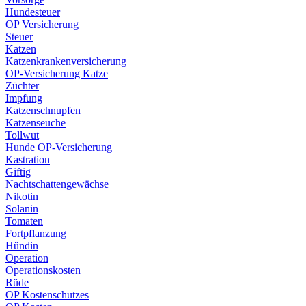
Hundesteuer
OP Versicherung
Steuer
Katzen
Katzenkrankenversicherung
OP-Versicherung Katze
Züchter
Impfung
Katzenschnupfen
Katzenseuche
Tollwut
Hunde OP-Versicherung
Kastration
Giftig
Nachtschattengewächse
Nikotin
Solanin
Tomaten
Fortpflanzung
Hündin
Operation
Operationskosten
Rüde
OP Kostenschutzes