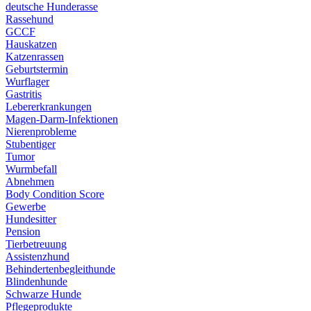
deutsche Hunderasse
Rassehund
GCCF
Hauskatzen
Katzenrassen
Geburtstermin
Wurflager
Gastritis
Lebererkrankungen
Magen-Darm-Infektionen
Nierenprobleme
Stubentiger
Tumor
Wurmbefall
Abnehmen
Body Condition Score
Gewerbe
Hundesitter
Pension
Tierbetreuung
Assistenzhund
Behindertenbegleithunde
Blindenhunde
Schwarze Hunde
Pflegeprodukte