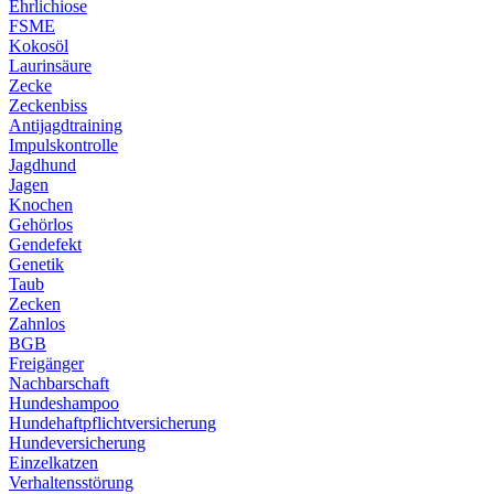
Ehrlichiose
FSME
Kokosöl
Laurinsäure
Zecke
Zeckenbiss
Antijagdtraining
Impulskontrolle
Jagdhund
Jagen
Knochen
Gehörlos
Gendefekt
Genetik
Taub
Zecken
Zahnlos
BGB
Freigänger
Nachbarschaft
Hundeshampoo
Hundehaftpflichtversicherung
Hundeversicherung
Einzelkatzen
Verhaltensstörung