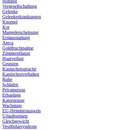
Hotspot
Vergesellschaftung
Gelenke
Gelenkerkrankungen
Knorpel
Kot
Mangelerscheinung
Erstausstattung
Areca
Goldfruchtpalme
Zimmerpflanze
Haarverlust
Grunzen
Kaninchensprache
Kaninchenverhalten
Ruhe
Schlafen
Privatperson
Erbanlage
Katzenrasse
Wachstum
EU-Heimtierausweis
Urlaubsreisen
Gleichgewicht
Vestibularsyndrom