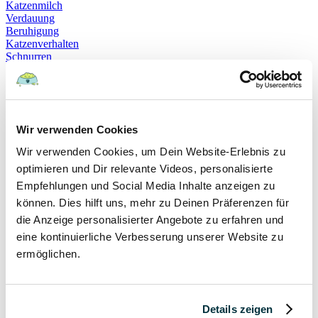
Katzenmilch
Verdauung
Beruhigung
Katzenverhalten
Schnurren
Selbstheilung
Gehorsam
Hundeerziehung
Hundeführerschein
Prüfung
Wir verwenden Cookies
Sachkundenachweis
Sozialverträglichkeit
Wir verwenden Cookies, um Dein Website-Erlebnis zu
Bloodhound
optimieren und Dir relevante Videos, personalisierte
Hundesport
Mantrailing
Empfehlungen und Social Media Inhalte anzeigen zu
Rettungshund
können. Dies hilft uns, mehr zu Deinen Präferenzen für
Schäferhund
die Anzeige personalisierter Angebote zu erfahren und
Schweißhund
exzessives Lecken
eine kontinuierliche Verbesserung unserer Website zu
Niesen
ermöglichen.
Hepatitis
Impfen
Leptospirose
Parvovirose
Details zeigen
Staupe