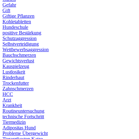
Gefahr
Gift
Giftige Pflanzen
Kohletabletten
Hundeschule
positive Bestärkung
Schutzaggression
Selbstverteidigung
Wettbewerbsaggression
Bauchschmerzen
Gewichtsverlust
Kauspielzeug
Lustlosikeit
Rinderhaut
Trockenfutter
Zahnschmerzen
HCC
Arzt
Krankheit
Routineuntersuchung
technische Fortschritt
Tiermedizin
Adipositas Hund
Probleme Übergewicht
Tierarztkosten Katze