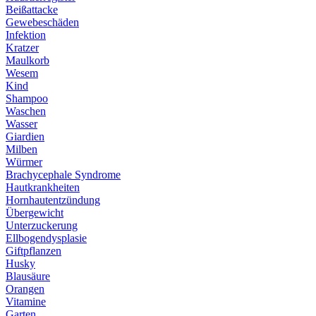
Beißattacke
Gewebeschäden
Infektion
Kratzer
Maulkorb
Wesem
Kind
Shampoo
Waschen
Wasser
Giardien
Milben
Würmer
Brachycephale Syndrome
Hautkrankheiten
Hornhautentzündung
Übergewicht
Unterzuckerung
Ellbogendysplasie
Giftpflanzen
Husky
Blausäure
Orangen
Vitamine
Garten