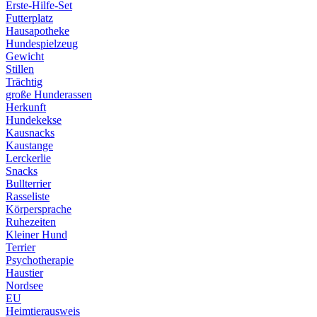
Erste-Hilfe-Set
Futterplatz
Hausapotheke
Hundespielzeug
Gewicht
Stillen
Trächtig
große Hunderassen
Herkunft
Hundekekse
Kausnacks
Kaustange
Lerckerlie
Snacks
Bullterrier
Rasseliste
Körpersprache
Ruhezeiten
Kleiner Hund
Terrier
Psychotherapie
Haustier
Nordsee
EU
Heimtierausweis