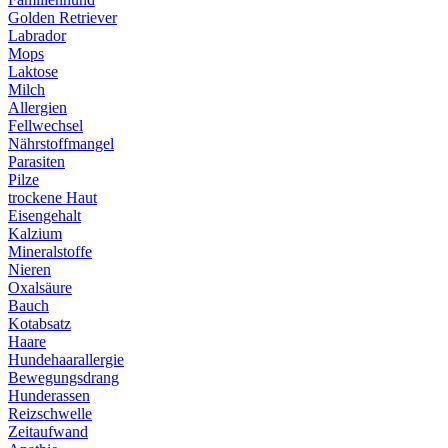
Golden Retriever
Labrador
Mops
Laktose
Milch
Allergien
Fellwechsel
Nährstoffmangel
Parasiten
Pilze
trockene Haut
Eisengehalt
Kalzium
Mineralstoffe
Nieren
Oxalsäure
Bauch
Kotabsatz
Haare
Hundehaarallergie
Bewegungsdrang
Hunderassen
Reizschwelle
Zeitaufwand