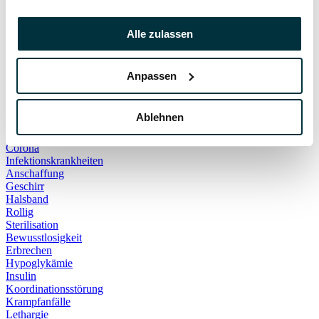
Hauskatze
Kater
Katzenspielzeug
Alle zulassen
Kälte
Leckerlies
Leinenführigkeit
Anpassen
Leinenpflicht
Schmerzen
Hundebett
Ablehnen
Schlaf
Schlafplatz
Corona
Infektionskrankheiten
Anschaffung
Geschirr
Halsband
Rollig
Sterilisation
Bewusstlosigkeit
Erbrechen
Hypoglykämie
Insulin
Koordinationsstörung
Krampfanfälle
Lethargie