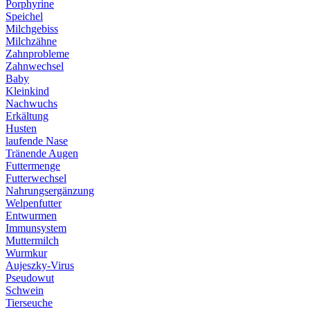
Porphyrine
Speichel
Milchgebiss
Milchzähne
Zahnprobleme
Zahnwechsel
Baby
Kleinkind
Nachwuchs
Erkältung
Husten
laufende Nase
Tränende Augen
Futtermenge
Futterwechsel
Nahrungsergänzung
Welpenfutter
Entwurmen
Immunsystem
Muttermilch
Wurmkur
Aujeszky-Virus
Pseudowut
Schwein
Tierseuche