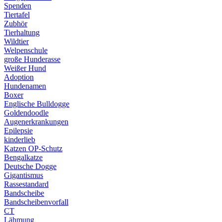
Spenden
Tiertafel
Zubhör
Tierhaltung
Wildtier
Welpenschule
große Hunderasse
Weißer Hund
Adoption
Hundenamen
Boxer
Englische Bulldogge
Goldendoodle
Augenerkrankungen
Epilepsie
kinderlieb
Katzen OP-Schutz
Bengalkatze
Deutsche Dogge
Gigantismus
Rassestandard
Bandscheibe
Bandscheibenvorfall
CT
Lähmung