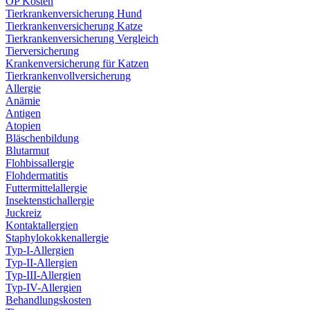
OP Kosten
Tierkrankenversicherung Hund
Tierkrankenversicherung Katze
Tierkrankenversicherung Vergleich
Tierversicherung
Krankenversicherung für Katzen
Tierkrankenvollversicherung
Allergie
Anämie
Antigen
Atopien
Bläschenbildung
Blutarmut
Flohbissallergie
Flohdermatitis
Futtermittelallergie
Insektenstichallergie
Juckreiz
Kontaktallergien
Staphylokokkenallergie
Typ-I-Allergien
Typ-II-Allergien
Typ-III-Allergien
Typ-IV-Allergien
Behandlungskosten