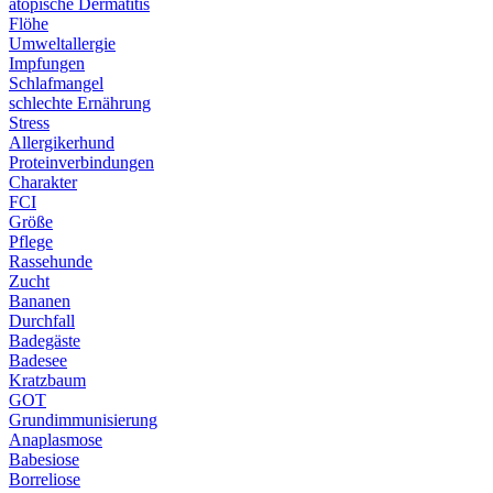
atopische Dermatitis
Flöhe
Umweltallergie
Impfungen
Schlafmangel
schlechte Ernährung
Stress
Allergikerhund
Proteinverbindungen
Charakter
FCI
Größe
Pflege
Rassehunde
Zucht
Bananen
Durchfall
Badegäste
Badesee
Kratzbaum
GOT
Grundimmunisierung
Anaplasmose
Babesiose
Borreliose