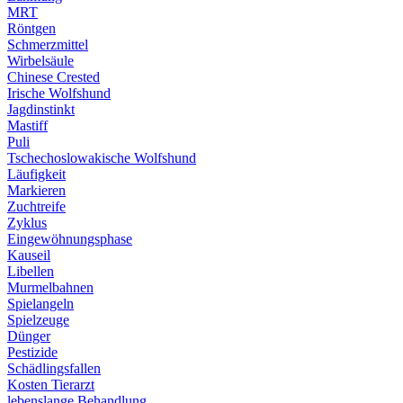
MRT
Röntgen
Schmerzmittel
Wirbelsäule
Chinese Crested
Irische Wolfshund
Jagdinstinkt
Mastiff
Puli
Tschechoslowakische Wolfshund
Läufigkeit
Markieren
Zuchtreife
Zyklus
Eingewöhnungsphase
Kauseil
Libellen
Murmelbahnen
Spielangeln
Spielzeuge
Dünger
Pestizide
Schädlingsfallen
Kosten Tierarzt
lebenslange Behandlung