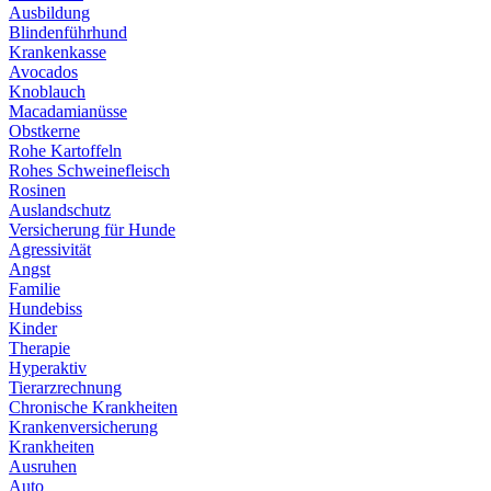
Ausbildung
Blindenführhund
Krankenkasse
Avocados
Knoblauch
Macadamianüsse
Obstkerne
Rohe Kartoffeln
Rohes Schweinefleisch
Rosinen
Auslandschutz
Versicherung für Hunde
Agressivität
Angst
Familie
Hundebiss
Kinder
Therapie
Hyperaktiv
Tierarzrechnung
Chronische Krankheiten
Krankenversicherung
Krankheiten
Ausruhen
Auto