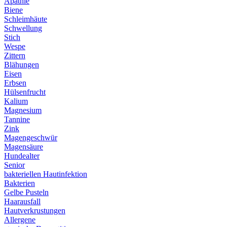
Apathie
Biene
Schleimhäute
Schwellung
Stich
Wespe
Zittern
Blähungen
Eisen
Erbsen
Hülsenfrucht
Kalium
Magnesium
Tannine
Zink
Magengeschwür
Magensäure
Hundealter
Senior
bakteriellen Hautinfektion
Bakterien
Gelbe Pusteln
Haarausfall
Hautverkrustungen
Allergene