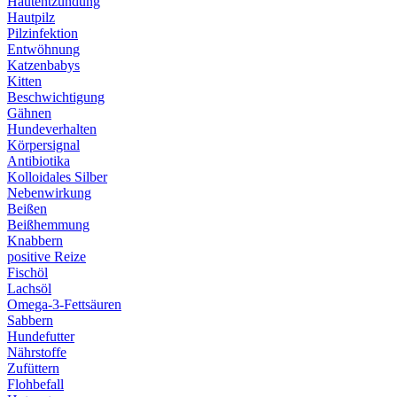
Hautentzündung
Hautpilz
Pilzinfektion
Entwöhnung
Katzenbabys
Kitten
Beschwichtigung
Gähnen
Hundeverhalten
Körpersignal
Antibiotika
Kolloidales Silber
Nebenwirkung
Beißen
Beißhemmung
Knabbern
positive Reize
Fischöl
Lachsöl
Omega-3-Fettsäuren
Sabbern
Hundefutter
Nährstoffe
Zufüttern
Flohbefall