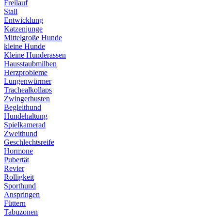
Freilauf
Stall
Entwicklung
Katzenjunge
Mittelgroße Hunde
kleine Hunde
Kleine Hunderassen
Hausstaubmilben
Herzprobleme
Lungenwürmer
Trachealkollaps
Zwingerhusten
Begleithund
Hundehaltung
Spielkamerad
Zweithund
Geschlechtsreife
Hormone
Pubertät
Revier
Rolligkeit
Sporthund
Anspringen
Füttern
Tabuzonen