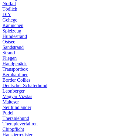
Notfall
Tödlich
DIY
Gehege
Kaninchen
Spielzeug
Hundestrand
Ostsee
Sandstrand
Strand
Fliegen
Handgepäck
Transportbox
Bernhardiner
Border Collies
Deutscher Schäferhund
Leonberger
Magyar Vizslas
Malteser
Neufundländer
Pudel
Therapiehund
Therapieverfahren
Chippflicht
Haustierregister