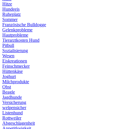
Hitze
Hundeeis
Ruheplatz
Sommer
Französische Bulldogge
Gelenkprobleme
Hautprobleme
Tierarztkosten Hund
Pitbull
Sozialisierung
Wesen
Eiskreationen
Feinschmecker
Hüttenkäse
Joghurt
Milchprodukte
Obst
Beagle
Jagdhunde
Versicherung
welpensicher
Listenhund
Rottweiler
Abgeschlagenheit
Appetitlosigkeit