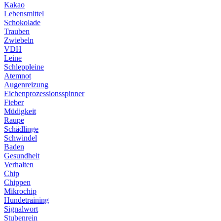
Kakao
Lebensmittel
Schokolade
Trauben
Zwiebeln
VDH
Leine
Schleppleine
Atemnot
Augenreizung
Eichenprozessionsspinner
Fieber
Müdigkeit
Raupe
Schädlinge
Schwindel
Baden
Gesundheit
Verhalten
Chip
Chippen
Mikrochip
Hundetraining
Signalwort
Stubenrein