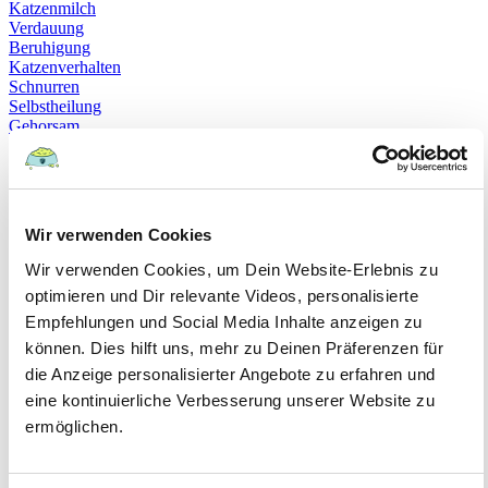
Katzenmilch
Verdauung
Beruhigung
Katzenverhalten
Schnurren
Selbstheilung
Gehorsam
Hundeerziehung
Hundeführerschein
Prüfung
Sachkundenachweis
Sozialverträglichkeit
Wir verwenden Cookies
Bloodhound
Hundesport
Wir verwenden Cookies, um Dein Website-Erlebnis zu
Mantrailing
optimieren und Dir relevante Videos, personalisierte
Rettungshund
Empfehlungen und Social Media Inhalte anzeigen zu
Schäferhund
Schweißhund
können. Dies hilft uns, mehr zu Deinen Präferenzen für
exzessives Lecken
die Anzeige personalisierter Angebote zu erfahren und
Niesen
eine kontinuierliche Verbesserung unserer Website zu
Hepatitis
Impfen
ermöglichen.
Leptospirose
Parvovirose
Staupe