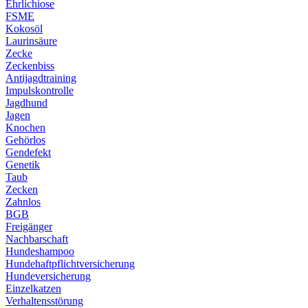
Ehrlichiose
FSME
Kokosöl
Laurinsäure
Zecke
Zeckenbiss
Antijagdtraining
Impulskontrolle
Jagdhund
Jagen
Knochen
Gehörlos
Gendefekt
Genetik
Taub
Zecken
Zahnlos
BGB
Freigänger
Nachbarschaft
Hundeshampoo
Hundehaftpflichtversicherung
Hundeversicherung
Einzelkatzen
Verhaltensstörung