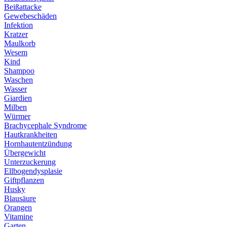
Beißattacke
Gewebeschäden
Infektion
Kratzer
Maulkorb
Wesem
Kind
Shampoo
Waschen
Wasser
Giardien
Milben
Würmer
Brachycephale Syndrome
Hautkrankheiten
Hornhautentzündung
Übergewicht
Unterzuckerung
Ellbogendysplasie
Giftpflanzen
Husky
Blausäure
Orangen
Vitamine
Garten