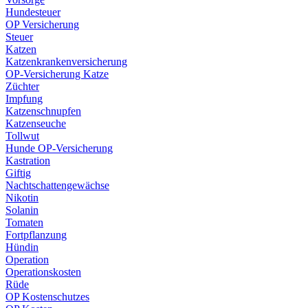
Hundesteuer
OP Versicherung
Steuer
Katzen
Katzenkrankenversicherung
OP-Versicherung Katze
Züchter
Impfung
Katzenschnupfen
Katzenseuche
Tollwut
Hunde OP-Versicherung
Kastration
Giftig
Nachtschattengewächse
Nikotin
Solanin
Tomaten
Fortpflanzung
Hündin
Operation
Operationskosten
Rüde
OP Kostenschutzes