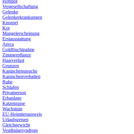
Hotspot
Vergesellschaftung
Gelenke
Gelenkerkrankungen
Knorpel
Kot
Mangelerscheinung
Erstausstattung
Areca
Goldfruchtpalme
Zimmerpflanze
Haarverlust
Grunzen
Kaninchensprache
Kaninchenverhalten
Ruhe
Schlafen
Privatperson
Erbanlage
Katzenrasse
Wachstum
EU-Heimtierausweis
Urlaubsreisen
Gleichgewicht
Vestibularsyndrom