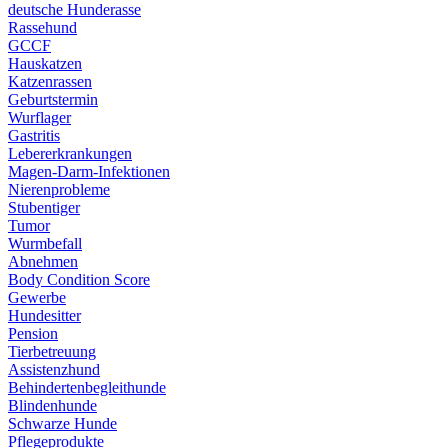
deutsche Hunderasse
Rassehund
GCCF
Hauskatzen
Katzenrassen
Geburtstermin
Wurflager
Gastritis
Lebererkrankungen
Magen-Darm-Infektionen
Nierenprobleme
Stubentiger
Tumor
Wurmbefall
Abnehmen
Body Condition Score
Gewerbe
Hundesitter
Pension
Tierbetreuung
Assistenzhund
Behindertenbegleithunde
Blindenhunde
Schwarze Hunde
Pflegeprodukte