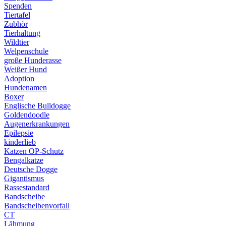
Spenden
Tiertafel
Zubhör
Tierhaltung
Wildtier
Welpenschule
große Hunderasse
Weißer Hund
Adoption
Hundenamen
Boxer
Englische Bulldogge
Goldendoodle
Augenerkrankungen
Epilepsie
kinderlieb
Katzen OP-Schutz
Bengalkatze
Deutsche Dogge
Gigantismus
Rassestandard
Bandscheibe
Bandscheibenvorfall
CT
Lähmung