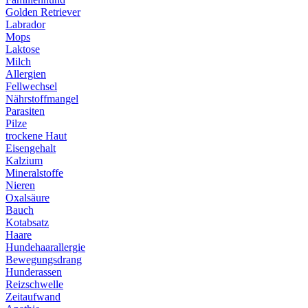
Golden Retriever
Labrador
Mops
Laktose
Milch
Allergien
Fellwechsel
Nährstoffmangel
Parasiten
Pilze
trockene Haut
Eisengehalt
Kalzium
Mineralstoffe
Nieren
Oxalsäure
Bauch
Kotabsatz
Haare
Hundehaarallergie
Bewegungsdrang
Hunderassen
Reizschwelle
Zeitaufwand