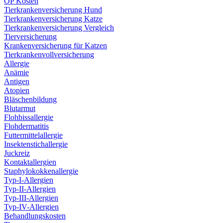
OP Kosten
Tierkrankenversicherung Hund
Tierkrankenversicherung Katze
Tierkrankenversicherung Vergleich
Tierversicherung
Krankenversicherung für Katzen
Tierkrankenvollversicherung
Allergie
Anämie
Antigen
Atopien
Bläschenbildung
Blutarmut
Flohbissallergie
Flohdermatitis
Futtermittelallergie
Insektenstichallergie
Juckreiz
Kontaktallergien
Staphylokokkenallergie
Typ-I-Allergien
Typ-II-Allergien
Typ-III-Allergien
Typ-IV-Allergien
Behandlungskosten