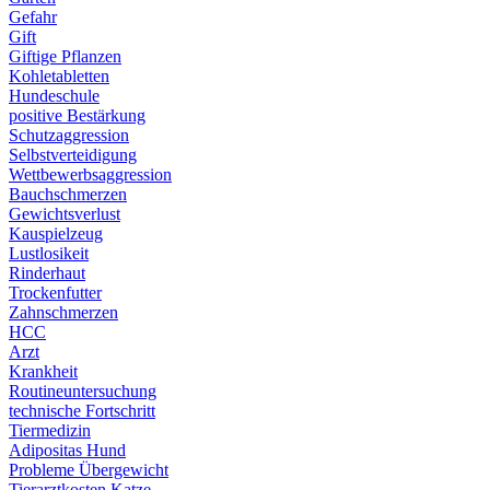
Gefahr
Gift
Giftige Pflanzen
Kohletabletten
Hundeschule
positive Bestärkung
Schutzaggression
Selbstverteidigung
Wettbewerbsaggression
Bauchschmerzen
Gewichtsverlust
Kauspielzeug
Lustlosikeit
Rinderhaut
Trockenfutter
Zahnschmerzen
HCC
Arzt
Krankheit
Routineuntersuchung
technische Fortschritt
Tiermedizin
Adipositas Hund
Probleme Übergewicht
Tierarztkosten Katze