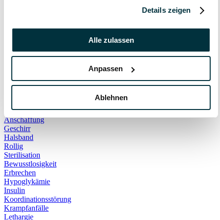
Hauskatze
Details zeigen
Kater
Katzenspielzeug
Kälte
Alle zulassen
Leckerlies
Leinenführigkeit
Leinenpflicht
Schmerzen
Anpassen
Hundebett
Schlaf
Schlafplatz
Ablehnen
Corona
Infektionskrankheiten
Anschaffung
Geschirr
Halsband
Rollig
Sterilisation
Bewusstlosigkeit
Erbrechen
Hypoglykämie
Insulin
Koordinationsstörung
Krampfanfälle
Lethargie