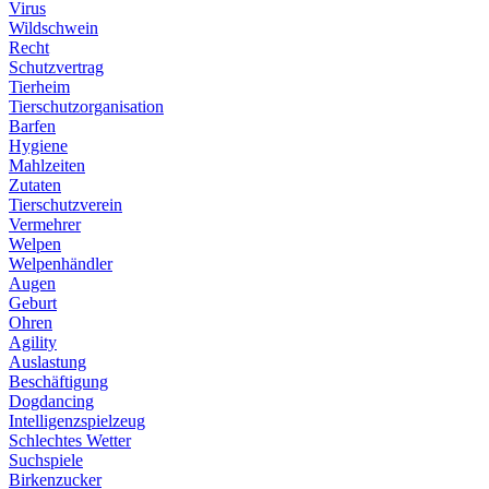
Virus
Wildschwein
Recht
Schutzvertrag
Tierheim
Tierschutzorganisation
Barfen
Hygiene
Mahlzeiten
Zutaten
Tierschutzverein
Vermehrer
Welpen
Welpenhändler
Augen
Geburt
Ohren
Agility
Auslastung
Beschäftigung
Dogdancing
Intelligenzspielzeug
Schlechtes Wetter
Suchspiele
Birkenzucker