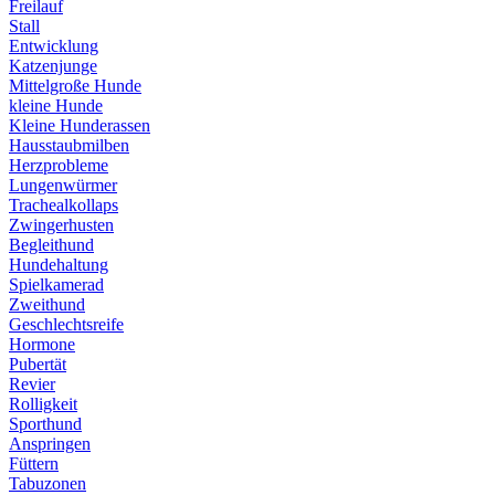
Freilauf
Stall
Entwicklung
Katzenjunge
Mittelgroße Hunde
kleine Hunde
Kleine Hunderassen
Hausstaubmilben
Herzprobleme
Lungenwürmer
Trachealkollaps
Zwingerhusten
Begleithund
Hundehaltung
Spielkamerad
Zweithund
Geschlechtsreife
Hormone
Pubertät
Revier
Rolligkeit
Sporthund
Anspringen
Füttern
Tabuzonen