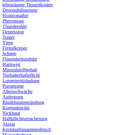
lebenslange Tierarztkosten
Desensibilisierung
Homöopathie
Pheromone
Thundershirt
Depression
Trauer
Viren
Fremdkörper
Schnee
Flüssigkeitszufuhr
Harnweg
Mineralstoffgehalt
Tierhalterhaftpflicht
Lungenentzündung
Pneumonie
Altersschwäche
Aufregung
Bindehautentzündung
Konjunktivitis
Nickhaut
Haftpflichtversicherung
Ataxie
Kreislaufzusammenbruch
Magendrehung