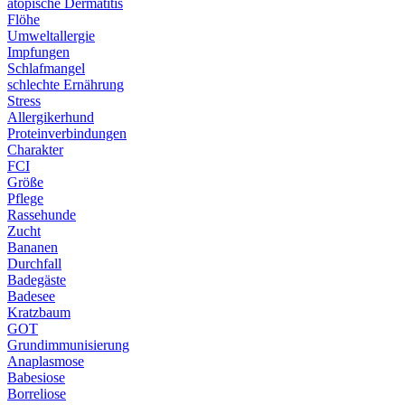
atopische Dermatitis
Flöhe
Umweltallergie
Impfungen
Schlafmangel
schlechte Ernährung
Stress
Allergikerhund
Proteinverbindungen
Charakter
FCI
Größe
Pflege
Rassehunde
Zucht
Bananen
Durchfall
Badegäste
Badesee
Kratzbaum
GOT
Grundimmunisierung
Anaplasmose
Babesiose
Borreliose