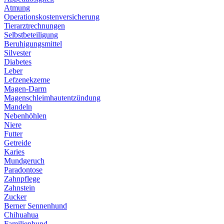
Atmung
Operationskostenversicherung
Tierarztrechnungen
Selbstbeteiligung
Beruhigungsmittel
Silvester
Diabetes
Leber
Lefzenekzeme
Magen-Darm
Magenschleimhautentzündung
Mandeln
Nebenhöhlen
Niere
Futter
Getreide
Karies
Mundgeruch
Paradontose
Zahnpflege
Zahnstein
Zucker
Berner Sennenhund
Chihuahua
Familienhund