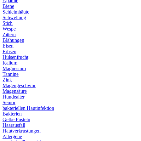
Apathie
Biene
Schleimhäute
Schwellung
Stich
Wespe
Zittern
Blähungen
Eisen
Erbsen
Hülsenfrucht
Kalium
Magnesium
Tannine
Zink
Magengeschwür
Magensäure
Hundealter
Senior
bakteriellen Hautinfektion
Bakterien
Gelbe Pusteln
Haarausfall
Hautverkrustungen
Allergene