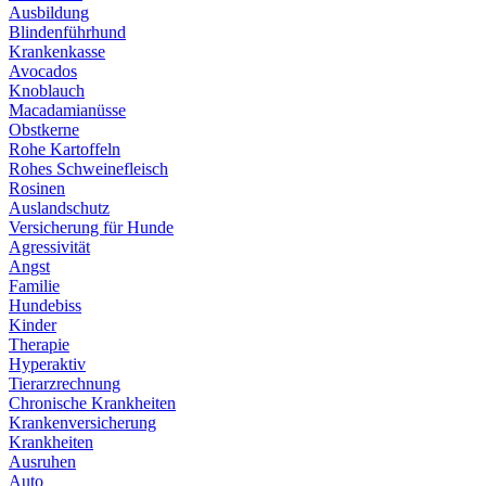
Ausbildung
Blindenführhund
Krankenkasse
Avocados
Knoblauch
Macadamianüsse
Obstkerne
Rohe Kartoffeln
Rohes Schweinefleisch
Rosinen
Auslandschutz
Versicherung für Hunde
Agressivität
Angst
Familie
Hundebiss
Kinder
Therapie
Hyperaktiv
Tierarzrechnung
Chronische Krankheiten
Krankenversicherung
Krankheiten
Ausruhen
Auto