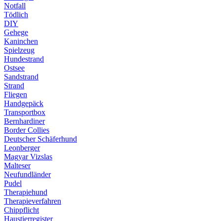
Notfall
Tödlich
DIY
Gehege
Kaninchen
Spielzeug
Hundestrand
Ostsee
Sandstrand
Strand
Fliegen
Handgepäck
Transportbox
Bernhardiner
Border Collies
Deutscher Schäferhund
Leonberger
Magyar Vizslas
Malteser
Neufundländer
Pudel
Therapiehund
Therapieverfahren
Chippflicht
Haustierregister