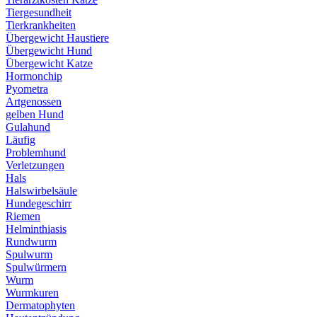
Tiergesundheit
Tierkrankheiten
Übergewicht Haustiere
Übergewicht Hund
Übergewicht Katze
Hormonchip
Pyometra
Artgenossen
gelben Hund
Gulahund
Läufig
Problemhund
Verletzungen
Hals
Halswirbelsäule
Hundegeschirr
Riemen
Helminthiasis
Rundwurm
Spulwurm
Spulwürmern
Wurm
Wurmkuren
Dermatophyten