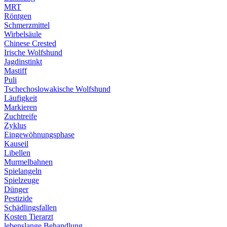
MRT
Röntgen
Schmerzmittel
Wirbelsäule
Chinese Crested
Irische Wolfshund
Jagdinstinkt
Mastiff
Puli
Tschechoslowakische Wolfshund
Läufigkeit
Markieren
Zuchtreife
Zyklus
Eingewöhnungsphase
Kauseil
Libellen
Murmelbahnen
Spielangeln
Spielzeuge
Dünger
Pestizide
Schädlingsfallen
Kosten Tierarzt
lebenslange Behandlung