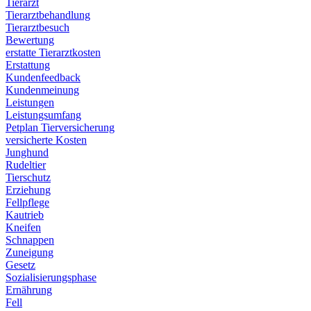
Tierarzt
Tierarztbehandlung
Tierarztbesuch
Bewertung
erstatte Tierarztkosten
Erstattung
Kundenfeedback
Kundenmeinung
Leistungen
Leistungsumfang
Petplan Tierversicherung
versicherte Kosten
Junghund
Rudeltier
Tierschutz
Erziehung
Fellpflege
Kautrieb
Kneifen
Schnappen
Zuneigung
Gesetz
Sozialisierungsphase
Ernährung
Fell