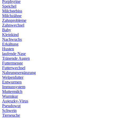
Porphyrine
Speichel
Milchgebiss
Milchzähne
Zahnprobleme
Zahnwechsel
Baby
Kleinkind
Nachwuchs
Erkältung
Husten
laufende Nase
Tränende Augen
Futtermenge
Futterwechsel
Nahrungsergänzung
Welpenfutter
Entwurmen
Immunsystem
Muttermilch
Wurmkur
Aujeszky-Virus
Pseudowut
Schwein
Tierseuche