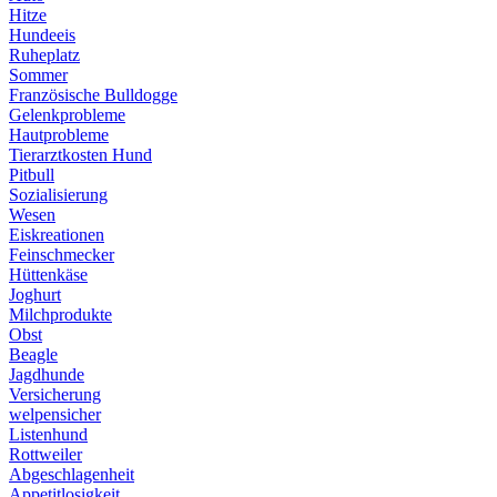
Hitze
Hundeeis
Ruheplatz
Sommer
Französische Bulldogge
Gelenkprobleme
Hautprobleme
Tierarztkosten Hund
Pitbull
Sozialisierung
Wesen
Eiskreationen
Feinschmecker
Hüttenkäse
Joghurt
Milchprodukte
Obst
Beagle
Jagdhunde
Versicherung
welpensicher
Listenhund
Rottweiler
Abgeschlagenheit
Appetitlosigkeit