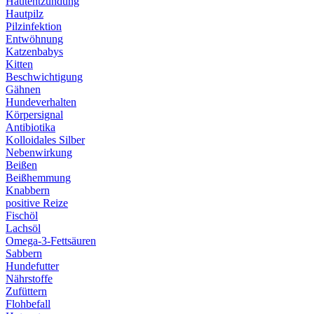
Hautentzündung
Hautpilz
Pilzinfektion
Entwöhnung
Katzenbabys
Kitten
Beschwichtigung
Gähnen
Hundeverhalten
Körpersignal
Antibiotika
Kolloidales Silber
Nebenwirkung
Beißen
Beißhemmung
Knabbern
positive Reize
Fischöl
Lachsöl
Omega-3-Fettsäuren
Sabbern
Hundefutter
Nährstoffe
Zufüttern
Flohbefall