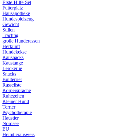
Erste-Hilfe-Set
Futterplatz
Hausapotheke
Hundespielzeug
Gewicht
Stillen
Trächtig
große Hunderassen
Herkunft
Hundekekse
Kausnacks
Kaustange
Lerckerlie
Snacks
Bullterrier
Rasseliste
Körpersprache
Ruhezeiten
Kleiner Hund
Terrier
Psychotherapie
Haustier
Nordsee
EU
Heimtierausweis