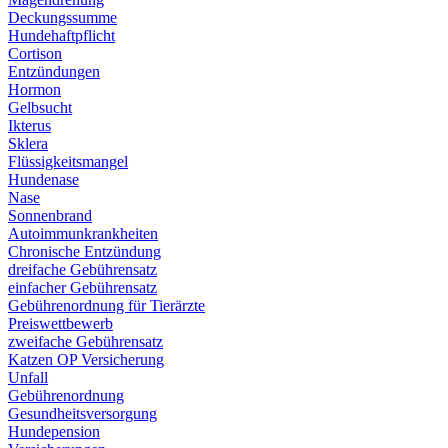
Deckungssumme
Hundehaftpflicht
Cortison
Entzündungen
Hormon
Gelbsucht
Ikterus
Sklera
Flüssigkeitsmangel
Hundenase
Nase
Sonnenbrand
Autoimmunkrankheiten
Chronische Entzündung
dreifache Gebührensatz
einfacher Gebührensatz
Gebührenordnung für Tierärzte
Preiswettbewerb
zweifache Gebührensatz
Katzen OP Versicherung
Unfall
Gebührenordnung
Gesundheitsversorgung
Hundepension