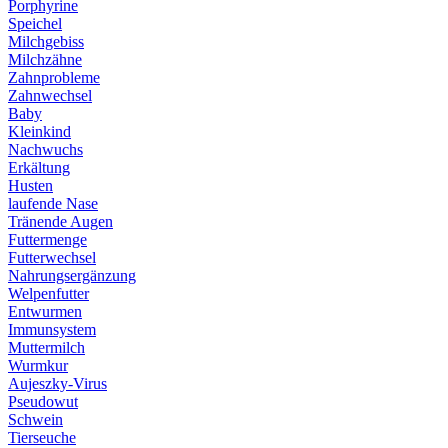
Porphyrine
Speichel
Milchgebiss
Milchzähne
Zahnprobleme
Zahnwechsel
Baby
Kleinkind
Nachwuchs
Erkältung
Husten
laufende Nase
Tränende Augen
Futtermenge
Futterwechsel
Nahrungsergänzung
Welpenfutter
Entwurmen
Immunsystem
Muttermilch
Wurmkur
Aujeszky-Virus
Pseudowut
Schwein
Tierseuche