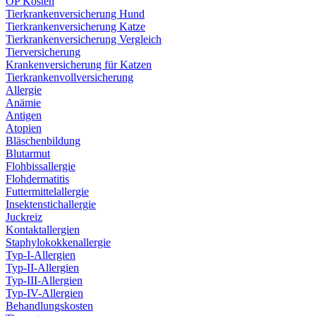
OP Kosten
Tierkrankenversicherung Hund
Tierkrankenversicherung Katze
Tierkrankenversicherung Vergleich
Tierversicherung
Krankenversicherung für Katzen
Tierkrankenvollversicherung
Allergie
Anämie
Antigen
Atopien
Bläschenbildung
Blutarmut
Flohbissallergie
Flohdermatitis
Futtermittelallergie
Insektenstichallergie
Juckreiz
Kontaktallergien
Staphylokokkenallergie
Typ-I-Allergien
Typ-II-Allergien
Typ-III-Allergien
Typ-IV-Allergien
Behandlungskosten