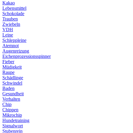
Kakao
Lebensmittel
Schokolade
Trauben
Zwiebeln
VDH
Leine
Schleppleine
Atemnot
Augenreizung
Eichenprozessionsspinner
Fieber
Müdigkeit
Raupe
Schädlinge
Schwindel
Baden
Gesundheit
Verhalten
Chip
Chippen
Mikrochip
Hundetraining
Signalwort
Stubenrein