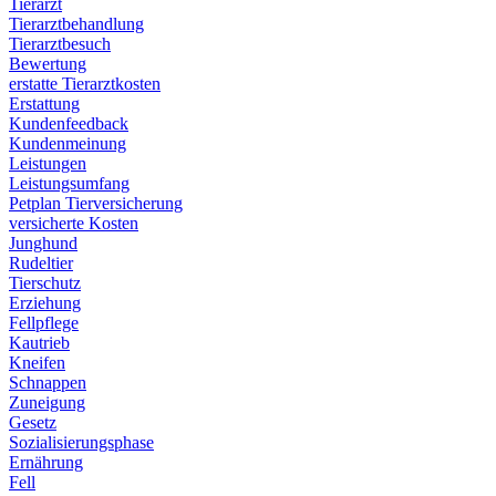
Tierarzt
Tierarztbehandlung
Tierarztbesuch
Bewertung
erstatte Tierarztkosten
Erstattung
Kundenfeedback
Kundenmeinung
Leistungen
Leistungsumfang
Petplan Tierversicherung
versicherte Kosten
Junghund
Rudeltier
Tierschutz
Erziehung
Fellpflege
Kautrieb
Kneifen
Schnappen
Zuneigung
Gesetz
Sozialisierungsphase
Ernährung
Fell