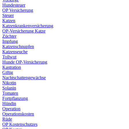
Hundesteuer
OP Versicherung
Steuer
Katzen
Katzenkrankenversicherung
OP-Versicherung Katze
Züchter
Impfung
Katzenschnupfen
Katzenseuche
Tollwut
Hunde OP-Versicherung
Kastration
Giftig
Nachtschattengewächse
Nikotin
Solanin
Tomaten
Fortpflanzung
Hündin
Operation
Operationskosten
Rüde
OP Kostenschutzes