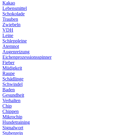
Kakao
Lebensmittel
Schokolade
Trauben
Zwiebeln
VDH
Leine
Schleppleine
Atemnot
Augenreizung
Eichenprozessionsspinner
Fieber
Müdigkeit
Raupe
Schädlinge
Schwindel
Baden
Gesundheit
Verhalten
Chip
Chippen
Mikrochip
Hundetraining
Signalwort
Stubenrein