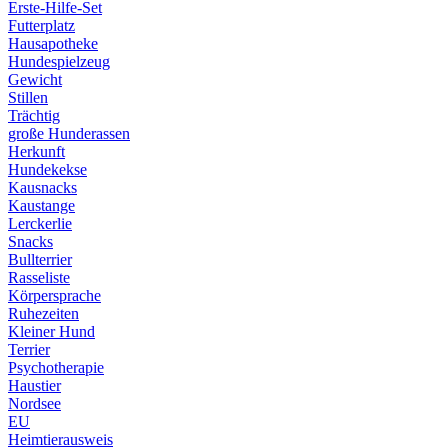
Erste-Hilfe-Set
Futterplatz
Hausapotheke
Hundespielzeug
Gewicht
Stillen
Trächtig
große Hunderassen
Herkunft
Hundekekse
Kausnacks
Kaustange
Lerckerlie
Snacks
Bullterrier
Rasseliste
Körpersprache
Ruhezeiten
Kleiner Hund
Terrier
Psychotherapie
Haustier
Nordsee
EU
Heimtierausweis