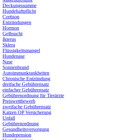
Deckungssumme
Hundehaftpflicht
Cortison
Entzündungen
Hormon
Gelbsucht
Ikterus
Sklera
Flüssigkeitsmangel
Hundenase
Nase
Sonnenbrand
Autoimmunkrankheiten
Chronische Entzündung
dreifache Gebührensatz
einfacher Gebührensatz
Gebührenordnung für Tierärzte
Preiswettbewerb
zweifache Gebührensatz
Katzen OP Versicherung
Unfall
Gebührenordnung
Gesundheitsversorgung
Hundepension