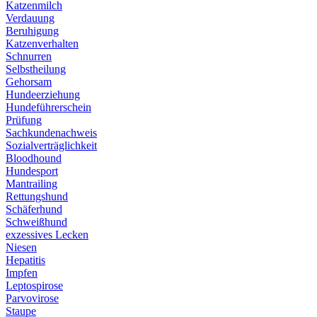
Katzenmilch
Verdauung
Beruhigung
Katzenverhalten
Schnurren
Selbstheilung
Gehorsam
Hundeerziehung
Hundeführerschein
Prüfung
Sachkundenachweis
Sozialverträglichkeit
Bloodhound
Hundesport
Mantrailing
Rettungshund
Schäferhund
Schweißhund
exzessives Lecken
Niesen
Hepatitis
Impfen
Leptospirose
Parvovirose
Staupe