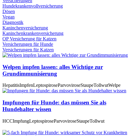
Versicherungen
Hundekrankenvollversicherung
Dösen
Vegan
Diagnostik
Kaninchenversicherung
Kaninchenkrankenversicherung
OP Versicherung für Katzen
Versicherungen für Hunde
Versicherungen für Katzen
Welpen impfen lassen: alles Wichtige zur
Grundimmunisierung
Hepatitis
Impfen
Leptospirose
Parvovirose
Staupe
Tollwut
Welpe
Impfungen für Hunde: das müssen Sie als
Hundehalter wissen
HCC
Impfung
Leptospirose
Parvovirose
Staupe
Tollwut