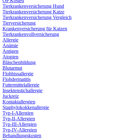
OP Kosten
Tierkrankenversicherung Hund
Tierkrankenversicherung Katze
Tierkrankenversicherung Vergleich
Tierversicherung
Krankenversicherung für Katzen
Tierkrankenvollversicherung
Allergie
Anämie
Antigen
Atopien
Bläschenbildung
Blutarmut
Flohbissallergie
Flohdermatitis
Futtermittelallergie
Insektenstichallergie
Juckreiz
Kontaktallergien
Staphylokokkenallergie
Typ-I-Allergien
Typ-II-Allergien
Typ-III-Allergien
Typ-IV-Allergien
Behandlungskosten