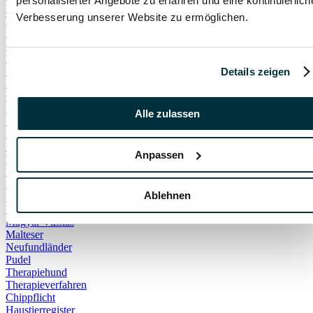
personalisierter Angebote zu erfahren und eine kontinuierlich
Notfall
Verbesserung unserer Website zu ermöglichen.
Tödlich
DIY
Gehege
Kaninchen
Spielzeug
Details zeigen
Hundestrand
Ostsee
Sandstrand
Alle zulassen
Strand
Fliegen
Handgepäck
Anpassen
Transportbox
Bernhardiner
Border Collies
Ablehnen
Deutscher Schäferhund
Leonberger
Magyar Vizslas
Malteser
Neufundländer
Pudel
Therapiehund
Therapieverfahren
Chippflicht
Haustierregister