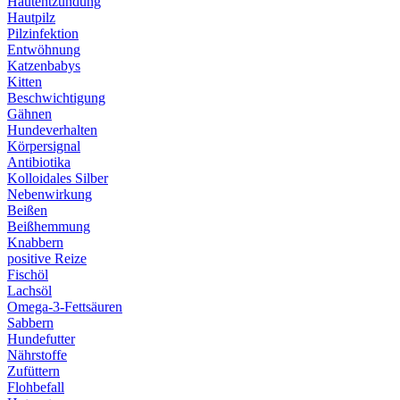
Hautentzündung
Hautpilz
Pilzinfektion
Entwöhnung
Katzenbabys
Kitten
Beschwichtigung
Gähnen
Hundeverhalten
Körpersignal
Antibiotika
Kolloidales Silber
Nebenwirkung
Beißen
Beißhemmung
Knabbern
positive Reize
Fischöl
Lachsöl
Omega-3-Fettsäuren
Sabbern
Hundefutter
Nährstoffe
Zufüttern
Flohbefall