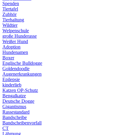
Spenden
Tiertafel
Zubhör
Tierhaltung
Wildtier
Welpenschule
große Hunderasse
Weißer Hund
Adoption
Hundenamen
Boxer
Englische Bulldogge
Goldendoodle
Augenerkrankungen
Epilepsie
kinderlieb
Katzen OP-Schutz
Bengalkatze
Deutsche Dogge
Gigantismus
Rassestandard
Bandscheibe
Bandscheibenvorfall
CT
Lähmung