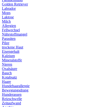
Golden Retriever
Labrador
Mops
Laktose
Milch
Allergien
Fellwechsel
Nährstoffmangel
Parasiten
Pilze
trockene Haut
Eisengehalt
Kalzium
Mineralstoffe
Nieren
Oxalsäure
Bauch
Kotabsatz
Haare
Hundehaarallergie
Bewegungsdrang
Hunderassen
Reizschwelle
Zeitaufwand