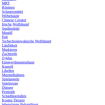
MRT
Röntgen
Schmerzmittel
Wirbelsäule
Chinese Crested
Irische Wolfshund
Jagdinstinkt
Mastiff
Puli
Tschechoslowakische Wolfshund
Läufigkeit
Markieren
Zuchtreife
Zyklus
Eingewöhnungsphase
Kauseil
Libellen
Murmelbahnen
Spielangeln
Spielzeuge
Dünger
Pestizide
Schädlingsfallen
Kosten Tierarzt
lebenslange Behandlung