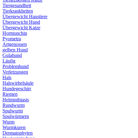
Tiergesundheit
Tierkrankheiten
Übergewicht Haustiere
Übergewicht Hund
Übergewicht Katze
Hormonchip
Pyometra
Artgenossen
gelben Hund
Gulahund
Läufig
Problemhund
Verletzungen
Hals
Halswirbelsäule
Hundegeschirr
Riemen
Helminthiasis
Rundwurm
Spulwurm
Spulwürmern
Wurm
Wurmkuren
Dermatophyten