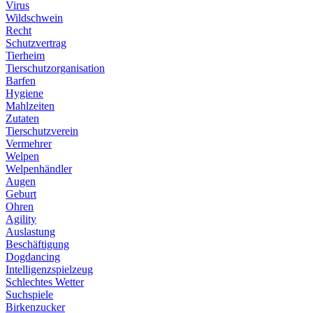
Virus
Wildschwein
Recht
Schutzvertrag
Tierheim
Tierschutzorganisation
Barfen
Hygiene
Mahlzeiten
Zutaten
Tierschutzverein
Vermehrer
Welpen
Welpenhändler
Augen
Geburt
Ohren
Agility
Auslastung
Beschäftigung
Dogdancing
Intelligenzspielzeug
Schlechtes Wetter
Suchspiele
Birkenzucker