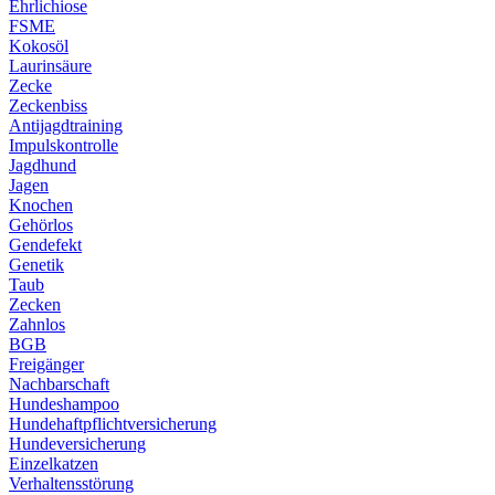
Ehrlichiose
FSME
Kokosöl
Laurinsäure
Zecke
Zeckenbiss
Antijagdtraining
Impulskontrolle
Jagdhund
Jagen
Knochen
Gehörlos
Gendefekt
Genetik
Taub
Zecken
Zahnlos
BGB
Freigänger
Nachbarschaft
Hundeshampoo
Hundehaftpflichtversicherung
Hundeversicherung
Einzelkatzen
Verhaltensstörung