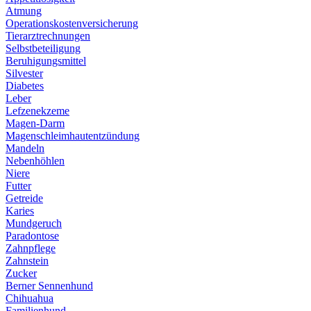
Atmung
Operationskostenversicherung
Tierarztrechnungen
Selbstbeteiligung
Beruhigungsmittel
Silvester
Diabetes
Leber
Lefzenekzeme
Magen-Darm
Magenschleimhautentzündung
Mandeln
Nebenhöhlen
Niere
Futter
Getreide
Karies
Mundgeruch
Paradontose
Zahnpflege
Zahnstein
Zucker
Berner Sennenhund
Chihuahua
Familienhund