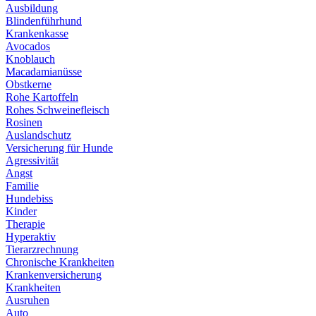
Ausbildung
Blindenführhund
Krankenkasse
Avocados
Knoblauch
Macadamianüsse
Obstkerne
Rohe Kartoffeln
Rohes Schweinefleisch
Rosinen
Auslandschutz
Versicherung für Hunde
Agressivität
Angst
Familie
Hundebiss
Kinder
Therapie
Hyperaktiv
Tierarzrechnung
Chronische Krankheiten
Krankenversicherung
Krankheiten
Ausruhen
Auto