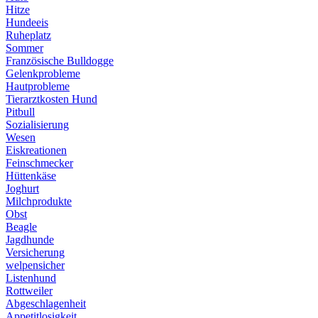
Hitze
Hundeeis
Ruheplatz
Sommer
Französische Bulldogge
Gelenkprobleme
Hautprobleme
Tierarztkosten Hund
Pitbull
Sozialisierung
Wesen
Eiskreationen
Feinschmecker
Hüttenkäse
Joghurt
Milchprodukte
Obst
Beagle
Jagdhunde
Versicherung
welpensicher
Listenhund
Rottweiler
Abgeschlagenheit
Appetitlosigkeit