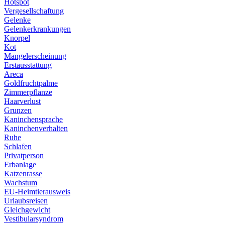
Hotspot
Vergesellschaftung
Gelenke
Gelenkerkrankungen
Knorpel
Kot
Mangelerscheinung
Erstausstattung
Areca
Goldfruchtpalme
Zimmerpflanze
Haarverlust
Grunzen
Kaninchensprache
Kaninchenverhalten
Ruhe
Schlafen
Privatperson
Erbanlage
Katzenrasse
Wachstum
EU-Heimtierausweis
Urlaubsreisen
Gleichgewicht
Vestibularsyndrom