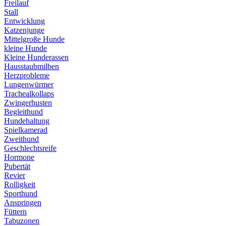
Freilauf
Stall
Entwicklung
Katzenjunge
Mittelgroße Hunde
kleine Hunde
Kleine Hunderassen
Hausstaubmilben
Herzprobleme
Lungenwürmer
Trachealkollaps
Zwingerhusten
Begleithund
Hundehaltung
Spielkamerad
Zweithund
Geschlechtsreife
Hormone
Pubertät
Revier
Rolligkeit
Sporthund
Anspringen
Füttern
Tabuzonen