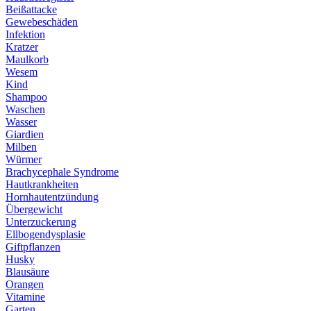
Beißattacke
Gewebeschäden
Infektion
Kratzer
Maulkorb
Wesem
Kind
Shampoo
Waschen
Wasser
Giardien
Milben
Würmer
Brachycephale Syndrome
Hautkrankheiten
Hornhautentzündung
Übergewicht
Unterzuckerung
Ellbogendysplasie
Giftpflanzen
Husky
Blausäure
Orangen
Vitamine
Garten