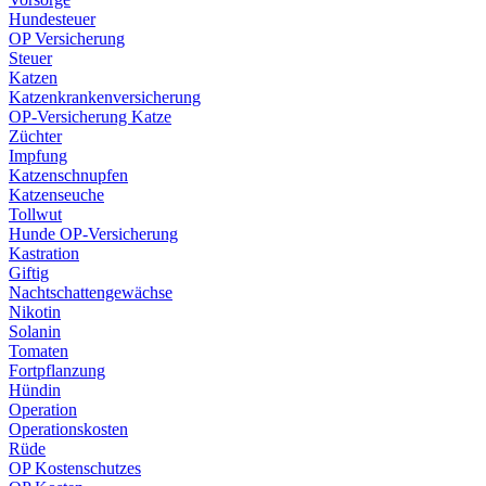
Hundesteuer
OP Versicherung
Steuer
Katzen
Katzenkrankenversicherung
OP-Versicherung Katze
Züchter
Impfung
Katzenschnupfen
Katzenseuche
Tollwut
Hunde OP-Versicherung
Kastration
Giftig
Nachtschattengewächse
Nikotin
Solanin
Tomaten
Fortpflanzung
Hündin
Operation
Operationskosten
Rüde
OP Kostenschutzes