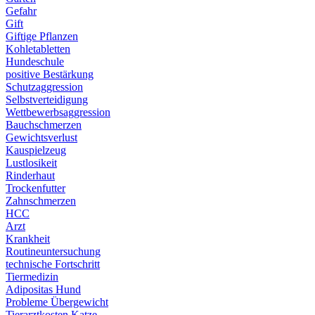
Gefahr
Gift
Giftige Pflanzen
Kohletabletten
Hundeschule
positive Bestärkung
Schutzaggression
Selbstverteidigung
Wettbewerbsaggression
Bauchschmerzen
Gewichtsverlust
Kauspielzeug
Lustlosikeit
Rinderhaut
Trockenfutter
Zahnschmerzen
HCC
Arzt
Krankheit
Routineuntersuchung
technische Fortschritt
Tiermedizin
Adipositas Hund
Probleme Übergewicht
Tierarztkosten Katze