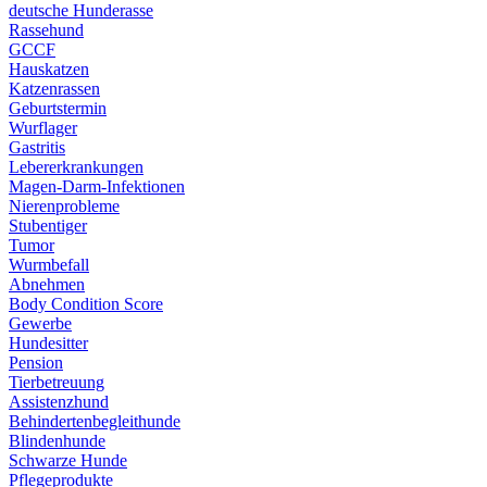
deutsche Hunderasse
Rassehund
GCCF
Hauskatzen
Katzenrassen
Geburtstermin
Wurflager
Gastritis
Lebererkrankungen
Magen-Darm-Infektionen
Nierenprobleme
Stubentiger
Tumor
Wurmbefall
Abnehmen
Body Condition Score
Gewerbe
Hundesitter
Pension
Tierbetreuung
Assistenzhund
Behindertenbegleithunde
Blindenhunde
Schwarze Hunde
Pflegeprodukte