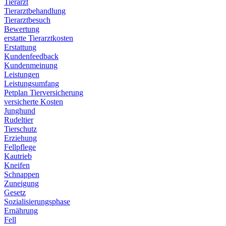
Tierarzt
Tierarztbehandlung
Tierarztbesuch
Bewertung
erstatte Tierarztkosten
Erstattung
Kundenfeedback
Kundenmeinung
Leistungen
Leistungsumfang
Petplan Tierversicherung
versicherte Kosten
Junghund
Rudeltier
Tierschutz
Erziehung
Fellpflege
Kautrieb
Kneifen
Schnappen
Zuneigung
Gesetz
Sozialisierungsphase
Ernährung
Fell