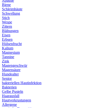
Apathie
Biene
Schleimhäute
Schwellung
Stich
Wespe
Zittern
Blähungen
Eisen
Erbsen
Hülsenfrucht
Kalium
Magnesium
Tannine
Zink
Magengeschwür
Magensäure
Hundealter
Senior
bakteriellen Hautinfektion
Bakterien
Gelbe Pusteln
Haarausfall
Hautverkrustungen
Allergene