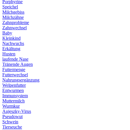
Porphyrine
Speichel
Milchgebiss
Milchzähne
Zahnprobleme
Zahnwechsel
Baby
Kleinkind
Nachwuchs
Erkältung
Husten
laufende Nase
Tränende Augen
Futtermenge
Futterwechsel
Nahrungsergänzung
Welpenfutter
Entwurmen
Immunsystem
Muttermilch
Wurmkur
Aujeszky-Virus
Pseudowut
Schwein
Tierseuche