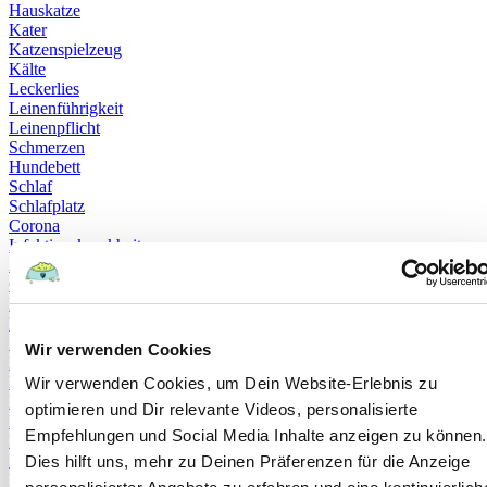
Hauskatze
Kater
Katzenspielzeug
Kälte
Leckerlies
Leinenführigkeit
Leinenpflicht
Schmerzen
Hundebett
Schlaf
Schlafplatz
Corona
Infektionskrankheiten
Anschaffung
Geschirr
Halsband
Rollig
Sterilisation
Wir verwenden Cookies
Bewusstlosigkeit
Erbrechen
Wir verwenden Cookies, um Dein Website-Erlebnis zu
Hypoglykämie
optimieren und Dir relevante Videos, personalisierte
Insulin
Empfehlungen und Social Media Inhalte anzeigen zu können.
Koordinationsstörung
Krampfanfälle
Dies hilft uns, mehr zu Deinen Präferenzen für die Anzeige
Lethargie