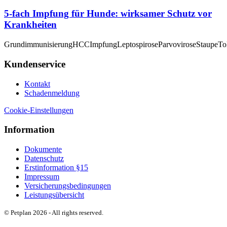
5-fach Impfung für Hunde: wirksamer Schutz vor
Krankheiten
Grundimmunisierung
HCC
Impfung
Leptospirose
Parvovirose
Staupe
To
Kundenservice
Kontakt
Schadenmeldung
Cookie-Einstellungen
Information
Dokumente
Datenschutz
Erstinformation §15
Impressum
Versicherungsbedingungen
Leistungsübersicht
© Petplan 2026 - All rights reserved.