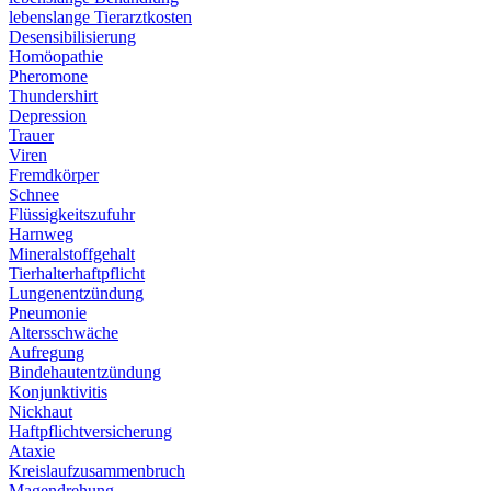
lebenslange Tierarztkosten
Desensibilisierung
Homöopathie
Pheromone
Thundershirt
Depression
Trauer
Viren
Fremdkörper
Schnee
Flüssigkeitszufuhr
Harnweg
Mineralstoffgehalt
Tierhalterhaftpflicht
Lungenentzündung
Pneumonie
Altersschwäche
Aufregung
Bindehautentzündung
Konjunktivitis
Nickhaut
Haftpflichtversicherung
Ataxie
Kreislaufzusammenbruch
Magendrehung