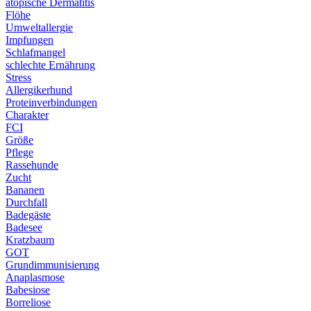
atopische Dermatitis
Flöhe
Umweltallergie
Impfungen
Schlafmangel
schlechte Ernährung
Stress
Allergikerhund
Proteinverbindungen
Charakter
FCI
Größe
Pflege
Rassehunde
Zucht
Bananen
Durchfall
Badegäste
Badesee
Kratzbaum
GOT
Grundimmunisierung
Anaplasmose
Babesiose
Borreliose